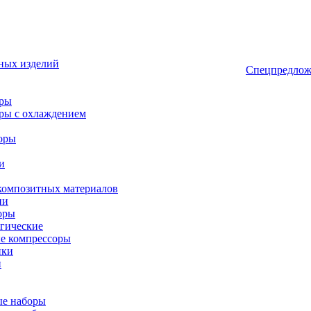
ных изделий
Спецпредлож
оры
ры с охлаждением
оры
и
композитных материалов
ии
оры
гические
е компрессоры
ики
и
ые наборы