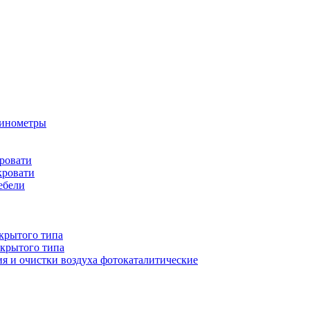
бинометры
ровати
кровати
ебели
крытого типа
ткрытого типа
ия и очистки воздуха фотокаталитические