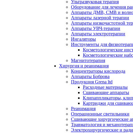
Ультразвуковая терапия
Оборудование для лечения ра
Аппараты ДМВ, СМВ и волно
Аппараты лазерной терапии
Аппараты низкочастотной те
Аппараты УВЧ-терапии
Аппараты электротерапии
Ингаляторы
Инструменты для физиотерап
Косметологические инс
Косметологические наб
Магнитотерапия
Хирургия и реанимация
Концентраторы кислорода
Аппараты Боброва
Продукция Grena ltd
Расходные материалы
Сшивающие аппараты
Клипаппликаторы, кли
Картриджи для сшиваю
Реанимация
Операционные светильники
Сшивающие хирургические а
Травматология и механотерап
Электрохирургические и рад