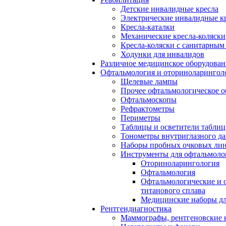
Детские инвалидные кресла
Электрические инвалидные к
Кресла-каталки
Механические кресла-коляски
Кресла-коляски с санитарны
Ходунки для инвалидов
Различное медицинское оборудован
Офтальмология и оториноларингол
Щелевые лампы
Прочее офтальмологическое о
Офтальмоскопы
Рефрактометры
Периметры
Таблицы и осветители таблиц
Тонометры внутриглазного д
Наборы пробных очковых лин
Инструменты для офтальмоло
Оториноларингология
Офтальмология
Офтальмологические и 
титанового сплава
Медицинские наборы дл
Рентгендиагностика
Маммографы, рентгеновские