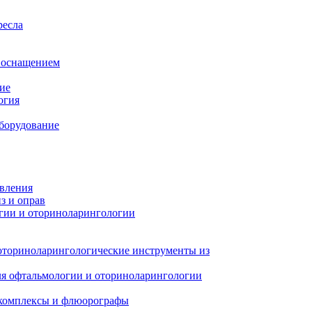
ресла
м оснащением
ие
огия
борудование
авления
з и оправ
гии и оториноларингологии
оториноларингологические инструменты из
я офтальмологии и оториноларингологии
 комплексы и флюорографы