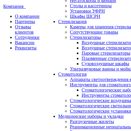
Негатоскопы и фонари
Столы и кассетницы
Компания
Установки УФРН
О компании
Шкафы ШСРН
Партнеры
Стерилизация
Отзывы
Камеры для хранения стериль
клиентов
Сопутствующие товары
Сотрудники
Стерилизаторы
Вакансии
Воздушные стерилизат
Реквизиты
Воздушные стерилизато
Паровые стерилизаторы
Плазменные стерилизат
Суховоздушные шкафы
Ультразвуковые ванны и мойк
Стоматология
Аппараты светоотверждения 
Инструменты для стоматолог
Стоматологические наб
Инструменты стоматоло
Стоматологические воздушны
Стоматологические светильн
Стоматологические установк
Медицинские наборы и укладки
Разгрузочные жилеты
Реанимационные неонатальн