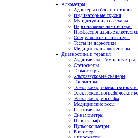
Алкометры
Адаптеры и блоки питания
Индикаторные трубки
Мундштуки и аксессуары
Персональные алкотестеры
Профессиональные алкотесте
Специальные алкотестеры
Тесты на наркотики
Медицинские алкотестеры
Диагностика и терапия
Аудиометры, Тимпанометры,
Стетоскопы
Термометры
Ультразвуковые сканеры
Тонометры
Электрокардиоанализаторы и
Электрокардиографические к
Электрокардиографы
Медицинские весы
Глюкометры
Динамометры
Плантографы
Пульсоксиметры
Ростомеры
Спирометры