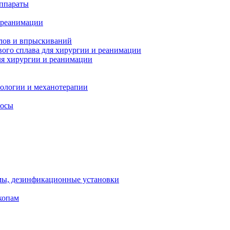
ппараты
 реанимации
лов и впрыскиваний
ого сплава для хирургии и реанимации
я хирургии и реанимации
тологии и механотерапии
сосы
мы, дезинфикационные установки
копам