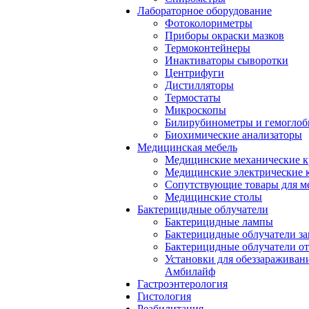
Лабораторное оборудование
Фотоколориметры
Приборы окраски мазков
Термоконтейнеры
Инактиваторы сыворотки
Центрифуги
Дистилляторы
Термостаты
Микроскопы
Билирубинометры и гемогло
Биохимические анализаторы
Медицинская мебель
Медицинские механические к
Медицинские электрические 
Сопутствующие товары для м
Медицинские столы
Бактерицидные облучатели
Бактерицидные лампы
Бактерицидные облучатели за
Бактерицидные облучатели о
Установки для обеззараживан
Амбилайф
Гастроэнтерология
Гистология
Реабилитация