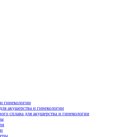
 и гинекологии
для акушерства и гинекологии
ого сплава для акушерства и гинекологии
ры
ли
ки
леры