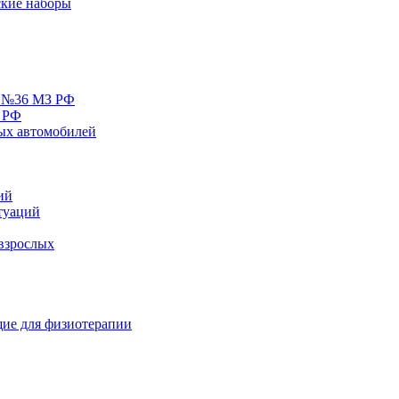
кие наборы
у №36 МЗ РФ
 РФ
ых автомобилей
ий
туаций
взрослых
ие для физиотерапии