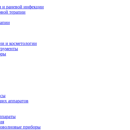
н и раневой инфекции
вой терапии
рапии
ии и косметологии
трументы
оры
псы
щих аппаратов
ппараты
ия
иоволновые приборы