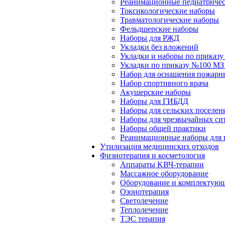
Реанимационные педиатричес
Токсикологические наборы
Травматологические наборы
Фельдшерские наборы
Наборы для РЖД
Укладки без вложений
Укладки и наборы по приказ
Укладки по приказу №100 МЗ
Набор для оснащения пожарн
Набор спортивного врача
Акушерские наборы
Наборы для ГИБДД
Наборы для сельских поселен
Наборы для чрезвычайных си
Наборы общей практики
Реанимационные наборы для 
Утилизация медицинских отходов
Физиотерапия и косметология
Аппараты KВЧ-терапии
Массажное оборудование
Оборудование и комплектующ
Озонотерапия
Светолечение
Теплолечение
ТЭС терапия