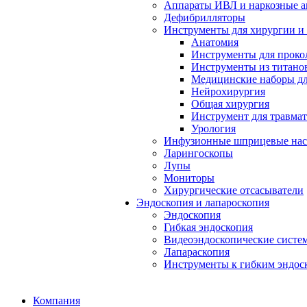
Аппараты ИВЛ и наркозные а
Дефибрилляторы
Инструменты для хирургии и
Анатомия
Инструменты для проко
Инструменты из титанов
Медицинские наборы дл
Нейрохирургия
Общая хирургия
Инструмент для травма
Урология
Инфузионные шприцевые на
Ларингоскопы
Лупы
Мониторы
Хирургические отсасыватели
Эндоскопия и лапароскопия
Эндоскопия
Гибкая эндоскопия
Видеоэндоскопические систе
Лапараскопия
Инструменты к гибким эндос
Компания