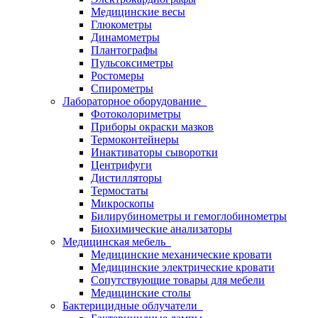
Медицинские весы
Глюкометры
Динамометры
Плантографы
Пульсоксиметры
Ростомеры
Спирометры
Лабораторное оборудование
Фотоколориметры
Приборы окраски мазков
Термоконтейнеры
Инактиваторы сыворотки
Центрифуги
Дистилляторы
Термостаты
Микроскопы
Билирубинометры и гемоглобинометры
Биохимические анализаторы
Медицинская мебель
Медицинские механические кровати
Медицинские электрические кровати
Сопутствующие товары для мебели
Медицинские столы
Бактерицидные облучатели