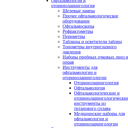
Офтальмология и
оториноларингология
Щелевые лампы
Прочее офтальмологическое
оборудование
Офтальмоскопы
Рефрактометры
Периметры
Таблицы и осветители таблиц
Тонометры внутриглазного
давления
Наборы пробных очковых линз 
оправ
Инструменты для
офтальмологии и
оториноларингологии
Оториноларингология
Офтальмология
Офтальмологические и
оториноларингологически
инструменты из
титанового сплава
Медицинские наборы для
офтальмологии и
оториноларингологии