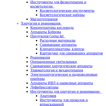
Инструменты для физиотерапии и
косметологии
Косметологические инструменты
Косметологические наборы
Магнитотерапия
Хирургия и реанимация
Концентраторы кислорода
Аппараты Боброва
Продукция Grena ltd
Расходные материалы
Сшивающие аппараты
Клипаппликаторы, клипсы
Картриджи для сшивающих аппаратов
Реанимация
Операционные светильники
Сшивающие хирургические аппараты
Травматология и механотерапия
Электрохирургические и радиоволновые
приборы
Аппараты ИВЛ и наркозные аппараты
Дефибрилляторы
Инструменты для хирургии и реанимации
Анатомия
Инструменты для проколов и
впрыскиваний