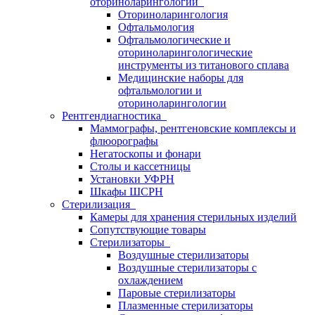
оториноларингологии
Оториноларингология
Офтальмология
Офтальмологические и
оториноларингологические
инструменты из титанового сплава
Медицинские наборы для
офтальмологии и
оториноларингологии
Рентгендиагностика
Маммографы, рентгеновские комплексы и
флюорографы
Негатоскопы и фонари
Столы и кассетницы
Установки УФРН
Шкафы ШСРН
Стерилизация
Камеры для хранения стерильных изделий
Сопутствующие товары
Стерилизаторы
Воздушные стерилизаторы
Воздушные стерилизаторы с
охлаждением
Паровые стерилизаторы
Плазменные стерилизаторы