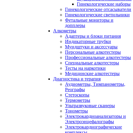
Гинекологические наборы
Гинекологические отсасыватели
Гинекологические светильники
Фетальные мониторы и
допплеры
Алкометры
Адаптеры и блоки питания
Индикаторные трубки
Мундштуки и аксессуары
Персональные алкотестеры
Профессиональные алкотестеры
Специальные алкотестеры
Тесты на наркотики
Медицинские алкотестеры
Диагностика и терапия
Аудиометры, Тимпанометры,
Реографы
Стетоскопы
Термометры
Ультразвуковые сканеры
Тонометры
Электрокардиоанализаторы и
Электроэнцефалографы
Электрокардиографические
комплексы