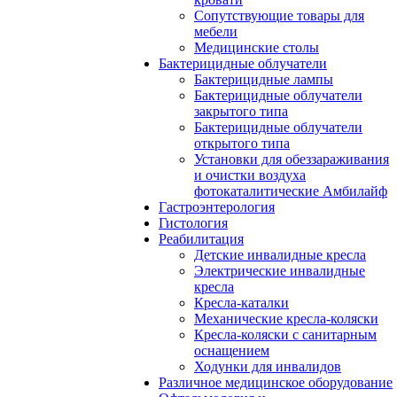
Сопутствующие товары для
мебели
Медицинские столы
Бактерицидные облучатели
Бактерицидные лампы
Бактерицидные облучатели
закрытого типа
Бактерицидные облучатели
открытого типа
Установки для обеззараживания
и очистки воздуха
фотокаталитические Амбилайф
Гастроэнтерология
Гистология
Реабилитация
Детские инвалидные кресла
Электрические инвалидные
кресла
Кресла-каталки
Механические кресла-коляски
Кресла-коляски с санитарным
оснащением
Ходунки для инвалидов
Различное медицинское оборудование