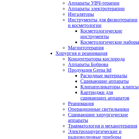
Аппараты УВЧ-терапии
Аппараты электротерапии
Ингаляторы
Инструменты для физиотерапии
и косметологии
Косметологические
инструменты
Косметологические набор
Магнитотерапия
Хирургия и реанимация
Концентраторы кислорода
Аппараты Боброва
Продукция Grena ltd
Расходные материалы
Сшивающие аппараты
Клипаппликаторы, клипсы
Картриджи для
сшивающих аппаратов
Реанимация
Операционные светильники
Сшивающие хирургические
аппараты
Травматология и механотерапия
Электрохирургические и
радиоволновые приборы