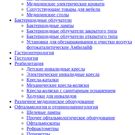
Медицинские электрические кровати
Сопутствующие товары для мебели
Медицинские столы
Бактерицидные облучатели
Бактерицидные лампы
Бактерицидные облучатели закрытого типа
Бактерицидные облучатели открытого типа
Установки для обеззараживания и очистки воздуха
фотокаталитические Амбилайф
Гастроэнтерология
Гистология
Реабилитация
Детские инвалидные кресла
Электрические инвалидные кресла
Кресла-каталки
Механические кресла-коляски
Кресла-коляски с санитарным оснащением
Ходунки для инвалидов
Различное медицинское оборудование
Офтальмология и оториноларингология
Щелевые лампы
Прочее офтальмологическое оборудование
Офтальмоскопы
Рефрактометры
Периметры