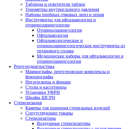
Таблицы и осветители таблиц
Тонометры внутриглазного давления
Наборы пробных очковых линз и оправ
Инструменты для офтальмологии и
оториноларингологии
Оториноларингология
Офтальмология
Офтальмологические и
оториноларингологические инструменты из
титанового сплава
Медицинские наборы для офтальмологии и
оториноларингологии
Рентгендиагностика
Маммографы, рентгеновские комплексы и
флюорографы
Негатоскопы и фонари
Столы и кассетницы
Установки УФРН
Шкафы ШСРН
Стерилизация
Камеры для хранения стерильных изделий
Сопутствующие товары
Стерилизаторы
Воздушные стерилизаторы
Воздушные стерилизаторы с охлаждением