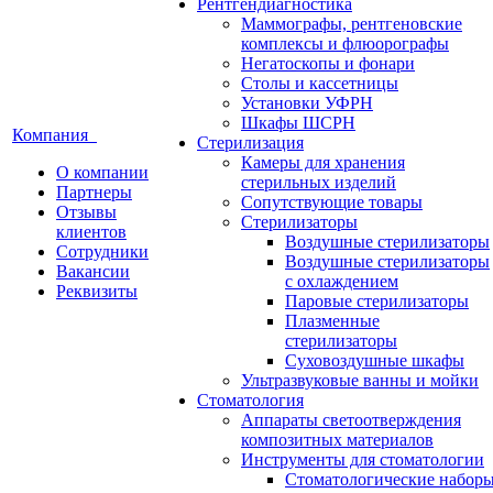
Рентгендиагностика
Маммографы, рентгеновские
комплексы и флюорографы
Негатоскопы и фонари
Столы и кассетницы
Установки УФРН
Шкафы ШСРН
Компания
Стерилизация
Камеры для хранения
О компании
стерильных изделий
Партнеры
Сопутствующие товары
Отзывы
Стерилизаторы
клиентов
Воздушные стерилизаторы
Сотрудники
Воздушные стерилизаторы
Вакансии
с охлаждением
Реквизиты
Паровые стерилизаторы
Плазменные
стерилизаторы
Суховоздушные шкафы
Ультразвуковые ванны и мойки
Стоматология
Аппараты светоотверждения
композитных материалов
Инструменты для стоматологии
Стоматологические набор