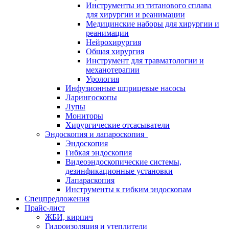
Инструменты из титанового сплава
для хирургии и реанимации
Медицинские наборы для хирургии и
реанимации
Нейрохирургия
Общая хирургия
Инструмент для травматологии и
механотерапии
Урология
Инфузионные шприцевые насосы
Ларингоскопы
Лупы
Мониторы
Хирургические отсасыватели
Эндоскопия и лапароскопия
Эндоскопия
Гибкая эндоскопия
Видеоэндоскопические системы,
дезинфикационные установки
Лапараскопия
Инструменты к гибким эндоскопам
Спецпредложения
Прайс-лист
ЖБИ, кирпич
Гидроизоляция и утеплители