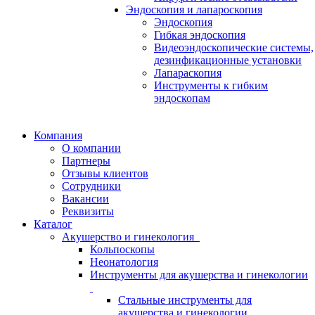
Эндоскопия и лапароскопия
Эндоскопия
Гибкая эндоскопия
Видеоэндоскопические системы,
дезинфикационные установки
Лапараскопия
Инструменты к гибким
эндоскопам
Компания
О компании
Партнеры
Отзывы клиентов
Сотрудники
Вакансии
Реквизиты
Каталог
Акушерство и гинекология
Кольпоскопы
Неонатология
Инструменты для акушерства и гинекологии
Стальные инструменты для
акушерства и гинекологии