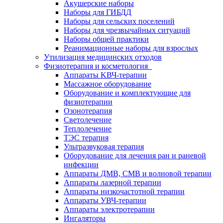
Акушерские наборы
Наборы для ГИБДД
Наборы для сельских поселений
Наборы для чрезвычайных ситуаций
Наборы общей практики
Реанимационные наборы для взрослых
Утилизация медицинских отходов
Физиотерапия и косметология
Аппараты KВЧ-терапии
Массажное оборудование
Оборудование и комплектующие для
физиотерапии
Озонотерапия
Светолечение
Теплолечение
ТЭС терапия
Ультразвуковая терапия
Оборудование для лечения ран и раневой
инфекции
Аппараты ДМВ, СМВ и волновой терапии
Аппараты лазерной терапии
Аппараты низкочастотной терапии
Аппараты УВЧ-терапии
Аппараты электротерапии
Ингаляторы