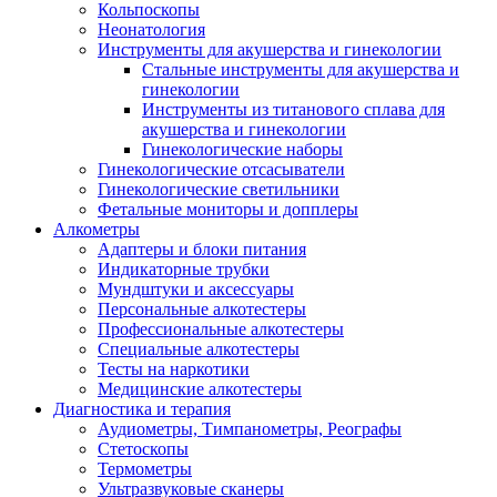
Кольпоскопы
Неонатология
Инструменты для акушерства и гинекологии
Стальные инструменты для акушерства и
гинекологии
Инструменты из титанового сплава для
акушерства и гинекологии
Гинекологические наборы
Гинекологические отсасыватели
Гинекологические светильники
Фетальные мониторы и допплеры
Алкометры
Адаптеры и блоки питания
Индикаторные трубки
Мундштуки и аксессуары
Персональные алкотестеры
Профессиональные алкотестеры
Специальные алкотестеры
Тесты на наркотики
Медицинские алкотестеры
Диагностика и терапия
Аудиометры, Тимпанометры, Реографы
Стетоскопы
Термометры
Ультразвуковые сканеры