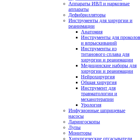
Аппараты ИВЛ и наркозные
аппараты
Дефибрилляторы
Инструменты для хирургии и
реанимации
Анатомия
Инструменты для проколо
и впрыскиваний
Инструменты из
титанового сплава для
хирургии и реанимации
Медицинские наборы для
хирургии и реанимации
Нейрохирургия
Общая хирургия
Инструмент для
травматологии и
механотерапии
Урология
Инфузионные шприцевые
насосы
Ларингоскопы
Лупы
Мониторы
Хирургические отсасыватели