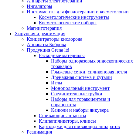
Аппараты электротерапии
Ингаляторы
Инструменты для физиотерапии и косметологии
Косметологические инструменты
Косметологические наборы
Магнитотерапия
Хирургия и реанимация
Концентраторы кислорода
Аппараты Боброва
Продукция Grena ltd
Расходные материалы
Наборы одноразовых эндоскопических
троакаров
Грыжевые сетки, силиконовая петля
Дренажная система и бутыли
Иглы
Монополярный инструмент
Соединительные трубки
Наборы для торакоцентеза и
парацентеза
Канюли и наборы янкувера
Сшивающие аппараты
Клипаппликаторы, клипсы
Картриджи для сшивающих аппаратов
Реанимация