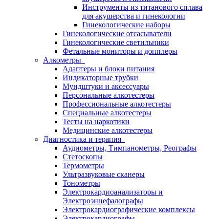
Инструменты из титанового сплава
для акушерства и гинекологии
Гинекологические наборы
Гинекологические отсасыватели
Гинекологические светильники
Фетальные мониторы и допплеры
Алкометры
Адаптеры и блоки питания
Индикаторные трубки
Мундштуки и аксессуары
Персональные алкотестеры
Профессиональные алкотестеры
Специальные алкотестеры
Тесты на наркотики
Медицинские алкотестеры
Диагностика и терапия
Аудиометры, Тимпанометры, Реографы
Стетоскопы
Термометры
Ультразвуковые сканеры
Тонометры
Электрокардиоанализаторы и
Электроэнцефалографы
Электрокардиографические комплексы
Электрокардиографы