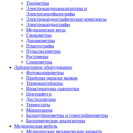
Тонометры
Электрокардиоанализаторы и
Электроэнцефалографы
Электрокардиографические комплексы
Электрокардиографы
Медицинские весы
Глюкометры
Динамометры
Плантографы
Пульсоксиметры
Ростомеры
Спирометры
Лабораторное оборудование
Фотоколориметры
Приборы окраски мазков
Термоконтейнеры
Инактиваторы сыворотки
Центрифуги
Дистилляторы
Термостаты
Микроскопы
Билирубинометры и гемоглобинометры
Биохимические анализаторы
Медицинская мебель
Медицинские механические кровати