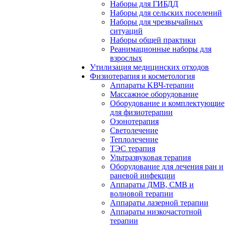
Наборы для ГИБДД
Наборы для сельских поселений
Наборы для чрезвычайных
ситуаций
Наборы общей практики
Реанимационные наборы для
взрослых
Утилизация медицинских отходов
Физиотерапия и косметология
Аппараты KВЧ-терапии
Массажное оборудование
Оборудование и комплектующие
для физиотерапии
Озонотерапия
Светолечение
Теплолечение
ТЭС терапия
Ультразвуковая терапия
Оборудование для лечения ран и
раневой инфекции
Аппараты ДМВ, СМВ и
волновой терапии
Аппараты лазерной терапии
Аппараты низкочастотной
терапии