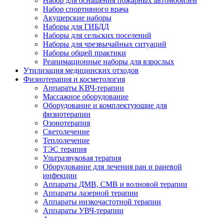
Набор для оснащения пожарных автомобилей
Набор спортивного врача
Акушерские наборы
Наборы для ГИБДД
Наборы для сельских поселений
Наборы для чрезвычайных ситуаций
Наборы общей практики
Реанимационные наборы для взрослых
Утилизация медицинских отходов
Физиотерапия и косметология
Аппараты KВЧ-терапии
Массажное оборудование
Оборудование и комплектующие для
физиотерапии
Озонотерапия
Светолечение
Теплолечение
ТЭС терапия
Ультразвуковая терапия
Оборудование для лечения ран и раневой
инфекции
Аппараты ДМВ, СМВ и волновой терапии
Аппараты лазерной терапии
Аппараты низкочастотной терапии
Аппараты УВЧ-терапии