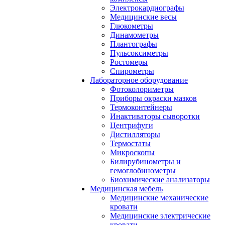
Электрокардиографы
Медицинские весы
Глюкометры
Динамометры
Плантографы
Пульсоксиметры
Ростомеры
Спирометры
Лабораторное оборудование
Фотоколориметры
Приборы окраски мазков
Термоконтейнеры
Инактиваторы сыворотки
Центрифуги
Дистилляторы
Термостаты
Микроскопы
Билирубинометры и
гемоглобинометры
Биохимические анализаторы
Медицинская мебель
Медицинские механические
кровати
Медицинские электрические
кровати