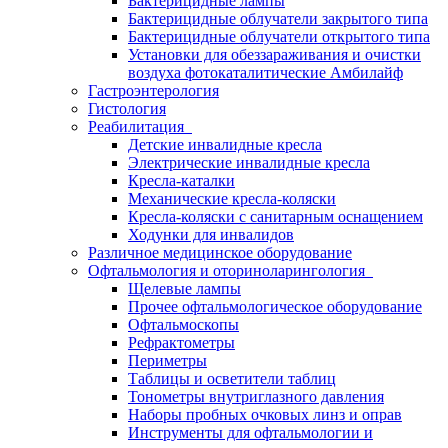
Бактерицидные лампы
Бактерицидные облучатели закрытого типа
Бактерицидные облучатели открытого типа
Установки для обеззараживания и очистки
воздуха фотокаталитические Амбилайф
Гастроэнтерология
Гистология
Реабилитация
Детские инвалидные кресла
Электрические инвалидные кресла
Кресла-каталки
Механические кресла-коляски
Кресла-коляски с санитарным оснащением
Ходунки для инвалидов
Различное медицинское оборудование
Офтальмология и оториноларингология
Щелевые лампы
Прочее офтальмологическое оборудование
Офтальмоскопы
Рефрактометры
Периметры
Таблицы и осветители таблиц
Тонометры внутриглазного давления
Наборы пробных очковых линз и оправ
Инструменты для офтальмологии и