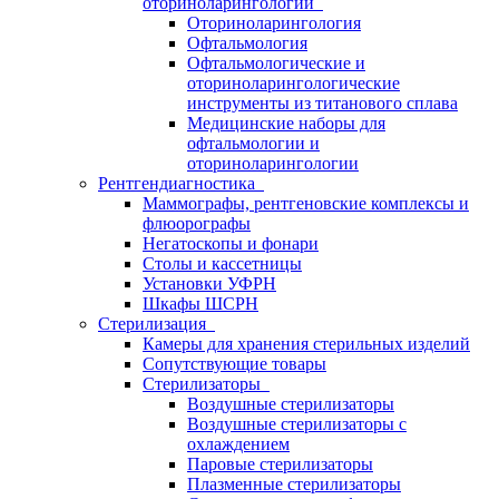
оториноларингологии
Оториноларингология
Офтальмология
Офтальмологические и
оториноларингологические
инструменты из титанового сплава
Медицинские наборы для
офтальмологии и
оториноларингологии
Рентгендиагностика
Маммографы, рентгеновские комплексы и
флюорографы
Негатоскопы и фонари
Столы и кассетницы
Установки УФРН
Шкафы ШСРН
Стерилизация
Камеры для хранения стерильных изделий
Сопутствующие товары
Стерилизаторы
Воздушные стерилизаторы
Воздушные стерилизаторы с
охлаждением
Паровые стерилизаторы
Плазменные стерилизаторы