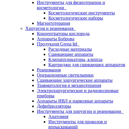
Инструменты для физиотерапии и
косметологии
Косметологические инструменты
Косметологические наборы
Магнитотерапия
Хирургия и реанимация
Концентраторы кислорода
Аппараты Боброва
Продукция Grena ltd
Расходные материалы
Сшивающие аппараты
Клипаппликаторы, клипсы
Картриджи для сшивающих аппаратов
Реанимация
Операционные светильники
Сшивающие хирургические аппараты
Травматология и механотерапия
Электрохирургические и радиоволновые
приборы
Аппараты ИВЛ и наркозные аппараты
Дефибрилляторы
Инструменты для хирургии и реанимации
Анатомия
Инструменты для проколов и
впрыскиваний