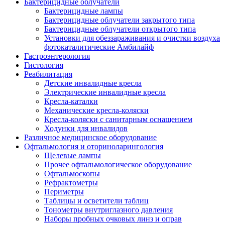
Бактерицидные облучатели
Бактерицидные лампы
Бактерицидные облучатели закрытого типа
Бактерицидные облучатели открытого типа
Установки для обеззараживания и очистки воздуха
фотокаталитические Амбилайф
Гастроэнтерология
Гистология
Реабилитация
Детские инвалидные кресла
Электрические инвалидные кресла
Кресла-каталки
Механические кресла-коляски
Кресла-коляски с санитарным оснащением
Ходунки для инвалидов
Различное медицинское оборудование
Офтальмология и оториноларингология
Щелевые лампы
Прочее офтальмологическое оборудование
Офтальмоскопы
Рефрактометры
Периметры
Таблицы и осветители таблиц
Тонометры внутриглазного давления
Наборы пробных очковых линз и оправ