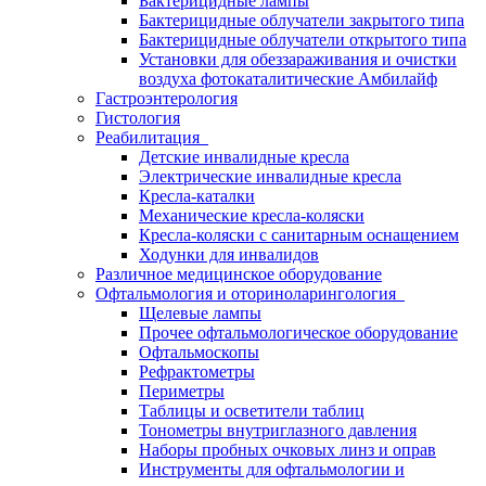
Бактерицидные лампы
Бактерицидные облучатели закрытого типа
Бактерицидные облучатели открытого типа
Установки для обеззараживания и очистки
воздуха фотокаталитические Амбилайф
Гастроэнтерология
Гистология
Реабилитация
Детские инвалидные кресла
Электрические инвалидные кресла
Кресла-каталки
Механические кресла-коляски
Кресла-коляски с санитарным оснащением
Ходунки для инвалидов
Различное медицинское оборудование
Офтальмология и оториноларингология
Щелевые лампы
Прочее офтальмологическое оборудование
Офтальмоскопы
Рефрактометры
Периметры
Таблицы и осветители таблиц
Тонометры внутриглазного давления
Наборы пробных очковых линз и оправ
Инструменты для офтальмологии и