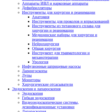
Аппараты ИВЛ и наркозные аппараты
Дефибрилляторы
Инструменты для хирургии и реанимации
Анатомия
Инструменты для проколов и впрыскиваний
Инструменты из титанового сплава для
хирургии и реанимации
Медицинские наборы для хирургии и
реанимации
Нейрохирургия
Общая хирургия
Инструмент для травматологии и
механотерапии
Урология
Инфузионные шприцевые насосы
Ларингоскопы
Лупы
Мониторы
Хирургические отсасыватели
Эндоскопия и лапароскопия
Эндоскопия
Гибкая эндоскопия
Видеоэндоскопические системы,
дезинфикационные установки
Лапараскопия