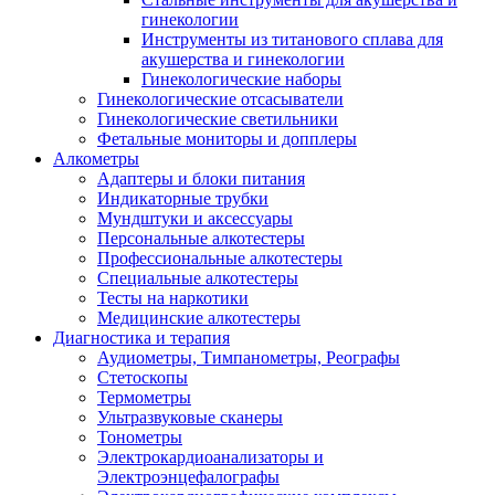
гинекологии
Инструменты из титанового сплава для
акушерства и гинекологии
Гинекологические наборы
Гинекологические отсасыватели
Гинекологические светильники
Фетальные мониторы и допплеры
Алкометры
Адаптеры и блоки питания
Индикаторные трубки
Мундштуки и аксессуары
Персональные алкотестеры
Профессиональные алкотестеры
Специальные алкотестеры
Тесты на наркотики
Медицинские алкотестеры
Диагностика и терапия
Аудиометры, Тимпанометры, Реографы
Стетоскопы
Термометры
Ультразвуковые сканеры
Тонометры
Электрокардиоанализаторы и
Электроэнцефалографы