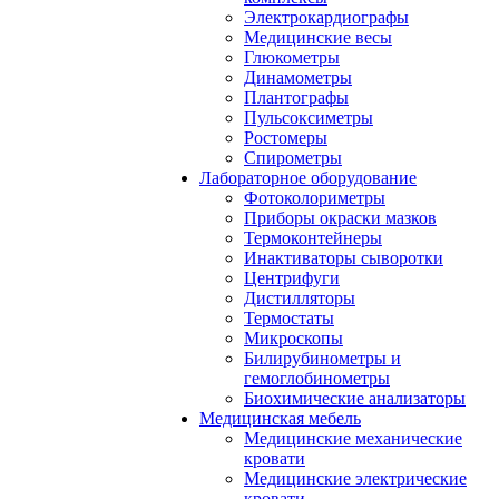
Электрокардиографы
Медицинские весы
Глюкометры
Динамометры
Плантографы
Пульсоксиметры
Ростомеры
Спирометры
Лабораторное оборудование
Фотоколориметры
Приборы окраски мазков
Термоконтейнеры
Инактиваторы сыворотки
Центрифуги
Дистилляторы
Термостаты
Микроскопы
Билирубинометры и
гемоглобинометры
Биохимические анализаторы
Медицинская мебель
Медицинские механические
кровати
Медицинские электрические
кровати