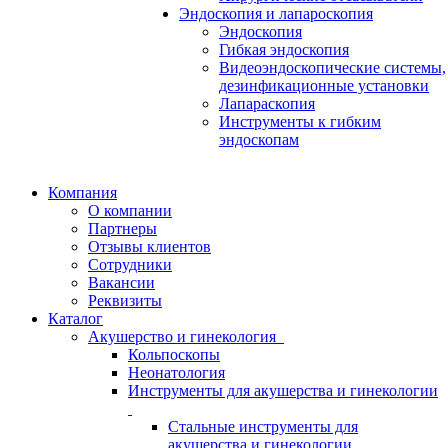
Эндоскопия и лапароскопия
Эндоскопия
Гибкая эндоскопия
Видеоэндоскопические системы,
дезинфикационные установки
Лапараскопия
Инструменты к гибким
эндоскопам
Компания
О компании
Партнеры
Отзывы клиентов
Сотрудники
Вакансии
Реквизиты
Каталог
Акушерство и гинекология
Кольпоскопы
Неонатология
Инструменты для акушерства и гинекологии
Стальные инструменты для
акушерства и гинекологии