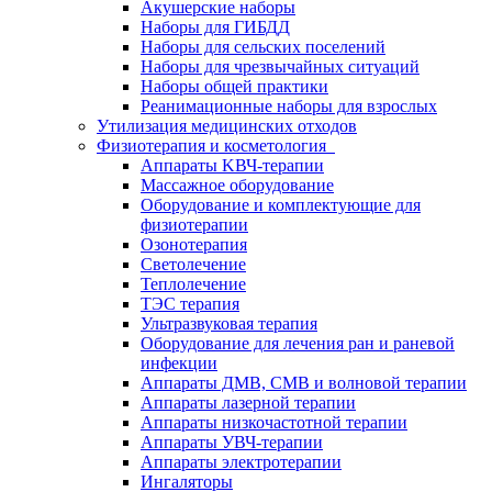
Акушерские наборы
Наборы для ГИБДД
Наборы для сельских поселений
Наборы для чрезвычайных ситуаций
Наборы общей практики
Реанимационные наборы для взрослых
Утилизация медицинских отходов
Физиотерапия и косметология
Аппараты KВЧ-терапии
Массажное оборудование
Оборудование и комплектующие для
физиотерапии
Озонотерапия
Светолечение
Теплолечение
ТЭС терапия
Ультразвуковая терапия
Оборудование для лечения ран и раневой
инфекции
Аппараты ДМВ, СМВ и волновой терапии
Аппараты лазерной терапии
Аппараты низкочастотной терапии
Аппараты УВЧ-терапии
Аппараты электротерапии
Ингаляторы