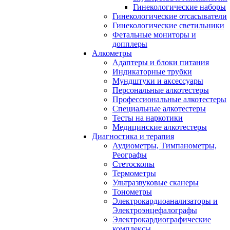
Гинекологические наборы
Гинекологические отсасыватели
Гинекологические светильники
Фетальные мониторы и
допплеры
Алкометры
Адаптеры и блоки питания
Индикаторные трубки
Мундштуки и аксессуары
Персональные алкотестеры
Профессиональные алкотестеры
Специальные алкотестеры
Тесты на наркотики
Медицинские алкотестеры
Диагностика и терапия
Аудиометры, Тимпанометры,
Реографы
Стетоскопы
Термометры
Ультразвуковые сканеры
Тонометры
Электрокардиоанализаторы и
Электроэнцефалографы
Электрокардиографические
комплексы