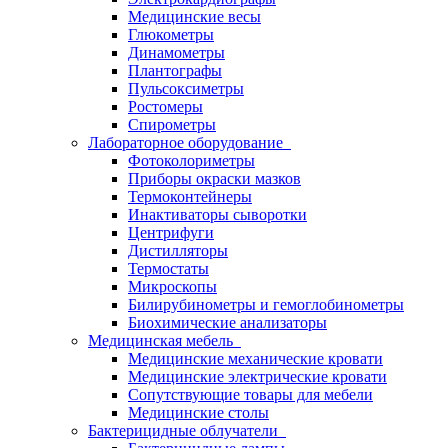
Медицинские весы
Глюкометры
Динамометры
Плантографы
Пульсоксиметры
Ростомеры
Спирометры
Лабораторное оборудование
Фотоколориметры
Приборы окраски мазков
Термоконтейнеры
Инактиваторы сыворотки
Центрифуги
Дистилляторы
Термостаты
Микроскопы
Билирубинометры и гемоглобинометры
Биохимические анализаторы
Медицинская мебель
Медицинские механические кровати
Медицинские электрические кровати
Сопутствующие товары для мебели
Медицинские столы
Бактерицидные облучатели