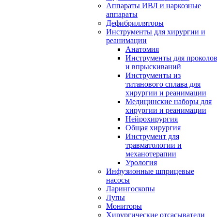
Аппараты ИВЛ и наркозные
аппараты
Дефибрилляторы
Инструменты для хирургии и
реанимации
Анатомия
Инструменты для проколо
и впрыскиваний
Инструменты из
титанового сплава для
хирургии и реанимации
Медицинские наборы для
хирургии и реанимации
Нейрохирургия
Общая хирургия
Инструмент для
травматологии и
механотерапии
Урология
Инфузионные шприцевые
насосы
Ларингоскопы
Лупы
Мониторы
Хирургические отсасыватели