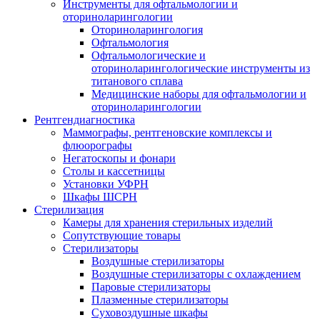
Инструменты для офтальмологии и
оториноларингологии
Оториноларингология
Офтальмология
Офтальмологические и
оториноларингологические инструменты из
титанового сплава
Медицинские наборы для офтальмологии и
оториноларингологии
Рентгендиагностика
Маммографы, рентгеновские комплексы и
флюорографы
Негатоскопы и фонари
Столы и кассетницы
Установки УФРН
Шкафы ШСРН
Стерилизация
Камеры для хранения стерильных изделий
Сопутствующие товары
Стерилизаторы
Воздушные стерилизаторы
Воздушные стерилизаторы с охлаждением
Паровые стерилизаторы
Плазменные стерилизаторы
Суховоздушные шкафы