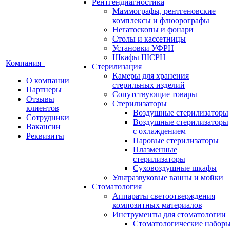
Рентгендиагностика
Маммографы, рентгеновские
комплексы и флюорографы
Негатоскопы и фонари
Столы и кассетницы
Установки УФРН
Шкафы ШСРН
Компания
Стерилизация
Камеры для хранения
О компании
стерильных изделий
Партнеры
Сопутствующие товары
Отзывы
Стерилизаторы
клиентов
Воздушные стерилизаторы
Сотрудники
Воздушные стерилизаторы
Вакансии
с охлаждением
Реквизиты
Паровые стерилизаторы
Плазменные
стерилизаторы
Суховоздушные шкафы
Ультразвуковые ванны и мойки
Стоматология
Аппараты светоотверждения
композитных материалов
Инструменты для стоматологии
Стоматологические набор