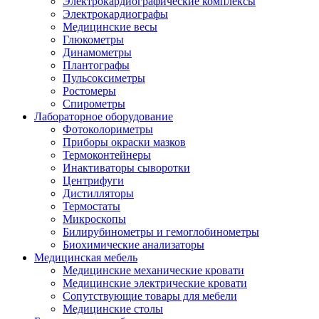
Электрокардиографические комплексы
Электрокардиографы
Медицинские весы
Глюкометры
Динамометры
Плантографы
Пульсоксиметры
Ростомеры
Спирометры
Лабораторное оборудование
Фотоколориметры
Приборы окраски мазков
Термоконтейнеры
Инактиваторы сыворотки
Центрифуги
Дистилляторы
Термостаты
Микроскопы
Билирубинометры и гемоглобинометры
Биохимические анализаторы
Медицинская мебель
Медицинские механические кровати
Медицинские электрические кровати
Сопутствующие товары для мебели
Медицинские столы