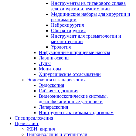
Инструменты из титанового сплава
для хирургии и реанимации
Медицинские наборы для хирургии и
реанимации
Нейрохирургия
Общая хирургия
Инструмент для травматологии и
механотерапии
Урология
Инфузионные шприцевые насосы
Ларингоскопы
Лупы
Мониторы
Хирургические отсасыватели
Эндоскопия и лапароскопия
Эндоскопия
Гибкая эндоскопия
Видеоэндоскопические системы,
дезинфикационные установки
Лапараскопия
Инструменты к гибким эндоскопам
Спецпредложения
Прайс-лист
ЖБИ, кирпич
Гидроизоляция и утеплители