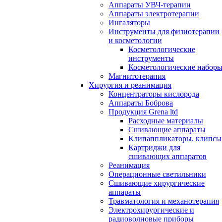
Аппараты УВЧ-терапии
Аппараты электротерапии
Ингаляторы
Инструменты для физиотерапии
и косметологии
Косметологические
инструменты
Косметологические набор
Магнитотерапия
Хирургия и реанимация
Концентраторы кислорода
Аппараты Боброва
Продукция Grena ltd
Расходные материалы
Сшивающие аппараты
Клипаппликаторы, клипсы
Картриджи для
сшивающих аппаратов
Реанимация
Операционные светильники
Сшивающие хирургические
аппараты
Травматология и механотерапия
Электрохирургические и
радиоволновые приборы