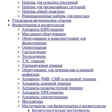
Наборы для сельских поселений
Наборы для чрезвычайных ситуаций
Наборы общей практики
Реанимационные наборы для взрослых
Утилизация медицинских отходов
Физиотерапия и косметология
Аппараты KВЧ-терапии
Массажное оборудование
Оборудование и комплектующие для
физиотерапии
Озонотерапия
Светолечение
Теплолечение
ТЭС терапия
Ультразвуковая терапия
Оборудование для лечения ран и раневой
инфекции
Аппараты ДМВ, СМВ и волновой терапии
Аппараты лазерной терапии
Аппараты низкочастотной терапии
Аппараты УВЧ-терапии
Аппараты электротерапии
Ингаляторы
Инструменты для физиотерапии и косметологии
Косметологические инструменты