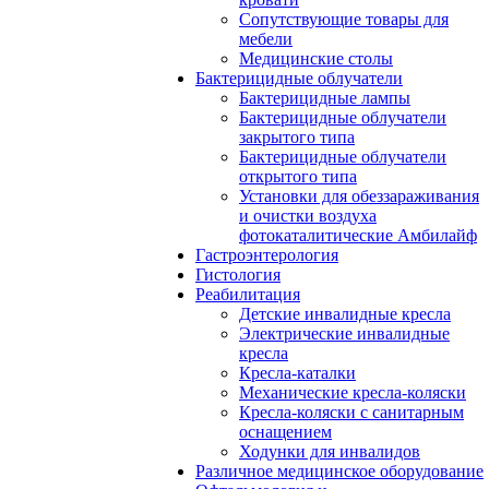
Сопутствующие товары для
мебели
Медицинские столы
Бактерицидные облучатели
Бактерицидные лампы
Бактерицидные облучатели
закрытого типа
Бактерицидные облучатели
открытого типа
Установки для обеззараживания
и очистки воздуха
фотокаталитические Амбилайф
Гастроэнтерология
Гистология
Реабилитация
Детские инвалидные кресла
Электрические инвалидные
кресла
Кресла-каталки
Механические кресла-коляски
Кресла-коляски с санитарным
оснащением
Ходунки для инвалидов
Различное медицинское оборудование