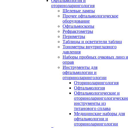
Офтальмология и
оториноларингология
Щелевые лампы
Прочее офтальмологическое
оборудование
Офтальмоскопы
Рефрактометры
Периметры
Таблицы и осветители таблиц
Тонометры внутриглазного
давления
Наборы пробных очковых линз 
оправ
Инструменты для
офтальмологии и
оториноларингологии
Оториноларингология
Офтальмология
Офтальмологические и
оториноларингологически
инструменты из
титанового сплава
Медицинские наборы для
офтальмологии и
оториноларингологии