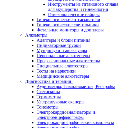
Инструменты из титанового сплава
для акушерства и гинекологии
Гинекологические наборы
Гинекологические отсасыватели
Гинекологические светильники
Фетальные мониторы и допплеры
Алкометры
Адаптеры и блоки питания
Индикаторные трубки
Мундштуки и аксессуары
Персональные алкотестеры
Профессиональные алкотестеры
Специальные алкотестеры
Тесты на наркотики
Медицинские алкотестеры
Диагностика и терапия
Аудиометры, Тимпанометры, Реографы
Стетоскопы
Термометры
Ультразвуковые сканеры
Тонометры
Электрокардиоанализаторы и
Электроэнцефалографы
Электрокардиографические комплексы
Электрокардиографы