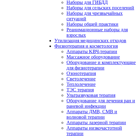
Наборы для ГИБДД
Наборы для сельских поселений
Наборы для чрезвычайных
ситуаций
Наборы общей практики
Реанимационные наборы для
взрослых
Утилизация медицинских отходов
Физиотерапия и косметология
Аппараты KВЧ-терапии
Массажное оборудование
Оборудование и комплектующие
для физиотерапии
Озонотерапия
Светолечение
Теплолечение
ТЭС терапия
Ультразвуковая терапия
Оборудование для лечения ран и
раневой инфекции
Аппараты ДМВ, СМВ и
волновой терапии
Аппараты лазерной терапии
Аппараты низкочастотной
терапии