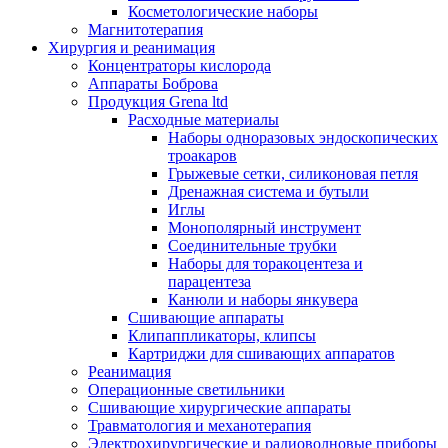
Косметологические наборы
Магнитотерапия
Хирургия и реанимация
Концентраторы кислорода
Аппараты Боброва
Продукция Grena ltd
Расходные материалы
Наборы одноразовых эндоскопических
троакаров
Грыжевые сетки, силиконовая петля
Дренажная система и бутыли
Иглы
Монополярный инструмент
Соединительные трубки
Наборы для торакоцентеза и
парацентеза
Канюли и наборы янкувера
Сшивающие аппараты
Клипаппликаторы, клипсы
Картриджи для сшивающих аппаратов
Реанимация
Операционные светильники
Сшивающие хирургические аппараты
Травматология и механотерапия
Электрохирургические и радиоволновые приборы