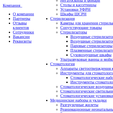
Негатоскопы и фонари
Столы и кассетницы
Компания
Установки УФРН
О компании
Шкафы ШСРН
Партнеры
Стерилизация
Отзывы
Камеры для хранения стериль
клиентов
Сопутствующие товары
Сотрудники
Стерилизаторы
Вакансии
Воздушные стерилизат
Реквизиты
Воздушные стерилизато
Паровые стерилизаторы
Плазменные стерилизат
Суховоздушные шкафы
Ультразвуковые ванны и мойк
Стоматология
Аппараты светоотверждения 
Инструменты для стоматолог
Стоматологические наб
Инструменты стоматоло
Стоматологические воздушны
Стоматологические светильн
Стоматологические установк
Медицинские наборы и укладки
Разгрузочные жилеты
Реанимационные неонатальн