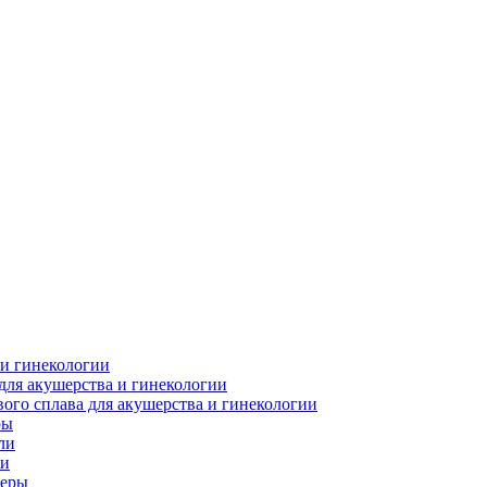
 и гинекологии
для акушерства и гинекологии
ого сплава для акушерства и гинекологии
ры
ли
ки
леры