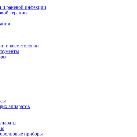
н и раневой инфекции
вой терапии
рапии
ии и косметологии
трументы
оры
псы
щих аппаратов
ппараты
ия
иоволновые приборы