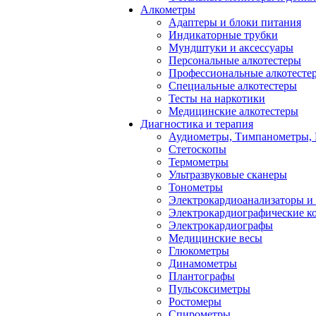
Алкометры
Адаптеры и блоки питания
Индикаторные трубки
Мундштуки и аксессуары
Персональные алкотестеры
Профессиональные алкотесте
Специальные алкотестеры
Тесты на наркотики
Медицинские алкотестеры
Диагностика и терапия
Аудиометры, Тимпанометры,
Стетоскопы
Термометры
Ультразвуковые сканеры
Тонометры
Электрокардиоанализаторы и
Электрокардиографические к
Электрокардиографы
Медицинские весы
Глюкометры
Динамометры
Плантографы
Пульсоксиметры
Ростомеры
Спирометры