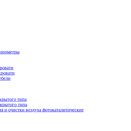
бинометры
ровати
кровати
ебели
крытого типа
ткрытого типа
ия и очистки воздуха фотокаталитические