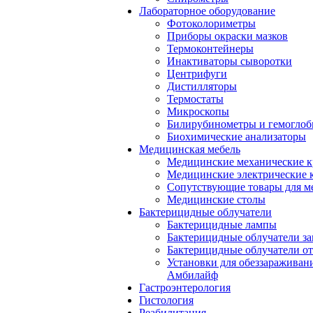
Лабораторное оборудование
Фотоколориметры
Приборы окраски мазков
Термоконтейнеры
Инактиваторы сыворотки
Центрифуги
Дистилляторы
Термостаты
Микроскопы
Билирубинометры и гемогло
Биохимические анализаторы
Медицинская мебель
Медицинские механические к
Медицинские электрические 
Сопутствующие товары для м
Медицинские столы
Бактерицидные облучатели
Бактерицидные лампы
Бактерицидные облучатели за
Бактерицидные облучатели о
Установки для обеззараживан
Амбилайф
Гастроэнтерология
Гистология
Реабилитация