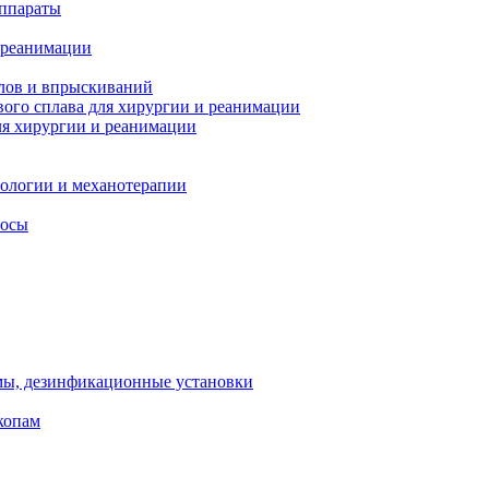
ппараты
 реанимации
лов и впрыскиваний
ого сплава для хирургии и реанимации
я хирургии и реанимации
тологии и механотерапии
сосы
мы, дезинфикационные установки
копам