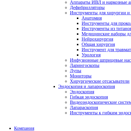
Аппараты ИВЛ и наркозные а
Дефибрилляторы
Инструменты для хирургии и
Анатомия
Инструменты для проко
Инструменты из титанов
Медицинские наборы дл
Нейрохирургия
Общая хирургия
Инструмент для травма
Урология
Инфузионные шприцевые на
Ларингоскопы
Лупы
Мониторы
Хирургические отсасыватели
Эндоскопия и лапароскопия
Эндоскопия
Гибкая эндоскопия
Видеоэндоскопические систе
Лапараскопия
Инструменты к гибким эндос
Компания