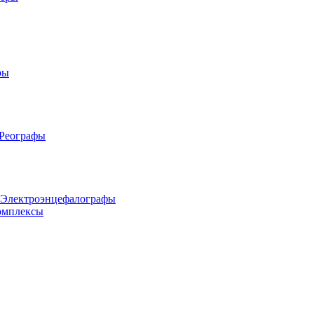
ры
 Реографы
 Электроэнцефалографы
омплексы