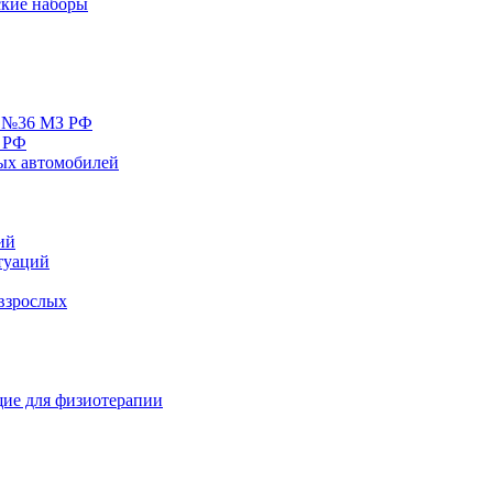
кие наборы
у №36 МЗ РФ
 РФ
ых автомобилей
ий
туаций
взрослых
ие для физиотерапии