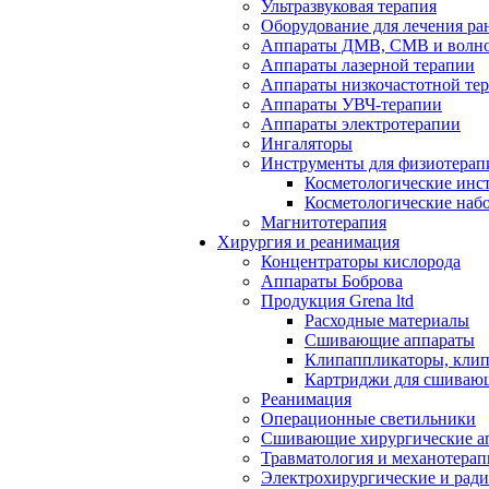
Ультразвуковая терапия
Оборудование для лечения ра
Аппараты ДМВ, СМВ и волно
Аппараты лазерной терапии
Аппараты низкочастотной те
Аппараты УВЧ-терапии
Аппараты электротерапии
Ингаляторы
Инструменты для физиотерап
Косметологические инс
Косметологические наб
Магнитотерапия
Хирургия и реанимация
Концентраторы кислорода
Аппараты Боброва
Продукция Grena ltd
Расходные материалы
Сшивающие аппараты
Клипаппликаторы, кли
Картриджи для сшиваю
Реанимация
Операционные светильники
Сшивающие хирургические а
Травматология и механотерап
Электрохирургические и рад