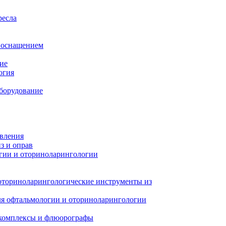
ресла
м оснащением
ие
огия
борудование
авления
з и оправ
гии и оториноларингологии
оториноларингологические инструменты из
я офтальмологии и оториноларингологии
 комплексы и флюорографы