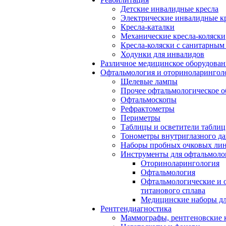
Детские инвалидные кресла
Электрические инвалидные к
Кресла-каталки
Механические кресла-коляски
Кресла-коляски с санитарны
Ходунки для инвалидов
Различное медицинское оборудован
Офтальмология и оториноларингол
Щелевые лампы
Прочее офтальмологическое о
Офтальмоскопы
Рефрактометры
Периметры
Таблицы и осветители таблиц
Тонометры внутриглазного д
Наборы пробных очковых лин
Инструменты для офтальмоло
Оториноларингология
Офтальмология
Офтальмологические и 
титанового сплава
Медицинские наборы дл
Рентгендиагностика
Маммографы, рентгеновские