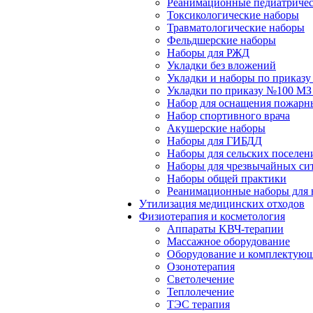
Реанимационные педиатричес
Токсикологические наборы
Травматологические наборы
Фельдшерские наборы
Наборы для РЖД
Укладки без вложений
Укладки и наборы по приказ
Укладки по приказу №100 МЗ
Набор для оснащения пожарн
Набор спортивного врача
Акушерские наборы
Наборы для ГИБДД
Наборы для сельских поселен
Наборы для чрезвычайных си
Наборы общей практики
Реанимационные наборы для 
Утилизация медицинских отходов
Физиотерапия и косметология
Аппараты KВЧ-терапии
Массажное оборудование
Оборудование и комплектующ
Озонотерапия
Светолечение
Теплолечение
ТЭС терапия