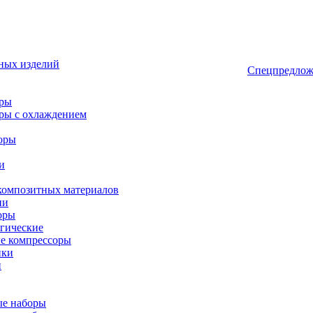
ных изделий
Спецпредлож
оры
ры с охлаждением
оры
и
композитных материалов
ии
оры
гические
е компрессоры
ики
и
ые наборы