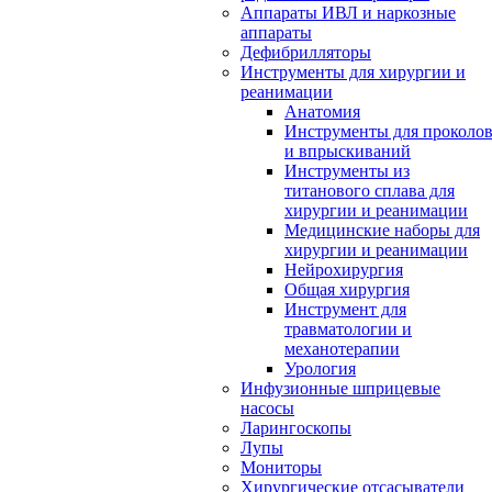
Аппараты ИВЛ и наркозные
аппараты
Дефибрилляторы
Инструменты для хирургии и
реанимации
Анатомия
Инструменты для проколо
и впрыскиваний
Инструменты из
титанового сплава для
хирургии и реанимации
Медицинские наборы для
хирургии и реанимации
Нейрохирургия
Общая хирургия
Инструмент для
травматологии и
механотерапии
Урология
Инфузионные шприцевые
насосы
Ларингоскопы
Лупы
Мониторы
Хирургические отсасыватели