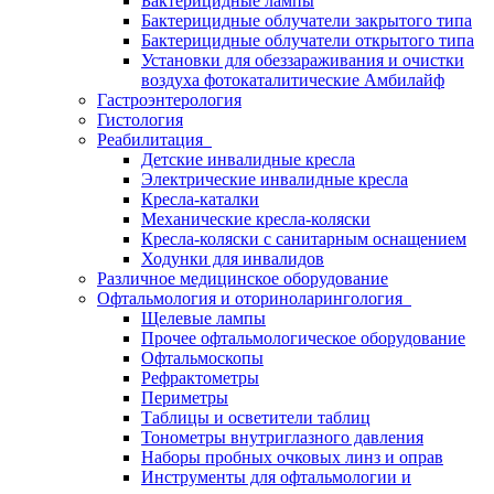
Бактерицидные лампы
Бактерицидные облучатели закрытого типа
Бактерицидные облучатели открытого типа
Установки для обеззараживания и очистки
воздуха фотокаталитические Амбилайф
Гастроэнтерология
Гистология
Реабилитация
Детские инвалидные кресла
Электрические инвалидные кресла
Кресла-каталки
Механические кресла-коляски
Кресла-коляски с санитарным оснащением
Ходунки для инвалидов
Различное медицинское оборудование
Офтальмология и оториноларингология
Щелевые лампы
Прочее офтальмологическое оборудование
Офтальмоскопы
Рефрактометры
Периметры
Таблицы и осветители таблиц
Тонометры внутриглазного давления
Наборы пробных очковых линз и оправ
Инструменты для офтальмологии и