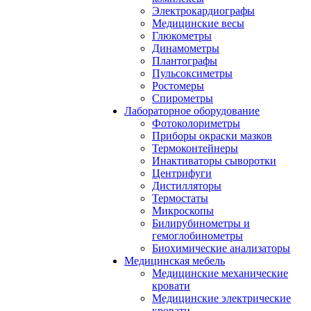
Электрокардиографы
Медицинские весы
Глюкометры
Динамометры
Плантографы
Пульсоксиметры
Ростомеры
Спирометры
Лабораторное оборудование
Фотоколориметры
Приборы окраски мазков
Термоконтейнеры
Инактиваторы сыворотки
Центрифуги
Дистилляторы
Термостаты
Микроскопы
Билирубинометры и
гемоглобинометры
Биохимические анализаторы
Медицинская мебель
Медицинские механические
кровати
Медицинские электрические
кровати