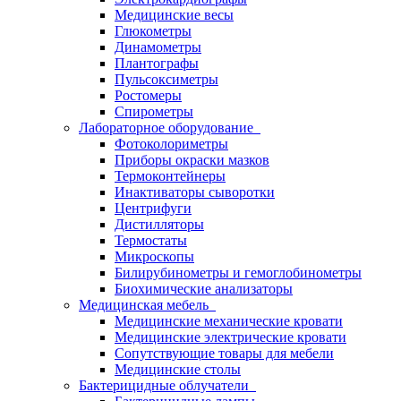
Медицинские весы
Глюкометры
Динамометры
Плантографы
Пульсоксиметры
Ростомеры
Спирометры
Лабораторное оборудование
Фотоколориметры
Приборы окраски мазков
Термоконтейнеры
Инактиваторы сыворотки
Центрифуги
Дистилляторы
Термостаты
Микроскопы
Билирубинометры и гемоглобинометры
Биохимические анализаторы
Медицинская мебель
Медицинские механические кровати
Медицинские электрические кровати
Сопутствующие товары для мебели
Медицинские столы
Бактерицидные облучатели