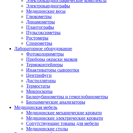
Электрокардиографические комплексы
Электрокардиографы
Медицинские весы
Глюкометры
Динамометры
Плантографы
Пульсоксиметры
Ростомеры
Спирометры
Лабораторное оборудование
Фотоколориметры
Приборы окраски мазков
Термоконтейнеры
Инактиваторы сыворотки
Центрифуги
Дистилляторы
Термостаты
Микроскопы
Билирубинометры и гемоглобинометры
Биохимические анализаторы
Медицинская мебель
Медицинские механические кровати
Медицинские электрические кровати
Сопутствующие товары для мебели
Медицинские столы