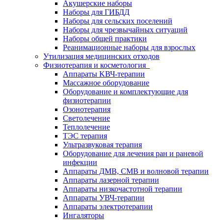
Акушерские наборы
Наборы для ГИБДД
Наборы для сельских поселений
Наборы для чрезвычайных ситуаций
Наборы общей практики
Реанимационные наборы для взрослых
Утилизация медицинских отходов
Физиотерапия и косметология
Аппараты KВЧ-терапии
Массажное оборудование
Оборудование и комплектующие для
физиотерапии
Озонотерапия
Светолечение
Теплолечение
ТЭС терапия
Ультразвуковая терапия
Оборудование для лечения ран и раневой
инфекции
Аппараты ДМВ, СМВ и волновой терапии
Аппараты лазерной терапии
Аппараты низкочастотной терапии
Аппараты УВЧ-терапии
Аппараты электротерапии
Ингаляторы