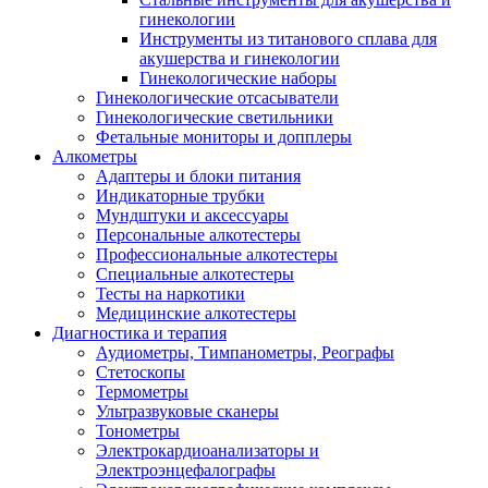
гинекологии
Инструменты из титанового сплава для
акушерства и гинекологии
Гинекологические наборы
Гинекологические отсасыватели
Гинекологические светильники
Фетальные мониторы и допплеры
Алкометры
Адаптеры и блоки питания
Индикаторные трубки
Мундштуки и аксессуары
Персональные алкотестеры
Профессиональные алкотестеры
Специальные алкотестеры
Тесты на наркотики
Медицинские алкотестеры
Диагностика и терапия
Аудиометры, Тимпанометры, Реографы
Стетоскопы
Термометры
Ультразвуковые сканеры
Тонометры
Электрокардиоанализаторы и
Электроэнцефалографы