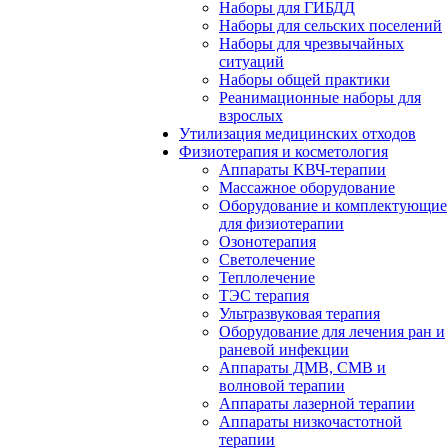
Наборы для ГИБДД
Наборы для сельских поселений
Наборы для чрезвычайных
ситуаций
Наборы общей практики
Реанимационные наборы для
взрослых
Утилизация медицинских отходов
Физиотерапия и косметология
Аппараты KВЧ-терапии
Массажное оборудование
Оборудование и комплектующие
для физиотерапии
Озонотерапия
Светолечение
Теплолечение
ТЭС терапия
Ультразвуковая терапия
Оборудование для лечения ран и
раневой инфекции
Аппараты ДМВ, СМВ и
волновой терапии
Аппараты лазерной терапии
Аппараты низкочастотной
терапии