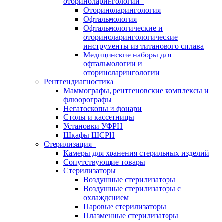
оториноларингологии
Оториноларингология
Офтальмология
Офтальмологические и
оториноларингологические
инструменты из титанового сплава
Медицинские наборы для
офтальмологии и
оториноларингологии
Рентгендиагностика
Маммографы, рентгеновские комплексы и
флюорографы
Негатоскопы и фонари
Столы и кассетницы
Установки УФРН
Шкафы ШСРН
Стерилизация
Камеры для хранения стерильных изделий
Сопутствующие товары
Стерилизаторы
Воздушные стерилизаторы
Воздушные стерилизаторы с
охлаждением
Паровые стерилизаторы
Плазменные стерилизаторы