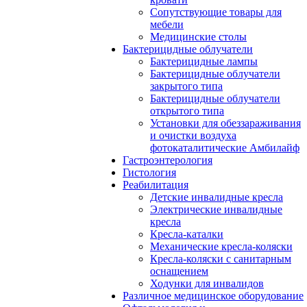
Сопутствующие товары для
мебели
Медицинские столы
Бактерицидные облучатели
Бактерицидные лампы
Бактерицидные облучатели
закрытого типа
Бактерицидные облучатели
открытого типа
Установки для обеззараживания
и очистки воздуха
фотокаталитические Амбилайф
Гастроэнтерология
Гистология
Реабилитация
Детские инвалидные кресла
Электрические инвалидные
кресла
Кресла-каталки
Механические кресла-коляски
Кресла-коляски с санитарным
оснащением
Ходунки для инвалидов
Различное медицинское оборудование