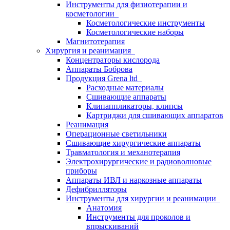
Инструменты для физиотерапии и
косметологии
Косметологические инструменты
Косметологические наборы
Магнитотерапия
Хирургия и реанимация
Концентраторы кислорода
Аппараты Боброва
Продукция Grena ltd
Расходные материалы
Сшивающие аппараты
Клипаппликаторы, клипсы
Картриджи для сшивающих аппаратов
Реанимация
Операционные светильники
Сшивающие хирургические аппараты
Травматология и механотерапия
Электрохирургические и радиоволновые
приборы
Аппараты ИВЛ и наркозные аппараты
Дефибрилляторы
Инструменты для хирургии и реанимации
Анатомия
Инструменты для проколов и
впрыскиваний