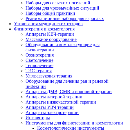
Наборы для сельских поселений
Наборы для чрезвычайных ситуаций
Наборы общей практики
Реанимационные наборы для взрослых
Утилизация медицинских отходов
Физиотерапия и косметология
Аппараты KВЧ-терапии
Массажное оборудование
Оборудование и комплектующие для
физиотерапии
Озонотерапия
Светолечение
Теплолечение
ТЭС терапия
Ультразвуковая терапия
Оборудование для лечения ран и раневой
инфекции
Аппараты ДМВ, СМВ и волновой терапии
Аппараты лазерной терапии
Аппараты низкочастотной терапии
Аппараты УВЧ-терапии
Аппараты электротерапии
Ингаляторы
Инструменты для физиотерапии и косметологии
Косметологические инструменты