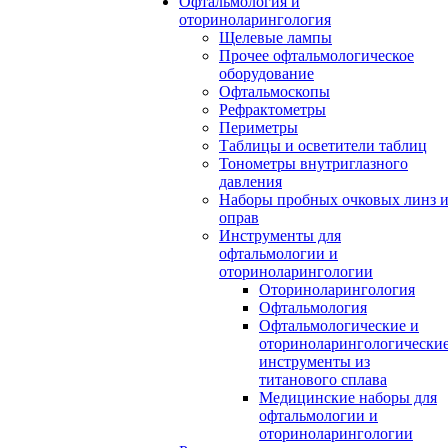
Офтальмология и
оториноларингология
Щелевые лампы
Прочее офтальмологическое
оборудование
Офтальмоскопы
Рефрактометры
Периметры
Таблицы и осветители таблиц
Тонометры внутриглазного
давления
Наборы пробных очковых линз 
оправ
Инструменты для
офтальмологии и
оториноларингологии
Оториноларингология
Офтальмология
Офтальмологические и
оториноларингологически
инструменты из
титанового сплава
Медицинские наборы для
офтальмологии и
оториноларингологии