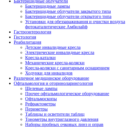
Бактерицидные облучатели
Бактерицидные лампы
Бактерицидные облучатели закрытого типа
Бактерицидные облучатели открытого типа
Установки для обеззараживания и очистки воздуха
фотокаталитические Амбилайф
Гастроэнтерология
Гистология
Реабилитация
Детские инвалидные кресла
Электрические инвалидные кресла
Кресла-каталки
Механические кресла-коляски
Кресла-коляски с санитарным оснащением
Ходунки для инвалидов
Различное медицинское оборудование
Офтальмология и оториноларингология
Щелевые лампы
Прочее офтальмологическое оборудование
Офтальмоскопы
Рефрактометры
Периметры
Таблицы и осветители таблиц
Тонометры внутриглазного давления
Наборы пробных очковых линз и оправ