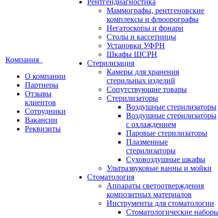
Рентгендиагностика
Маммографы, рентгеновские
комплексы и флюорографы
Негатоскопы и фонари
Столы и кассетницы
Установки УФРН
Шкафы ШСРН
Компания
Стерилизация
Камеры для хранения
О компании
стерильных изделий
Партнеры
Сопутствующие товары
Отзывы
Стерилизаторы
клиентов
Воздушные стерилизаторы
Сотрудники
Воздушные стерилизаторы
Вакансии
с охлаждением
Реквизиты
Паровые стерилизаторы
Плазменные
стерилизаторы
Суховоздушные шкафы
Ультразвуковые ванны и мойки
Стоматология
Аппараты светоотверждения
композитных материалов
Инструменты для стоматологии
Стоматологические набор