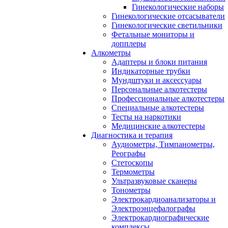
Гинекологические наборы
Гинекологические отсасыватели
Гинекологические светильники
Фетальные мониторы и
допплеры
Алкометры
Адаптеры и блоки питания
Индикаторные трубки
Мундштуки и аксессуары
Персональные алкотестеры
Профессиональные алкотестеры
Специальные алкотестеры
Тесты на наркотики
Медицинские алкотестеры
Диагностика и терапия
Аудиометры, Тимпанометры,
Реографы
Стетоскопы
Термометры
Ультразвуковые сканеры
Тонометры
Электрокардиоанализаторы и
Электроэнцефалографы
Электрокардиографические
комплексы