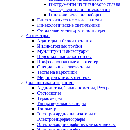
Инструменты из титанового сплава
для акушерства и гинекологии
Гинекологические наборы
Гинекологические отсасыватели
Гинекологические светильники
Фетальные мониторы и допплеры
Алкометры
Адаптеры и блоки питания
Индикаторные трубки
Мундштуки и аксессуары
Персональные алкотестеры
Профессиональные алкотестеры
Специальные алкотестеры
Тесты на наркотики
Медицинские алкотестеры
Диагностика и терапия
Аудиометры, Тимпанометры, Реографы
Стетоскопы
Термометры
Ультразвуковые сканеры
Тонометры
Электрокардиоанализаторы и
Электроэнцефалографы
Электрокардиографические комплексы
Электрокардиографы