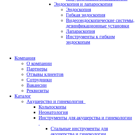
Эндоскопия и лапароскопия
Эндоскопия
Гибкая эндоскопия
Видеоэндоскопические системы,
дезинфикационные установки
Лапараскопия
Инструменты к гибким
эндоскопам
Компания
О компании
Партнеры
Отзывы клиентов
Сотрудники
Вакансии
Реквизиты
Каталог
Акушерство и гинекология
Кольпоскопы
Неонатология
Инструменты для акушерства и гинекологии
Стальные инструменты для
акушерства и гинекологии