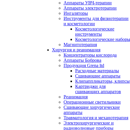
Аппараты УВЧ-терапии
Аппараты электротерапии
Ингаляторы
Инструменты для физиотерапии
и косметологии
Косметологические
инструменты
Косметологические набор
Магнитотерапия
Хирургия и реанимация
Концентраторы кислорода
Аппараты Боброва
Продукция Grena ltd
Расходные материалы
Сшивающие аппараты
Клипаппликаторы, клипсы
Картриджи для
сшивающих аппаратов
Реанимация
Операционные светильники
Сшивающие хирургические
аппараты
Травматология и механотерапия
Электрохирургические и
радиоволновые приборы