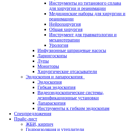
Инструменты из титанового сплава
для хирургии и реанимации
Медицинские наборы для хирургии и
реанимации
Нейрохирургия
Общая хирургия
Инструмент для травматологии и
механотерапии
Урология
Инфузионные шприцевые насосы
Ларингоскопы
Лупы
Мониторы
Хирургические отсасыватели
Эндоскопия и лапароскопия
Эндоскопия
Гибкая эндоскопия
Видеоэндоскопические системы,
дезинфикационные установки
Лапараскопия
Инструменты к гибким эндоскопам
Спецпредложения
Прайс-лист
ЖБИ, кирпич
Гидроизоляция и утеплители