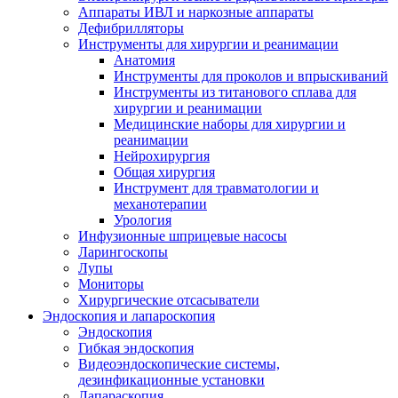
Аппараты ИВЛ и наркозные аппараты
Дефибрилляторы
Инструменты для хирургии и реанимации
Анатомия
Инструменты для проколов и впрыскиваний
Инструменты из титанового сплава для
хирургии и реанимации
Медицинские наборы для хирургии и
реанимации
Нейрохирургия
Общая хирургия
Инструмент для травматологии и
механотерапии
Урология
Инфузионные шприцевые насосы
Ларингоскопы
Лупы
Мониторы
Хирургические отсасыватели
Эндоскопия и лапароскопия
Эндоскопия
Гибкая эндоскопия
Видеоэндоскопические системы,
дезинфикационные установки
Лапараскопия