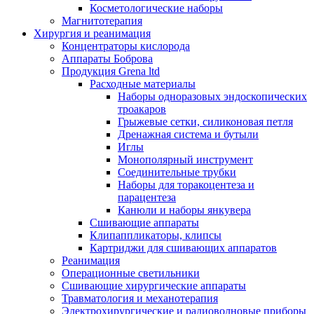
Косметологические наборы
Магнитотерапия
Хирургия и реанимация
Концентраторы кислорода
Аппараты Боброва
Продукция Grena ltd
Расходные материалы
Наборы одноразовых эндоскопических
троакаров
Грыжевые сетки, силиконовая петля
Дренажная система и бутыли
Иглы
Монополярный инструмент
Соединительные трубки
Наборы для торакоцентеза и
парацентеза
Канюли и наборы янкувера
Сшивающие аппараты
Клипаппликаторы, клипсы
Картриджи для сшивающих аппаратов
Реанимация
Операционные светильники
Сшивающие хирургические аппараты
Травматология и механотерапия
Электрохирургические и радиоволновые приборы