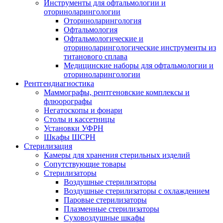
Инструменты для офтальмологии и
оториноларингологии
Оториноларингология
Офтальмология
Офтальмологические и
оториноларингологические инструменты из
титанового сплава
Медицинские наборы для офтальмологии и
оториноларингологии
Рентгендиагностика
Маммографы, рентгеновские комплексы и
флюорографы
Негатоскопы и фонари
Столы и кассетницы
Установки УФРН
Шкафы ШСРН
Стерилизация
Камеры для хранения стерильных изделий
Сопутствующие товары
Стерилизаторы
Воздушные стерилизаторы
Воздушные стерилизаторы с охлаждением
Паровые стерилизаторы
Плазменные стерилизаторы
Суховоздушные шкафы