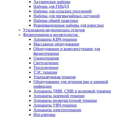
Акушерские наборы
Наборы для ГИБДД
Наборы для сельских поселений
Наборы для чрезвычайных ситуаций
Наборы общей практики
Реанимационные наборы для взрослых
Утилизация медицинских отходов
Физиотерапия и косметология
Аппараты KВЧ-терапии
Массажное оборудование
Оборудование и комплектующие для
физиотерапии
Озонотерапия
Светолечение
Теплолечение
ТЭС терапия
Ультразвуковая терапия
Оборудование для лечения ран и раневой
инфекции
Аппараты ДМВ, СМВ и волновой терапии
Аппараты лазерной терапии
Аппараты низкочастотной терапии
Аппараты УВЧ-терапии
Аппараты электротерапии
Ингаляторы