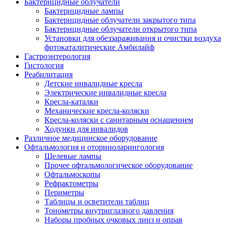
Бактерицидные облучатели
Бактерицидные лампы
Бактерицидные облучатели закрытого типа
Бактерицидные облучатели открытого типа
Установки для обеззараживания и очистки воздуха
фотокаталитические Амбилайф
Гастроэнтерология
Гистология
Реабилитация
Детские инвалидные кресла
Электрические инвалидные кресла
Кресла-каталки
Механические кресла-коляски
Кресла-коляски с санитарным оснащением
Ходунки для инвалидов
Различное медицинское оборудование
Офтальмология и оториноларингология
Щелевые лампы
Прочее офтальмологическое оборудование
Офтальмоскопы
Рефрактометры
Периметры
Таблицы и осветители таблиц
Тонометры внутриглазного давления
Наборы пробных очковых линз и оправ