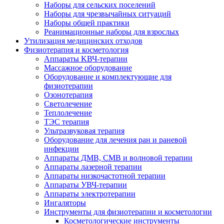
Наборы для сельских поселений
Наборы для чрезвычайных ситуаций
Наборы общей практики
Реанимационные наборы для взрослых
Утилизация медицинских отходов
Физиотерапия и косметология
Аппараты KВЧ-терапии
Массажное оборудование
Оборудование и комплектующие для
физиотерапии
Озонотерапия
Светолечение
Теплолечение
ТЭС терапия
Ультразвуковая терапия
Оборудование для лечения ран и раневой
инфекции
Аппараты ДМВ, СМВ и волновой терапии
Аппараты лазерной терапии
Аппараты низкочастотной терапии
Аппараты УВЧ-терапии
Аппараты электротерапии
Ингаляторы
Инструменты для физиотерапии и косметологии
Косметологические инструменты