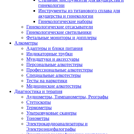
гинекологии
Инструменты из титанового сплава для
акушерства и гинекологии
Гинекологические наборы
Гинекологические отсасыватели
Гинекологические светильники
Фетальные мониторы и допплеры
Алкометры
Адаптеры и блоки питания
Индикаторные трубки
Мундштуки и аксессуары
Персональные алкотестеры
Профессиональные алкотестеры
Специальные алкотестеры
Тесты на наркотики
Медицинские алкотестеры
Диагностика и терапия
Аудиометры, Тимпанометры, Реографы
Стетоскопы
Термометры
Ультразвуковые сканеры
Тонометры
Электрокардиоанализаторы и
Электроэнцефалографы