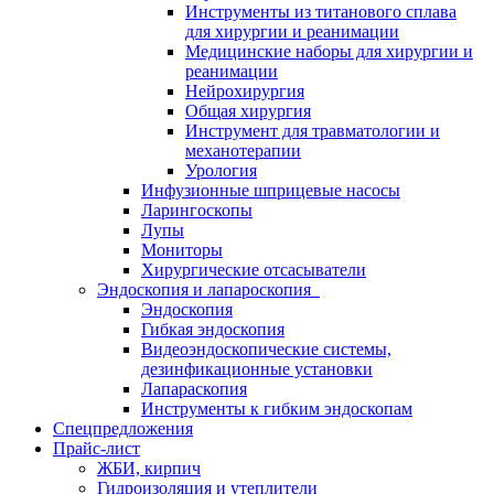
Инструменты из титанового сплава
для хирургии и реанимации
Медицинские наборы для хирургии и
реанимации
Нейрохирургия
Общая хирургия
Инструмент для травматологии и
механотерапии
Урология
Инфузионные шприцевые насосы
Ларингоскопы
Лупы
Мониторы
Хирургические отсасыватели
Эндоскопия и лапароскопия
Эндоскопия
Гибкая эндоскопия
Видеоэндоскопические системы,
дезинфикационные установки
Лапараскопия
Инструменты к гибким эндоскопам
Спецпредложения
Прайс-лист
ЖБИ, кирпич
Гидроизоляция и утеплители