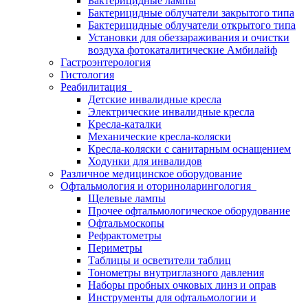
Бактерицидные лампы
Бактерицидные облучатели закрытого типа
Бактерицидные облучатели открытого типа
Установки для обеззараживания и очистки
воздуха фотокаталитические Амбилайф
Гастроэнтерология
Гистология
Реабилитация
Детские инвалидные кресла
Электрические инвалидные кресла
Кресла-каталки
Механические кресла-коляски
Кресла-коляски с санитарным оснащением
Ходунки для инвалидов
Различное медицинское оборудование
Офтальмология и оториноларингология
Щелевые лампы
Прочее офтальмологическое оборудование
Офтальмоскопы
Рефрактометры
Периметры
Таблицы и осветители таблиц
Тонометры внутриглазного давления
Наборы пробных очковых линз и оправ
Инструменты для офтальмологии и