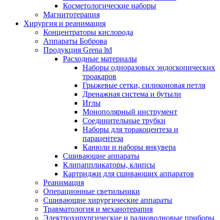
Косметологические наборы
Магнитотерапия
Хирургия и реанимация
Концентраторы кислорода
Аппараты Боброва
Продукция Grena ltd
Расходные материалы
Наборы одноразовых эндоскопических
троакаров
Грыжевые сетки, силиконовая петля
Дренажная система и бутыли
Иглы
Монополярный инструмент
Соединительные трубки
Наборы для торакоцентеза и
парацентеза
Канюли и наборы янкувера
Сшивающие аппараты
Клипаппликаторы, клипсы
Картриджи для сшивающих аппаратов
Реанимация
Операционные светильники
Сшивающие хирургические аппараты
Травматология и механотерапия
Электрохирургические и радиоволновые приборы