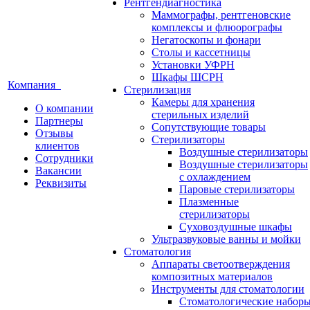
Рентгендиагностика
Маммографы, рентгеновские
комплексы и флюорографы
Негатоскопы и фонари
Столы и кассетницы
Установки УФРН
Шкафы ШСРН
Компания
Стерилизация
Камеры для хранения
О компании
стерильных изделий
Партнеры
Сопутствующие товары
Отзывы
Стерилизаторы
клиентов
Воздушные стерилизаторы
Сотрудники
Воздушные стерилизаторы
Вакансии
с охлаждением
Реквизиты
Паровые стерилизаторы
Плазменные
стерилизаторы
Суховоздушные шкафы
Ультразвуковые ванны и мойки
Стоматология
Аппараты светоотверждения
композитных материалов
Инструменты для стоматологии
Стоматологические набор