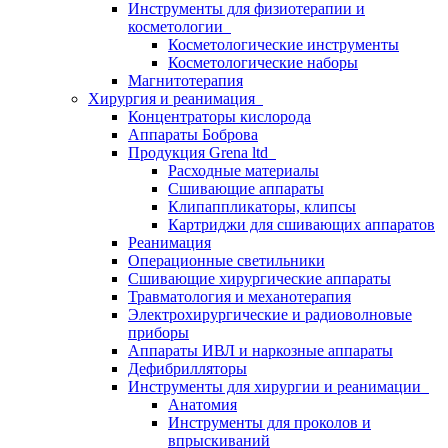
Инструменты для физиотерапии и
косметологии
Косметологические инструменты
Косметологические наборы
Магнитотерапия
Хирургия и реанимация
Концентраторы кислорода
Аппараты Боброва
Продукция Grena ltd
Расходные материалы
Сшивающие аппараты
Клипаппликаторы, клипсы
Картриджи для сшивающих аппаратов
Реанимация
Операционные светильники
Сшивающие хирургические аппараты
Травматология и механотерапия
Электрохирургические и радиоволновые
приборы
Аппараты ИВЛ и наркозные аппараты
Дефибрилляторы
Инструменты для хирургии и реанимации
Анатомия
Инструменты для проколов и
впрыскиваний