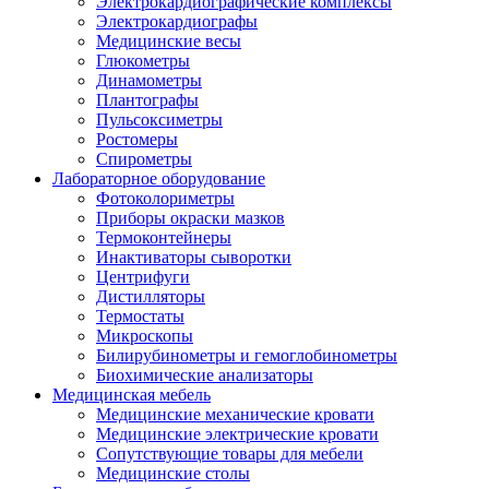
Электрокардиографические комплексы
Электрокардиографы
Медицинские весы
Глюкометры
Динамометры
Плантографы
Пульсоксиметры
Ростомеры
Спирометры
Лабораторное оборудование
Фотоколориметры
Приборы окраски мазков
Термоконтейнеры
Инактиваторы сыворотки
Центрифуги
Дистилляторы
Термостаты
Микроскопы
Билирубинометры и гемоглобинометры
Биохимические анализаторы
Медицинская мебель
Медицинские механические кровати
Медицинские электрические кровати
Сопутствующие товары для мебели
Медицинские столы