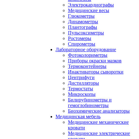
Электрокардиографы
Медицинские весы
Глюкометры
Динамометры
Плантографы
Пульсоксиметры
Ростомеры
Спирометры
Лабораторное оборудование
Фотоколориметры
Приборы окраски мазков
Термоконтейнеры
Инактиваторы сыворотки
Центрифуги
Дистилляторы
Термостаты
Микроскопы
Билирубинометры и
гемоглобинометры
Биохимические анализаторы
Медицинская мебель
Медицинские механические
кровати
Медицинские электрические
кровати