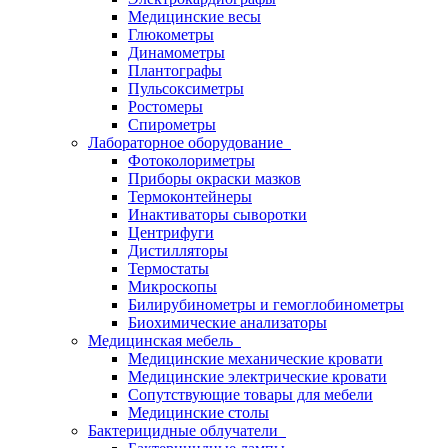
Медицинские весы
Глюкометры
Динамометры
Плантографы
Пульсоксиметры
Ростомеры
Спирометры
Лабораторное оборудование
Фотоколориметры
Приборы окраски мазков
Термоконтейнеры
Инактиваторы сыворотки
Центрифуги
Дистилляторы
Термостаты
Микроскопы
Билирубинометры и гемоглобинометры
Биохимические анализаторы
Медицинская мебель
Медицинские механические кровати
Медицинские электрические кровати
Сопутствующие товары для мебели
Медицинские столы
Бактерицидные облучатели