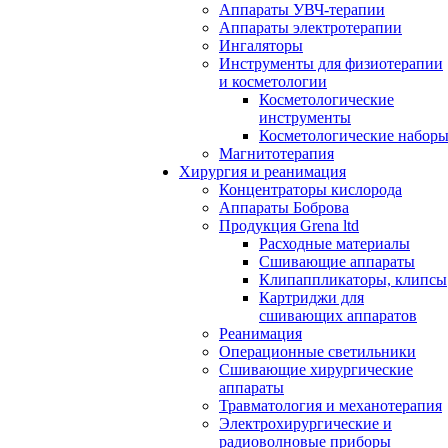
Аппараты УВЧ-терапии
Аппараты электротерапии
Ингаляторы
Инструменты для физиотерапии
и косметологии
Косметологические
инструменты
Косметологические набор
Магнитотерапия
Хирургия и реанимация
Концентраторы кислорода
Аппараты Боброва
Продукция Grena ltd
Расходные материалы
Сшивающие аппараты
Клипаппликаторы, клипсы
Картриджи для
сшивающих аппаратов
Реанимация
Операционные светильники
Сшивающие хирургические
аппараты
Травматология и механотерапия
Электрохирургические и
радиоволновые приборы