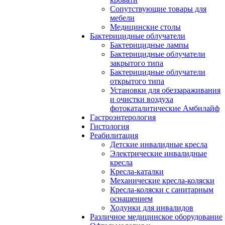
Сопутствующие товары для
мебели
Медицинские столы
Бактерицидные облучатели
Бактерицидные лампы
Бактерицидные облучатели
закрытого типа
Бактерицидные облучатели
открытого типа
Установки для обеззараживания
и очистки воздуха
фотокаталитические Амбилайф
Гастроэнтерология
Гистология
Реабилитация
Детские инвалидные кресла
Электрические инвалидные
кресла
Кресла-каталки
Механические кресла-коляски
Кресла-коляски с санитарным
оснащением
Ходунки для инвалидов
Различное медицинское оборудование