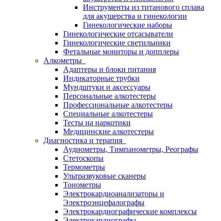
Инструменты из титанового сплава
для акушерства и гинекологии
Гинекологические наборы
Гинекологические отсасыватели
Гинекологические светильники
Фетальные мониторы и допплеры
Алкометры
Адаптеры и блоки питания
Индикаторные трубки
Мундштуки и аксессуары
Персональные алкотестеры
Профессиональные алкотестеры
Специальные алкотестеры
Тесты на наркотики
Медицинские алкотестеры
Диагностика и терапия
Аудиометры, Тимпанометры, Реографы
Стетоскопы
Термометры
Ультразвуковые сканеры
Тонометры
Электрокардиоанализаторы и
Электроэнцефалографы
Электрокардиографические комплексы
Электрокардиографы