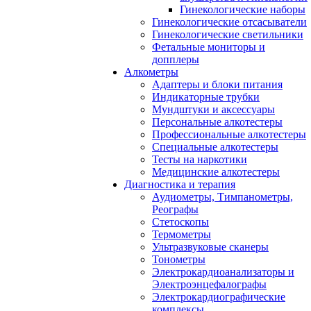
Гинекологические наборы
Гинекологические отсасыватели
Гинекологические светильники
Фетальные мониторы и
допплеры
Алкометры
Адаптеры и блоки питания
Индикаторные трубки
Мундштуки и аксессуары
Персональные алкотестеры
Профессиональные алкотестеры
Специальные алкотестеры
Тесты на наркотики
Медицинские алкотестеры
Диагностика и терапия
Аудиометры, Тимпанометры,
Реографы
Стетоскопы
Термометры
Ультразвуковые сканеры
Тонометры
Электрокардиоанализаторы и
Электроэнцефалографы
Электрокардиографические
комплексы