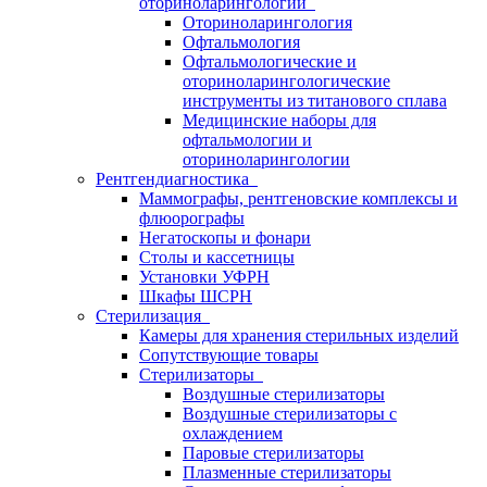
оториноларингологии
Оториноларингология
Офтальмология
Офтальмологические и
оториноларингологические
инструменты из титанового сплава
Медицинские наборы для
офтальмологии и
оториноларингологии
Рентгендиагностика
Маммографы, рентгеновские комплексы и
флюорографы
Негатоскопы и фонари
Столы и кассетницы
Установки УФРН
Шкафы ШСРН
Стерилизация
Камеры для хранения стерильных изделий
Сопутствующие товары
Стерилизаторы
Воздушные стерилизаторы
Воздушные стерилизаторы с
охлаждением
Паровые стерилизаторы
Плазменные стерилизаторы