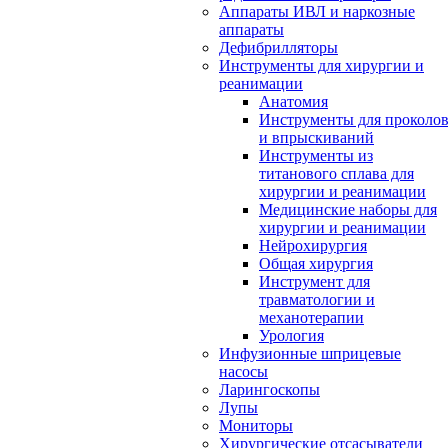
Аппараты ИВЛ и наркозные
аппараты
Дефибрилляторы
Инструменты для хирургии и
реанимации
Анатомия
Инструменты для проколо
и впрыскиваний
Инструменты из
титанового сплава для
хирургии и реанимации
Медицинские наборы для
хирургии и реанимации
Нейрохирургия
Общая хирургия
Инструмент для
травматологии и
механотерапии
Урология
Инфузионные шприцевые
насосы
Ларингоскопы
Лупы
Мониторы
Хирургические отсасыватели