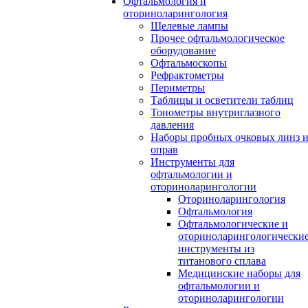
Офтальмология и
оториноларингология
Щелевые лампы
Прочее офтальмологическое
оборудование
Офтальмоскопы
Рефрактометры
Периметры
Таблицы и осветители таблиц
Тонометры внутриглазного
давления
Наборы пробных очковых линз 
оправ
Инструменты для
офтальмологии и
оториноларингологии
Оториноларингология
Офтальмология
Офтальмологические и
оториноларингологически
инструменты из
титанового сплава
Медицинские наборы для
офтальмологии и
оториноларингологии