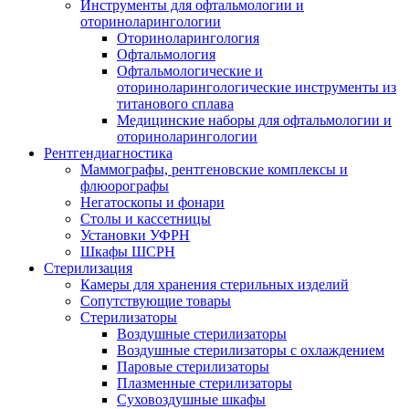
Инструменты для офтальмологии и
оториноларингологии
Оториноларингология
Офтальмология
Офтальмологические и
оториноларингологические инструменты из
титанового сплава
Медицинские наборы для офтальмологии и
оториноларингологии
Рентгендиагностика
Маммографы, рентгеновские комплексы и
флюорографы
Негатоскопы и фонари
Столы и кассетницы
Установки УФРН
Шкафы ШСРН
Стерилизация
Камеры для хранения стерильных изделий
Сопутствующие товары
Стерилизаторы
Воздушные стерилизаторы
Воздушные стерилизаторы с охлаждением
Паровые стерилизаторы
Плазменные стерилизаторы
Суховоздушные шкафы