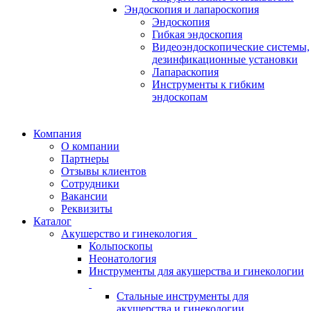
Эндоскопия и лапароскопия
Эндоскопия
Гибкая эндоскопия
Видеоэндоскопические системы,
дезинфикационные установки
Лапараскопия
Инструменты к гибким
эндоскопам
Компания
О компании
Партнеры
Отзывы клиентов
Сотрудники
Вакансии
Реквизиты
Каталог
Акушерство и гинекология
Кольпоскопы
Неонатология
Инструменты для акушерства и гинекологии
Стальные инструменты для
акушерства и гинекологии