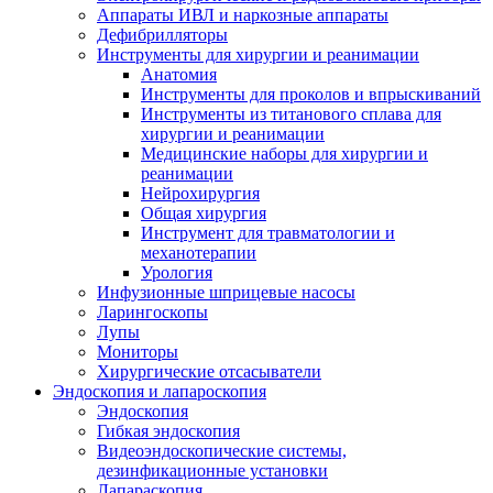
Аппараты ИВЛ и наркозные аппараты
Дефибрилляторы
Инструменты для хирургии и реанимации
Анатомия
Инструменты для проколов и впрыскиваний
Инструменты из титанового сплава для
хирургии и реанимации
Медицинские наборы для хирургии и
реанимации
Нейрохирургия
Общая хирургия
Инструмент для травматологии и
механотерапии
Урология
Инфузионные шприцевые насосы
Ларингоскопы
Лупы
Мониторы
Хирургические отсасыватели
Эндоскопия и лапароскопия
Эндоскопия
Гибкая эндоскопия
Видеоэндоскопические системы,
дезинфикационные установки
Лапараскопия