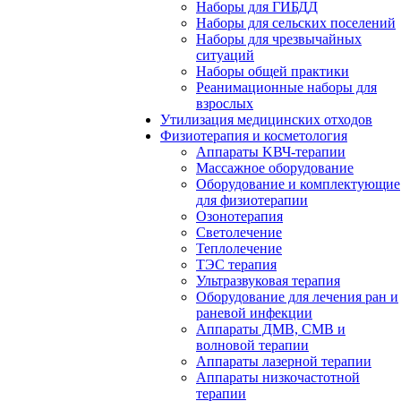
Наборы для ГИБДД
Наборы для сельских поселений
Наборы для чрезвычайных
ситуаций
Наборы общей практики
Реанимационные наборы для
взрослых
Утилизация медицинских отходов
Физиотерапия и косметология
Аппараты KВЧ-терапии
Массажное оборудование
Оборудование и комплектующие
для физиотерапии
Озонотерапия
Светолечение
Теплолечение
ТЭС терапия
Ультразвуковая терапия
Оборудование для лечения ран и
раневой инфекции
Аппараты ДМВ, СМВ и
волновой терапии
Аппараты лазерной терапии
Аппараты низкочастотной
терапии