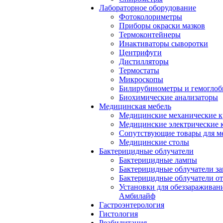
Лабораторное оборудование
Фотоколориметры
Приборы окраски мазков
Термоконтейнеры
Инактиваторы сыворотки
Центрифуги
Дистилляторы
Термостаты
Микроскопы
Билирубинометры и гемогло
Биохимические анализаторы
Медицинская мебель
Медицинские механические к
Медицинские электрические 
Сопутствующие товары для м
Медицинские столы
Бактерицидные облучатели
Бактерицидные лампы
Бактерицидные облучатели за
Бактерицидные облучатели о
Установки для обеззараживан
Амбилайф
Гастроэнтерология
Гистология
Реабилитация