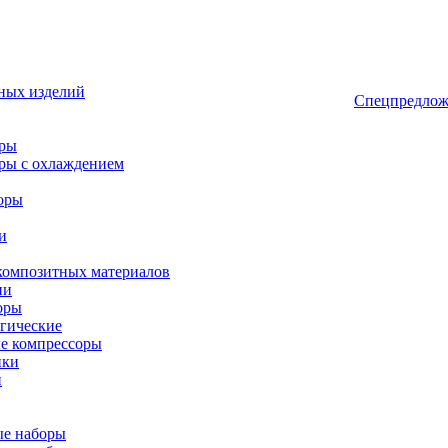
ных изделий
Спецпредлож
оры
ры с охлаждением
оры
и
композитных материалов
ии
оры
гические
е компрессоры
ики
и
ые наборы