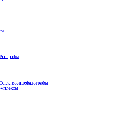
ры
 Реографы
 Электроэнцефалографы
омплексы