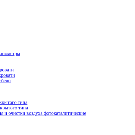
бинометры
ровати
кровати
ебели
крытого типа
ткрытого типа
ия и очистки воздуха фотокаталитические