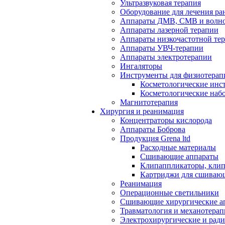
Ультразвуковая терапия
Оборудование для лечения ра
Аппараты ДМВ, СМВ и волно
Аппараты лазерной терапии
Аппараты низкочастотной те
Аппараты УВЧ-терапии
Аппараты электротерапии
Ингаляторы
Инструменты для физиотерап
Косметологические инс
Косметологические наб
Магнитотерапия
Хирургия и реанимация
Концентраторы кислорода
Аппараты Боброва
Продукция Grena ltd
Расходные материалы
Сшивающие аппараты
Клипаппликаторы, кли
Картриджи для сшиваю
Реанимация
Операционные светильники
Сшивающие хирургические а
Травматология и механотерап
Электрохирургические и рад