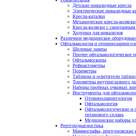
Детские инвалидные кресла
Электрические инвалидные к
Кресла-каталки
Механические кресла-коляски
Кресла-коляски с санитарны
Ходунки для инвалидов
Различное медицинское оборудован
Офтальмология и оториноларингол
Щелевые лампы
Прочее офтальмологическое о
Офтальмоскопы
Рефрактометры
Периметры
Таблицы и осветители таблиц
Тонометры внутриглазного д
Наборы пробных очковых лин
Инструменты для офтальмоло
Оториноларингология
Офтальмология
Офтальмологические и 
титанового сплава
Медицинские наборы дл
Рентгендиагностика
Маммографы, рентгеновские