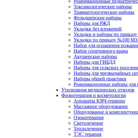
Реанимационные педиатричес
Токсикологические наборы
Травматологические наборы
Фельдшерские наборы
Наборы для РЖД
Укладки без вложений
Укладки и наборы по приказ
Укладки по приказу №100 МЗ
Набор для оснащения пожарн
Набор спортивного врача
Акушерские наборы
Наборы для ГИБДД
Наборы для сельских поселен
Наборы для чрезвычайных си
Наборы общей практики
Реанимационные наборы для 
Утилизация медицинских отходов
Физиотерапия и косметология
Аппараты KВЧ-терапии
Массажное оборудование
Оборудование и комплектующ
Озонотерапия
Светолечение
Теплолечение
ТЭС терапия