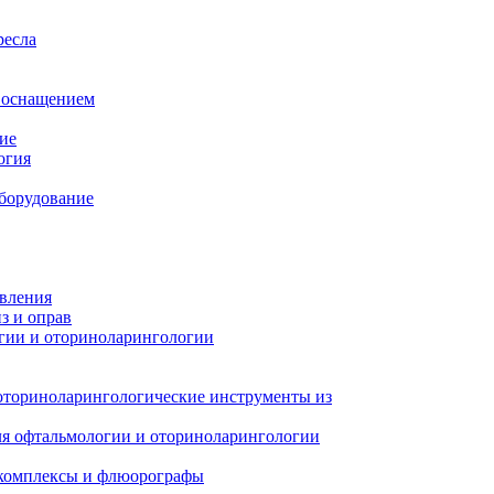
ресла
м оснащением
ие
огия
борудование
авления
з и оправ
гии и оториноларингологии
оториноларингологические инструменты из
я офтальмологии и оториноларингологии
 комплексы и флюорографы