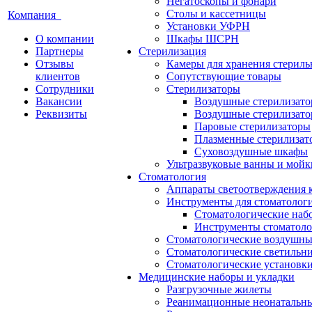
Негатоскопы и фонари
Столы и кассетницы
Компания
Установки УФРН
О компании
Шкафы ШСРН
Партнеры
Стерилизация
Отзывы
Камеры для хранения стериль
клиентов
Сопутствующие товары
Сотрудники
Стерилизаторы
Вакансии
Воздушные стерилизат
Реквизиты
Воздушные стерилизато
Паровые стерилизаторы
Плазменные стерилизат
Суховоздушные шкафы
Ультразвуковые ванны и мойк
Стоматология
Аппараты светоотверждения 
Инструменты для стоматолог
Стоматологические наб
Инструменты стоматоло
Стоматологические воздушны
Стоматологические светильн
Стоматологические установк
Медицинские наборы и укладки
Разгрузочные жилеты
Реанимационные неонатальн