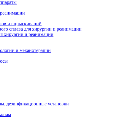
ппараты
 реанимации
лов и впрыскиваний
ого сплава для хирургии и реанимации
я хирургии и реанимации
тологии и механотерапии
сосы
мы, дезинфикационные установки
копам