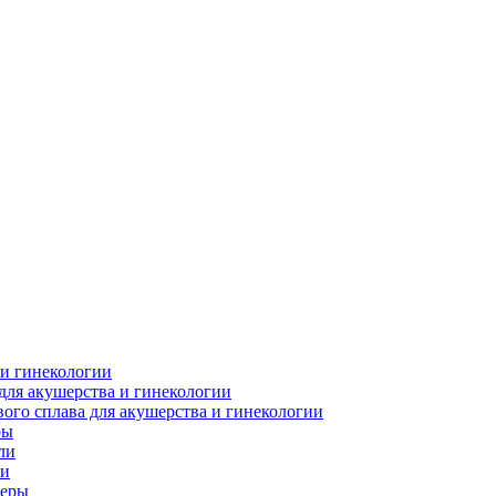
 и гинекологии
для акушерства и гинекологии
ого сплава для акушерства и гинекологии
ры
ли
ки
леры