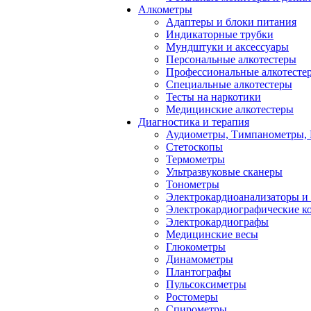
Алкометры
Адаптеры и блоки питания
Индикаторные трубки
Мундштуки и аксессуары
Персональные алкотестеры
Профессиональные алкотесте
Специальные алкотестеры
Тесты на наркотики
Медицинские алкотестеры
Диагностика и терапия
Аудиометры, Тимпанометры,
Стетоскопы
Термометры
Ультразвуковые сканеры
Тонометры
Электрокардиоанализаторы и
Электрокардиографические к
Электрокардиографы
Медицинские весы
Глюкометры
Динамометры
Плантографы
Пульсоксиметры
Ростомеры
Спирометры