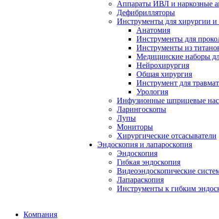
Аппараты ИВЛ и наркозные а
Дефибрилляторы
Инструменты для хирургии и
Анатомия
Инструменты для проко
Инструменты из титанов
Медицинские наборы дл
Нейрохирургия
Общая хирургия
Инструмент для травма
Урология
Инфузионные шприцевые на
Ларингоскопы
Лупы
Мониторы
Хирургические отсасыватели
Эндоскопия и лапароскопия
Эндоскопия
Гибкая эндоскопия
Видеоэндоскопические систе
Лапараскопия
Инструменты к гибким эндос
Компания