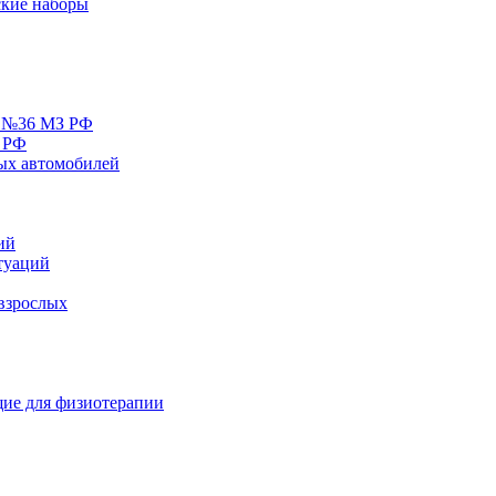
кие наборы
у №36 МЗ РФ
 РФ
ых автомобилей
ий
туаций
взрослых
ие для физиотерапии