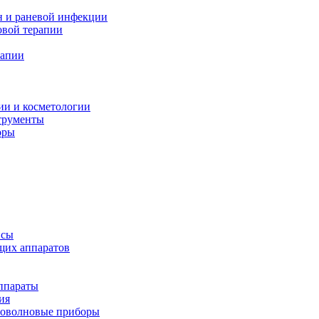
н и раневой инфекции
вой терапии
рапии
ии и косметологии
трументы
оры
псы
щих аппаратов
ппараты
ия
иоволновые приборы