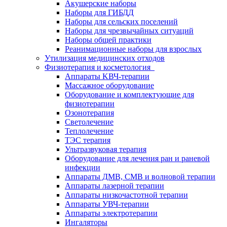
Акушерские наборы
Наборы для ГИБДД
Наборы для сельских поселений
Наборы для чрезвычайных ситуаций
Наборы общей практики
Реанимационные наборы для взрослых
Утилизация медицинских отходов
Физиотерапия и косметология
Аппараты KВЧ-терапии
Массажное оборудование
Оборудование и комплектующие для
физиотерапии
Озонотерапия
Светолечение
Теплолечение
ТЭС терапия
Ультразвуковая терапия
Оборудование для лечения ран и раневой
инфекции
Аппараты ДМВ, СМВ и волновой терапии
Аппараты лазерной терапии
Аппараты низкочастотной терапии
Аппараты УВЧ-терапии
Аппараты электротерапии
Ингаляторы