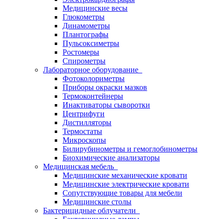
Медицинские весы
Глюкометры
Динамометры
Плантографы
Пульсоксиметры
Ростомеры
Спирометры
Лабораторное оборудование
Фотоколориметры
Приборы окраски мазков
Термоконтейнеры
Инактиваторы сыворотки
Центрифуги
Дистилляторы
Термостаты
Микроскопы
Билирубинометры и гемоглобинометры
Биохимические анализаторы
Медицинская мебель
Медицинские механические кровати
Медицинские электрические кровати
Сопутствующие товары для мебели
Медицинские столы
Бактерицидные облучатели