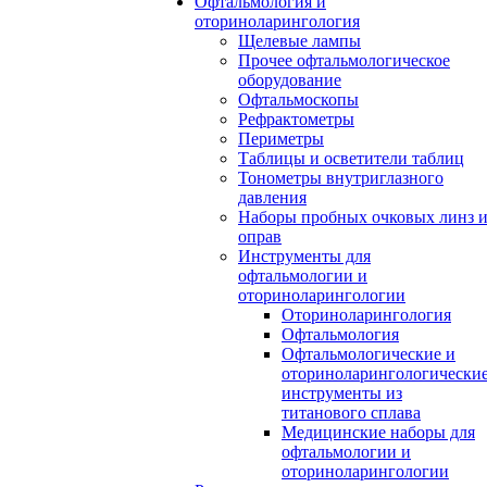
Офтальмология и
оториноларингология
Щелевые лампы
Прочее офтальмологическое
оборудование
Офтальмоскопы
Рефрактометры
Периметры
Таблицы и осветители таблиц
Тонометры внутриглазного
давления
Наборы пробных очковых линз 
оправ
Инструменты для
офтальмологии и
оториноларингологии
Оториноларингология
Офтальмология
Офтальмологические и
оториноларингологически
инструменты из
титанового сплава
Медицинские наборы для
офтальмологии и
оториноларингологии