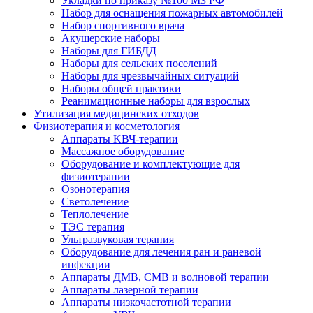
Укладки по приказу №100 МЗ РФ
Набор для оснащения пожарных автомобилей
Набор спортивного врача
Акушерские наборы
Наборы для ГИБДД
Наборы для сельских поселений
Наборы для чрезвычайных ситуаций
Наборы общей практики
Реанимационные наборы для взрослых
Утилизация медицинских отходов
Физиотерапия и косметология
Аппараты KВЧ-терапии
Массажное оборудование
Оборудование и комплектующие для
физиотерапии
Озонотерапия
Светолечение
Теплолечение
ТЭС терапия
Ультразвуковая терапия
Оборудование для лечения ран и раневой
инфекции
Аппараты ДМВ, СМВ и волновой терапии
Аппараты лазерной терапии
Аппараты низкочастотной терапии