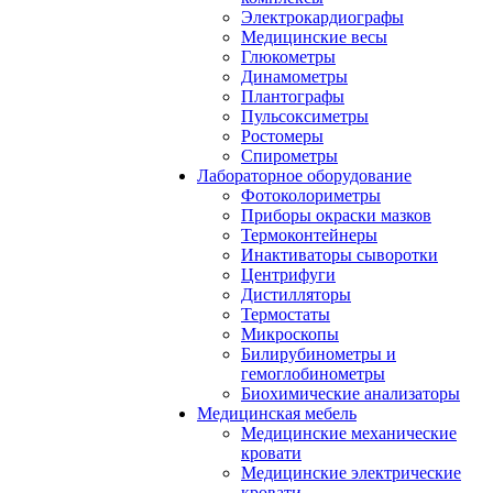
Электрокардиографы
Медицинские весы
Глюкометры
Динамометры
Плантографы
Пульсоксиметры
Ростомеры
Спирометры
Лабораторное оборудование
Фотоколориметры
Приборы окраски мазков
Термоконтейнеры
Инактиваторы сыворотки
Центрифуги
Дистилляторы
Термостаты
Микроскопы
Билирубинометры и
гемоглобинометры
Биохимические анализаторы
Медицинская мебель
Медицинские механические
кровати
Медицинские электрические
кровати