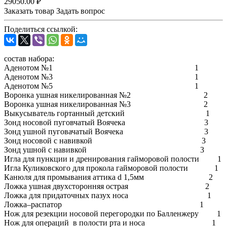
29050.00 ₽
Заказать товар
Задать вопрос
Поделиться ссылкой:
состав набора:
Аденотом №1 1
Аденотом №3 1
Аденотом №5 1
Воронка ушная никелированная №2 2
Воронка ушная никелированная №3 2
Выкусыватель гортанный детский 1
Зонд носовой пуговчатый Воячека 3
Зонд ушной пуговачатый Воячека 3
Зонд носовой с навивкой 3
Зонд ушной с навивкой 3
Игла для пункции и дренирования гайморовой полости 1
Игла Куликовского для прокола гайморовой полости 1
Канюля для промывания аттика d 1,5мм 2
Ложка ушная двухсторонняя острая 2
Ложка для придаточных пазух носа 1
Ложка–распатор 1
Нож для резекции носовой перегородки по Балленжеру 1
Нож для операций в полости рта и носа 1