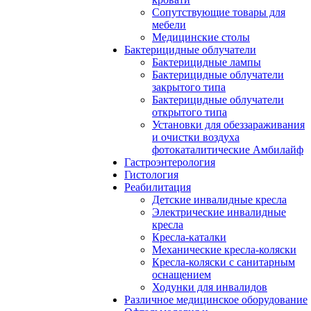
Сопутствующие товары для
мебели
Медицинские столы
Бактерицидные облучатели
Бактерицидные лампы
Бактерицидные облучатели
закрытого типа
Бактерицидные облучатели
открытого типа
Установки для обеззараживания
и очистки воздуха
фотокаталитические Амбилайф
Гастроэнтерология
Гистология
Реабилитация
Детские инвалидные кресла
Электрические инвалидные
кресла
Кресла-каталки
Механические кресла-коляски
Кресла-коляски с санитарным
оснащением
Ходунки для инвалидов
Различное медицинское оборудование