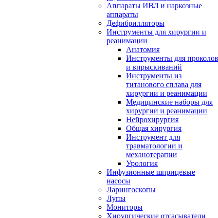
Аппараты ИВЛ и наркозные
аппараты
Дефибрилляторы
Инструменты для хирургии и
реанимации
Анатомия
Инструменты для проколо
и впрыскиваний
Инструменты из
титанового сплава для
хирургии и реанимации
Медицинские наборы для
хирургии и реанимации
Нейрохирургия
Общая хирургия
Инструмент для
травматологии и
механотерапии
Урология
Инфузионные шприцевые
насосы
Ларингоскопы
Лупы
Мониторы
Хирургические отсасыватели