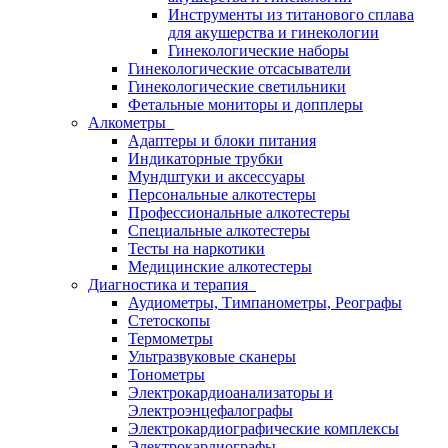
Инструменты из титанового сплава
для акушерства и гинекологии
Гинекологические наборы
Гинекологические отсасыватели
Гинекологические светильники
Фетальные мониторы и допплеры
Алкометры
Адаптеры и блоки питания
Индикаторные трубки
Мундштуки и аксессуары
Персональные алкотестеры
Профессиональные алкотестеры
Специальные алкотестеры
Тесты на наркотики
Медицинские алкотестеры
Диагностика и терапия
Аудиометры, Тимпанометры, Реографы
Стетоскопы
Термометры
Ультразвуковые сканеры
Тонометры
Электрокардиоанализаторы и
Электроэнцефалографы
Электрокардиографические комплексы
Электрокардиографы