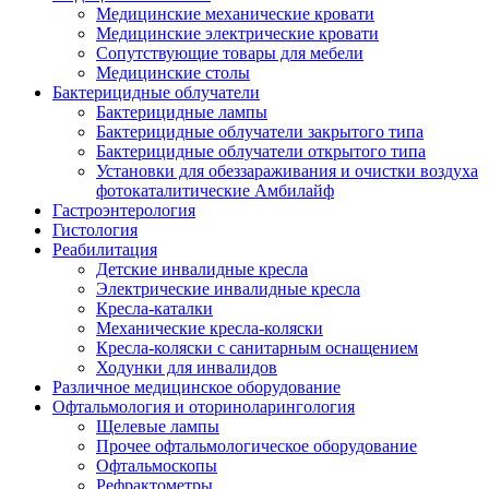
Медицинские механические кровати
Медицинские электрические кровати
Сопутствующие товары для мебели
Медицинские столы
Бактерицидные облучатели
Бактерицидные лампы
Бактерицидные облучатели закрытого типа
Бактерицидные облучатели открытого типа
Установки для обеззараживания и очистки воздуха
фотокаталитические Амбилайф
Гастроэнтерология
Гистология
Реабилитация
Детские инвалидные кресла
Электрические инвалидные кресла
Кресла-каталки
Механические кресла-коляски
Кресла-коляски с санитарным оснащением
Ходунки для инвалидов
Различное медицинское оборудование
Офтальмология и оториноларингология
Щелевые лампы
Прочее офтальмологическое оборудование
Офтальмоскопы
Рефрактометры