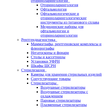
оториноларингологии
Оториноларингология
Офтальмология
Офтальмологические и
оториноларингологические
инструменты из титанового сплава
Медицинские наборы для
офтальмологии и
оториноларингологии
Рентгендиагностика
Маммографы, рентгеновские комплексы и
флюорографы
Негатоскопы и фонари
Столы и кассетницы
Установки УФРН
Шкафы ШСРН
Стерилизация
Камеры для хранения стерильных изделий
Сопутствующие товары
Стерилизаторы
Воздушные стерилизаторы
Воздушные стерилизаторы с
охлаждением
Паровые стерилизаторы
Плазменные стерилизаторы