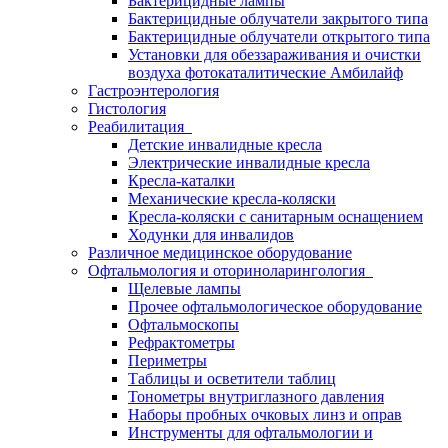
Бактерицидные лампы
Бактерицидные облучатели закрытого типа
Бактерицидные облучатели открытого типа
Установки для обеззараживания и очистки
воздуха фотокаталитические Амбилайф
Гастроэнтерология
Гистология
Реабилитация
Детские инвалидные кресла
Электрические инвалидные кресла
Кресла-каталки
Механические кресла-коляски
Кресла-коляски с санитарным оснащением
Ходунки для инвалидов
Различное медицинское оборудование
Офтальмология и оториноларингология
Щелевые лампы
Прочее офтальмологическое оборудование
Офтальмоскопы
Рефрактометры
Периметры
Таблицы и осветители таблиц
Тонометры внутриглазного давления
Наборы пробных очковых линз и оправ
Инструменты для офтальмологии и