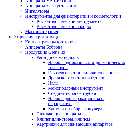
Аппараты УВЧ-терапии
Аппараты электротерапии
Ингаляторы
Инструменты для физиотерапии и косметологии
Косметологические инструменты
Косметологические наборы
Магнитотерапия
Хирургия и реанимация
Концентраторы кислорода
Аппараты Боброва
Продукция Grena ltd
Расходные материалы
Наборы одноразовых эндоскопических
троакаров
Грыжевые сетки, силиконовая петля
Дренажная система и бутыли
Иглы
Монополярный инструмент
Соединительные трубки
Наборы для торакоцентеза и
парацентеза
Канюли и наборы янкувера
Сшивающие аппараты
Клипаппликаторы, клипсы
Картриджи для сшивающих аппаратов