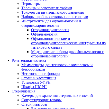
Периметры
Таблицы и осветители таблиц
Тонометры внутриглазного давления
Наборы пробных очковых линз и оправ
Инструменты для офтальмологии и
оториноларингологии
Оториноларингология
Офтальмология
Офтальмологические и
оториноларингологические инструменты из
титанового сплава
Медицинские наборы для офтальмологии и
оториноларингологии
Рентгендиагностика
Маммографы, рентгеновские комплексы и
флюорографы
Негатоскопы и фонари
Столы и кассетницы
Установки УФРН
Шкафы ШСРН
Стерилизация
Камеры для хранения стерильных изделий
Сопутствующие товары
Стерилизаторы
Воздушные стерилизаторы