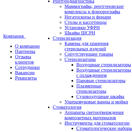
Рентгендиагностика
Маммографы, рентгеновские
комплексы и флюорографы
Негатоскопы и фонари
Столы и кассетницы
Установки УФРН
Шкафы ШСРН
Компания
Стерилизация
Камеры для хранения
О компании
стерильных изделий
Партнеры
Сопутствующие товары
Отзывы
Стерилизаторы
клиентов
Воздушные стерилизаторы
Сотрудники
Воздушные стерилизаторы
Вакансии
с охлаждением
Реквизиты
Паровые стерилизаторы
Плазменные
стерилизаторы
Суховоздушные шкафы
Ультразвуковые ванны и мойки
Стоматология
Аппараты светоотверждения
композитных материалов
Инструменты для стоматологии
Стоматологические набор