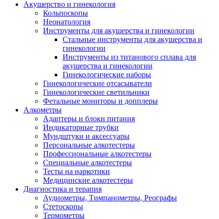
Акушерство и гинекология
Кольпоскопы
Неонатология
Инструменты для акушерства и гинекологии
Стальные инструменты для акушерства и
гинекологии
Инструменты из титанового сплава для
акушерства и гинекологии
Гинекологические наборы
Гинекологические отсасыватели
Гинекологические светильники
Фетальные мониторы и допплеры
Алкометры
Адаптеры и блоки питания
Индикаторные трубки
Мундштуки и аксессуары
Персональные алкотестеры
Профессиональные алкотестеры
Специальные алкотестеры
Тесты на наркотики
Медицинские алкотестеры
Диагностика и терапия
Аудиометры, Тимпанометры, Реографы
Стетоскопы
Термометры