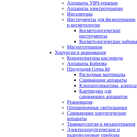
Аппараты УВЧ-терапии
Аппараты электротерапии
Ингаляторы
Инструменты для физиотерапии
и косметологии
Косметологические
инструменты
Косметологические набор
Магнитотерапия
Хирургия и реанимация
Концентраторы кислорода
Аппараты Боброва
Продукция Grena ltd
Расходные материалы
Сшивающие аппараты
Клипаппликаторы, клипсы
Картриджи для
сшивающих аппаратов
Реанимация
Операционные светильники
Сшивающие хирургические
аппараты
Травматология и механотерапия
Электрохирургические и
радиоволновые приборы