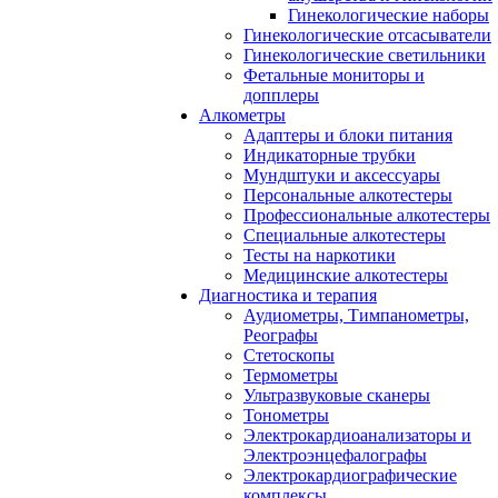
Гинекологические наборы
Гинекологические отсасыватели
Гинекологические светильники
Фетальные мониторы и
допплеры
Алкометры
Адаптеры и блоки питания
Индикаторные трубки
Мундштуки и аксессуары
Персональные алкотестеры
Профессиональные алкотестеры
Специальные алкотестеры
Тесты на наркотики
Медицинские алкотестеры
Диагностика и терапия
Аудиометры, Тимпанометры,
Реографы
Стетоскопы
Термометры
Ультразвуковые сканеры
Тонометры
Электрокардиоанализаторы и
Электроэнцефалографы
Электрокардиографические
комплексы