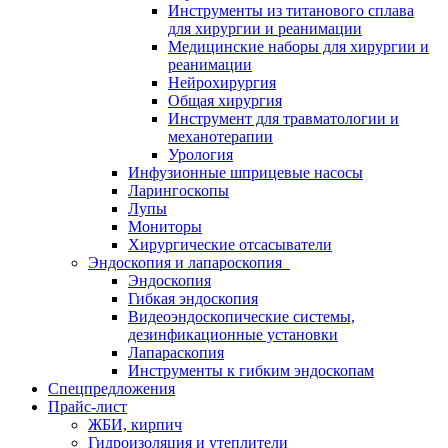
Инструменты из титанового сплава
для хирургии и реанимации
Медицинские наборы для хирургии и
реанимации
Нейрохирургия
Общая хирургия
Инструмент для травматологии и
механотерапии
Урология
Инфузионные шприцевые насосы
Ларингоскопы
Лупы
Мониторы
Хирургические отсасыватели
Эндоскопия и лапароскопия
Эндоскопия
Гибкая эндоскопия
Видеоэндоскопические системы,
дезинфикационные установки
Лапараскопия
Инструменты к гибким эндоскопам
Спецпредложения
Прайс-лист
ЖБИ, кирпич
Гидроизоляция и утеплители