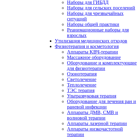
Наборы для ГИБДД
Наборы для сельских поселений
Наборы для чрезвычайных
ситуаций
Наборы общей практики
Реанимационные наборы для
взрослых
Утилизация медицинских отходов
Физиотерапия и косметология
Аппараты KВЧ-терапии
Массажное оборудование
Оборудование и комплектующие
для физиотерапии
Озонотерапия
Светолечение
Теплолечение
ТЭС терапия
Ультразвуковая терапия
Оборудование для лечения ран и
раневой инфекции
Аппараты ДМВ, СМВ и
волновой терапии
Аппараты лазерной терапии
Аппараты низкочастотной
терапии