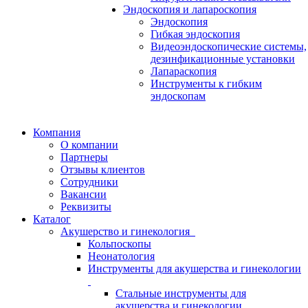
Эндоскопия и лапароскопия
Эндоскопия
Гибкая эндоскопия
Видеоэндоскопические системы,
дезинфикационные установки
Лапараскопия
Инструменты к гибким
эндоскопам
Компания
О компании
Партнеры
Отзывы клиентов
Сотрудники
Вакансии
Реквизиты
Каталог
Акушерство и гинекология
Кольпоскопы
Неонатология
Инструменты для акушерства и гинекологии
Стальные инструменты для
акушерства и гинекологии