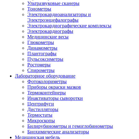
Ультразвуковые сканеры
Тонометры
Электрокардиоанализаторы и
Электроэнцефалографы
Электрокардиографические комплексы
Электрокардиографы
Медицинские весы
Глюкометры
Динамометры
Плантографы
Пульсоксиметры
Ростомеры
Спирометры
Лабораторное оборудование
Фотоколориметры
Приборы окраски мазков
Термоконтейнеры
Инактиваторы сыворотки
Центрифуги
Дистилляторы
Термостаты
Микроскопы
Билирубинометры и гемоглобинометры
Биохимические анализаторы
Медицинская мебель