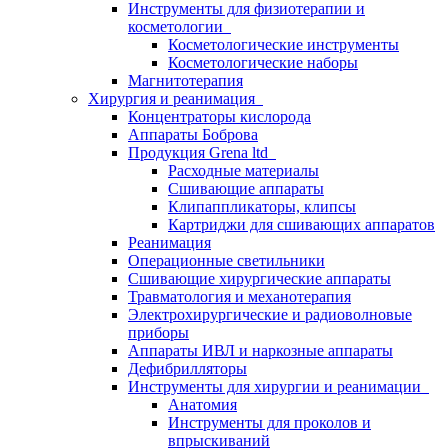
Инструменты для физиотерапии и
косметологии
Косметологические инструменты
Косметологические наборы
Магнитотерапия
Хирургия и реанимация
Концентраторы кислорода
Аппараты Боброва
Продукция Grena ltd
Расходные материалы
Сшивающие аппараты
Клипаппликаторы, клипсы
Картриджи для сшивающих аппаратов
Реанимация
Операционные светильники
Сшивающие хирургические аппараты
Травматология и механотерапия
Электрохирургические и радиоволновые
приборы
Аппараты ИВЛ и наркозные аппараты
Дефибрилляторы
Инструменты для хирургии и реанимации
Анатомия
Инструменты для проколов и
впрыскиваний