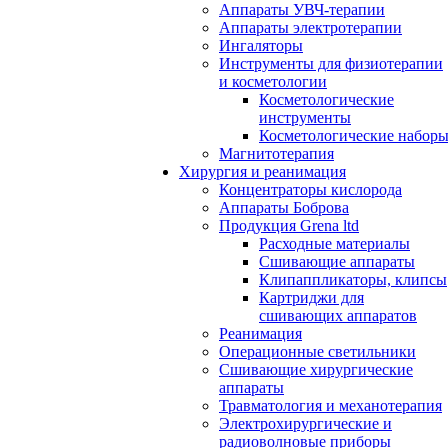
Аппараты УВЧ-терапии
Аппараты электротерапии
Ингаляторы
Инструменты для физиотерапии
и косметологии
Косметологические
инструменты
Косметологические набор
Магнитотерапия
Хирургия и реанимация
Концентраторы кислорода
Аппараты Боброва
Продукция Grena ltd
Расходные материалы
Сшивающие аппараты
Клипаппликаторы, клипсы
Картриджи для
сшивающих аппаратов
Реанимация
Операционные светильники
Сшивающие хирургические
аппараты
Травматология и механотерапия
Электрохирургические и
радиоволновые приборы