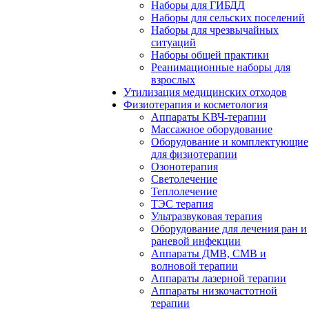
Наборы для ГИБДД
Наборы для сельских поселений
Наборы для чрезвычайных
ситуаций
Наборы общей практики
Реанимационные наборы для
взрослых
Утилизация медицинских отходов
Физиотерапия и косметология
Аппараты KВЧ-терапии
Массажное оборудование
Оборудование и комплектующие
для физиотерапии
Озонотерапия
Светолечение
Теплолечение
ТЭС терапия
Ультразвуковая терапия
Оборудование для лечения ран и
раневой инфекции
Аппараты ДМВ, СМВ и
волновой терапии
Аппараты лазерной терапии
Аппараты низкочастотной
терапии