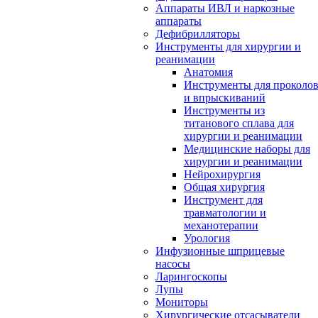
Аппараты ИВЛ и наркозные
аппараты
Дефибрилляторы
Инструменты для хирургии и
реанимации
Анатомия
Инструменты для проколо
и впрыскиваний
Инструменты из
титанового сплава для
хирургии и реанимации
Медицинские наборы для
хирургии и реанимации
Нейрохирургия
Общая хирургия
Инструмент для
травматологии и
механотерапии
Урология
Инфузионные шприцевые
насосы
Ларингоскопы
Лупы
Мониторы
Хирургические отсасыватели