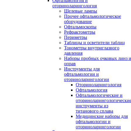
Офтальмология и
оториноларингология
Щелевые лампы
Прочее офтальмологическое
оборудование
Офтальмоскопы
Рефрактометры
Периметры
Таблицы и осветители таблиц
Тонометры внутриглазного
давления
Наборы пробных очковых линз 
оправ
Инструменты для
офтальмологии и
оториноларингологии
Оториноларингология
Офтальмология
Офтальмологические и
оториноларингологически
инструменты из
титанового сплава
Медицинские наборы для
офтальмологии и
оториноларингологии