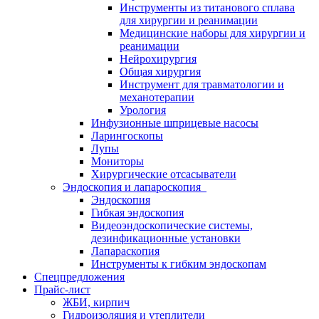
Инструменты из титанового сплава
для хирургии и реанимации
Медицинские наборы для хирургии и
реанимации
Нейрохирургия
Общая хирургия
Инструмент для травматологии и
механотерапии
Урология
Инфузионные шприцевые насосы
Ларингоскопы
Лупы
Мониторы
Хирургические отсасыватели
Эндоскопия и лапароскопия
Эндоскопия
Гибкая эндоскопия
Видеоэндоскопические системы,
дезинфикационные установки
Лапараскопия
Инструменты к гибким эндоскопам
Спецпредложения
Прайс-лист
ЖБИ, кирпич
Гидроизоляция и утеплители