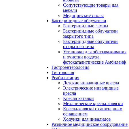
Сопутствующие товары для
мебели
Медицинские столы
Бактерицидные облучатели
Бактерицидные лампы
Бактерицидные облучатели
закрытого типа
Бактерицидные облучатели
открытого типа
Установки для обеззараживания
и очистки воздуха
фотокаталитические Амбилайф
Гастроэнтерология
Гистология
Реабилитация
Детские инвалидные кресла
Электрические инвалидные
кресла
Кресла-каталки
Механические кресла-коляски
Кресла-коляски с санитарным
оснащением
Ходунки для инвалидов
Различное медицинское оборудование