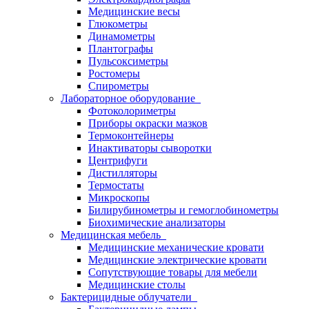
Медицинские весы
Глюкометры
Динамометры
Плантографы
Пульсоксиметры
Ростомеры
Спирометры
Лабораторное оборудование
Фотоколориметры
Приборы окраски мазков
Термоконтейнеры
Инактиваторы сыворотки
Центрифуги
Дистилляторы
Термостаты
Микроскопы
Билирубинометры и гемоглобинометры
Биохимические анализаторы
Медицинская мебель
Медицинские механические кровати
Медицинские электрические кровати
Сопутствующие товары для мебели
Медицинские столы
Бактерицидные облучатели