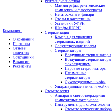
Рентгендиагностика
Маммографы, рентгеновские
комплексы и флюорографы
Негатоскопы и фонари
Столы и кассетницы
Установки УФРН
Шкафы ШСРН
Компания
Стерилизация
Камеры для хранения
О компании
стерильных изделий
Партнеры
Сопутствующие товары
Отзывы
Стерилизаторы
клиентов
Воздушные стерилизаторы
Сотрудники
Воздушные стерилизаторы
Вакансии
с охлаждением
Реквизиты
Паровые стерилизаторы
Плазменные
стерилизаторы
Суховоздушные шкафы
Ультразвуковые ванны и мойки
Стоматология
Аппараты светоотверждения
композитных материалов
Инструменты для стоматологии
Стоматологические набор