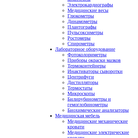
Электрокардиографы
Медицинские весы
Глюкометры
Динамометры
Плантографы
Пульсоксиметры
Ростомеры
Спирометры
Лабораторное оборудование
Фотоколориметры
Приборы окраски мазков
Термоконтейнеры
Инактиваторы сыворотки
Центрифуги
Дистилляторы
Термостаты
Микроскопы
Билирубинометры и
гемоглобинометры
Биохимические анализаторы
Медицинская мебель
Медицинские механические
кровати
Медицинские электрические
кровати