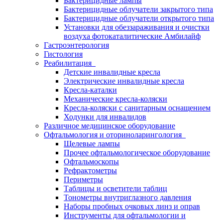
Бактерицидные лампы
Бактерицидные облучатели закрытого типа
Бактерицидные облучатели открытого типа
Установки для обеззараживания и очистки
воздуха фотокаталитические Амбилайф
Гастроэнтерология
Гистология
Реабилитация
Детские инвалидные кресла
Электрические инвалидные кресла
Кресла-каталки
Механические кресла-коляски
Кресла-коляски с санитарным оснащением
Ходунки для инвалидов
Различное медицинское оборудование
Офтальмология и оториноларингология
Щелевые лампы
Прочее офтальмологическое оборудование
Офтальмоскопы
Рефрактометры
Периметры
Таблицы и осветители таблиц
Тонометры внутриглазного давления
Наборы пробных очковых линз и оправ
Инструменты для офтальмологии и