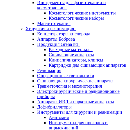
Инструменты для физиотерапии и
косметологии
Косметологические инструменты
Косметологические наборы
Магнитотерапия
Хирургия и реанимация
Концентраторы кислорода
Аппараты Боброва
Продукция Grena ltd
Расходные материалы
Сшивающие аппараты
Клипаппликаторы, клипсы
Картриджи для сшивающих аппаратов
Реанимация
Операционные светильники
Сшивающие хирургические аппараты
Травматология и механотерапия
Электрохирургические и радиоволновые
приборы
Аппараты ИВЛ и наркозные аппараты
Дефибрилляторы
Инструменты для хирургии и реанимации
Анатомия
Инструменты для проколов и
впрыскиваний