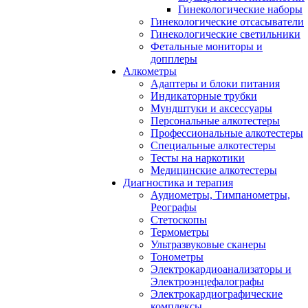
Гинекологические наборы
Гинекологические отсасыватели
Гинекологические светильники
Фетальные мониторы и
допплеры
Алкометры
Адаптеры и блоки питания
Индикаторные трубки
Мундштуки и аксессуары
Персональные алкотестеры
Профессиональные алкотестеры
Специальные алкотестеры
Тесты на наркотики
Медицинские алкотестеры
Диагностика и терапия
Аудиометры, Тимпанометры,
Реографы
Стетоскопы
Термометры
Ультразвуковые сканеры
Тонометры
Электрокардиоанализаторы и
Электроэнцефалографы
Электрокардиографические
комплексы