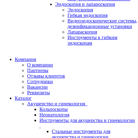
Эндоскопия и лапароскопия
Эндоскопия
Гибкая эндоскопия
Видеоэндоскопические системы,
дезинфикационные установки
Лапараскопия
Инструменты к гибким
эндоскопам
Компания
О компании
Партнеры
Отзывы клиентов
Сотрудники
Вакансии
Реквизиты
Каталог
Акушерство и гинекология
Кольпоскопы
Неонатология
Инструменты для акушерства и гинекологии
Стальные инструменты для
акушерства и гинекологии