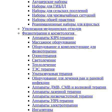
Акушерские наборы
Наборы для ГИБДД
Наборы для сельских поселений
Наборы для чрезвычайных ситуаций
Наборы общей практики
Реанимационные наборы для взрослых
Утилизация медицинских отходов
Физиотерапия и косметология
Аппараты KВЧ-терапии
Массажное оборудование
Оборудование и комплектующие для
физиотерапии
Озонотерапия
Светолечение
Теплолечение
ТЭС терапия
Ультразвуковая терапия
Оборудование для лечения ран и раневой
инфекции
Аппараты ДМВ, СМВ и волновой терапии
Аппараты лазерной терапии
Аппараты низкочастотной терапии
Аппараты УВЧ-терапии
Аппараты электротерапии
Ингаляторы