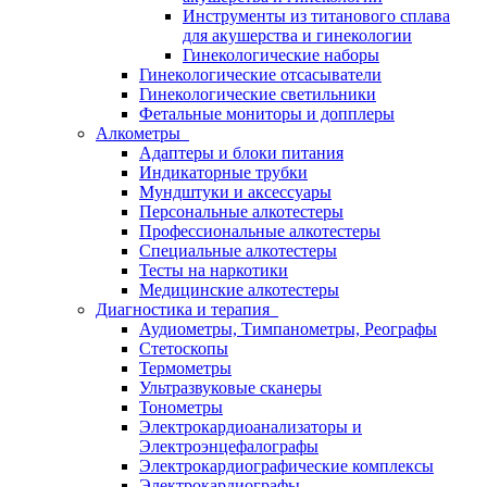
Инструменты из титанового сплава
для акушерства и гинекологии
Гинекологические наборы
Гинекологические отсасыватели
Гинекологические светильники
Фетальные мониторы и допплеры
Алкометры
Адаптеры и блоки питания
Индикаторные трубки
Мундштуки и аксессуары
Персональные алкотестеры
Профессиональные алкотестеры
Специальные алкотестеры
Тесты на наркотики
Медицинские алкотестеры
Диагностика и терапия
Аудиометры, Тимпанометры, Реографы
Стетоскопы
Термометры
Ультразвуковые сканеры
Тонометры
Электрокардиоанализаторы и
Электроэнцефалографы
Электрокардиографические комплексы
Электрокардиографы