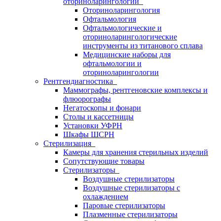
оториноларингологии
Оториноларингология
Офтальмология
Офтальмологические и
оториноларингологические
инструменты из титанового сплава
Медицинские наборы для
офтальмологии и
оториноларингологии
Рентгендиагностика
Маммографы, рентгеновские комплексы и
флюорографы
Негатоскопы и фонари
Столы и кассетницы
Установки УФРН
Шкафы ШСРН
Стерилизация
Камеры для хранения стерильных изделий
Сопутствующие товары
Стерилизаторы
Воздушные стерилизаторы
Воздушные стерилизаторы с
охлаждением
Паровые стерилизаторы
Плазменные стерилизаторы