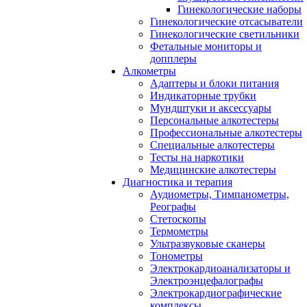
Гинекологические наборы
Гинекологические отсасыватели
Гинекологические светильники
Фетальные мониторы и
допплеры
Алкометры
Адаптеры и блоки питания
Индикаторные трубки
Мундштуки и аксессуары
Персональные алкотестеры
Профессиональные алкотестеры
Специальные алкотестеры
Тесты на наркотики
Медицинские алкотестеры
Диагностика и терапия
Аудиометры, Тимпанометры,
Реографы
Стетоскопы
Термометры
Ультразвуковые сканеры
Тонометры
Электрокардиоанализаторы и
Электроэнцефалографы
Электрокардиографические
комплексы