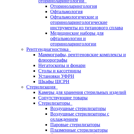
оториноларингологии
Оториноларингология
Офтальмология
Офтальмологические и
оториноларингологические
инструменты из титанового сплава
Медицинские наборы для
офтальмологии и
оториноларингологии
Рентгендиагностика
Маммографы, рентгеновские комплексы и
флюорографы
Негатоскопы и фонари
Столы и кассетницы
Установки УФРН
Шкафы ШСРН
Стерилизация
Камеры для хранения стерильных изделий
Сопутствующие товары
Стерилизаторы
Воздушные стерилизаторы
Воздушные стерилизаторы с
охлаждением
Паровые стерилизаторы
Плазменные стерилизаторы