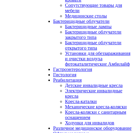
Сопутствующие товары для
мебели
Медицинские столы
Бактерицидные облучатели
Бактерицидные лампы
Бактерицидные облучатели
закрытого типа
Бактерицидные облучатели
открытого типа
Установки для обеззараживания
и очистки воздуха
фотокаталитические Амбилайф
Гастроэнтерология
Гистология
Реабилитация
Детские инвалидные кресла
Электрические инвалидные
кресла
Кресла-каталки
Механические кресла-коляски
Кресла-коляски с санитарным
оснащением
Ходунки для инвалидов
Различное медицинское оборудование