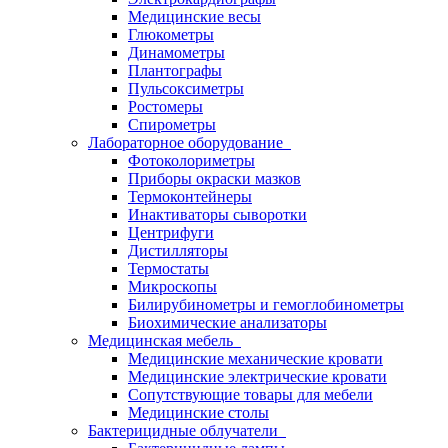
Медицинские весы
Глюкометры
Динамометры
Плантографы
Пульсоксиметры
Ростомеры
Спирометры
Лабораторное оборудование
Фотоколориметры
Приборы окраски мазков
Термоконтейнеры
Инактиваторы сыворотки
Центрифуги
Дистилляторы
Термостаты
Микроскопы
Билирубинометры и гемоглобинометры
Биохимические анализаторы
Медицинская мебель
Медицинские механические кровати
Медицинские электрические кровати
Сопутствующие товары для мебели
Медицинские столы
Бактерицидные облучатели