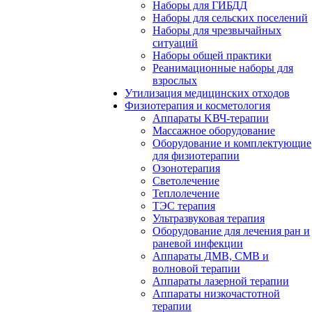
Наборы для ГИБДД
Наборы для сельских поселений
Наборы для чрезвычайных
ситуаций
Наборы общей практики
Реанимационные наборы для
взрослых
Утилизация медицинских отходов
Физиотерапия и косметология
Аппараты KВЧ-терапии
Массажное оборудование
Оборудование и комплектующие
для физиотерапии
Озонотерапия
Светолечение
Теплолечение
ТЭС терапия
Ультразвуковая терапия
Оборудование для лечения ран и
раневой инфекции
Аппараты ДМВ, СМВ и
волновой терапии
Аппараты лазерной терапии
Аппараты низкочастотной
терапии