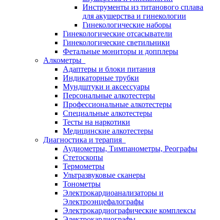
Инструменты из титанового сплава
для акушерства и гинекологии
Гинекологические наборы
Гинекологические отсасыватели
Гинекологические светильники
Фетальные мониторы и допплеры
Алкометры
Адаптеры и блоки питания
Индикаторные трубки
Мундштуки и аксессуары
Персональные алкотестеры
Профессиональные алкотестеры
Специальные алкотестеры
Тесты на наркотики
Медицинские алкотестеры
Диагностика и терапия
Аудиометры, Тимпанометры, Реографы
Стетоскопы
Термометры
Ультразвуковые сканеры
Тонометры
Электрокардиоанализаторы и
Электроэнцефалографы
Электрокардиографические комплексы
Электрокардиографы