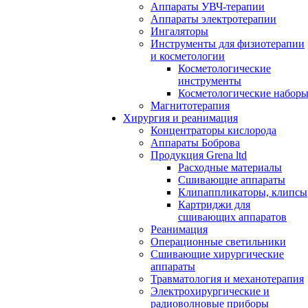
Аппараты УВЧ-терапии
Аппараты электротерапии
Ингаляторы
Инструменты для физиотерапии
и косметологии
Косметологические
инструменты
Косметологические набор
Магнитотерапия
Хирургия и реанимация
Концентраторы кислорода
Аппараты Боброва
Продукция Grena ltd
Расходные материалы
Сшивающие аппараты
Клипаппликаторы, клипсы
Картриджи для
сшивающих аппаратов
Реанимация
Операционные светильники
Сшивающие хирургические
аппараты
Травматология и механотерапия
Электрохирургические и
радиоволновые приборы