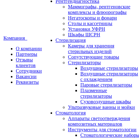
Рентгендиагностика
Маммографы, рентгеновские
комплексы и флюорографы
Негатоскопы и фонари
Столы и кассетницы
Установки УФРН
Шкафы ШСРН
Компания
Стерилизация
Камеры для хранения
О компании
стерильных изделий
Партнеры
Сопутствующие товары
Отзывы
Стерилизаторы
клиентов
Воздушные стерилизаторы
Сотрудники
Воздушные стерилизаторы
Вакансии
с охлаждением
Реквизиты
Паровые стерилизаторы
Плазменные
стерилизаторы
Суховоздушные шкафы
Ультразвуковые ванны и мойки
Стоматология
Аппараты светоотверждения
композитных материалов
Инструменты для стоматологии
Стоматологические набор