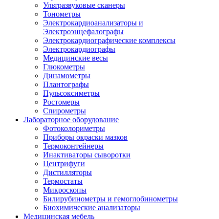
Ультразвуковые сканеры
Тонометры
Электрокардиоанализаторы и
Электроэнцефалографы
Электрокардиографические комплексы
Электрокардиографы
Медицинские весы
Глюкометры
Динамометры
Плантографы
Пульсоксиметры
Ростомеры
Спирометры
Лабораторное оборудование
Фотоколориметры
Приборы окраски мазков
Термоконтейнеры
Инактиваторы сыворотки
Центрифуги
Дистилляторы
Термостаты
Микроскопы
Билирубинометры и гемоглобинометры
Биохимические анализаторы
Медицинская мебель