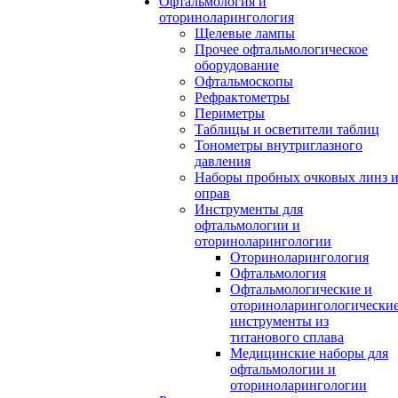
Офтальмология и
оториноларингология
Щелевые лампы
Прочее офтальмологическое
оборудование
Офтальмоскопы
Рефрактометры
Периметры
Таблицы и осветители таблиц
Тонометры внутриглазного
давления
Наборы пробных очковых линз 
оправ
Инструменты для
офтальмологии и
оториноларингологии
Оториноларингология
Офтальмология
Офтальмологические и
оториноларингологически
инструменты из
титанового сплава
Медицинские наборы для
офтальмологии и
оториноларингологии