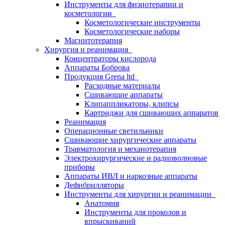
Инструменты для физиотерапии и
косметологии
Косметологические инструменты
Косметологические наборы
Магнитотерапия
Хирургия и реанимация
Концентраторы кислорода
Аппараты Боброва
Продукция Grena ltd
Расходные материалы
Сшивающие аппараты
Клипаппликаторы, клипсы
Картриджи для сшивающих аппаратов
Реанимация
Операционные светильники
Сшивающие хирургические аппараты
Травматология и механотерапия
Электрохирургические и радиоволновые
приборы
Аппараты ИВЛ и наркозные аппараты
Дефибрилляторы
Инструменты для хирургии и реанимации
Анатомия
Инструменты для проколов и
впрыскиваний