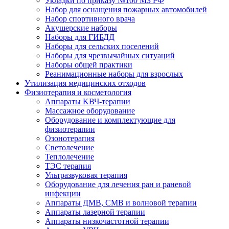
Укладки по приказу №100 МЗ РФ
Набор для оснащения пожарных автомобилей
Набор спортивного врача
Акушерские наборы
Наборы для ГИБДД
Наборы для сельских поселений
Наборы для чрезвычайных ситуаций
Наборы общей практики
Реанимационные наборы для взрослых
Утилизация медицинских отходов
Физиотерапия и косметология
Аппараты KВЧ-терапии
Массажное оборудование
Оборудование и комплектующие для
физиотерапии
Озонотерапия
Светолечение
Теплолечение
ТЭС терапия
Ультразвуковая терапия
Оборудование для лечения ран и раневой
инфекции
Аппараты ДМВ, СМВ и волновой терапии
Аппараты лазерной терапии
Аппараты низкочастотной терапии