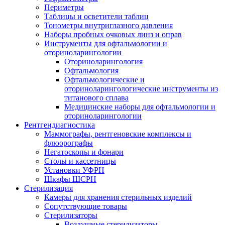
Периметры
Таблицы и осветители таблиц
Тонометры внутриглазного давления
Наборы пробных очковых линз и оправ
Инструменты для офтальмологии и
оториноларингологии
Оториноларингология
Офтальмология
Офтальмологические и
оториноларингологические инструменты из
титанового сплава
Медицинские наборы для офтальмологии и
оториноларингологии
Рентгендиагностика
Маммографы, рентгеновские комплексы и
флюорографы
Негатоскопы и фонари
Столы и кассетницы
Установки УФРН
Шкафы ШСРН
Стерилизация
Камеры для хранения стерильных изделий
Сопутствующие товары
Стерилизаторы
Воздушные стерилизаторы