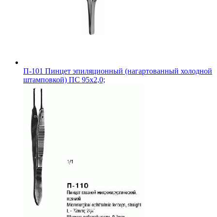
П-101 Пинцет эпиляционный (нагартованный холодной
штамповкой) ПС 95х2,0;