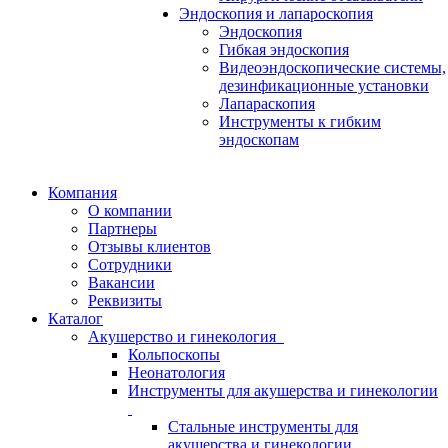
Эндоскопия и лапароскопия
Эндоскопия
Гибкая эндоскопия
Видеоэндоскопические системы,
дезинфикационные установки
Лапараскопия
Инструменты к гибким
эндоскопам
Компания
О компании
Партнеры
Отзывы клиентов
Сотрудники
Вакансии
Реквизиты
Каталог
Акушерство и гинекология
Кольпоскопы
Неонатология
Инструменты для акушерства и гинекологии
Стальные инструменты для
акушерства и гинекологии