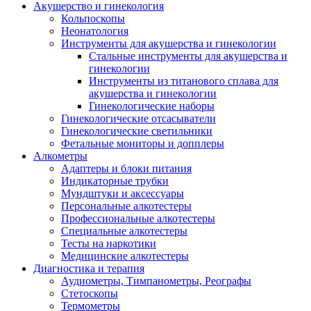
Акушерство и гинекология
Кольпоскопы
Неонатология
Инструменты для акушерства и гинекологии
Стальные инструменты для акушерства и
гинекологии
Инструменты из титанового сплава для
акушерства и гинекологии
Гинекологические наборы
Гинекологические отсасыватели
Гинекологические светильники
Фетальные мониторы и допплеры
Алкометры
Адаптеры и блоки питания
Индикаторные трубки
Мундштуки и аксессуары
Персональные алкотестеры
Профессиональные алкотестеры
Специальные алкотестеры
Тесты на наркотики
Медицинские алкотестеры
Диагностика и терапия
Аудиометры, Тимпанометры, Реографы
Стетоскопы
Термометры