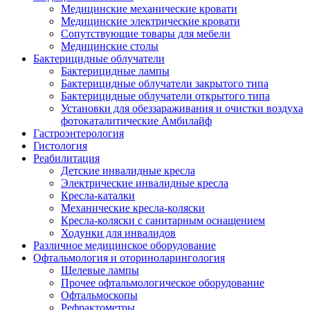
Медицинские механические кровати
Медицинские электрические кровати
Сопутствующие товары для мебели
Медицинские столы
Бактерицидные облучатели
Бактерицидные лампы
Бактерицидные облучатели закрытого типа
Бактерицидные облучатели открытого типа
Установки для обеззараживания и очистки воздуха
фотокаталитические Амбилайф
Гастроэнтерология
Гистология
Реабилитация
Детские инвалидные кресла
Электрические инвалидные кресла
Кресла-каталки
Механические кресла-коляски
Кресла-коляски с санитарным оснащением
Ходунки для инвалидов
Различное медицинское оборудование
Офтальмология и оториноларингология
Щелевые лампы
Прочее офтальмологическое оборудование
Офтальмоскопы
Рефрактометры