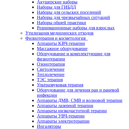
Акушерские наборы
Наборы для ГИБДД
Наборы для сельских поселений
Наборы для чрезвычайных ситуаций
Наборы общей практики
Реанимационные наборы для взрослых
Утилизация медицинских отходов
Физиотерапия и косметология
Аппараты KВЧ-терапии
Массажное оборудование
Оборудование и комплектующие для
физиотерапии
Озонотерапия
Светолечение
Теплолечение
ТЭС терапия
Ультразвуковая терапия
Оборудование для лечения ран и раневой
инфекции
Аппараты ДМВ, СМВ и волновой терапии
Аппараты лазерной терапии
Аппараты низкочастотной терапии
Аппараты УВЧ-терапии
Аппараты электротерапии
Ингаляторы