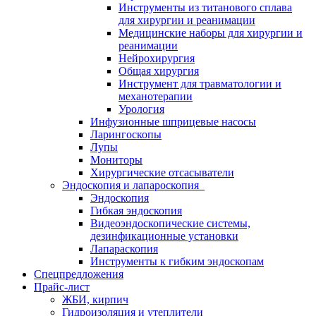
Инструменты из титанового сплава
для хирургии и реанимации
Медицинские наборы для хирургии и
реанимации
Нейрохирургия
Общая хирургия
Инструмент для травматологии и
механотерапии
Урология
Инфузионные шприцевые насосы
Ларингоскопы
Лупы
Мониторы
Хирургические отсасыватели
Эндоскопия и лапароскопия
Эндоскопия
Гибкая эндоскопия
Видеоэндоскопические системы,
дезинфикационные установки
Лапараскопия
Инструменты к гибким эндоскопам
Спецпредложения
Прайс-лист
ЖБИ, кирпич
Гидроизоляция и утеплители