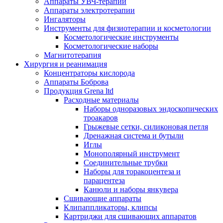
Аппараты УВЧ-терапии
Аппараты электротерапии
Ингаляторы
Инструменты для физиотерапии и косметологии
Косметологические инструменты
Косметологические наборы
Магнитотерапия
Хирургия и реанимация
Концентраторы кислорода
Аппараты Боброва
Продукция Grena ltd
Расходные материалы
Наборы одноразовых эндоскопических
троакаров
Грыжевые сетки, силиконовая петля
Дренажная система и бутыли
Иглы
Монополярный инструмент
Соединительные трубки
Наборы для торакоцентеза и
парацентеза
Канюли и наборы янкувера
Сшивающие аппараты
Клипаппликаторы, клипсы
Картриджи для сшивающих аппаратов