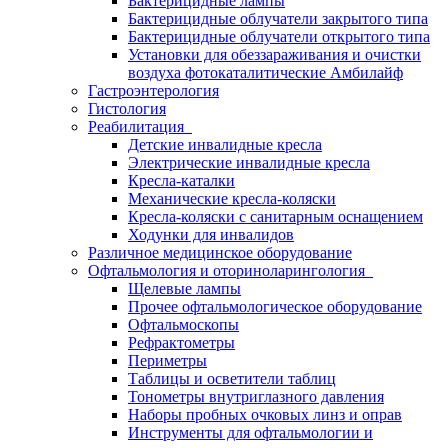
Бактерицидные лампы
Бактерицидные облучатели закрытого типа
Бактерицидные облучатели открытого типа
Установки для обеззараживания и очистки
воздуха фотокаталитические Амбилайф
Гастроэнтерология
Гистология
Реабилитация
Детские инвалидные кресла
Электрические инвалидные кресла
Кресла-каталки
Механические кресла-коляски
Кресла-коляски с санитарным оснащением
Ходунки для инвалидов
Различное медицинское оборудование
Офтальмология и оториноларингология
Щелевые лампы
Прочее офтальмологическое оборудование
Офтальмоскопы
Рефрактометры
Периметры
Таблицы и осветители таблиц
Тонометры внутриглазного давления
Наборы пробных очковых линз и оправ
Инструменты для офтальмологии и