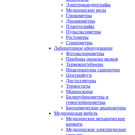
Электрокардиографы
Медицинские весы
Глюкометры
Динамометры
Плантографы
Пульсоксиметры
Ростомеры
Спирометры
Лабораторное оборудование
Фотоколориметры
Приборы окраски мазков
Термоконтейнеры
Инактиваторы сыворотки
Центрифуги
Дистилляторы
Термостаты
Микроскопы
Билирубинометры и
гемоглобинометры
Биохимические анализаторы
Медицинская мебель
Медицинские механические
кровати
Медицинские электрические
кровати