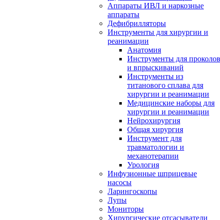
Аппараты ИВЛ и наркозные
аппараты
Дефибрилляторы
Инструменты для хирургии и
реанимации
Анатомия
Инструменты для проколо
и впрыскиваний
Инструменты из
титанового сплава для
хирургии и реанимации
Медицинские наборы для
хирургии и реанимации
Нейрохирургия
Общая хирургия
Инструмент для
травматологии и
механотерапии
Урология
Инфузионные шприцевые
насосы
Ларингоскопы
Лупы
Мониторы
Хирургические отсасыватели