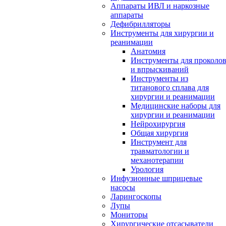
Аппараты ИВЛ и наркозные
аппараты
Дефибрилляторы
Инструменты для хирургии и
реанимации
Анатомия
Инструменты для проколо
и впрыскиваний
Инструменты из
титанового сплава для
хирургии и реанимации
Медицинские наборы для
хирургии и реанимации
Нейрохирургия
Общая хирургия
Инструмент для
травматологии и
механотерапии
Урология
Инфузионные шприцевые
насосы
Ларингоскопы
Лупы
Мониторы
Хирургические отсасыватели