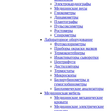
Электрокардиографы
Медицинские весы
Глюкометры
Динамометры
Плантографы
Пульсоксиметры
Ростомеры
Спирометры
Лабораторное оборудование
Фотоколориметры
Приборы окраски мазков
Термоконтейнеры
Инактиваторы сыворотки
Центрифуги
Дистилляторы
Термостаты
Микроскопы
Билирубинометры и
гемоглобинометры
Биохимические анализаторы
Медицинская мебель
Медицинские механические
кровати
Медицинские электрические
кровати