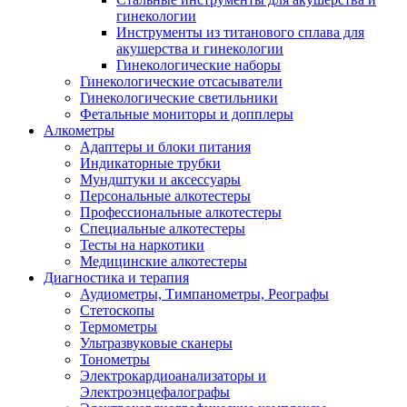
гинекологии
Инструменты из титанового сплава для
акушерства и гинекологии
Гинекологические наборы
Гинекологические отсасыватели
Гинекологические светильники
Фетальные мониторы и допплеры
Алкометры
Адаптеры и блоки питания
Индикаторные трубки
Мундштуки и аксессуары
Персональные алкотестеры
Профессиональные алкотестеры
Специальные алкотестеры
Тесты на наркотики
Медицинские алкотестеры
Диагностика и терапия
Аудиометры, Тимпанометры, Реографы
Стетоскопы
Термометры
Ультразвуковые сканеры
Тонометры
Электрокардиоанализаторы и
Электроэнцефалографы