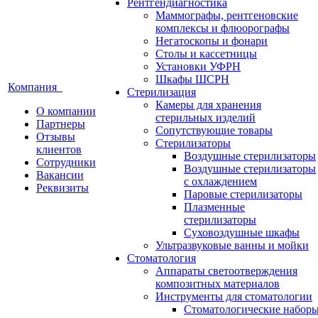
Рентгендиагностика
Маммографы, рентгеновские
комплексы и флюорографы
Негатоскопы и фонари
Столы и кассетницы
Установки УФРН
Шкафы ШСРН
Компания
Стерилизация
Камеры для хранения
О компании
стерильных изделий
Партнеры
Сопутствующие товары
Отзывы
Стерилизаторы
клиентов
Воздушные стерилизаторы
Сотрудники
Воздушные стерилизаторы
Вакансии
с охлаждением
Реквизиты
Паровые стерилизаторы
Плазменные
стерилизаторы
Суховоздушные шкафы
Ультразвуковые ванны и мойки
Стоматология
Аппараты светоотверждения
композитных материалов
Инструменты для стоматологии
Стоматологические набор