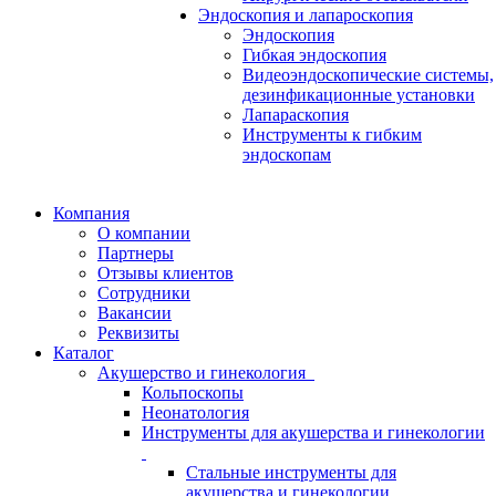
Эндоскопия и лапароскопия
Эндоскопия
Гибкая эндоскопия
Видеоэндоскопические системы,
дезинфикационные установки
Лапараскопия
Инструменты к гибким
эндоскопам
Компания
О компании
Партнеры
Отзывы клиентов
Сотрудники
Вакансии
Реквизиты
Каталог
Акушерство и гинекология
Кольпоскопы
Неонатология
Инструменты для акушерства и гинекологии
Стальные инструменты для
акушерства и гинекологии