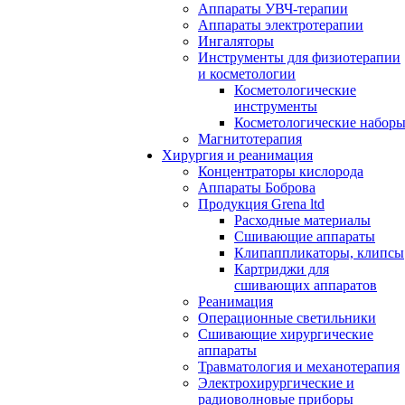
Аппараты УВЧ-терапии
Аппараты электротерапии
Ингаляторы
Инструменты для физиотерапии
и косметологии
Косметологические
инструменты
Косметологические набор
Магнитотерапия
Хирургия и реанимация
Концентраторы кислорода
Аппараты Боброва
Продукция Grena ltd
Расходные материалы
Сшивающие аппараты
Клипаппликаторы, клипсы
Картриджи для
сшивающих аппаратов
Реанимация
Операционные светильники
Сшивающие хирургические
аппараты
Травматология и механотерапия
Электрохирургические и
радиоволновые приборы