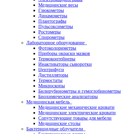
Медицинские весы
Глюкометры
Динамометры
Плантографы
Пульсоксиметры
Ростомеры
Спирометры
Лабораторное оборудование
Фотоколориметры
Приборы окраски мазков
Термоконтейнеры
Инактиваторы сыворотки
Центрифуги
Дистилляторы
Термостаты
Микроскопы
Билирубинометры и гемоглобинометры
Биохимические анализаторы
Медицинская мебель
Медицинские механические кровати
Медицинские электрические кровати
Сопутствующие товары для мебели
Медицинские столы
Бактерицидные облучатели