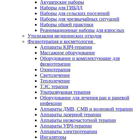
Акушерские наборы
Наборы для ГИБДД
Наборы для сельских поселений
Наборы для чрезвычайных ситуаций
Наборы общей практики
Реанимационные наборы для взрослых
Утилизация медицинских отходов
Физиотерапия и косметология
Аппараты KВЧ-терапии
Массажное оборудование
Оборудование и комплектующие для
физиотерапии
Озонотерапия
Светолечение
Теплолечение
ТЭС терапия
Ультразвуковая терапия
Оборудование для лечения ран и раневой
инфекции
Аппараты ДМВ, СМВ и волновой терапии
Аппараты лазерной терапии
Аппараты низкочастотной терапии
Аппараты УВЧ-терапии
Аппараты электротерапии
Ингаляторы