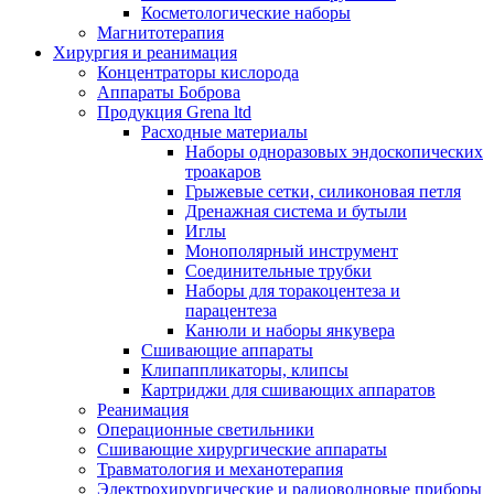
Косметологические наборы
Магнитотерапия
Хирургия и реанимация
Концентраторы кислорода
Аппараты Боброва
Продукция Grena ltd
Расходные материалы
Наборы одноразовых эндоскопических
троакаров
Грыжевые сетки, силиконовая петля
Дренажная система и бутыли
Иглы
Монополярный инструмент
Соединительные трубки
Наборы для торакоцентеза и
парацентеза
Канюли и наборы янкувера
Сшивающие аппараты
Клипаппликаторы, клипсы
Картриджи для сшивающих аппаратов
Реанимация
Операционные светильники
Сшивающие хирургические аппараты
Травматология и механотерапия
Электрохирургические и радиоволновые приборы