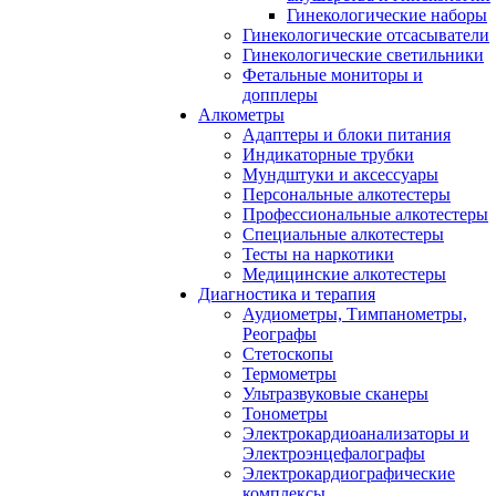
Гинекологические наборы
Гинекологические отсасыватели
Гинекологические светильники
Фетальные мониторы и
допплеры
Алкометры
Адаптеры и блоки питания
Индикаторные трубки
Мундштуки и аксессуары
Персональные алкотестеры
Профессиональные алкотестеры
Специальные алкотестеры
Тесты на наркотики
Медицинские алкотестеры
Диагностика и терапия
Аудиометры, Тимпанометры,
Реографы
Стетоскопы
Термометры
Ультразвуковые сканеры
Тонометры
Электрокардиоанализаторы и
Электроэнцефалографы
Электрокардиографические
комплексы