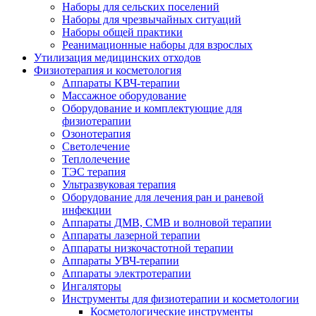
Наборы для сельских поселений
Наборы для чрезвычайных ситуаций
Наборы общей практики
Реанимационные наборы для взрослых
Утилизация медицинских отходов
Физиотерапия и косметология
Аппараты KВЧ-терапии
Массажное оборудование
Оборудование и комплектующие для
физиотерапии
Озонотерапия
Светолечение
Теплолечение
ТЭС терапия
Ультразвуковая терапия
Оборудование для лечения ран и раневой
инфекции
Аппараты ДМВ, СМВ и волновой терапии
Аппараты лазерной терапии
Аппараты низкочастотной терапии
Аппараты УВЧ-терапии
Аппараты электротерапии
Ингаляторы
Инструменты для физиотерапии и косметологии
Косметологические инструменты