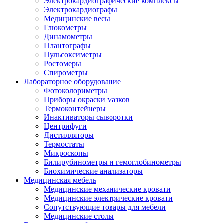
Электрокардиографические комплексы
Электрокардиографы
Медицинские весы
Глюкометры
Динамометры
Плантографы
Пульсоксиметры
Ростомеры
Спирометры
Лабораторное оборудование
Фотоколориметры
Приборы окраски мазков
Термоконтейнеры
Инактиваторы сыворотки
Центрифуги
Дистилляторы
Термостаты
Микроскопы
Билирубинометры и гемоглобинометры
Биохимические анализаторы
Медицинская мебель
Медицинские механические кровати
Медицинские электрические кровати
Сопутствующие товары для мебели
Медицинские столы