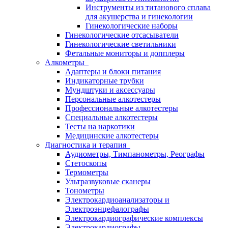
Инструменты из титанового сплава
для акушерства и гинекологии
Гинекологические наборы
Гинекологические отсасыватели
Гинекологические светильники
Фетальные мониторы и допплеры
Алкометры
Адаптеры и блоки питания
Индикаторные трубки
Мундштуки и аксессуары
Персональные алкотестеры
Профессиональные алкотестеры
Специальные алкотестеры
Тесты на наркотики
Медицинские алкотестеры
Диагностика и терапия
Аудиометры, Тимпанометры, Реографы
Стетоскопы
Термометры
Ультразвуковые сканеры
Тонометры
Электрокардиоанализаторы и
Электроэнцефалографы
Электрокардиографические комплексы
Электрокардиографы