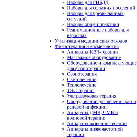
Наборы для ГИБДД
Наборы для сельских поселений
Наборы для чрезвычайных
ситуаций
Наборы общей практики
Реанимационные наборы для
взрослых
Утилизация медицинских отходов
Физиотерапия и косметология
Аппараты KВЧ-терапии
Массажное оборудование
Оборудование и комплектующие
для физиотерапии
Озонотерапия
Светолечение
Теплолечение
ТЭС терапия
Ультразвуковая терапия
Оборудование для лечения ран и
раневой инфекции
Аппараты ДМВ, СМВ и
волновой терапии
Аппараты лазерной терапии
Аппараты низкочастотной
терапии