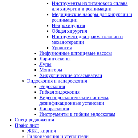
Инструменты из титанового сплава
для хирургии и реанимации
Медицинские наборы для хирургии и
реанимации
Нейрохирургия
Общая хирургия
Инструмент для травматологии и
механотерапии
Урология
Инфузионные шприцевые насосы
Ларингоскопы
Лупы
Мониторы
Хирургические отсасыватели
Эндоскопия и лапароскопия
Эндоскопия
Гибкая эндоскопия
Видеоэндоскопические системы,
дезинфикационные установки
Лапараскопия
Инструменты к гибким эндоскопам
Спецпредложения
Прайс-лист
ЖБИ, кирпич
Гидроизоляция и утеплители