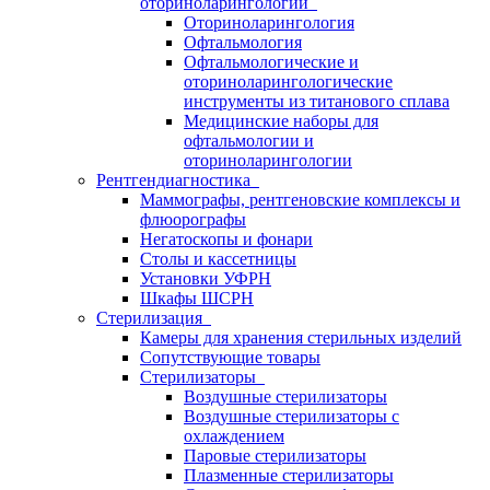
оториноларингологии
Оториноларингология
Офтальмология
Офтальмологические и
оториноларингологические
инструменты из титанового сплава
Медицинские наборы для
офтальмологии и
оториноларингологии
Рентгендиагностика
Маммографы, рентгеновские комплексы и
флюорографы
Негатоскопы и фонари
Столы и кассетницы
Установки УФРН
Шкафы ШСРН
Стерилизация
Камеры для хранения стерильных изделий
Сопутствующие товары
Стерилизаторы
Воздушные стерилизаторы
Воздушные стерилизаторы с
охлаждением
Паровые стерилизаторы
Плазменные стерилизаторы