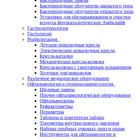
Бактерицидные лампы
Бактерицидные облучатели закрытого типа
Бактерицидные облучатели открытого типа
Установки для обеззараживания и очистки
воздуха фотокаталитические Амбилайф
Гастроэнтерология
Гистология
Реабилитация
Детские инвалидные кресла
Электрические инвалидные кресла
Кресла-каталки
Механические кресла-коляски
Кресла-коляски с санитарным оснащением
Ходунки для инвалидов
Различное медицинское оборудование
Офтальмология и оториноларингология
Щелевые лампы
Прочее офтальмологическое оборудование
Офтальмоскопы
Рефрактометры
Периметры
Таблицы и осветители таблиц
Тонометры внутриглазного давления
Наборы пробных очковых линз и оправ
Инструменты для офтальмологии и