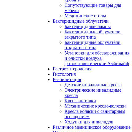
Сопутствующие товары для
мебели
Медицинские столы
Бактерицидные облучатели
Бактерицидные лампы
Бактерицидные облучатели
закрытого типа
Бактерицидные облучатели
открытого типа
Установки для обеззараживания
и очистки воздуха
фотокаталитические Амбилайф
Гастроэнтерология
Гистология
Реабилитация
Детские инвалидные кресла
Электрические инвалидные
кресла
Кресла-каталки
Механические кресла-коляски
Кресла-коляски с санитарным
оснащением
Ходунки для инвалидов
Различное медицинское оборудование