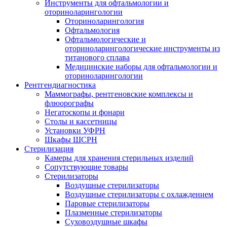
Инструменты для офтальмологии и
оториноларингологии
Оториноларингология
Офтальмология
Офтальмологические и
оториноларингологические инструменты из
титанового сплава
Медицинские наборы для офтальмологии и
оториноларингологии
Рентгендиагностика
Маммографы, рентгеновские комплексы и
флюорографы
Негатоскопы и фонари
Столы и кассетницы
Установки УФРН
Шкафы ШСРН
Стерилизация
Камеры для хранения стерильных изделий
Сопутствующие товары
Стерилизаторы
Воздушные стерилизаторы
Воздушные стерилизаторы с охлаждением
Паровые стерилизаторы
Плазменные стерилизаторы
Суховоздушные шкафы