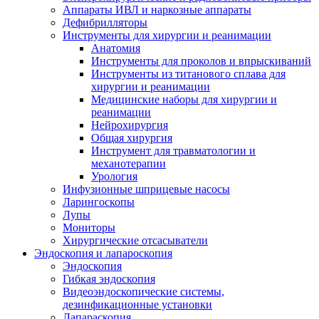
Аппараты ИВЛ и наркозные аппараты
Дефибрилляторы
Инструменты для хирургии и реанимации
Анатомия
Инструменты для проколов и впрыскиваний
Инструменты из титанового сплава для
хирургии и реанимации
Медицинские наборы для хирургии и
реанимации
Нейрохирургия
Общая хирургия
Инструмент для травматологии и
механотерапии
Урология
Инфузионные шприцевые насосы
Ларингоскопы
Лупы
Мониторы
Хирургические отсасыватели
Эндоскопия и лапароскопия
Эндоскопия
Гибкая эндоскопия
Видеоэндоскопические системы,
дезинфикационные установки
Лапараскопия