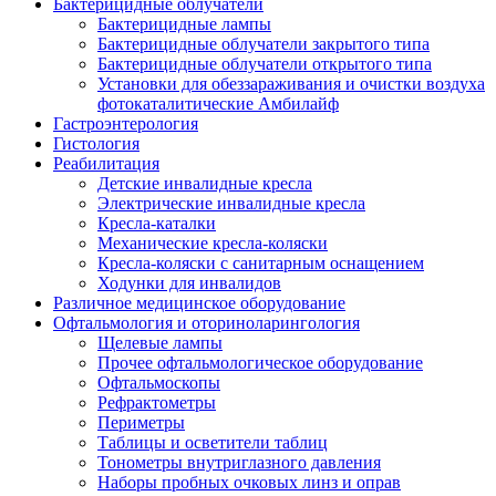
Бактерицидные облучатели
Бактерицидные лампы
Бактерицидные облучатели закрытого типа
Бактерицидные облучатели открытого типа
Установки для обеззараживания и очистки воздуха
фотокаталитические Амбилайф
Гастроэнтерология
Гистология
Реабилитация
Детские инвалидные кресла
Электрические инвалидные кресла
Кресла-каталки
Механические кресла-коляски
Кресла-коляски с санитарным оснащением
Ходунки для инвалидов
Различное медицинское оборудование
Офтальмология и оториноларингология
Щелевые лампы
Прочее офтальмологическое оборудование
Офтальмоскопы
Рефрактометры
Периметры
Таблицы и осветители таблиц
Тонометры внутриглазного давления
Наборы пробных очковых линз и оправ