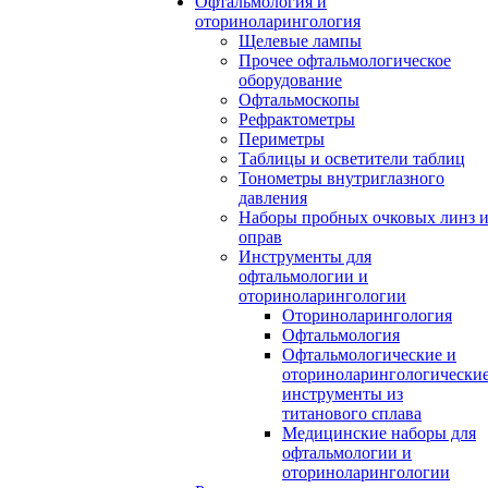
Офтальмология и
оториноларингология
Щелевые лампы
Прочее офтальмологическое
оборудование
Офтальмоскопы
Рефрактометры
Периметры
Таблицы и осветители таблиц
Тонометры внутриглазного
давления
Наборы пробных очковых линз 
оправ
Инструменты для
офтальмологии и
оториноларингологии
Оториноларингология
Офтальмология
Офтальмологические и
оториноларингологически
инструменты из
титанового сплава
Медицинские наборы для
офтальмологии и
оториноларингологии