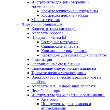
Инструменты для физиотерапии и
косметологии
Косметологические инструменты
Косметологические наборы
Магнитотерапия
Хирургия и реанимация
Концентраторы кислорода
Аппараты Боброва
Продукция Grena ltd
Расходные материалы
Сшивающие аппараты
Клипаппликаторы, клипсы
Картриджи для сшивающих аппаратов
Реанимация
Операционные светильники
Сшивающие хирургические аппараты
Травматология и механотерапия
Электрохирургические и радиоволновые
приборы
Аппараты ИВЛ и наркозные аппараты
Дефибрилляторы
Инструменты для хирургии и реанимации
Анатомия
Инструменты для проколов и
впрыскиваний