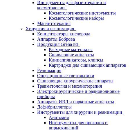
Инструменты для физиотерапии и
косметологии
Косметологические инструменты
Косметологические наборы
Магнитотерапия
Хирургия и реанимация
Концентраторы кислорода
Аппараты Боброва
Продукция Grena ltd
Расходные материалы
Сшивающие аппараты
Клипаппликаторы, клипсы
Картриджи для сшивающих аппаратов
Реанимация
Операционные светильники
Сшивающие хирургические аппараты
Травматология и механотерапия
Электрохирургические и радиоволновые
приборы
Аппараты ИВЛ и наркозные аппараты
Дефибрилляторы
Инструменты для хирургии и реанимации
Анатомия
Инструменты для проколов и
впрыскиваний