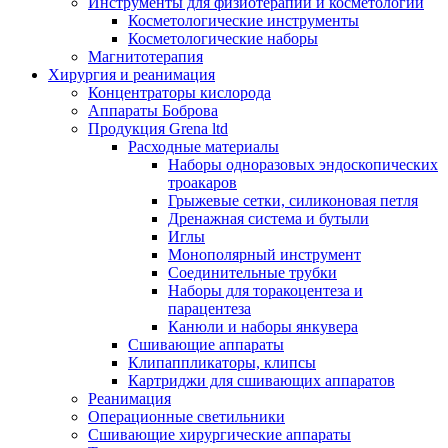
Инструменты для физиотерапии и косметологии
Косметологические инструменты
Косметологические наборы
Магнитотерапия
Хирургия и реанимация
Концентраторы кислорода
Аппараты Боброва
Продукция Grena ltd
Расходные материалы
Наборы одноразовых эндоскопических
троакаров
Грыжевые сетки, силиконовая петля
Дренажная система и бутыли
Иглы
Монополярный инструмент
Соединительные трубки
Наборы для торакоцентеза и
парацентеза
Канюли и наборы янкувера
Сшивающие аппараты
Клипаппликаторы, клипсы
Картриджи для сшивающих аппаратов
Реанимация
Операционные светильники
Сшивающие хирургические аппараты