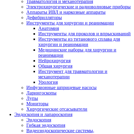
Травматология и механотерапия
Электрохирургические и радиоволновые приборы
Аппараты ИВЛ и наркозные аппараты
Дефибрилляторы
Инструменты для хирургии и реанимации
Анатомия
Инструменты для проколов и впрыскиваний
Инструменты из титанового сплава для
хирургии и реанимации
Медицинские наборы для хирургии и
реанимации
Нейрохирургия
Общая хирургия
Инструмент для травматологии и
механотерапии
Урология
Инфузионные шприцевые насосы
Ларингоскопы
Лупы
Мониторы
Хирургические отсасыватели
Эндоскопия и лапароскопия
Эндоскопия
Гибкая эндоскопия
Видеоэндоскопические системы,