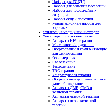
Наборы для ГИБДД
Наборы для сельских поселений
Наборы для чрезвычайных
ситуаций
Наборы общей практики
Реанимационные наборы для
взрослых
Утилизация медицинских отходов
Физиотерапия и косметология
Аппараты KВЧ-терапии
Массажное оборудование
Оборудование и комплектующие
для физиотерапии
Озонотерапия
Светолечение
Теплолечение
ТЭС терапия
Ультразвуковая терапия
Оборудование для лечения ран и
раневой инфекции
Аппараты ДМВ, СМВ и
волновой терапии
Аппараты лазерной терапии
Аппараты низкочастотной
терапии