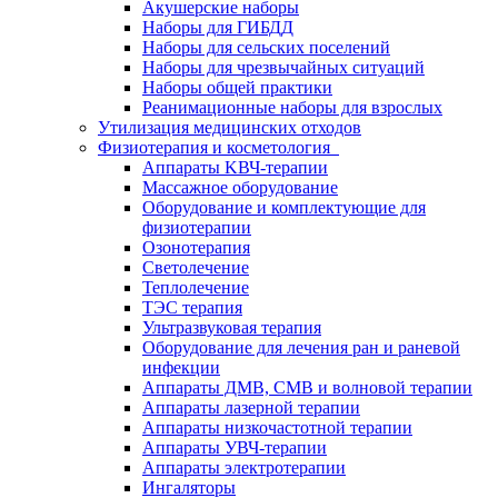
Акушерские наборы
Наборы для ГИБДД
Наборы для сельских поселений
Наборы для чрезвычайных ситуаций
Наборы общей практики
Реанимационные наборы для взрослых
Утилизация медицинских отходов
Физиотерапия и косметология
Аппараты KВЧ-терапии
Массажное оборудование
Оборудование и комплектующие для
физиотерапии
Озонотерапия
Светолечение
Теплолечение
ТЭС терапия
Ультразвуковая терапия
Оборудование для лечения ран и раневой
инфекции
Аппараты ДМВ, СМВ и волновой терапии
Аппараты лазерной терапии
Аппараты низкочастотной терапии
Аппараты УВЧ-терапии
Аппараты электротерапии
Ингаляторы