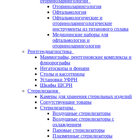
оториноларингологии
Оториноларингология
Офтальмология
Офтальмологические и
оториноларингологические
инструменты из титанового сплава
Медицинские наборы для
офтальмологии и
оториноларингологии
Рентгендиагностика
Маммографы, рентгеновские комплексы и
флюорографы
Негатоскопы и фонари
Столы и кассетницы
Установки УФРН
Шкафы ШСРН
Стерилизация
Камеры для хранения стерильных изделий
Сопутствующие товары
Стерилизаторы
Воздушные стерилизаторы
Воздушные стерилизаторы с
охлаждением
Паровые стерилизаторы
Плазменные стерилизаторы