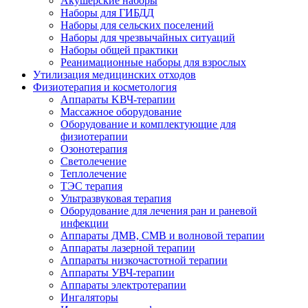
Акушерские наборы
Наборы для ГИБДД
Наборы для сельских поселений
Наборы для чрезвычайных ситуаций
Наборы общей практики
Реанимационные наборы для взрослых
Утилизация медицинских отходов
Физиотерапия и косметология
Аппараты KВЧ-терапии
Массажное оборудование
Оборудование и комплектующие для
физиотерапии
Озонотерапия
Светолечение
Теплолечение
ТЭС терапия
Ультразвуковая терапия
Оборудование для лечения ран и раневой
инфекции
Аппараты ДМВ, СМВ и волновой терапии
Аппараты лазерной терапии
Аппараты низкочастотной терапии
Аппараты УВЧ-терапии
Аппараты электротерапии
Ингаляторы