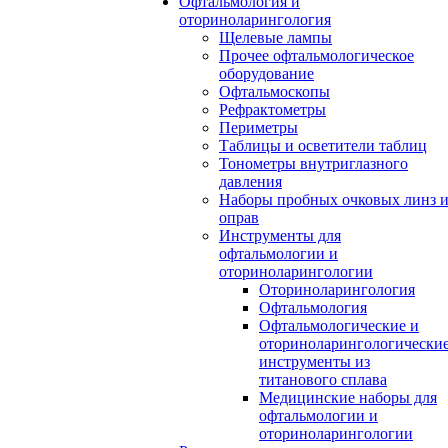
Офтальмология и
оториноларингология
Щелевые лампы
Прочее офтальмологическое
оборудование
Офтальмоскопы
Рефрактометры
Периметры
Таблицы и осветители таблиц
Тонометры внутриглазного
давления
Наборы пробных очковых линз 
оправ
Инструменты для
офтальмологии и
оториноларингологии
Оториноларингология
Офтальмология
Офтальмологические и
оториноларингологически
инструменты из
титанового сплава
Медицинские наборы для
офтальмологии и
оториноларингологии