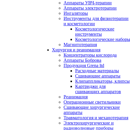
Аппараты УВЧ-терапии
Аппараты электротерапии
Ингаляторы
Инструменты для физиотерапии
и косметологии
Косметологические
инструменты
Косметологические набор
Магнитотерапия
Хирургия и реанимация
Концентраторы кислорода
Аппараты Боброва
Продукция Grena ltd
Расходные материалы
Сшивающие аппараты
Клипаппликаторы, клипсы
Картриджи для
сшивающих аппаратов
Реанимация
Операционные светильники
Сшивающие хирургические
аппараты
Травматология и механотерапия
Электрохирургические и
радиоволновые приборы