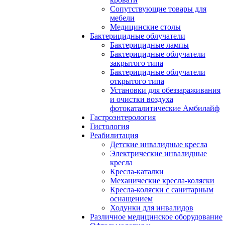
Сопутствующие товары для
мебели
Медицинские столы
Бактерицидные облучатели
Бактерицидные лампы
Бактерицидные облучатели
закрытого типа
Бактерицидные облучатели
открытого типа
Установки для обеззараживания
и очистки воздуха
фотокаталитические Амбилайф
Гастроэнтерология
Гистология
Реабилитация
Детские инвалидные кресла
Электрические инвалидные
кресла
Кресла-каталки
Механические кресла-коляски
Кресла-коляски с санитарным
оснащением
Ходунки для инвалидов
Различное медицинское оборудование