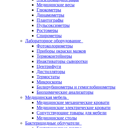
Медицинские весы
Глюкометры
Динамометры
Плантографы
Пульсоксиметры
Ростомеры
Спирометры
Лабораторное оборудование
Фотоколориметры
Приборы окраски мазков
Термоконтейнеры
Инактиваторы сыворотки
Центрифуги
Дистилляторы
Термостаты
Микроскопы
Билирубинометры и гемоглобинометры
Биохимические анализаторы
Медицинская мебель
Медицинские механические кровати
Медицинские электрические кровати
Сопутствующие товары для мебели
Медицинские столы
Бактерицидные облучатели