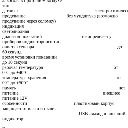
алкоголя в проточном воздухе
тип
датчика электрохимическ
продувание без мундштука (возможно
продувание через соломку)
индикация
светодиодная
диапазон показаний не определен у
приборов индикаторного типа
очистка сенсора до
60 секунд
время установки показаний
до 10 секунд
рабочая температура от
0°С до +40°С
температура хранения от
0°С до +50°С
память нет
питание внешнее
питание 12V
особенности пластиковый корпус
защищает от влаги и пыли,
USB -выход и внешний
индикатор