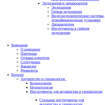
Эндоскопия и лапароскопия
Эндоскопия
Гибкая эндоскопия
Видеоэндоскопические системы,
дезинфикационные установки
Лапараскопия
Инструменты к гибким
эндоскопам
Компания
О компании
Партнеры
Отзывы клиентов
Сотрудники
Вакансии
Реквизиты
Каталог
Акушерство и гинекология
Кольпоскопы
Неонатология
Инструменты для акушерства и гинекологии
Стальные инструменты для
акушерства и гинекологии