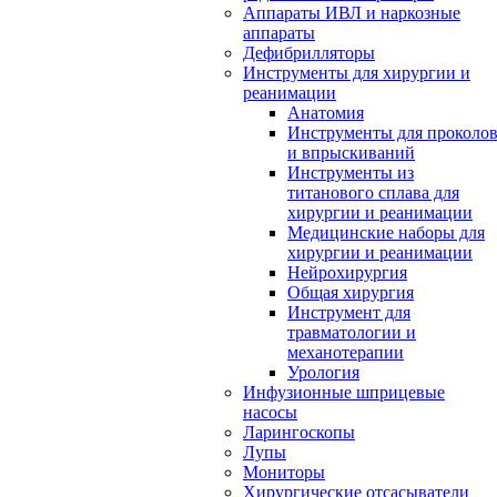
Аппараты ИВЛ и наркозные
аппараты
Дефибрилляторы
Инструменты для хирургии и
реанимации
Анатомия
Инструменты для проколо
и впрыскиваний
Инструменты из
титанового сплава для
хирургии и реанимации
Медицинские наборы для
хирургии и реанимации
Нейрохирургия
Общая хирургия
Инструмент для
травматологии и
механотерапии
Урология
Инфузионные шприцевые
насосы
Ларингоскопы
Лупы
Мониторы
Хирургические отсасыватели