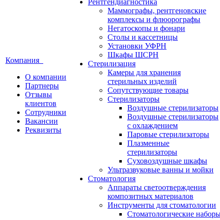
Рентгендиагностика
Маммографы, рентгеновские
комплексы и флюорографы
Негатоскопы и фонари
Столы и кассетницы
Установки УФРН
Шкафы ШСРН
Компания
Стерилизация
Камеры для хранения
О компании
стерильных изделий
Партнеры
Сопутствующие товары
Отзывы
Стерилизаторы
клиентов
Воздушные стерилизаторы
Сотрудники
Воздушные стерилизаторы
Вакансии
с охлаждением
Реквизиты
Паровые стерилизаторы
Плазменные
стерилизаторы
Суховоздушные шкафы
Ультразвуковые ванны и мойки
Стоматология
Аппараты светоотверждения
композитных материалов
Инструменты для стоматологии
Стоматологические набор