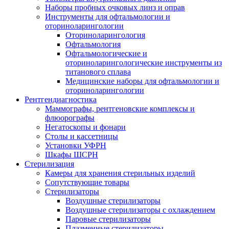
Наборы пробных очковых линз и оправ
Инструменты для офтальмологии и
оториноларингологии
Оториноларингология
Офтальмология
Офтальмологические и
оториноларингологические инструменты из
титанового сплава
Медицинские наборы для офтальмологии и
оториноларингологии
Рентгендиагностика
Маммографы, рентгеновские комплексы и
флюорографы
Негатоскопы и фонари
Столы и кассетницы
Установки УФРН
Шкафы ШСРН
Стерилизация
Камеры для хранения стерильных изделий
Сопутствующие товары
Стерилизаторы
Воздушные стерилизаторы
Воздушные стерилизаторы с охлаждением
Паровые стерилизаторы
Плазменные стерилизаторы