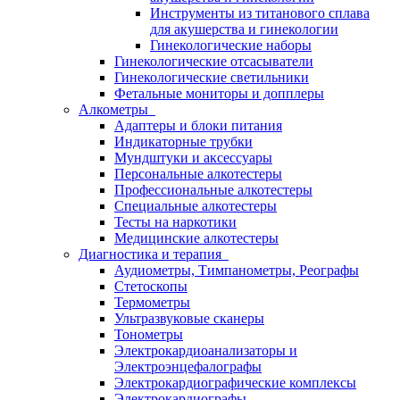
Инструменты из титанового сплава
для акушерства и гинекологии
Гинекологические наборы
Гинекологические отсасыватели
Гинекологические светильники
Фетальные мониторы и допплеры
Алкометры
Адаптеры и блоки питания
Индикаторные трубки
Мундштуки и аксессуары
Персональные алкотестеры
Профессиональные алкотестеры
Специальные алкотестеры
Тесты на наркотики
Медицинские алкотестеры
Диагностика и терапия
Аудиометры, Тимпанометры, Реографы
Стетоскопы
Термометры
Ультразвуковые сканеры
Тонометры
Электрокардиоанализаторы и
Электроэнцефалографы
Электрокардиографические комплексы
Электрокардиографы