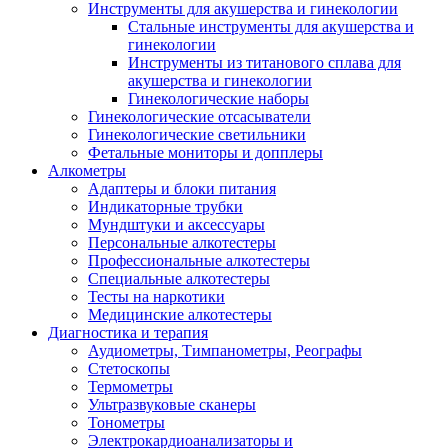
Инструменты для акушерства и гинекологии
Стальные инструменты для акушерства и
гинекологии
Инструменты из титанового сплава для
акушерства и гинекологии
Гинекологические наборы
Гинекологические отсасыватели
Гинекологические светильники
Фетальные мониторы и допплеры
Алкометры
Адаптеры и блоки питания
Индикаторные трубки
Мундштуки и аксессуары
Персональные алкотестеры
Профессиональные алкотестеры
Специальные алкотестеры
Тесты на наркотики
Медицинские алкотестеры
Диагностика и терапия
Аудиометры, Тимпанометры, Реографы
Стетоскопы
Термометры
Ультразвуковые сканеры
Тонометры
Электрокардиоанализаторы и