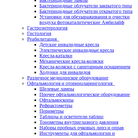
Бактерицидные лампы
Бактерицидные облучатели закрытого типа
Бактерицидные облучатели открытого типа
Установки для обеззараживания и очистки
воздуха фотокаталитические Амбилайф
Гастроэнтерология
Гистология
Реабилитация
Детские инвалидные кресла
Электрические инвалидные кресла
Кресла-каталки
Механические кресла-коляски
Кресла-коляски с санитарным оснащением
Ходунки для инвалидов
Различное медицинское оборудование
Офтальмология и оториноларингология
Щелевые лампы
Прочее офтальмологическое оборудование
Офтальмоскопы
Рефрактометры
Периметры
Таблицы и осветители таблиц
Тонометры внутриглазного давления
Наборы пробных очковых линз и оправ
Инструменты для офтальмологии и