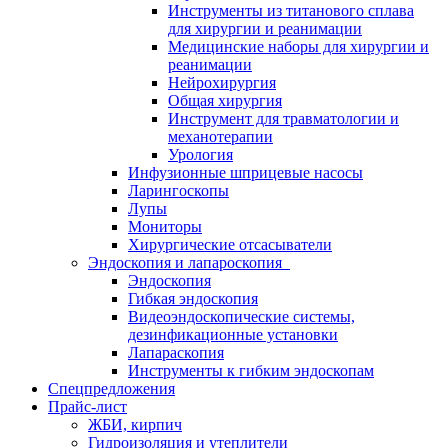
Инструменты из титанового сплава
для хирургии и реанимации
Медицинские наборы для хирургии и
реанимации
Нейрохирургия
Общая хирургия
Инструмент для травматологии и
механотерапии
Урология
Инфузионные шприцевые насосы
Ларингоскопы
Лупы
Мониторы
Хирургические отсасыватели
Эндоскопия и лапароскопия
Эндоскопия
Гибкая эндоскопия
Видеоэндоскопические системы,
дезинфикационные установки
Лапараскопия
Инструменты к гибким эндоскопам
Спецпредложения
Прайс-лист
ЖБИ, кирпич
Гидроизоляция и утеплители