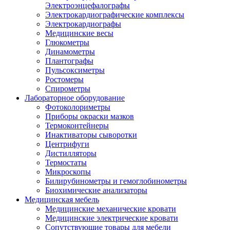
Электроэнцефалографы
Электрокардиографические комплексы
Электрокардиографы
Медицинские весы
Глюкометры
Динамометры
Плантографы
Пульсоксиметры
Ростомеры
Спирометры
Лабораторное оборудование
Фотоколориметры
Приборы окраски мазков
Термоконтейнеры
Инактиваторы сыворотки
Центрифуги
Дистилляторы
Термостаты
Микроскопы
Билирубинометры и гемоглобинометры
Биохимические анализаторы
Медицинская мебель
Медицинские механические кровати
Медицинские электрические кровати
Сопутствующие товары для мебели