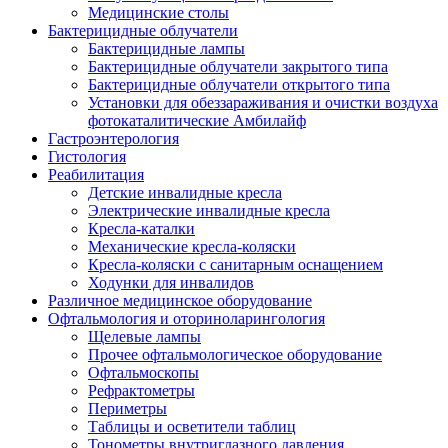
Медицинские столы
Бактерицидные облучатели
Бактерицидные лампы
Бактерицидные облучатели закрытого типа
Бактерицидные облучатели открытого типа
Установки для обеззараживания и очистки воздуха
фотокаталитические Амбилайф
Гастроэнтерология
Гистология
Реабилитация
Детские инвалидные кресла
Электрические инвалидные кресла
Кресла-каталки
Механические кресла-коляски
Кресла-коляски с санитарным оснащением
Ходунки для инвалидов
Различное медицинское оборудование
Офтальмология и оториноларингология
Щелевые лампы
Прочее офтальмологическое оборудование
Офтальмоскопы
Рефрактометры
Периметры
Таблицы и осветители таблиц
Тонометры внутриглазного давления