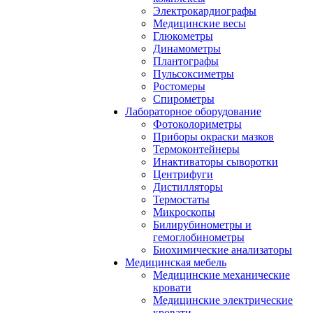
Электрокардиографы
Медицинские весы
Глюкометры
Динамометры
Плантографы
Пульсоксиметры
Ростомеры
Спирометры
Лабораторное оборудование
Фотоколориметры
Приборы окраски мазков
Термоконтейнеры
Инактиваторы сыворотки
Центрифуги
Дистилляторы
Термостаты
Микроскопы
Билирубинометры и
гемоглобинометры
Биохимические анализаторы
Медицинская мебель
Медицинские механические
кровати
Медицинские электрические
кровати