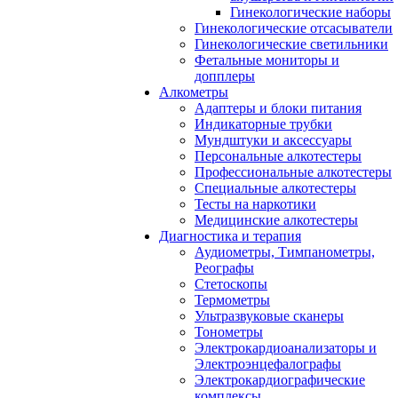
Гинекологические наборы
Гинекологические отсасыватели
Гинекологические светильники
Фетальные мониторы и
допплеры
Алкометры
Адаптеры и блоки питания
Индикаторные трубки
Мундштуки и аксессуары
Персональные алкотестеры
Профессиональные алкотестеры
Специальные алкотестеры
Тесты на наркотики
Медицинские алкотестеры
Диагностика и терапия
Аудиометры, Тимпанометры,
Реографы
Стетоскопы
Термометры
Ультразвуковые сканеры
Тонометры
Электрокардиоанализаторы и
Электроэнцефалографы
Электрокардиографические
комплексы