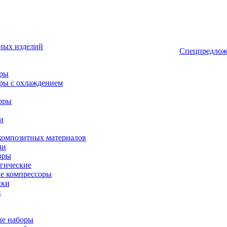
ных изделий
Спецпредлож
оры
ры с охлаждением
оры
и
композитных материалов
ии
оры
гические
е компрессоры
ики
и
ые наборы