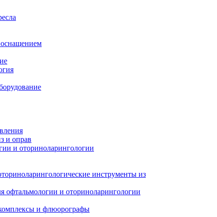
ресла
м оснащением
ие
огия
борудование
авления
з и оправ
гии и оториноларингологии
оториноларингологические инструменты из
я офтальмологии и оториноларингологии
 комплексы и флюорографы