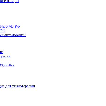
кие наборы
у №36 МЗ РФ
 РФ
ых автомобилей
ий
туаций
взрослых
ие для физиотерапии