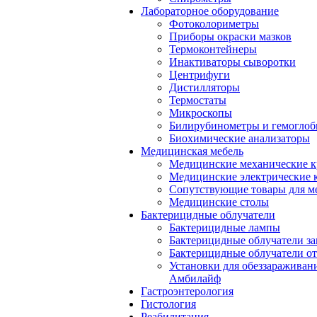
Лабораторное оборудование
Фотоколориметры
Приборы окраски мазков
Термоконтейнеры
Инактиваторы сыворотки
Центрифуги
Дистилляторы
Термостаты
Микроскопы
Билирубинометры и гемогло
Биохимические анализаторы
Медицинская мебель
Медицинские механические к
Медицинские электрические 
Сопутствующие товары для м
Медицинские столы
Бактерицидные облучатели
Бактерицидные лампы
Бактерицидные облучатели за
Бактерицидные облучатели о
Установки для обеззараживан
Амбилайф
Гастроэнтерология
Гистология
Реабилитация