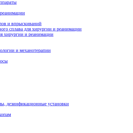
ппараты
 реанимации
лов и впрыскиваний
ого сплава для хирургии и реанимации
я хирургии и реанимации
тологии и механотерапии
сосы
мы, дезинфикационные установки
копам