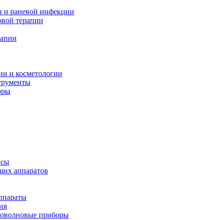
н и раневой инфекции
вой терапии
рапии
ии и косметологии
трументы
оры
псы
щих аппаратов
ппараты
ия
иоволновые приборы