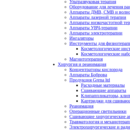
Ультразвуковая терапия
Оборудование для лечения ра
Аппараты ДМВ, СМВ и волно
Аппараты лазерной терапии
Аппараты низкочастотной те
Аппараты УВЧ-терапии
Аппараты электротерапии
Ингаляторы
Инструменты для физиотерап
Косметологические инс
Косметологические наб
Магнитотерапия
Хирургия и реанимация
Концентраторы кислорода
Аппараты Боброва
Продукция Grena ltd
Расходные материалы
Сшивающие аппараты
Клипаппликаторы, кли
Картриджи для сшиваю
Реанимация
Операционные светильники
Сшивающие хирургические а
Травматология и механотерап
Электрохирургические и рад