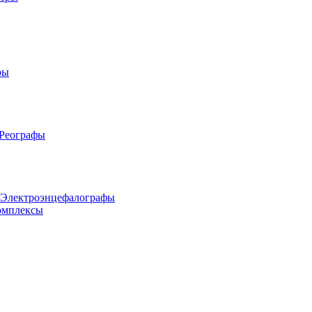
ры
 Реографы
 Электроэнцефалографы
омплексы