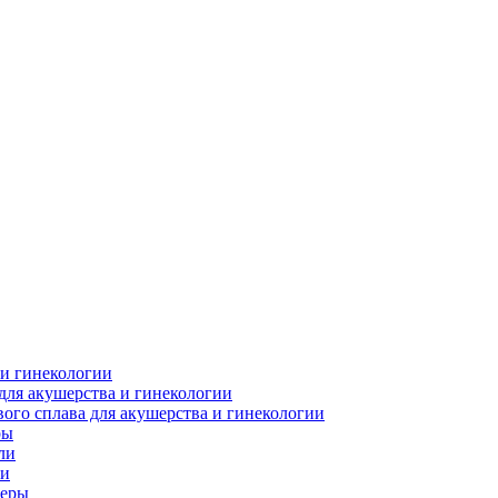
 и гинекологии
для акушерства и гинекологии
ого сплава для акушерства и гинекологии
ры
ли
ки
леры