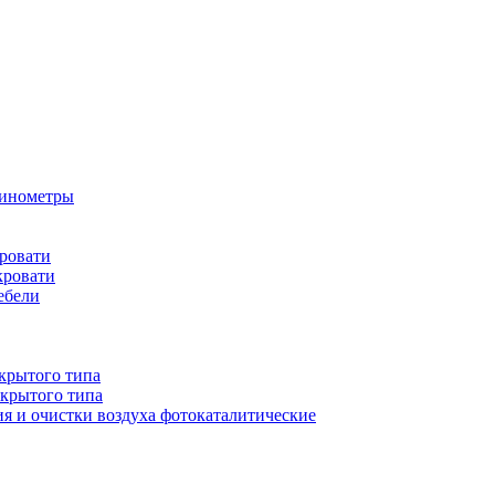
бинометры
ровати
кровати
ебели
крытого типа
ткрытого типа
ия и очистки воздуха фотокаталитические