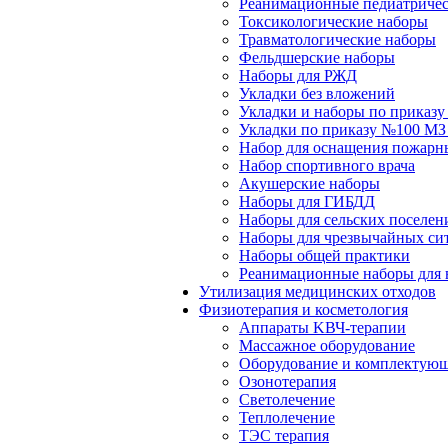
Реанимационные педиатричес
Токсикологические наборы
Травматологические наборы
Фельдшерские наборы
Наборы для РЖД
Укладки без вложений
Укладки и наборы по приказ
Укладки по приказу №100 МЗ
Набор для оснащения пожарн
Набор спортивного врача
Акушерские наборы
Наборы для ГИБДД
Наборы для сельских поселен
Наборы для чрезвычайных си
Наборы общей практики
Реанимационные наборы для 
Утилизация медицинских отходов
Физиотерапия и косметология
Аппараты KВЧ-терапии
Массажное оборудование
Оборудование и комплектующ
Озонотерапия
Светолечение
Теплолечение
ТЭС терапия