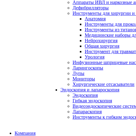
Аппараты ИВЛ и наркозные а
Дефибрилляторы
Инструменты для хирургии и
Анатомия
Инструменты для проко
Инструменты из титанов
Медицинские наборы дл
Нейрохирургия
Общая хирургия
Инструмент для травма
Урология
Инфузионные шприцевые на
Ларингоскопы
Лупы
Мониторы
Хирургические отсасыватели
Эндоскопия и лапароскопия
Эндоскопия
Гибкая эндоскопия
Видеоэндоскопические систе
Лапараскопия
Инструменты к гибким эндос
Компания