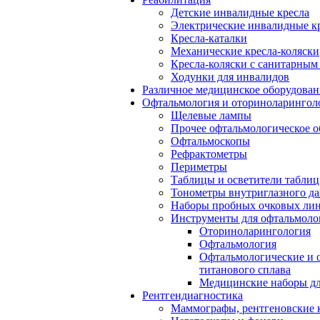
Детские инвалидные кресла
Электрические инвалидные к
Кресла-каталки
Механические кресла-коляски
Кресла-коляски с санитарны
Ходунки для инвалидов
Различное медицинское оборудован
Офтальмология и оториноларингол
Щелевые лампы
Прочее офтальмологическое о
Офтальмоскопы
Рефрактометры
Периметры
Таблицы и осветители таблиц
Тонометры внутриглазного д
Наборы пробных очковых лин
Инструменты для офтальмоло
Оториноларингология
Офтальмология
Офтальмологические и 
титанового сплава
Медицинские наборы дл
Рентгендиагностика
Маммографы, рентгеновские