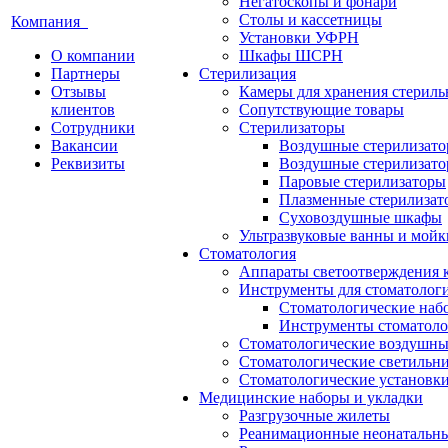
Негатоскопы и фонари
Столы и кассетницы
Компания
Установки УФРН
О компании
Шкафы ШСРН
Партнеры
Стерилизация
Отзывы
Камеры для хранения стериль
клиентов
Сопутствующие товары
Сотрудники
Стерилизаторы
Вакансии
Воздушные стерилизат
Реквизиты
Воздушные стерилизато
Паровые стерилизаторы
Плазменные стерилизат
Суховоздушные шкафы
Ультразвуковые ванны и мойк
Стоматология
Аппараты светоотверждения 
Инструменты для стоматолог
Стоматологические наб
Инструменты стоматоло
Стоматологические воздушны
Стоматологические светильн
Стоматологические установк
Медицинские наборы и укладки
Разгрузочные жилеты
Реанимационные неонатальн