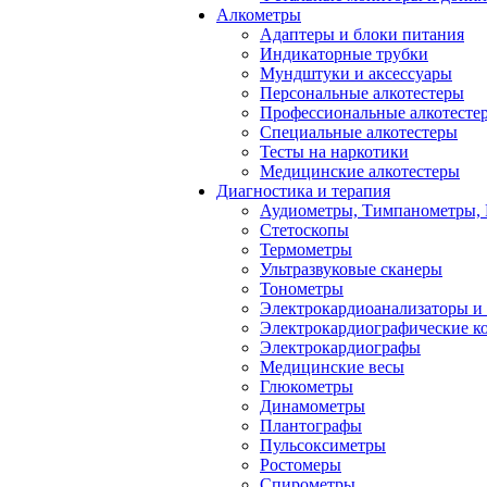
Алкометры
Адаптеры и блоки питания
Индикаторные трубки
Мундштуки и аксессуары
Персональные алкотестеры
Профессиональные алкотесте
Специальные алкотестеры
Тесты на наркотики
Медицинские алкотестеры
Диагностика и терапия
Аудиометры, Тимпанометры,
Стетоскопы
Термометры
Ультразвуковые сканеры
Тонометры
Электрокардиоанализаторы и
Электрокардиографические к
Электрокардиографы
Медицинские весы
Глюкометры
Динамометры
Плантографы
Пульсоксиметры
Ростомеры
Спирометры