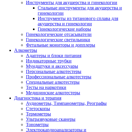
Инструменты для акушерства и гинекологии
Стальные инструменты для акушерства и
гинекологии
Инструменты из титанового сплава для
акушерства и гинекологии
Гинекологические наборы
Гинекологические отсасыватели
Гинекологические светильники
Фетальные мониторы и допплеры
Алкометры
Адаптеры и блоки питания
Индикаторные трубки
Мундштуки и аксессуары
Персональные алкотестеры
Профессиональные алкотестеры
Специальные алкотестеры
Тесты на наркотики
Медицинские алкотестеры
Диагностика и терапия
Аудиометры, Тимпанометры, Реографы
Стетоскопы
Термометры
Ультразвуковые сканеры
Тонометры
Электрокардиоанализаторы и