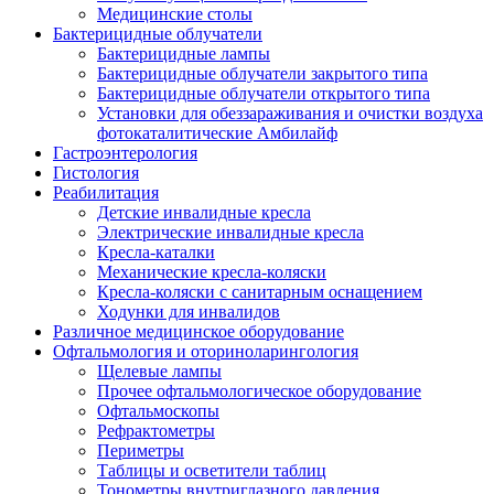
Медицинские столы
Бактерицидные облучатели
Бактерицидные лампы
Бактерицидные облучатели закрытого типа
Бактерицидные облучатели открытого типа
Установки для обеззараживания и очистки воздуха
фотокаталитические Амбилайф
Гастроэнтерология
Гистология
Реабилитация
Детские инвалидные кресла
Электрические инвалидные кресла
Кресла-каталки
Механические кресла-коляски
Кресла-коляски с санитарным оснащением
Ходунки для инвалидов
Различное медицинское оборудование
Офтальмология и оториноларингология
Щелевые лампы
Прочее офтальмологическое оборудование
Офтальмоскопы
Рефрактометры
Периметры
Таблицы и осветители таблиц
Тонометры внутриглазного давления