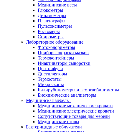
Медицинские весы
Глюкометры
Динамометры
Плантографы
Пульсоксиметры
Ростомеры
Спирометры
Лабораторное оборудование
Фотоколориметры
Приборы окраски мазков
Термоконтейнеры
Инактиваторы сыворотки
Центрифуги
Дистилляторы
Термостаты
Микроскопы
Билирубинометры и гемоглобинометры
Биохимические анализаторы
Медицинская мебель
Медицинские механические кровати
Медицинские электрические кровати
Сопутствующие товары для мебели
Медицинские столы
Бактерицидные облучатели