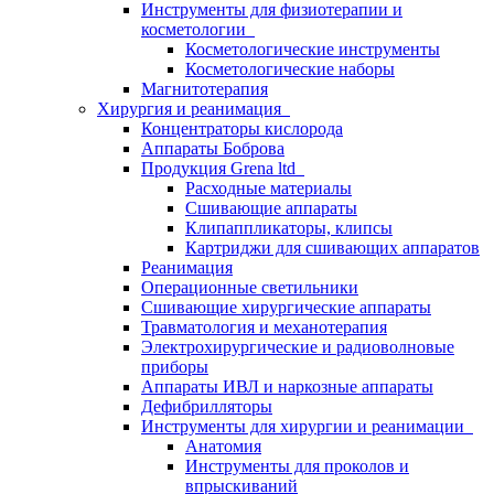
Инструменты для физиотерапии и
косметологии
Косметологические инструменты
Косметологические наборы
Магнитотерапия
Хирургия и реанимация
Концентраторы кислорода
Аппараты Боброва
Продукция Grena ltd
Расходные материалы
Сшивающие аппараты
Клипаппликаторы, клипсы
Картриджи для сшивающих аппаратов
Реанимация
Операционные светильники
Сшивающие хирургические аппараты
Травматология и механотерапия
Электрохирургические и радиоволновые
приборы
Аппараты ИВЛ и наркозные аппараты
Дефибрилляторы
Инструменты для хирургии и реанимации
Анатомия
Инструменты для проколов и
впрыскиваний