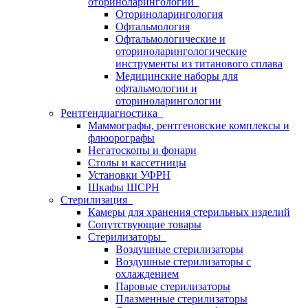
оториноларингологии
Оториноларингология
Офтальмология
Офтальмологические и
оториноларингологические
инструменты из титанового сплава
Медицинские наборы для
офтальмологии и
оториноларингологии
Рентгендиагностика
Маммографы, рентгеновские комплексы и
флюорографы
Негатоскопы и фонари
Столы и кассетницы
Установки УФРН
Шкафы ШСРН
Стерилизация
Камеры для хранения стерильных изделий
Сопутствующие товары
Стерилизаторы
Воздушные стерилизаторы
Воздушные стерилизаторы с
охлаждением
Паровые стерилизаторы
Плазменные стерилизаторы