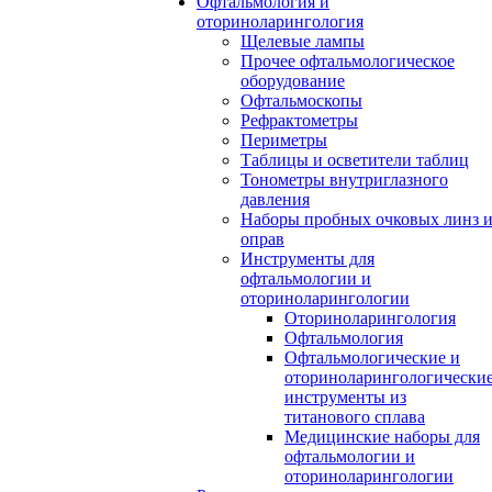
Офтальмология и
оториноларингология
Щелевые лампы
Прочее офтальмологическое
оборудование
Офтальмоскопы
Рефрактометры
Периметры
Таблицы и осветители таблиц
Тонометры внутриглазного
давления
Наборы пробных очковых линз 
оправ
Инструменты для
офтальмологии и
оториноларингологии
Оториноларингология
Офтальмология
Офтальмологические и
оториноларингологически
инструменты из
титанового сплава
Медицинские наборы для
офтальмологии и
оториноларингологии