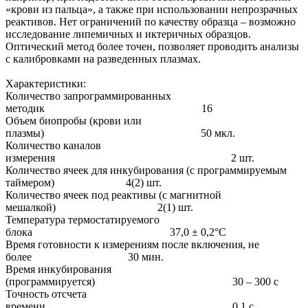
«крови из пальца», а также при использовании непрозрачных
реактивов. Нет ограничений по качеству образца – возможно
исследование липемичных и иктеричных образцов.
Оптический метод более точен, позволяет проводить анализы
с калибровками на разведенных плазмах.
Характеристики:
Количество запрограммированных
методик 16
Объем биопробы (крови или
плазмы) 50 мкл.
Количество каналов
измерения 2 шт.
Количество ячеек для инкубирования (с программируемым
таймером) 4(2) шт.
Количество ячеек под реактивы (с магнитной
мешалкой) 2(1) шт.
Температура термостатируемого
блока 37,0 ± 0,2°C
Время готовности к измерениям после включения, не
более 30 мин.
Время инкубирования
(программируется) 30 – 300 с
Точность отсчета
времени 0,1 с