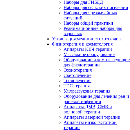
Наборы для ГИБДД
Наборы для сельских поселений
Наборы для чрезвычайных
ситуаций
Наборы общей практики
Реанимационные наборы для
взрослых
Утилизация медицинских отходов
Физиотерапия и косметология
Аппараты KВЧ-терапии
Массажное оборудование
Оборудование и комплектующие
для физиотерапии
Озонотерапия
Светолечение
Теплолечение
ТЭС терапия
Ультразвуковая терапия
Оборудование для лечения ран и
раневой инфекции
Аппараты ДМВ, СМВ и
волновой терапии
Аппараты лазерной терапии
Аппараты низкочастотной
терапии