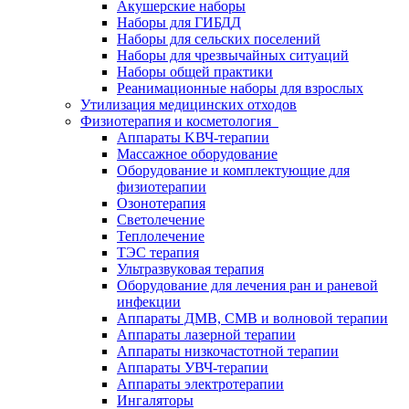
Акушерские наборы
Наборы для ГИБДД
Наборы для сельских поселений
Наборы для чрезвычайных ситуаций
Наборы общей практики
Реанимационные наборы для взрослых
Утилизация медицинских отходов
Физиотерапия и косметология
Аппараты KВЧ-терапии
Массажное оборудование
Оборудование и комплектующие для
физиотерапии
Озонотерапия
Светолечение
Теплолечение
ТЭС терапия
Ультразвуковая терапия
Оборудование для лечения ран и раневой
инфекции
Аппараты ДМВ, СМВ и волновой терапии
Аппараты лазерной терапии
Аппараты низкочастотной терапии
Аппараты УВЧ-терапии
Аппараты электротерапии
Ингаляторы