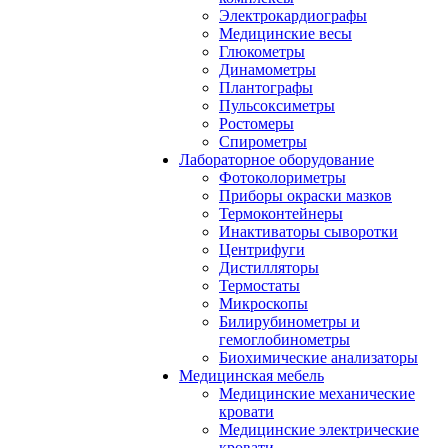
Электрокардиографы
Медицинские весы
Глюкометры
Динамометры
Плантографы
Пульсоксиметры
Ростомеры
Спирометры
Лабораторное оборудование
Фотоколориметры
Приборы окраски мазков
Термоконтейнеры
Инактиваторы сыворотки
Центрифуги
Дистилляторы
Термостаты
Микроскопы
Билирубинометры и
гемоглобинометры
Биохимические анализаторы
Медицинская мебель
Медицинские механические
кровати
Медицинские электрические
кровати