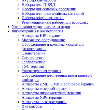
Акушерские наборы
Наборы для ГИБДД
Наборы для сельских поселений
Наборы для чрезвычайных ситуаций
Наборы общей практики
Реанимационные наборы для взрослых
Утилизация медицинских отходов
Физиотерапия и косметология
Аппараты KВЧ-терапии
Массажное оборудование
Оборудование и комплектующие для
физиотерапии
Озонотерапия
Светолечение
Теплолечение
ТЭС терапия
Ультразвуковая терапия
Оборудование для лечения ран и раневой
инфекции
Аппараты ДМВ, СМВ и волновой терапии
Аппараты лазерной терапии
Аппараты низкочастотной терапии
Аппараты УВЧ-терапии
Аппараты электротерапии
Ингаляторы