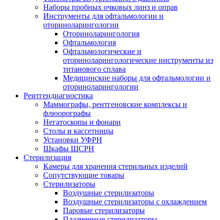
Наборы пробных очковых линз и оправ
Инструменты для офтальмологии и
оториноларингологии
Оториноларингология
Офтальмология
Офтальмологические и
оториноларингологические инструменты из
титанового сплава
Медицинские наборы для офтальмологии и
оториноларингологии
Рентгендиагностика
Маммографы, рентгеновские комплексы и
флюорографы
Негатоскопы и фонари
Столы и кассетницы
Установки УФРН
Шкафы ШСРН
Стерилизация
Камеры для хранения стерильных изделий
Сопутствующие товары
Стерилизаторы
Воздушные стерилизаторы
Воздушные стерилизаторы с охлаждением
Паровые стерилизаторы
Плазменные стерилизаторы