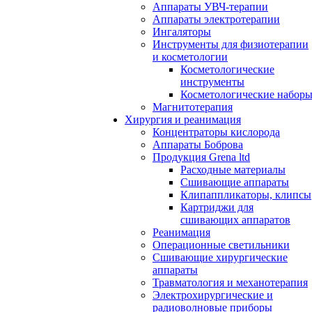
Аппараты УВЧ-терапии
Аппараты электротерапии
Ингаляторы
Инструменты для физиотерапии
и косметологии
Косметологические
инструменты
Косметологические набор
Магнитотерапия
Хирургия и реанимация
Концентраторы кислорода
Аппараты Боброва
Продукция Grena ltd
Расходные материалы
Сшивающие аппараты
Клипаппликаторы, клипсы
Картриджи для
сшивающих аппаратов
Реанимация
Операционные светильники
Сшивающие хирургические
аппараты
Травматология и механотерапия
Электрохирургические и
радиоволновые приборы