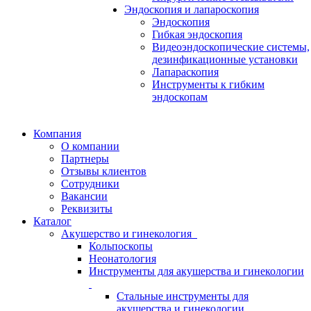
Эндоскопия и лапароскопия
Эндоскопия
Гибкая эндоскопия
Видеоэндоскопические системы,
дезинфикационные установки
Лапараскопия
Инструменты к гибким
эндоскопам
Компания
О компании
Партнеры
Отзывы клиентов
Сотрудники
Вакансии
Реквизиты
Каталог
Акушерство и гинекология
Кольпоскопы
Неонатология
Инструменты для акушерства и гинекологии
Стальные инструменты для
акушерства и гинекологии