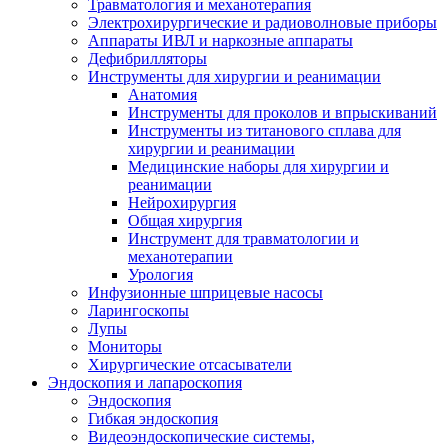
Травматология и механотерапия
Электрохирургические и радиоволновые приборы
Аппараты ИВЛ и наркозные аппараты
Дефибрилляторы
Инструменты для хирургии и реанимации
Анатомия
Инструменты для проколов и впрыскиваний
Инструменты из титанового сплава для
хирургии и реанимации
Медицинские наборы для хирургии и
реанимации
Нейрохирургия
Общая хирургия
Инструмент для травматологии и
механотерапии
Урология
Инфузионные шприцевые насосы
Ларингоскопы
Лупы
Мониторы
Хирургические отсасыватели
Эндоскопия и лапароскопия
Эндоскопия
Гибкая эндоскопия
Видеоэндоскопические системы,