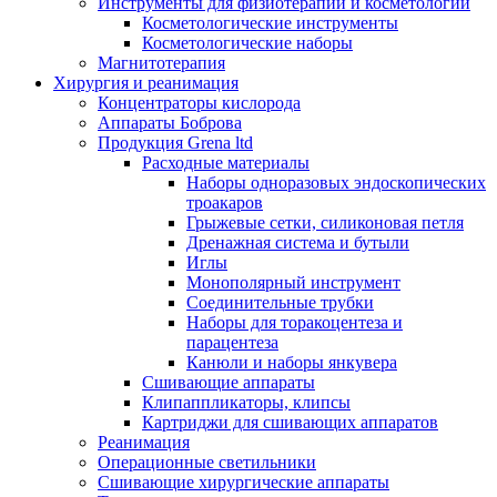
Инструменты для физиотерапии и косметологии
Косметологические инструменты
Косметологические наборы
Магнитотерапия
Хирургия и реанимация
Концентраторы кислорода
Аппараты Боброва
Продукция Grena ltd
Расходные материалы
Наборы одноразовых эндоскопических
троакаров
Грыжевые сетки, силиконовая петля
Дренажная система и бутыли
Иглы
Монополярный инструмент
Соединительные трубки
Наборы для торакоцентеза и
парацентеза
Канюли и наборы янкувера
Сшивающие аппараты
Клипаппликаторы, клипсы
Картриджи для сшивающих аппаратов
Реанимация
Операционные светильники
Сшивающие хирургические аппараты