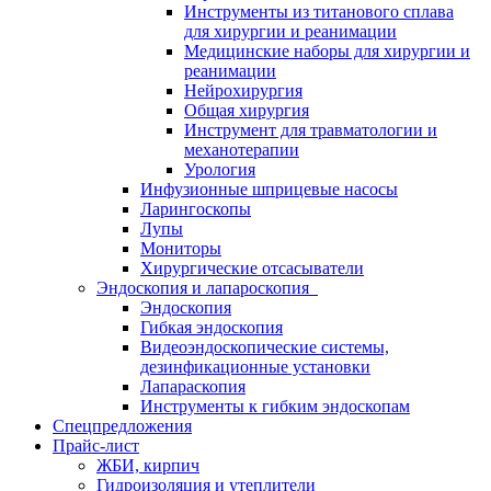
Инструменты из титанового сплава
для хирургии и реанимации
Медицинские наборы для хирургии и
реанимации
Нейрохирургия
Общая хирургия
Инструмент для травматологии и
механотерапии
Урология
Инфузионные шприцевые насосы
Ларингоскопы
Лупы
Мониторы
Хирургические отсасыватели
Эндоскопия и лапароскопия
Эндоскопия
Гибкая эндоскопия
Видеоэндоскопические системы,
дезинфикационные установки
Лапараскопия
Инструменты к гибким эндоскопам
Спецпредложения
Прайс-лист
ЖБИ, кирпич
Гидроизоляция и утеплители