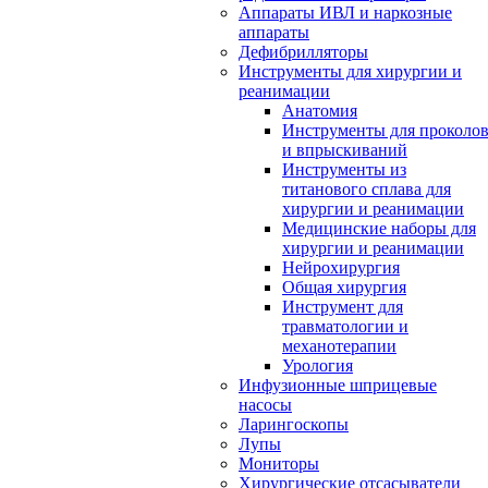
Аппараты ИВЛ и наркозные
аппараты
Дефибрилляторы
Инструменты для хирургии и
реанимации
Анатомия
Инструменты для проколо
и впрыскиваний
Инструменты из
титанового сплава для
хирургии и реанимации
Медицинские наборы для
хирургии и реанимации
Нейрохирургия
Общая хирургия
Инструмент для
травматологии и
механотерапии
Урология
Инфузионные шприцевые
насосы
Ларингоскопы
Лупы
Мониторы
Хирургические отсасыватели