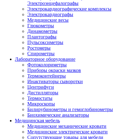
Электроэнцефалографы
Электрокардиографические комплексы
Электрокардиографы
Медицинские весы
Глюкометры
Динамометры
Плантографы
Пульсоксиметры
Ростомеры
Спирометры
Лабораторное оборудование
Фотоколориметры
Приборы окраски мазков
Термоконтейнеры
Инактиваторы сыворотки
Центрифуги
Дистилляторы
Термостаты
Микроскопы
Билирубинометры и гемоглобинометры
Биохимические анализаторы
Медицинская мебель
Медицинские механические кровати
Медицинские электрические кровати
Сопутствующие товары для мебели