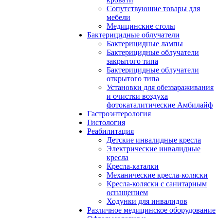
Сопутствующие товары для
мебели
Медицинские столы
Бактерицидные облучатели
Бактерицидные лампы
Бактерицидные облучатели
закрытого типа
Бактерицидные облучатели
открытого типа
Установки для обеззараживания
и очистки воздуха
фотокаталитические Амбилайф
Гастроэнтерология
Гистология
Реабилитация
Детские инвалидные кресла
Электрические инвалидные
кресла
Кресла-каталки
Механические кресла-коляски
Кресла-коляски с санитарным
оснащением
Ходунки для инвалидов
Различное медицинское оборудование