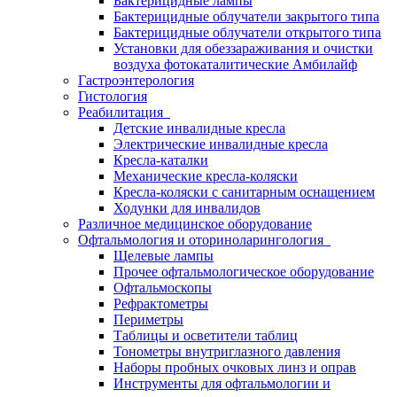
Бактерицидные лампы
Бактерицидные облучатели закрытого типа
Бактерицидные облучатели открытого типа
Установки для обеззараживания и очистки
воздуха фотокаталитические Амбилайф
Гастроэнтерология
Гистология
Реабилитация
Детские инвалидные кресла
Электрические инвалидные кресла
Кресла-каталки
Механические кресла-коляски
Кресла-коляски с санитарным оснащением
Ходунки для инвалидов
Различное медицинское оборудование
Офтальмология и оториноларингология
Щелевые лампы
Прочее офтальмологическое оборудование
Офтальмоскопы
Рефрактометры
Периметры
Таблицы и осветители таблиц
Тонометры внутриглазного давления
Наборы пробных очковых линз и оправ
Инструменты для офтальмологии и