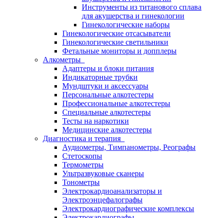
Инструменты из титанового сплава
для акушерства и гинекологии
Гинекологические наборы
Гинекологические отсасыватели
Гинекологические светильники
Фетальные мониторы и допплеры
Алкометры
Адаптеры и блоки питания
Индикаторные трубки
Мундштуки и аксессуары
Персональные алкотестеры
Профессиональные алкотестеры
Специальные алкотестеры
Тесты на наркотики
Медицинские алкотестеры
Диагностика и терапия
Аудиометры, Тимпанометры, Реографы
Стетоскопы
Термометры
Ультразвуковые сканеры
Тонометры
Электрокардиоанализаторы и
Электроэнцефалографы
Электрокардиографические комплексы
Электрокардиографы