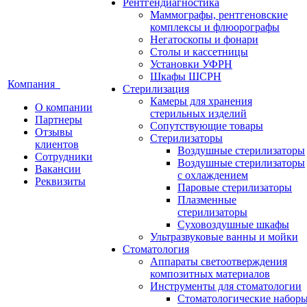
Рентгендиагностика
Маммографы, рентгеновские
комплексы и флюорографы
Негатоскопы и фонари
Столы и кассетницы
Установки УФРН
Шкафы ШСРН
Компания
Стерилизация
Камеры для хранения
О компании
стерильных изделий
Партнеры
Сопутствующие товары
Отзывы
Стерилизаторы
клиентов
Воздушные стерилизаторы
Сотрудники
Воздушные стерилизаторы
Вакансии
с охлаждением
Реквизиты
Паровые стерилизаторы
Плазменные
стерилизаторы
Суховоздушные шкафы
Ультразвуковые ванны и мойки
Стоматология
Аппараты светоотверждения
композитных материалов
Инструменты для стоматологии
Стоматологические набор