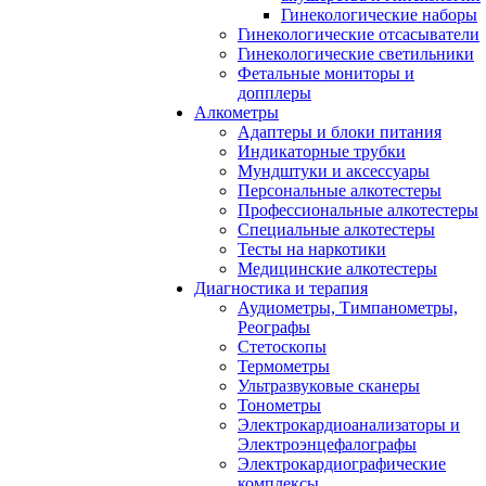
Гинекологические наборы
Гинекологические отсасыватели
Гинекологические светильники
Фетальные мониторы и
допплеры
Алкометры
Адаптеры и блоки питания
Индикаторные трубки
Мундштуки и аксессуары
Персональные алкотестеры
Профессиональные алкотестеры
Специальные алкотестеры
Тесты на наркотики
Медицинские алкотестеры
Диагностика и терапия
Аудиометры, Тимпанометры,
Реографы
Стетоскопы
Термометры
Ультразвуковые сканеры
Тонометры
Электрокардиоанализаторы и
Электроэнцефалографы
Электрокардиографические
комплексы