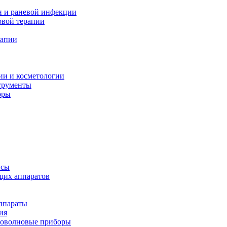
н и раневой инфекции
вой терапии
рапии
ии и косметологии
трументы
оры
псы
щих аппаратов
ппараты
ия
иоволновые приборы