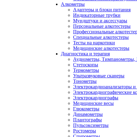
Алкометры
Адаптеры и блоки питания
Индикаторные трубки
Мундштуки и аксессуары
Персональные алкотестеры
Профессиональные алкотесте
Специальные алкотестеры
Тесты на наркотики
Медицинские алкотестеры
Диагностика и терапия
Аудиометры, Тимпанометры,
Стетоскопы
Термометры
Ультразвуковые сканеры
Тонометры
Электрокардиоанализаторы и
Электрокардиографические к
Электрокардиографы
Медицинские весы
Глюкометры
Динамометры
Плантографы
Пульсоксиметры
Ростомеры
Спирометры