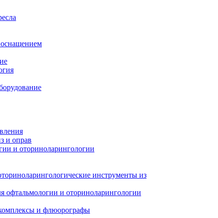
ресла
м оснащением
ие
огия
борудование
авления
з и оправ
гии и оториноларингологии
оториноларингологические инструменты из
я офтальмологии и оториноларингологии
 комплексы и флюорографы