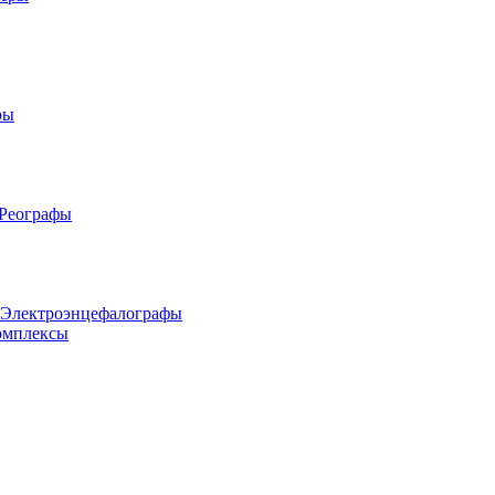
ры
 Реографы
 Электроэнцефалографы
омплексы