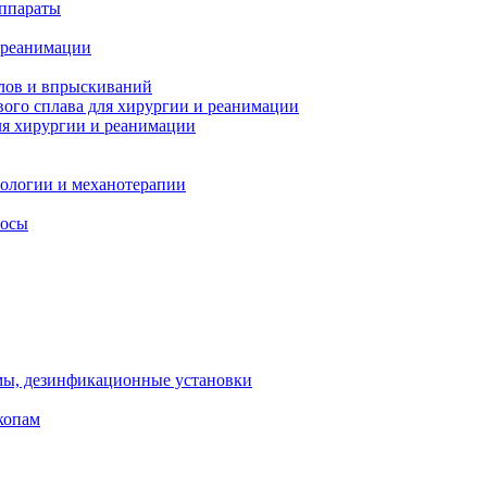
ппараты
 реанимации
лов и впрыскиваний
ого сплава для хирургии и реанимации
я хирургии и реанимации
тологии и механотерапии
сосы
мы, дезинфикационные установки
копам