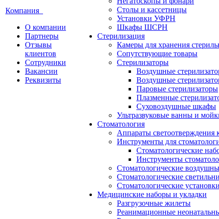
Негатоскопы и фонари
Столы и кассетницы
Компания
Установки УФРН
О компании
Шкафы ШСРН
Партнеры
Стерилизация
Отзывы
Камеры для хранения стериль
клиентов
Сопутствующие товары
Сотрудники
Стерилизаторы
Вакансии
Воздушные стерилизат
Реквизиты
Воздушные стерилизато
Паровые стерилизаторы
Плазменные стерилизат
Суховоздушные шкафы
Ультразвуковые ванны и мойк
Стоматология
Аппараты светоотверждения 
Инструменты для стоматолог
Стоматологические наб
Инструменты стоматоло
Стоматологические воздушны
Стоматологические светильн
Стоматологические установк
Медицинские наборы и укладки
Разгрузочные жилеты
Реанимационные неонатальн