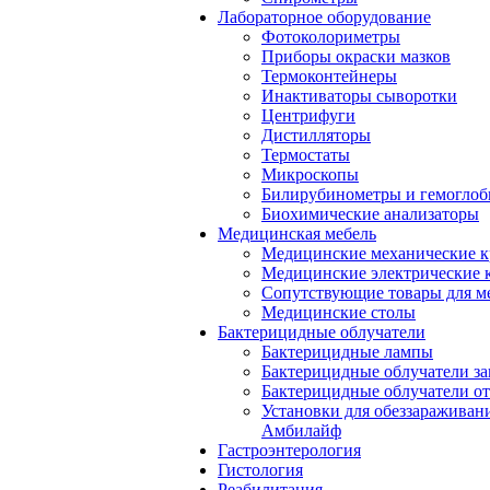
Лабораторное оборудование
Фотоколориметры
Приборы окраски мазков
Термоконтейнеры
Инактиваторы сыворотки
Центрифуги
Дистилляторы
Термостаты
Микроскопы
Билирубинометры и гемогло
Биохимические анализаторы
Медицинская мебель
Медицинские механические к
Медицинские электрические 
Сопутствующие товары для м
Медицинские столы
Бактерицидные облучатели
Бактерицидные лампы
Бактерицидные облучатели за
Бактерицидные облучатели о
Установки для обеззараживан
Амбилайф
Гастроэнтерология
Гистология
Реабилитация