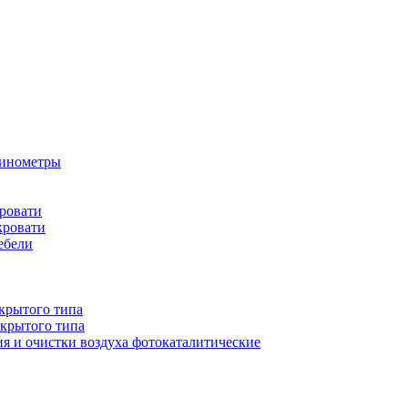
бинометры
ровати
кровати
ебели
крытого типа
ткрытого типа
ия и очистки воздуха фотокаталитические