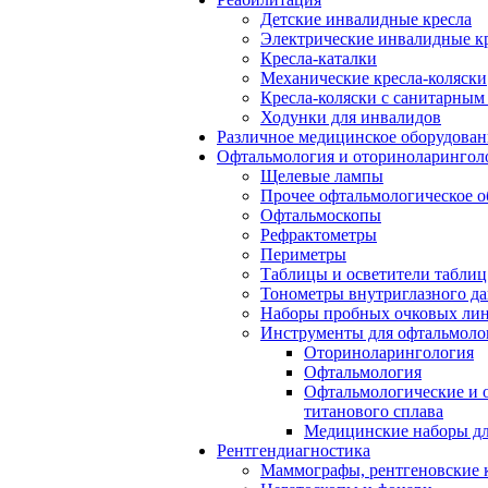
Детские инвалидные кресла
Электрические инвалидные к
Кресла-каталки
Механические кресла-коляски
Кресла-коляски с санитарны
Ходунки для инвалидов
Различное медицинское оборудован
Офтальмология и оториноларингол
Щелевые лампы
Прочее офтальмологическое о
Офтальмоскопы
Рефрактометры
Периметры
Таблицы и осветители таблиц
Тонометры внутриглазного д
Наборы пробных очковых лин
Инструменты для офтальмоло
Оториноларингология
Офтальмология
Офтальмологические и 
титанового сплава
Медицинские наборы дл
Рентгендиагностика
Маммографы, рентгеновские