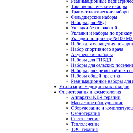
Реанимационные педиатричес
Токсикологические наборы
Травматологические наборы
Фельдшерские наборы
Наборы для РЖД
Укладки без вложений
Укладки и наборы по приказ
Укладки по приказу №100 МЗ
Набор для оснащения пожарн
Набор спортивного врача
Акушерские наборы
Наборы для ГИБДД
Наборы для сельских поселен
Наборы для чрезвычайных си
Наборы общей практики
Реанимационные наборы для 
Утилизация медицинских отходов
Физиотерапия и косметология
Аппараты KВЧ-терапии
Массажное оборудование
Оборудование и комплектующ
Озонотерапия
Светолечение
Теплолечение
ТЭС терапия