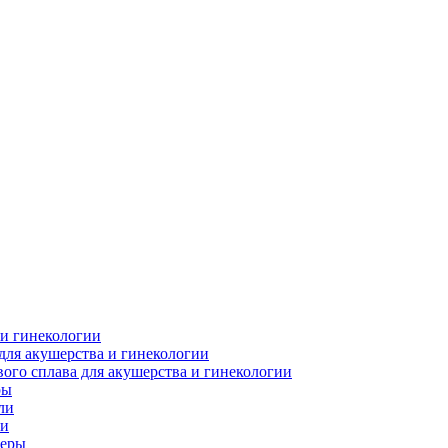
 и гинекологии
для акушерства и гинекологии
ого сплава для акушерства и гинекологии
ры
ли
ки
леры