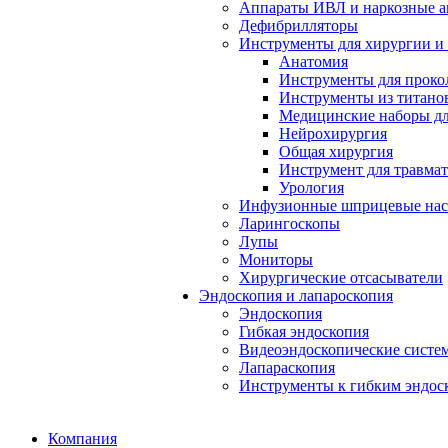
Аппараты ИВЛ и наркозные а
Дефибрилляторы
Инструменты для хирургии и
Анатомия
Инструменты для проко
Инструменты из титанов
Медицинские наборы дл
Нейрохирургия
Общая хирургия
Инструмент для травма
Урология
Инфузионные шприцевые на
Ларингоскопы
Лупы
Мониторы
Хирургические отсасыватели
Эндоскопия и лапароскопия
Эндоскопия
Гибкая эндоскопия
Видеоэндоскопические систе
Лапараскопия
Инструменты к гибким эндос
Компания