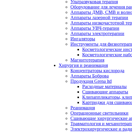
Ультразвуковая терапия
Оборудование для лечения ра
Аппараты ДМВ, СМВ и волно
Аппараты лазерной терапии
Аппараты низкочастотной те
Аппараты УВЧ-терапии
Аппараты электротерапии
Ингаляторы
Инструменты для физиотерап
Косметологические инс
Косметологические наб
Магнитотерапия
Хирургия и реанимация
Концентраторы кислорода
Аппараты Боброва
Продукция Grena ltd
Расходные материалы
Сшивающие аппараты
Клипаппликаторы, кли
Картриджи для сшиваю
Реанимация
Операционные светильники
Сшивающие хирургические а
Травматология и механотерап
Электрохирургические и рад