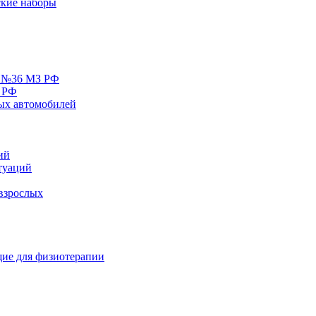
кие наборы
у №36 МЗ РФ
 РФ
ых автомобилей
ий
туаций
взрослых
ие для физиотерапии