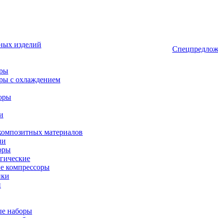
ных изделий
Спецпредлож
оры
ры с охлаждением
оры
и
композитных материалов
ии
оры
гические
е компрессоры
ики
и
ые наборы