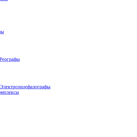
ры
 Реографы
 Электроэнцефалографы
омплексы