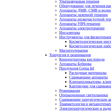
Ультразвуковая терапия
Оборудование для лечения ра
Аппараты ДМВ, СМВ и волно
Аппараты лазерной терапии
Аппараты низкочастотной те
Аппараты УВЧ-терапии
Аппараты электротерапии
Ингаляторы
Инструменты для физиотерап
Косметологические инс
Косметологические наб
Магнитотерапия
Хирургия и реанимация
Концентраторы кислорода
Аппараты Боброва
Продукция Grena ltd
Расходные материалы
Сшивающие аппараты
Клипаппликаторы, кли
Картриджи для сшиваю
Реанимация
Операционные светильники
Сшивающие хирургические а
Травматология и механотерап
Электрохирургические и рад