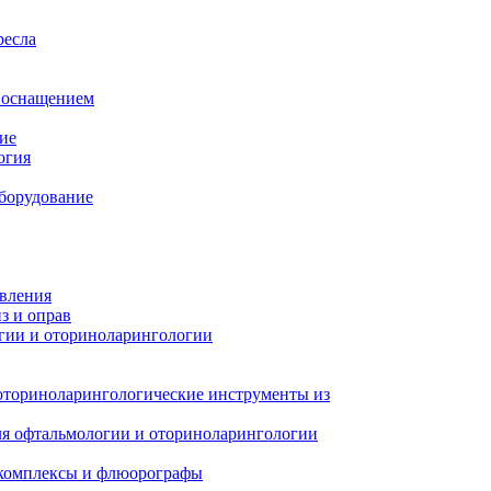
ресла
м оснащением
ие
огия
борудование
авления
з и оправ
гии и оториноларингологии
оториноларингологические инструменты из
я офтальмологии и оториноларингологии
 комплексы и флюорографы