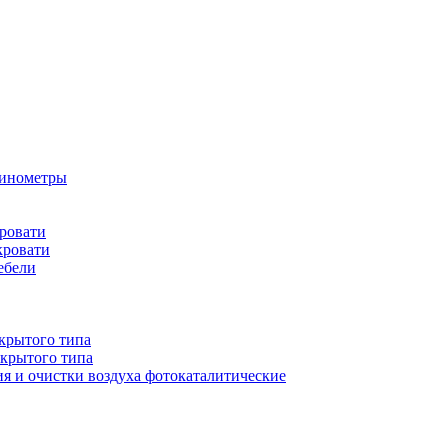
бинометры
ровати
кровати
ебели
крытого типа
ткрытого типа
ия и очистки воздуха фотокаталитические