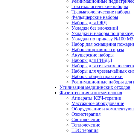
Реанимационные педиатричес
Токсикологические наборы
Травматологические наборы
Фельдшерские наборы
Наборы для РЖД
Укладки без вложений
Укладки и наборы по приказ
Укладки по приказу №100 МЗ
Набор для оснащения пожарн
Набор спортивного врача
Акушерские наборы
Наборы для ГИБДД
Наборы для сельских поселен
Наборы для чрезвычайных си
Наборы общей практики
Реанимационные наборы для 
Утилизация медицинских отходов
Физиотерапия и косметология
Аппараты KВЧ-терапии
Массажное оборудование
Оборудование и комплектующ
Озонотерапия
Светолечение
Теплолечение
ТЭС терапия