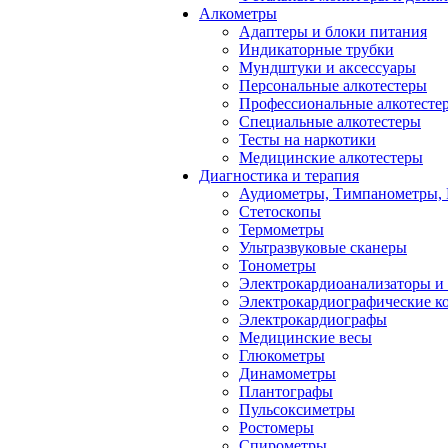
Алкометры
Адаптеры и блоки питания
Индикаторные трубки
Мундштуки и аксессуары
Персональные алкотестеры
Профессиональные алкотесте
Специальные алкотестеры
Тесты на наркотики
Медицинские алкотестеры
Диагностика и терапия
Аудиометры, Тимпанометры,
Стетоскопы
Термометры
Ультразвуковые сканеры
Тонометры
Электрокардиоанализаторы и
Электрокардиографические к
Электрокардиографы
Медицинские весы
Глюкометры
Динамометры
Плантографы
Пульсоксиметры
Ростомеры
Спирометры