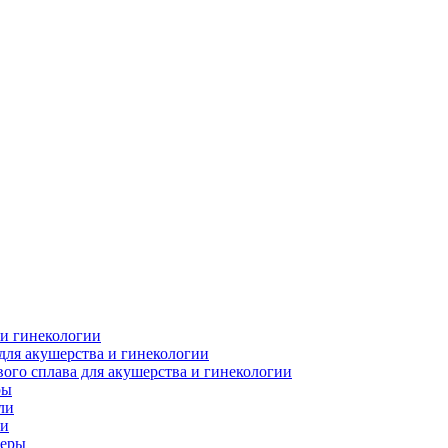
 и гинекологии
для акушерства и гинекологии
ого сплава для акушерства и гинекологии
ры
ли
ки
леры