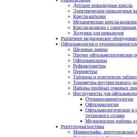
Детские инвалидные кресла
Электрические инвалидные к
Кресла-каталки
Механические кресла-коляски
Кресла-коляски с санитарны
Ходунки для инвалидов
Различное медицинское оборудован
Офтальмология и оториноларингол
Щелевые лампы
Прочее офтальмологическое о
Офтальмоскопы
Рефрактометры
Периметры
Таблицы и осветители таблиц
Тонометры внутриглазного д
Наборы пробных очковых лин
Инструменты для офтальмоло
Оториноларингология
Офтальмология
Офтальмологические и 
титанового сплава
Медицинские наборы дл
Рентгендиагностика
Маммографы, рентгеновские