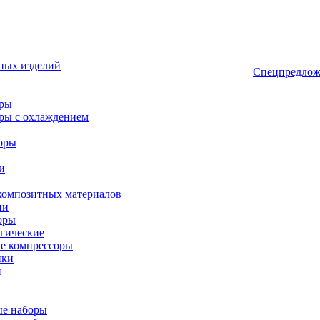
ных изделий
Спецпредлож
оры
ры с охлаждением
оры
и
композитных материалов
ии
оры
гические
е компрессоры
ики
и
ые наборы