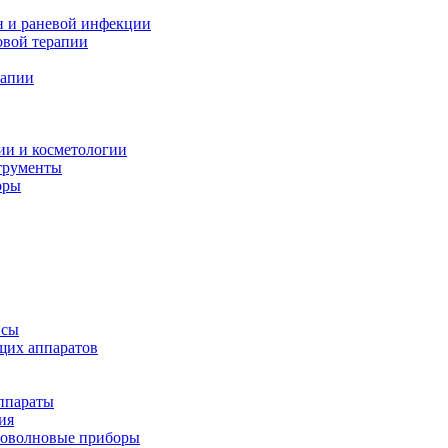
н и раневой инфекции
вой терапии
рапии
ии и косметологии
трументы
оры
псы
щих аппаратов
ппараты
ия
иоволновые приборы