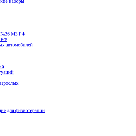
кие наборы
у №36 МЗ РФ
 РФ
ых автомобилей
ий
туаций
взрослых
ие для физиотерапии