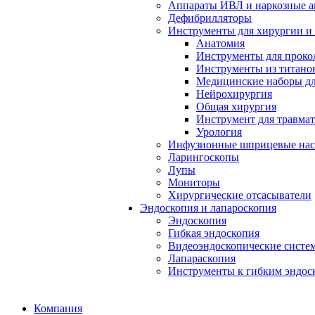
Аппараты ИВЛ и наркозные а
Дефибрилляторы
Инструменты для хирургии и
Анатомия
Инструменты для проко
Инструменты из титанов
Медицинские наборы дл
Нейрохирургия
Общая хирургия
Инструмент для травма
Урология
Инфузионные шприцевые на
Ларингоскопы
Лупы
Мониторы
Хирургические отсасыватели
Эндоскопия и лапароскопия
Эндоскопия
Гибкая эндоскопия
Видеоэндоскопические систе
Лапараскопия
Инструменты к гибким эндос
Компания