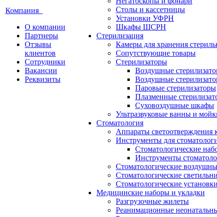
Негатоскопы и фонари
Столы и кассетницы
Компания
Установки УФРН
О компании
Шкафы ШСРН
Партнеры
Стерилизация
Отзывы
Камеры для хранения стериль
клиентов
Сопутствующие товары
Сотрудники
Стерилизаторы
Вакансии
Воздушные стерилизат
Реквизиты
Воздушные стерилизато
Паровые стерилизаторы
Плазменные стерилизат
Суховоздушные шкафы
Ультразвуковые ванны и мойк
Стоматология
Аппараты светоотверждения 
Инструменты для стоматолог
Стоматологические наб
Инструменты стоматоло
Стоматологические воздушны
Стоматологические светильн
Стоматологические установк
Медицинские наборы и укладки
Разгрузочные жилеты
Реанимационные неонатальн