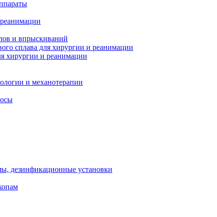
ппараты
 реанимации
лов и впрыскиваний
ого сплава для хирургии и реанимации
я хирургии и реанимации
тологии и механотерапии
сосы
мы, дезинфикационные установки
копам