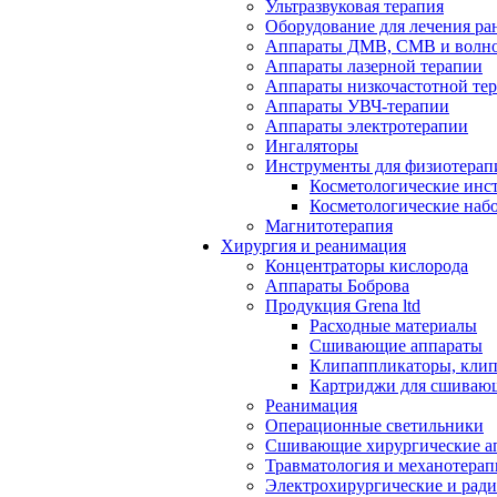
Ультразвуковая терапия
Оборудование для лечения ра
Аппараты ДМВ, СМВ и волно
Аппараты лазерной терапии
Аппараты низкочастотной те
Аппараты УВЧ-терапии
Аппараты электротерапии
Ингаляторы
Инструменты для физиотерап
Косметологические инс
Косметологические наб
Магнитотерапия
Хирургия и реанимация
Концентраторы кислорода
Аппараты Боброва
Продукция Grena ltd
Расходные материалы
Сшивающие аппараты
Клипаппликаторы, кли
Картриджи для сшиваю
Реанимация
Операционные светильники
Сшивающие хирургические а
Травматология и механотерап
Электрохирургические и рад