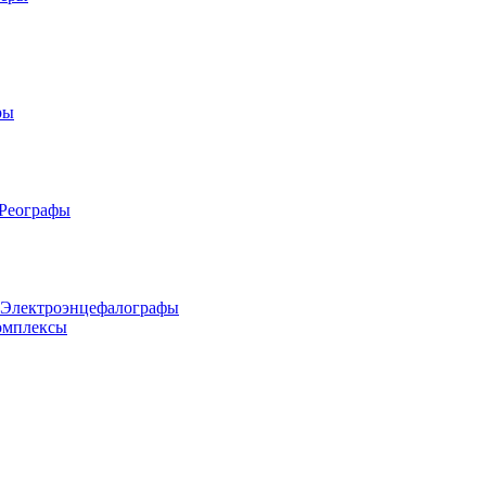
ры
 Реографы
 Электроэнцефалографы
омплексы