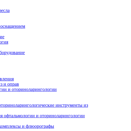
ресла
м оснащением
ие
огия
борудование
авления
з и оправ
гии и оториноларингологии
оториноларингологические инструменты из
я офтальмологии и оториноларингологии
 комплексы и флюорографы