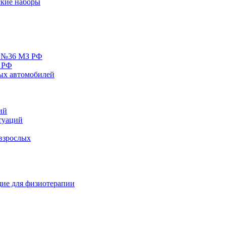
кие наборы
у №36 МЗ РФ
 РФ
ых автомобилей
ий
туаций
взрослых
ие для физиотерапии