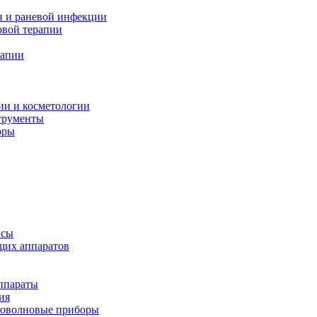
н и раневой инфекции
вой терапии
рапии
ии и косметологии
трументы
оры
псы
щих аппаратов
ппараты
ия
иоволновые приборы