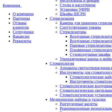
Негатоскопы и фонари
Столы и кассетницы
Компания
Установки УФРН
О компании
Шкафы ШСРН
Партнеры
Стерилизация
Отзывы
Камеры для хранения стериль
клиентов
Сопутствующие товары
Сотрудники
Стерилизаторы
Вакансии
Воздушные стерилизат
Реквизиты
Воздушные стерилизато
Паровые стерилизаторы
Плазменные стерилизат
Суховоздушные шкафы
Ультразвуковые ванны и мойк
Стоматология
Аппараты светоотверждения 
Инструменты для стоматолог
Стоматологические наб
Инструменты стоматоло
Стоматологические воздушны
Стоматологические светильн
Стоматологические установк
Медицинские наборы и укладки
Разгрузочные жилеты
Реанимационные неонатальн