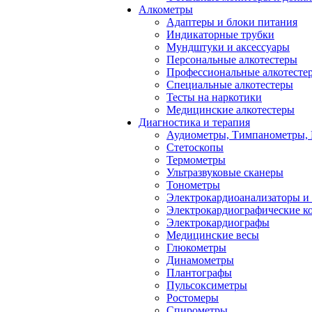
Алкометры
Адаптеры и блоки питания
Индикаторные трубки
Мундштуки и аксессуары
Персональные алкотестеры
Профессиональные алкотесте
Специальные алкотестеры
Тесты на наркотики
Медицинские алкотестеры
Диагностика и терапия
Аудиометры, Тимпанометры,
Стетоскопы
Термометры
Ультразвуковые сканеры
Тонометры
Электрокардиоанализаторы и
Электрокардиографические к
Электрокардиографы
Медицинские весы
Глюкометры
Динамометры
Плантографы
Пульсоксиметры
Ростомеры
Спирометры