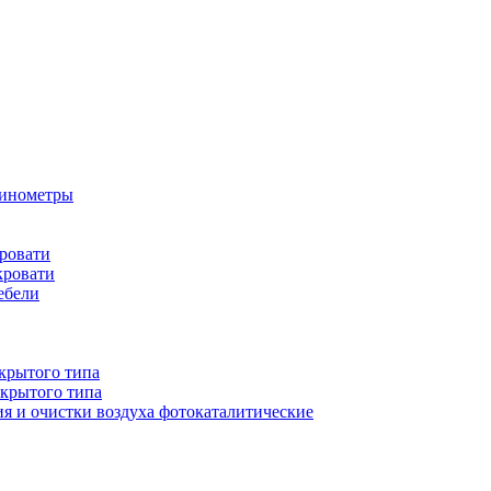
бинометры
ровати
кровати
ебели
крытого типа
ткрытого типа
ия и очистки воздуха фотокаталитические