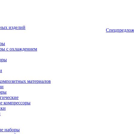
ных изделий
Спецпредлож
оры
ры с охлаждением
оры
и
композитных материалов
ии
оры
гические
е компрессоры
ики
и
ые наборы