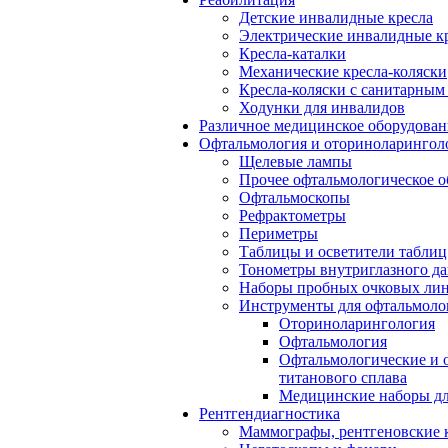
Детские инвалидные кресла
Электрические инвалидные к
Кресла-каталки
Механические кресла-коляски
Кресла-коляски с санитарны
Ходунки для инвалидов
Различное медицинское оборудован
Офтальмология и оториноларингол
Щелевые лампы
Прочее офтальмологическое о
Офтальмоскопы
Рефрактометры
Периметры
Таблицы и осветители таблиц
Тонометры внутриглазного д
Наборы пробных очковых лин
Инструменты для офтальмоло
Оториноларингология
Офтальмология
Офтальмологические и 
титанового сплава
Медицинские наборы дл
Рентгендиагностика
Маммографы, рентгеновские