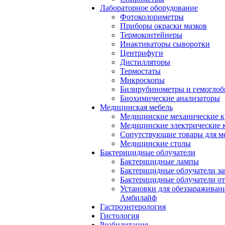
Лабораторное оборудование
Фотоколориметры
Приборы окраски мазков
Термоконтейнеры
Инактиваторы сыворотки
Центрифуги
Дистилляторы
Термостаты
Микроскопы
Билирубинометры и гемогло
Биохимические анализаторы
Медицинская мебель
Медицинские механические к
Медицинские электрические 
Сопутствующие товары для м
Медицинские столы
Бактерицидные облучатели
Бактерицидные лампы
Бактерицидные облучатели за
Бактерицидные облучатели о
Установки для обеззараживан
Амбилайф
Гастроэнтерология
Гистология
Реабилитация