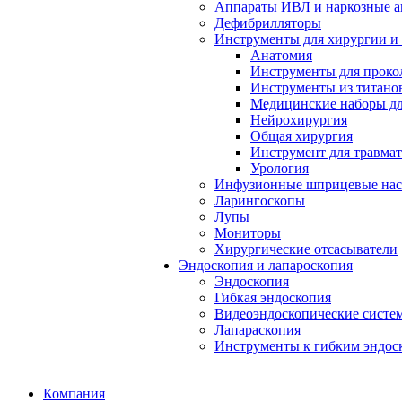
Аппараты ИВЛ и наркозные а
Дефибрилляторы
Инструменты для хирургии и
Анатомия
Инструменты для проко
Инструменты из титанов
Медицинские наборы дл
Нейрохирургия
Общая хирургия
Инструмент для травма
Урология
Инфузионные шприцевые на
Ларингоскопы
Лупы
Мониторы
Хирургические отсасыватели
Эндоскопия и лапароскопия
Эндоскопия
Гибкая эндоскопия
Видеоэндоскопические систе
Лапараскопия
Инструменты к гибким эндос
Компания