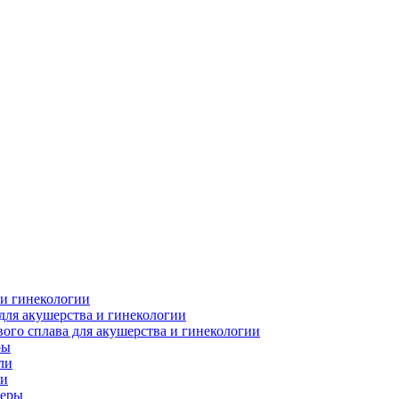
 и гинекологии
для акушерства и гинекологии
ого сплава для акушерства и гинекологии
ры
ли
ки
леры