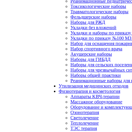
Реанимационные педиатричес
Токсикологические наборы
Травматологические наборы
Фельдшерские наборы
Наборы для РЖД
Укладки без вложений
Укладки и наборы по приказ
Укладки по приказу №100 МЗ
Набор для оснащения пожарн
Набор спортивного врача
Акушерские наборы
Наборы для ГИБДД
Наборы для сельских поселен
Наборы для чрезвычайных си
Наборы общей практики
Реанимационные наборы для 
Утилизация медицинских отходов
Физиотерапия и косметология
Аппараты KВЧ-терапии
Массажное оборудование
Оборудование и комплектующ
Озонотерапия
Светолечение
Теплолечение
ТЭС терапия