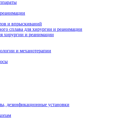
ппараты
 реанимации
лов и впрыскиваний
ого сплава для хирургии и реанимации
я хирургии и реанимации
тологии и механотерапии
сосы
мы, дезинфикационные установки
копам