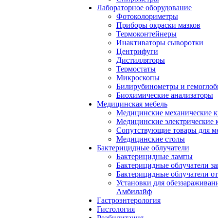
Лабораторное оборудование
Фотоколориметры
Приборы окраски мазков
Термоконтейнеры
Инактиваторы сыворотки
Центрифуги
Дистилляторы
Термостаты
Микроскопы
Билирубинометры и гемогло
Биохимические анализаторы
Медицинская мебель
Медицинские механические к
Медицинские электрические 
Сопутствующие товары для м
Медицинские столы
Бактерицидные облучатели
Бактерицидные лампы
Бактерицидные облучатели за
Бактерицидные облучатели о
Установки для обеззараживан
Амбилайф
Гастроэнтерология
Гистология
Реабилитация