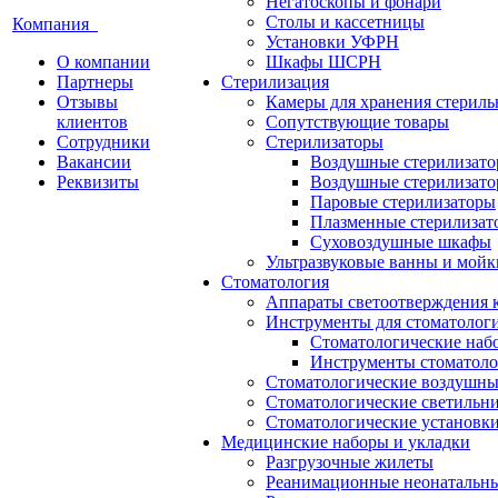
Негатоскопы и фонари
Столы и кассетницы
Компания
Установки УФРН
О компании
Шкафы ШСРН
Партнеры
Стерилизация
Отзывы
Камеры для хранения стериль
клиентов
Сопутствующие товары
Сотрудники
Стерилизаторы
Вакансии
Воздушные стерилизат
Реквизиты
Воздушные стерилизато
Паровые стерилизаторы
Плазменные стерилизат
Суховоздушные шкафы
Ультразвуковые ванны и мойк
Стоматология
Аппараты светоотверждения 
Инструменты для стоматолог
Стоматологические наб
Инструменты стоматоло
Стоматологические воздушны
Стоматологические светильн
Стоматологические установк
Медицинские наборы и укладки
Разгрузочные жилеты
Реанимационные неонатальн