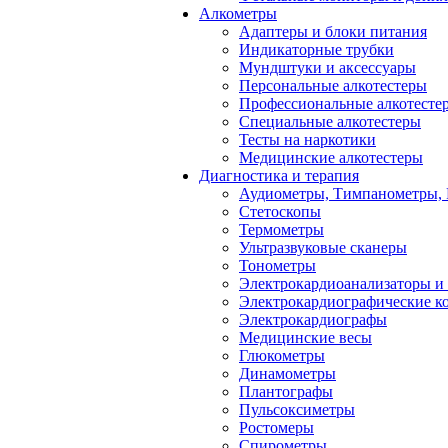
Алкометры
Адаптеры и блоки питания
Индикаторные трубки
Мундштуки и аксессуары
Персональные алкотестеры
Профессиональные алкотесте
Специальные алкотестеры
Тесты на наркотики
Медицинские алкотестеры
Диагностика и терапия
Аудиометры, Тимпанометры,
Стетоскопы
Термометры
Ультразвуковые сканеры
Тонометры
Электрокардиоанализаторы и
Электрокардиографические к
Электрокардиографы
Медицинские весы
Глюкометры
Динамометры
Плантографы
Пульсоксиметры
Ростомеры
Спирометры