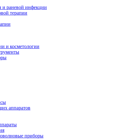
н и раневой инфекции
вой терапии
рапии
ии и косметологии
трументы
оры
псы
щих аппаратов
ппараты
ия
иоволновые приборы