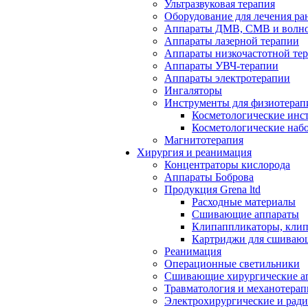
Ультразвуковая терапия
Оборудование для лечения ра
Аппараты ДМВ, СМВ и волно
Аппараты лазерной терапии
Аппараты низкочастотной те
Аппараты УВЧ-терапии
Аппараты электротерапии
Ингаляторы
Инструменты для физиотерап
Косметологические инс
Косметологические наб
Магнитотерапия
Хирургия и реанимация
Концентраторы кислорода
Аппараты Боброва
Продукция Grena ltd
Расходные материалы
Сшивающие аппараты
Клипаппликаторы, кли
Картриджи для сшиваю
Реанимация
Операционные светильники
Сшивающие хирургические а
Травматология и механотерап
Электрохирургические и рад