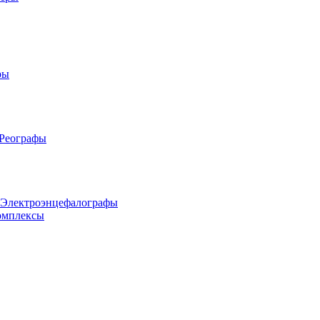
ры
 Реографы
 Электроэнцефалографы
омплексы