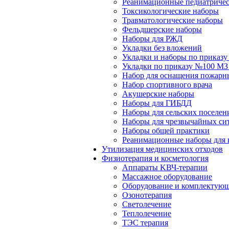
Реанимационные педиатричес
Токсикологические наборы
Травматологические наборы
Фельдшерские наборы
Наборы для РЖД
Укладки без вложений
Укладки и наборы по приказ
Укладки по приказу №100 МЗ
Набор для оснащения пожарн
Набор спортивного врача
Акушерские наборы
Наборы для ГИБДД
Наборы для сельских поселен
Наборы для чрезвычайных си
Наборы общей практики
Реанимационные наборы для 
Утилизация медицинских отходов
Физиотерапия и косметология
Аппараты KВЧ-терапии
Массажное оборудование
Оборудование и комплектующ
Озонотерапия
Светолечение
Теплолечение
ТЭС терапия