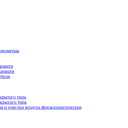
бинометры
ровати
кровати
ебели
крытого типа
ткрытого типа
ия и очистки воздуха фотокаталитические