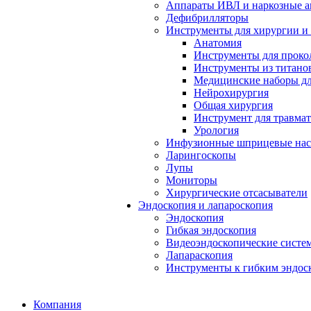
Аппараты ИВЛ и наркозные а
Дефибрилляторы
Инструменты для хирургии и
Анатомия
Инструменты для проко
Инструменты из титанов
Медицинские наборы дл
Нейрохирургия
Общая хирургия
Инструмент для травма
Урология
Инфузионные шприцевые на
Ларингоскопы
Лупы
Мониторы
Хирургические отсасыватели
Эндоскопия и лапароскопия
Эндоскопия
Гибкая эндоскопия
Видеоэндоскопические систе
Лапараскопия
Инструменты к гибким эндос
Компания