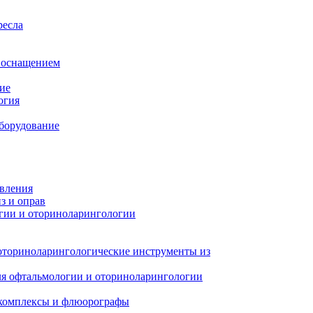
ресла
м оснащением
ие
огия
борудование
авления
з и оправ
гии и оториноларингологии
оториноларингологические инструменты из
я офтальмологии и оториноларингологии
 комплексы и флюорографы