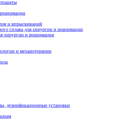
ппараты
 реанимации
лов и впрыскиваний
ого сплава для хирургии и реанимации
я хирургии и реанимации
тологии и механотерапии
сосы
мы, дезинфикационные установки
копам