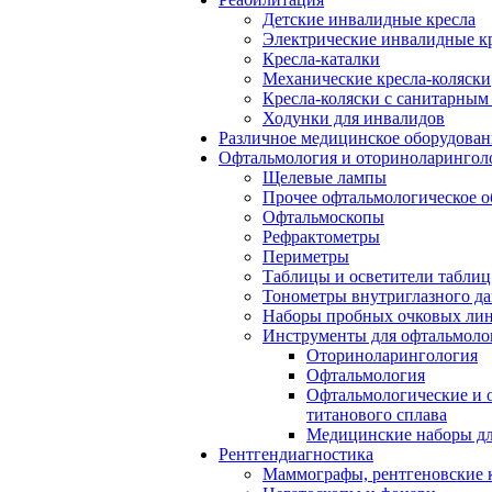
Детские инвалидные кресла
Электрические инвалидные к
Кресла-каталки
Механические кресла-коляски
Кресла-коляски с санитарны
Ходунки для инвалидов
Различное медицинское оборудован
Офтальмология и оториноларингол
Щелевые лампы
Прочее офтальмологическое о
Офтальмоскопы
Рефрактометры
Периметры
Таблицы и осветители таблиц
Тонометры внутриглазного д
Наборы пробных очковых лин
Инструменты для офтальмоло
Оториноларингология
Офтальмология
Офтальмологические и 
титанового сплава
Медицинские наборы дл
Рентгендиагностика
Маммографы, рентгеновские