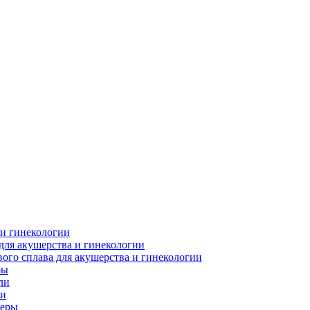
 и гинекологии
для акушерства и гинекологии
ого сплава для акушерства и гинекологии
ры
ли
ки
леры