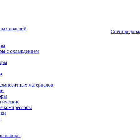
ных изделий
Спецпредлож
оры
ры с охлаждением
оры
и
композитных материалов
ии
оры
гические
е компрессоры
ики
и
ые наборы