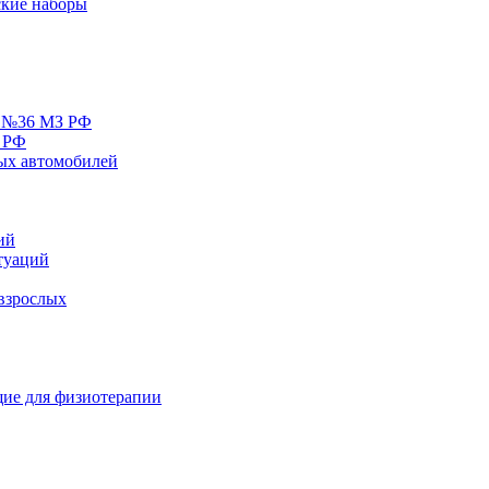
кие наборы
у №36 МЗ РФ
 РФ
ых автомобилей
ий
туаций
взрослых
ие для физиотерапии