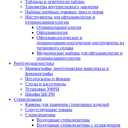
Таблицы и осветители таблиц
Тонометры внутриглазного давления
Наборы пробных очковых линз и оправ
Инструменты для офтальмологии и
оториноларингологии
Оториноларингология
Офтальмология
Офтальмологические и
оториноларингологические инструменты из
титанового сплава
Медицинские наборы для офтальмологии и
оториноларингологии
Рентгендиагностика
Маммографы, рентгеновские комплексы и
флюорографы
Негатоскопы и фонари
Столы и кассетницы
Установки УФРН
Шкафы ШСРН
Стерилизация
Камеры для хранения стерильных изделий
Сопутствующие товары
Стерилизаторы
Воздушные стерилизаторы
Воздушные стерилизаторы с охлаждением