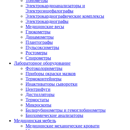
Тонометры
Электрокардиоанализаторы и
Электроэнцефалографы
Электрокардиографические комплексы
Электрокардиографы
Медицинские весы
Глюкометры
Динамометры
Плантографы
Пульсоксиметры
Ростомеры
Спирометры
Лабораторное оборудование
Фотоколориметры
Приборы окраски мазков
Термоконтейнеры
Инактиваторы сыворотки
Центрифуги
Дистилляторы
Термостаты
Микроскопы
Билирубинометры и гемоглобинометры
Биохимические анализаторы
Медицинская мебель
Медицинские механические кровати