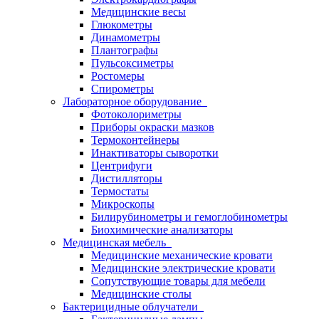
Медицинские весы
Глюкометры
Динамометры
Плантографы
Пульсоксиметры
Ростомеры
Спирометры
Лабораторное оборудование
Фотоколориметры
Приборы окраски мазков
Термоконтейнеры
Инактиваторы сыворотки
Центрифуги
Дистилляторы
Термостаты
Микроскопы
Билирубинометры и гемоглобинометры
Биохимические анализаторы
Медицинская мебель
Медицинские механические кровати
Медицинские электрические кровати
Сопутствующие товары для мебели
Медицинские столы
Бактерицидные облучатели