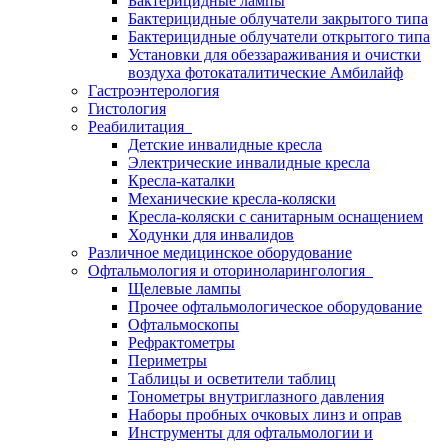
Бактерицидные лампы
Бактерицидные облучатели закрытого типа
Бактерицидные облучатели открытого типа
Установки для обеззараживания и очистки
воздуха фотокаталитические Амбилайф
Гастроэнтерология
Гистология
Реабилитация
Детские инвалидные кресла
Электрические инвалидные кресла
Кресла-каталки
Механические кресла-коляски
Кресла-коляски с санитарным оснащением
Ходунки для инвалидов
Различное медицинское оборудование
Офтальмология и оториноларингология
Щелевые лампы
Прочее офтальмологическое оборудование
Офтальмоскопы
Рефрактометры
Периметры
Таблицы и осветители таблиц
Тонометры внутриглазного давления
Наборы пробных очковых линз и оправ
Инструменты для офтальмологии и