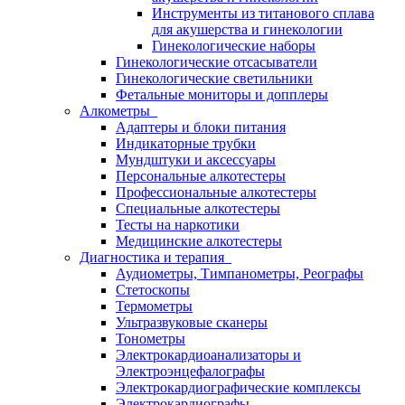
Инструменты из титанового сплава
для акушерства и гинекологии
Гинекологические наборы
Гинекологические отсасыватели
Гинекологические светильники
Фетальные мониторы и допплеры
Алкометры
Адаптеры и блоки питания
Индикаторные трубки
Мундштуки и аксессуары
Персональные алкотестеры
Профессиональные алкотестеры
Специальные алкотестеры
Тесты на наркотики
Медицинские алкотестеры
Диагностика и терапия
Аудиометры, Тимпанометры, Реографы
Стетоскопы
Термометры
Ультразвуковые сканеры
Тонометры
Электрокардиоанализаторы и
Электроэнцефалографы
Электрокардиографические комплексы
Электрокардиографы