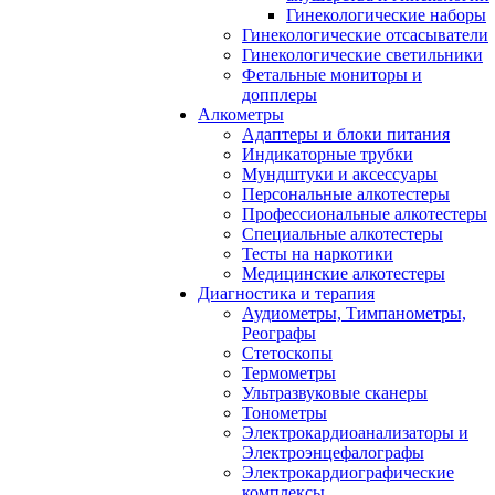
Гинекологические наборы
Гинекологические отсасыватели
Гинекологические светильники
Фетальные мониторы и
допплеры
Алкометры
Адаптеры и блоки питания
Индикаторные трубки
Мундштуки и аксессуары
Персональные алкотестеры
Профессиональные алкотестеры
Специальные алкотестеры
Тесты на наркотики
Медицинские алкотестеры
Диагностика и терапия
Аудиометры, Тимпанометры,
Реографы
Стетоскопы
Термометры
Ультразвуковые сканеры
Тонометры
Электрокардиоанализаторы и
Электроэнцефалографы
Электрокардиографические
комплексы