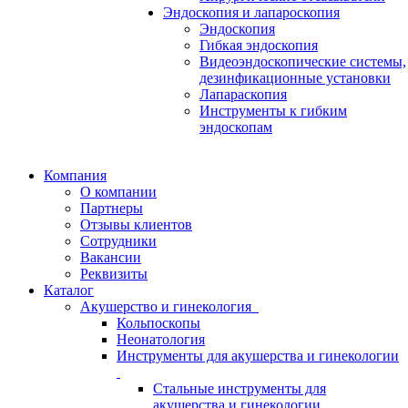
Эндоскопия и лапароскопия
Эндоскопия
Гибкая эндоскопия
Видеоэндоскопические системы,
дезинфикационные установки
Лапараскопия
Инструменты к гибким
эндоскопам
Компания
О компании
Партнеры
Отзывы клиентов
Сотрудники
Вакансии
Реквизиты
Каталог
Акушерство и гинекология
Кольпоскопы
Неонатология
Инструменты для акушерства и гинекологии
Стальные инструменты для
акушерства и гинекологии