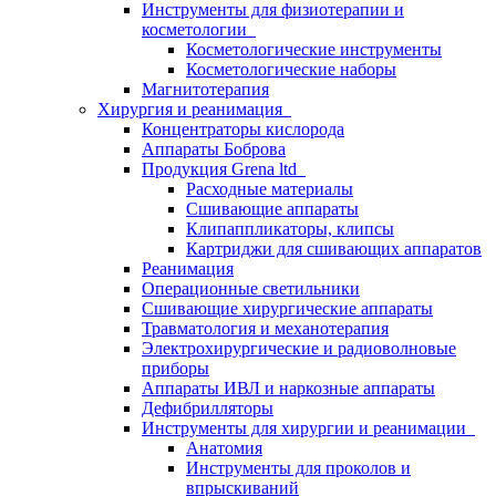
Инструменты для физиотерапии и
косметологии
Косметологические инструменты
Косметологические наборы
Магнитотерапия
Хирургия и реанимация
Концентраторы кислорода
Аппараты Боброва
Продукция Grena ltd
Расходные материалы
Сшивающие аппараты
Клипаппликаторы, клипсы
Картриджи для сшивающих аппаратов
Реанимация
Операционные светильники
Сшивающие хирургические аппараты
Травматология и механотерапия
Электрохирургические и радиоволновые
приборы
Аппараты ИВЛ и наркозные аппараты
Дефибрилляторы
Инструменты для хирургии и реанимации
Анатомия
Инструменты для проколов и
впрыскиваний