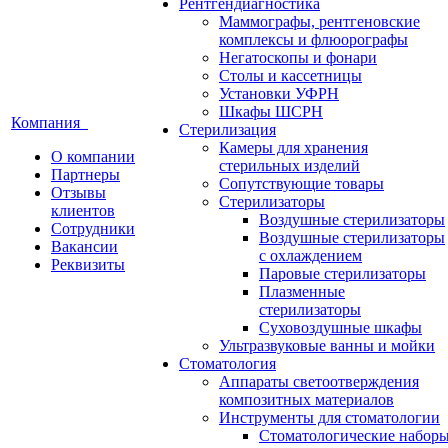
Рентгендиагностика
Маммографы, рентгеновские
комплексы и флюорографы
Негатоскопы и фонари
Столы и кассетницы
Установки УФРН
Шкафы ШСРН
Компания
Стерилизация
Камеры для хранения
О компании
стерильных изделий
Партнеры
Сопутствующие товары
Отзывы
Стерилизаторы
клиентов
Воздушные стерилизаторы
Сотрудники
Воздушные стерилизаторы
Вакансии
с охлаждением
Реквизиты
Паровые стерилизаторы
Плазменные
стерилизаторы
Суховоздушные шкафы
Ультразвуковые ванны и мойки
Стоматология
Аппараты светоотверждения
композитных материалов
Инструменты для стоматологии
Стоматологические набор