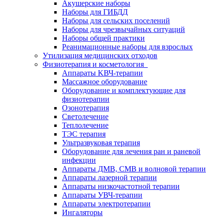
Акушерские наборы
Наборы для ГИБДД
Наборы для сельских поселений
Наборы для чрезвычайных ситуаций
Наборы общей практики
Реанимационные наборы для взрослых
Утилизация медицинских отходов
Физиотерапия и косметология
Аппараты KВЧ-терапии
Массажное оборудование
Оборудование и комплектующие для
физиотерапии
Озонотерапия
Светолечение
Теплолечение
ТЭС терапия
Ультразвуковая терапия
Оборудование для лечения ран и раневой
инфекции
Аппараты ДМВ, СМВ и волновой терапии
Аппараты лазерной терапии
Аппараты низкочастотной терапии
Аппараты УВЧ-терапии
Аппараты электротерапии
Ингаляторы