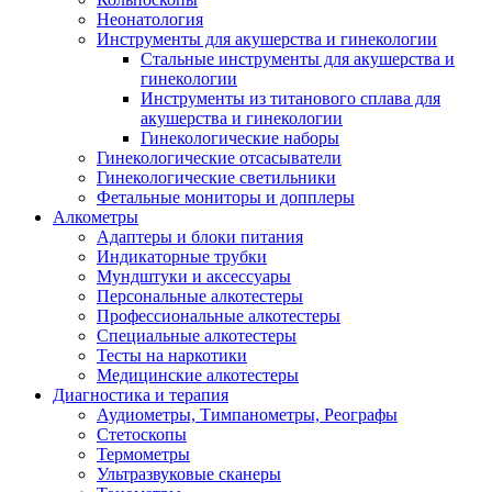
Неонатология
Инструменты для акушерства и гинекологии
Стальные инструменты для акушерства и
гинекологии
Инструменты из титанового сплава для
акушерства и гинекологии
Гинекологические наборы
Гинекологические отсасыватели
Гинекологические светильники
Фетальные мониторы и допплеры
Алкометры
Адаптеры и блоки питания
Индикаторные трубки
Мундштуки и аксессуары
Персональные алкотестеры
Профессиональные алкотестеры
Специальные алкотестеры
Тесты на наркотики
Медицинские алкотестеры
Диагностика и терапия
Аудиометры, Тимпанометры, Реографы
Стетоскопы
Термометры
Ультразвуковые сканеры