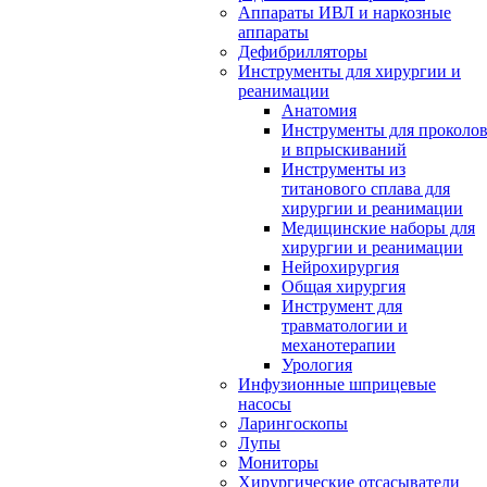
Аппараты ИВЛ и наркозные
аппараты
Дефибрилляторы
Инструменты для хирургии и
реанимации
Анатомия
Инструменты для проколо
и впрыскиваний
Инструменты из
титанового сплава для
хирургии и реанимации
Медицинские наборы для
хирургии и реанимации
Нейрохирургия
Общая хирургия
Инструмент для
травматологии и
механотерапии
Урология
Инфузионные шприцевые
насосы
Ларингоскопы
Лупы
Мониторы
Хирургические отсасыватели