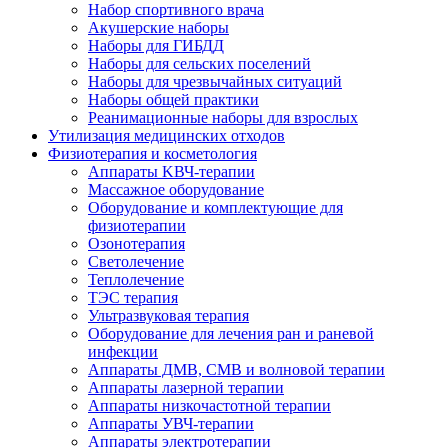
Набор спортивного врача
Акушерские наборы
Наборы для ГИБДД
Наборы для сельских поселений
Наборы для чрезвычайных ситуаций
Наборы общей практики
Реанимационные наборы для взрослых
Утилизация медицинских отходов
Физиотерапия и косметология
Аппараты KВЧ-терапии
Массажное оборудование
Оборудование и комплектующие для
физиотерапии
Озонотерапия
Светолечение
Теплолечение
ТЭС терапия
Ультразвуковая терапия
Оборудование для лечения ран и раневой
инфекции
Аппараты ДМВ, СМВ и волновой терапии
Аппараты лазерной терапии
Аппараты низкочастотной терапии
Аппараты УВЧ-терапии
Аппараты электротерапии