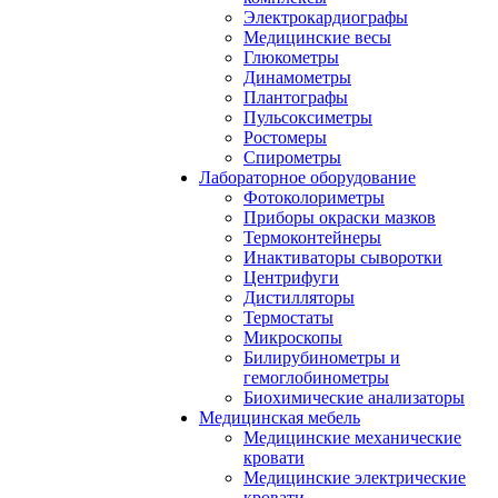
Электрокардиографы
Медицинские весы
Глюкометры
Динамометры
Плантографы
Пульсоксиметры
Ростомеры
Спирометры
Лабораторное оборудование
Фотоколориметры
Приборы окраски мазков
Термоконтейнеры
Инактиваторы сыворотки
Центрифуги
Дистилляторы
Термостаты
Микроскопы
Билирубинометры и
гемоглобинометры
Биохимические анализаторы
Медицинская мебель
Медицинские механические
кровати
Медицинские электрические
кровати