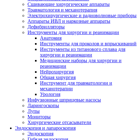
Сшивающие хирургические аппараты
Травматология и механотерапия
Электрохирургические и радиоволновые приборы
Аппараты ИВЛ и наркозные аппараты
Дефибрилляторы
Инструменты для хирургии и реанимации
Анатомия
Инструменты для проколов и впрыскиваний
Инструменты из титанового сплава для
хирургии и реанимации
Медицинские наборы для хирургии и
реанимации
Нейрохирургия
Общая хирургия
Инструмент для травматологии и
механотерапии
Урология
Инфузионные шприцевые насосы
Ларингоскопы
Лупы
Мониторы
Хирургические отсасыватели
Эндоскопия и лапароскопия
Эндоскопия
Гибкая эндоскопия