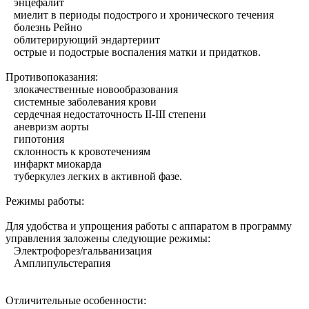
энцефалит
миелит в периоды подострого и хронического течения
болезнь Рейно
облитерирующий эндартериит
острые и подострые воспаления матки и придатков.
Противопоказания:
злокачественные новообразования
системные заболевания крови
сердечная недостаточность II-III степени
аневризм аорты
гипотония
склонность к кровотечениям
инфаркт миокарда
туберкулез легких в активной фазе.
Режимы работы:
Для удобства и упрощения работы с аппаратом в программу
управления заложены следующие режимы:
Электрофорез/гальванизация
Амплипульстерапия
Отличительные особенности: