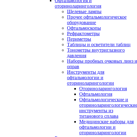
Офтальмология и
оториноларингология
Щелевые лампы
Прочее офтальмологическое
оборудование
Офтальмоскопы
Рефрактометры
Периметры
Таблицы и осветители таблиц
Тонометры внутриглазного
давления
Наборы пробных очковых линз 
оправ
Инструменты для
офтальмологии и
оториноларингологии
Оториноларингология
Офтальмология
Офтальмологические и
оториноларингологически
инструменты из
титанового сплава
Медицинские наборы для
офтальмологии и
оториноларингологии