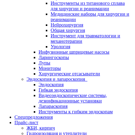
Инструменты из титанового сплава
для хирургии и реанимации
Медицинские наборы для хирургии и
реанимации
Нейрохирургия
Общая хирургия
Инструмент для травматологии и
механотерапии
Урология
Инфузионные шприцевые насосы
Ларингоскопы
Лупы
Мониторы
Хирургические отсасыватели
Эндоскопия и лапароскопия
Эндоскопия
Гибкая эндоскопия
Видеоэндоскопические системы,
дезинфикационные установки
Лапараскопия
Инструменты к гибким эндоскопам
Спецпредложения
Прайс-лист
ЖБИ, кирпич
Гидроизоляция и утеплители