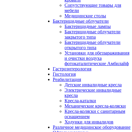
Сопутствующие товары для
мебели
Медицинские столы
Бактерицидные облучатели
Бактерицидные лампы
Бактерицидные облучатели
закрытого типа
Бактерицидные облучатели
открытого типа
Установки для обеззараживания
и очистки воздуха
фотокаталитические Амбилайф
Гастроэнтерология
Гистология
Реабилитация
Детские инвалидные кресла
Электрические инвалидные
кресла
Кресла-каталки
Механические кресла-коляски
Кресла-коляски с санитарным
оснащением
Ходунки для инвалидов
Различное медицинское оборудование