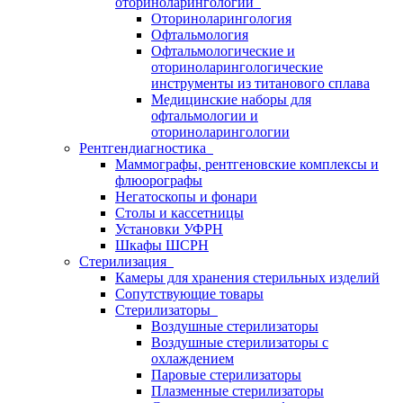
оториноларингологии
Оториноларингология
Офтальмология
Офтальмологические и
оториноларингологические
инструменты из титанового сплава
Медицинские наборы для
офтальмологии и
оториноларингологии
Рентгендиагностика
Маммографы, рентгеновские комплексы и
флюорографы
Негатоскопы и фонари
Столы и кассетницы
Установки УФРН
Шкафы ШСРН
Стерилизация
Камеры для хранения стерильных изделий
Сопутствующие товары
Стерилизаторы
Воздушные стерилизаторы
Воздушные стерилизаторы с
охлаждением
Паровые стерилизаторы
Плазменные стерилизаторы