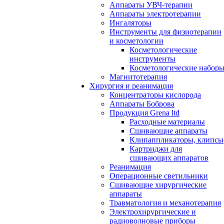
Аппараты УВЧ-терапии
Аппараты электротерапии
Ингаляторы
Инструменты для физиотерапии
и косметологии
Косметологические
инструменты
Косметологические набор
Магнитотерапия
Хирургия и реанимация
Концентраторы кислорода
Аппараты Боброва
Продукция Grena ltd
Расходные материалы
Сшивающие аппараты
Клипаппликаторы, клипсы
Картриджи для
сшивающих аппаратов
Реанимация
Операционные светильники
Сшивающие хирургические
аппараты
Травматология и механотерапия
Электрохирургические и
радиоволновые приборы