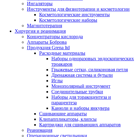
Ингаляторы
Инструменты для физиотерапии и косметологии
Косметологические инструменты
Косметологические наборы
Магнитотерапия
Хирургия и реанимация
Концентраторы кислорода
Аппараты Боброва
Продукция Grena ltd
Расходные материалы
Наборы одноразовых эндоскопических
троакаров
Грыжевые сетки, силиконовая петля
Дренажная система и бутыли
Иглы
Монополярный инструмент
Соединительные трубки
Наборы для торакоцентеза и
парацентеза
Канюли и наборы янкувера
Сшивающие аппараты
Клипаппликаторы, клипсы
Картриджи для сшивающих аппаратов
Реанимация
Операционные светильники