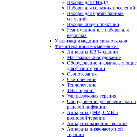
Наборы для ГИБДД
Наборы для сельских поселений
Наборы для чрезвычайных
ситуаций
Наборы общей практики
Реанимационные наборы для
взрослых
Утилизация медицинских отходов
Физиотерапия и косметология
Аппараты KВЧ-терапии
Массажное оборудование
Оборудование и комплектующие
для физиотерапии
Озонотерапия
Светолечение
Теплолечение
ТЭС терапия
Ультразвуковая терапия
Оборудование для лечения ран и
раневой инфекции
Аппараты ДМВ, СМВ и
волновой терапии
Аппараты лазерной терапии
Аппараты низкочастотной
терапии