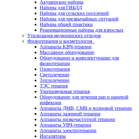
Акушерские наборы
Наборы для ГИБДД
Наборы для сельских поселений
Наборы для чрезвычайных ситуаций
Наборы общей практики
Реанимационные наборы для взрослых
Утилизация медицинских отходов
Физиотерапия и косметология
Аппараты KВЧ-терапии
Массажное оборудование
Оборудование и комплектующие для
физиотерапии
Озонотерапия
Светолечение
Теплолечение
ТЭС терапия
Ультразвуковая терапия
Оборудование для лечения ран и раневой
инфекции
Аппараты ДМВ, СМВ и волновой терапии
Аппараты лазерной терапии
Аппараты низкочастотной терапии
Аппараты УВЧ-терапии
Аппараты электротерапии
Ингаляторы