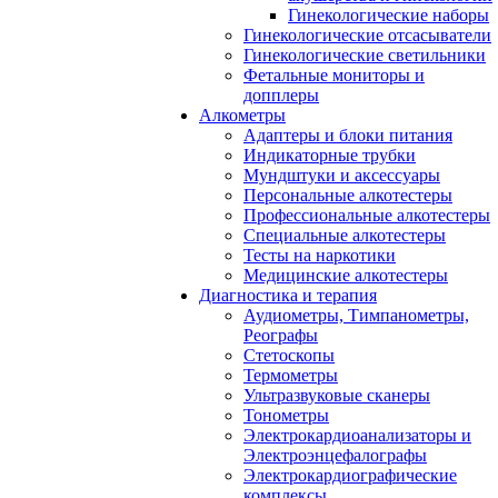
Гинекологические наборы
Гинекологические отсасыватели
Гинекологические светильники
Фетальные мониторы и
допплеры
Алкометры
Адаптеры и блоки питания
Индикаторные трубки
Мундштуки и аксессуары
Персональные алкотестеры
Профессиональные алкотестеры
Специальные алкотестеры
Тесты на наркотики
Медицинские алкотестеры
Диагностика и терапия
Аудиометры, Тимпанометры,
Реографы
Стетоскопы
Термометры
Ультразвуковые сканеры
Тонометры
Электрокардиоанализаторы и
Электроэнцефалографы
Электрокардиографические
комплексы