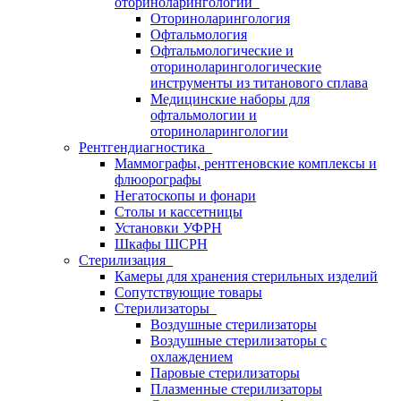
оториноларингологии
Оториноларингология
Офтальмология
Офтальмологические и
оториноларингологические
инструменты из титанового сплава
Медицинские наборы для
офтальмологии и
оториноларингологии
Рентгендиагностика
Маммографы, рентгеновские комплексы и
флюорографы
Негатоскопы и фонари
Столы и кассетницы
Установки УФРН
Шкафы ШСРН
Стерилизация
Камеры для хранения стерильных изделий
Сопутствующие товары
Стерилизаторы
Воздушные стерилизаторы
Воздушные стерилизаторы с
охлаждением
Паровые стерилизаторы
Плазменные стерилизаторы