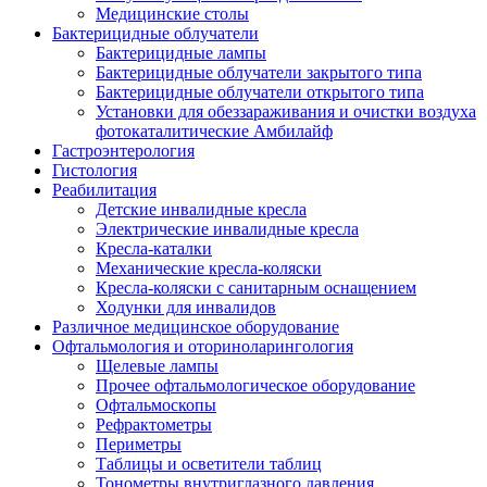
Медицинские столы
Бактерицидные облучатели
Бактерицидные лампы
Бактерицидные облучатели закрытого типа
Бактерицидные облучатели открытого типа
Установки для обеззараживания и очистки воздуха
фотокаталитические Амбилайф
Гастроэнтерология
Гистология
Реабилитация
Детские инвалидные кресла
Электрические инвалидные кресла
Кресла-каталки
Механические кресла-коляски
Кресла-коляски с санитарным оснащением
Ходунки для инвалидов
Различное медицинское оборудование
Офтальмология и оториноларингология
Щелевые лампы
Прочее офтальмологическое оборудование
Офтальмоскопы
Рефрактометры
Периметры
Таблицы и осветители таблиц
Тонометры внутриглазного давления