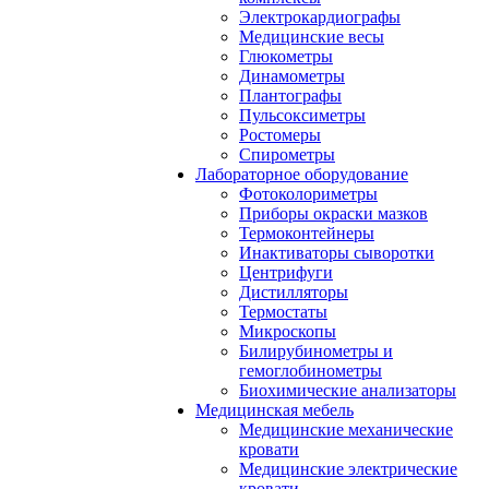
Электрокардиографы
Медицинские весы
Глюкометры
Динамометры
Плантографы
Пульсоксиметры
Ростомеры
Спирометры
Лабораторное оборудование
Фотоколориметры
Приборы окраски мазков
Термоконтейнеры
Инактиваторы сыворотки
Центрифуги
Дистилляторы
Термостаты
Микроскопы
Билирубинометры и
гемоглобинометры
Биохимические анализаторы
Медицинская мебель
Медицинские механические
кровати
Медицинские электрические
кровати