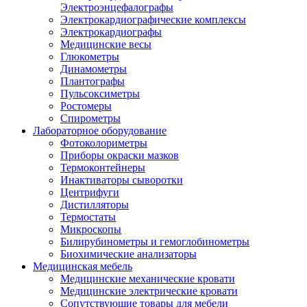
Электроэнцефалографы
Электрокардиографические комплексы
Электрокардиографы
Медицинские весы
Глюкометры
Динамометры
Плантографы
Пульсоксиметры
Ростомеры
Спирометры
Лабораторное оборудование
Фотоколориметры
Приборы окраски мазков
Термоконтейнеры
Инактиваторы сыворотки
Центрифуги
Дистилляторы
Термостаты
Микроскопы
Билирубинометры и гемоглобинометры
Биохимические анализаторы
Медицинская мебель
Медицинские механические кровати
Медицинские электрические кровати
Сопутствующие товары для мебели