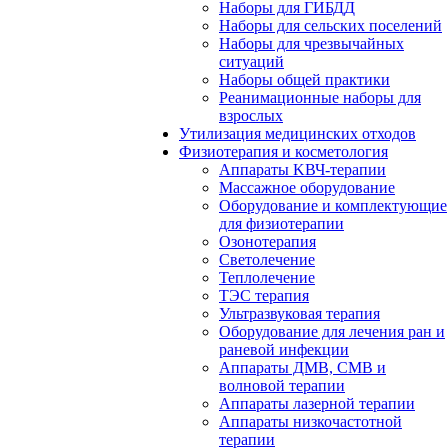
Наборы для ГИБДД
Наборы для сельских поселений
Наборы для чрезвычайных
ситуаций
Наборы общей практики
Реанимационные наборы для
взрослых
Утилизация медицинских отходов
Физиотерапия и косметология
Аппараты KВЧ-терапии
Массажное оборудование
Оборудование и комплектующие
для физиотерапии
Озонотерапия
Светолечение
Теплолечение
ТЭС терапия
Ультразвуковая терапия
Оборудование для лечения ран и
раневой инфекции
Аппараты ДМВ, СМВ и
волновой терапии
Аппараты лазерной терапии
Аппараты низкочастотной
терапии