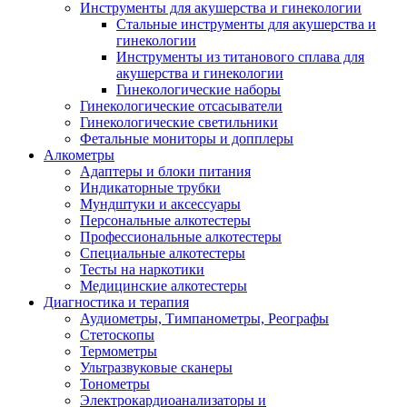
Инструменты для акушерства и гинекологии
Стальные инструменты для акушерства и
гинекологии
Инструменты из титанового сплава для
акушерства и гинекологии
Гинекологические наборы
Гинекологические отсасыватели
Гинекологические светильники
Фетальные мониторы и допплеры
Алкометры
Адаптеры и блоки питания
Индикаторные трубки
Мундштуки и аксессуары
Персональные алкотестеры
Профессиональные алкотестеры
Специальные алкотестеры
Тесты на наркотики
Медицинские алкотестеры
Диагностика и терапия
Аудиометры, Тимпанометры, Реографы
Стетоскопы
Термометры
Ультразвуковые сканеры
Тонометры
Электрокардиоанализаторы и