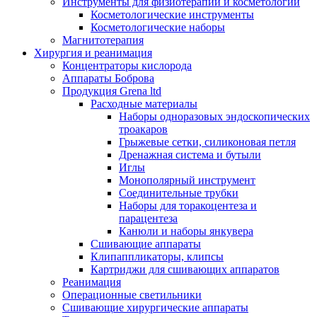
Инструменты для физиотерапии и косметологии
Косметологические инструменты
Косметологические наборы
Магнитотерапия
Хирургия и реанимация
Концентраторы кислорода
Аппараты Боброва
Продукция Grena ltd
Расходные материалы
Наборы одноразовых эндоскопических
троакаров
Грыжевые сетки, силиконовая петля
Дренажная система и бутыли
Иглы
Монополярный инструмент
Соединительные трубки
Наборы для торакоцентеза и
парацентеза
Канюли и наборы янкувера
Сшивающие аппараты
Клипаппликаторы, клипсы
Картриджи для сшивающих аппаратов
Реанимация
Операционные светильники
Сшивающие хирургические аппараты