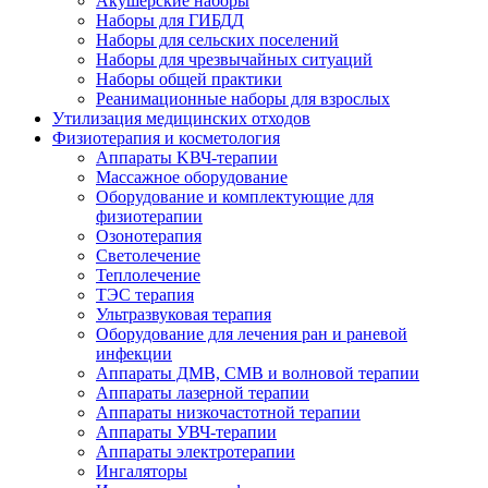
Акушерские наборы
Наборы для ГИБДД
Наборы для сельских поселений
Наборы для чрезвычайных ситуаций
Наборы общей практики
Реанимационные наборы для взрослых
Утилизация медицинских отходов
Физиотерапия и косметология
Аппараты KВЧ-терапии
Массажное оборудование
Оборудование и комплектующие для
физиотерапии
Озонотерапия
Светолечение
Теплолечение
ТЭС терапия
Ультразвуковая терапия
Оборудование для лечения ран и раневой
инфекции
Аппараты ДМВ, СМВ и волновой терапии
Аппараты лазерной терапии
Аппараты низкочастотной терапии
Аппараты УВЧ-терапии
Аппараты электротерапии
Ингаляторы