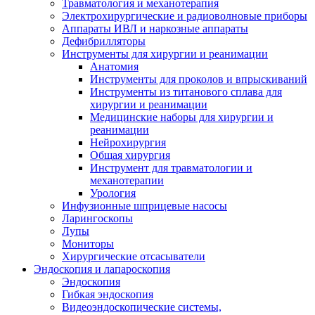
Травматология и механотерапия
Электрохирургические и радиоволновые приборы
Аппараты ИВЛ и наркозные аппараты
Дефибрилляторы
Инструменты для хирургии и реанимации
Анатомия
Инструменты для проколов и впрыскиваний
Инструменты из титанового сплава для
хирургии и реанимации
Медицинские наборы для хирургии и
реанимации
Нейрохирургия
Общая хирургия
Инструмент для травматологии и
механотерапии
Урология
Инфузионные шприцевые насосы
Ларингоскопы
Лупы
Мониторы
Хирургические отсасыватели
Эндоскопия и лапароскопия
Эндоскопия
Гибкая эндоскопия
Видеоэндоскопические системы,