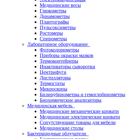
Медицинские весы
Глюкометры
Динамометры
Плантографы
Пульсоксиметры
Ростомеры
Спирометры
Лабораторное оборудование
Фотоколориметры
Приборы окраски мазков
Термоконтейнеры
Инактиваторы сыворотки
Центрифуги
Дистилляторы
Термостаты
Микроскопы
Билирубинометры и гемоглобинометры
Биохимические анализаторы
Медицинская мебель
Медицинские механические кровати
Медицинские электрические кровати
Сопутствующие товары для мебели
Медицинские столы
Бактерицидные облучатели