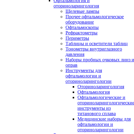
Офтальмология и
оториноларингология
Щелевые лампы
Прочее офтальмологическое
оборудование
Офтальмоскопы
Рефрактометры
Периметры
Таблицы и осветители таблиц
Тонометры внутриглазного
давления
Наборы пробных очковых линз 
оправ
Инструменты для
офтальмологии и
оториноларингологии
Оториноларингология
Офтальмология
Офтальмологические и
оториноларингологически
инструменты из
титанового сплава
Медицинские наборы для
офтальмологии и
оториноларингологии