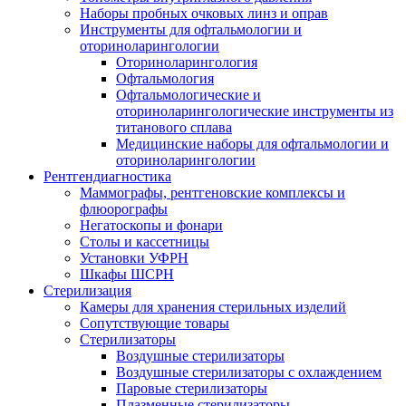
Наборы пробных очковых линз и оправ
Инструменты для офтальмологии и
оториноларингологии
Оториноларингология
Офтальмология
Офтальмологические и
оториноларингологические инструменты из
титанового сплава
Медицинские наборы для офтальмологии и
оториноларингологии
Рентгендиагностика
Маммографы, рентгеновские комплексы и
флюорографы
Негатоскопы и фонари
Столы и кассетницы
Установки УФРН
Шкафы ШСРН
Стерилизация
Камеры для хранения стерильных изделий
Сопутствующие товары
Стерилизаторы
Воздушные стерилизаторы
Воздушные стерилизаторы с охлаждением
Паровые стерилизаторы
Плазменные стерилизаторы