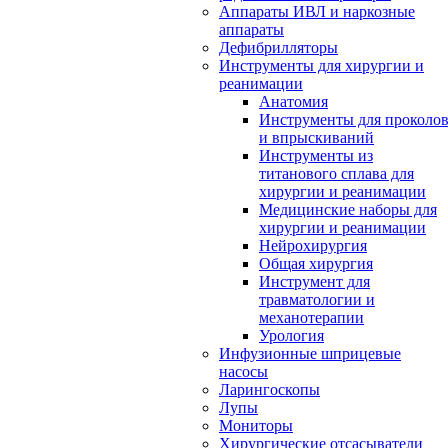
Аппараты ИВЛ и наркозные
аппараты
Дефибрилляторы
Инструменты для хирургии и
реанимации
Анатомия
Инструменты для проколо
и впрыскиваний
Инструменты из
титанового сплава для
хирургии и реанимации
Медицинские наборы для
хирургии и реанимации
Нейрохирургия
Общая хирургия
Инструмент для
травматологии и
механотерапии
Урология
Инфузионные шприцевые
насосы
Ларингоскопы
Лупы
Мониторы
Хирургические отсасыватели