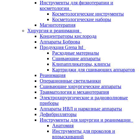
Инструменты для физиотерапии и
косметологии
Косметологические инструменты
Косметологические наборы
Магнитотерапия
Хирургия и реанимация
Концентраторы кислорода
Аппараты Боброва
Продукция Grena ltd
Расходные материалы
Сшивающие аппараты
Клипаппликаторы, клипсы
Картриджи для сшивающих аппаратов
Реанимация
Операционные светильники
Сшивающие хирургические аппараты
Травматология и механотерапия
Электрохирургические и радиоволновые
приборы
Аппараты ИВЛ и наркозные аппараты
Дефибрилляторы
Инструменты для хирургии и реанимации
Анатомия
Инструменты для проколов и
впрыскиваний