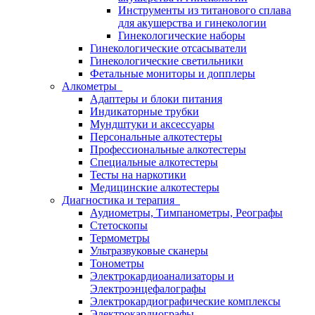
Инструменты из титанового сплава
для акушерства и гинекологии
Гинекологические наборы
Гинекологические отсасыватели
Гинекологические светильники
Фетальные мониторы и допплеры
Алкометры
Адаптеры и блоки питания
Индикаторные трубки
Мундштуки и аксессуары
Персональные алкотестеры
Профессиональные алкотестеры
Специальные алкотестеры
Тесты на наркотики
Медицинские алкотестеры
Диагностика и терапия
Аудиометры, Тимпанометры, Реографы
Стетоскопы
Термометры
Ультразвуковые сканеры
Тонометры
Электрокардиоанализаторы и
Электроэнцефалографы
Электрокардиографические комплексы
Электрокардиографы