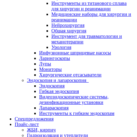
Инструменты из титанового сплава
для хирургии и реанимации
Медицинские наборы для хирургии и
реанимации
Нейрохирургия
Общая хирургия
Инструмент для травматологии и
механотерапии
Урология
Инфузионные шприцевые насосы
Ларингоскопы
Лупы
Мониторы
Хирургические отсасыватели
Эндоскопия и лапароскопия
Эндоскопия
Гибкая эндоскопия
Видеоэндоскопические системы,
дезинфикационные установки
Лапараскопия
Инструменты к гибким эндоскопам
Спецпредложения
Прайс-лист
ЖБИ, кирпич
Гидроизоляция и утеплители