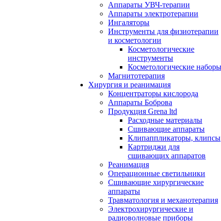
Аппараты УВЧ-терапии
Аппараты электротерапии
Ингаляторы
Инструменты для физиотерапии
и косметологии
Косметологические
инструменты
Косметологические набор
Магнитотерапия
Хирургия и реанимация
Концентраторы кислорода
Аппараты Боброва
Продукция Grena ltd
Расходные материалы
Сшивающие аппараты
Клипаппликаторы, клипсы
Картриджи для
сшивающих аппаратов
Реанимация
Операционные светильники
Сшивающие хирургические
аппараты
Травматология и механотерапия
Электрохирургические и
радиоволновые приборы