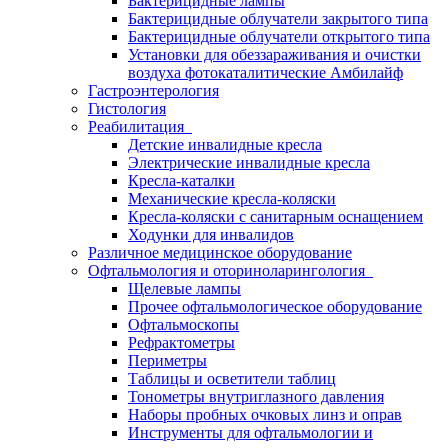
Бактерицидные лампы
Бактерицидные облучатели закрытого типа
Бактерицидные облучатели открытого типа
Установки для обеззараживания и очистки
воздуха фотокаталитические Амбилайф
Гастроэнтерология
Гистология
Реабилитация
Детские инвалидные кресла
Электрические инвалидные кресла
Кресла-каталки
Механические кресла-коляски
Кресла-коляски с санитарным оснащением
Ходунки для инвалидов
Различное медицинское оборудование
Офтальмология и оториноларингология
Щелевые лампы
Прочее офтальмологическое оборудование
Офтальмоскопы
Рефрактометры
Периметры
Таблицы и осветители таблиц
Тонометры внутриглазного давления
Наборы пробных очковых линз и оправ
Инструменты для офтальмологии и