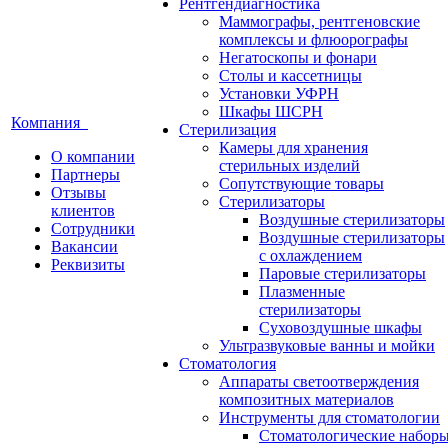
Рентгендиагностика
Маммографы, рентгеновские
комплексы и флюорографы
Негатоскопы и фонари
Столы и кассетницы
Установки УФРН
Шкафы ШСРН
Компания
Стерилизация
Камеры для хранения
О компании
стерильных изделий
Партнеры
Сопутствующие товары
Отзывы
Стерилизаторы
клиентов
Воздушные стерилизаторы
Сотрудники
Воздушные стерилизаторы
Вакансии
с охлаждением
Реквизиты
Паровые стерилизаторы
Плазменные
стерилизаторы
Суховоздушные шкафы
Ультразвуковые ванны и мойки
Стоматология
Аппараты светоотверждения
композитных материалов
Инструменты для стоматологии
Стоматологические набор