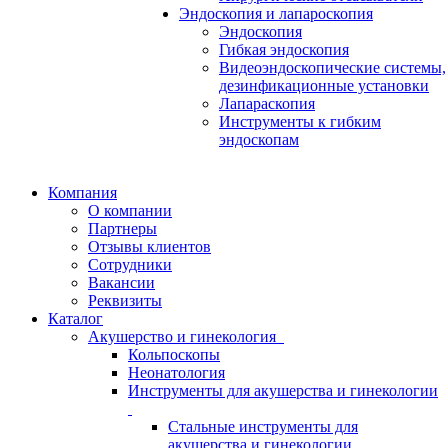
Эндоскопия и лапароскопия
Эндоскопия
Гибкая эндоскопия
Видеоэндоскопические системы,
дезинфикационные установки
Лапараскопия
Инструменты к гибким
эндоскопам
Компания
О компании
Партнеры
Отзывы клиентов
Сотрудники
Вакансии
Реквизиты
Каталог
Акушерство и гинекология
Кольпоскопы
Неонатология
Инструменты для акушерства и гинекологии
Стальные инструменты для
акушерства и гинекологии