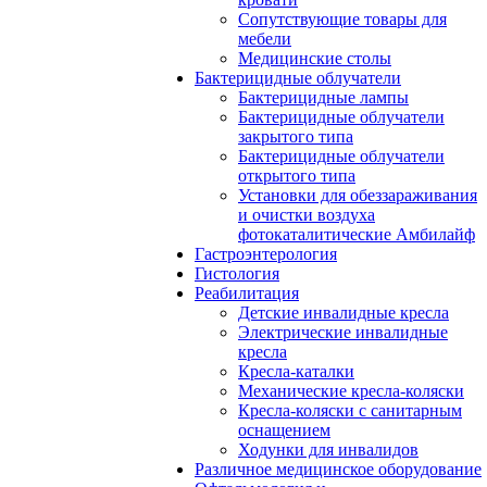
Сопутствующие товары для
мебели
Медицинские столы
Бактерицидные облучатели
Бактерицидные лампы
Бактерицидные облучатели
закрытого типа
Бактерицидные облучатели
открытого типа
Установки для обеззараживания
и очистки воздуха
фотокаталитические Амбилайф
Гастроэнтерология
Гистология
Реабилитация
Детские инвалидные кресла
Электрические инвалидные
кресла
Кресла-каталки
Механические кресла-коляски
Кресла-коляски с санитарным
оснащением
Ходунки для инвалидов
Различное медицинское оборудование