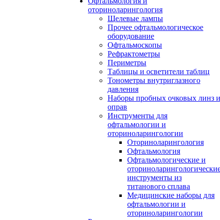
Офтальмология и
оториноларингология
Щелевые лампы
Прочее офтальмологическое
оборудование
Офтальмоскопы
Рефрактометры
Периметры
Таблицы и осветители таблиц
Тонометры внутриглазного
давления
Наборы пробных очковых линз 
оправ
Инструменты для
офтальмологии и
оториноларингологии
Оториноларингология
Офтальмология
Офтальмологические и
оториноларингологически
инструменты из
титанового сплава
Медицинские наборы для
офтальмологии и
оториноларингологии