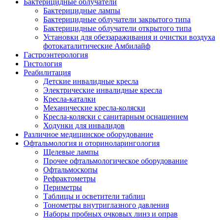
Бактерицидные облучатели
Бактерицидные лампы
Бактерицидные облучатели закрытого типа
Бактерицидные облучатели открытого типа
Установки для обеззараживания и очистки воздуха
фотокаталитические Амбилайф
Гастроэнтерология
Гистология
Реабилитация
Детские инвалидные кресла
Электрические инвалидные кресла
Кресла-каталки
Механические кресла-коляски
Кресла-коляски с санитарным оснащением
Ходунки для инвалидов
Различное медицинское оборудование
Офтальмология и оториноларингология
Щелевые лампы
Прочее офтальмологическое оборудование
Офтальмоскопы
Рефрактометры
Периметры
Таблицы и осветители таблиц
Тонометры внутриглазного давления
Наборы пробных очковых линз и оправ