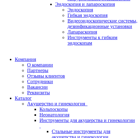
Эндоскопия и лапароскопия
Эндоскопия
Гибкая эндоскопия
Видеоэндоскопические системы,
дезинфикационные установки
Лапараскопия
Инструменты к гибким
эндоскопам
Компания
О компании
Партнеры
Отзывы клиентов
Сотрудники
Вакансии
Реквизиты
Каталог
Акушерство и гинекология
Кольпоскопы
Неонатология
Инструменты для акушерства и гинекологии
Стальные инструменты для
акушерства и гинекологии