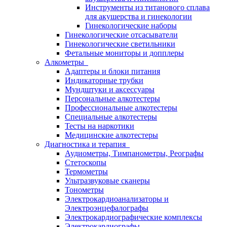
Инструменты из титанового сплава
для акушерства и гинекологии
Гинекологические наборы
Гинекологические отсасыватели
Гинекологические светильники
Фетальные мониторы и допплеры
Алкометры
Адаптеры и блоки питания
Индикаторные трубки
Мундштуки и аксессуары
Персональные алкотестеры
Профессиональные алкотестеры
Специальные алкотестеры
Тесты на наркотики
Медицинские алкотестеры
Диагностика и терапия
Аудиометры, Тимпанометры, Реографы
Стетоскопы
Термометры
Ультразвуковые сканеры
Тонометры
Электрокардиоанализаторы и
Электроэнцефалографы
Электрокардиографические комплексы
Электрокардиографы