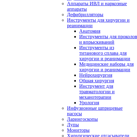
Аппараты ИВЛ и наркозные
аппараты
Дефибрилляторы
Инструменты для хирургии и
реанимации
Анатомия
Инструменты для проколо
и впрыскиваний
Инструменты из
титанового сплава для
хирургии и реанимации
Медицинские наборы для
хирургии и реанимации
Нейрохирургия
Общая хирургия
Инструмент для
травматологии и
механотерапии
Урология
Инфузионные шприцевые
насосы
Ларингоскопы
Лупы
Мониторы
Хирургические отсасыватели