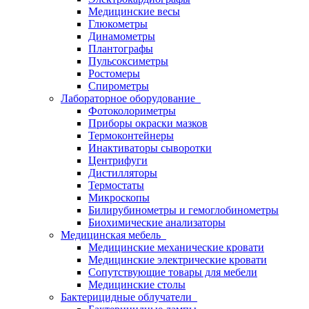
Медицинские весы
Глюкометры
Динамометры
Плантографы
Пульсоксиметры
Ростомеры
Спирометры
Лабораторное оборудование
Фотоколориметры
Приборы окраски мазков
Термоконтейнеры
Инактиваторы сыворотки
Центрифуги
Дистилляторы
Термостаты
Микроскопы
Билирубинометры и гемоглобинометры
Биохимические анализаторы
Медицинская мебель
Медицинские механические кровати
Медицинские электрические кровати
Сопутствующие товары для мебели
Медицинские столы
Бактерицидные облучатели