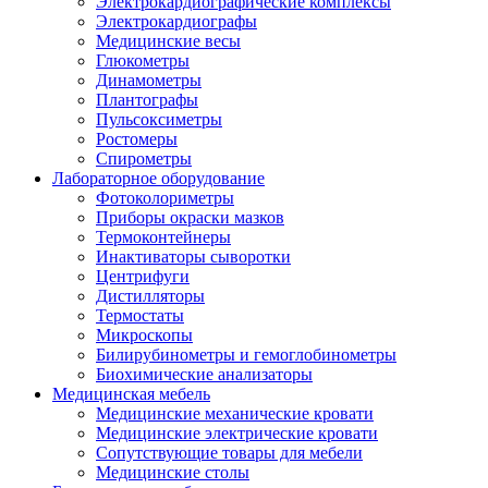
Электрокардиографические комплексы
Электрокардиографы
Медицинские весы
Глюкометры
Динамометры
Плантографы
Пульсоксиметры
Ростомеры
Спирометры
Лабораторное оборудование
Фотоколориметры
Приборы окраски мазков
Термоконтейнеры
Инактиваторы сыворотки
Центрифуги
Дистилляторы
Термостаты
Микроскопы
Билирубинометры и гемоглобинометры
Биохимические анализаторы
Медицинская мебель
Медицинские механические кровати
Медицинские электрические кровати
Сопутствующие товары для мебели
Медицинские столы