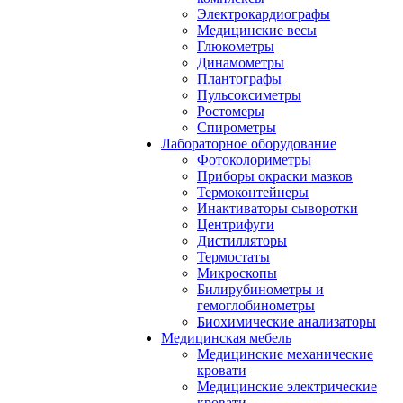
Электрокардиографы
Медицинские весы
Глюкометры
Динамометры
Плантографы
Пульсоксиметры
Ростомеры
Спирометры
Лабораторное оборудование
Фотоколориметры
Приборы окраски мазков
Термоконтейнеры
Инактиваторы сыворотки
Центрифуги
Дистилляторы
Термостаты
Микроскопы
Билирубинометры и
гемоглобинометры
Биохимические анализаторы
Медицинская мебель
Медицинские механические
кровати
Медицинские электрические
кровати