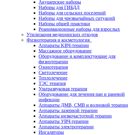
Акушерские наборы
Наборы для ГИБДД
Наборы для сельских поселений
Наборы для чрезвычайных ситуаций
Наборы общей практики
Реанимационные наборы для взрослых
Утилизация медицинских отходов
Физиотерапия и косметология
Аппараты KВЧ-терапии
Массажное оборудование
Оборудование и комплектующие для
физиотерапии
Озонотерапия
Светолечение
Теплолечение
ТЭС терапия
Ультразвуковая терапия
Оборудование для лечения ран и раневой
инфекции
Аппараты ДМВ, СМВ и волновой терапии
Аппараты лазерной терапии
Аппараты низкочастотной терапии
Аппараты УВЧ-терапии
Аппараты электротерапии
Ингаляторы