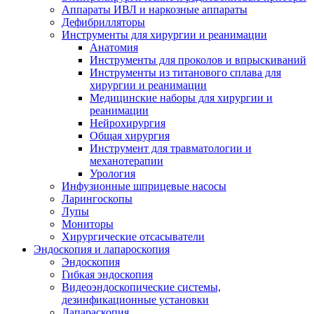
Аппараты ИВЛ и наркозные аппараты
Дефибрилляторы
Инструменты для хирургии и реанимации
Анатомия
Инструменты для проколов и впрыскиваний
Инструменты из титанового сплава для
хирургии и реанимации
Медицинские наборы для хирургии и
реанимации
Нейрохирургия
Общая хирургия
Инструмент для травматологии и
механотерапии
Урология
Инфузионные шприцевые насосы
Ларингоскопы
Лупы
Мониторы
Хирургические отсасыватели
Эндоскопия и лапароскопия
Эндоскопия
Гибкая эндоскопия
Видеоэндоскопические системы,
дезинфикационные установки
Лапараскопия