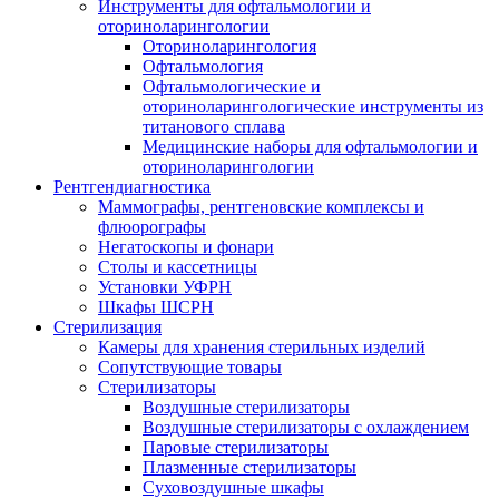
Инструменты для офтальмологии и
оториноларингологии
Оториноларингология
Офтальмология
Офтальмологические и
оториноларингологические инструменты из
титанового сплава
Медицинские наборы для офтальмологии и
оториноларингологии
Рентгендиагностика
Маммографы, рентгеновские комплексы и
флюорографы
Негатоскопы и фонари
Столы и кассетницы
Установки УФРН
Шкафы ШСРН
Стерилизация
Камеры для хранения стерильных изделий
Сопутствующие товары
Стерилизаторы
Воздушные стерилизаторы
Воздушные стерилизаторы с охлаждением
Паровые стерилизаторы
Плазменные стерилизаторы
Суховоздушные шкафы