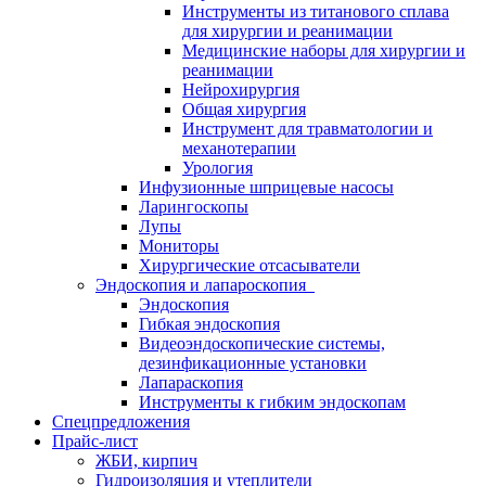
Инструменты из титанового сплава
для хирургии и реанимации
Медицинские наборы для хирургии и
реанимации
Нейрохирургия
Общая хирургия
Инструмент для травматологии и
механотерапии
Урология
Инфузионные шприцевые насосы
Ларингоскопы
Лупы
Мониторы
Хирургические отсасыватели
Эндоскопия и лапароскопия
Эндоскопия
Гибкая эндоскопия
Видеоэндоскопические системы,
дезинфикационные установки
Лапараскопия
Инструменты к гибким эндоскопам
Спецпредложения
Прайс-лист
ЖБИ, кирпич
Гидроизоляция и утеплители