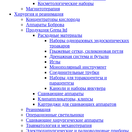
Косметологические наборы
Магнитотерапия
Хирургия и реанимация
Концентраторы кислорода
Аппараты Боброва
Продукция Grena ltd
Расходные материалы
Наборы одноразовых эндоскопических
троакаров
Грыжевые сетки, силиконовая петля
Дренажная система и бутыли
Иглы
Монополярный инструмент
Соединительные трубки
Наборы для торакоцентеза и
парацентеза
Канюли и наборы янкувера
Сшивающие аппараты
Клипаппликаторы, клипсы
Картриджи для сшивающих аппаратов
Реанимация
Операционные светильники
Сшивающие хирургические аппараты
Травматология и механотерапия
Электрохирургические и радиоволновые приборы