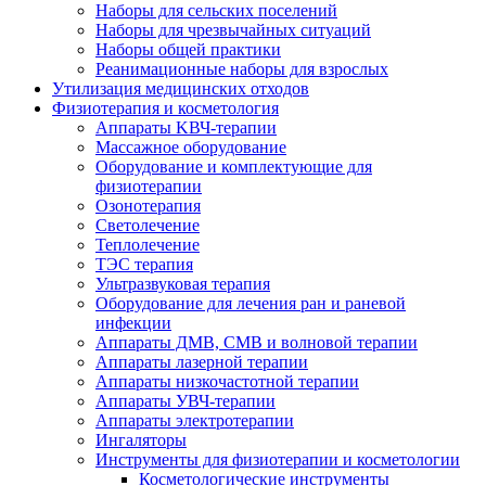
Наборы для сельских поселений
Наборы для чрезвычайных ситуаций
Наборы общей практики
Реанимационные наборы для взрослых
Утилизация медицинских отходов
Физиотерапия и косметология
Аппараты KВЧ-терапии
Массажное оборудование
Оборудование и комплектующие для
физиотерапии
Озонотерапия
Светолечение
Теплолечение
ТЭС терапия
Ультразвуковая терапия
Оборудование для лечения ран и раневой
инфекции
Аппараты ДМВ, СМВ и волновой терапии
Аппараты лазерной терапии
Аппараты низкочастотной терапии
Аппараты УВЧ-терапии
Аппараты электротерапии
Ингаляторы
Инструменты для физиотерапии и косметологии
Косметологические инструменты