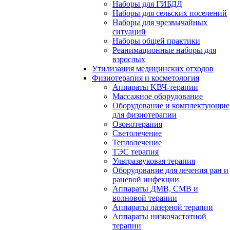
Наборы для ГИБДД
Наборы для сельских поселений
Наборы для чрезвычайных
ситуаций
Наборы общей практики
Реанимационные наборы для
взрослых
Утилизация медицинских отходов
Физиотерапия и косметология
Аппараты KВЧ-терапии
Массажное оборудование
Оборудование и комплектующие
для физиотерапии
Озонотерапия
Светолечение
Теплолечение
ТЭС терапия
Ультразвуковая терапия
Оборудование для лечения ран и
раневой инфекции
Аппараты ДМВ, СМВ и
волновой терапии
Аппараты лазерной терапии
Аппараты низкочастотной
терапии