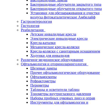
Бактерицидные лампы
Бактерицидные облучатели закрытого типа
Бактерицидные облучатели открытого типа
Установки для обеззараживания и очистки
воздуха фотокаталитические Амбилайф
Гастроэнтерология
Гистология
Реабилитация
Детские инвалидные кресла
Электрические инвалидные кресла
Кресла-каталки
Механические кресла-коляски
Кресла-коляски с санитарным оснащением
Ходунки для инвалидов
Различное медицинское оборудование
Офтальмология и оториноларингология
Щелевые лампы
Прочее офтальмологическое оборудование
Офтальмоскопы
Рефрактометры
Периметры
Таблицы и осветители таблиц
Тонометры внутриглазного давления
Наборы пробных очковых линз и оправ
Инструменты для офтальмологии и