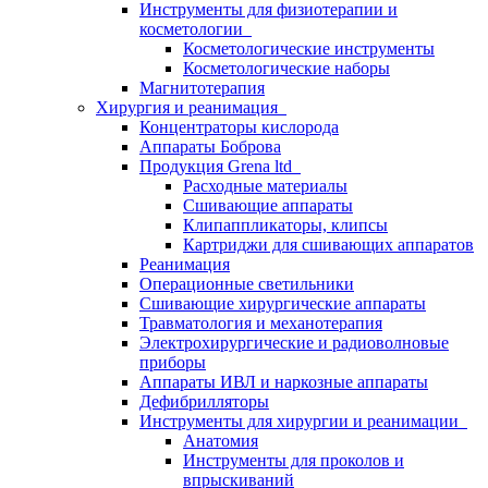
Инструменты для физиотерапии и
косметологии
Косметологические инструменты
Косметологические наборы
Магнитотерапия
Хирургия и реанимация
Концентраторы кислорода
Аппараты Боброва
Продукция Grena ltd
Расходные материалы
Сшивающие аппараты
Клипаппликаторы, клипсы
Картриджи для сшивающих аппаратов
Реанимация
Операционные светильники
Сшивающие хирургические аппараты
Травматология и механотерапия
Электрохирургические и радиоволновые
приборы
Аппараты ИВЛ и наркозные аппараты
Дефибрилляторы
Инструменты для хирургии и реанимации
Анатомия
Инструменты для проколов и
впрыскиваний