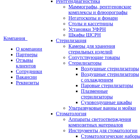
Рентгендиагностика
Маммографы, рентгеновские
комплексы и флюорографы
Негатоскопы и фонари
Столы и кассетницы
Установки УФРН
Шкафы ШСРН
Компания
Стерилизация
Камеры для хранения
О компании
стерильных изделий
Партнеры
Сопутствующие товары
Отзывы
Стерилизаторы
клиентов
Воздушные стерилизаторы
Сотрудники
Воздушные стерилизаторы
Вакансии
с охлаждением
Реквизиты
Паровые стерилизаторы
Плазменные
стерилизаторы
Суховоздушные шкафы
Ультразвуковые ванны и мойки
Стоматология
Аппараты светоотверждения
композитных материалов
Инструменты для стоматологии
Стоматологические набор