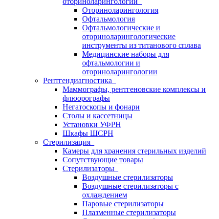
оториноларингологии
Оториноларингология
Офтальмология
Офтальмологические и
оториноларингологические
инструменты из титанового сплава
Медицинские наборы для
офтальмологии и
оториноларингологии
Рентгендиагностика
Маммографы, рентгеновские комплексы и
флюорографы
Негатоскопы и фонари
Столы и кассетницы
Установки УФРН
Шкафы ШСРН
Стерилизация
Камеры для хранения стерильных изделий
Сопутствующие товары
Стерилизаторы
Воздушные стерилизаторы
Воздушные стерилизаторы с
охлаждением
Паровые стерилизаторы
Плазменные стерилизаторы