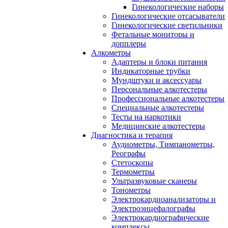
Гинекологические наборы
Гинекологические отсасыватели
Гинекологические светильники
Фетальные мониторы и
допплеры
Алкометры
Адаптеры и блоки питания
Индикаторные трубки
Мундштуки и аксессуары
Персональные алкотестеры
Профессиональные алкотестеры
Специальные алкотестеры
Тесты на наркотики
Медицинские алкотестеры
Диагностика и терапия
Аудиометры, Тимпанометры,
Реографы
Стетоскопы
Термометры
Ультразвуковые сканеры
Тонометры
Электрокардиоанализаторы и
Электроэнцефалографы
Электрокардиографические
комплексы