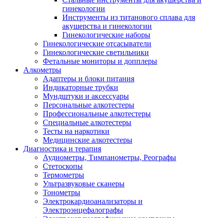
гинекологии
Инструменты из титанового сплава для
акушерства и гинекологии
Гинекологические наборы
Гинекологические отсасыватели
Гинекологические светильники
Фетальные мониторы и допплеры
Алкометры
Адаптеры и блоки питания
Индикаторные трубки
Мундштуки и аксессуары
Персональные алкотестеры
Профессиональные алкотестеры
Специальные алкотестеры
Тесты на наркотики
Медицинские алкотестеры
Диагностика и терапия
Аудиометры, Тимпанометры, Реографы
Стетоскопы
Термометры
Ультразвуковые сканеры
Тонометры
Электрокардиоанализаторы и
Электроэнцефалографы