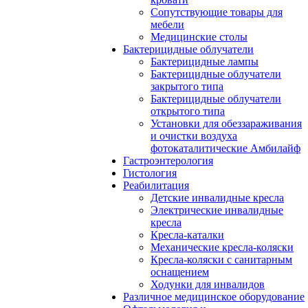
Сопутствующие товары для
мебели
Медицинские столы
Бактерицидные облучатели
Бактерицидные лампы
Бактерицидные облучатели
закрытого типа
Бактерицидные облучатели
открытого типа
Установки для обеззараживания
и очистки воздуха
фотокаталитические Амбилайф
Гастроэнтерология
Гистология
Реабилитация
Детские инвалидные кресла
Электрические инвалидные
кресла
Кресла-каталки
Механические кресла-коляски
Кресла-коляски с санитарным
оснащением
Ходунки для инвалидов
Различное медицинское оборудование