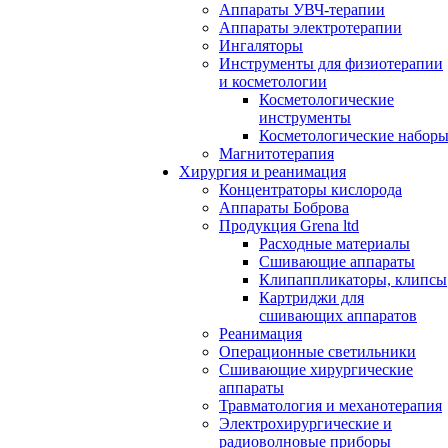
Аппараты УВЧ-терапии
Аппараты электротерапии
Ингаляторы
Инструменты для физиотерапии
и косметологии
Косметологические
инструменты
Косметологические набор
Магнитотерапия
Хирургия и реанимация
Концентраторы кислорода
Аппараты Боброва
Продукция Grena ltd
Расходные материалы
Сшивающие аппараты
Клипаппликаторы, клипсы
Картриджи для
сшивающих аппаратов
Реанимация
Операционные светильники
Сшивающие хирургические
аппараты
Травматология и механотерапия
Электрохирургические и
радиоволновые приборы