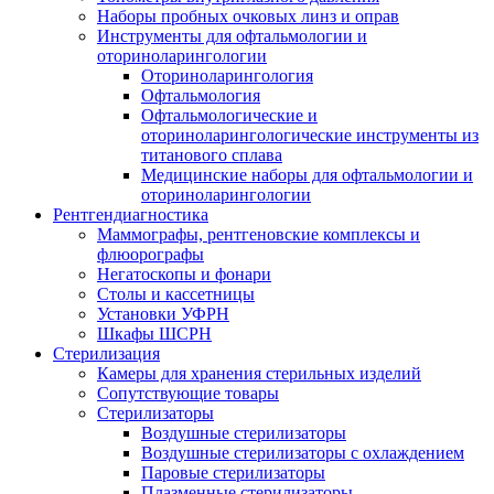
Наборы пробных очковых линз и оправ
Инструменты для офтальмологии и
оториноларингологии
Оториноларингология
Офтальмология
Офтальмологические и
оториноларингологические инструменты из
титанового сплава
Медицинские наборы для офтальмологии и
оториноларингологии
Рентгендиагностика
Маммографы, рентгеновские комплексы и
флюорографы
Негатоскопы и фонари
Столы и кассетницы
Установки УФРН
Шкафы ШСРН
Стерилизация
Камеры для хранения стерильных изделий
Сопутствующие товары
Стерилизаторы
Воздушные стерилизаторы
Воздушные стерилизаторы с охлаждением
Паровые стерилизаторы
Плазменные стерилизаторы