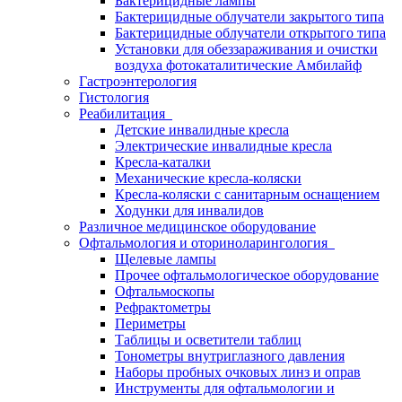
Бактерицидные лампы
Бактерицидные облучатели закрытого типа
Бактерицидные облучатели открытого типа
Установки для обеззараживания и очистки
воздуха фотокаталитические Амбилайф
Гастроэнтерология
Гистология
Реабилитация
Детские инвалидные кресла
Электрические инвалидные кресла
Кресла-каталки
Механические кресла-коляски
Кресла-коляски с санитарным оснащением
Ходунки для инвалидов
Различное медицинское оборудование
Офтальмология и оториноларингология
Щелевые лампы
Прочее офтальмологическое оборудование
Офтальмоскопы
Рефрактометры
Периметры
Таблицы и осветители таблиц
Тонометры внутриглазного давления
Наборы пробных очковых линз и оправ
Инструменты для офтальмологии и