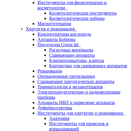
Инструменты для физиотерапии и
косметологии
Косметологические инструменты
Косметологические наборы
Магнитотерапия
Хирургия и реанимация
Концентраторы кислорода
Аппараты Боброва
Продукция Grena ltd
Расходные материалы
Сшивающие аппараты
Клипаппликаторы, клипсы
Картриджи для сшивающих аппаратов
Реанимация
Операционные светильники
Сшивающие хирургические аппараты
Травматология и механотерапия
Электрохирургические и радиоволновые
приборы
Аппараты ИВЛ и наркозные аппараты
Дефибрилляторы
Инструменты для хирургии и реанимации
Анатомия
Инструменты для проколов и
впрыскиваний