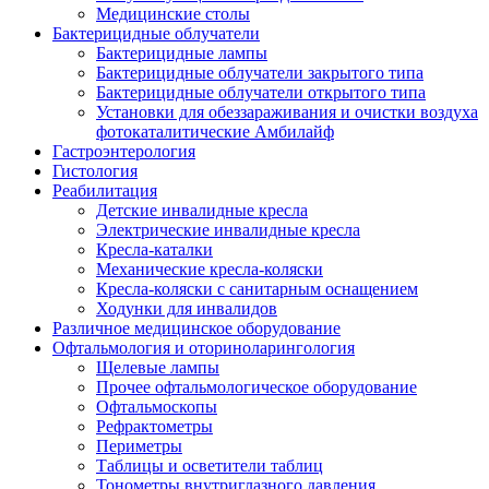
Медицинские столы
Бактерицидные облучатели
Бактерицидные лампы
Бактерицидные облучатели закрытого типа
Бактерицидные облучатели открытого типа
Установки для обеззараживания и очистки воздуха
фотокаталитические Амбилайф
Гастроэнтерология
Гистология
Реабилитация
Детские инвалидные кресла
Электрические инвалидные кресла
Кресла-каталки
Механические кресла-коляски
Кресла-коляски с санитарным оснащением
Ходунки для инвалидов
Различное медицинское оборудование
Офтальмология и оториноларингология
Щелевые лампы
Прочее офтальмологическое оборудование
Офтальмоскопы
Рефрактометры
Периметры
Таблицы и осветители таблиц
Тонометры внутриглазного давления