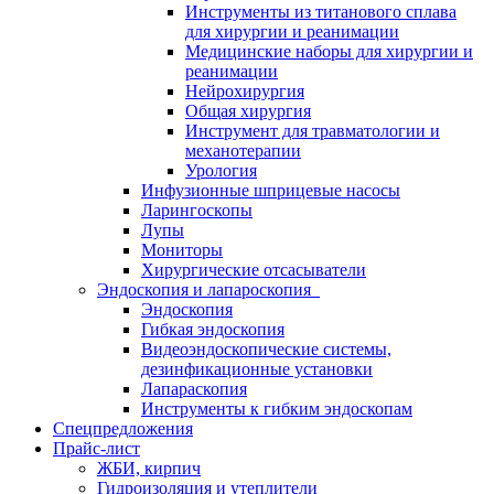
Инструменты из титанового сплава
для хирургии и реанимации
Медицинские наборы для хирургии и
реанимации
Нейрохирургия
Общая хирургия
Инструмент для травматологии и
механотерапии
Урология
Инфузионные шприцевые насосы
Ларингоскопы
Лупы
Мониторы
Хирургические отсасыватели
Эндоскопия и лапароскопия
Эндоскопия
Гибкая эндоскопия
Видеоэндоскопические системы,
дезинфикационные установки
Лапараскопия
Инструменты к гибким эндоскопам
Спецпредложения
Прайс-лист
ЖБИ, кирпич
Гидроизоляция и утеплители