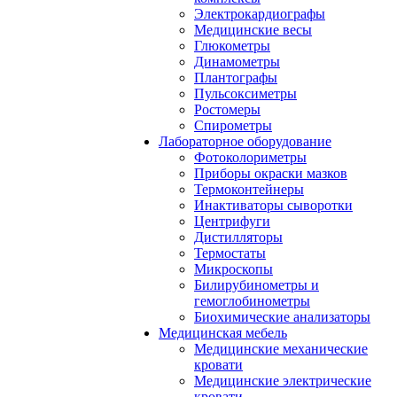
Электрокардиографы
Медицинские весы
Глюкометры
Динамометры
Плантографы
Пульсоксиметры
Ростомеры
Спирометры
Лабораторное оборудование
Фотоколориметры
Приборы окраски мазков
Термоконтейнеры
Инактиваторы сыворотки
Центрифуги
Дистилляторы
Термостаты
Микроскопы
Билирубинометры и
гемоглобинометры
Биохимические анализаторы
Медицинская мебель
Медицинские механические
кровати
Медицинские электрические
кровати