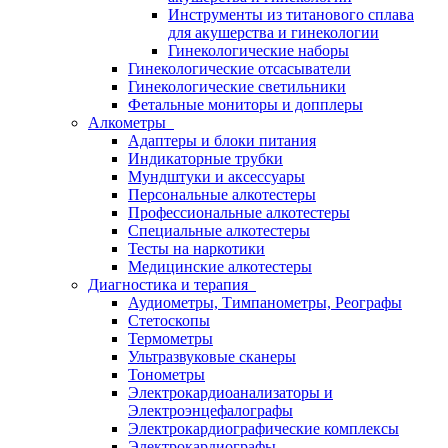
Инструменты из титанового сплава
для акушерства и гинекологии
Гинекологические наборы
Гинекологические отсасыватели
Гинекологические светильники
Фетальные мониторы и допплеры
Алкометры
Адаптеры и блоки питания
Индикаторные трубки
Мундштуки и аксессуары
Персональные алкотестеры
Профессиональные алкотестеры
Специальные алкотестеры
Тесты на наркотики
Медицинские алкотестеры
Диагностика и терапия
Аудиометры, Тимпанометры, Реографы
Стетоскопы
Термометры
Ультразвуковые сканеры
Тонометры
Электрокардиоанализаторы и
Электроэнцефалографы
Электрокардиографические комплексы
Электрокардиографы