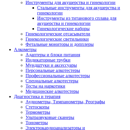
Инструменты для акушерства и гинекологии
Стальные инструменты для акушерства и
гинекологии
Инструменты из титанового сплава для
акушерства и гинекологии
Гинекологические наборы
Гинекологические отсасыватели
Гинекологические светильники
Фетальные мониторы и допплеры
Алкометры
Адаптеры и блоки питания
Индикаторные трубки
Мундштуки и аксессуары
Персональные алкотестеры
Профессиональные алкотестеры
Специальные алкотестеры
Тесты на наркотики
Медицинские алкотестеры
Диагностика и терапия
Аудиометры, Тимпанометры, Реографы
Стетоскопы
Термометры
Ультразвуковые сканеры
Тонометры
Электрокардиоанализаторы и