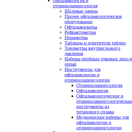
Офтальмология и
оториноларингология
Щелевые лампы
Прочее офтальмологическое
оборудование
Офтальмоскопы
Рефрактометры
Периметры
Таблицы и осветители таблиц
Тонометры внутриглазного
давления
Наборы пробных очковых линз 
оправ
Инструменты для
офтальмологии и
оториноларингологии
Оториноларингология
Офтальмология
Офтальмологические и
оториноларингологически
инструменты из
титанового сплава
Медицинские наборы для
офтальмологии и
оториноларингологии