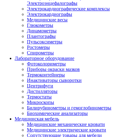
Электроэнцефалографы
Электрокардиографические комплексы
Электрокардиографы
Медицинские весы
Глюкометры
Динамометры
Плантографы
Пульсоксиметры
Ростомеры
Спирометры
Лабораторное оборудование
Фотоколориметры
Приборы окраски мазков
Термоконтейнеры
Инактиваторы сыворотки
Центрифуги
Дистилляторы
Термостаты
Микроскопы
Билирубинометры и гемоглобинометры
Биохимические анализаторы
Медицинская мебель
Медицинские механические кровати
Медицинские электрические кровати
Сопутствующие товары для мебели