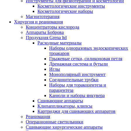
Инструменты для физиотерапии и косметологии
Косметологические инструменты
Косметологические наборы
Магнитотерапия
Хирургия и реанимация
Концентраторы кислорода
Аппараты Боброва
Продукция Grena ltd
Расходные материалы
Наборы одноразовых эндоскопических
троакаров
Грыжевые сетки, силиконовая петля
Дренажная система и бутыли
Иглы
Монополярный инструмент
Соединительные трубки
Наборы для торакоцентеза и
парацентеза
Канюли и наборы янкувера
Сшивающие аппараты
Клипаппликаторы, клипсы
Картриджи для сшивающих аппаратов
Реанимация
Операционные светильники
Сшивающие хирургические аппараты