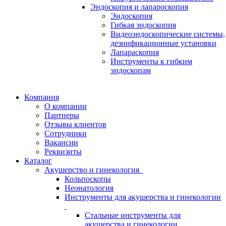
Эндоскопия и лапароскопия
Эндоскопия
Гибкая эндоскопия
Видеоэндоскопические системы,
дезинфикационные установки
Лапараскопия
Инструменты к гибким
эндоскопам
Компания
О компании
Партнеры
Отзывы клиентов
Сотрудники
Вакансии
Реквизиты
Каталог
Акушерство и гинекология
Кольпоскопы
Неонатология
Инструменты для акушерства и гинекологии
Стальные инструменты для
акушерства и гинекологии