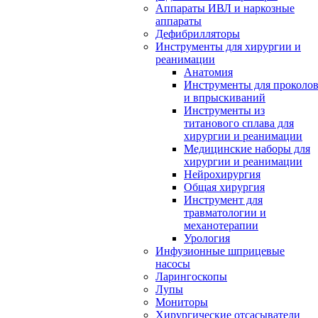
Аппараты ИВЛ и наркозные
аппараты
Дефибрилляторы
Инструменты для хирургии и
реанимации
Анатомия
Инструменты для проколо
и впрыскиваний
Инструменты из
титанового сплава для
хирургии и реанимации
Медицинские наборы для
хирургии и реанимации
Нейрохирургия
Общая хирургия
Инструмент для
травматологии и
механотерапии
Урология
Инфузионные шприцевые
насосы
Ларингоскопы
Лупы
Мониторы
Хирургические отсасыватели