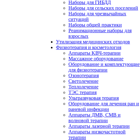
Наборы для ГИБДД
Наборы для сельских поселений
Наборы для чрезвычайных
ситуаций
Наборы общей практики
Реанимационные наборы для
взрослых
Утилизация медицинских отходов
Физиотерапия и косметология
Аппараты KВЧ-терапии
Массажное оборудование
Оборудование и комплектующие
для физиотерапии
Озонотерапия
Светолечение
Теплолечение
ТЭС терапия
Ультразвуковая терапия
Оборудование для лечения ран и
раневой инфекции
Аппараты ДМВ, СМВ и
волновой терапии
Аппараты лазерной терапии
Аппараты низкочастотной
терапии