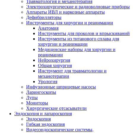
Травматология и механотерапия
Электрохирургические и радиоволновые приборы
Аппараты ИВЛ и наркозные аппараты
Дефибрилляторы
Инструменты для хирургии и реанимации
Анатомия
Инструменты для проколов и впрыскиваний
Инструменты из титанового сплава для
хирургии и реанимации
Медицинские наборы для хирургии и
реанимации
Нейрохирургия
Общая хирургия
Инструмент для травматологии и
механотерапии
Урология
Инфузионные шприцевые насосы
Ларингоскопы
Лупы
Мониторы
Хирургические отсасыватели
Эндоскопия и лапароскопия
Эндоскопия
Гибкая эндоскопия
Видеоэндоскопические системы,