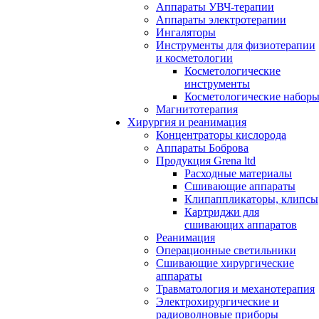
Аппараты УВЧ-терапии
Аппараты электротерапии
Ингаляторы
Инструменты для физиотерапии
и косметологии
Косметологические
инструменты
Косметологические набор
Магнитотерапия
Хирургия и реанимация
Концентраторы кислорода
Аппараты Боброва
Продукция Grena ltd
Расходные материалы
Сшивающие аппараты
Клипаппликаторы, клипсы
Картриджи для
сшивающих аппаратов
Реанимация
Операционные светильники
Сшивающие хирургические
аппараты
Травматология и механотерапия
Электрохирургические и
радиоволновые приборы