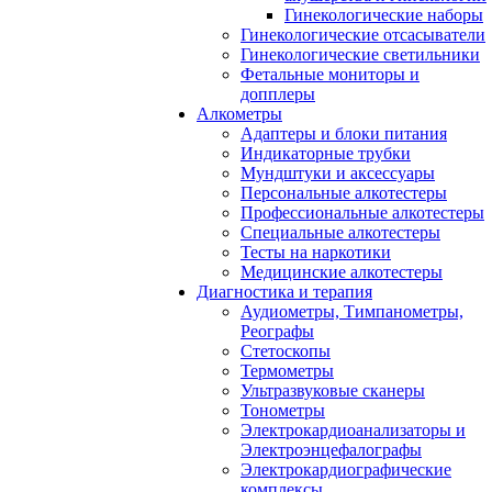
Гинекологические наборы
Гинекологические отсасыватели
Гинекологические светильники
Фетальные мониторы и
допплеры
Алкометры
Адаптеры и блоки питания
Индикаторные трубки
Мундштуки и аксессуары
Персональные алкотестеры
Профессиональные алкотестеры
Специальные алкотестеры
Тесты на наркотики
Медицинские алкотестеры
Диагностика и терапия
Аудиометры, Тимпанометры,
Реографы
Стетоскопы
Термометры
Ультразвуковые сканеры
Тонометры
Электрокардиоанализаторы и
Электроэнцефалографы
Электрокардиографические
комплексы