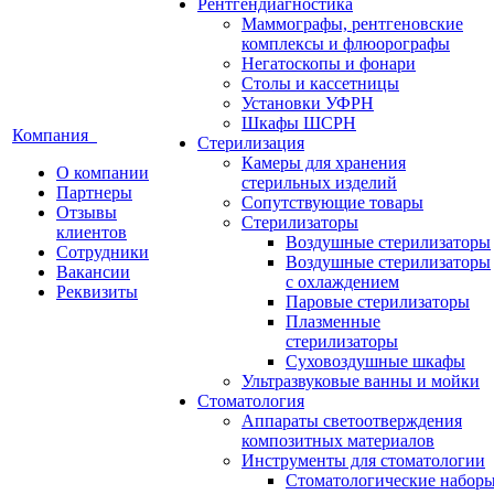
Рентгендиагностика
Маммографы, рентгеновские
комплексы и флюорографы
Негатоскопы и фонари
Столы и кассетницы
Установки УФРН
Шкафы ШСРН
Компания
Стерилизация
Камеры для хранения
О компании
стерильных изделий
Партнеры
Сопутствующие товары
Отзывы
Стерилизаторы
клиентов
Воздушные стерилизаторы
Сотрудники
Воздушные стерилизаторы
Вакансии
с охлаждением
Реквизиты
Паровые стерилизаторы
Плазменные
стерилизаторы
Суховоздушные шкафы
Ультразвуковые ванны и мойки
Стоматология
Аппараты светоотверждения
композитных материалов
Инструменты для стоматологии
Стоматологические набор