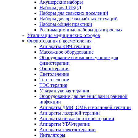
Акушерские наборы
Наборы для ГИБДД
Наборы для сельских поселений
Наборы для чрезвычайных ситуаций
Наборы общей практики
Реанимационные наборы для взрослых
Утилизация медицинских отходов
Физиотерапия и косметология
Аппараты KВЧ-терапии
Массажное оборудование
Оборудование и комплектующие для
физиотерапии
Озонотерапия
Светолечение
Теплолечение
ТЭС терапия
Ультразвуковая терапия
Оборудование для лечения ран и раневой
инфекции
Аппараты ДМВ, СМВ и волновой терапии
Аппараты лазерной терапии
Аппараты низкочастотной терапии
Аппараты УВЧ-терапии
Аппараты электротерапии
Ингаляторы