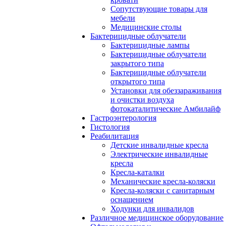
Сопутствующие товары для
мебели
Медицинские столы
Бактерицидные облучатели
Бактерицидные лампы
Бактерицидные облучатели
закрытого типа
Бактерицидные облучатели
открытого типа
Установки для обеззараживания
и очистки воздуха
фотокаталитические Амбилайф
Гастроэнтерология
Гистология
Реабилитация
Детские инвалидные кресла
Электрические инвалидные
кресла
Кресла-каталки
Механические кресла-коляски
Кресла-коляски с санитарным
оснащением
Ходунки для инвалидов
Различное медицинское оборудование