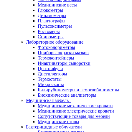
Медицинские весы
Глюкометры
Динамометры
Плантографы
Пульсоксиметры
Ростомеры
Спирометры
Лабораторное оборудование
Фотоколориметры
Приборы окраски мазков
Термоконтейнеры
Инактиваторы сыворотки
Центрифуги
Дистилляторы
Термостаты
Микроскопы
Билирубинометры и гемоглобинометры
Биохимические анализаторы
Медицинская мебель
Медицинские механические кровати
Медицинские электрические кровати
Сопутствующие товары для мебели
Медицинские столы
Бактерицидные облучатели