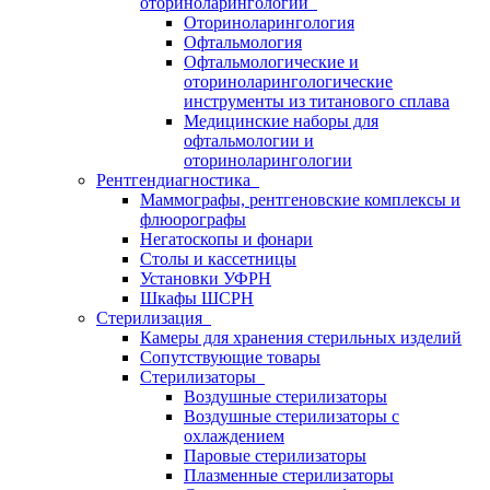
оториноларингологии
Оториноларингология
Офтальмология
Офтальмологические и
оториноларингологические
инструменты из титанового сплава
Медицинские наборы для
офтальмологии и
оториноларингологии
Рентгендиагностика
Маммографы, рентгеновские комплексы и
флюорографы
Негатоскопы и фонари
Столы и кассетницы
Установки УФРН
Шкафы ШСРН
Стерилизация
Камеры для хранения стерильных изделий
Сопутствующие товары
Стерилизаторы
Воздушные стерилизаторы
Воздушные стерилизаторы с
охлаждением
Паровые стерилизаторы
Плазменные стерилизаторы