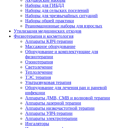
Акушерские наборы
Наборы для ГИБДД
Наборы для сельских поселений
Наборы для чрезвычайных ситуаций
Наборы общей практики
Реанимационные наборы для взрослых
Утилизация медицинских отходов
Физиотерапия и косметология
Аппараты KВЧ-терапии
Массажное оборудование
Оборудование и комплектующие для
физиотерапии
Озонотерапия
Светолечение
Теплолечение
ТЭС терапия
Ультразвуковая терапия
Оборудование для лечения ран и раневой
инфекции
Аппараты ДМВ, СМВ и волновой терапии
Аппараты лазерной терапии
Аппараты низкочастотной терапии
Аппараты УВЧ-терапии
Аппараты электротерапии
Ингаляторы