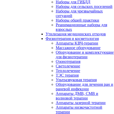
Наборы для ГИБДД
Наборы для сельских поселений
Наборы для чрезвычайных
ситуаций
Наборы общей практики
Реанимационные наборы для
взрослых
Утилизация медицинских отходов
Физиотерапия и косметология
Аппараты KВЧ-терапии
Массажное оборудование
Оборудование и комплектующие
для физиотерапии
Озонотерапия
Светолечение
Теплолечение
ТЭС терапия
Ультразвуковая терапия
Оборудование для лечения ран и
раневой инфекции
Аппараты ДМВ, СМВ и
волновой терапии
Аппараты лазерной терапии
Аппараты низкочастотной
терапии