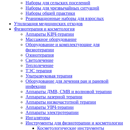
Наборы для сельских поселений
Наборы для чрезвычайных ситуаций
Наборы общей практики
Реанимационные наборы для взрослых
Утилизация медицинских отходов
Физиотерапия и косметология
Аппараты KВЧ-терапии
Массажное оборудование
Оборудование и комплектующие для
физиотерапии
Озонотерапия
Светолечение
Теплолечение
ТЭС терапия
Ультразвуковая терапия
Оборудование для лечения ран и раневой
инфекции
Аппараты ДМВ, СМВ и волновой терапии
Аппараты лазерной терапии
Аппараты низкочастотной терапии
Аппараты УВЧ-терапии
Аппараты электротерапии
Ингаляторы
Инструменты для физиотерапии и косметологии
Косметологические инструменты