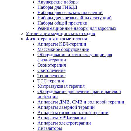
Акушерские наборы
Наборы для ГИБДД
Наборы для сельских поселений
Наборы для чрезвычайных ситуаций
Наборы общей практики
Реанимационные наборы для взрослых
Утилизация медицинских отходов
Физиотерапия и косметология
Аппараты KВЧ-терапии
Массажное оборудование
Оборудование и комплектующие для
физиотерапии
Озонотерапия
Светолечение
Теплолечение
ТЭС терапия
Ультразвуковая терапия
Оборудование для лечения ран и раневой
инфекции
Аппараты ДМВ, СМВ и волновой терапии
Аппараты лазерной терапии
Аппараты низкочастотной терапии
Аппараты УВЧ-терапии
Аппараты электротерапии
Ингаляторы