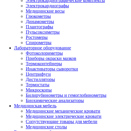
Электрокардиографические комплексы
Электрокардиографы
Медицинские весы
Глюкометры
Динамометры
Плантографы
Пульсоксиметры
Ростомеры
Спирометры
Лабораторное оборудование
Фотоколориметры
Приборы окраски мазков
Термоконтейнеры
Инактиваторы сыворотки
Центрифуги
Дистилляторы
Термостаты
Микроскопы
Билирубинометры и гемоглобинометры
Биохимические анализаторы
Медицинская мебель
Медицинские механические кровати
Медицинские электрические кровати
Сопутствующие товары для мебели
Медицинские столы