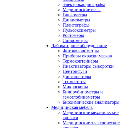
Электрокардиографы
Медицинские весы
Глюкометры
Динамометры
Плантографы
Пульсоксиметры
Ростомеры
Спирометры
Лабораторное оборудование
Фотоколориметры
Приборы окраски мазков
Термоконтейнеры
Инактиваторы сыворотки
Центрифуги
Дистилляторы
Термостаты
Микроскопы
Билирубинометры и
гемоглобинометры
Биохимические анализаторы
Медицинская мебель
Медицинские механические
кровати
Медицинские электрические
кровати