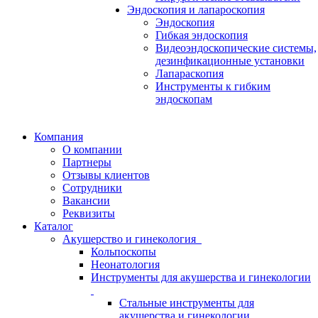
Эндоскопия и лапароскопия
Эндоскопия
Гибкая эндоскопия
Видеоэндоскопические системы,
дезинфикационные установки
Лапараскопия
Инструменты к гибким
эндоскопам
Компания
О компании
Партнеры
Отзывы клиентов
Сотрудники
Вакансии
Реквизиты
Каталог
Акушерство и гинекология
Кольпоскопы
Неонатология
Инструменты для акушерства и гинекологии
Стальные инструменты для
акушерства и гинекологии