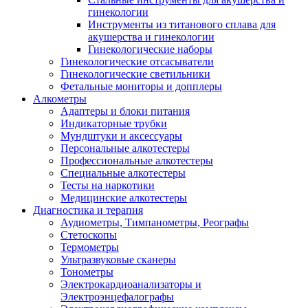
гинекологии
Инструменты из титанового сплава для
акушерства и гинекологии
Гинекологические наборы
Гинекологические отсасыватели
Гинекологические светильники
Фетальные мониторы и допплеры
Алкометры
Адаптеры и блоки питания
Индикаторные трубки
Мундштуки и аксессуары
Персональные алкотестеры
Профессиональные алкотестеры
Специальные алкотестеры
Тесты на наркотики
Медицинские алкотестеры
Диагностика и терапия
Аудиометры, Тимпанометры, Реографы
Стетоскопы
Термометры
Ультразвуковые сканеры
Тонометры
Электрокардиоанализаторы и
Электроэнцефалографы