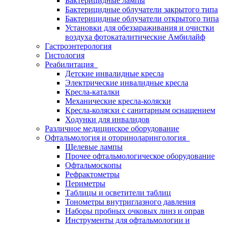
Бактерицидные лампы
Бактерицидные облучатели закрытого типа
Бактерицидные облучатели открытого типа
Установки для обеззараживания и очистки
воздуха фотокаталитические Амбилайф
Гастроэнтерология
Гистология
Реабилитация
Детские инвалидные кресла
Электрические инвалидные кресла
Кресла-каталки
Механические кресла-коляски
Кресла-коляски с санитарным оснащением
Ходунки для инвалидов
Различное медицинское оборудование
Офтальмология и оториноларингология
Щелевые лампы
Прочее офтальмологическое оборудование
Офтальмоскопы
Рефрактометры
Периметры
Таблицы и осветители таблиц
Тонометры внутриглазного давления
Наборы пробных очковых линз и оправ
Инструменты для офтальмологии и