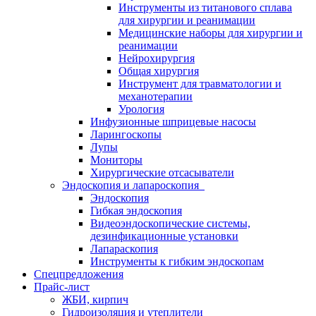
Инструменты из титанового сплава
для хирургии и реанимации
Медицинские наборы для хирургии и
реанимации
Нейрохирургия
Общая хирургия
Инструмент для травматологии и
механотерапии
Урология
Инфузионные шприцевые насосы
Ларингоскопы
Лупы
Мониторы
Хирургические отсасыватели
Эндоскопия и лапароскопия
Эндоскопия
Гибкая эндоскопия
Видеоэндоскопические системы,
дезинфикационные установки
Лапараскопия
Инструменты к гибким эндоскопам
Спецпредложения
Прайс-лист
ЖБИ, кирпич
Гидроизоляция и утеплители