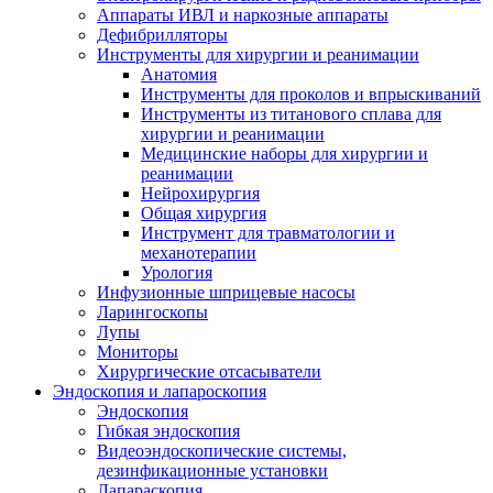
Аппараты ИВЛ и наркозные аппараты
Дефибрилляторы
Инструменты для хирургии и реанимации
Анатомия
Инструменты для проколов и впрыскиваний
Инструменты из титанового сплава для
хирургии и реанимации
Медицинские наборы для хирургии и
реанимации
Нейрохирургия
Общая хирургия
Инструмент для травматологии и
механотерапии
Урология
Инфузионные шприцевые насосы
Ларингоскопы
Лупы
Мониторы
Хирургические отсасыватели
Эндоскопия и лапароскопия
Эндоскопия
Гибкая эндоскопия
Видеоэндоскопические системы,
дезинфикационные установки
Лапараскопия