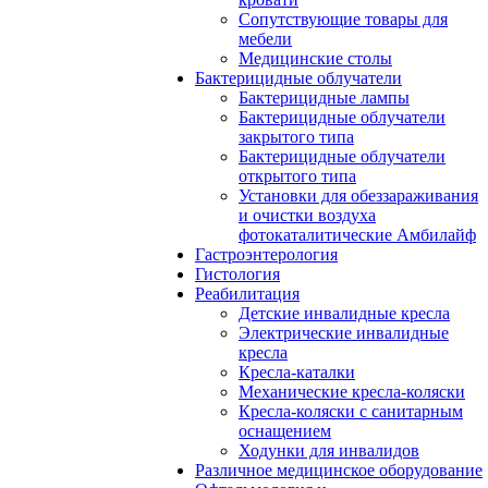
Сопутствующие товары для
мебели
Медицинские столы
Бактерицидные облучатели
Бактерицидные лампы
Бактерицидные облучатели
закрытого типа
Бактерицидные облучатели
открытого типа
Установки для обеззараживания
и очистки воздуха
фотокаталитические Амбилайф
Гастроэнтерология
Гистология
Реабилитация
Детские инвалидные кресла
Электрические инвалидные
кресла
Кресла-каталки
Механические кресла-коляски
Кресла-коляски с санитарным
оснащением
Ходунки для инвалидов
Различное медицинское оборудование