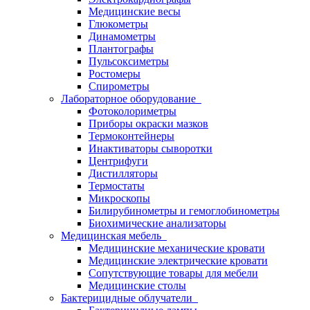
Медицинские весы
Глюкометры
Динамометры
Плантографы
Пульсоксиметры
Ростомеры
Спирометры
Лабораторное оборудование
Фотоколориметры
Приборы окраски мазков
Термоконтейнеры
Инактиваторы сыворотки
Центрифуги
Дистилляторы
Термостаты
Микроскопы
Билирубинометры и гемоглобинометры
Биохимические анализаторы
Медицинская мебель
Медицинские механические кровати
Медицинские электрические кровати
Сопутствующие товары для мебели
Медицинские столы
Бактерицидные облучатели