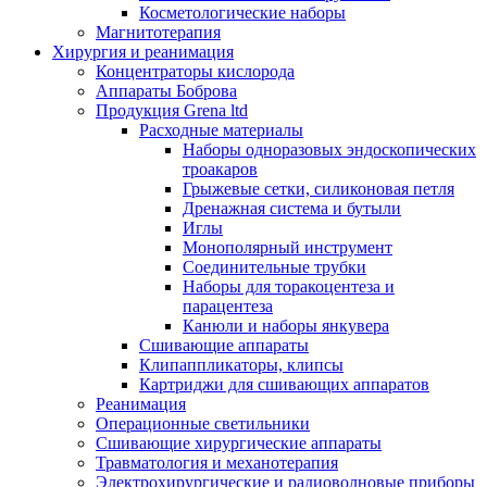
Косметологические наборы
Магнитотерапия
Хирургия и реанимация
Концентраторы кислорода
Аппараты Боброва
Продукция Grena ltd
Расходные материалы
Наборы одноразовых эндоскопических
троакаров
Грыжевые сетки, силиконовая петля
Дренажная система и бутыли
Иглы
Монополярный инструмент
Соединительные трубки
Наборы для торакоцентеза и
парацентеза
Канюли и наборы янкувера
Сшивающие аппараты
Клипаппликаторы, клипсы
Картриджи для сшивающих аппаратов
Реанимация
Операционные светильники
Сшивающие хирургические аппараты
Травматология и механотерапия
Электрохирургические и радиоволновые приборы