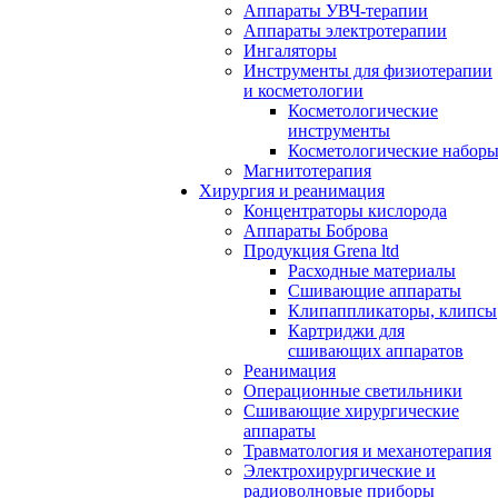
Аппараты УВЧ-терапии
Аппараты электротерапии
Ингаляторы
Инструменты для физиотерапии
и косметологии
Косметологические
инструменты
Косметологические набор
Магнитотерапия
Хирургия и реанимация
Концентраторы кислорода
Аппараты Боброва
Продукция Grena ltd
Расходные материалы
Сшивающие аппараты
Клипаппликаторы, клипсы
Картриджи для
сшивающих аппаратов
Реанимация
Операционные светильники
Сшивающие хирургические
аппараты
Травматология и механотерапия
Электрохирургические и
радиоволновые приборы