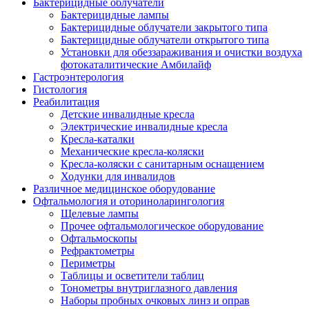
Бактерицидные облучатели
Бактерицидные лампы
Бактерицидные облучатели закрытого типа
Бактерицидные облучатели открытого типа
Установки для обеззараживания и очистки воздуха
фотокаталитические Амбилайф
Гастроэнтерология
Гистология
Реабилитация
Детские инвалидные кресла
Электрические инвалидные кресла
Кресла-каталки
Механические кресла-коляски
Кресла-коляски с санитарным оснащением
Ходунки для инвалидов
Различное медицинское оборудование
Офтальмология и оториноларингология
Щелевые лампы
Прочее офтальмологическое оборудование
Офтальмоскопы
Рефрактометры
Периметры
Таблицы и осветители таблиц
Тонометры внутриглазного давления
Наборы пробных очковых линз и оправ