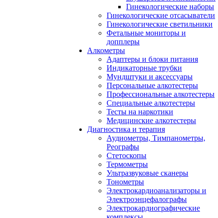
Гинекологические наборы
Гинекологические отсасыватели
Гинекологические светильники
Фетальные мониторы и
допплеры
Алкометры
Адаптеры и блоки питания
Индикаторные трубки
Мундштуки и аксессуары
Персональные алкотестеры
Профессиональные алкотестеры
Специальные алкотестеры
Тесты на наркотики
Медицинские алкотестеры
Диагностика и терапия
Аудиометры, Тимпанометры,
Реографы
Стетоскопы
Термометры
Ультразвуковые сканеры
Тонометры
Электрокардиоанализаторы и
Электроэнцефалографы
Электрокардиографические
комплексы