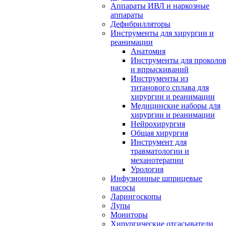
Аппараты ИВЛ и наркозные
аппараты
Дефибрилляторы
Инструменты для хирургии и
реанимации
Анатомия
Инструменты для проколо
и впрыскиваний
Инструменты из
титанового сплава для
хирургии и реанимации
Медицинские наборы для
хирургии и реанимации
Нейрохирургия
Общая хирургия
Инструмент для
травматологии и
механотерапии
Урология
Инфузионные шприцевые
насосы
Ларингоскопы
Лупы
Мониторы
Хирургические отсасыватели