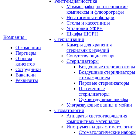
Рентгендиагностика
Маммографы, рентгеновские
комплексы и флюорографы
Негатоскопы и фонари
Столы и кассетницы
Установки УФРН
Шкафы ШСРН
Компания
Стерилизация
Камеры для хранения
О компании
стерильных изделий
Партнеры
Сопутствующие товары
Отзывы
Стерилизаторы
клиентов
Воздушные стерилизаторы
Сотрудники
Воздушные стерилизаторы
Вакансии
с охлаждением
Реквизиты
Паровые стерилизаторы
Плазменные
стерилизаторы
Суховоздушные шкафы
Ультразвуковые ванны и мойки
Стоматология
Аппараты светоотверждения
композитных материалов
Инструменты для стоматологии
Стоматологические набор