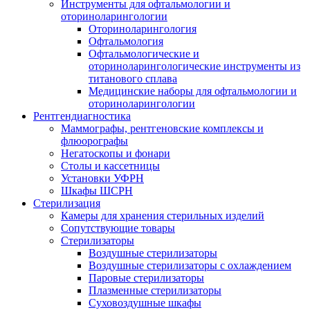
Инструменты для офтальмологии и
оториноларингологии
Оториноларингология
Офтальмология
Офтальмологические и
оториноларингологические инструменты из
титанового сплава
Медицинские наборы для офтальмологии и
оториноларингологии
Рентгендиагностика
Маммографы, рентгеновские комплексы и
флюорографы
Негатоскопы и фонари
Столы и кассетницы
Установки УФРН
Шкафы ШСРН
Стерилизация
Камеры для хранения стерильных изделий
Сопутствующие товары
Стерилизаторы
Воздушные стерилизаторы
Воздушные стерилизаторы с охлаждением
Паровые стерилизаторы
Плазменные стерилизаторы
Суховоздушные шкафы