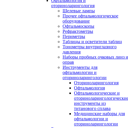
Офтальмология и
оториноларингология
Щелевые лампы
Прочее офтальмологическое
оборудование
Офтальмоскопы
Рефрактометры
Периметры
Таблицы и осветители таблиц
Тонометры внутриглазного
давления
Наборы пробных очковых линз 
оправ
Инструменты для
офтальмологии и
оториноларингологии
Оториноларингология
Офтальмология
Офтальмологические и
оториноларингологически
инструменты из
титанового сплава
Медицинские наборы для
офтальмологии и
оториноларингологии