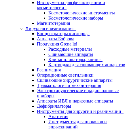
Инструменты для физиотерапии и
косметологии
Косметологические инструменты
Косметологические наборы
Магнитотерапия
Хирургия и реанимация
Концентраторы кислорода
Аппараты Боброва
Продукция Grena ltd
Расходные материалы
Сшивающие аппараты
Клипаппликаторы, клипсы
Картриджи для сшивающих аппаратов
Реанимация
Операционные светильники
Сшивающие хирургические аппараты
Травматология и механотерапия
Электрохирургические и радиоволновые
приборы
Аппараты ИВЛ и наркозные аппараты
Дефибрилляторы
Инструменты для хирургии и реанимации
Анатомия
Инструменты для проколов и
впрыскиваний