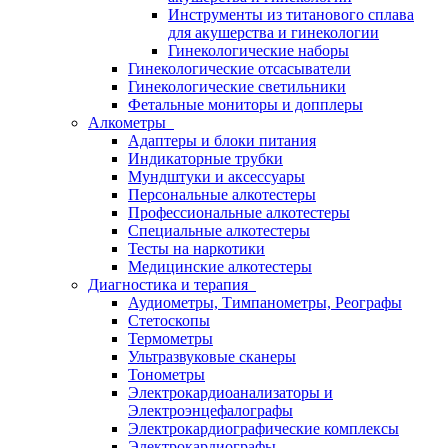
Инструменты из титанового сплава
для акушерства и гинекологии
Гинекологические наборы
Гинекологические отсасыватели
Гинекологические светильники
Фетальные мониторы и допплеры
Алкометры
Адаптеры и блоки питания
Индикаторные трубки
Мундштуки и аксессуары
Персональные алкотестеры
Профессиональные алкотестеры
Специальные алкотестеры
Тесты на наркотики
Медицинские алкотестеры
Диагностика и терапия
Аудиометры, Тимпанометры, Реографы
Стетоскопы
Термометры
Ультразвуковые сканеры
Тонометры
Электрокардиоанализаторы и
Электроэнцефалографы
Электрокардиографические комплексы
Электрокардиографы