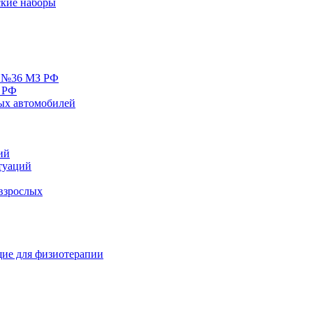
кие наборы
у №36 МЗ РФ
 РФ
ых автомобилей
ий
туаций
взрослых
ие для физиотерапии