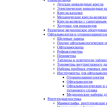
Детские инвалидные кресла
Электрические инвалидные к
Кресла-каталки
Механические кресла-коляски
Кресла-коляски с санитарны
Ходунки для инвалидов
Различное медицинское оборудован
Офтальмология и оториноларингол
Щелевые лампы
Прочее офтальмологическое о
Офтальмоскопы
Рефрактометры
Периметры
Таблицы и осветители таблиц
Тонометры внутриглазного д
Наборы пробных очковых лин
Инструменты для офтальмоло
Оториноларингология
Офтальмология
Офтальмологические и 
титанового сплава
Медицинские наборы дл
Рентгендиагностика
Маммографы, рентгеновские