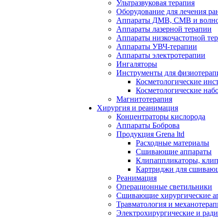
Ультразвуковая терапия
Оборудование для лечения ра
Аппараты ДМВ, СМВ и волно
Аппараты лазерной терапии
Аппараты низкочастотной те
Аппараты УВЧ-терапии
Аппараты электротерапии
Ингаляторы
Инструменты для физиотерап
Косметологические инс
Косметологические наб
Магнитотерапия
Хирургия и реанимация
Концентраторы кислорода
Аппараты Боброва
Продукция Grena ltd
Расходные материалы
Сшивающие аппараты
Клипаппликаторы, кли
Картриджи для сшиваю
Реанимация
Операционные светильники
Сшивающие хирургические а
Травматология и механотерап
Электрохирургические и рад