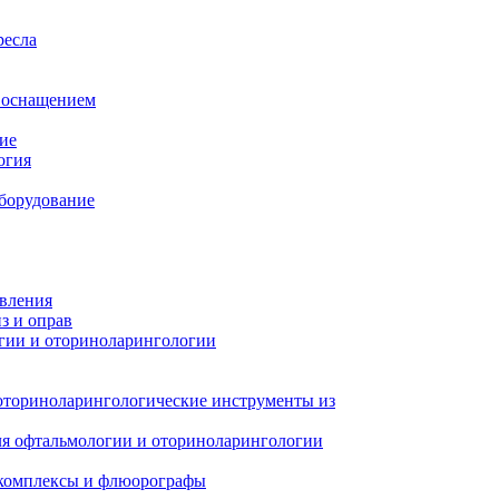
ресла
м оснащением
ие
огия
борудование
авления
з и оправ
гии и оториноларингологии
оториноларингологические инструменты из
я офтальмологии и оториноларингологии
 комплексы и флюорографы