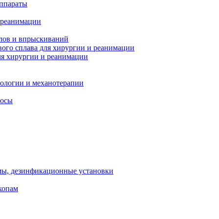
ппараты
 реанимации
лов и впрыскиваний
ого сплава для хирургии и реанимации
я хирургии и реанимации
тологии и механотерапии
сосы
мы, дезинфикационные установки
копам