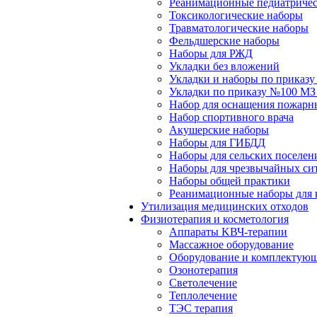
Реанимационные педиатричес
Токсикологические наборы
Травматологические наборы
Фельдшерские наборы
Наборы для РЖД
Укладки без вложений
Укладки и наборы по приказ
Укладки по приказу №100 МЗ
Набор для оснащения пожарн
Набор спортивного врача
Акушерские наборы
Наборы для ГИБДД
Наборы для сельских поселен
Наборы для чрезвычайных си
Наборы общей практики
Реанимационные наборы для 
Утилизация медицинских отходов
Физиотерапия и косметология
Аппараты KВЧ-терапии
Массажное оборудование
Оборудование и комплектующ
Озонотерапия
Светолечение
Теплолечение
ТЭС терапия