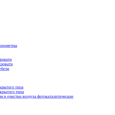
бинометры
ровати
кровати
ебели
крытого типа
ткрытого типа
ия и очистки воздуха фотокаталитические