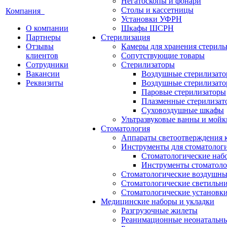
Негатоскопы и фонари
Столы и кассетницы
Компания
Установки УФРН
О компании
Шкафы ШСРН
Партнеры
Стерилизация
Отзывы
Камеры для хранения стериль
клиентов
Сопутствующие товары
Сотрудники
Стерилизаторы
Вакансии
Воздушные стерилизат
Реквизиты
Воздушные стерилизато
Паровые стерилизаторы
Плазменные стерилизат
Суховоздушные шкафы
Ультразвуковые ванны и мойк
Стоматология
Аппараты светоотверждения 
Инструменты для стоматолог
Стоматологические наб
Инструменты стоматоло
Стоматологические воздушны
Стоматологические светильн
Стоматологические установк
Медицинские наборы и укладки
Разгрузочные жилеты
Реанимационные неонатальн