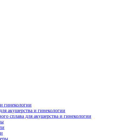
 и гинекологии
для акушерства и гинекологии
ого сплава для акушерства и гинекологии
ры
ли
ки
леры