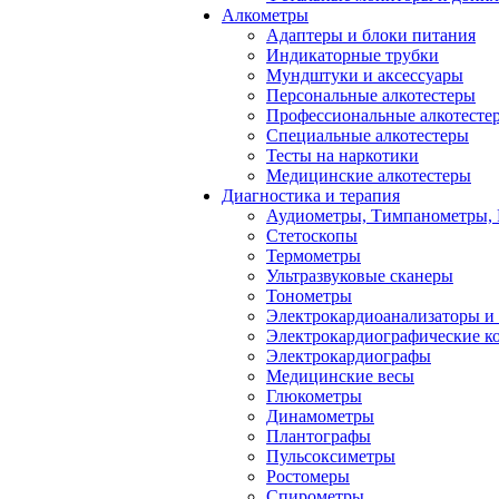
Алкометры
Адаптеры и блоки питания
Индикаторные трубки
Мундштуки и аксессуары
Персональные алкотестеры
Профессиональные алкотесте
Специальные алкотестеры
Тесты на наркотики
Медицинские алкотестеры
Диагностика и терапия
Аудиометры, Тимпанометры,
Стетоскопы
Термометры
Ультразвуковые сканеры
Тонометры
Электрокардиоанализаторы и
Электрокардиографические к
Электрокардиографы
Медицинские весы
Глюкометры
Динамометры
Плантографы
Пульсоксиметры
Ростомеры
Спирометры