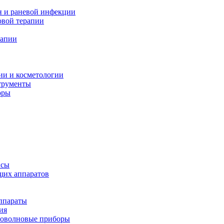
н и раневой инфекции
вой терапии
рапии
ии и косметологии
трументы
оры
псы
щих аппаратов
ппараты
ия
иоволновые приборы