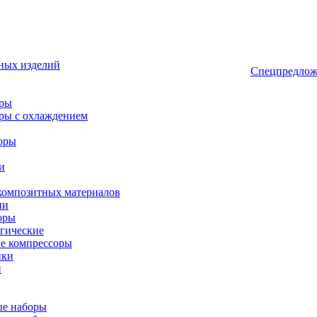
ных изделий
Спецпредлож
оры
ры с охлаждением
оры
и
композитных материалов
ии
оры
гические
е компрессоры
ики
и
ые наборы