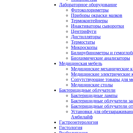
Лабораторное оборудование
Фотоколориметры
Приборы окраски мазков
Термоконтейнеры
Инактиваторы сыворотки
Центрифуги
Дистилляторы
Термостаты
Микроскопы
Билирубинометры и гемогло
Биохимические анализаторы
Медицинская мебель
Медицинские механические к
Медицинские электрические 
Сопутствующие товары для м
Медицинские столы
Бактерицидные облучатели
Бактерицидные лампы
Бактерицидные облучатели за
Бактерицидные облучатели о
Установки для обеззараживан
Амбилайф
Гастроэнтерология
Гистология
Реабилитация