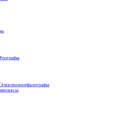
ры
 Реографы
 Электроэнцефалографы
омплексы