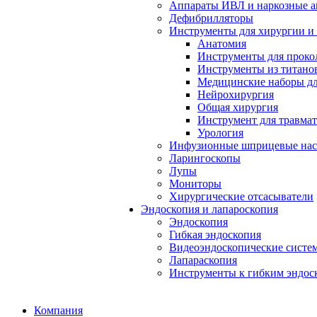
Аппараты ИВЛ и наркозные а
Дефибрилляторы
Инструменты для хирургии и
Анатомия
Инструменты для проко
Инструменты из титанов
Медицинские наборы дл
Нейрохирургия
Общая хирургия
Инструмент для травма
Урология
Инфузионные шприцевые на
Ларингоскопы
Лупы
Мониторы
Хирургические отсасыватели
Эндоскопия и лапароскопия
Эндоскопия
Гибкая эндоскопия
Видеоэндоскопические систе
Лапараскопия
Инструменты к гибким эндос
Компания