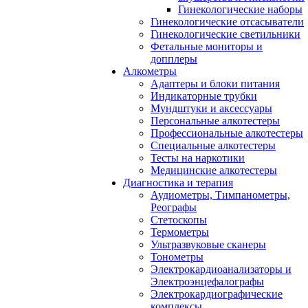
Гинекологические наборы
Гинекологические отсасыватели
Гинекологические светильники
Фетальные мониторы и
допплеры
Алкометры
Адаптеры и блоки питания
Индикаторные трубки
Мундштуки и аксессуары
Персональные алкотестеры
Профессиональные алкотестеры
Специальные алкотестеры
Тесты на наркотики
Медицинские алкотестеры
Диагностика и терапия
Аудиометры, Тимпанометры,
Реографы
Стетоскопы
Термометры
Ультразвуковые сканеры
Тонометры
Электрокардиоанализаторы и
Электроэнцефалографы
Электрокардиографические
комплексы