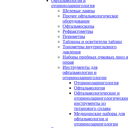
Офтальмология и
оториноларингология
Щелевые лампы
Прочее офтальмологическое
оборудование
Офтальмоскопы
Рефрактометры
Периметры
Таблицы и осветители таблиц
Тонометры внутриглазного
давления
Наборы пробных очковых линз 
оправ
Инструменты для
офтальмологии и
оториноларингологии
Оториноларингология
Офтальмология
Офтальмологические и
оториноларингологически
инструменты из
титанового сплава
Медицинские наборы для
офтальмологии и
оториноларингологии