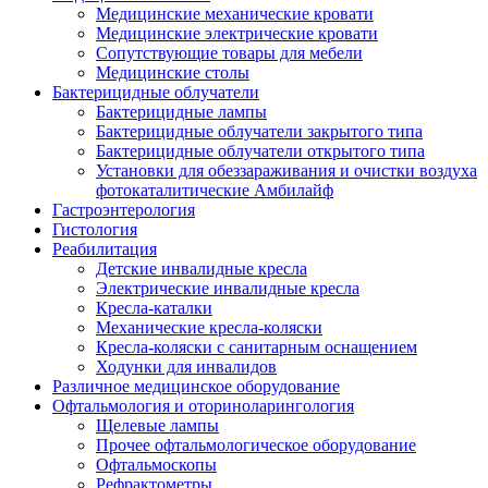
Медицинские механические кровати
Медицинские электрические кровати
Сопутствующие товары для мебели
Медицинские столы
Бактерицидные облучатели
Бактерицидные лампы
Бактерицидные облучатели закрытого типа
Бактерицидные облучатели открытого типа
Установки для обеззараживания и очистки воздуха
фотокаталитические Амбилайф
Гастроэнтерология
Гистология
Реабилитация
Детские инвалидные кресла
Электрические инвалидные кресла
Кресла-каталки
Механические кресла-коляски
Кресла-коляски с санитарным оснащением
Ходунки для инвалидов
Различное медицинское оборудование
Офтальмология и оториноларингология
Щелевые лампы
Прочее офтальмологическое оборудование
Офтальмоскопы
Рефрактометры