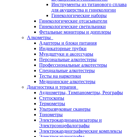
Инструменты из титанового сплава
для акушерства и гинекологии
Гинекологические наборы
Гинекологические отсасыватели
Гинекологические светильники
Фетальные мониторы и допплеры
Алкометры
Адаптеры и блоки питания
Индикаторные трубки
Мундштуки и аксессуары
Персональные алкотестеры
Профессиональные алкотестеры
Специальные алкотестеры
Тесты на наркотики
Медицинские алкотестеры
Диагностика и терапия
Аудиометры, Тимпанометры, Реографы
Стетоскопы
Термометры
Ультразвуковые сканеры
Тонометры
Электрокардиоанализаторы и
Электроэнцефалографы
Электрокардиографические комплексы
Электрокардиографы