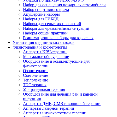
Укладки по приказу №100 МЗ РФ
Набор для оснащения пожарных автомобилей
Набор спортивного врача
Акушерские наборы
Наборы для ГИБДД
Наборы для сельских поселений
Наборы для чрезвычайных ситуаций
Наборы общей практики
Реанимационные наборы для взрослых
Утилизация медицинских отходов
Физиотерапия и косметология
Аппараты KВЧ-терапии
Массажное оборудование
Оборудование и комплектующие для
физиотерапии
Озонотерапия
Светолечение
Теплолечение
ТЭС терапия
Ультразвуковая терапия
Оборудование для лечения ран и раневой
инфекции
Аппараты ДМВ, СМВ и волновой терапии
Аппараты лазерной терапии
Аппараты низкочастотной терапии