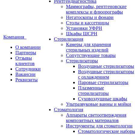
Рентгендиагностика
Маммографы, рентгеновские
комплексы и флюорографы
Негатоскопы и фонари
Столы и кассетницы
Установки УФРН
Шкафы ШСРН
Компания
Стерилизация
Камеры для хранения
О компании
стерильных изделий
Партнеры
Сопутствующие товары
Отзывы
Стерилизаторы
клиентов
Воздушные стерилизаторы
Сотрудники
Воздушные стерилизаторы
Вакансии
с охлаждением
Реквизиты
Паровые стерилизаторы
Плазменные
стерилизаторы
Суховоздушные шкафы
Ультразвуковые ванны и мойки
Стоматология
Аппараты светоотверждения
композитных материалов
Инструменты для стоматологии
Стоматологические набор