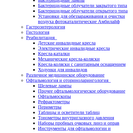
Бактерицидные лампы
Бактерицидные облучатели закрытого типа
Бактерицидные облучатели открытого типа
Установки для обеззараживания и очистки
воздуха фотокаталитические Амбилайф
Гастроэнтерология
Гистология
Реабилитация
Детские инвалидные кресла
Электрические инвалидные кресла
Кресла-каталки
Механические кресла-коляски
Кресла-коляски с санитарным оснащением
Ходунки для инвалидов
Различное медицинское оборудование
Офтальмология и оториноларингология
Щелевые лампы
Прочее офтальмологическое оборудование
Офтальмоскопы
Рефрактометры
Периметры
Таблицы и осветители таблиц
Тонометры внутриглазного давления
Наборы пробных очковых линз и оправ
Инструменты для офтальмологии и