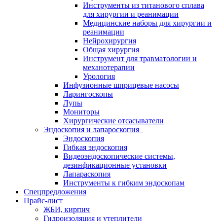
Инструменты из титанового сплава
для хирургии и реанимации
Медицинские наборы для хирургии и
реанимации
Нейрохирургия
Общая хирургия
Инструмент для травматологии и
механотерапии
Урология
Инфузионные шприцевые насосы
Ларингоскопы
Лупы
Мониторы
Хирургические отсасыватели
Эндоскопия и лапароскопия
Эндоскопия
Гибкая эндоскопия
Видеоэндоскопические системы,
дезинфикационные установки
Лапараскопия
Инструменты к гибким эндоскопам
Спецпредложения
Прайс-лист
ЖБИ, кирпич
Гидроизоляция и утеплители