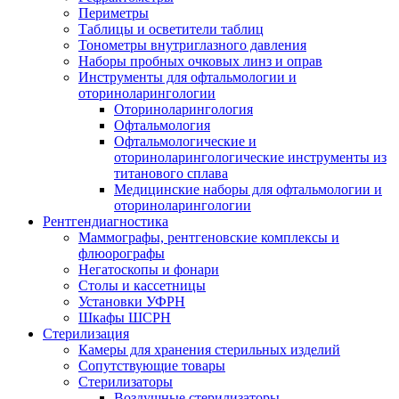
Периметры
Таблицы и осветители таблиц
Тонометры внутриглазного давления
Наборы пробных очковых линз и оправ
Инструменты для офтальмологии и
оториноларингологии
Оториноларингология
Офтальмология
Офтальмологические и
оториноларингологические инструменты из
титанового сплава
Медицинские наборы для офтальмологии и
оториноларингологии
Рентгендиагностика
Маммографы, рентгеновские комплексы и
флюорографы
Негатоскопы и фонари
Столы и кассетницы
Установки УФРН
Шкафы ШСРН
Стерилизация
Камеры для хранения стерильных изделий
Сопутствующие товары
Стерилизаторы
Воздушные стерилизаторы