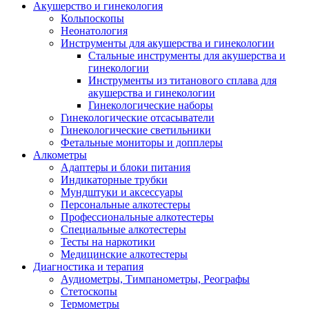
Акушерство и гинекология
Кольпоскопы
Неонатология
Инструменты для акушерства и гинекологии
Стальные инструменты для акушерства и
гинекологии
Инструменты из титанового сплава для
акушерства и гинекологии
Гинекологические наборы
Гинекологические отсасыватели
Гинекологические светильники
Фетальные мониторы и допплеры
Алкометры
Адаптеры и блоки питания
Индикаторные трубки
Мундштуки и аксессуары
Персональные алкотестеры
Профессиональные алкотестеры
Специальные алкотестеры
Тесты на наркотики
Медицинские алкотестеры
Диагностика и терапия
Аудиометры, Тимпанометры, Реографы
Стетоскопы
Термометры