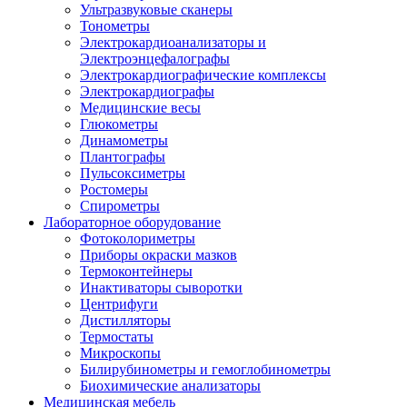
Ультразвуковые сканеры
Тонометры
Электрокардиоанализаторы и
Электроэнцефалографы
Электрокардиографические комплексы
Электрокардиографы
Медицинские весы
Глюкометры
Динамометры
Плантографы
Пульсоксиметры
Ростомеры
Спирометры
Лабораторное оборудование
Фотоколориметры
Приборы окраски мазков
Термоконтейнеры
Инактиваторы сыворотки
Центрифуги
Дистилляторы
Термостаты
Микроскопы
Билирубинометры и гемоглобинометры
Биохимические анализаторы
Медицинская мебель