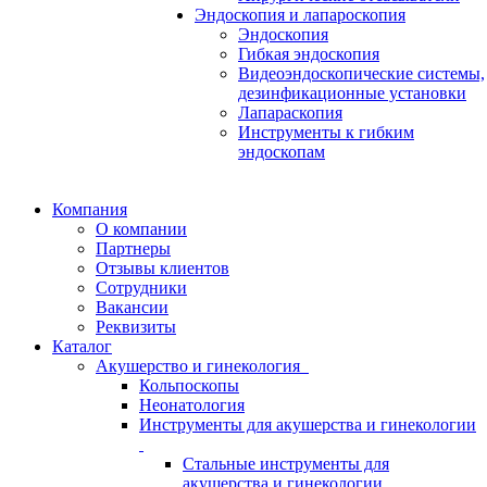
Эндоскопия и лапароскопия
Эндоскопия
Гибкая эндоскопия
Видеоэндоскопические системы,
дезинфикационные установки
Лапараскопия
Инструменты к гибким
эндоскопам
Компания
О компании
Партнеры
Отзывы клиентов
Сотрудники
Вакансии
Реквизиты
Каталог
Акушерство и гинекология
Кольпоскопы
Неонатология
Инструменты для акушерства и гинекологии
Стальные инструменты для
акушерства и гинекологии