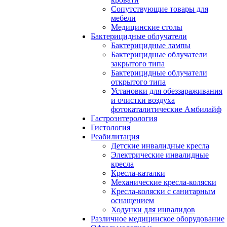
Сопутствующие товары для
мебели
Медицинские столы
Бактерицидные облучатели
Бактерицидные лампы
Бактерицидные облучатели
закрытого типа
Бактерицидные облучатели
открытого типа
Установки для обеззараживания
и очистки воздуха
фотокаталитические Амбилайф
Гастроэнтерология
Гистология
Реабилитация
Детские инвалидные кресла
Электрические инвалидные
кресла
Кресла-каталки
Механические кресла-коляски
Кресла-коляски с санитарным
оснащением
Ходунки для инвалидов
Различное медицинское оборудование