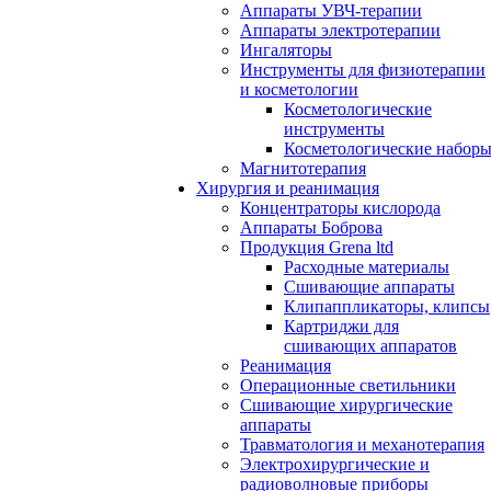
Аппараты УВЧ-терапии
Аппараты электротерапии
Ингаляторы
Инструменты для физиотерапии
и косметологии
Косметологические
инструменты
Косметологические набор
Магнитотерапия
Хирургия и реанимация
Концентраторы кислорода
Аппараты Боброва
Продукция Grena ltd
Расходные материалы
Сшивающие аппараты
Клипаппликаторы, клипсы
Картриджи для
сшивающих аппаратов
Реанимация
Операционные светильники
Сшивающие хирургические
аппараты
Травматология и механотерапия
Электрохирургические и
радиоволновые приборы