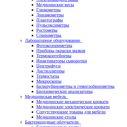
Медицинские весы
Глюкометры
Динамометры
Плантографы
Пульсоксиметры
Ростомеры
Спирометры
Лабораторное оборудование
Фотоколориметры
Приборы окраски мазков
Термоконтейнеры
Инактиваторы сыворотки
Центрифуги
Дистилляторы
Термостаты
Микроскопы
Билирубинометры и гемоглобинометры
Биохимические анализаторы
Медицинская мебель
Медицинские механические кровати
Медицинские электрические кровати
Сопутствующие товары для мебели
Медицинские столы
Бактерицидные облучатели