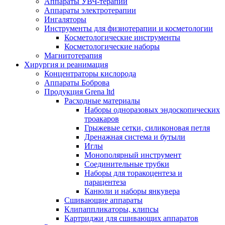
Аппараты УВЧ-терапии
Аппараты электротерапии
Ингаляторы
Инструменты для физиотерапии и косметологии
Косметологические инструменты
Косметологические наборы
Магнитотерапия
Хирургия и реанимация
Концентраторы кислорода
Аппараты Боброва
Продукция Grena ltd
Расходные материалы
Наборы одноразовых эндоскопических
троакаров
Грыжевые сетки, силиконовая петля
Дренажная система и бутыли
Иглы
Монополярный инструмент
Соединительные трубки
Наборы для торакоцентеза и
парацентеза
Канюли и наборы янкувера
Сшивающие аппараты
Клипаппликаторы, клипсы
Картриджи для сшивающих аппаратов