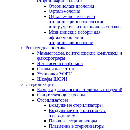
оториноларингологии
Оториноларингология
Офтальмология
Офтальмологические и
оториноларингологические
инструменты из титанового сплава
Медицинские наборы для
офтальмологии и
оториноларингологии
Рентгендиагностика
Маммографы, рентгеновские комплексы и
флюорографы
Негатоскопы и фонари
Столы и кассетницы
Установки УФРН
Шкафы ШСРН
Стерилизация
Камеры для хранения стерильных изделий
Сопутствующие товары
Стерилизаторы
Воздушные стерилизаторы
Воздушные стерилизаторы с
охлаждением
Паровые стерилизаторы
Плазменные стерилизаторы