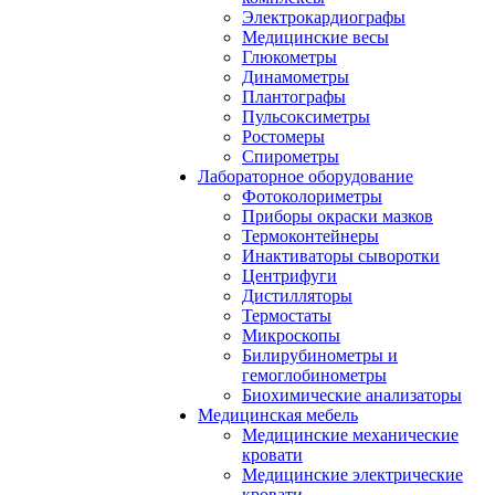
Электрокардиографы
Медицинские весы
Глюкометры
Динамометры
Плантографы
Пульсоксиметры
Ростомеры
Спирометры
Лабораторное оборудование
Фотоколориметры
Приборы окраски мазков
Термоконтейнеры
Инактиваторы сыворотки
Центрифуги
Дистилляторы
Термостаты
Микроскопы
Билирубинометры и
гемоглобинометры
Биохимические анализаторы
Медицинская мебель
Медицинские механические
кровати
Медицинские электрические
кровати