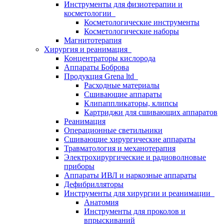
Инструменты для физиотерапии и
косметологии
Косметологические инструменты
Косметологические наборы
Магнитотерапия
Хирургия и реанимация
Концентраторы кислорода
Аппараты Боброва
Продукция Grena ltd
Расходные материалы
Сшивающие аппараты
Клипаппликаторы, клипсы
Картриджи для сшивающих аппаратов
Реанимация
Операционные светильники
Сшивающие хирургические аппараты
Травматология и механотерапия
Электрохирургические и радиоволновые
приборы
Аппараты ИВЛ и наркозные аппараты
Дефибрилляторы
Инструменты для хирургии и реанимации
Анатомия
Инструменты для проколов и
впрыскиваний