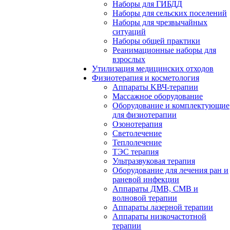
Наборы для ГИБДД
Наборы для сельских поселений
Наборы для чрезвычайных
ситуаций
Наборы общей практики
Реанимационные наборы для
взрослых
Утилизация медицинских отходов
Физиотерапия и косметология
Аппараты KВЧ-терапии
Массажное оборудование
Оборудование и комплектующие
для физиотерапии
Озонотерапия
Светолечение
Теплолечение
ТЭС терапия
Ультразвуковая терапия
Оборудование для лечения ран и
раневой инфекции
Аппараты ДМВ, СМВ и
волновой терапии
Аппараты лазерной терапии
Аппараты низкочастотной
терапии