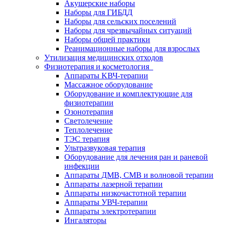
Акушерские наборы
Наборы для ГИБДД
Наборы для сельских поселений
Наборы для чрезвычайных ситуаций
Наборы общей практики
Реанимационные наборы для взрослых
Утилизация медицинских отходов
Физиотерапия и косметология
Аппараты KВЧ-терапии
Массажное оборудование
Оборудование и комплектующие для
физиотерапии
Озонотерапия
Светолечение
Теплолечение
ТЭС терапия
Ультразвуковая терапия
Оборудование для лечения ран и раневой
инфекции
Аппараты ДМВ, СМВ и волновой терапии
Аппараты лазерной терапии
Аппараты низкочастотной терапии
Аппараты УВЧ-терапии
Аппараты электротерапии
Ингаляторы