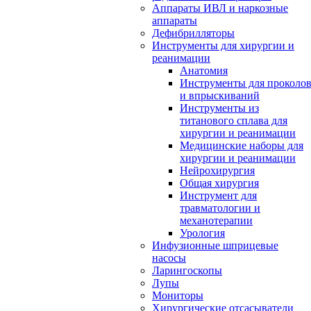
Аппараты ИВЛ и наркозные
аппараты
Дефибрилляторы
Инструменты для хирургии и
реанимации
Анатомия
Инструменты для проколо
и впрыскиваний
Инструменты из
титанового сплава для
хирургии и реанимации
Медицинские наборы для
хирургии и реанимации
Нейрохирургия
Общая хирургия
Инструмент для
травматологии и
механотерапии
Урология
Инфузионные шприцевые
насосы
Ларингоскопы
Лупы
Мониторы
Хирургические отсасыватели