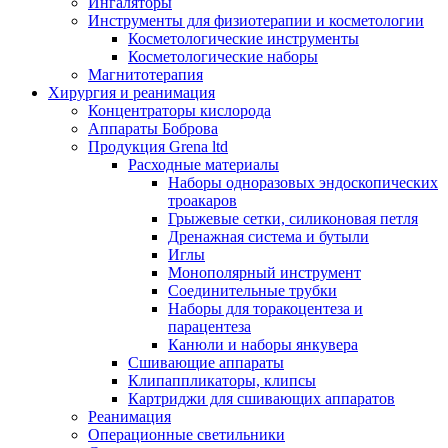
Ингаляторы
Инструменты для физиотерапии и косметологии
Косметологические инструменты
Косметологические наборы
Магнитотерапия
Хирургия и реанимация
Концентраторы кислорода
Аппараты Боброва
Продукция Grena ltd
Расходные материалы
Наборы одноразовых эндоскопических
троакаров
Грыжевые сетки, силиконовая петля
Дренажная система и бутыли
Иглы
Монополярный инструмент
Соединительные трубки
Наборы для торакоцентеза и
парацентеза
Канюли и наборы янкувера
Сшивающие аппараты
Клипаппликаторы, клипсы
Картриджи для сшивающих аппаратов
Реанимация
Операционные светильники