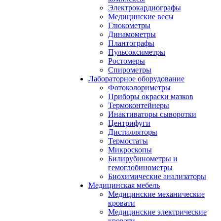
Электрокардиографы
Медицинские весы
Глюкометры
Динамометры
Плантографы
Пульсоксиметры
Ростомеры
Спирометры
Лабораторное оборудование
Фотоколориметры
Приборы окраски мазков
Термоконтейнеры
Инактиваторы сыворотки
Центрифуги
Дистилляторы
Термостаты
Микроскопы
Билирубинометры и
гемоглобинометры
Биохимические анализаторы
Медицинская мебель
Медицинские механические
кровати
Медицинские электрические
кровати