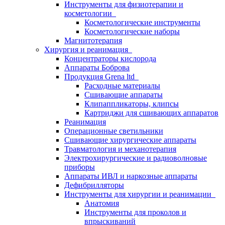
Инструменты для физиотерапии и
косметологии
Косметологические инструменты
Косметологические наборы
Магнитотерапия
Хирургия и реанимация
Концентраторы кислорода
Аппараты Боброва
Продукция Grena ltd
Расходные материалы
Сшивающие аппараты
Клипаппликаторы, клипсы
Картриджи для сшивающих аппаратов
Реанимация
Операционные светильники
Сшивающие хирургические аппараты
Травматология и механотерапия
Электрохирургические и радиоволновые
приборы
Аппараты ИВЛ и наркозные аппараты
Дефибрилляторы
Инструменты для хирургии и реанимации
Анатомия
Инструменты для проколов и
впрыскиваний