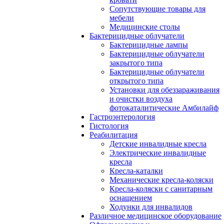
Сопутствующие товары для
мебели
Медицинские столы
Бактерицидные облучатели
Бактерицидные лампы
Бактерицидные облучатели
закрытого типа
Бактерицидные облучатели
открытого типа
Установки для обеззараживания
и очистки воздуха
фотокаталитические Амбилайф
Гастроэнтерология
Гистология
Реабилитация
Детские инвалидные кресла
Электрические инвалидные
кресла
Кресла-каталки
Механические кресла-коляски
Кресла-коляски с санитарным
оснащением
Ходунки для инвалидов
Различное медицинское оборудование