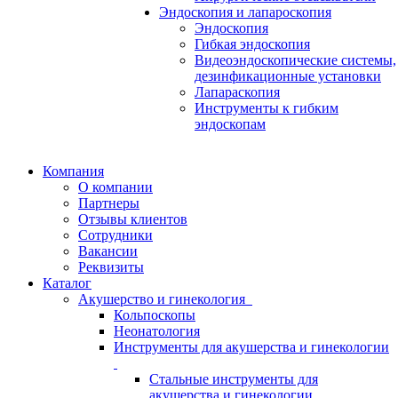
Эндоскопия и лапароскопия
Эндоскопия
Гибкая эндоскопия
Видеоэндоскопические системы,
дезинфикационные установки
Лапараскопия
Инструменты к гибким
эндоскопам
Компания
О компании
Партнеры
Отзывы клиентов
Сотрудники
Вакансии
Реквизиты
Каталог
Акушерство и гинекология
Кольпоскопы
Неонатология
Инструменты для акушерства и гинекологии
Стальные инструменты для
акушерства и гинекологии