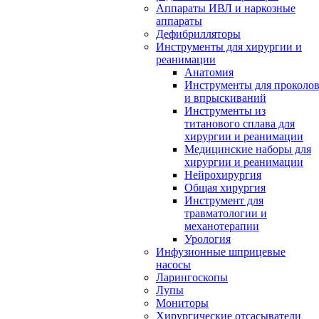
Аппараты ИВЛ и наркозные
аппараты
Дефибрилляторы
Инструменты для хирургии и
реанимации
Анатомия
Инструменты для проколо
и впрыскиваний
Инструменты из
титанового сплава для
хирургии и реанимации
Медицинские наборы для
хирургии и реанимации
Нейрохирургия
Общая хирургия
Инструмент для
травматологии и
механотерапии
Урология
Инфузионные шприцевые
насосы
Ларингоскопы
Лупы
Мониторы
Хирургические отсасыватели