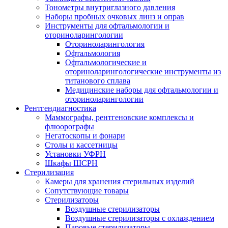
Тонометры внутриглазного давления
Наборы пробных очковых линз и оправ
Инструменты для офтальмологии и
оториноларингологии
Оториноларингология
Офтальмология
Офтальмологические и
оториноларингологические инструменты из
титанового сплава
Медицинские наборы для офтальмологии и
оториноларингологии
Рентгендиагностика
Маммографы, рентгеновские комплексы и
флюорографы
Негатоскопы и фонари
Столы и кассетницы
Установки УФРН
Шкафы ШСРН
Стерилизация
Камеры для хранения стерильных изделий
Сопутствующие товары
Стерилизаторы
Воздушные стерилизаторы
Воздушные стерилизаторы с охлаждением
Паровые стерилизаторы