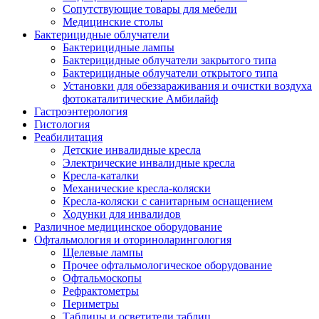
Сопутствующие товары для мебели
Медицинские столы
Бактерицидные облучатели
Бактерицидные лампы
Бактерицидные облучатели закрытого типа
Бактерицидные облучатели открытого типа
Установки для обеззараживания и очистки воздуха
фотокаталитические Амбилайф
Гастроэнтерология
Гистология
Реабилитация
Детские инвалидные кресла
Электрические инвалидные кресла
Кресла-каталки
Механические кресла-коляски
Кресла-коляски с санитарным оснащением
Ходунки для инвалидов
Различное медицинское оборудование
Офтальмология и оториноларингология
Щелевые лампы
Прочее офтальмологическое оборудование
Офтальмоскопы
Рефрактометры
Периметры
Таблицы и осветители таблиц