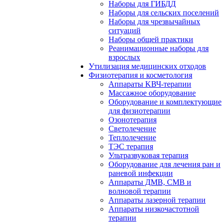
Наборы для ГИБДД
Наборы для сельских поселений
Наборы для чрезвычайных
ситуаций
Наборы общей практики
Реанимационные наборы для
взрослых
Утилизация медицинских отходов
Физиотерапия и косметология
Аппараты KВЧ-терапии
Массажное оборудование
Оборудование и комплектующие
для физиотерапии
Озонотерапия
Светолечение
Теплолечение
ТЭС терапия
Ультразвуковая терапия
Оборудование для лечения ран и
раневой инфекции
Аппараты ДМВ, СМВ и
волновой терапии
Аппараты лазерной терапии
Аппараты низкочастотной
терапии