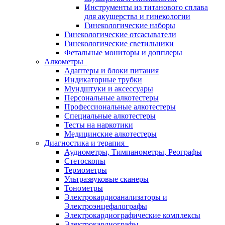
Инструменты из титанового сплава
для акушерства и гинекологии
Гинекологические наборы
Гинекологические отсасыватели
Гинекологические светильники
Фетальные мониторы и допплеры
Алкометры
Адаптеры и блоки питания
Индикаторные трубки
Мундштуки и аксессуары
Персональные алкотестеры
Профессиональные алкотестеры
Специальные алкотестеры
Тесты на наркотики
Медицинские алкотестеры
Диагностика и терапия
Аудиометры, Тимпанометры, Реографы
Стетоскопы
Термометры
Ультразвуковые сканеры
Тонометры
Электрокардиоанализаторы и
Электроэнцефалографы
Электрокардиографические комплексы
Электрокардиографы