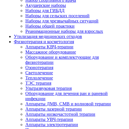
Набор спортивного врача
Акушерские наборы
Наборы для ГИБДД
Наборы для сельских поселений
Наборы для чрезвычайных ситуаций
Наборы общей практики
Реанимационные наборы для взрослых
Утилизация медицинских отходов
Физиотерапия и косметология
Аппараты KВЧ-терапии
Массажное оборудование
Оборудование и комплектующие для
физиотерапии
Озонотерапия
Светолечение
Теплолечение
ТЭС терапия
Ультразвуковая терапия
Оборудование для лечения ран и раневой
инфекции
Аппараты ДМВ, СМВ и волновой терапии
Аппараты лазерной терапии
Аппараты низкочастотной терапии
Аппараты УВЧ-терапии
Аппараты электротерапии