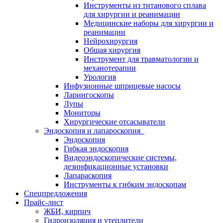
Инструменты из титанового сплава
для хирургии и реанимации
Медицинские наборы для хирургии и
реанимации
Нейрохирургия
Общая хирургия
Инструмент для травматологии и
механотерапии
Урология
Инфузионные шприцевые насосы
Ларингоскопы
Лупы
Мониторы
Хирургические отсасыватели
Эндоскопия и лапароскопия
Эндоскопия
Гибкая эндоскопия
Видеоэндоскопические системы,
дезинфикационные установки
Лапараскопия
Инструменты к гибким эндоскопам
Спецпредложения
Прайс-лист
ЖБИ, кирпич
Гидроизоляция и утеплители