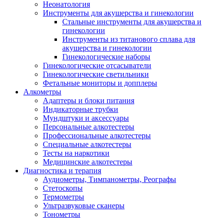
Неонатология
Инструменты для акушерства и гинекологии
Стальные инструменты для акушерства и
гинекологии
Инструменты из титанового сплава для
акушерства и гинекологии
Гинекологические наборы
Гинекологические отсасыватели
Гинекологические светильники
Фетальные мониторы и допплеры
Алкометры
Адаптеры и блоки питания
Индикаторные трубки
Мундштуки и аксессуары
Персональные алкотестеры
Профессиональные алкотестеры
Специальные алкотестеры
Тесты на наркотики
Медицинские алкотестеры
Диагностика и терапия
Аудиометры, Тимпанометры, Реографы
Стетоскопы
Термометры
Ультразвуковые сканеры
Тонометры