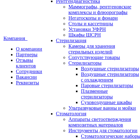
Рентгендиагностика
Маммографы, рентгеновские
комплексы и флюорографы
Негатоскопы и фонари
Столы и кассетницы
Установки УФРН
Шкафы ШСРН
Компания
Стерилизация
Камеры для хранения
О компании
стерильных изделий
Партнеры
Сопутствующие товары
Отзывы
Стерилизаторы
клиентов
Воздушные стерилизаторы
Сотрудники
Воздушные стерилизаторы
Вакансии
с охлаждением
Реквизиты
Паровые стерилизаторы
Плазменные
стерилизаторы
Суховоздушные шкафы
Ультразвуковые ванны и мойки
Стоматология
Аппараты светоотверждения
композитных материалов
Инструменты для стоматологии
Стоматологические набор