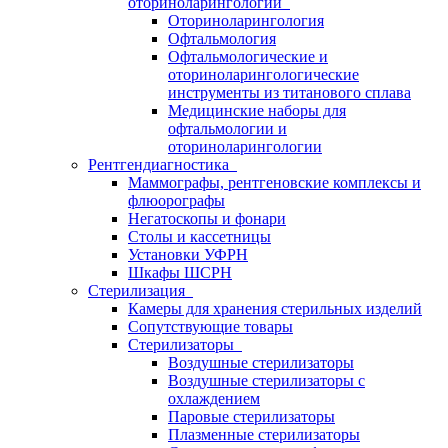
оториноларингологии
Оториноларингология
Офтальмология
Офтальмологические и
оториноларингологические
инструменты из титанового сплава
Медицинские наборы для
офтальмологии и
оториноларингологии
Рентгендиагностика
Маммографы, рентгеновские комплексы и
флюорографы
Негатоскопы и фонари
Столы и кассетницы
Установки УФРН
Шкафы ШСРН
Стерилизация
Камеры для хранения стерильных изделий
Сопутствующие товары
Стерилизаторы
Воздушные стерилизаторы
Воздушные стерилизаторы с
охлаждением
Паровые стерилизаторы
Плазменные стерилизаторы