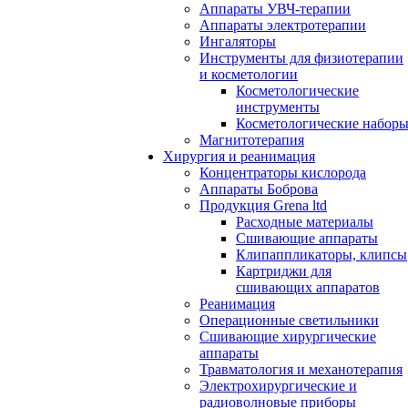
Аппараты УВЧ-терапии
Аппараты электротерапии
Ингаляторы
Инструменты для физиотерапии
и косметологии
Косметологические
инструменты
Косметологические набор
Магнитотерапия
Хирургия и реанимация
Концентраторы кислорода
Аппараты Боброва
Продукция Grena ltd
Расходные материалы
Сшивающие аппараты
Клипаппликаторы, клипсы
Картриджи для
сшивающих аппаратов
Реанимация
Операционные светильники
Сшивающие хирургические
аппараты
Травматология и механотерапия
Электрохирургические и
радиоволновые приборы