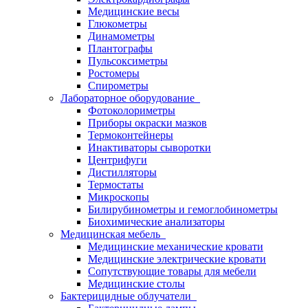
Медицинские весы
Глюкометры
Динамометры
Плантографы
Пульсоксиметры
Ростомеры
Спирометры
Лабораторное оборудование
Фотоколориметры
Приборы окраски мазков
Термоконтейнеры
Инактиваторы сыворотки
Центрифуги
Дистилляторы
Термостаты
Микроскопы
Билирубинометры и гемоглобинометры
Биохимические анализаторы
Медицинская мебель
Медицинские механические кровати
Медицинские электрические кровати
Сопутствующие товары для мебели
Медицинские столы
Бактерицидные облучатели