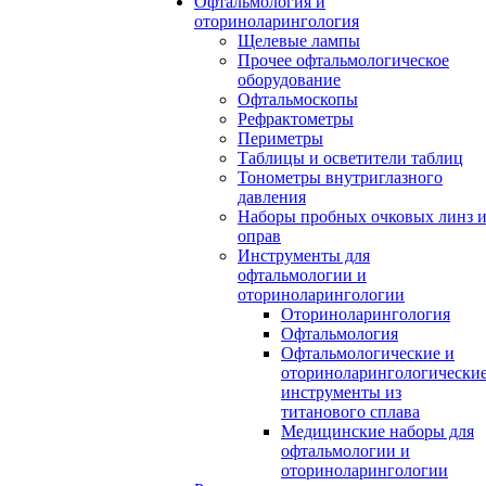
Офтальмология и
оториноларингология
Щелевые лампы
Прочее офтальмологическое
оборудование
Офтальмоскопы
Рефрактометры
Периметры
Таблицы и осветители таблиц
Тонометры внутриглазного
давления
Наборы пробных очковых линз 
оправ
Инструменты для
офтальмологии и
оториноларингологии
Оториноларингология
Офтальмология
Офтальмологические и
оториноларингологически
инструменты из
титанового сплава
Медицинские наборы для
офтальмологии и
оториноларингологии