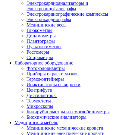
Электрокардиоанализаторы и
Электроэнцефалографы
Электрокардиографические комплексы
Электрокардиографы
Медицинские весы
Глюкометры
Динамометры
Плантографы
Пульсоксиметры
Ростомеры
Спирометры
Лабораторное оборудование
Фотоколориметры
Приборы окраски мазков
Термоконтейнеры
Инактиваторы сыворотки
Центрифуги
Дистилляторы
Термостаты
Микроскопы
Билирубинометры и гемоглобинометры
Биохимические анализаторы
Медицинская мебель
Медицинские механические кровати
Медицинские электрические кровати