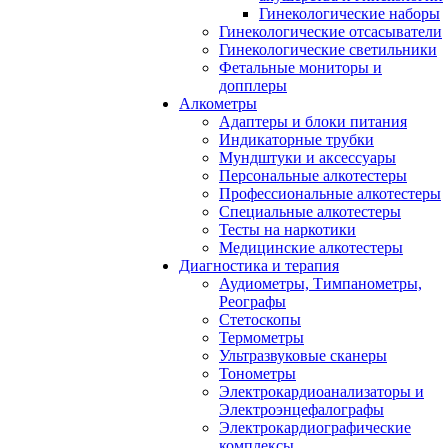
Гинекологические наборы
Гинекологические отсасыватели
Гинекологические светильники
Фетальные мониторы и
допплеры
Алкометры
Адаптеры и блоки питания
Индикаторные трубки
Мундштуки и аксессуары
Персональные алкотестеры
Профессиональные алкотестеры
Специальные алкотестеры
Тесты на наркотики
Медицинские алкотестеры
Диагностика и терапия
Аудиометры, Тимпанометры,
Реографы
Стетоскопы
Термометры
Ультразвуковые сканеры
Тонометры
Электрокардиоанализаторы и
Электроэнцефалографы
Электрокардиографические
комплексы