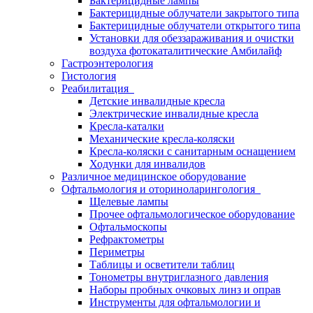
Бактерицидные лампы
Бактерицидные облучатели закрытого типа
Бактерицидные облучатели открытого типа
Установки для обеззараживания и очистки
воздуха фотокаталитические Амбилайф
Гастроэнтерология
Гистология
Реабилитация
Детские инвалидные кресла
Электрические инвалидные кресла
Кресла-каталки
Механические кресла-коляски
Кресла-коляски с санитарным оснащением
Ходунки для инвалидов
Различное медицинское оборудование
Офтальмология и оториноларингология
Щелевые лампы
Прочее офтальмологическое оборудование
Офтальмоскопы
Рефрактометры
Периметры
Таблицы и осветители таблиц
Тонометры внутриглазного давления
Наборы пробных очковых линз и оправ
Инструменты для офтальмологии и