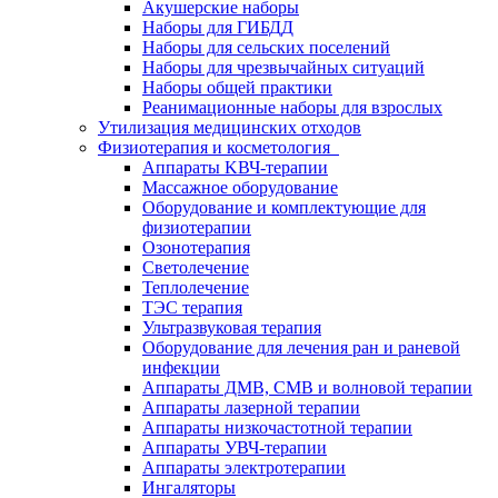
Акушерские наборы
Наборы для ГИБДД
Наборы для сельских поселений
Наборы для чрезвычайных ситуаций
Наборы общей практики
Реанимационные наборы для взрослых
Утилизация медицинских отходов
Физиотерапия и косметология
Аппараты KВЧ-терапии
Массажное оборудование
Оборудование и комплектующие для
физиотерапии
Озонотерапия
Светолечение
Теплолечение
ТЭС терапия
Ультразвуковая терапия
Оборудование для лечения ран и раневой
инфекции
Аппараты ДМВ, СМВ и волновой терапии
Аппараты лазерной терапии
Аппараты низкочастотной терапии
Аппараты УВЧ-терапии
Аппараты электротерапии
Ингаляторы