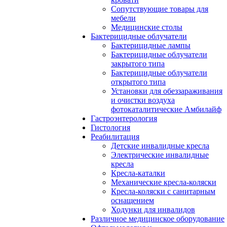
Сопутствующие товары для
мебели
Медицинские столы
Бактерицидные облучатели
Бактерицидные лампы
Бактерицидные облучатели
закрытого типа
Бактерицидные облучатели
открытого типа
Установки для обеззараживания
и очистки воздуха
фотокаталитические Амбилайф
Гастроэнтерология
Гистология
Реабилитация
Детские инвалидные кресла
Электрические инвалидные
кресла
Кресла-каталки
Механические кресла-коляски
Кресла-коляски с санитарным
оснащением
Ходунки для инвалидов
Различное медицинское оборудование