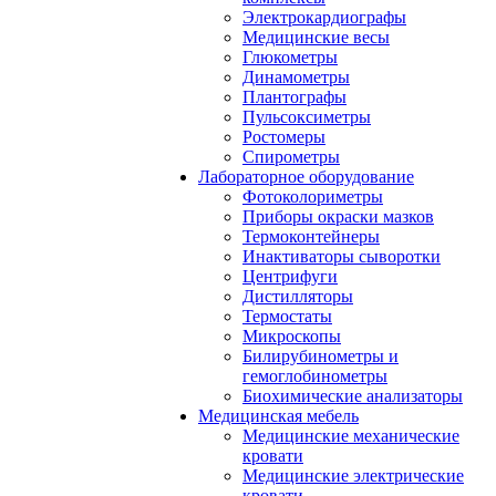
Электрокардиографы
Медицинские весы
Глюкометры
Динамометры
Плантографы
Пульсоксиметры
Ростомеры
Спирометры
Лабораторное оборудование
Фотоколориметры
Приборы окраски мазков
Термоконтейнеры
Инактиваторы сыворотки
Центрифуги
Дистилляторы
Термостаты
Микроскопы
Билирубинометры и
гемоглобинометры
Биохимические анализаторы
Медицинская мебель
Медицинские механические
кровати
Медицинские электрические
кровати