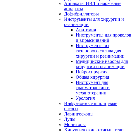
Аппараты ИВЛ и наркозные
аппараты
Дефибрилляторы
Инструменты для хирургии и
реанимации
Анатомия
Инструменты для проколо
и впрыскиваний
Инструменты из
титанового сплава для
хирургии и реанимации
Медицинские наборы для
хирургии и реанимации
Нейрохирургия
Общая хирургия
Инструмент для
травматологии и
механотерапии
Урология
Инфузионные шприцевые
насосы
Ларингоскопы
Лупы
Мониторы
Хирургические отсасыватели