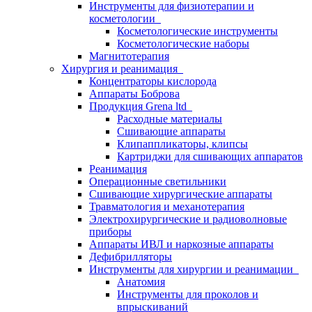
Инструменты для физиотерапии и
косметологии
Косметологические инструменты
Косметологические наборы
Магнитотерапия
Хирургия и реанимация
Концентраторы кислорода
Аппараты Боброва
Продукция Grena ltd
Расходные материалы
Сшивающие аппараты
Клипаппликаторы, клипсы
Картриджи для сшивающих аппаратов
Реанимация
Операционные светильники
Сшивающие хирургические аппараты
Травматология и механотерапия
Электрохирургические и радиоволновые
приборы
Аппараты ИВЛ и наркозные аппараты
Дефибрилляторы
Инструменты для хирургии и реанимации
Анатомия
Инструменты для проколов и
впрыскиваний