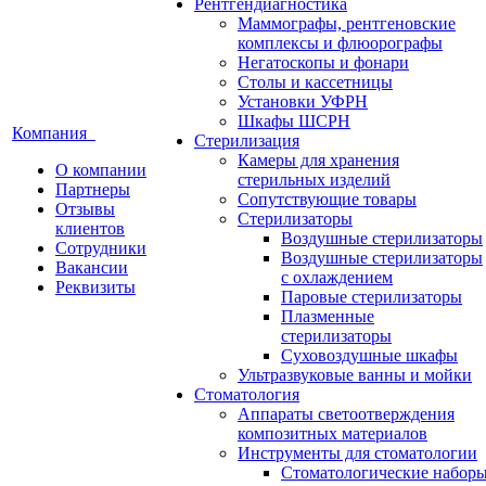
Рентгендиагностика
Маммографы, рентгеновские
комплексы и флюорографы
Негатоскопы и фонари
Столы и кассетницы
Установки УФРН
Шкафы ШСРН
Компания
Стерилизация
Камеры для хранения
О компании
стерильных изделий
Партнеры
Сопутствующие товары
Отзывы
Стерилизаторы
клиентов
Воздушные стерилизаторы
Сотрудники
Воздушные стерилизаторы
Вакансии
с охлаждением
Реквизиты
Паровые стерилизаторы
Плазменные
стерилизаторы
Суховоздушные шкафы
Ультразвуковые ванны и мойки
Стоматология
Аппараты светоотверждения
композитных материалов
Инструменты для стоматологии
Стоматологические набор