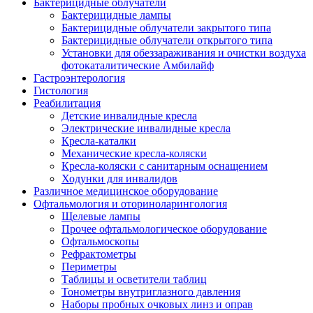
Бактерицидные облучатели
Бактерицидные лампы
Бактерицидные облучатели закрытого типа
Бактерицидные облучатели открытого типа
Установки для обеззараживания и очистки воздуха
фотокаталитические Амбилайф
Гастроэнтерология
Гистология
Реабилитация
Детские инвалидные кресла
Электрические инвалидные кресла
Кресла-каталки
Механические кресла-коляски
Кресла-коляски с санитарным оснащением
Ходунки для инвалидов
Различное медицинское оборудование
Офтальмология и оториноларингология
Щелевые лампы
Прочее офтальмологическое оборудование
Офтальмоскопы
Рефрактометры
Периметры
Таблицы и осветители таблиц
Тонометры внутриглазного давления
Наборы пробных очковых линз и оправ