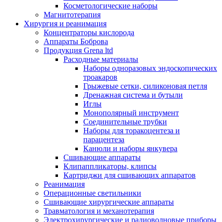
Косметологические наборы
Магнитотерапия
Хирургия и реанимация
Концентраторы кислорода
Аппараты Боброва
Продукция Grena ltd
Расходные материалы
Наборы одноразовых эндоскопических
троакаров
Грыжевые сетки, силиконовая петля
Дренажная система и бутыли
Иглы
Монополярный инструмент
Соединительные трубки
Наборы для торакоцентеза и
парацентеза
Канюли и наборы янкувера
Сшивающие аппараты
Клипаппликаторы, клипсы
Картриджи для сшивающих аппаратов
Реанимация
Операционные светильники
Сшивающие хирургические аппараты
Травматология и механотерапия
Электрохирургические и радиоволновые приборы