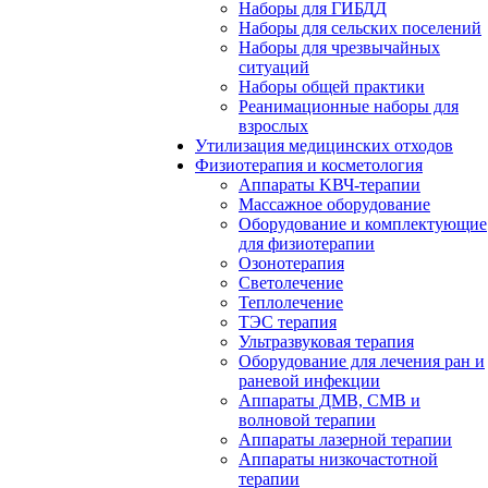
Наборы для ГИБДД
Наборы для сельских поселений
Наборы для чрезвычайных
ситуаций
Наборы общей практики
Реанимационные наборы для
взрослых
Утилизация медицинских отходов
Физиотерапия и косметология
Аппараты KВЧ-терапии
Массажное оборудование
Оборудование и комплектующие
для физиотерапии
Озонотерапия
Светолечение
Теплолечение
ТЭС терапия
Ультразвуковая терапия
Оборудование для лечения ран и
раневой инфекции
Аппараты ДМВ, СМВ и
волновой терапии
Аппараты лазерной терапии
Аппараты низкочастотной
терапии