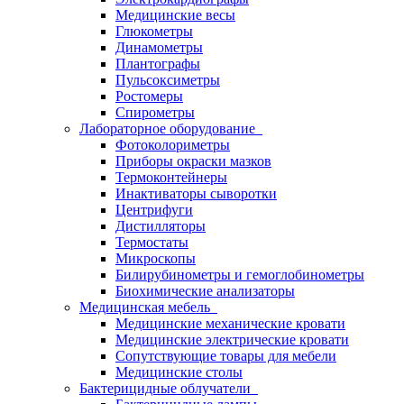
Медицинские весы
Глюкометры
Динамометры
Плантографы
Пульсоксиметры
Ростомеры
Спирометры
Лабораторное оборудование
Фотоколориметры
Приборы окраски мазков
Термоконтейнеры
Инактиваторы сыворотки
Центрифуги
Дистилляторы
Термостаты
Микроскопы
Билирубинометры и гемоглобинометры
Биохимические анализаторы
Медицинская мебель
Медицинские механические кровати
Медицинские электрические кровати
Сопутствующие товары для мебели
Медицинские столы
Бактерицидные облучатели