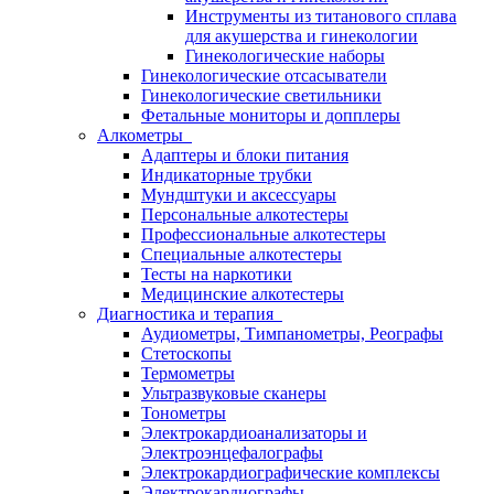
Инструменты из титанового сплава
для акушерства и гинекологии
Гинекологические наборы
Гинекологические отсасыватели
Гинекологические светильники
Фетальные мониторы и допплеры
Алкометры
Адаптеры и блоки питания
Индикаторные трубки
Мундштуки и аксессуары
Персональные алкотестеры
Профессиональные алкотестеры
Специальные алкотестеры
Тесты на наркотики
Медицинские алкотестеры
Диагностика и терапия
Аудиометры, Тимпанометры, Реографы
Стетоскопы
Термометры
Ультразвуковые сканеры
Тонометры
Электрокардиоанализаторы и
Электроэнцефалографы
Электрокардиографические комплексы
Электрокардиографы