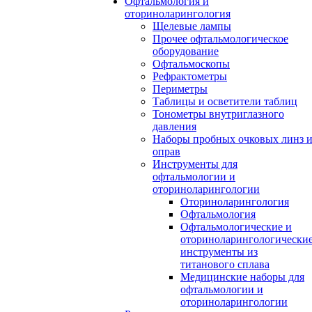
Офтальмология и
оториноларингология
Щелевые лампы
Прочее офтальмологическое
оборудование
Офтальмоскопы
Рефрактометры
Периметры
Таблицы и осветители таблиц
Тонометры внутриглазного
давления
Наборы пробных очковых линз 
оправ
Инструменты для
офтальмологии и
оториноларингологии
Оториноларингология
Офтальмология
Офтальмологические и
оториноларингологически
инструменты из
титанового сплава
Медицинские наборы для
офтальмологии и
оториноларингологии