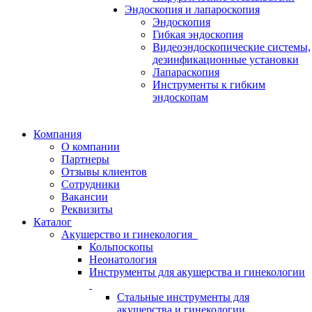
Эндоскопия и лапароскопия
Эндоскопия
Гибкая эндоскопия
Видеоэндоскопические системы,
дезинфикационные установки
Лапараскопия
Инструменты к гибким
эндоскопам
Компания
О компании
Партнеры
Отзывы клиентов
Сотрудники
Вакансии
Реквизиты
Каталог
Акушерство и гинекология
Кольпоскопы
Неонатология
Инструменты для акушерства и гинекологии
Стальные инструменты для
акушерства и гинекологии