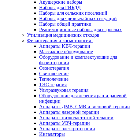
Акушерские наборы
Наборы для ГИБДД
Наборы для сельских поселений
Наборы для чрезвычайных ситуаций
Наборы общей практики
Реанимационные наборы для взрослых
Утилизация медицинских отходов
Физиотерапия и косметология
Аппараты KВЧ-терапии
Массажное оборудование
Оборудование и комплектующие для
физиотерапии
Озонотерапия
Светолечение
Теплолечение
ТЭС терапия
Ультразвуковая терапия
Оборудование для лечения ран и раневой
инфекции
Аппараты ДМВ, СМВ и волновой терапии
Аппараты лазерной терапии
Аппараты низкочастотной терапии
Аппараты УВЧ-терапии
Аппараты электротерапии
Ингаляторы