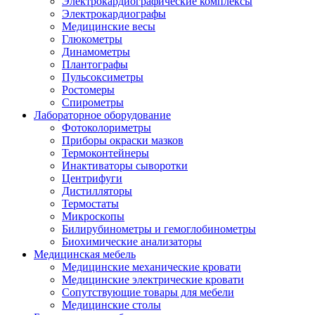
Электрокардиографические комплексы
Электрокардиографы
Медицинские весы
Глюкометры
Динамометры
Плантографы
Пульсоксиметры
Ростомеры
Спирометры
Лабораторное оборудование
Фотоколориметры
Приборы окраски мазков
Термоконтейнеры
Инактиваторы сыворотки
Центрифуги
Дистилляторы
Термостаты
Микроскопы
Билирубинометры и гемоглобинометры
Биохимические анализаторы
Медицинская мебель
Медицинские механические кровати
Медицинские электрические кровати
Сопутствующие товары для мебели
Медицинские столы