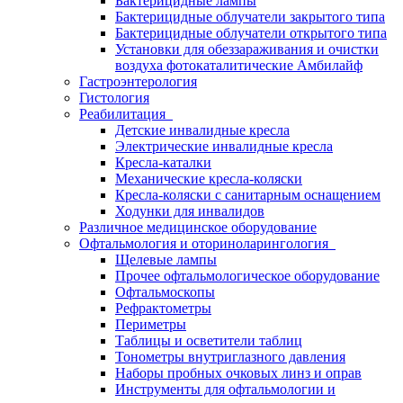
Бактерицидные лампы
Бактерицидные облучатели закрытого типа
Бактерицидные облучатели открытого типа
Установки для обеззараживания и очистки
воздуха фотокаталитические Амбилайф
Гастроэнтерология
Гистология
Реабилитация
Детские инвалидные кресла
Электрические инвалидные кресла
Кресла-каталки
Механические кресла-коляски
Кресла-коляски с санитарным оснащением
Ходунки для инвалидов
Различное медицинское оборудование
Офтальмология и оториноларингология
Щелевые лампы
Прочее офтальмологическое оборудование
Офтальмоскопы
Рефрактометры
Периметры
Таблицы и осветители таблиц
Тонометры внутриглазного давления
Наборы пробных очковых линз и оправ
Инструменты для офтальмологии и