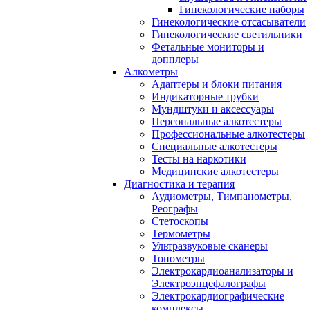
Гинекологические наборы
Гинекологические отсасыватели
Гинекологические светильники
Фетальные мониторы и
допплеры
Алкометры
Адаптеры и блоки питания
Индикаторные трубки
Мундштуки и аксессуары
Персональные алкотестеры
Профессиональные алкотестеры
Специальные алкотестеры
Тесты на наркотики
Медицинские алкотестеры
Диагностика и терапия
Аудиометры, Тимпанометры,
Реографы
Стетоскопы
Термометры
Ультразвуковые сканеры
Тонометры
Электрокардиоанализаторы и
Электроэнцефалографы
Электрокардиографические
комплексы