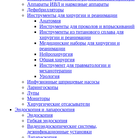
Аппараты ИВЛ и наркозные аппараты
Дефибрилляторы
Инструменты для хирургии и реанимации
Анатомия
Инструменты для проколов и впрыскиваний
Инструменты из титанового сплава для
хирургии и реанимации
Медицинские наборы для хирургии и
реанимации
Нейрохирургия
Общая хирургия
Инструмент для травматологии и
механотерапии
Урология
Инфузионные шприцевые насосы
Ларингоскопы
Лупы
Мониторы
Хирургические отсасыватели
Эндоскопия и лапароскопия
Эндоскопия
Гибкая эндоскопия
Видеоэндоскопические системы,
дезинфикационные установки
Лапараскопия