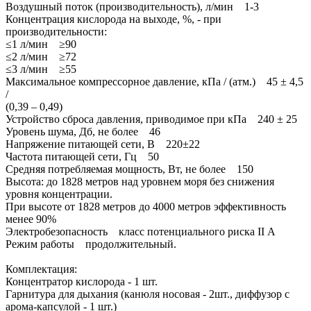
Воздушный поток (производительность), л/мин 1-3
Концентрация кислорода на выходе, %, - при
производительности:
≤1 л/мин ≥90
≤2 л/мин ≥72
≤3 л/мин ≥55
Максимальное компрессорное давление, кПа / (атм.) 45 ± 4,5
/
(0,39 – 0,49)
Устройство сброса давления, приводимое при кПа 240 ± 25
Уровень шума, Дб, не более 46
Напряжение питающей сети, В 220±22
Частота питающей сети, Гц 50
Средняя потребляемая мощность, Вт, не более 150
Высота: до 1828 метров над уровнем моря без снижения
уровня концентрации.
При высоте от 1828 метров до 4000 метров эффективность
менее 90%
Электробезопасность класс потенциального риска II А
Режим работы продолжительный.
Комплектация:
Концентратор кислорода - 1 шт.
Гарнитура для дыхания (канюля носовая - 2шт., диффузор с
арома-капсулой - 1 шт.)