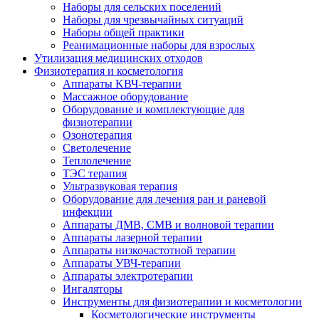
Наборы для сельских поселений
Наборы для чрезвычайных ситуаций
Наборы общей практики
Реанимационные наборы для взрослых
Утилизация медицинских отходов
Физиотерапия и косметология
Аппараты KВЧ-терапии
Массажное оборудование
Оборудование и комплектующие для
физиотерапии
Озонотерапия
Светолечение
Теплолечение
ТЭС терапия
Ультразвуковая терапия
Оборудование для лечения ран и раневой
инфекции
Аппараты ДМВ, СМВ и волновой терапии
Аппараты лазерной терапии
Аппараты низкочастотной терапии
Аппараты УВЧ-терапии
Аппараты электротерапии
Ингаляторы
Инструменты для физиотерапии и косметологии
Косметологические инструменты