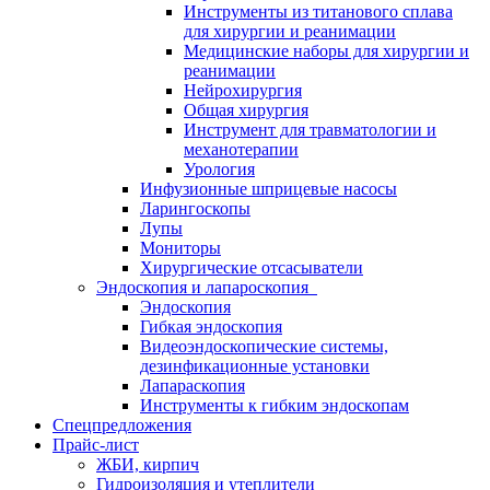
Инструменты из титанового сплава
для хирургии и реанимации
Медицинские наборы для хирургии и
реанимации
Нейрохирургия
Общая хирургия
Инструмент для травматологии и
механотерапии
Урология
Инфузионные шприцевые насосы
Ларингоскопы
Лупы
Мониторы
Хирургические отсасыватели
Эндоскопия и лапароскопия
Эндоскопия
Гибкая эндоскопия
Видеоэндоскопические системы,
дезинфикационные установки
Лапараскопия
Инструменты к гибким эндоскопам
Спецпредложения
Прайс-лист
ЖБИ, кирпич
Гидроизоляция и утеплители