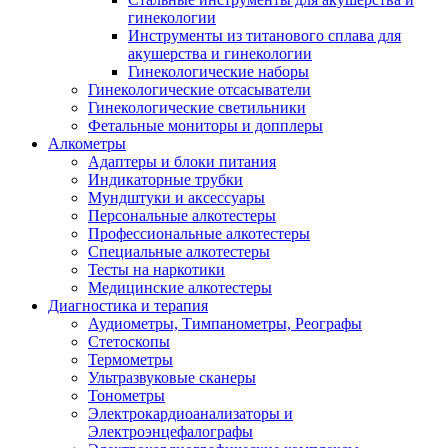
гинекологии
Инструменты из титанового сплава для
акушерства и гинекологии
Гинекологические наборы
Гинекологические отсасыватели
Гинекологические светильники
Фетальные мониторы и допплеры
Алкометры
Адаптеры и блоки питания
Индикаторные трубки
Мундштуки и аксессуары
Персональные алкотестеры
Профессиональные алкотестеры
Специальные алкотестеры
Тесты на наркотики
Медицинские алкотестеры
Диагностика и терапия
Аудиометры, Тимпанометры, Реографы
Стетоскопы
Термометры
Ультразвуковые сканеры
Тонометры
Электрокардиоанализаторы и
Электроэнцефалографы