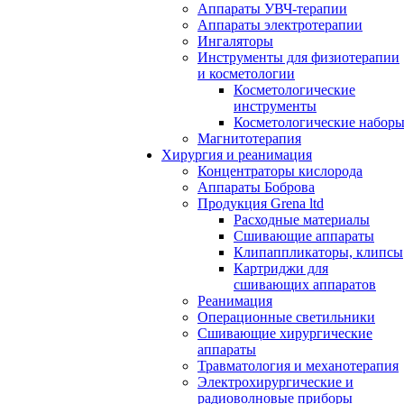
Аппараты УВЧ-терапии
Аппараты электротерапии
Ингаляторы
Инструменты для физиотерапии
и косметологии
Косметологические
инструменты
Косметологические набор
Магнитотерапия
Хирургия и реанимация
Концентраторы кислорода
Аппараты Боброва
Продукция Grena ltd
Расходные материалы
Сшивающие аппараты
Клипаппликаторы, клипсы
Картриджи для
сшивающих аппаратов
Реанимация
Операционные светильники
Сшивающие хирургические
аппараты
Травматология и механотерапия
Электрохирургические и
радиоволновые приборы