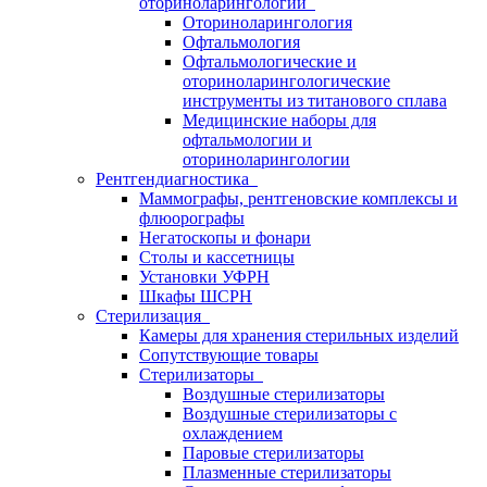
оториноларингологии
Оториноларингология
Офтальмология
Офтальмологические и
оториноларингологические
инструменты из титанового сплава
Медицинские наборы для
офтальмологии и
оториноларингологии
Рентгендиагностика
Маммографы, рентгеновские комплексы и
флюорографы
Негатоскопы и фонари
Столы и кассетницы
Установки УФРН
Шкафы ШСРН
Стерилизация
Камеры для хранения стерильных изделий
Сопутствующие товары
Стерилизаторы
Воздушные стерилизаторы
Воздушные стерилизаторы с
охлаждением
Паровые стерилизаторы
Плазменные стерилизаторы