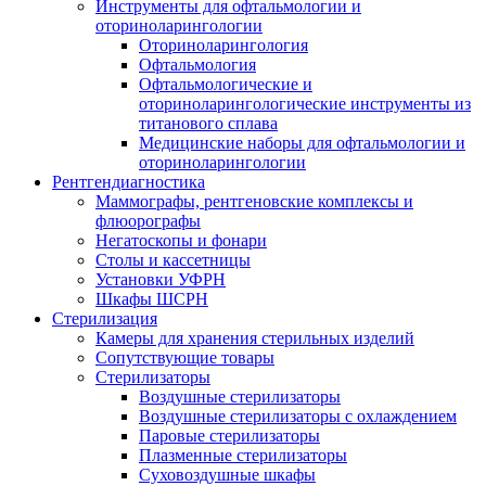
Инструменты для офтальмологии и
оториноларингологии
Оториноларингология
Офтальмология
Офтальмологические и
оториноларингологические инструменты из
титанового сплава
Медицинские наборы для офтальмологии и
оториноларингологии
Рентгендиагностика
Маммографы, рентгеновские комплексы и
флюорографы
Негатоскопы и фонари
Столы и кассетницы
Установки УФРН
Шкафы ШСРН
Стерилизация
Камеры для хранения стерильных изделий
Сопутствующие товары
Стерилизаторы
Воздушные стерилизаторы
Воздушные стерилизаторы с охлаждением
Паровые стерилизаторы
Плазменные стерилизаторы
Суховоздушные шкафы