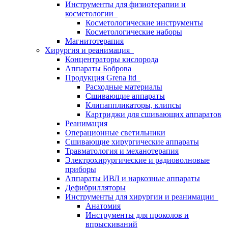
Инструменты для физиотерапии и
косметологии
Косметологические инструменты
Косметологические наборы
Магнитотерапия
Хирургия и реанимация
Концентраторы кислорода
Аппараты Боброва
Продукция Grena ltd
Расходные материалы
Сшивающие аппараты
Клипаппликаторы, клипсы
Картриджи для сшивающих аппаратов
Реанимация
Операционные светильники
Сшивающие хирургические аппараты
Травматология и механотерапия
Электрохирургические и радиоволновые
приборы
Аппараты ИВЛ и наркозные аппараты
Дефибрилляторы
Инструменты для хирургии и реанимации
Анатомия
Инструменты для проколов и
впрыскиваний