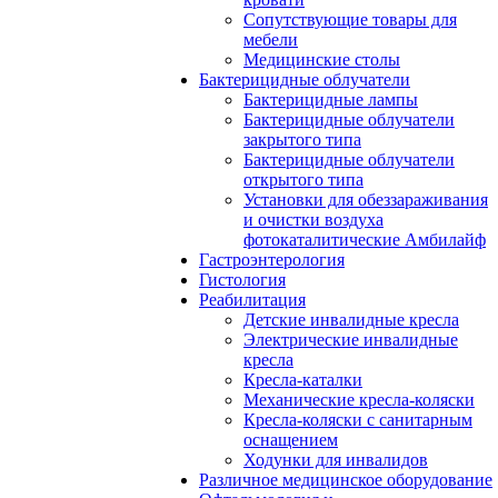
Сопутствующие товары для
мебели
Медицинские столы
Бактерицидные облучатели
Бактерицидные лампы
Бактерицидные облучатели
закрытого типа
Бактерицидные облучатели
открытого типа
Установки для обеззараживания
и очистки воздуха
фотокаталитические Амбилайф
Гастроэнтерология
Гистология
Реабилитация
Детские инвалидные кресла
Электрические инвалидные
кресла
Кресла-каталки
Механические кресла-коляски
Кресла-коляски с санитарным
оснащением
Ходунки для инвалидов
Различное медицинское оборудование