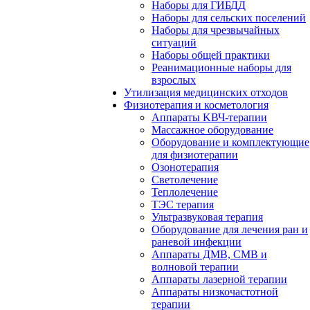
Наборы для ГИБДД
Наборы для сельских поселений
Наборы для чрезвычайных
ситуаций
Наборы общей практики
Реанимационные наборы для
взрослых
Утилизация медицинских отходов
Физиотерапия и косметология
Аппараты KВЧ-терапии
Массажное оборудование
Оборудование и комплектующие
для физиотерапии
Озонотерапия
Светолечение
Теплолечение
ТЭС терапия
Ультразвуковая терапия
Оборудование для лечения ран и
раневой инфекции
Аппараты ДМВ, СМВ и
волновой терапии
Аппараты лазерной терапии
Аппараты низкочастотной
терапии