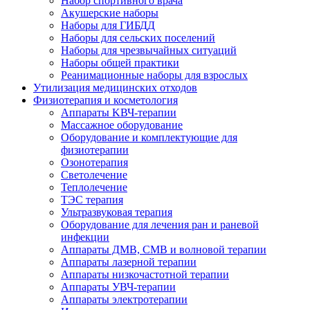
Набор спортивного врача
Акушерские наборы
Наборы для ГИБДД
Наборы для сельских поселений
Наборы для чрезвычайных ситуаций
Наборы общей практики
Реанимационные наборы для взрослых
Утилизация медицинских отходов
Физиотерапия и косметология
Аппараты KВЧ-терапии
Массажное оборудование
Оборудование и комплектующие для
физиотерапии
Озонотерапия
Светолечение
Теплолечение
ТЭС терапия
Ультразвуковая терапия
Оборудование для лечения ран и раневой
инфекции
Аппараты ДМВ, СМВ и волновой терапии
Аппараты лазерной терапии
Аппараты низкочастотной терапии
Аппараты УВЧ-терапии
Аппараты электротерапии