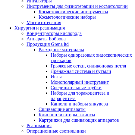
Ингаляторы
Инструменты для физиотерапии и косметологии
Косметологические инструменты
Косметологические наборы
Магнитотерапия
Хирургия и реанимация
Концентраторы кислорода
Аппараты Боброва
Продукция Grena ltd
Расходные материалы
Наборы одноразовых эндоскопических
троакаров
Грыжевые сетки, силиконовая петля
Дренажная система и бутыли
Иглы
Монополярный инструмент
Соединительные трубки
Наборы для торакоцентеза и
парацентеза
Канюли и наборы янкувера
Сшивающие аппараты
Клипаппликаторы, клипсы
Картриджи для сшивающих аппаратов
Реанимация
Операционные светильники