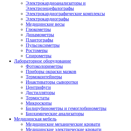
Электрокардиоанализаторы и
Электроэнцефалографы
Электрокардиографические комплексы
Электрокардиографы
Медицинские весы
Глюкометры
Динамометры
Плантографы
Пульсоксиметры
Ростомеры
Спирометры
Лабораторное оборудование
Фотоколориметры
Приборы окраски мазков
Термоконтейнеры
Инактиваторы сыворотки
Центрифуги
Дистилляторы
Термостаты
Микроскопы
Билирубинометры и гемоглобинометры
Биохимические анализаторы
Медицинская мебель
Медицинские механические кровати
Медицинские электрические кровати