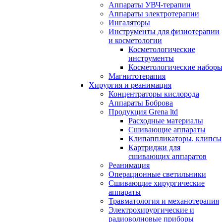
Аппараты УВЧ-терапии
Аппараты электротерапии
Ингаляторы
Инструменты для физиотерапии
и косметологии
Косметологические
инструменты
Косметологические набор
Магнитотерапия
Хирургия и реанимация
Концентраторы кислорода
Аппараты Боброва
Продукция Grena ltd
Расходные материалы
Сшивающие аппараты
Клипаппликаторы, клипсы
Картриджи для
сшивающих аппаратов
Реанимация
Операционные светильники
Сшивающие хирургические
аппараты
Травматология и механотерапия
Электрохирургические и
радиоволновые приборы