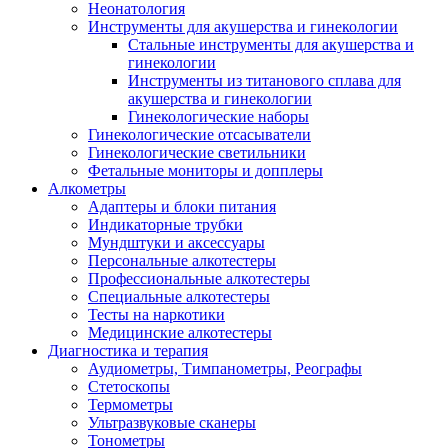
Неонатология
Инструменты для акушерства и гинекологии
Стальные инструменты для акушерства и
гинекологии
Инструменты из титанового сплава для
акушерства и гинекологии
Гинекологические наборы
Гинекологические отсасыватели
Гинекологические светильники
Фетальные мониторы и допплеры
Алкометры
Адаптеры и блоки питания
Индикаторные трубки
Мундштуки и аксессуары
Персональные алкотестеры
Профессиональные алкотестеры
Специальные алкотестеры
Тесты на наркотики
Медицинские алкотестеры
Диагностика и терапия
Аудиометры, Тимпанометры, Реографы
Стетоскопы
Термометры
Ультразвуковые сканеры
Тонометры