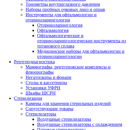
Тонометры внутриглазного давления
Наборы пробных очковых линз и оправ
Инструменты для офтальмологии и
оториноларингологии
Оториноларингология
Офтальмология
Офтальмологические и
оториноларингологические инструменты из
титанового сплава
Медицинские наборы для офтальмологии и
оториноларингологии
Рентгендиагностика
Маммографы, рентгеновские комплексы и
флюорографы
Негатоскопы и фонари
Столы и кассетницы
Установки УФРН
Шкафы ШСРН
Стерилизация
Камеры для хранения стерильных изделий
Сопутствующие товары
Стерилизаторы
Воздушные стерилизаторы
Воздушные стерилизаторы с охлаждением
Паровые стерилизаторы