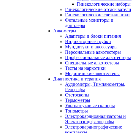
Гинекологические наборы
Гинекологические отсасыватели
Гинекологические светильники
Фетальные мониторы и
допплеры
Алкометры
Адаптеры и блоки питания
Индикаторные трубки
Мундштуки и аксессуары
Персональные алкотестеры
Профессиональные алкотестеры
Специальные алкотестеры
Тесты на наркотики
Медицинские алкотестеры
Диагностика и терапия
Аудиометры, Тимпанометры,
Реографы
Стетоскопы
Термометры
Ультразвуковые сканеры
Тонометры
Электрокардиоанализаторы и
Электроэнцефалографы
Электрокардиографические
комплексы