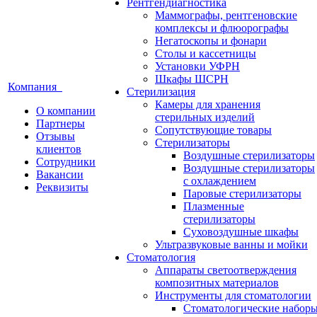
Рентгендиагностика
Маммографы, рентгеновские
комплексы и флюорографы
Негатоскопы и фонари
Столы и кассетницы
Установки УФРН
Шкафы ШСРН
Компания
Стерилизация
Камеры для хранения
О компании
стерильных изделий
Партнеры
Сопутствующие товары
Отзывы
Стерилизаторы
клиентов
Воздушные стерилизаторы
Сотрудники
Воздушные стерилизаторы
Вакансии
с охлаждением
Реквизиты
Паровые стерилизаторы
Плазменные
стерилизаторы
Суховоздушные шкафы
Ультразвуковые ванны и мойки
Стоматология
Аппараты светоотверждения
композитных материалов
Инструменты для стоматологии
Стоматологические набор