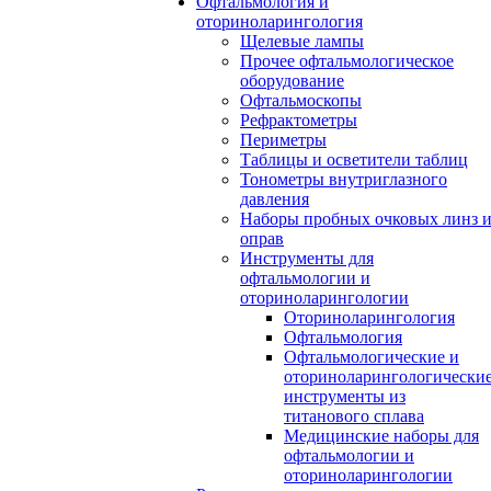
Офтальмология и
оториноларингология
Щелевые лампы
Прочее офтальмологическое
оборудование
Офтальмоскопы
Рефрактометры
Периметры
Таблицы и осветители таблиц
Тонометры внутриглазного
давления
Наборы пробных очковых линз 
оправ
Инструменты для
офтальмологии и
оториноларингологии
Оториноларингология
Офтальмология
Офтальмологические и
оториноларингологически
инструменты из
титанового сплава
Медицинские наборы для
офтальмологии и
оториноларингологии