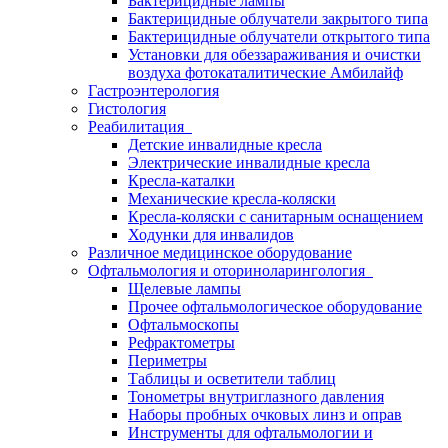
Бактерицидные лампы
Бактерицидные облучатели закрытого типа
Бактерицидные облучатели открытого типа
Установки для обеззараживания и очистки
воздуха фотокаталитические Амбилайф
Гастроэнтерология
Гистология
Реабилитация
Детские инвалидные кресла
Электрические инвалидные кресла
Кресла-каталки
Механические кресла-коляски
Кресла-коляски с санитарным оснащением
Ходунки для инвалидов
Различное медицинское оборудование
Офтальмология и оториноларингология
Щелевые лампы
Прочее офтальмологическое оборудование
Офтальмоскопы
Рефрактометры
Периметры
Таблицы и осветители таблиц
Тонометры внутриглазного давления
Наборы пробных очковых линз и оправ
Инструменты для офтальмологии и