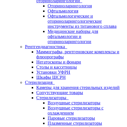
оториноларингологии
Оториноларингология
Офтальмология
Офтальмологические и
оториноларингологические
инструменты из титанового сплава
Медицинские наборы для
офтальмологии и
оториноларингологии
Рентгендиагностика
Маммографы, рентгеновские комплексы и
флюорографы
Негатоскопы и фонари
Столы и кассетницы
Установки УФРН
Шкафы ШСРН
Стерилизация
Камеры для хранения стерильных изделий
Сопутствующие товары
Стерилизаторы
Воздушные стерилизаторы
Воздушные стерилизаторы с
охлаждением
Паровые стерилизаторы
Плазменные стерилизаторы