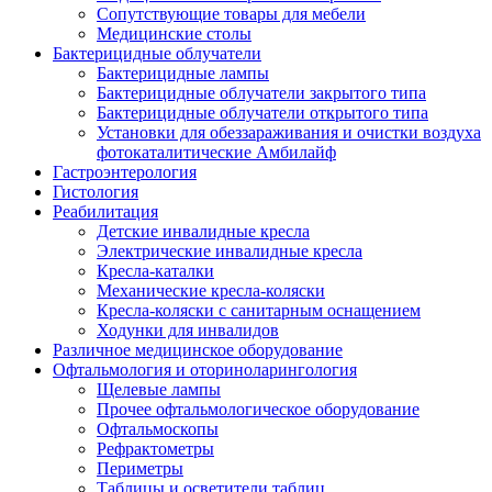
Сопутствующие товары для мебели
Медицинские столы
Бактерицидные облучатели
Бактерицидные лампы
Бактерицидные облучатели закрытого типа
Бактерицидные облучатели открытого типа
Установки для обеззараживания и очистки воздуха
фотокаталитические Амбилайф
Гастроэнтерология
Гистология
Реабилитация
Детские инвалидные кресла
Электрические инвалидные кресла
Кресла-каталки
Механические кресла-коляски
Кресла-коляски с санитарным оснащением
Ходунки для инвалидов
Различное медицинское оборудование
Офтальмология и оториноларингология
Щелевые лампы
Прочее офтальмологическое оборудование
Офтальмоскопы
Рефрактометры
Периметры
Таблицы и осветители таблиц