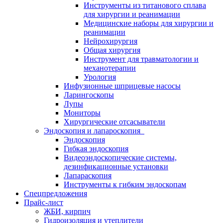
Инструменты из титанового сплава
для хирургии и реанимации
Медицинские наборы для хирургии и
реанимации
Нейрохирургия
Общая хирургия
Инструмент для травматологии и
механотерапии
Урология
Инфузионные шприцевые насосы
Ларингоскопы
Лупы
Мониторы
Хирургические отсасыватели
Эндоскопия и лапароскопия
Эндоскопия
Гибкая эндоскопия
Видеоэндоскопические системы,
дезинфикационные установки
Лапараскопия
Инструменты к гибким эндоскопам
Спецпредложения
Прайс-лист
ЖБИ, кирпич
Гидроизоляция и утеплители