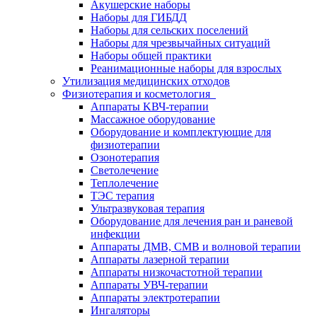
Акушерские наборы
Наборы для ГИБДД
Наборы для сельских поселений
Наборы для чрезвычайных ситуаций
Наборы общей практики
Реанимационные наборы для взрослых
Утилизация медицинских отходов
Физиотерапия и косметология
Аппараты KВЧ-терапии
Массажное оборудование
Оборудование и комплектующие для
физиотерапии
Озонотерапия
Светолечение
Теплолечение
ТЭС терапия
Ультразвуковая терапия
Оборудование для лечения ран и раневой
инфекции
Аппараты ДМВ, СМВ и волновой терапии
Аппараты лазерной терапии
Аппараты низкочастотной терапии
Аппараты УВЧ-терапии
Аппараты электротерапии
Ингаляторы