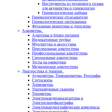
Инструменты из титанового сплава
для акушерства и гинекологии
Гинекологические наборы
Гинекологические отсасыватели
Гинекологические светильники
Фетальные мониторы и допплеры
Алкометры
Адаптеры и блоки питания
Индикаторные трубки
Мундштуки и аксессуары
Персональные алкотестеры
Профессиональные алкотестеры
Специальные алкотестеры
Тесты на наркотики
Медицинские алкотестеры
Диагностика и терапия
Аудиометры, Тимпанометры, Реографы
Стетоскопы
Термометры
Ультразвуковые сканеры
Тонометры
Электрокардиоанализаторы и
Электроэнцефалографы
Электрокардиографические комплексы
Электрокардиографы