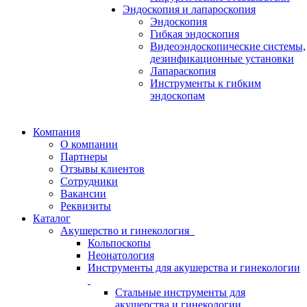
Эндоскопия и лапароскопия
Эндоскопия
Гибкая эндоскопия
Видеоэндоскопические системы,
дезинфикационные установки
Лапараскопия
Инструменты к гибким
эндоскопам
Компания
О компании
Партнеры
Отзывы клиентов
Сотрудники
Вакансии
Реквизиты
Каталог
Акушерство и гинекология
Кольпоскопы
Неонатология
Инструменты для акушерства и гинекологии
Стальные инструменты для
акушерства и гинекологии