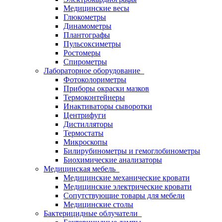
Медицинские весы
Глюкометры
Динамометры
Плантографы
Пульсоксиметры
Ростомеры
Спирометры
Лабораторное оборудование
Фотоколориметры
Приборы окраски мазков
Термоконтейнеры
Инактиваторы сыворотки
Центрифуги
Дистилляторы
Термостаты
Микроскопы
Билирубинометры и гемоглобинометры
Биохимические анализаторы
Медицинская мебель
Медицинские механические кровати
Медицинские электрические кровати
Сопутствующие товары для мебели
Медицинские столы
Бактерицидные облучатели