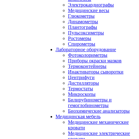
Электрокардиографы
Медицинские весы
Глюкометры
Динамометры
Плантографы
Пульсоксиметры
Ростомеры
Спирометры
Лабораторное оборудование
Фотоколориметры
Приборы окраски мазков
Термоконтейнеры
Инактиваторы сыворотки
Центрифуги
Дистилляторы
Термостаты
Микроскопы
Билирубинометры и
гемоглобинометры
Биохимические анализаторы
Медицинская мебель
Медицинские механические
кровати
Медицинские электрические
кровати