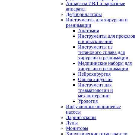
Аппараты ИВЛ и наркозные
аппараты
Дефибрилляторы
Инструменты для хирургии и
реанимации
Анатомия
Инструменты для проколо
и впрыскиваний
Инструменты из
титанового сплава для
хирургии и реанимации
Медицинские наборы для
хирургии и реанимации
Нейрохирургия
Общая хирургия
Инструмент для
травматологии и
механотерапии
Урология
Инфузионные шприцевые
насосы
Ларингоскопы
Лупы
Мониторы
Хирургические отсасыватели