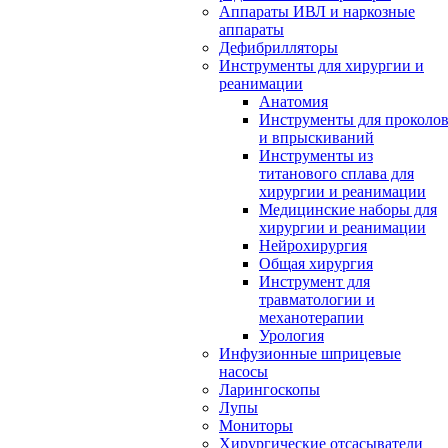
Аппараты ИВЛ и наркозные
аппараты
Дефибрилляторы
Инструменты для хирургии и
реанимации
Анатомия
Инструменты для проколо
и впрыскиваний
Инструменты из
титанового сплава для
хирургии и реанимации
Медицинские наборы для
хирургии и реанимации
Нейрохирургия
Общая хирургия
Инструмент для
травматологии и
механотерапии
Урология
Инфузионные шприцевые
насосы
Ларингоскопы
Лупы
Мониторы
Хирургические отсасыватели