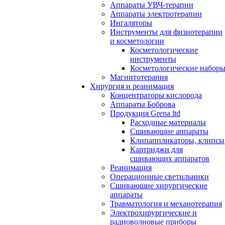
Аппараты УВЧ-терапии
Аппараты электротерапии
Ингаляторы
Инструменты для физиотерапии
и косметологии
Косметологические
инструменты
Косметологические набор
Магнитотерапия
Хирургия и реанимация
Концентраторы кислорода
Аппараты Боброва
Продукция Grena ltd
Расходные материалы
Сшивающие аппараты
Клипаппликаторы, клипсы
Картриджи для
сшивающих аппаратов
Реанимация
Операционные светильники
Сшивающие хирургические
аппараты
Травматология и механотерапия
Электрохирургические и
радиоволновые приборы