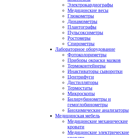
Электрокардиографы
Медицинские весы
Глюкометры
Динамометры
Плантографы
Пульсоксиметры
Ростомеры
Спирометры
Лабораторное оборудование
Фотоколориметры
Приборы окраски мазков
Термоконтейнеры
Инактиваторы сыворотки
Центрифуги
Дистилляторы
Термостаты
Микроскопы
Билирубинометры и
гемоглобинометры
Биохимические анализаторы
Медицинская мебель
Медицинские механические
кровати
Медицинские электрические
кровати