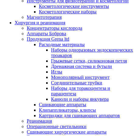
Инструменты для физиотерапии и косметологии
Косметологические инструменты
Косметологические наборы
Магнитотерапия
Хирургия и реанимация
Концентраторы кислорода
Аппараты Боброва
Продукция Grena ltd
Расходные материалы
Наборы одноразовых эндоскопических
троакаров
Грыжевые сетки, силиконовая петля
Дренажная система и бутыли
Иглы
Монополярный инструмент
Соединительные трубки
Наборы для торакоцентеза и
парацентеза
Канюли и наборы янкувера
Сшивающие аппараты
Клипаппликаторы, клипсы
Картриджи для сшивающих аппаратов
Реанимация
Операционные светильники
Сшивающие хирургические аппараты