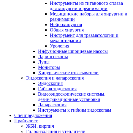
Инструменты из титанового сплава
для хирургии и реанимации
Медицинские наборы для хирургии и
реанимации
Нейрохирургия
Общая хирургия
Инструмент для травматологии и
механотерапии
Урология
Инфузионные шприцевые насосы
Ларингоскопы
Лупы
Мониторы
Хирургические отсасыватели
Эндоскопия и лапароскопия
Эндоскопия
Гибкая эндоскопия
Видеоэндоскопические системы,
дезинфикационные установки
Лапараскопия
Инструменты к гибким эндоскопам
Спецпредложения
Прайс-лист
ЖБИ, кирпич
Гидроизоляция и утеплители