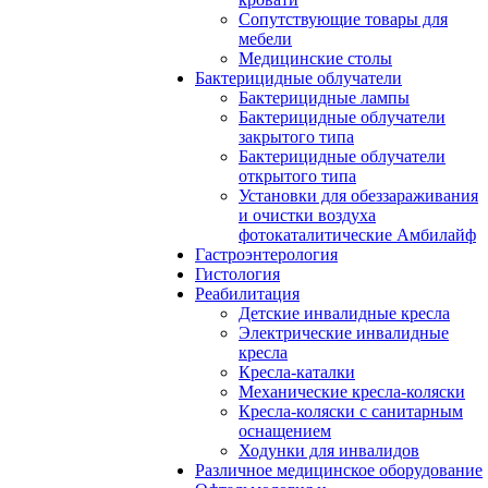
Сопутствующие товары для
мебели
Медицинские столы
Бактерицидные облучатели
Бактерицидные лампы
Бактерицидные облучатели
закрытого типа
Бактерицидные облучатели
открытого типа
Установки для обеззараживания
и очистки воздуха
фотокаталитические Амбилайф
Гастроэнтерология
Гистология
Реабилитация
Детские инвалидные кресла
Электрические инвалидные
кресла
Кресла-каталки
Механические кресла-коляски
Кресла-коляски с санитарным
оснащением
Ходунки для инвалидов
Различное медицинское оборудование