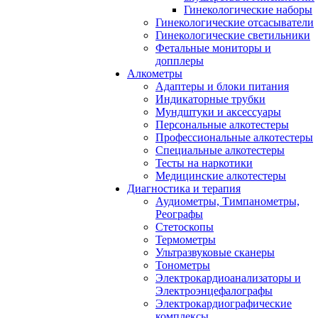
Гинекологические наборы
Гинекологические отсасыватели
Гинекологические светильники
Фетальные мониторы и
допплеры
Алкометры
Адаптеры и блоки питания
Индикаторные трубки
Мундштуки и аксессуары
Персональные алкотестеры
Профессиональные алкотестеры
Специальные алкотестеры
Тесты на наркотики
Медицинские алкотестеры
Диагностика и терапия
Аудиометры, Тимпанометры,
Реографы
Стетоскопы
Термометры
Ультразвуковые сканеры
Тонометры
Электрокардиоанализаторы и
Электроэнцефалографы
Электрокардиографические
комплексы