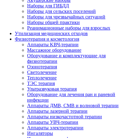
Акушерские наборы
Наборы для ГИБДД
Наборы для сельских поселений
Наборы для чрезвычайных ситуаций
Наборы общей практики
Реанимационные наборы для взрослых
Утилизация медицинских отходов
Физиотерапия и косметология
Аппараты KВЧ-терапии
Массажное оборудование
Оборудование и комплектующие для
физиотерапии
Озонотерапия
Светолечение
Теплолечение
ТЭС терапия
Ультразвуковая терапия
Оборудование для лечения ран и раневой
инфекции
Аппараты ДМВ, СМВ и волновой терапии
Аппараты лазерной терапии
Аппараты низкочастотной терапии
Аппараты УВЧ-терапии
Аппараты электротерапии
Ингаляторы