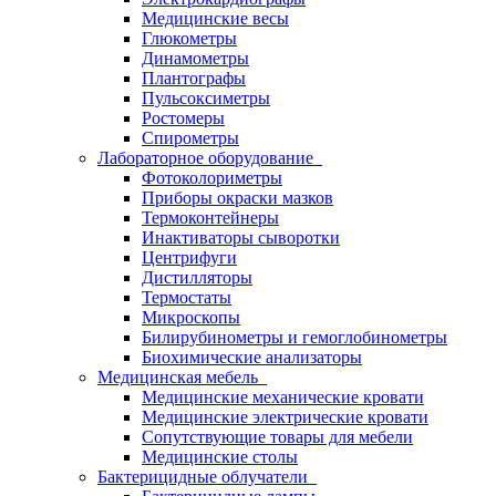
Медицинские весы
Глюкометры
Динамометры
Плантографы
Пульсоксиметры
Ростомеры
Спирометры
Лабораторное оборудование
Фотоколориметры
Приборы окраски мазков
Термоконтейнеры
Инактиваторы сыворотки
Центрифуги
Дистилляторы
Термостаты
Микроскопы
Билирубинометры и гемоглобинометры
Биохимические анализаторы
Медицинская мебель
Медицинские механические кровати
Медицинские электрические кровати
Сопутствующие товары для мебели
Медицинские столы
Бактерицидные облучатели