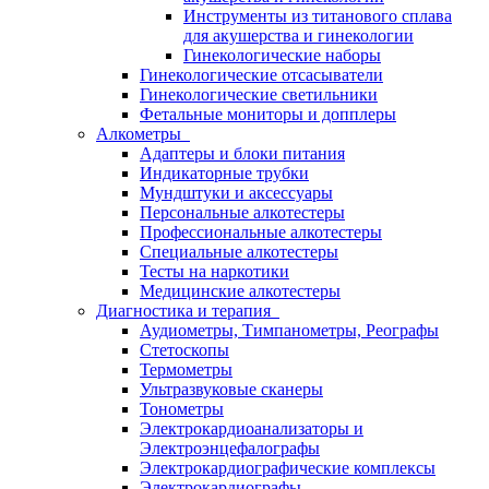
Инструменты из титанового сплава
для акушерства и гинекологии
Гинекологические наборы
Гинекологические отсасыватели
Гинекологические светильники
Фетальные мониторы и допплеры
Алкометры
Адаптеры и блоки питания
Индикаторные трубки
Мундштуки и аксессуары
Персональные алкотестеры
Профессиональные алкотестеры
Специальные алкотестеры
Тесты на наркотики
Медицинские алкотестеры
Диагностика и терапия
Аудиометры, Тимпанометры, Реографы
Стетоскопы
Термометры
Ультразвуковые сканеры
Тонометры
Электрокардиоанализаторы и
Электроэнцефалографы
Электрокардиографические комплексы
Электрокардиографы