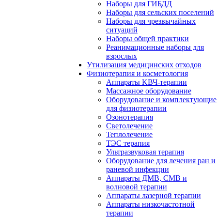
Наборы для ГИБДД
Наборы для сельских поселений
Наборы для чрезвычайных
ситуаций
Наборы общей практики
Реанимационные наборы для
взрослых
Утилизация медицинских отходов
Физиотерапия и косметология
Аппараты KВЧ-терапии
Массажное оборудование
Оборудование и комплектующие
для физиотерапии
Озонотерапия
Светолечение
Теплолечение
ТЭС терапия
Ультразвуковая терапия
Оборудование для лечения ран и
раневой инфекции
Аппараты ДМВ, СМВ и
волновой терапии
Аппараты лазерной терапии
Аппараты низкочастотной
терапии