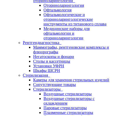
оториноларингологии
Оториноларингология
Офтальмология
Офтальмологические и
оториноларингологические
инструменты из титанового сплава
Медицинские наборы для
офтальмологии и
оториноларингологии
Рентгендиагностика
Маммографы, рентгеновские комплексы и
флюорографы
Негатоскопы и фонари
Столы и кассетницы
Установки УФРН
Шкафы ШСРН
Стерилизация
Камеры для хранения стерильных изделий
Сопутствующие товары
Стерилизаторы
Воздушные стерилизаторы
Воздушные стерилизаторы с
охлаждением
Паровые стерилизаторы
Плазменные стерилизаторы