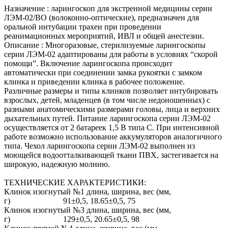
Назначение : ларингоскоп для экстренной медицины серии
ЛЭМ-02/ВО (волоконно-оптические), предназначен для
оральной интубации трахеи при проведении
реанимационных мероприятий, ИВЛ и общей анестезии.
Описание : Многоразовые, стерилизуемые ларингоскопы
серии ЛЭМ-02 адаптированы для работы в условиях “скорой
помощи”. Включение ларингоскопа происходит
автоматически при соединении замка рукоятки с замком
клинка и приведении клинка в рабочее положение.
Различные размеры и типы клинков позволяет интубировать
взрослых, детей, младенцев (в том числе недоношенных) с
разными анатомическими размерами головы, лица и верхних
дыхательных путей. Питание ларингоскопа серии ЛЭМ-02
осуществляется от 2 батареек 1,5 В типа С. При интенсивной
работе возможно использование аккумуляторов аналогичного
типа. Чехол ларингоскопа серии ЛЭМ-02 выполнен из
моющейся водоотталкивающей ткани ПВХ, застегивается на
широкую, надежную молнию.
ТЕХНИЧЕСКИЕ ХАРАКТЕРИСТИКИ:
Клинок изогнутый №1 длина, ширина, вес (мм,
г) 91±0,5, 18.65±0,5, 75
Клинок изогнутый №3 длина, ширина, вес (мм,
г) 129±0,5, 20.65±0,5, 98