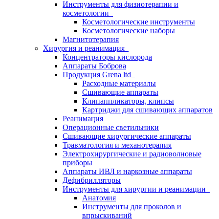
Инструменты для физиотерапии и
косметологии
Косметологические инструменты
Косметологические наборы
Магнитотерапия
Хирургия и реанимация
Концентраторы кислорода
Аппараты Боброва
Продукция Grena ltd
Расходные материалы
Сшивающие аппараты
Клипаппликаторы, клипсы
Картриджи для сшивающих аппаратов
Реанимация
Операционные светильники
Сшивающие хирургические аппараты
Травматология и механотерапия
Электрохирургические и радиоволновые
приборы
Аппараты ИВЛ и наркозные аппараты
Дефибрилляторы
Инструменты для хирургии и реанимации
Анатомия
Инструменты для проколов и
впрыскиваний