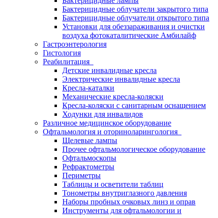
Бактерицидные лампы
Бактерицидные облучатели закрытого типа
Бактерицидные облучатели открытого типа
Установки для обеззараживания и очистки
воздуха фотокаталитические Амбилайф
Гастроэнтерология
Гистология
Реабилитация
Детские инвалидные кресла
Электрические инвалидные кресла
Кресла-каталки
Механические кресла-коляски
Кресла-коляски с санитарным оснащением
Ходунки для инвалидов
Различное медицинское оборудование
Офтальмология и оториноларингология
Щелевые лампы
Прочее офтальмологическое оборудование
Офтальмоскопы
Рефрактометры
Периметры
Таблицы и осветители таблиц
Тонометры внутриглазного давления
Наборы пробных очковых линз и оправ
Инструменты для офтальмологии и