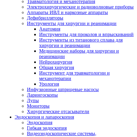
Травматология и механотерапия
Электрохирургические и радиоволновые приборы
Аппараты ИВЛ и наркозные аппараты
Дефибрилляторы
Инструменты для хирургии и реанимации
Анатомия
Инструменты для проколов и впрыскиваний
Инструменты из титанового сплава для
хирургии и реанимации
Медицинские наборы для хирургии и
реанимации
Нейрохирургия
Общая хирургия
Инструмент для травматологии и
механотерапии
Урология
Инфузионные шприцевые насосы
Ларингоскопы
Лупы
Мониторы
Хирургические отсасыватели
Эндоскопия и лапароскопия
Эндоскопия
Гибкая эндоскопия
Видеоэндоскопические системы,