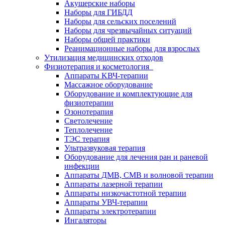
Акушерские наборы
Наборы для ГИБДД
Наборы для сельских поселений
Наборы для чрезвычайных ситуаций
Наборы общей практики
Реанимационные наборы для взрослых
Утилизация медицинских отходов
Физиотерапия и косметология
Аппараты KВЧ-терапии
Массажное оборудование
Оборудование и комплектующие для
физиотерапии
Озонотерапия
Светолечение
Теплолечение
ТЭС терапия
Ультразвуковая терапия
Оборудование для лечения ран и раневой
инфекции
Аппараты ДМВ, СМВ и волновой терапии
Аппараты лазерной терапии
Аппараты низкочастотной терапии
Аппараты УВЧ-терапии
Аппараты электротерапии
Ингаляторы