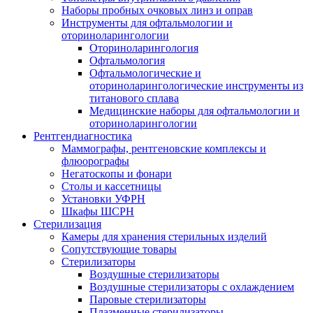
Наборы пробных очковых линз и оправ
Инструменты для офтальмологии и
оториноларингологии
Оториноларингология
Офтальмология
Офтальмологические и
оториноларингологические инструменты из
титанового сплава
Медицинские наборы для офтальмологии и
оториноларингологии
Рентгендиагностика
Маммографы, рентгеновские комплексы и
флюорографы
Негатоскопы и фонари
Столы и кассетницы
Установки УФРН
Шкафы ШСРН
Стерилизация
Камеры для хранения стерильных изделий
Сопутствующие товары
Стерилизаторы
Воздушные стерилизаторы
Воздушные стерилизаторы с охлаждением
Паровые стерилизаторы
Плазменные стерилизаторы