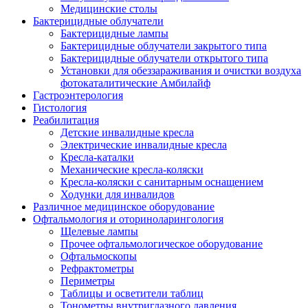
Медицинские столы
Бактерицидные облучатели
Бактерицидные лампы
Бактерицидные облучатели закрытого типа
Бактерицидные облучатели открытого типа
Установки для обеззараживания и очистки воздуха
фотокаталитические Амбилайф
Гастроэнтерология
Гистология
Реабилитация
Детские инвалидные кресла
Электрические инвалидные кресла
Кресла-каталки
Механические кресла-коляски
Кресла-коляски с санитарным оснащением
Ходунки для инвалидов
Различное медицинское оборудование
Офтальмология и оториноларингология
Щелевые лампы
Прочее офтальмологическое оборудование
Офтальмоскопы
Рефрактометры
Периметры
Таблицы и осветители таблиц
Тонометры внутриглазного давления