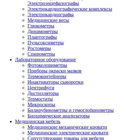
Электроэнцефалографы
Электрокардиографические комплексы
Электрокардиографы
Медицинские весы
Глюкометры
Динамометры
Плантографы
Пульсоксиметры
Ростомеры
Спирометры
Лабораторное оборудование
Фотоколориметры
Приборы окраски мазков
Термоконтейнеры
Инактиваторы сыворотки
Центрифуги
Дистилляторы
Термостаты
Микроскопы
Билирубинометры и гемоглобинометры
Биохимические анализаторы
Медицинская мебель
Медицинские механические кровати
Медицинские электрические кровати
Сопутствующие товары для мебели