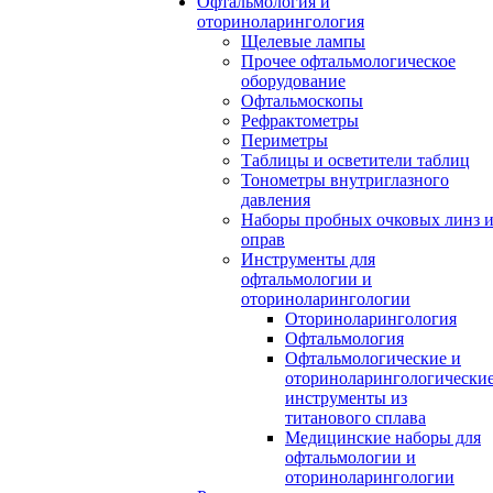
Офтальмология и
оториноларингология
Щелевые лампы
Прочее офтальмологическое
оборудование
Офтальмоскопы
Рефрактометры
Периметры
Таблицы и осветители таблиц
Тонометры внутриглазного
давления
Наборы пробных очковых линз 
оправ
Инструменты для
офтальмологии и
оториноларингологии
Оториноларингология
Офтальмология
Офтальмологические и
оториноларингологически
инструменты из
титанового сплава
Медицинские наборы для
офтальмологии и
оториноларингологии