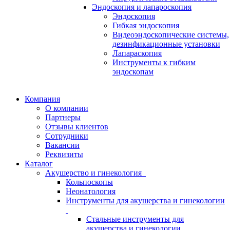
Эндоскопия и лапароскопия
Эндоскопия
Гибкая эндоскопия
Видеоэндоскопические системы,
дезинфикационные установки
Лапараскопия
Инструменты к гибким
эндоскопам
Компания
О компании
Партнеры
Отзывы клиентов
Сотрудники
Вакансии
Реквизиты
Каталог
Акушерство и гинекология
Кольпоскопы
Неонатология
Инструменты для акушерства и гинекологии
Стальные инструменты для
акушерства и гинекологии