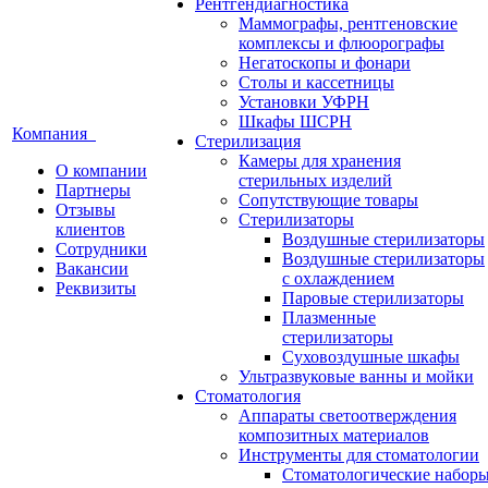
Рентгендиагностика
Маммографы, рентгеновские
комплексы и флюорографы
Негатоскопы и фонари
Столы и кассетницы
Установки УФРН
Шкафы ШСРН
Компания
Стерилизация
Камеры для хранения
О компании
стерильных изделий
Партнеры
Сопутствующие товары
Отзывы
Стерилизаторы
клиентов
Воздушные стерилизаторы
Сотрудники
Воздушные стерилизаторы
Вакансии
с охлаждением
Реквизиты
Паровые стерилизаторы
Плазменные
стерилизаторы
Суховоздушные шкафы
Ультразвуковые ванны и мойки
Стоматология
Аппараты светоотверждения
композитных материалов
Инструменты для стоматологии
Стоматологические набор