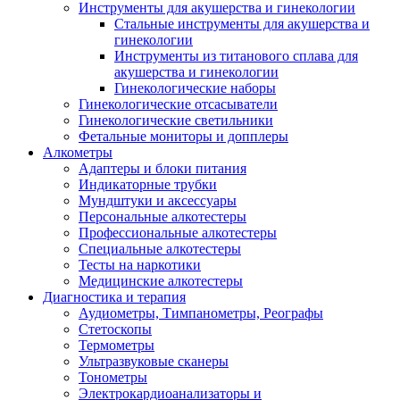
Инструменты для акушерства и гинекологии
Стальные инструменты для акушерства и
гинекологии
Инструменты из титанового сплава для
акушерства и гинекологии
Гинекологические наборы
Гинекологические отсасыватели
Гинекологические светильники
Фетальные мониторы и допплеры
Алкометры
Адаптеры и блоки питания
Индикаторные трубки
Мундштуки и аксессуары
Персональные алкотестеры
Профессиональные алкотестеры
Специальные алкотестеры
Тесты на наркотики
Медицинские алкотестеры
Диагностика и терапия
Аудиометры, Тимпанометры, Реографы
Стетоскопы
Термометры
Ультразвуковые сканеры
Тонометры
Электрокардиоанализаторы и