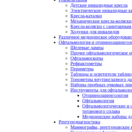
Детские инвалидные кресла
Электрические инвалидные к
Кресла-каталки
Механические кресла-коляски
Кресла-коляски с санитарны
Ходунки для инвалидов
Различное медицинское оборудован
Офтальмология и оториноларингол
Щелевые лампы
Прочее офтальмологическое о
Офтальмоскопы
Рефрактометры
Периметры
Таблицы и осветители таблиц
Тонометры внутриглазного д
Наборы пробных очковых лин
Инструменты для офтальмоло
Оториноларингология
Офтальмология
Офтальмологические и 
титанового сплава
Медицинские наборы дл
Рентгендиагностика
Маммографы, рентгеновские