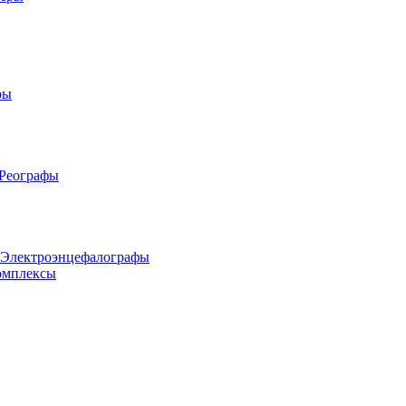
ры
 Реографы
 Электроэнцефалографы
омплексы