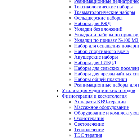
Реанимационные педиатричес
Токсикологические наборы
Травматологические наборы
Фельдшерские наборы
Наборы для РЖД
Укладки без вложений
Укладки и наборы по приказ
Укладки по приказу №100 МЗ
Набор для оснащения пожарн
Набор спортивного врача
Акушерские наборы
Наборы для ГИБДД
Наборы для сельских поселен
Наборы для чрезвычайных си
Наборы общей практики
Реанимационные наборы для 
Утилизация медицинских отходов
Физиотерапия и косметология
Аппараты KВЧ-терапии
Массажное оборудование
Оборудование и комплектующ
Озонотерапия
Светолечение
Теплолечение
ТЭС терапия