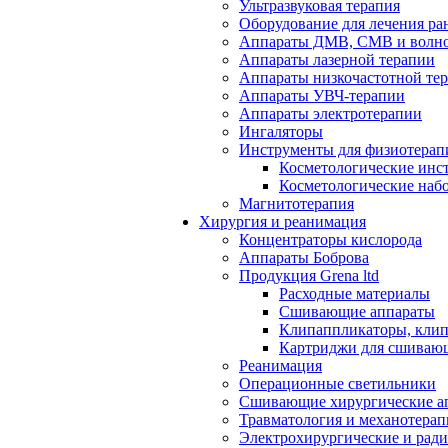
Ультразвуковая терапия
Оборудование для лечения ра
Аппараты ДМВ, СМВ и волно
Аппараты лазерной терапии
Аппараты низкочастотной те
Аппараты УВЧ-терапии
Аппараты электротерапии
Ингаляторы
Инструменты для физиотерап
Косметологические инс
Косметологические наб
Магнитотерапия
Хирургия и реанимация
Концентраторы кислорода
Аппараты Боброва
Продукция Grena ltd
Расходные материалы
Сшивающие аппараты
Клипаппликаторы, кли
Картриджи для сшиваю
Реанимация
Операционные светильники
Сшивающие хирургические а
Травматология и механотерап
Электрохирургические и рад