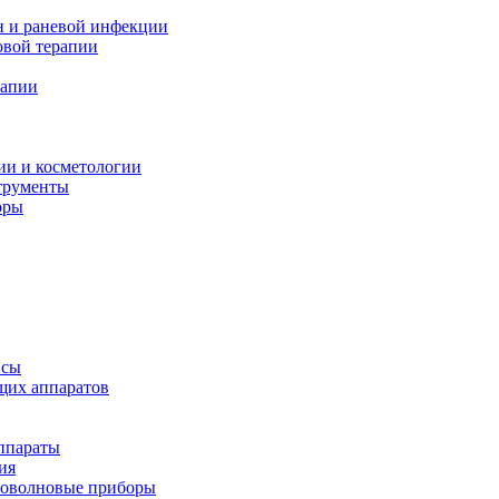
н и раневой инфекции
вой терапии
рапии
ии и косметологии
трументы
оры
псы
щих аппаратов
ппараты
ия
иоволновые приборы