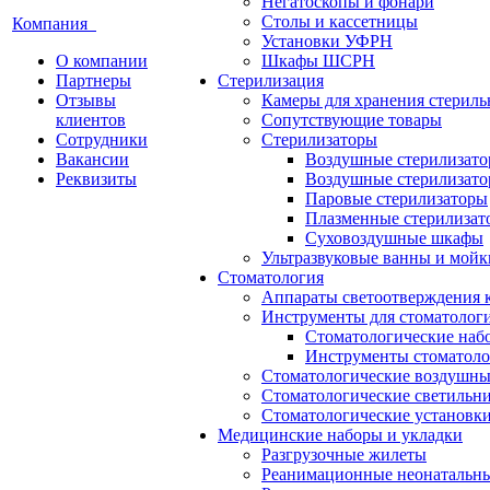
Негатоскопы и фонари
Столы и кассетницы
Компания
Установки УФРН
О компании
Шкафы ШСРН
Партнеры
Стерилизация
Отзывы
Камеры для хранения стериль
клиентов
Сопутствующие товары
Сотрудники
Стерилизаторы
Вакансии
Воздушные стерилизат
Реквизиты
Воздушные стерилизато
Паровые стерилизаторы
Плазменные стерилизат
Суховоздушные шкафы
Ультразвуковые ванны и мойк
Стоматология
Аппараты светоотверждения 
Инструменты для стоматолог
Стоматологические наб
Инструменты стоматоло
Стоматологические воздушны
Стоматологические светильн
Стоматологические установк
Медицинские наборы и укладки
Разгрузочные жилеты
Реанимационные неонатальн