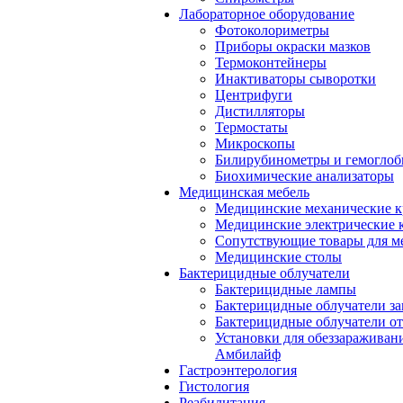
Лабораторное оборудование
Фотоколориметры
Приборы окраски мазков
Термоконтейнеры
Инактиваторы сыворотки
Центрифуги
Дистилляторы
Термостаты
Микроскопы
Билирубинометры и гемогло
Биохимические анализаторы
Медицинская мебель
Медицинские механические к
Медицинские электрические 
Сопутствующие товары для м
Медицинские столы
Бактерицидные облучатели
Бактерицидные лампы
Бактерицидные облучатели за
Бактерицидные облучатели о
Установки для обеззараживан
Амбилайф
Гастроэнтерология
Гистология
Реабилитация