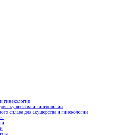
 и гинекологии
для акушерства и гинекологии
ого сплава для акушерства и гинекологии
ры
ли
ки
леры