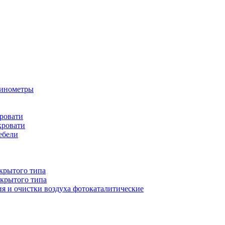
бинометры
ровати
кровати
ебели
крытого типа
ткрытого типа
ия и очистки воздуха фотокаталитические