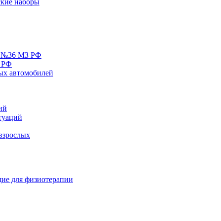
кие наборы
у №36 МЗ РФ
 РФ
ых автомобилей
ий
туаций
взрослых
ие для физиотерапии