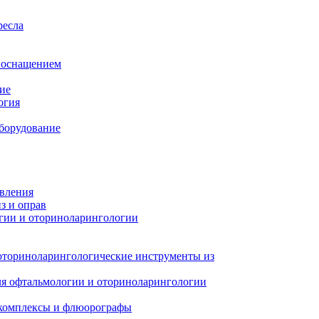
ресла
м оснащением
ие
огия
борудование
авления
з и оправ
гии и оториноларингологии
оториноларингологические инструменты из
я офтальмологии и оториноларингологии
 комплексы и флюорографы