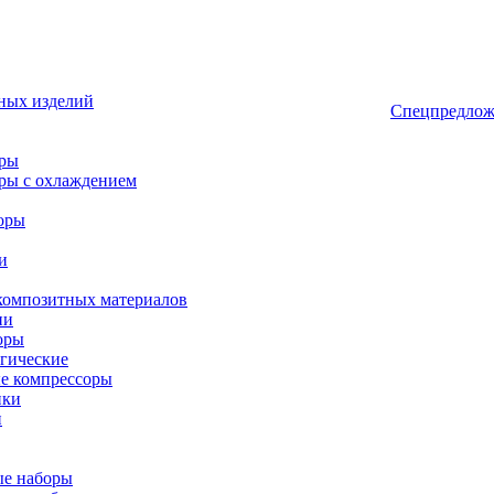
ных изделий
Спецпредлож
оры
ры с охлаждением
оры
и
композитных материалов
ии
оры
гические
е компрессоры
ики
и
ые наборы