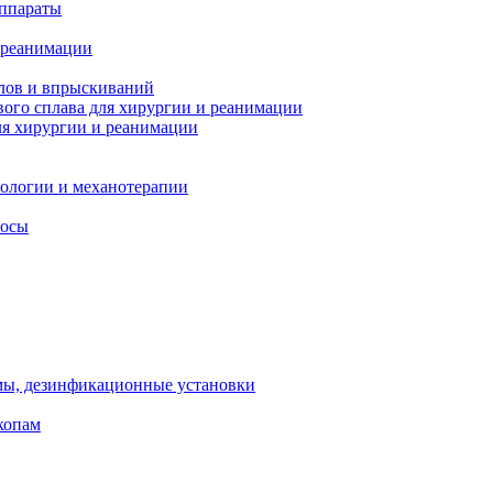
ппараты
 реанимации
лов и впрыскиваний
ого сплава для хирургии и реанимации
я хирургии и реанимации
тологии и механотерапии
сосы
мы, дезинфикационные установки
копам