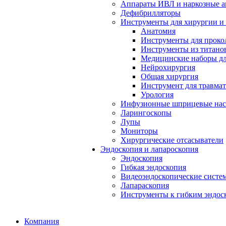
Аппараты ИВЛ и наркозные а
Дефибрилляторы
Инструменты для хирургии и
Анатомия
Инструменты для проко
Инструменты из титанов
Медицинские наборы дл
Нейрохирургия
Общая хирургия
Инструмент для травма
Урология
Инфузионные шприцевые на
Ларингоскопы
Лупы
Мониторы
Хирургические отсасыватели
Эндоскопия и лапароскопия
Эндоскопия
Гибкая эндоскопия
Видеоэндоскопические систе
Лапараскопия
Инструменты к гибким эндос
Компания