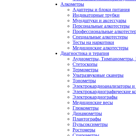
Алкометры
Адаптеры и блоки питания
Индикаторные трубки
Мундштуки и аксессуары
Персональные алкотестеры
Профессиональные алкотесте
Специальные алкотестеры
Тесты на наркотики
Медицинские алкотестеры
Диагностика и терапия
Аудиометры, Тимпанометры,
Стетоскопы
Термометры
Ультразвуковые сканеры
Тонометры
Электрокардиоанализаторы и
Электрокардиографические к
Электрокардиографы
Медицинские весы
Глюкометры
Динамометры
Плантографы
Пульсоксиметры
Ростомеры
Спирометры