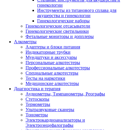
гинекологии
Инструменты из титанового сплава для
акушерства и гинекологии
Гинекологические наборы
Гинекологические отсасыватели
Гинекологические светильники
Фетальные мониторы и допплеры
Алкометры
Адаптеры и блоки питания
Индикаторные трубки
Мундштуки и аксессуары
Персональные алкотестеры
Профессиональные алкотестеры
Специальные алкотестеры
Тесты на наркотики
Медицинские алкотестеры
Диагностика и терапия
Аудиометры, Тимпанометры, Реографы
Стетоскопы
Термометры
Ультразвуковые сканеры
Тонометры
Электрокардиоанализаторы и
Электроэнцефалографы