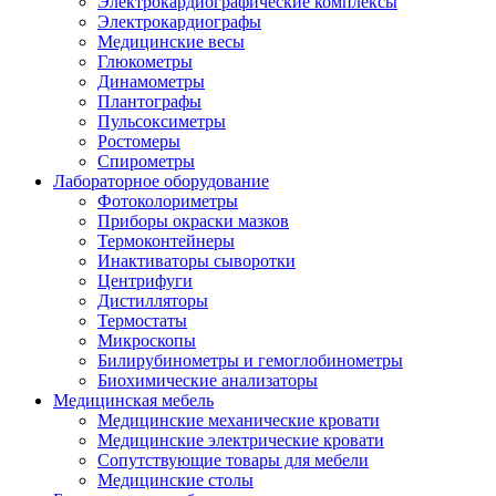
Электрокардиографические комплексы
Электрокардиографы
Медицинские весы
Глюкометры
Динамометры
Плантографы
Пульсоксиметры
Ростомеры
Спирометры
Лабораторное оборудование
Фотоколориметры
Приборы окраски мазков
Термоконтейнеры
Инактиваторы сыворотки
Центрифуги
Дистилляторы
Термостаты
Микроскопы
Билирубинометры и гемоглобинометры
Биохимические анализаторы
Медицинская мебель
Медицинские механические кровати
Медицинские электрические кровати
Сопутствующие товары для мебели
Медицинские столы