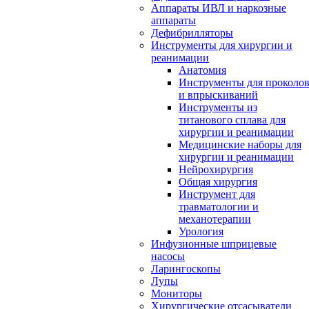
Аппараты ИВЛ и наркозные
аппараты
Дефибрилляторы
Инструменты для хирургии и
реанимации
Анатомия
Инструменты для проколо
и впрыскиваний
Инструменты из
титанового сплава для
хирургии и реанимации
Медицинские наборы для
хирургии и реанимации
Нейрохирургия
Общая хирургия
Инструмент для
травматологии и
механотерапии
Урология
Инфузионные шприцевые
насосы
Ларингоскопы
Лупы
Мониторы
Хирургические отсасыватели