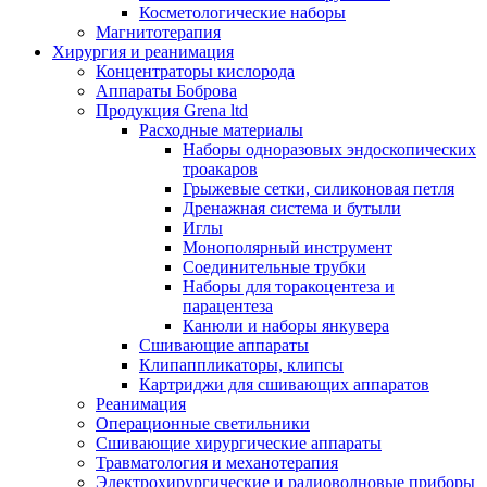
Косметологические наборы
Магнитотерапия
Хирургия и реанимация
Концентраторы кислорода
Аппараты Боброва
Продукция Grena ltd
Расходные материалы
Наборы одноразовых эндоскопических
троакаров
Грыжевые сетки, силиконовая петля
Дренажная система и бутыли
Иглы
Монополярный инструмент
Соединительные трубки
Наборы для торакоцентеза и
парацентеза
Канюли и наборы янкувера
Сшивающие аппараты
Клипаппликаторы, клипсы
Картриджи для сшивающих аппаратов
Реанимация
Операционные светильники
Сшивающие хирургические аппараты
Травматология и механотерапия
Электрохирургические и радиоволновые приборы