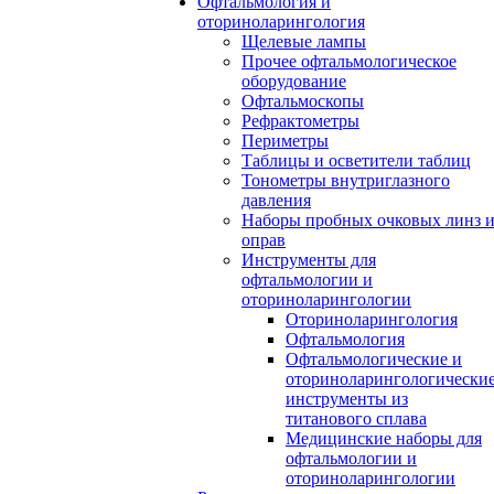
Офтальмология и
оториноларингология
Щелевые лампы
Прочее офтальмологическое
оборудование
Офтальмоскопы
Рефрактометры
Периметры
Таблицы и осветители таблиц
Тонометры внутриглазного
давления
Наборы пробных очковых линз 
оправ
Инструменты для
офтальмологии и
оториноларингологии
Оториноларингология
Офтальмология
Офтальмологические и
оториноларингологически
инструменты из
титанового сплава
Медицинские наборы для
офтальмологии и
оториноларингологии