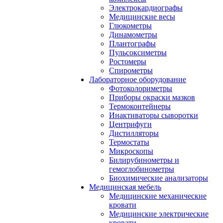
Электрокардиографы
Медицинские весы
Глюкометры
Динамометры
Плантографы
Пульсоксиметры
Ростомеры
Спирометры
Лабораторное оборудование
Фотоколориметры
Приборы окраски мазков
Термоконтейнеры
Инактиваторы сыворотки
Центрифуги
Дистилляторы
Термостаты
Микроскопы
Билирубинометры и
гемоглобинометры
Биохимические анализаторы
Медицинская мебель
Медицинские механические
кровати
Медицинские электрические
кровати