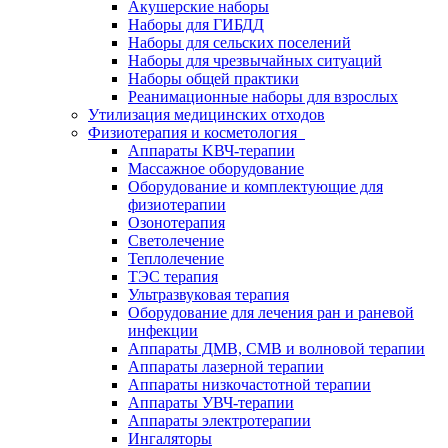
Акушерские наборы
Наборы для ГИБДД
Наборы для сельских поселений
Наборы для чрезвычайных ситуаций
Наборы общей практики
Реанимационные наборы для взрослых
Утилизация медицинских отходов
Физиотерапия и косметология
Аппараты KВЧ-терапии
Массажное оборудование
Оборудование и комплектующие для
физиотерапии
Озонотерапия
Светолечение
Теплолечение
ТЭС терапия
Ультразвуковая терапия
Оборудование для лечения ран и раневой
инфекции
Аппараты ДМВ, СМВ и волновой терапии
Аппараты лазерной терапии
Аппараты низкочастотной терапии
Аппараты УВЧ-терапии
Аппараты электротерапии
Ингаляторы