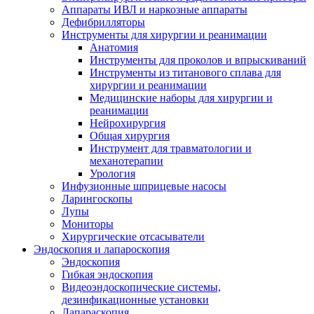
Аппараты ИВЛ и наркозные аппараты
Дефибрилляторы
Инструменты для хирургии и реанимации
Анатомия
Инструменты для проколов и впрыскиваний
Инструменты из титанового сплава для
хирургии и реанимации
Медицинские наборы для хирургии и
реанимации
Нейрохирургия
Общая хирургия
Инструмент для травматологии и
механотерапии
Урология
Инфузионные шприцевые насосы
Ларингоскопы
Лупы
Мониторы
Хирургические отсасыватели
Эндоскопия и лапароскопия
Эндоскопия
Гибкая эндоскопия
Видеоэндоскопические системы,
дезинфикационные установки
Лапараскопия