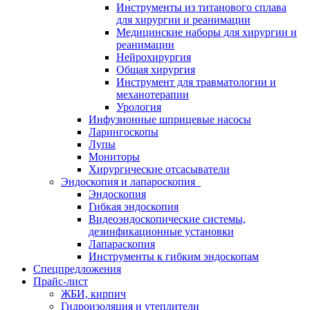
Инструменты из титанового сплава
для хирургии и реанимации
Медицинские наборы для хирургии и
реанимации
Нейрохирургия
Общая хирургия
Инструмент для травматологии и
механотерапии
Урология
Инфузионные шприцевые насосы
Ларингоскопы
Лупы
Мониторы
Хирургические отсасыватели
Эндоскопия и лапароскопия
Эндоскопия
Гибкая эндоскопия
Видеоэндоскопические системы,
дезинфикационные установки
Лапараскопия
Инструменты к гибким эндоскопам
Спецпредложения
Прайс-лист
ЖБИ, кирпич
Гидроизоляция и утеплители