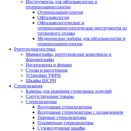
Инструменты для офтальмологии и
оториноларингологии
Оториноларингология
Офтальмология
Офтальмологические и
оториноларингологические инструменты из
титанового сплава
Медицинские наборы для офтальмологии и
оториноларингологии
Рентгендиагностика
Маммографы, рентгеновские комплексы и
флюорографы
Негатоскопы и фонари
Столы и кассетницы
Установки УФРН
Шкафы ШСРН
Стерилизация
Камеры для хранения стерильных изделий
Сопутствующие товары
Стерилизаторы
Воздушные стерилизаторы
Воздушные стерилизаторы с охлаждением
Паровые стерилизаторы
Плазменные стерилизаторы
Суховоздушные шкафы