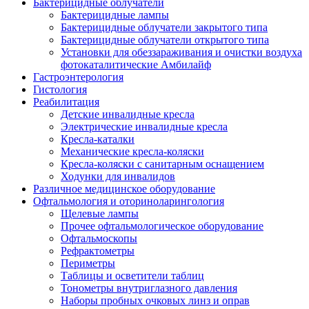
Бактерицидные облучатели
Бактерицидные лампы
Бактерицидные облучатели закрытого типа
Бактерицидные облучатели открытого типа
Установки для обеззараживания и очистки воздуха
фотокаталитические Амбилайф
Гастроэнтерология
Гистология
Реабилитация
Детские инвалидные кресла
Электрические инвалидные кресла
Кресла-каталки
Механические кресла-коляски
Кресла-коляски с санитарным оснащением
Ходунки для инвалидов
Различное медицинское оборудование
Офтальмология и оториноларингология
Щелевые лампы
Прочее офтальмологическое оборудование
Офтальмоскопы
Рефрактометры
Периметры
Таблицы и осветители таблиц
Тонометры внутриглазного давления
Наборы пробных очковых линз и оправ