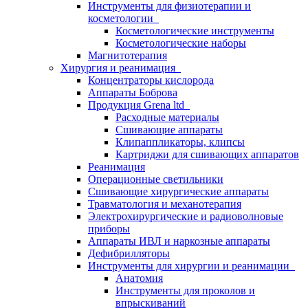
Инструменты для физиотерапии и
косметологии
Косметологические инструменты
Косметологические наборы
Магнитотерапия
Хирургия и реанимация
Концентраторы кислорода
Аппараты Боброва
Продукция Grena ltd
Расходные материалы
Сшивающие аппараты
Клипаппликаторы, клипсы
Картриджи для сшивающих аппаратов
Реанимация
Операционные светильники
Сшивающие хирургические аппараты
Травматология и механотерапия
Электрохирургические и радиоволновые
приборы
Аппараты ИВЛ и наркозные аппараты
Дефибрилляторы
Инструменты для хирургии и реанимации
Анатомия
Инструменты для проколов и
впрыскиваний