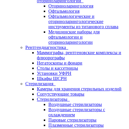
оториноларингологии
Оториноларингология
Офтальмология
Офтальмологические и
оториноларингологические
инструменты из титанового сплава
Медицинские наборы для
офтальмологии и
оториноларингологии
Рентгендиагностика
Маммографы, рентгеновские комплексы и
флюорографы
Негатоскопы и фонари
Столы и кассетницы
Установки УФРН
Шкафы ШСРН
Стерилизация
Камеры для хранения стерильных изделий
Сопутствующие товары
Стерилизаторы
Воздушные стерилизаторы
Воздушные стерилизаторы с
охлаждением
Паровые стерилизаторы
Плазменные стерилизаторы