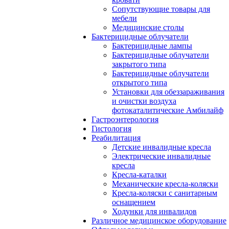
Сопутствующие товары для
мебели
Медицинские столы
Бактерицидные облучатели
Бактерицидные лампы
Бактерицидные облучатели
закрытого типа
Бактерицидные облучатели
открытого типа
Установки для обеззараживания
и очистки воздуха
фотокаталитические Амбилайф
Гастроэнтерология
Гистология
Реабилитация
Детские инвалидные кресла
Электрические инвалидные
кресла
Кресла-каталки
Механические кресла-коляски
Кресла-коляски с санитарным
оснащением
Ходунки для инвалидов
Различное медицинское оборудование