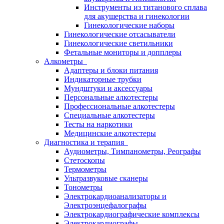
Инструменты из титанового сплава
для акушерства и гинекологии
Гинекологические наборы
Гинекологические отсасыватели
Гинекологические светильники
Фетальные мониторы и допплеры
Алкометры
Адаптеры и блоки питания
Индикаторные трубки
Мундштуки и аксессуары
Персональные алкотестеры
Профессиональные алкотестеры
Специальные алкотестеры
Тесты на наркотики
Медицинские алкотестеры
Диагностика и терапия
Аудиометры, Тимпанометры, Реографы
Стетоскопы
Термометры
Ультразвуковые сканеры
Тонометры
Электрокардиоанализаторы и
Электроэнцефалографы
Электрокардиографические комплексы
Электрокардиографы