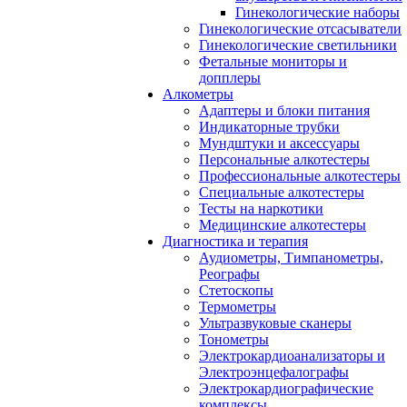
Гинекологические наборы
Гинекологические отсасыватели
Гинекологические светильники
Фетальные мониторы и
допплеры
Алкометры
Адаптеры и блоки питания
Индикаторные трубки
Мундштуки и аксессуары
Персональные алкотестеры
Профессиональные алкотестеры
Специальные алкотестеры
Тесты на наркотики
Медицинские алкотестеры
Диагностика и терапия
Аудиометры, Тимпанометры,
Реографы
Стетоскопы
Термометры
Ультразвуковые сканеры
Тонометры
Электрокардиоанализаторы и
Электроэнцефалографы
Электрокардиографические
комплексы