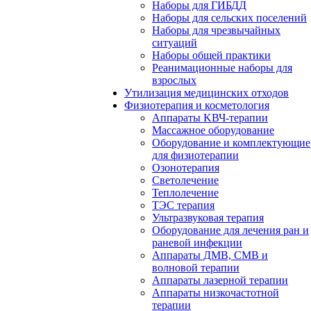
Наборы для ГИБДД
Наборы для сельских поселений
Наборы для чрезвычайных
ситуаций
Наборы общей практики
Реанимационные наборы для
взрослых
Утилизация медицинских отходов
Физиотерапия и косметология
Аппараты KВЧ-терапии
Массажное оборудование
Оборудование и комплектующие
для физиотерапии
Озонотерапия
Светолечение
Теплолечение
ТЭС терапия
Ультразвуковая терапия
Оборудование для лечения ран и
раневой инфекции
Аппараты ДМВ, СМВ и
волновой терапии
Аппараты лазерной терапии
Аппараты низкочастотной
терапии