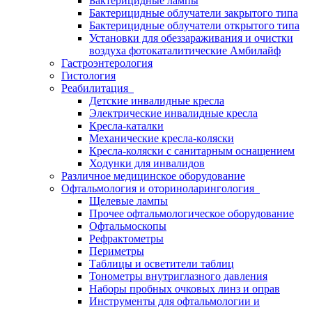
Бактерицидные лампы
Бактерицидные облучатели закрытого типа
Бактерицидные облучатели открытого типа
Установки для обеззараживания и очистки
воздуха фотокаталитические Амбилайф
Гастроэнтерология
Гистология
Реабилитация
Детские инвалидные кресла
Электрические инвалидные кресла
Кресла-каталки
Механические кресла-коляски
Кресла-коляски с санитарным оснащением
Ходунки для инвалидов
Различное медицинское оборудование
Офтальмология и оториноларингология
Щелевые лампы
Прочее офтальмологическое оборудование
Офтальмоскопы
Рефрактометры
Периметры
Таблицы и осветители таблиц
Тонометры внутриглазного давления
Наборы пробных очковых линз и оправ
Инструменты для офтальмологии и