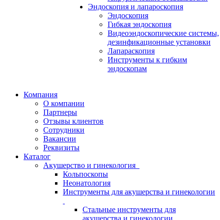
Эндоскопия и лапароскопия
Эндоскопия
Гибкая эндоскопия
Видеоэндоскопические системы,
дезинфикационные установки
Лапараскопия
Инструменты к гибким
эндоскопам
Компания
О компании
Партнеры
Отзывы клиентов
Сотрудники
Вакансии
Реквизиты
Каталог
Акушерство и гинекология
Кольпоскопы
Неонатология
Инструменты для акушерства и гинекологии
Стальные инструменты для
акушерства и гинекологии