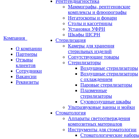
Рентгендиагностика
Маммографы, рентгеновские
комплексы и флюорографы
Негатоскопы и фонари
Столы и кассетницы
Установки УФРН
Шкафы ШСРН
Компания
Стерилизация
Камеры для хранения
О компании
стерильных изделий
Партнеры
Сопутствующие товары
Отзывы
Стерилизаторы
клиентов
Воздушные стерилизаторы
Сотрудники
Воздушные стерилизаторы
Вакансии
с охлаждением
Реквизиты
Паровые стерилизаторы
Плазменные
стерилизаторы
Суховоздушные шкафы
Ультразвуковые ванны и мойки
Стоматология
Аппараты светоотверждения
композитных материалов
Инструменты для стоматологии
Стоматологические набор