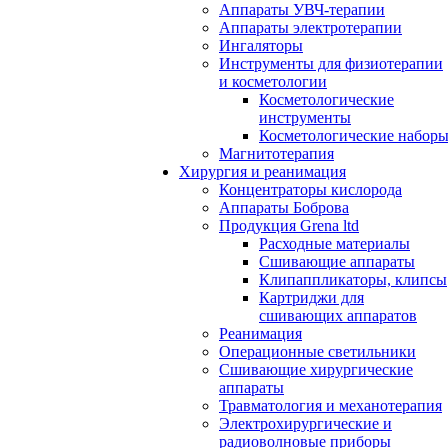
Аппараты УВЧ-терапии
Аппараты электротерапии
Ингаляторы
Инструменты для физиотерапии
и косметологии
Косметологические
инструменты
Косметологические набор
Магнитотерапия
Хирургия и реанимация
Концентраторы кислорода
Аппараты Боброва
Продукция Grena ltd
Расходные материалы
Сшивающие аппараты
Клипаппликаторы, клипсы
Картриджи для
сшивающих аппаратов
Реанимация
Операционные светильники
Сшивающие хирургические
аппараты
Травматология и механотерапия
Электрохирургические и
радиоволновые приборы