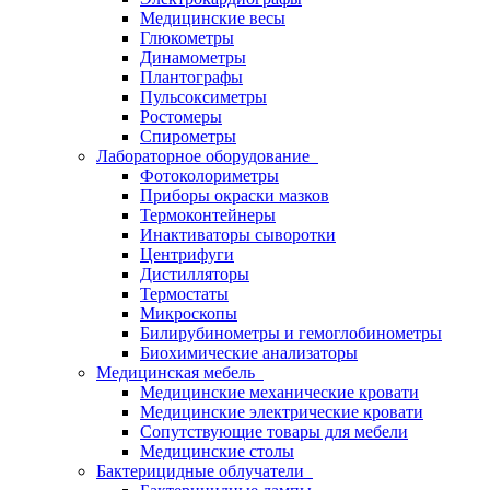
Медицинские весы
Глюкометры
Динамометры
Плантографы
Пульсоксиметры
Ростомеры
Спирометры
Лабораторное оборудование
Фотоколориметры
Приборы окраски мазков
Термоконтейнеры
Инактиваторы сыворотки
Центрифуги
Дистилляторы
Термостаты
Микроскопы
Билирубинометры и гемоглобинометры
Биохимические анализаторы
Медицинская мебель
Медицинские механические кровати
Медицинские электрические кровати
Сопутствующие товары для мебели
Медицинские столы
Бактерицидные облучатели