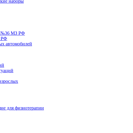
кие наборы
у №36 МЗ РФ
 РФ
ых автомобилей
ий
туаций
взрослых
ие для физиотерапии