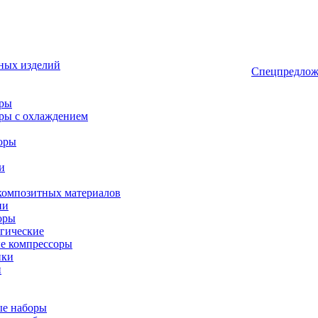
ных изделий
Спецпредлож
оры
ры с охлаждением
оры
и
композитных материалов
ии
оры
гические
е компрессоры
ики
и
ые наборы