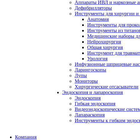
Аппараты ИВЛ и наркозные а
Дефибрилляторы
Инструменты для хирургии и
Анатомия
Инструменты для проко
Инструменты из титанов
Медицинские наборы дл
Нейрохирургия
Общая хирургия
Инструмент для травма
Урология
Инфузионные шприцевые на
Ларингоскопы
Лупы
Мониторы
Хирургические отсасыватели
Эндоскопия и лапароскопия
Эндоскопия
Гибкая эндоскопия
Видеоэндоскопические систе
Лапараскопия
Инструменты к гибким эндос
Компания