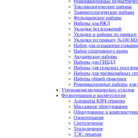
Реанимационные педиатричес
Токсикологические наборы
Травматологические наборы
Фельдшерские наборы
Наборы для РЖД
Укладки без вложений
Укладки и наборы по приказ
Укладки по приказу №100 МЗ
Набор для оснащения пожарн
Набор спортивного врача
Акушерские наборы
Наборы для ГИБДД
Наборы для сельских поселен
Наборы для чрезвычайных си
Наборы общей практики
Реанимационные наборы для 
Утилизация медицинских отходов
Физиотерапия и косметология
Аппараты KВЧ-терапии
Массажное оборудование
Оборудование и комплектующ
Озонотерапия
Светолечение
Теплолечение
ТЭС терапия