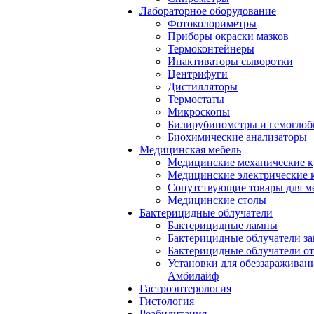
Лабораторное оборудование
Фотоколориметры
Приборы окраски мазков
Термоконтейнеры
Инактиваторы сыворотки
Центрифуги
Дистилляторы
Термостаты
Микроскопы
Билирубинометры и гемогло
Биохимические анализаторы
Медицинская мебель
Медицинские механические к
Медицинские электрические 
Сопутствующие товары для м
Медицинские столы
Бактерицидные облучатели
Бактерицидные лампы
Бактерицидные облучатели за
Бактерицидные облучатели о
Установки для обеззараживан
Амбилайф
Гастроэнтерология
Гистология
Реабилитация