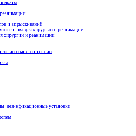
ппараты
 реанимации
лов и впрыскиваний
ого сплава для хирургии и реанимации
я хирургии и реанимации
тологии и механотерапии
сосы
мы, дезинфикационные установки
копам