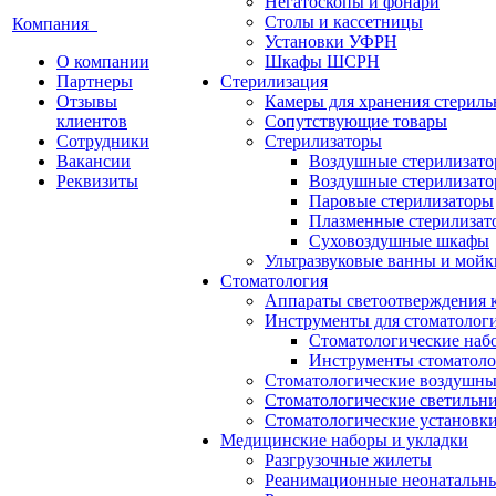
Негатоскопы и фонари
Столы и кассетницы
Компания
Установки УФРН
О компании
Шкафы ШСРН
Партнеры
Стерилизация
Отзывы
Камеры для хранения стериль
клиентов
Сопутствующие товары
Сотрудники
Стерилизаторы
Вакансии
Воздушные стерилизат
Реквизиты
Воздушные стерилизато
Паровые стерилизаторы
Плазменные стерилизат
Суховоздушные шкафы
Ультразвуковые ванны и мойк
Стоматология
Аппараты светоотверждения 
Инструменты для стоматолог
Стоматологические наб
Инструменты стоматоло
Стоматологические воздушны
Стоматологические светильн
Стоматологические установк
Медицинские наборы и укладки
Разгрузочные жилеты
Реанимационные неонатальн