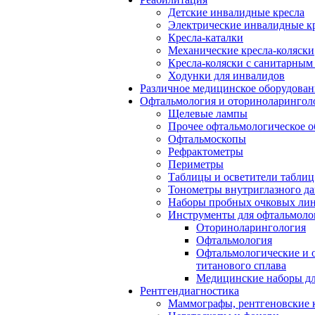
Детские инвалидные кресла
Электрические инвалидные к
Кресла-каталки
Механические кресла-коляски
Кресла-коляски с санитарны
Ходунки для инвалидов
Различное медицинское оборудован
Офтальмология и оториноларингол
Щелевые лампы
Прочее офтальмологическое о
Офтальмоскопы
Рефрактометры
Периметры
Таблицы и осветители таблиц
Тонометры внутриглазного д
Наборы пробных очковых лин
Инструменты для офтальмоло
Оториноларингология
Офтальмология
Офтальмологические и 
титанового сплава
Медицинские наборы дл
Рентгендиагностика
Маммографы, рентгеновские