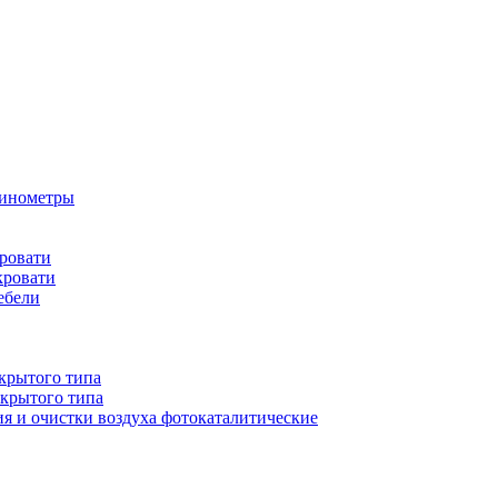
бинометры
ровати
кровати
ебели
крытого типа
ткрытого типа
ия и очистки воздуха фотокаталитические