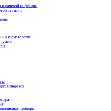
н и раневой инфекции
вой терапии
рапии
ии и косметологии
трументы
оры
псы
щих аппаратов
ппараты
ия
иоволновые приборы