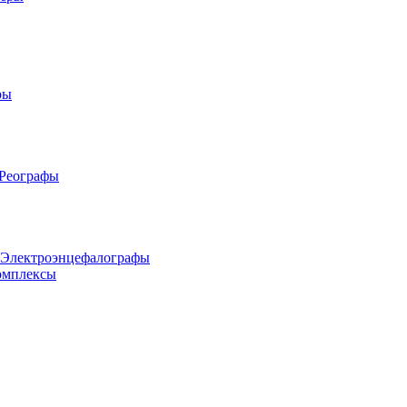
ры
 Реографы
 Электроэнцефалографы
омплексы