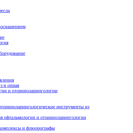
ресла
м оснащением
ие
огия
борудование
авления
з и оправ
гии и оториноларингологии
оториноларингологические инструменты из
я офтальмологии и оториноларингологии
 комплексы и флюорографы