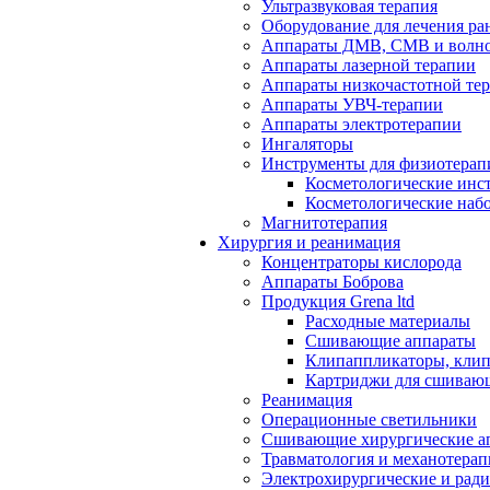
Ультразвуковая терапия
Оборудование для лечения ра
Аппараты ДМВ, СМВ и волно
Аппараты лазерной терапии
Аппараты низкочастотной те
Аппараты УВЧ-терапии
Аппараты электротерапии
Ингаляторы
Инструменты для физиотерап
Косметологические инс
Косметологические наб
Магнитотерапия
Хирургия и реанимация
Концентраторы кислорода
Аппараты Боброва
Продукция Grena ltd
Расходные материалы
Сшивающие аппараты
Клипаппликаторы, кли
Картриджи для сшиваю
Реанимация
Операционные светильники
Сшивающие хирургические а
Травматология и механотерап
Электрохирургические и рад