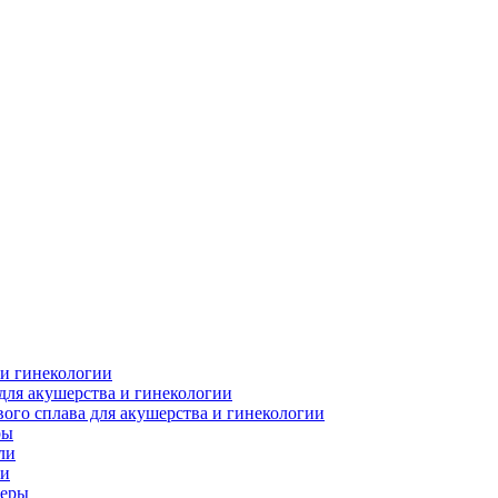
 и гинекологии
для акушерства и гинекологии
ого сплава для акушерства и гинекологии
ры
ли
ки
леры