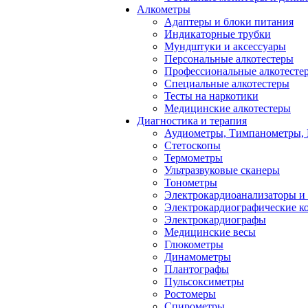
Алкометры
Адаптеры и блоки питания
Индикаторные трубки
Мундштуки и аксессуары
Персональные алкотестеры
Профессиональные алкотесте
Специальные алкотестеры
Тесты на наркотики
Медицинские алкотестеры
Диагностика и терапия
Аудиометры, Тимпанометры,
Стетоскопы
Термометры
Ультразвуковые сканеры
Тонометры
Электрокардиоанализаторы и
Электрокардиографические к
Электрокардиографы
Медицинские весы
Глюкометры
Динамометры
Плантографы
Пульсоксиметры
Ростомеры
Спирометры