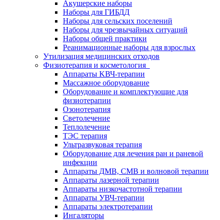
Акушерские наборы
Наборы для ГИБДД
Наборы для сельских поселений
Наборы для чрезвычайных ситуаций
Наборы общей практики
Реанимационные наборы для взрослых
Утилизация медицинских отходов
Физиотерапия и косметология
Аппараты KВЧ-терапии
Массажное оборудование
Оборудование и комплектующие для
физиотерапии
Озонотерапия
Светолечение
Теплолечение
ТЭС терапия
Ультразвуковая терапия
Оборудование для лечения ран и раневой
инфекции
Аппараты ДМВ, СМВ и волновой терапии
Аппараты лазерной терапии
Аппараты низкочастотной терапии
Аппараты УВЧ-терапии
Аппараты электротерапии
Ингаляторы