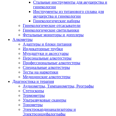
Стальные инструменты для акушерства и
гинекологии
Инструменты из титанового сплава для
акушерства и гинекологии
Гинекологические наборы
Гинекологические отсасыватели
Гинекологические светильники
Фетальные мониторы и допплеры
Алкометры
Адаптеры и блоки питания
Индикаторные трубки
Мундштуки и аксессуары
Персональные алкотестеры
Профессиональные алкотестеры
Специальные алкотестеры
Тесты на наркотики
Медицинские алкотестеры
Диагностика и терапия
Аудиометры, Тимпанометры, Реографы
Стетоскопы
Термометры
Ультразвуковые сканеры
Тонометры
Электрокардиоанализаторы и
Электроэнцефалографы