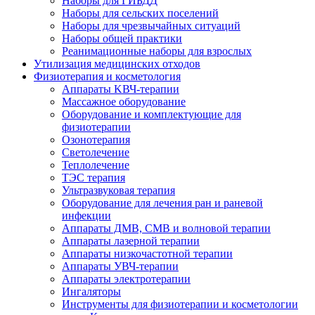
Наборы для ГИБДД
Наборы для сельских поселений
Наборы для чрезвычайных ситуаций
Наборы общей практики
Реанимационные наборы для взрослых
Утилизация медицинских отходов
Физиотерапия и косметология
Аппараты KВЧ-терапии
Массажное оборудование
Оборудование и комплектующие для
физиотерапии
Озонотерапия
Светолечение
Теплолечение
ТЭС терапия
Ультразвуковая терапия
Оборудование для лечения ран и раневой
инфекции
Аппараты ДМВ, СМВ и волновой терапии
Аппараты лазерной терапии
Аппараты низкочастотной терапии
Аппараты УВЧ-терапии
Аппараты электротерапии
Ингаляторы
Инструменты для физиотерапии и косметологии