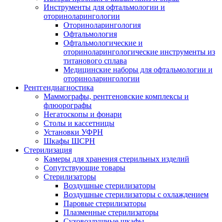
Инструменты для офтальмологии и
оториноларингологии
Оториноларингология
Офтальмология
Офтальмологические и
оториноларингологические инструменты из
титанового сплава
Медицинские наборы для офтальмологии и
оториноларингологии
Рентгендиагностика
Маммографы, рентгеновские комплексы и
флюорографы
Негатоскопы и фонари
Столы и кассетницы
Установки УФРН
Шкафы ШСРН
Стерилизация
Камеры для хранения стерильных изделий
Сопутствующие товары
Стерилизаторы
Воздушные стерилизаторы
Воздушные стерилизаторы с охлаждением
Паровые стерилизаторы
Плазменные стерилизаторы
Суховоздушные шкафы