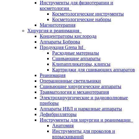
Инструменты для физиотерапии и
косметологии
Косметологические инструменты
Косметологические наборы
Магнитотерапия
Хирургия и реанимация
Концентраторы кислорода
Аппараты Боброва
Продукция Grena ltd
Расходные материалы
Сшивающие аппараты
Клипаппликаторы, клипсы
Картриджи для сшивающих аппаратов
Реанимация
Операционные светильники
Сшивающие хирургические аппараты
Травматология и механотерапия
Электрохирургические и радиоволновые
приборы
Аппараты ИВЛ и наркозные аппараты
Дефибрилляторы
Инструменты для хирургии и реанимации
Анатомия
Инструменты для проколов и
впрыскиваний