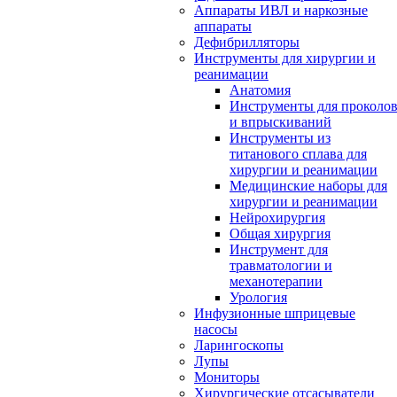
Аппараты ИВЛ и наркозные
аппараты
Дефибрилляторы
Инструменты для хирургии и
реанимации
Анатомия
Инструменты для проколо
и впрыскиваний
Инструменты из
титанового сплава для
хирургии и реанимации
Медицинские наборы для
хирургии и реанимации
Нейрохирургия
Общая хирургия
Инструмент для
травматологии и
механотерапии
Урология
Инфузионные шприцевые
насосы
Ларингоскопы
Лупы
Мониторы
Хирургические отсасыватели