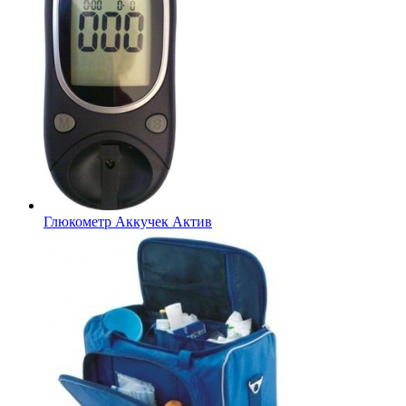
Глюкометр Аккучек Актив