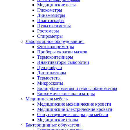
Медицинские весы
Глюкометры
Динамометры
Плантографы
Пульсоксиметры
Ростомеры
Спирометры
Лабораторное оборудование
Фотоколориметры
Приборы окраски мазков
Термоконтейнеры
Инактиваторы сыворотки
Центрифуги
Дистилляторы
Термостаты
Микроскопы
Билирубинометры и гемоглобинометры
Биохимические анализаторы
Медицинская мебель
Медицинские механические кровати
Медицинские электрические кровати
Сопутствующие товары для мебели
Медицинские столы
Бактерицидные облучатели