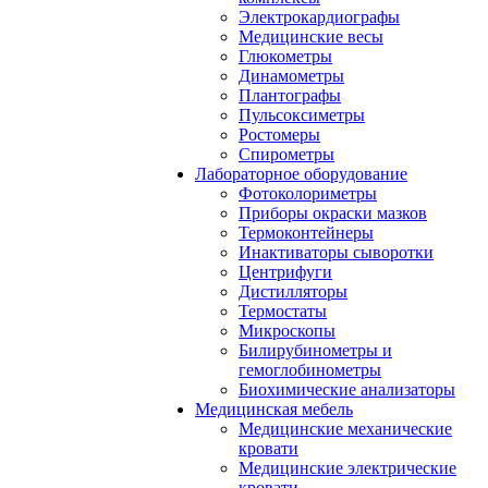
Электрокардиографы
Медицинские весы
Глюкометры
Динамометры
Плантографы
Пульсоксиметры
Ростомеры
Спирометры
Лабораторное оборудование
Фотоколориметры
Приборы окраски мазков
Термоконтейнеры
Инактиваторы сыворотки
Центрифуги
Дистилляторы
Термостаты
Микроскопы
Билирубинометры и
гемоглобинометры
Биохимические анализаторы
Медицинская мебель
Медицинские механические
кровати
Медицинские электрические
кровати