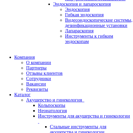
Эндоскопия и лапароскопия
Эндоскопия
Гибкая эндоскопия
Видеоэндоскопические системы,
дезинфикационные установки
Лапараскопия
Инструменты к гибким
эндоскопам
Компания
О компании
Партнеры
Отзывы клиентов
Сотрудники
Вакансии
Реквизиты
Каталог
Акушерство и гинекология
Кольпоскопы
Неонатология
Инструменты для акушерства и гинекологии
Стальные инструменты для
акушерства и гинекологии