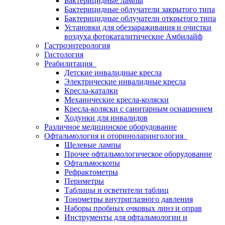
Бактерицидные лампы
Бактерицидные облучатели закрытого типа
Бактерицидные облучатели открытого типа
Установки для обеззараживания и очистки
воздуха фотокаталитические Амбилайф
Гастроэнтерология
Гистология
Реабилитация
Детские инвалидные кресла
Электрические инвалидные кресла
Кресла-каталки
Механические кресла-коляски
Кресла-коляски с санитарным оснащением
Ходунки для инвалидов
Различное медицинское оборудование
Офтальмология и оториноларингология
Щелевые лампы
Прочее офтальмологическое оборудование
Офтальмоскопы
Рефрактометры
Периметры
Таблицы и осветители таблиц
Тонометры внутриглазного давления
Наборы пробных очковых линз и оправ
Инструменты для офтальмологии и