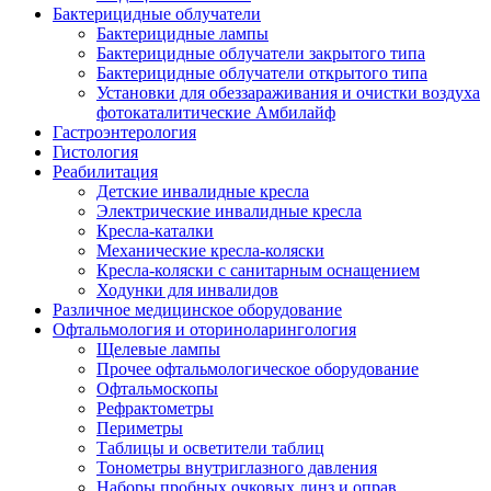
Бактерицидные облучатели
Бактерицидные лампы
Бактерицидные облучатели закрытого типа
Бактерицидные облучатели открытого типа
Установки для обеззараживания и очистки воздуха
фотокаталитические Амбилайф
Гастроэнтерология
Гистология
Реабилитация
Детские инвалидные кресла
Электрические инвалидные кресла
Кресла-каталки
Механические кресла-коляски
Кресла-коляски с санитарным оснащением
Ходунки для инвалидов
Различное медицинское оборудование
Офтальмология и оториноларингология
Щелевые лампы
Прочее офтальмологическое оборудование
Офтальмоскопы
Рефрактометры
Периметры
Таблицы и осветители таблиц
Тонометры внутриглазного давления
Наборы пробных очковых линз и оправ