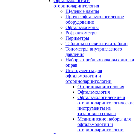
Офтальмология и
оториноларингология
Щелевые лампы
Прочее офтальмологическое
оборудование
Офтальмоскопы
Рефрактометры
Периметры
Таблицы и осветители таблиц
Тонометры внутриглазного
давления
Наборы пробных очковых линз 
оправ
Инструменты для
офтальмологии и
оториноларингологии
Оториноларингология
Офтальмология
Офтальмологические и
оториноларингологически
инструменты из
титанового сплава
Медицинские наборы для
офтальмологии и
оториноларингологии