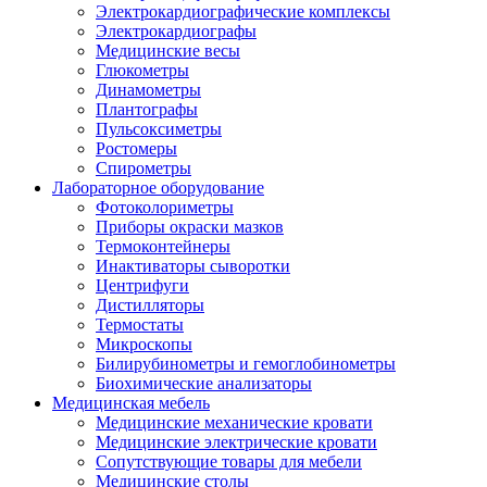
Электрокардиографические комплексы
Электрокардиографы
Медицинские весы
Глюкометры
Динамометры
Плантографы
Пульсоксиметры
Ростомеры
Спирометры
Лабораторное оборудование
Фотоколориметры
Приборы окраски мазков
Термоконтейнеры
Инактиваторы сыворотки
Центрифуги
Дистилляторы
Термостаты
Микроскопы
Билирубинометры и гемоглобинометры
Биохимические анализаторы
Медицинская мебель
Медицинские механические кровати
Медицинские электрические кровати
Сопутствующие товары для мебели
Медицинские столы