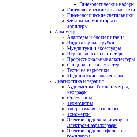
Гинекологические наборы
Гинекологические отсасыватели
Гинекологические светильники
Фетальные мониторы и
допплеры
Алкометры
Адаптеры и блоки питания
Индикаторные трубки
Мундштуки и аксессуары
Персональные алкотестеры
Профессиональные алкотестеры
Специальные алкотестеры
Тесты на наркотики
Медицинские алкотестеры
Диагностика и терапия
Аудиометры, Тимпанометры,
Реографы
Стетоскопы
Термометры
Ультразвуковые сканеры
Тонометры
Электрокардиоанализаторы и
Электроэнцефалографы
Электрокардиографические
комплексы