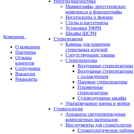
Рентгендиагностика
Маммографы, рентгеновские
комплексы и флюорографы
Негатоскопы и фонари
Столы и кассетницы
Установки УФРН
Шкафы ШСРН
Компания
Стерилизация
Камеры для хранения
О компании
стерильных изделий
Партнеры
Сопутствующие товары
Отзывы
Стерилизаторы
клиентов
Воздушные стерилизаторы
Сотрудники
Воздушные стерилизаторы
Вакансии
с охлаждением
Реквизиты
Паровые стерилизаторы
Плазменные
стерилизаторы
Суховоздушные шкафы
Ультразвуковые ванны и мойки
Стоматология
Аппараты светоотверждения
композитных материалов
Инструменты для стоматологии
Стоматологические набор