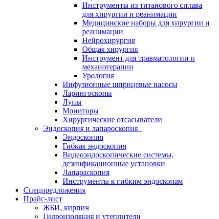
Инструменты из титанового сплава
для хирургии и реанимации
Медицинские наборы для хирургии и
реанимации
Нейрохирургия
Общая хирургия
Инструмент для травматологии и
механотерапии
Урология
Инфузионные шприцевые насосы
Ларингоскопы
Лупы
Мониторы
Хирургические отсасыватели
Эндоскопия и лапароскопия
Эндоскопия
Гибкая эндоскопия
Видеоэндоскопические системы,
дезинфикационные установки
Лапараскопия
Инструменты к гибким эндоскопам
Спецпредложения
Прайс-лист
ЖБИ, кирпич
Гидроизоляция и утеплители