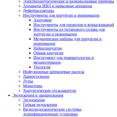
Электрохирургические и радиоволновые приборы
Аппараты ИВЛ и наркозные аппараты
Дефибрилляторы
Инструменты для хирургии и реанимации
Анатомия
Инструменты для проколов и впрыскиваний
Инструменты из титанового сплава для
хирургии и реанимации
Медицинские наборы для хирургии и
реанимации
Нейрохирургия
Общая хирургия
Инструмент для травматологии и
механотерапии
Урология
Инфузионные шприцевые насосы
Ларингоскопы
Лупы
Мониторы
Хирургические отсасыватели
Эндоскопия и лапароскопия
Эндоскопия
Гибкая эндоскопия
Видеоэндоскопические системы,
дезинфикационные установки