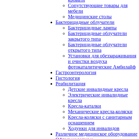
Сопутствующие товары для
мебели
Медицинские столы
Бактерицидные облучатели
Бактерицидные лампы
Бактерицидные облучатели
закрытого типа
Бактерицидные облучатели
открытого типа
Установки для обеззараживания
и очистки воздуха
фотокаталитические Амбилайф
Гастроэнтерология
Гистология
Реабилитация
Детские инвалидные кресла
Электрические инвалидные
кресла
Кресла-каталки
Механические кресла-коляски
Кресла-коляски с санитарным
оснащением
Ходунки для инвалидов
Различное медицинское оборудование