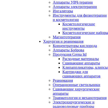
Аппараты УВЧ-терапии
Аппараты электротерапии
Ингаляторы
Инструменты для физиотерапии
и косметологии
Косметологические
инструменты
Косметологические набор
Магнитотерапия
Хирургия и реанимация
Концентраторы кислорода
Аппараты Боброва
Продукция Grena ltd
Расходные материалы
Сшивающие аппараты
Клипаппликаторы, клипсы
Картриджи для
сшивающих аппаратов
Реанимация
Операционные светильники
Сшивающие хирургические
аппараты
Травматология и механотерапия
Электрохирургические и
радиоволновые приборы