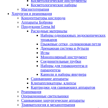
Косметологические инструменты
Косметологические наборы
Магнитотерапия
Хирургия и реанимация
Концентраторы кислорода
Аппараты Боброва
Продукция Grena ltd
Расходные материалы
Наборы одноразовых эндоскопических
троакаров
Грыжевые сетки, силиконовая петля
Дренажная система и бутыли
Иглы
Монополярный инструмент
Соединительные трубки
Наборы для торакоцентеза и
парацентеза
Канюли и наборы янкувера
Сшивающие аппараты
Клипаппликаторы, клипсы
Картриджи для сшивающих аппаратов
Реанимация
Операционные светильники
Сшивающие хирургические аппараты
Травматология и механотерапия