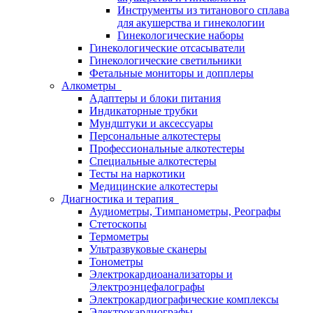
Инструменты из титанового сплава
для акушерства и гинекологии
Гинекологические наборы
Гинекологические отсасыватели
Гинекологические светильники
Фетальные мониторы и допплеры
Алкометры
Адаптеры и блоки питания
Индикаторные трубки
Мундштуки и аксессуары
Персональные алкотестеры
Профессиональные алкотестеры
Специальные алкотестеры
Тесты на наркотики
Медицинские алкотестеры
Диагностика и терапия
Аудиометры, Тимпанометры, Реографы
Стетоскопы
Термометры
Ультразвуковые сканеры
Тонометры
Электрокардиоанализаторы и
Электроэнцефалографы
Электрокардиографические комплексы
Электрокардиографы