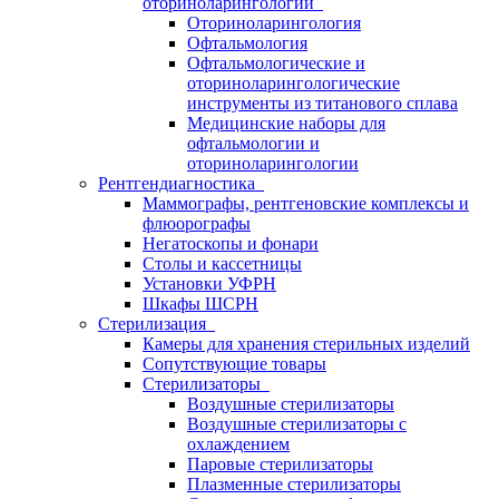
оториноларингологии
Оториноларингология
Офтальмология
Офтальмологические и
оториноларингологические
инструменты из титанового сплава
Медицинские наборы для
офтальмологии и
оториноларингологии
Рентгендиагностика
Маммографы, рентгеновские комплексы и
флюорографы
Негатоскопы и фонари
Столы и кассетницы
Установки УФРН
Шкафы ШСРН
Стерилизация
Камеры для хранения стерильных изделий
Сопутствующие товары
Стерилизаторы
Воздушные стерилизаторы
Воздушные стерилизаторы с
охлаждением
Паровые стерилизаторы
Плазменные стерилизаторы