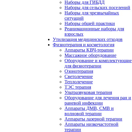
Наборы для ГИБДД
Наборы для сельских поселений
Наборы для чрезвычайных
ситуаций
Наборы общей практики
Реанимационные наборы для
взрослых
Утилизация медицинских отходов
Физиотерапия и косметология
Аппараты KВЧ-терапии
Массажное оборудование
Оборудование и комплектующие
для физиотерапии
Озонотерапия
Светолечение
Теплолечение
ТЭС терапия
Ультразвуковая терапия
Оборудование для лечения ран и
раневой инфекции
Аппараты ДМВ, СМВ и
волновой терапии
Аппараты лазерной терапии
Аппараты низкочастотной
терапии