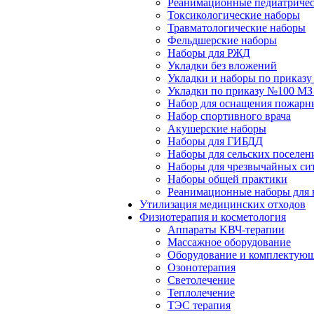
Реанимационные педиатричес
Токсикологические наборы
Травматологические наборы
Фельдшерские наборы
Наборы для РЖД
Укладки без вложений
Укладки и наборы по приказ
Укладки по приказу №100 МЗ
Набор для оснащения пожарн
Набор спортивного врача
Акушерские наборы
Наборы для ГИБДД
Наборы для сельских поселен
Наборы для чрезвычайных си
Наборы общей практики
Реанимационные наборы для 
Утилизация медицинских отходов
Физиотерапия и косметология
Аппараты KВЧ-терапии
Массажное оборудование
Оборудование и комплектующ
Озонотерапия
Светолечение
Теплолечение
ТЭС терапия