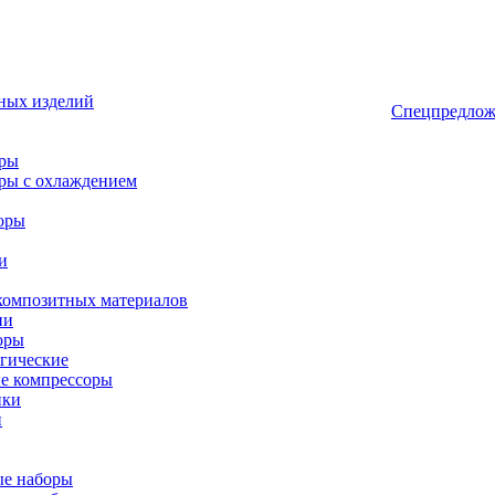
ных изделий
Спецпредлож
оры
ры с охлаждением
оры
и
композитных материалов
ии
оры
гические
е компрессоры
ики
и
ые наборы