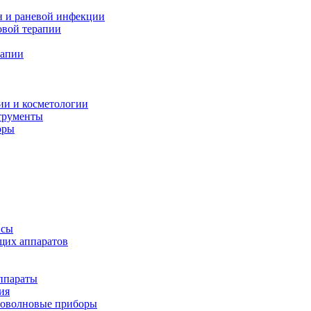
н и раневой инфекции
вой терапии
рапии
ии и косметологии
трументы
оры
псы
щих аппаратов
ппараты
ия
иоволновые приборы