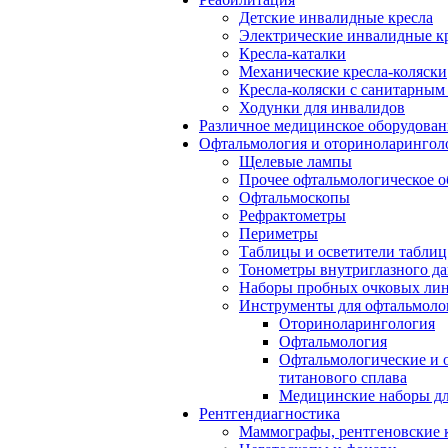
Детские инвалидные кресла
Электрические инвалидные к
Кресла-каталки
Механические кресла-коляски
Кресла-коляски с санитарны
Ходунки для инвалидов
Различное медицинское оборудован
Офтальмология и оториноларингол
Щелевые лампы
Прочее офтальмологическое о
Офтальмоскопы
Рефрактометры
Периметры
Таблицы и осветители таблиц
Тонометры внутриглазного д
Наборы пробных очковых лин
Инструменты для офтальмоло
Оториноларингология
Офтальмология
Офтальмологические и 
титанового сплава
Медицинские наборы дл
Рентгендиагностика
Маммографы, рентгеновские