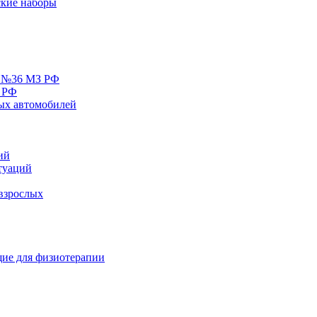
кие наборы
у №36 МЗ РФ
 РФ
ых автомобилей
ий
туаций
взрослых
ие для физиотерапии