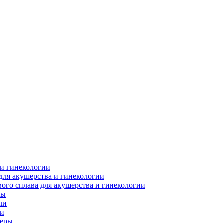
 и гинекологии
для акушерства и гинекологии
ого сплава для акушерства и гинекологии
ры
ли
ки
леры