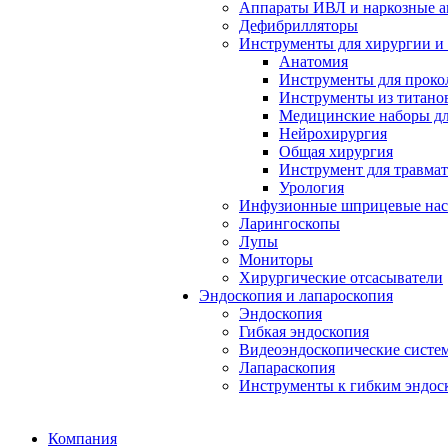
Аппараты ИВЛ и наркозные а
Дефибрилляторы
Инструменты для хирургии и
Анатомия
Инструменты для проко
Инструменты из титанов
Медицинские наборы дл
Нейрохирургия
Общая хирургия
Инструмент для травма
Урология
Инфузионные шприцевые на
Ларингоскопы
Лупы
Мониторы
Хирургические отсасыватели
Эндоскопия и лапароскопия
Эндоскопия
Гибкая эндоскопия
Видеоэндоскопические систе
Лапараскопия
Инструменты к гибким эндос
Компания