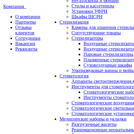
Негатоскопы и фонари
Столы и кассетницы
Компания
Установки УФРН
О компании
Шкафы ШСРН
Партнеры
Стерилизация
Отзывы
Камеры для хранения стериль
клиентов
Сопутствующие товары
Сотрудники
Стерилизаторы
Вакансии
Воздушные стерилизат
Реквизиты
Воздушные стерилизато
Паровые стерилизаторы
Плазменные стерилизат
Суховоздушные шкафы
Ультразвуковые ванны и мойк
Стоматология
Аппараты светоотверждения 
Инструменты для стоматолог
Стоматологические наб
Инструменты стоматоло
Стоматологические воздушны
Стоматологические светильн
Стоматологические установк
Медицинские наборы и укладки
Разгрузочные жилеты
Реанимационные неонатальн