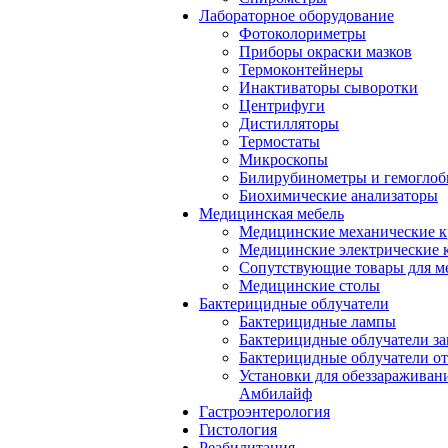
Лабораторное оборудование
Фотоколориметры
Приборы окраски мазков
Термоконтейнеры
Инактиваторы сыворотки
Центрифуги
Дистилляторы
Термостаты
Микроскопы
Билирубинометры и гемогло
Биохимические анализаторы
Медицинская мебель
Медицинские механические к
Медицинские электрические 
Сопутствующие товары для м
Медицинские столы
Бактерицидные облучатели
Бактерицидные лампы
Бактерицидные облучатели за
Бактерицидные облучатели о
Установки для обеззараживан
Амбилайф
Гастроэнтерология
Гистология
Реабилитация