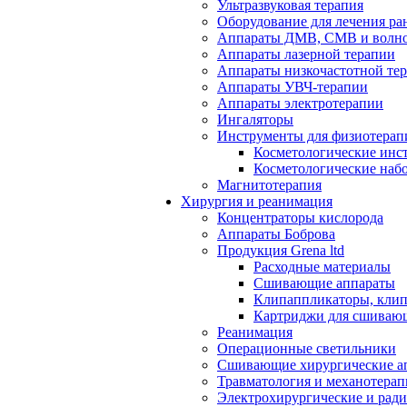
Ультразвуковая терапия
Оборудование для лечения ра
Аппараты ДМВ, СМВ и волно
Аппараты лазерной терапии
Аппараты низкочастотной те
Аппараты УВЧ-терапии
Аппараты электротерапии
Ингаляторы
Инструменты для физиотерап
Косметологические инс
Косметологические наб
Магнитотерапия
Хирургия и реанимация
Концентраторы кислорода
Аппараты Боброва
Продукция Grena ltd
Расходные материалы
Сшивающие аппараты
Клипаппликаторы, кли
Картриджи для сшиваю
Реанимация
Операционные светильники
Сшивающие хирургические а
Травматология и механотерап
Электрохирургические и рад