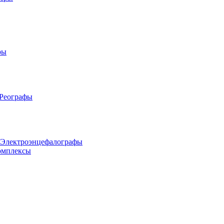
ры
 Реографы
 Электроэнцефалографы
омплексы