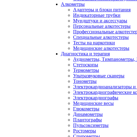
Алкометры
Адаптеры и блоки питания
Индикаторные трубки
Мундштуки и аксессуары
Персональные алкотестеры
Профессиональные алкотесте
Специальные алкотестеры
Тесты на наркотики
Медицинские алкотестеры
Диагностика и терапия
Аудиометры, Тимпанометры,
Стетоскопы
Термометры
Ультразвуковые сканеры
Тонометры
Электрокардиоанализаторы и
Электрокардиографические к
Электрокардиографы
Медицинские весы
Глюкометры
Динамометры
Плантографы
Пульсоксиметры
Ростомеры
Спирометры