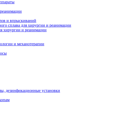
ппараты
 реанимации
лов и впрыскиваний
ого сплава для хирургии и реанимации
я хирургии и реанимации
тологии и механотерапии
сосы
мы, дезинфикационные установки
копам