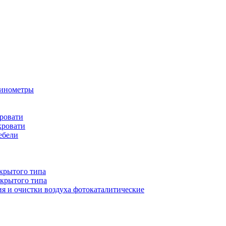
бинометры
ровати
кровати
ебели
крытого типа
ткрытого типа
ия и очистки воздуха фотокаталитические