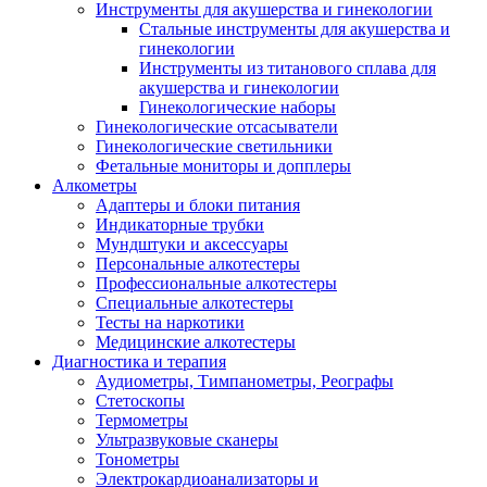
Инструменты для акушерства и гинекологии
Стальные инструменты для акушерства и
гинекологии
Инструменты из титанового сплава для
акушерства и гинекологии
Гинекологические наборы
Гинекологические отсасыватели
Гинекологические светильники
Фетальные мониторы и допплеры
Алкометры
Адаптеры и блоки питания
Индикаторные трубки
Мундштуки и аксессуары
Персональные алкотестеры
Профессиональные алкотестеры
Специальные алкотестеры
Тесты на наркотики
Медицинские алкотестеры
Диагностика и терапия
Аудиометры, Тимпанометры, Реографы
Стетоскопы
Термометры
Ультразвуковые сканеры
Тонометры
Электрокардиоанализаторы и