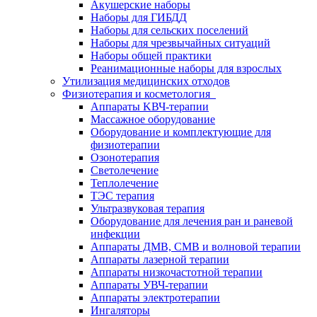
Акушерские наборы
Наборы для ГИБДД
Наборы для сельских поселений
Наборы для чрезвычайных ситуаций
Наборы общей практики
Реанимационные наборы для взрослых
Утилизация медицинских отходов
Физиотерапия и косметология
Аппараты KВЧ-терапии
Массажное оборудование
Оборудование и комплектующие для
физиотерапии
Озонотерапия
Светолечение
Теплолечение
ТЭС терапия
Ультразвуковая терапия
Оборудование для лечения ран и раневой
инфекции
Аппараты ДМВ, СМВ и волновой терапии
Аппараты лазерной терапии
Аппараты низкочастотной терапии
Аппараты УВЧ-терапии
Аппараты электротерапии
Ингаляторы