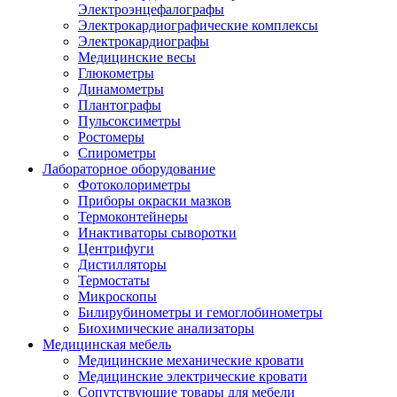
Электроэнцефалографы
Электрокардиографические комплексы
Электрокардиографы
Медицинские весы
Глюкометры
Динамометры
Плантографы
Пульсоксиметры
Ростомеры
Спирометры
Лабораторное оборудование
Фотоколориметры
Приборы окраски мазков
Термоконтейнеры
Инактиваторы сыворотки
Центрифуги
Дистилляторы
Термостаты
Микроскопы
Билирубинометры и гемоглобинометры
Биохимические анализаторы
Медицинская мебель
Медицинские механические кровати
Медицинские электрические кровати
Сопутствующие товары для мебели