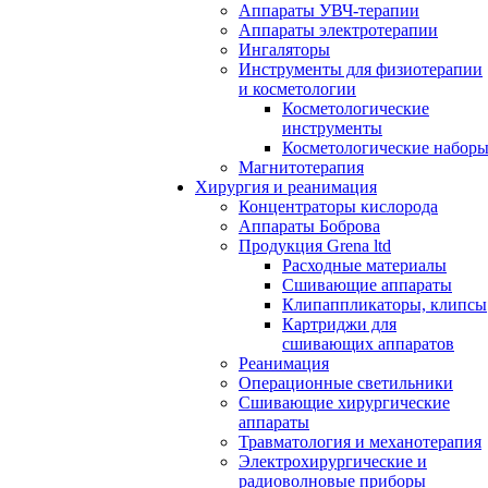
Аппараты УВЧ-терапии
Аппараты электротерапии
Ингаляторы
Инструменты для физиотерапии
и косметологии
Косметологические
инструменты
Косметологические набор
Магнитотерапия
Хирургия и реанимация
Концентраторы кислорода
Аппараты Боброва
Продукция Grena ltd
Расходные материалы
Сшивающие аппараты
Клипаппликаторы, клипсы
Картриджи для
сшивающих аппаратов
Реанимация
Операционные светильники
Сшивающие хирургические
аппараты
Травматология и механотерапия
Электрохирургические и
радиоволновые приборы