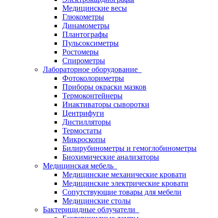
Медицинские весы
Глюкометры
Динамометры
Плантографы
Пульсоксиметры
Ростомеры
Спирометры
Лабораторное оборудование
Фотоколориметры
Приборы окраски мазков
Термоконтейнеры
Инактиваторы сыворотки
Центрифуги
Дистилляторы
Термостаты
Микроскопы
Билирубинометры и гемоглобинометры
Биохимические анализаторы
Медицинская мебель
Медицинские механические кровати
Медицинские электрические кровати
Сопутствующие товары для мебели
Медицинские столы
Бактерицидные облучатели