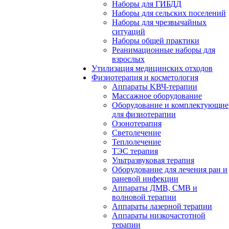
Наборы для ГИБДД
Наборы для сельских поселений
Наборы для чрезвычайных
ситуаций
Наборы общей практики
Реанимационные наборы для
взрослых
Утилизация медицинских отходов
Физиотерапия и косметология
Аппараты KВЧ-терапии
Массажное оборудование
Оборудование и комплектующие
для физиотерапии
Озонотерапия
Светолечение
Теплолечение
ТЭС терапия
Ультразвуковая терапия
Оборудование для лечения ран и
раневой инфекции
Аппараты ДМВ, СМВ и
волновой терапии
Аппараты лазерной терапии
Аппараты низкочастотной
терапии