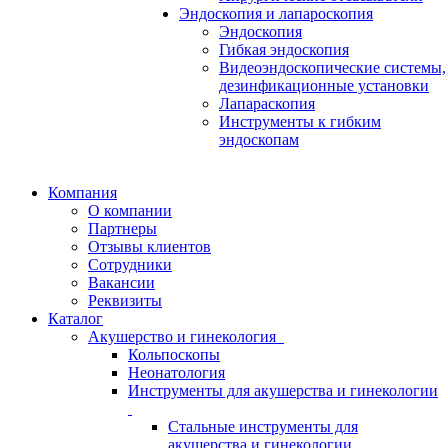
Эндоскопия и лапароскопия
Эндоскопия
Гибкая эндоскопия
Видеоэндоскопические системы,
дезинфикационные установки
Лапараскопия
Инструменты к гибким
эндоскопам
Компания
О компании
Партнеры
Отзывы клиентов
Сотрудники
Вакансии
Реквизиты
Каталог
Акушерство и гинекология
Кольпоскопы
Неонатология
Инструменты для акушерства и гинекологии
Стальные инструменты для
акушерства и гинекологии