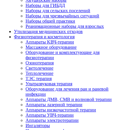
Акушерские наборы
Наборы для ГИБДД
Наборы для сельских поселений
Наборы для чрезвычайных ситуаций
Наборы общей практики
Реанимационные наборы для взрослых
Утилизация медицинских отходов
Физиотерапия и косметология
Аппараты KВЧ-терапии
Массажное оборудование
Оборудование и комплектующие для
физиотерапии
Озонотерапия
Светолечение
Теплолечение
ТЭС терапия
Ультразвуковая терапия
Оборудование для лечения ран и раневой
инфекции
Аппараты ДМВ, СМВ и волновой терапии
Аппараты лазерной терапии
Аппараты низкочастотной терапии
Аппараты УВЧ-терапии
Аппараты электротерапии
Ингаляторы