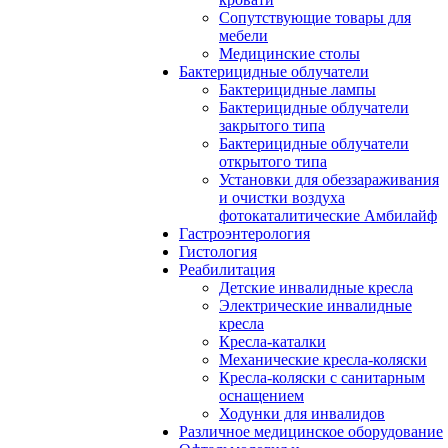
Сопутствующие товары для
мебели
Медицинские столы
Бактерицидные облучатели
Бактерицидные лампы
Бактерицидные облучатели
закрытого типа
Бактерицидные облучатели
открытого типа
Установки для обеззараживания
и очистки воздуха
фотокаталитические Амбилайф
Гастроэнтерология
Гистология
Реабилитация
Детские инвалидные кресла
Электрические инвалидные
кресла
Кресла-каталки
Механические кресла-коляски
Кресла-коляски с санитарным
оснащением
Ходунки для инвалидов
Различное медицинское оборудование