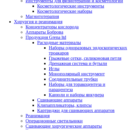
Инструменты для физиотерапии и косметологии
Косметологические инструменты
Косметологические наборы
Магнитотерапия
Хирургия и реанимация
Концентраторы кислорода
Аппараты Боброва
Продукция Grena ltd
Расходные материалы
Наборы одноразовых эндоскопических
троакаров
Грыжевые сетки, силиконовая петля
Дренажная система и бутыли
Иглы
Монополярный инструмент
Соединительные трубки
Наборы для торакоцентеза и
парацентеза
Канюли и наборы янкувера
Сшивающие аппараты
Клипаппликаторы, клипсы
Картриджи для сшивающих аппаратов
Реанимация
Операционные светильники
Сшивающие хирургические аппараты