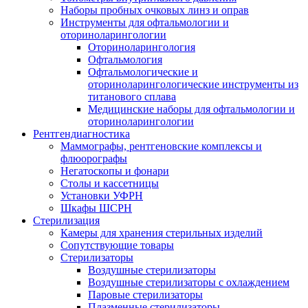
Наборы пробных очковых линз и оправ
Инструменты для офтальмологии и
оториноларингологии
Оториноларингология
Офтальмология
Офтальмологические и
оториноларингологические инструменты из
титанового сплава
Медицинские наборы для офтальмологии и
оториноларингологии
Рентгендиагностика
Маммографы, рентгеновские комплексы и
флюорографы
Негатоскопы и фонари
Столы и кассетницы
Установки УФРН
Шкафы ШСРН
Стерилизация
Камеры для хранения стерильных изделий
Сопутствующие товары
Стерилизаторы
Воздушные стерилизаторы
Воздушные стерилизаторы с охлаждением
Паровые стерилизаторы
Плазменные стерилизаторы