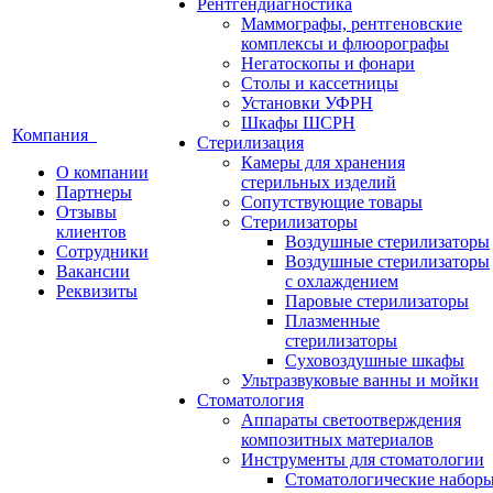
Рентгендиагностика
Маммографы, рентгеновские
комплексы и флюорографы
Негатоскопы и фонари
Столы и кассетницы
Установки УФРН
Шкафы ШСРН
Компания
Стерилизация
Камеры для хранения
О компании
стерильных изделий
Партнеры
Сопутствующие товары
Отзывы
Стерилизаторы
клиентов
Воздушные стерилизаторы
Сотрудники
Воздушные стерилизаторы
Вакансии
с охлаждением
Реквизиты
Паровые стерилизаторы
Плазменные
стерилизаторы
Суховоздушные шкафы
Ультразвуковые ванны и мойки
Стоматология
Аппараты светоотверждения
композитных материалов
Инструменты для стоматологии
Стоматологические набор