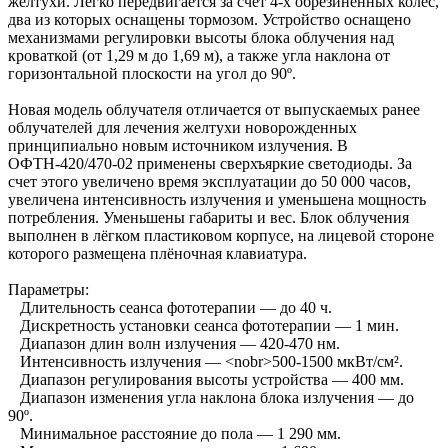
желтухи. Легко передвигается за счет 4-х обрезиненных колес,
два из которых оснащены тормозом. Устройство оснащено
механизмами регулировки высоты блока облучения над
кроваткой (от 1,29 м до 1,69 м), а также угла наклона от
горизонтальной плоскости на угол до 90º.
Новая модель облучателя отличается от выпускаемых ранее
облучателей для лечения желтухи новорожденных
принципиально новым источником излучения. В
ОФТН-420/470-02 применены сверхъяркие светодиоды. За
счет этого увеличено время эксплуатации до 50 000 часов,
увеличена интенсивность излучения и уменьшена мощность
потребления. Уменьшены габариты и вес. Блок облучения
выполнен в лёгком пластиковом корпусе, на лицевой стороне
которого размещена плёночная клавиатура.
Параметры:
Длительность сеанса фототерапии — до 40 ч.
Дискретность установки сеанса фототерапии — 1 мин.
Диапазон длин волн излучения — 420-470 нм.
Интенсивность излучения — <nobr>500-1500 мкВт/см².
Диапазон регулирования высоты устройства — 400 мм.
Диапазон изменения угла наклона блока излучения — до
90º.
Минимальное расстояние до пола — 1 290 мм.