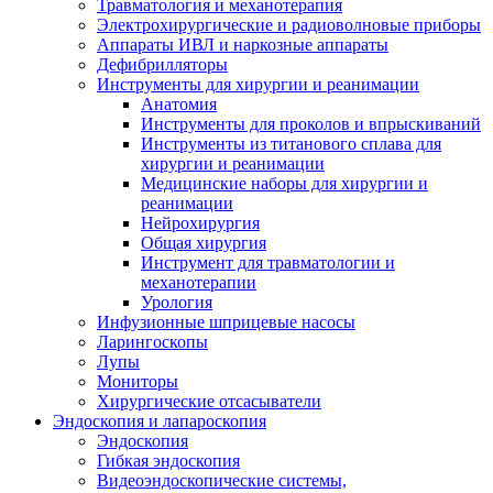
Травматология и механотерапия
Электрохирургические и радиоволновые приборы
Аппараты ИВЛ и наркозные аппараты
Дефибрилляторы
Инструменты для хирургии и реанимации
Анатомия
Инструменты для проколов и впрыскиваний
Инструменты из титанового сплава для
хирургии и реанимации
Медицинские наборы для хирургии и
реанимации
Нейрохирургия
Общая хирургия
Инструмент для травматологии и
механотерапии
Урология
Инфузионные шприцевые насосы
Ларингоскопы
Лупы
Мониторы
Хирургические отсасыватели
Эндоскопия и лапароскопия
Эндоскопия
Гибкая эндоскопия
Видеоэндоскопические системы,