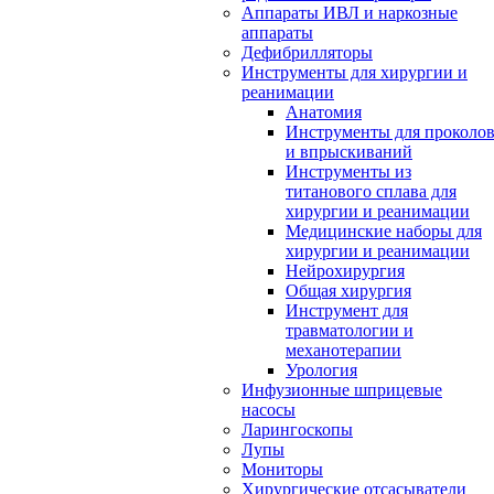
Аппараты ИВЛ и наркозные
аппараты
Дефибрилляторы
Инструменты для хирургии и
реанимации
Анатомия
Инструменты для проколо
и впрыскиваний
Инструменты из
титанового сплава для
хирургии и реанимации
Медицинские наборы для
хирургии и реанимации
Нейрохирургия
Общая хирургия
Инструмент для
травматологии и
механотерапии
Урология
Инфузионные шприцевые
насосы
Ларингоскопы
Лупы
Мониторы
Хирургические отсасыватели