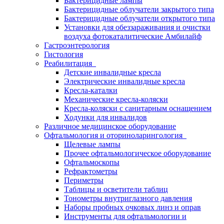
Бактерицидные лампы
Бактерицидные облучатели закрытого типа
Бактерицидные облучатели открытого типа
Установки для обеззараживания и очистки
воздуха фотокаталитические Амбилайф
Гастроэнтерология
Гистология
Реабилитация
Детские инвалидные кресла
Электрические инвалидные кресла
Кресла-каталки
Механические кресла-коляски
Кресла-коляски с санитарным оснащением
Ходунки для инвалидов
Различное медицинское оборудование
Офтальмология и оториноларингология
Щелевые лампы
Прочее офтальмологическое оборудование
Офтальмоскопы
Рефрактометры
Периметры
Таблицы и осветители таблиц
Тонометры внутриглазного давления
Наборы пробных очковых линз и оправ
Инструменты для офтальмологии и