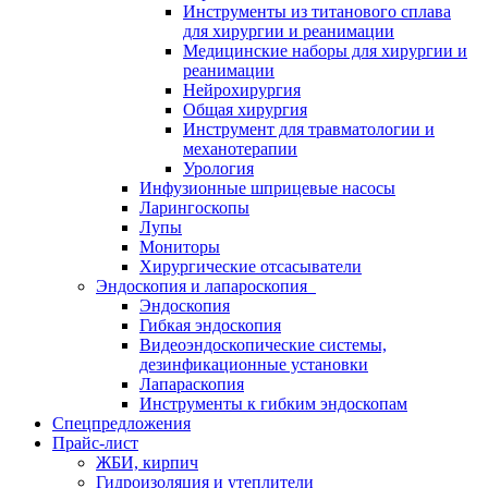
Инструменты из титанового сплава
для хирургии и реанимации
Медицинские наборы для хирургии и
реанимации
Нейрохирургия
Общая хирургия
Инструмент для травматологии и
механотерапии
Урология
Инфузионные шприцевые насосы
Ларингоскопы
Лупы
Мониторы
Хирургические отсасыватели
Эндоскопия и лапароскопия
Эндоскопия
Гибкая эндоскопия
Видеоэндоскопические системы,
дезинфикационные установки
Лапараскопия
Инструменты к гибким эндоскопам
Спецпредложения
Прайс-лист
ЖБИ, кирпич
Гидроизоляция и утеплители