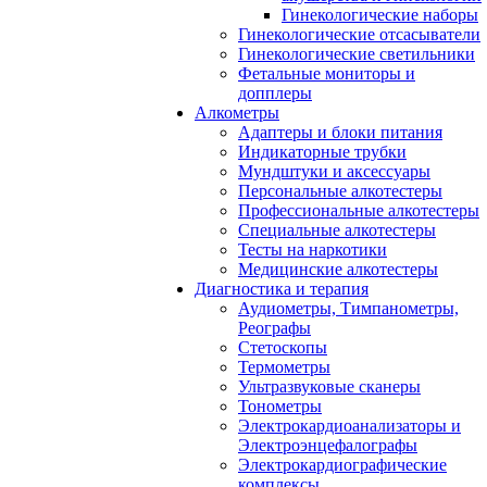
Гинекологические наборы
Гинекологические отсасыватели
Гинекологические светильники
Фетальные мониторы и
допплеры
Алкометры
Адаптеры и блоки питания
Индикаторные трубки
Мундштуки и аксессуары
Персональные алкотестеры
Профессиональные алкотестеры
Специальные алкотестеры
Тесты на наркотики
Медицинские алкотестеры
Диагностика и терапия
Аудиометры, Тимпанометры,
Реографы
Стетоскопы
Термометры
Ультразвуковые сканеры
Тонометры
Электрокардиоанализаторы и
Электроэнцефалографы
Электрокардиографические
комплексы