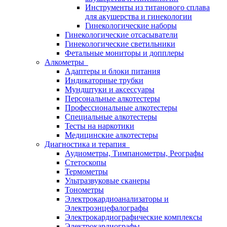
Инструменты из титанового сплава
для акушерства и гинекологии
Гинекологические наборы
Гинекологические отсасыватели
Гинекологические светильники
Фетальные мониторы и допплеры
Алкометры
Адаптеры и блоки питания
Индикаторные трубки
Мундштуки и аксессуары
Персональные алкотестеры
Профессиональные алкотестеры
Специальные алкотестеры
Тесты на наркотики
Медицинские алкотестеры
Диагностика и терапия
Аудиометры, Тимпанометры, Реографы
Стетоскопы
Термометры
Ультразвуковые сканеры
Тонометры
Электрокардиоанализаторы и
Электроэнцефалографы
Электрокардиографические комплексы
Электрокардиографы