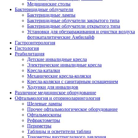
Медицинские столы
Бактерицидные облучатели
Бактерицидные лампы
Бактерицидные облучатели закрытого типа
Бактерицидные облучатели открытого типа
Установки для обеззараживания и очистки воздуха
фотокаталитические Амбилайф
Гастроэнтерология
Гистология
Реабилитация
Детские инвалидные кресла
Электрические инвалидные кресла
Кресла-каталки
Механические кресла-коляски
Кресла-коляски с санитарным оснащением
Ходунки для инвалидов
Различное медицинское оборудование
Офтальмология и оториноларингология
Щелевые лампы
Прочее офтальмологическое оборудование
Офтальмоскопы
Рефрактометры
Периметры
Таблицы и осветители таблиц
Тонометры внутриглазного давления