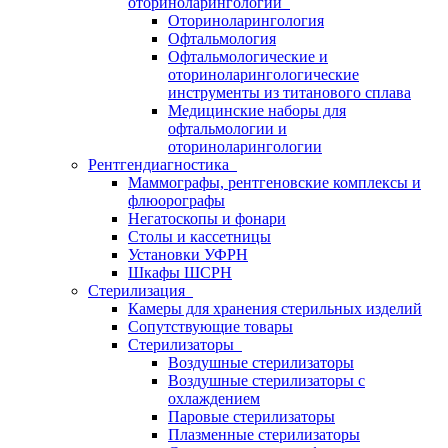
оториноларингологии
Оториноларингология
Офтальмология
Офтальмологические и
оториноларингологические
инструменты из титанового сплава
Медицинские наборы для
офтальмологии и
оториноларингологии
Рентгендиагностика
Маммографы, рентгеновские комплексы и
флюорографы
Негатоскопы и фонари
Столы и кассетницы
Установки УФРН
Шкафы ШСРН
Стерилизация
Камеры для хранения стерильных изделий
Сопутствующие товары
Стерилизаторы
Воздушные стерилизаторы
Воздушные стерилизаторы с
охлаждением
Паровые стерилизаторы
Плазменные стерилизаторы