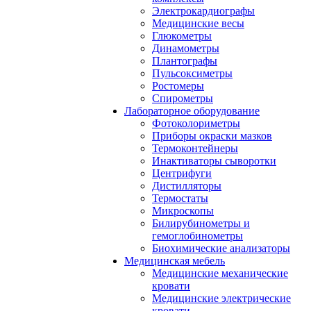
Электрокардиографы
Медицинские весы
Глюкометры
Динамометры
Плантографы
Пульсоксиметры
Ростомеры
Спирометры
Лабораторное оборудование
Фотоколориметры
Приборы окраски мазков
Термоконтейнеры
Инактиваторы сыворотки
Центрифуги
Дистилляторы
Термостаты
Микроскопы
Билирубинометры и
гемоглобинометры
Биохимические анализаторы
Медицинская мебель
Медицинские механические
кровати
Медицинские электрические
кровати