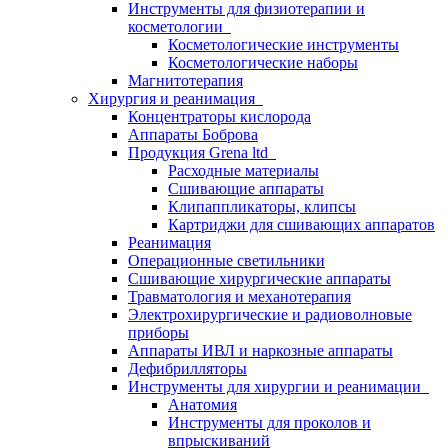
Инструменты для физиотерапии и
косметологии
Косметологические инструменты
Косметологические наборы
Магнитотерапия
Хирургия и реанимация
Концентраторы кислорода
Аппараты Боброва
Продукция Grena ltd
Расходные материалы
Сшивающие аппараты
Клипаппликаторы, клипсы
Картриджи для сшивающих аппаратов
Реанимация
Операционные светильники
Сшивающие хирургические аппараты
Травматология и механотерапия
Электрохирургические и радиоволновые
приборы
Аппараты ИВЛ и наркозные аппараты
Дефибрилляторы
Инструменты для хирургии и реанимации
Анатомия
Инструменты для проколов и
впрыскиваний