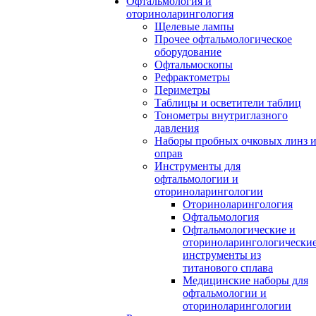
Офтальмология и
оториноларингология
Щелевые лампы
Прочее офтальмологическое
оборудование
Офтальмоскопы
Рефрактометры
Периметры
Таблицы и осветители таблиц
Тонометры внутриглазного
давления
Наборы пробных очковых линз 
оправ
Инструменты для
офтальмологии и
оториноларингологии
Оториноларингология
Офтальмология
Офтальмологические и
оториноларингологически
инструменты из
титанового сплава
Медицинские наборы для
офтальмологии и
оториноларингологии