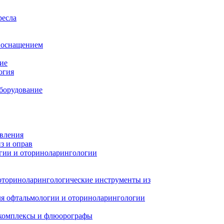
ресла
м оснащением
ие
огия
борудование
авления
з и оправ
гии и оториноларингологии
оториноларингологические инструменты из
я офтальмологии и оториноларингологии
 комплексы и флюорографы