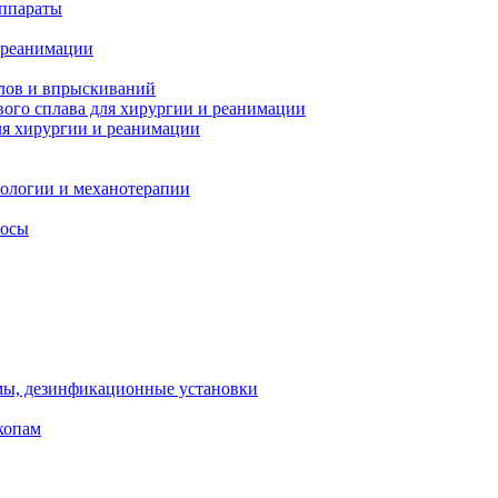
ппараты
 реанимации
лов и впрыскиваний
ого сплава для хирургии и реанимации
я хирургии и реанимации
тологии и механотерапии
сосы
мы, дезинфикационные установки
копам