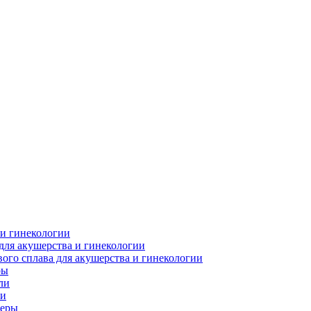
 и гинекологии
для акушерства и гинекологии
ого сплава для акушерства и гинекологии
ры
ли
ки
леры