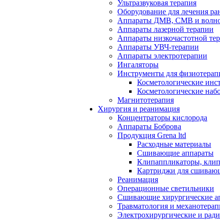
Ультразвуковая терапия
Оборудование для лечения ра
Аппараты ДМВ, СМВ и волно
Аппараты лазерной терапии
Аппараты низкочастотной те
Аппараты УВЧ-терапии
Аппараты электротерапии
Ингаляторы
Инструменты для физиотерап
Косметологические инс
Косметологические наб
Магнитотерапия
Хирургия и реанимация
Концентраторы кислорода
Аппараты Боброва
Продукция Grena ltd
Расходные материалы
Сшивающие аппараты
Клипаппликаторы, кли
Картриджи для сшиваю
Реанимация
Операционные светильники
Сшивающие хирургические а
Травматология и механотерап
Электрохирургические и рад