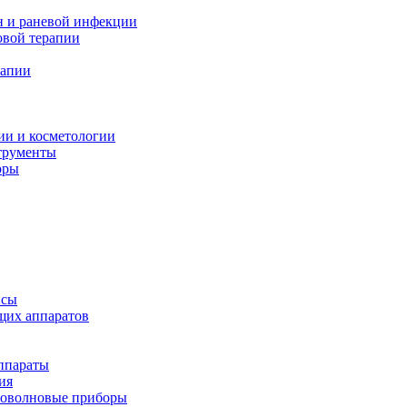
н и раневой инфекции
вой терапии
рапии
ии и косметологии
трументы
оры
псы
щих аппаратов
ппараты
ия
иоволновые приборы