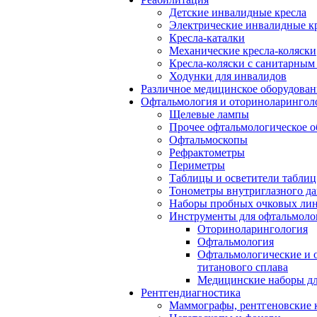
Детские инвалидные кресла
Электрические инвалидные к
Кресла-каталки
Механические кресла-коляски
Кресла-коляски с санитарны
Ходунки для инвалидов
Различное медицинское оборудован
Офтальмология и оториноларингол
Щелевые лампы
Прочее офтальмологическое о
Офтальмоскопы
Рефрактометры
Периметры
Таблицы и осветители таблиц
Тонометры внутриглазного д
Наборы пробных очковых лин
Инструменты для офтальмоло
Оториноларингология
Офтальмология
Офтальмологические и 
титанового сплава
Медицинские наборы дл
Рентгендиагностика
Маммографы, рентгеновские