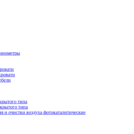
бинометры
ровати
кровати
ебели
крытого типа
ткрытого типа
ия и очистки воздуха фотокаталитические