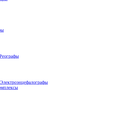
ры
 Реографы
 Электроэнцефалографы
омплексы