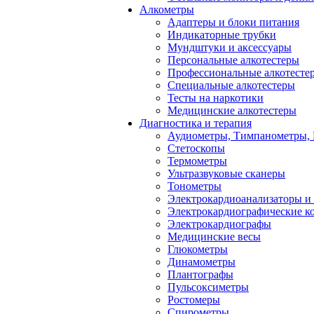
Алкометры
Адаптеры и блоки питания
Индикаторные трубки
Мундштуки и аксессуары
Персональные алкотестеры
Профессиональные алкотесте
Специальные алкотестеры
Тесты на наркотики
Медицинские алкотестеры
Диагностика и терапия
Аудиометры, Тимпанометры,
Стетоскопы
Термометры
Ультразвуковые сканеры
Тонометры
Электрокардиоанализаторы и
Электрокардиографические к
Электрокардиографы
Медицинские весы
Глюкометры
Динамометры
Плантографы
Пульсоксиметры
Ростомеры
Спирометры