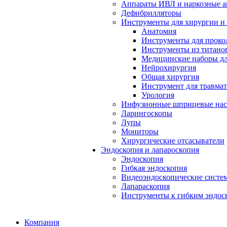
Аппараты ИВЛ и наркозные а
Дефибрилляторы
Инструменты для хирургии и
Анатомия
Инструменты для проко
Инструменты из титанов
Медицинские наборы дл
Нейрохирургия
Общая хирургия
Инструмент для травма
Урология
Инфузионные шприцевые на
Ларингоскопы
Лупы
Мониторы
Хирургические отсасыватели
Эндоскопия и лапароскопия
Эндоскопия
Гибкая эндоскопия
Видеоэндоскопические систе
Лапараскопия
Инструменты к гибким эндос
Компания