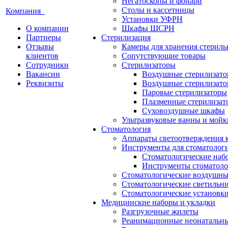
Негатоскопы и фонари
Столы и кассетницы
Компания
Установки УФРН
О компании
Шкафы ШСРН
Партнеры
Стерилизация
Отзывы
Камеры для хранения стериль
клиентов
Сопутствующие товары
Сотрудники
Стерилизаторы
Вакансии
Воздушные стерилизат
Реквизиты
Воздушные стерилизато
Паровые стерилизаторы
Плазменные стерилизат
Суховоздушные шкафы
Ультразвуковые ванны и мойк
Стоматология
Аппараты светоотверждения 
Инструменты для стоматолог
Стоматологические наб
Инструменты стоматоло
Стоматологические воздушны
Стоматологические светильн
Стоматологические установк
Медицинские наборы и укладки
Разгрузочные жилеты
Реанимационные неонатальн