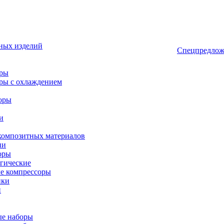
ных изделий
Спецпредлож
оры
ры с охлаждением
оры
и
композитных материалов
ии
оры
гические
е компрессоры
ики
и
ые наборы