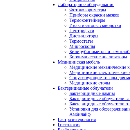
Лабораторное оборудование
Фотоколориметры
Приборы окраски мазков
Термоконтейнеры
Инактиваторы сыворотки
Центрифуги
Дистилляторы
Термостаты
Микроскопы
Билирубинометры и гемогло
Биохимические анализаторы
Медицинская мебель
Медицинские механические к
Медицинские электрические 
Сопутствующие товары для м
Медицинские столы
Бактерицидные облучатели
Бактерицидные лампы
Бактерицидные облучатели за
Бактерицидные облучатели о
Установки для обеззараживан
Амбилайф
Гастроэнтерология
Гистология
Реабилитация