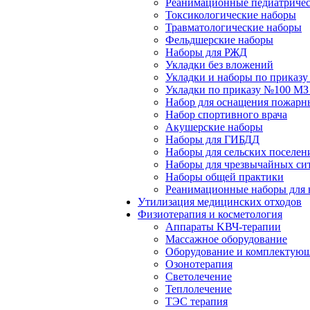
Реанимационные педиатричес
Токсикологические наборы
Травматологические наборы
Фельдшерские наборы
Наборы для РЖД
Укладки без вложений
Укладки и наборы по приказ
Укладки по приказу №100 МЗ
Набор для оснащения пожарн
Набор спортивного врача
Акушерские наборы
Наборы для ГИБДД
Наборы для сельских поселен
Наборы для чрезвычайных си
Наборы общей практики
Реанимационные наборы для 
Утилизация медицинских отходов
Физиотерапия и косметология
Аппараты KВЧ-терапии
Массажное оборудование
Оборудование и комплектующ
Озонотерапия
Светолечение
Теплолечение
ТЭС терапия