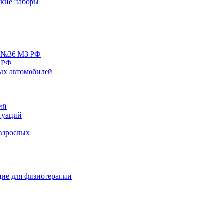
кие наборы
у №36 МЗ РФ
 РФ
ых автомобилей
ий
туаций
взрослых
ие для физиотерапии