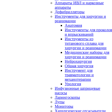
Аппараты ИВЛ и наркозные
аппараты
Дефибрилляторы
Инструменты для хирургии и
реанимации
Анатомия
Инструменты для проколо
и впрыскиваний
Инструменты из
титанового сплава для
хирургии и реанимации
Медицинские наборы для
хирургии и реанимации
Нейрохирургия
Общая хирургия
Инструмент для
травматологии и
механотерапии
Урология
Инфузионные шприцевые
насосы
Ларингоскопы
Лупы
Мониторы
Хирургические отсасыватели