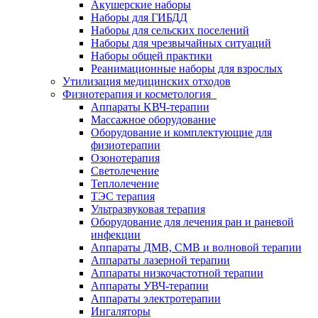
Акушерские наборы
Наборы для ГИБДД
Наборы для сельских поселений
Наборы для чрезвычайных ситуаций
Наборы общей практики
Реанимационные наборы для взрослых
Утилизация медицинских отходов
Физиотерапия и косметология
Аппараты KВЧ-терапии
Массажное оборудование
Оборудование и комплектующие для
физиотерапии
Озонотерапия
Светолечение
Теплолечение
ТЭС терапия
Ультразвуковая терапия
Оборудование для лечения ран и раневой
инфекции
Аппараты ДМВ, СМВ и волновой терапии
Аппараты лазерной терапии
Аппараты низкочастотной терапии
Аппараты УВЧ-терапии
Аппараты электротерапии
Ингаляторы