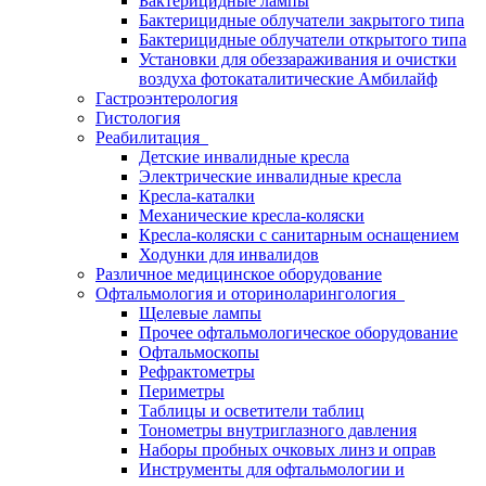
Бактерицидные лампы
Бактерицидные облучатели закрытого типа
Бактерицидные облучатели открытого типа
Установки для обеззараживания и очистки
воздуха фотокаталитические Амбилайф
Гастроэнтерология
Гистология
Реабилитация
Детские инвалидные кресла
Электрические инвалидные кресла
Кресла-каталки
Механические кресла-коляски
Кресла-коляски с санитарным оснащением
Ходунки для инвалидов
Различное медицинское оборудование
Офтальмология и оториноларингология
Щелевые лампы
Прочее офтальмологическое оборудование
Офтальмоскопы
Рефрактометры
Периметры
Таблицы и осветители таблиц
Тонометры внутриглазного давления
Наборы пробных очковых линз и оправ
Инструменты для офтальмологии и