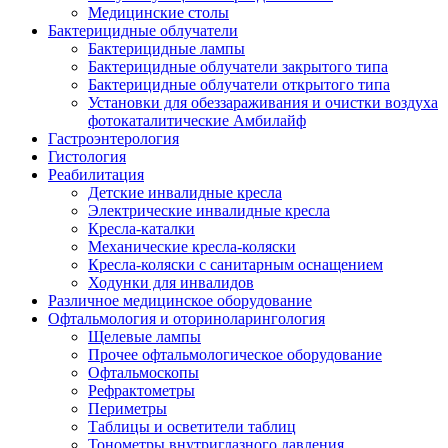
Медицинские столы
Бактерицидные облучатели
Бактерицидные лампы
Бактерицидные облучатели закрытого типа
Бактерицидные облучатели открытого типа
Установки для обеззараживания и очистки воздуха
фотокаталитические Амбилайф
Гастроэнтерология
Гистология
Реабилитация
Детские инвалидные кресла
Электрические инвалидные кресла
Кресла-каталки
Механические кресла-коляски
Кресла-коляски с санитарным оснащением
Ходунки для инвалидов
Различное медицинское оборудование
Офтальмология и оториноларингология
Щелевые лампы
Прочее офтальмологическое оборудование
Офтальмоскопы
Рефрактометры
Периметры
Таблицы и осветители таблиц
Тонометры внутриглазного давления