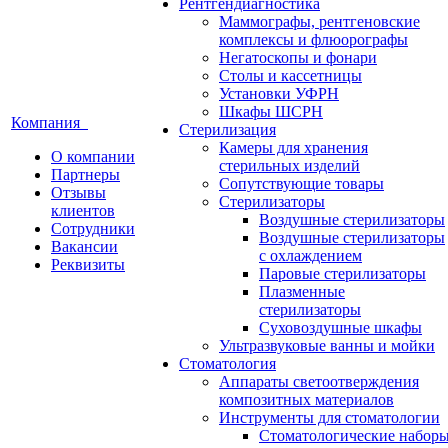
Рентгендиагностика
Маммографы, рентгеновские
комплексы и флюорографы
Негатоскопы и фонари
Столы и кассетницы
Установки УФРН
Шкафы ШСРН
Компания
Стерилизация
Камеры для хранения
О компании
стерильных изделий
Партнеры
Сопутствующие товары
Отзывы
Стерилизаторы
клиентов
Воздушные стерилизаторы
Сотрудники
Воздушные стерилизаторы
Вакансии
с охлаждением
Реквизиты
Паровые стерилизаторы
Плазменные
стерилизаторы
Суховоздушные шкафы
Ультразвуковые ванны и мойки
Стоматология
Аппараты светоотверждения
композитных материалов
Инструменты для стоматологии
Стоматологические набор