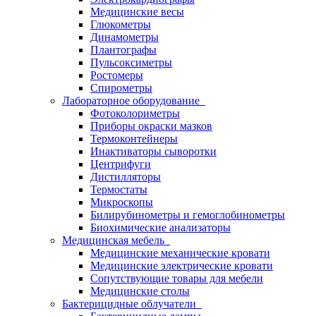
Медицинские весы
Глюкометры
Динамометры
Плантографы
Пульсоксиметры
Ростомеры
Спирометры
Лабораторное оборудование
Фотоколориметры
Приборы окраски мазков
Термоконтейнеры
Инактиваторы сыворотки
Центрифуги
Дистилляторы
Термостаты
Микроскопы
Билирубинометры и гемоглобинометры
Биохимические анализаторы
Медицинская мебель
Медицинские механические кровати
Медицинские электрические кровати
Сопутствующие товары для мебели
Медицинские столы
Бактерицидные облучатели