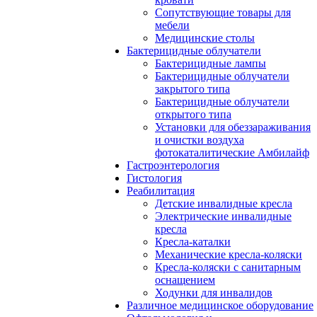
Сопутствующие товары для
мебели
Медицинские столы
Бактерицидные облучатели
Бактерицидные лампы
Бактерицидные облучатели
закрытого типа
Бактерицидные облучатели
открытого типа
Установки для обеззараживания
и очистки воздуха
фотокаталитические Амбилайф
Гастроэнтерология
Гистология
Реабилитация
Детские инвалидные кресла
Электрические инвалидные
кресла
Кресла-каталки
Механические кресла-коляски
Кресла-коляски с санитарным
оснащением
Ходунки для инвалидов
Различное медицинское оборудование