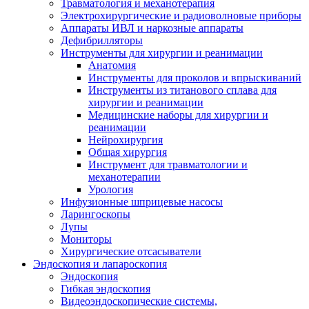
Травматология и механотерапия
Электрохирургические и радиоволновые приборы
Аппараты ИВЛ и наркозные аппараты
Дефибрилляторы
Инструменты для хирургии и реанимации
Анатомия
Инструменты для проколов и впрыскиваний
Инструменты из титанового сплава для
хирургии и реанимации
Медицинские наборы для хирургии и
реанимации
Нейрохирургия
Общая хирургия
Инструмент для травматологии и
механотерапии
Урология
Инфузионные шприцевые насосы
Ларингоскопы
Лупы
Мониторы
Хирургические отсасыватели
Эндоскопия и лапароскопия
Эндоскопия
Гибкая эндоскопия
Видеоэндоскопические системы,