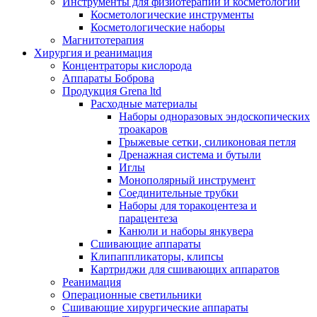
Инструменты для физиотерапии и косметологии
Косметологические инструменты
Косметологические наборы
Магнитотерапия
Хирургия и реанимация
Концентраторы кислорода
Аппараты Боброва
Продукция Grena ltd
Расходные материалы
Наборы одноразовых эндоскопических
троакаров
Грыжевые сетки, силиконовая петля
Дренажная система и бутыли
Иглы
Монополярный инструмент
Соединительные трубки
Наборы для торакоцентеза и
парацентеза
Канюли и наборы янкувера
Сшивающие аппараты
Клипаппликаторы, клипсы
Картриджи для сшивающих аппаратов
Реанимация
Операционные светильники
Сшивающие хирургические аппараты