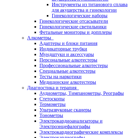
Инструменты из титанового сплава
для акушерства и гинекологии
Гинекологические наборы
Гинекологические отсасыватели
Гинекологические светильники
Фетальные мониторы и допплеры
Алкометры
Адаптеры и блоки питания
Индикаторные трубки
Мундштуки и аксессуары
Персональные алкотестеры
Профессиональные алкотестеры
Специальные алкотестеры
Тесты на наркотики
Медицинские алкотестеры
Диагностика и терапия
Аудиометры, Тимпанометры, Реографы
Стетоскопы
Термометры
Ультразвуковые сканеры
Тонометры
Электрокардиоанализаторы и
Электроэнцефалографы
Электрокардиографические комплексы
Электрокардиографы