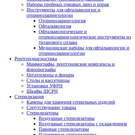
Наборы пробных очковых линз и оправ
Инструменты для офтальмологии и
оториноларингологии
Оториноларингология
Офтальмология
Офтальмологические и
оториноларингологические инструменты из
титанового сплава
Медицинские наборы для офтальмологии и
оториноларингологии
Рентгендиагностика
Маммографы, рентгеновские комплексы и
флюорографы
Негатоскопы и фонари
Столы и кассетницы
Установки УФРН
Шкафы ШСРН
Стерилизация
Камеры для хранения стерильных изделий
Сопутствующие товары
Стерилизаторы
Воздушные стерилизаторы
Воздушные стерилизаторы с охлаждением
Паровые стерилизаторы
Плазменные стерилизаторы