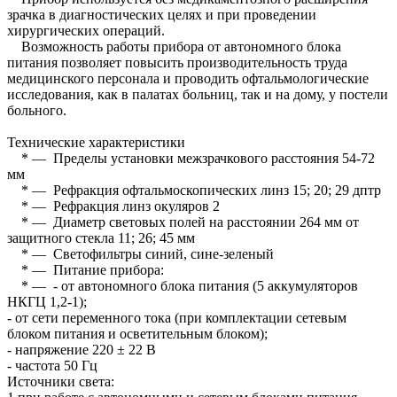
зрачка в диагностических целях и при проведении
хирургических операций.
Возможность работы прибора от автономного блока
питания позволяет повысить производительность труда
медицинского персонала и проводить офтальмологические
исследования, как в палатах больниц, так и на дому, у постели
больного.
Технические характеристики
* — Пределы установки межзрачкового расстояния 54-72
мм
* — Рефракция офтальмоскопических линз 15; 20; 29 дптр
* — Рефракция линз окуляров 2
* — Диаметр световых полей на расстоянии 264 мм от
защитного стекла 11; 26; 45 мм
* — Светофильтры синий, сине-зеленый
* — Питание прибора:
* — - от автономного блока питания (5 аккумуляторов
НКГЦ 1,2-1);
- от сети переменного тока (при комплектации сетевым
блоком питания и осветительным блоком);
- напряжение 220 ± 22 В
- частота 50 Гц
Источники света: