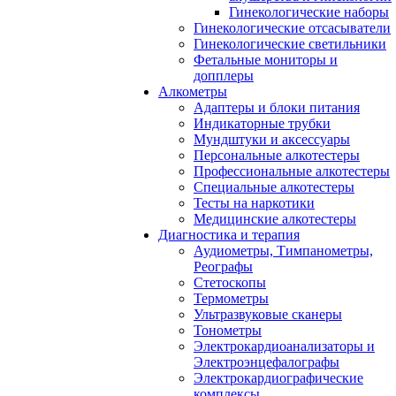
Гинекологические наборы
Гинекологические отсасыватели
Гинекологические светильники
Фетальные мониторы и
допплеры
Алкометры
Адаптеры и блоки питания
Индикаторные трубки
Мундштуки и аксессуары
Персональные алкотестеры
Профессиональные алкотестеры
Специальные алкотестеры
Тесты на наркотики
Медицинские алкотестеры
Диагностика и терапия
Аудиометры, Тимпанометры,
Реографы
Стетоскопы
Термометры
Ультразвуковые сканеры
Тонометры
Электрокардиоанализаторы и
Электроэнцефалографы
Электрокардиографические
комплексы