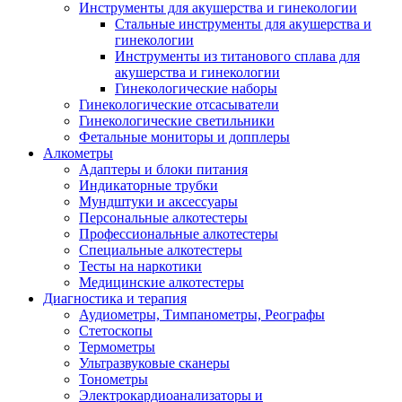
Инструменты для акушерства и гинекологии
Стальные инструменты для акушерства и
гинекологии
Инструменты из титанового сплава для
акушерства и гинекологии
Гинекологические наборы
Гинекологические отсасыватели
Гинекологические светильники
Фетальные мониторы и допплеры
Алкометры
Адаптеры и блоки питания
Индикаторные трубки
Мундштуки и аксессуары
Персональные алкотестеры
Профессиональные алкотестеры
Специальные алкотестеры
Тесты на наркотики
Медицинские алкотестеры
Диагностика и терапия
Аудиометры, Тимпанометры, Реографы
Стетоскопы
Термометры
Ультразвуковые сканеры
Тонометры
Электрокардиоанализаторы и