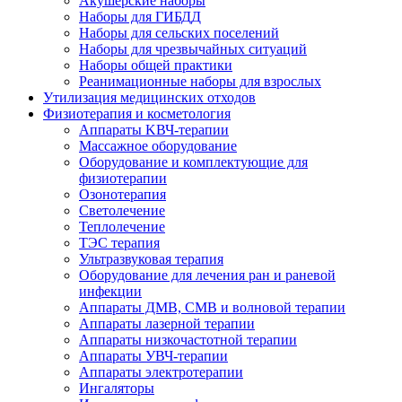
Акушерские наборы
Наборы для ГИБДД
Наборы для сельских поселений
Наборы для чрезвычайных ситуаций
Наборы общей практики
Реанимационные наборы для взрослых
Утилизация медицинских отходов
Физиотерапия и косметология
Аппараты KВЧ-терапии
Массажное оборудование
Оборудование и комплектующие для
физиотерапии
Озонотерапия
Светолечение
Теплолечение
ТЭС терапия
Ультразвуковая терапия
Оборудование для лечения ран и раневой
инфекции
Аппараты ДМВ, СМВ и волновой терапии
Аппараты лазерной терапии
Аппараты низкочастотной терапии
Аппараты УВЧ-терапии
Аппараты электротерапии
Ингаляторы