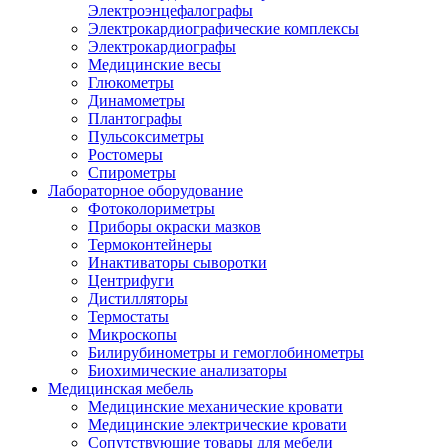
Электроэнцефалографы
Электрокардиографические комплексы
Электрокардиографы
Медицинские весы
Глюкометры
Динамометры
Плантографы
Пульсоксиметры
Ростомеры
Спирометры
Лабораторное оборудование
Фотоколориметры
Приборы окраски мазков
Термоконтейнеры
Инактиваторы сыворотки
Центрифуги
Дистилляторы
Термостаты
Микроскопы
Билирубинометры и гемоглобинометры
Биохимические анализаторы
Медицинская мебель
Медицинские механические кровати
Медицинские электрические кровати
Сопутствующие товары для мебели