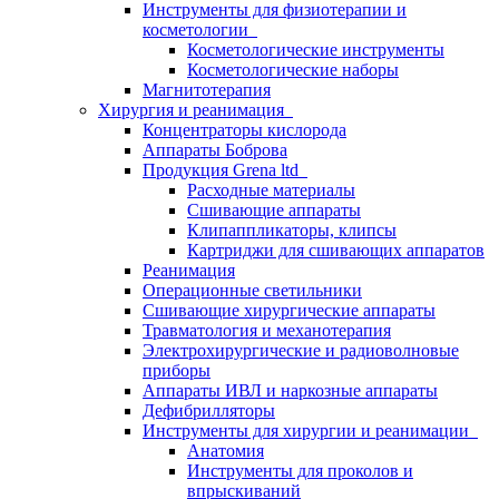
Инструменты для физиотерапии и
косметологии
Косметологические инструменты
Косметологические наборы
Магнитотерапия
Хирургия и реанимация
Концентраторы кислорода
Аппараты Боброва
Продукция Grena ltd
Расходные материалы
Сшивающие аппараты
Клипаппликаторы, клипсы
Картриджи для сшивающих аппаратов
Реанимация
Операционные светильники
Сшивающие хирургические аппараты
Травматология и механотерапия
Электрохирургические и радиоволновые
приборы
Аппараты ИВЛ и наркозные аппараты
Дефибрилляторы
Инструменты для хирургии и реанимации
Анатомия
Инструменты для проколов и
впрыскиваний