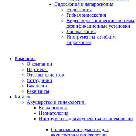
Эндоскопия и лапароскопия
Эндоскопия
Гибкая эндоскопия
Видеоэндоскопические системы,
дезинфикационные установки
Лапараскопия
Инструменты к гибким
эндоскопам
Компания
О компании
Партнеры
Отзывы клиентов
Сотрудники
Вакансии
Реквизиты
Каталог
Акушерство и гинекология
Кольпоскопы
Неонатология
Инструменты для акушерства и гинекологии
Стальные инструменты для
акушерства и гинекологии