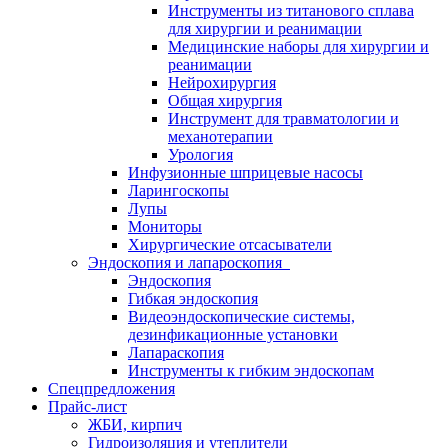
Инструменты из титанового сплава
для хирургии и реанимации
Медицинские наборы для хирургии и
реанимации
Нейрохирургия
Общая хирургия
Инструмент для травматологии и
механотерапии
Урология
Инфузионные шприцевые насосы
Ларингоскопы
Лупы
Мониторы
Хирургические отсасыватели
Эндоскопия и лапароскопия
Эндоскопия
Гибкая эндоскопия
Видеоэндоскопические системы,
дезинфикационные установки
Лапараскопия
Инструменты к гибким эндоскопам
Спецпредложения
Прайс-лист
ЖБИ, кирпич
Гидроизоляция и утеплители