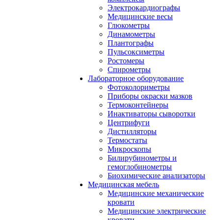
Электрокардиографы
Медицинские весы
Глюкометры
Динамометры
Плантографы
Пульсоксиметры
Ростомеры
Спирометры
Лабораторное оборудование
Фотоколориметры
Приборы окраски мазков
Термоконтейнеры
Инактиваторы сыворотки
Центрифуги
Дистилляторы
Термостаты
Микроскопы
Билирубинометры и
гемоглобинометры
Биохимические анализаторы
Медицинская мебель
Медицинские механические
кровати
Медицинские электрические
кровати