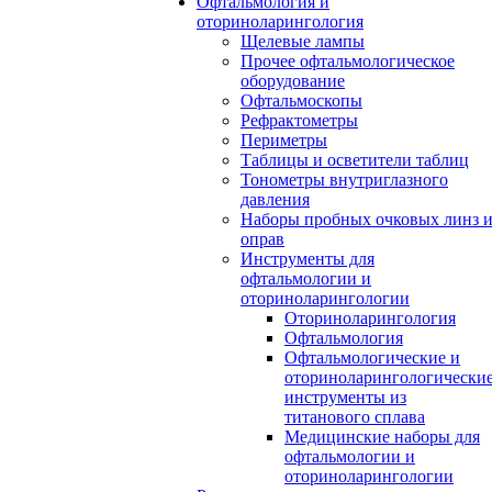
Офтальмология и
оториноларингология
Щелевые лампы
Прочее офтальмологическое
оборудование
Офтальмоскопы
Рефрактометры
Периметры
Таблицы и осветители таблиц
Тонометры внутриглазного
давления
Наборы пробных очковых линз 
оправ
Инструменты для
офтальмологии и
оториноларингологии
Оториноларингология
Офтальмология
Офтальмологические и
оториноларингологически
инструменты из
титанового сплава
Медицинские наборы для
офтальмологии и
оториноларингологии