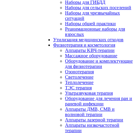
Наборы для ГИБДД
Наборы для сельских поселений
Наборы для чрезвычайных
ситуаций
Наборы общей практики
Реанимационные наборы для
взрослых
Утилизация медицинских отходов
Физиотерапия и косметология
Аппараты KВЧ-терапии
Массажное оборудование
Оборудование и комплектующие
для физиотерапии
Озонотерапия
Светолечение
Теплолечение
ТЭС терапия
Ультразвуковая терапия
Оборудование для лечения ран и
раневой инфекции
Аппараты ДМВ, СМВ и
волновой терапии
Аппараты лазерной терапии
Аппараты низкочастотной
терапии