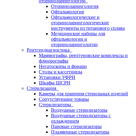
оториноларингологии
Оториноларингология
Офтальмология
Офтальмологические и
оториноларингологические
инструменты из титанового сплава
Медицинские наборы для
офтальмологии и
оториноларингологии
Рентгендиагностика
Маммографы, рентгеновские комплексы и
флюорографы
Негатоскопы и фонари
Столы и кассетницы
Установки УФРН
Шкафы ШСРН
Стерилизация
Камеры для хранения стерильных изделий
Сопутствующие товары
Стерилизаторы
Воздушные стерилизаторы
Воздушные стерилизаторы с
охлаждением
Паровые стерилизаторы
Плазменные стерилизаторы