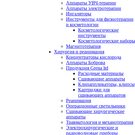
Аппараты УВЧ-терапии
Аппараты электротерапии
Ингаляторы
Инструменты для физиотерапии
и косметологии
Косметологические
инструменты
Косметологические набор
Магнитотерапия
Хирургия и реанимация
Концентраторы кислорода
Аппараты Боброва
Продукция Grena ltd
Расходные материалы
Сшивающие аппараты
Клипаппликаторы, клипсы
Картриджи для
сшивающих аппаратов
Реанимация
Операционные светильники
Сшивающие хирургические
аппараты
Травматология и механотерапия
Электрохирургические и
радиоволновые приборы