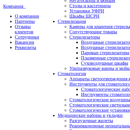
Негатоскопы и фонари
Столы и кассетницы
Компания
Установки УФРН
О компании
Шкафы ШСРН
Партнеры
Стерилизация
Отзывы
Камеры для хранения стериль
клиентов
Сопутствующие товары
Сотрудники
Стерилизаторы
Вакансии
Воздушные стерилизат
Реквизиты
Воздушные стерилизато
Паровые стерилизаторы
Плазменные стерилизат
Суховоздушные шкафы
Ультразвуковые ванны и мойк
Стоматология
Аппараты светоотверждения 
Инструменты для стоматолог
Стоматологические наб
Инструменты стоматоло
Стоматологические воздушны
Стоматологические светильн
Стоматологические установк
Медицинские наборы и укладки
Разгрузочные жилеты
Реанимационные неонатальн