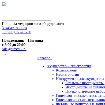
Поставка медицинского оборудования
Заказать звонок
+7 (499)
922-05-30
Понедельник – Пятница
с 8:00 до 20:00
sale@stmedik.ru
Каталог
Акушерство и гинекология
Кольпоскопы
Неонатология
Инструменты для акушерства
Стальные инструменты 
Инструменты из титанов
Гинекологические набо
Гинекологические отсасывате
Гинекологические светильни
Фетальные мониторы и допп