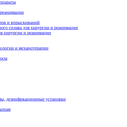
ппараты
 реанимации
лов и впрыскиваний
ого сплава для хирургии и реанимации
я хирургии и реанимации
тологии и механотерапии
сосы
мы, дезинфикационные установки
копам