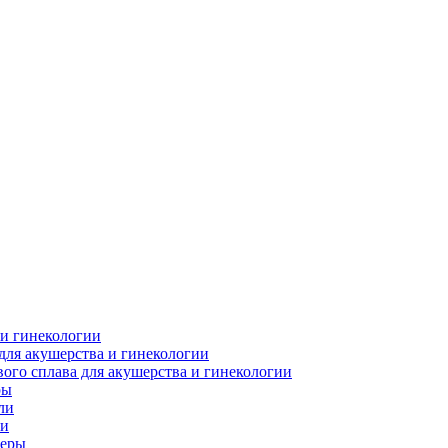
 и гинекологии
для акушерства и гинекологии
ого сплава для акушерства и гинекологии
ры
ли
ки
леры