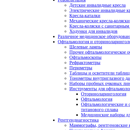
Детские инвалидные кресла
Электрические инвалидные к
Кресла-каталки
Механические кресла-коляски
Кресла-коляски с санитарны
Ходунки для инвалидов
Различное медицинское оборудован
Офтальмология и оториноларингол
Щелевые лампы
Прочее офтальмологическое о
Офтальмоскопы
Рефрактометры
Периметры
Таблицы и осветители таблиц
Тонометры внутриглазного д
Наборы пробных очковых лин
Инструменты для офтальмоло
Оториноларингология
Офтальмология
Офтальмологические и 
титанового сплава
Медицинские наборы дл
Рентгендиагностика
Маммографы, рентгеновские