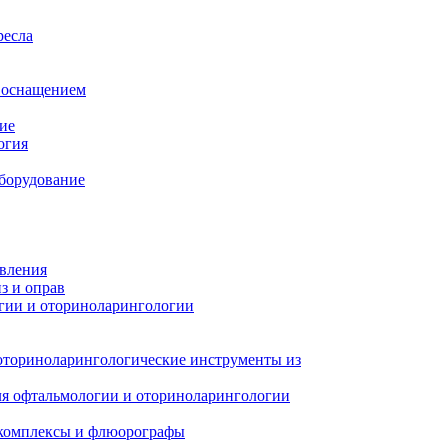
ресла
м оснащением
ие
огия
борудование
авления
з и оправ
гии и оториноларингологии
оториноларингологические инструменты из
я офтальмологии и оториноларингологии
 комплексы и флюорографы