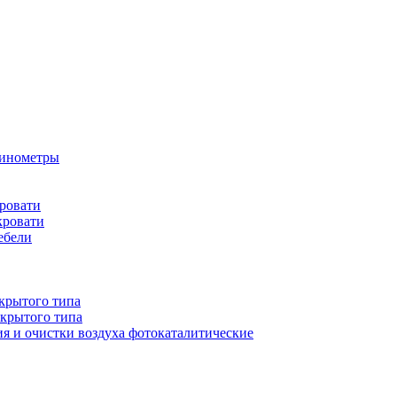
бинометры
ровати
кровати
ебели
крытого типа
ткрытого типа
ия и очистки воздуха фотокаталитические