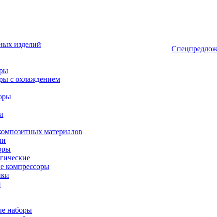
ных изделий
Спецпредлож
оры
ры с охлаждением
оры
и
композитных материалов
ии
оры
гические
е компрессоры
ики
и
ые наборы