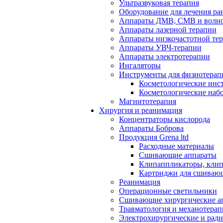
Ультразвуковая терапия
Оборудование для лечения ра
Аппараты ДМВ, СМВ и волно
Аппараты лазерной терапии
Аппараты низкочастотной те
Аппараты УВЧ-терапии
Аппараты электротерапии
Ингаляторы
Инструменты для физиотерап
Косметологические инс
Косметологические наб
Магнитотерапия
Хирургия и реанимация
Концентраторы кислорода
Аппараты Боброва
Продукция Grena ltd
Расходные материалы
Сшивающие аппараты
Клипаппликаторы, кли
Картриджи для сшиваю
Реанимация
Операционные светильники
Сшивающие хирургические а
Травматология и механотерап
Электрохирургические и рад