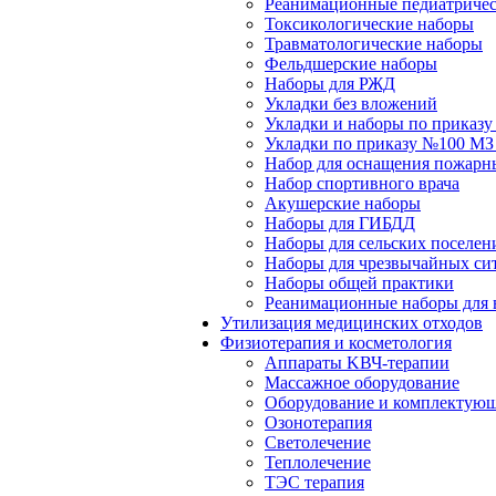
Реанимационные педиатричес
Токсикологические наборы
Травматологические наборы
Фельдшерские наборы
Наборы для РЖД
Укладки без вложений
Укладки и наборы по приказ
Укладки по приказу №100 МЗ
Набор для оснащения пожарн
Набор спортивного врача
Акушерские наборы
Наборы для ГИБДД
Наборы для сельских поселен
Наборы для чрезвычайных си
Наборы общей практики
Реанимационные наборы для 
Утилизация медицинских отходов
Физиотерапия и косметология
Аппараты KВЧ-терапии
Массажное оборудование
Оборудование и комплектующ
Озонотерапия
Светолечение
Теплолечение
ТЭС терапия