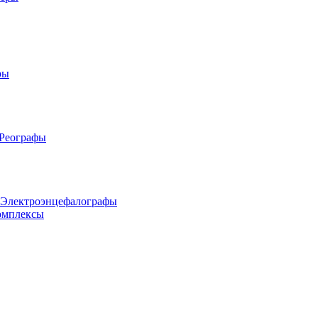
ры
 Реографы
 Электроэнцефалографы
омплексы