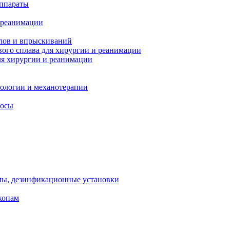
ппараты
 реанимации
лов и впрыскиваний
ого сплава для хирургии и реанимации
я хирургии и реанимации
тологии и механотерапии
сосы
мы, дезинфикационные установки
копам