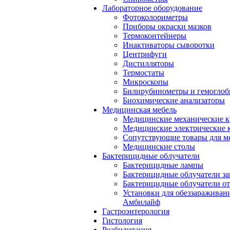
Лабораторное оборудование
Фотоколориметры
Приборы окраски мазков
Термоконтейнеры
Инактиваторы сыворотки
Центрифуги
Дистилляторы
Термостаты
Микроскопы
Билирубинометры и гемогло
Биохимические анализаторы
Медицинская мебель
Медицинские механические к
Медицинские электрические 
Сопутствующие товары для м
Медицинские столы
Бактерицидные облучатели
Бактерицидные лампы
Бактерицидные облучатели за
Бактерицидные облучатели о
Установки для обеззараживан
Амбилайф
Гастроэнтерология
Гистология
Реабилитация