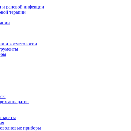
н и раневой инфекции
вой терапии
рапии
ии и косметологии
трументы
оры
псы
щих аппаратов
ппараты
ия
иоволновые приборы