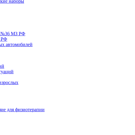
кие наборы
у №36 МЗ РФ
 РФ
ых автомобилей
ий
туаций
взрослых
ие для физиотерапии