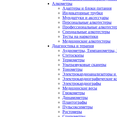
Алкометры
Адаптеры и блоки питания
Индикаторные трубки
Мундштуки и аксессуары
Персональные алкотестеры
Профессиональные алкотесте
Специальные алкотестеры
Тесты на наркотики
Медицинские алкотестеры
Диагностика и терапия
Аудиометры, Тимпанометры,
Стетоскопы
Термометры
Ультразвуковые сканеры
Тонометры
Электрокардиоанализаторы и
Электрокардиографические к
Электрокардиографы
Медицинские весы
Глюкометры
Динамометры
Плантографы
Пульсоксиметры
Ростомеры
Спирометры