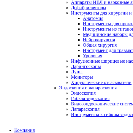
Аппараты ИВЛ и наркозные а
Дефибрилляторы
Инструменты для хирургии и
Анатомия
Инструменты для проко
Инструменты из титанов
Медицинские наборы дл
Нейрохирургия
Общая хирургия
Инструмент для травма
Урология
Инфузионные шприцевые на
Ларингоскопы
Лупы
Мониторы
Хирургические отсасыватели
Эндоскопия и лапароскопия
Эндоскопия
Гибкая эндоскопия
Видеоэндоскопические систе
Лапараскопия
Инструменты к гибким эндос
Компания