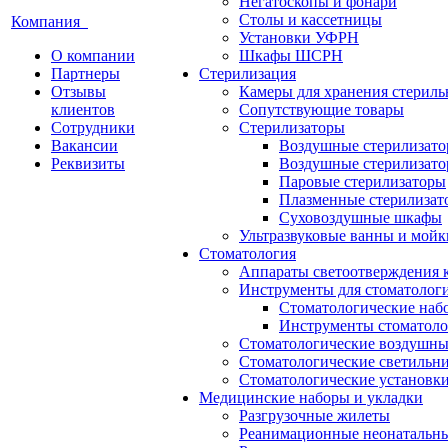
Негатоскопы и фонари
Столы и кассетницы
Компания
Установки УФРН
О компании
Шкафы ШСРН
Партнеры
Стерилизация
Отзывы
Камеры для хранения стериль
клиентов
Сопутствующие товары
Сотрудники
Стерилизаторы
Вакансии
Воздушные стерилизат
Реквизиты
Воздушные стерилизато
Паровые стерилизаторы
Плазменные стерилизат
Суховоздушные шкафы
Ультразвуковые ванны и мойк
Стоматология
Аппараты светоотверждения 
Инструменты для стоматолог
Стоматологические наб
Инструменты стоматоло
Стоматологические воздушны
Стоматологические светильн
Стоматологические установк
Медицинские наборы и укладки
Разгрузочные жилеты
Реанимационные неонатальн