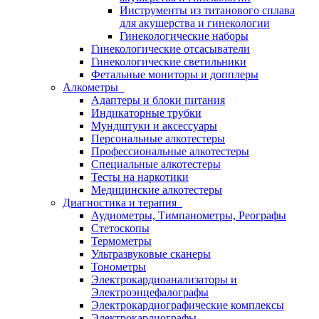
Инструменты из титанового сплава
для акушерства и гинекологии
Гинекологические наборы
Гинекологические отсасыватели
Гинекологические светильники
Фетальные мониторы и допплеры
Алкометры
Адаптеры и блоки питания
Индикаторные трубки
Мундштуки и аксессуары
Персональные алкотестеры
Профессиональные алкотестеры
Специальные алкотестеры
Тесты на наркотики
Медицинские алкотестеры
Диагностика и терапия
Аудиометры, Тимпанометры, Реографы
Стетоскопы
Термометры
Ультразвуковые сканеры
Тонометры
Электрокардиоанализаторы и
Электроэнцефалографы
Электрокардиографические комплексы
Электрокардиографы