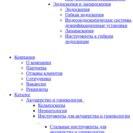
Эндоскопия и лапароскопия
Эндоскопия
Гибкая эндоскопия
Видеоэндоскопические системы,
дезинфикационные установки
Лапараскопия
Инструменты к гибким
эндоскопам
Компания
О компании
Партнеры
Отзывы клиентов
Сотрудники
Вакансии
Реквизиты
Каталог
Акушерство и гинекология
Кольпоскопы
Неонатология
Инструменты для акушерства и гинекологии
Стальные инструменты для
акушерства и гинекологии