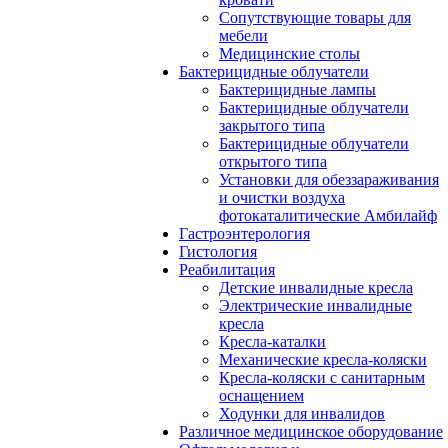
Сопутствующие товары для
мебели
Медицинские столы
Бактерицидные облучатели
Бактерицидные лампы
Бактерицидные облучатели
закрытого типа
Бактерицидные облучатели
открытого типа
Установки для обеззараживания
и очистки воздуха
фотокаталитические Амбилайф
Гастроэнтерология
Гистология
Реабилитация
Детские инвалидные кресла
Электрические инвалидные
кресла
Кресла-каталки
Механические кресла-коляски
Кресла-коляски с санитарным
оснащением
Ходунки для инвалидов
Различное медицинское оборудование