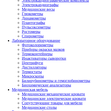
Электрокардиографические комплексы
Электрокардиографы
Медицинские весы
Глюкометры
Динамометры
Плантографы
Пульсоксиметры
Ростомеры
Спирометры
Лабораторное оборудование
Фотоколориметры
Приборы окраски мазков
Термоконтейнеры
Инактиваторы сыворотки
Центрифуги
Дистилляторы
Термостаты
Микроскопы
Билирубинометры и гемоглобинометры
Биохимические анализаторы
Медицинская мебель
Медицинские механические кровати
Медицинские электрические кровати
Сопутствующие товары для мебели
Медицинские столы