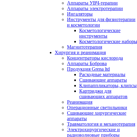
Аппараты УВЧ-терапии
Аппараты электротерапии
Ингаляторы
Инструменты для физиотерапии
и косметологии
Косметологические
инструменты
Косметологические набор
Магнитотерапия
Хирургия и реанимация
Концентраторы кислорода
Аппараты Боброва
Продукция Grena ltd
Расходные материалы
Сшивающие аппараты
Клипаппликаторы, клипсы
Картриджи для
сшивающих аппаратов
Реанимация
Операционные светильники
Сшивающие хирургические
аппараты
Травматология и механотерапия
Электрохирургические и
радиоволновые приборы