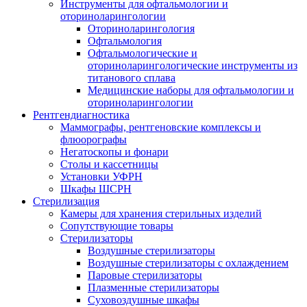
Инструменты для офтальмологии и
оториноларингологии
Оториноларингология
Офтальмология
Офтальмологические и
оториноларингологические инструменты из
титанового сплава
Медицинские наборы для офтальмологии и
оториноларингологии
Рентгендиагностика
Маммографы, рентгеновские комплексы и
флюорографы
Негатоскопы и фонари
Столы и кассетницы
Установки УФРН
Шкафы ШСРН
Стерилизация
Камеры для хранения стерильных изделий
Сопутствующие товары
Стерилизаторы
Воздушные стерилизаторы
Воздушные стерилизаторы с охлаждением
Паровые стерилизаторы
Плазменные стерилизаторы
Суховоздушные шкафы