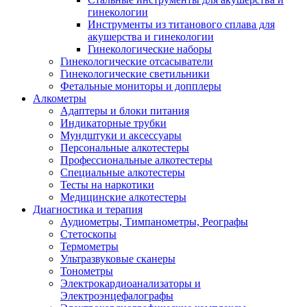
гинекологии
Инструменты из титанового сплава для
акушерства и гинекологии
Гинекологические наборы
Гинекологические отсасыватели
Гинекологические светильники
Фетальные мониторы и допплеры
Алкометры
Адаптеры и блоки питания
Индикаторные трубки
Мундштуки и аксессуары
Персональные алкотестеры
Профессиональные алкотестеры
Специальные алкотестеры
Тесты на наркотики
Медицинские алкотестеры
Диагностика и терапия
Аудиометры, Тимпанометры, Реографы
Стетоскопы
Термометры
Ультразвуковые сканеры
Тонометры
Электрокардиоанализаторы и
Электроэнцефалографы