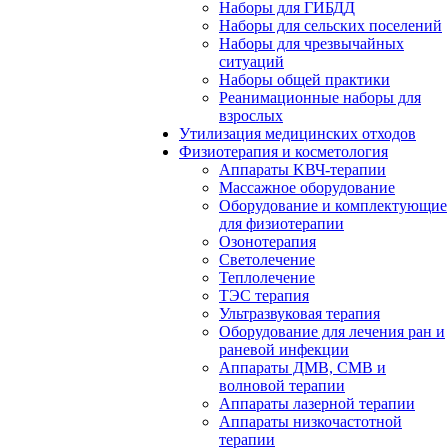
Наборы для ГИБДД
Наборы для сельских поселений
Наборы для чрезвычайных
ситуаций
Наборы общей практики
Реанимационные наборы для
взрослых
Утилизация медицинских отходов
Физиотерапия и косметология
Аппараты KВЧ-терапии
Массажное оборудование
Оборудование и комплектующие
для физиотерапии
Озонотерапия
Светолечение
Теплолечение
ТЭС терапия
Ультразвуковая терапия
Оборудование для лечения ран и
раневой инфекции
Аппараты ДМВ, СМВ и
волновой терапии
Аппараты лазерной терапии
Аппараты низкочастотной
терапии