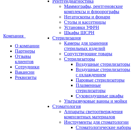
Рентгендиагностика
Маммографы, рентгеновские
комплексы и флюорографы
Негатоскопы и фонари
Столы и кассетницы
Установки УФРН
Шкафы ШСРН
Компания
Стерилизация
Камеры для хранения
О компании
стерильных изделий
Партнеры
Сопутствующие товары
Отзывы
Стерилизаторы
клиентов
Воздушные стерилизаторы
Сотрудники
Воздушные стерилизаторы
Вакансии
с охлаждением
Реквизиты
Паровые стерилизаторы
Плазменные
стерилизаторы
Суховоздушные шкафы
Ультразвуковые ванны и мойки
Стоматология
Аппараты светоотверждения
композитных материалов
Инструменты для стоматологии
Стоматологические набор