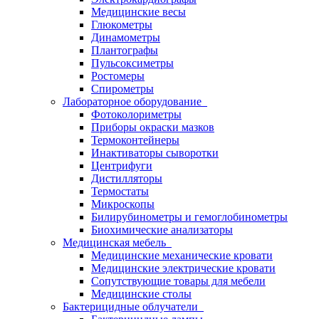
Медицинские весы
Глюкометры
Динамометры
Плантографы
Пульсоксиметры
Ростомеры
Спирометры
Лабораторное оборудование
Фотоколориметры
Приборы окраски мазков
Термоконтейнеры
Инактиваторы сыворотки
Центрифуги
Дистилляторы
Термостаты
Микроскопы
Билирубинометры и гемоглобинометры
Биохимические анализаторы
Медицинская мебель
Медицинские механические кровати
Медицинские электрические кровати
Сопутствующие товары для мебели
Медицинские столы
Бактерицидные облучатели