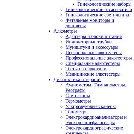
Гинекологические наборы
Гинекологические отсасыватели
Гинекологические светильники
Фетальные мониторы и
допплеры
Алкометры
Адаптеры и блоки питания
Индикаторные трубки
Мундштуки и аксессуары
Персональные алкотестеры
Профессиональные алкотестеры
Специальные алкотестеры
Тесты на наркотики
Медицинские алкотестеры
Диагностика и терапия
Аудиометры, Тимпанометры,
Реографы
Стетоскопы
Термометры
Ультразвуковые сканеры
Тонометры
Электрокардиоанализаторы и
Электроэнцефалографы
Электрокардиографические
комплексы