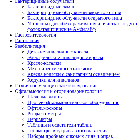
Бактерицидные облучатели
Бактерицидные лампы
Бактерицидные облучатели закрытого типа
Бактерицидные облучатели открытого типа
Установки для обеззараживания и очистки воздуха
фотокаталитические Амбилайф
Гастроэнтерология
Гистология
Реабилитация
Детские инвалидные кресла
Электрические инвалидные кресла
Кресла-каталки
Механические кресла-коляски
Кресла-коляски с санитарным оснащением
Ходунки для инвалидов
Различное медицинское оборудование
Офтальмология и оториноларингология
Щелевые лампы
Прочее офтальмологическое оборудование
Офтальмоскопы
Рефрактометры
Периметры
Таблицы и осветители таблиц
Тонометры внутриглазного давления
Наборы пробных очковых линз и оправ