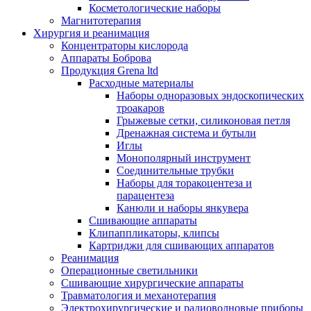
Косметологические наборы
Магнитотерапия
Хирургия и реанимация
Концентраторы кислорода
Аппараты Боброва
Продукция Grena ltd
Расходные материалы
Наборы одноразовых эндоскопических
троакаров
Грыжевые сетки, силиконовая петля
Дренажная система и бутыли
Иглы
Монополярный инструмент
Соединительные трубки
Наборы для торакоцентеза и
парацентеза
Канюли и наборы янкувера
Сшивающие аппараты
Клипаппликаторы, клипсы
Картриджи для сшивающих аппаратов
Реанимация
Операционные светильники
Сшивающие хирургические аппараты
Травматология и механотерапия
Электрохирургические и радиоволновые приборы