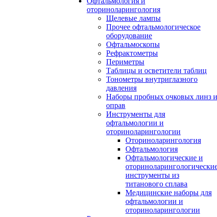
Офтальмология и
оториноларингология
Щелевые лампы
Прочее офтальмологическое
оборудование
Офтальмоскопы
Рефрактометры
Периметры
Таблицы и осветители таблиц
Тонометры внутриглазного
давления
Наборы пробных очковых линз 
оправ
Инструменты для
офтальмологии и
оториноларингологии
Оториноларингология
Офтальмология
Офтальмологические и
оториноларингологически
инструменты из
титанового сплава
Медицинские наборы для
офтальмологии и
оториноларингологии