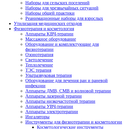
Наборы для сельских поселений
Наборы для чрезвычайных ситуаций
Наборы общей практики
Реанимационные наборы для взрослых
Утилизация медицинских отходов
Физиотерапия и косметология
Аппараты KВЧ-терапии
Массажное оборудование
Оборудование и комплектующие для
физиотерапии
Озонотерапия
Светолечение
Теплолечение
ТЭС терапия
Ультразвуковая терапия
Оборудование для лечения ран и раневой
инфекции
Аппараты ДМВ, СМВ и волновой терапии
Аппараты лазерной терапии
Аппараты низкочастотной терапии
Аппараты УВЧ-терапии
Аппараты электротерапии
Ингаляторы
Инструменты для физиотерапии и косметологии
Косметологические инструменты