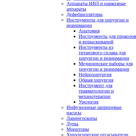
Аппараты ИВЛ и наркозные
аппараты
Дефибрилляторы
Инструменты для хирургии и
реанимации
Анатомия
Инструменты для проколо
и впрыскиваний
Инструменты из
титанового сплава для
хирургии и реанимации
Медицинские наборы для
хирургии и реанимации
Нейрохирургия
Общая хирургия
Инструмент для
травматологии и
механотерапии
Урология
Инфузионные шприцевые
насосы
Ларингоскопы
Лупы
Мониторы
Хирургические отсасыватели