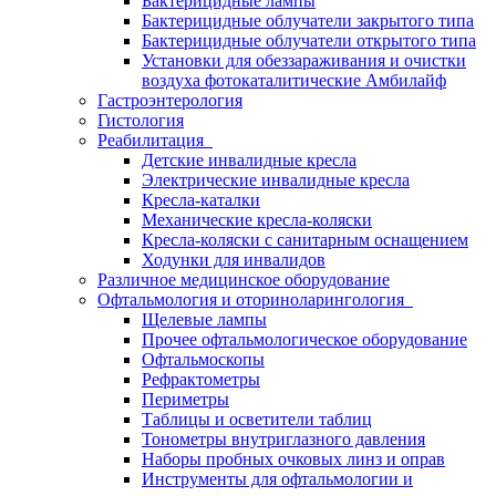
Бактерицидные лампы
Бактерицидные облучатели закрытого типа
Бактерицидные облучатели открытого типа
Установки для обеззараживания и очистки
воздуха фотокаталитические Амбилайф
Гастроэнтерология
Гистология
Реабилитация
Детские инвалидные кресла
Электрические инвалидные кресла
Кресла-каталки
Механические кресла-коляски
Кресла-коляски с санитарным оснащением
Ходунки для инвалидов
Различное медицинское оборудование
Офтальмология и оториноларингология
Щелевые лампы
Прочее офтальмологическое оборудование
Офтальмоскопы
Рефрактометры
Периметры
Таблицы и осветители таблиц
Тонометры внутриглазного давления
Наборы пробных очковых линз и оправ
Инструменты для офтальмологии и