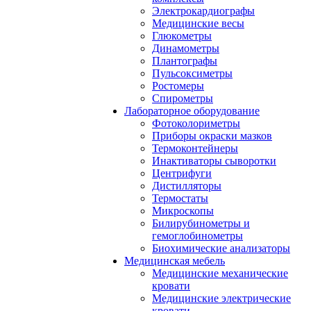
Электрокардиографы
Медицинские весы
Глюкометры
Динамометры
Плантографы
Пульсоксиметры
Ростомеры
Спирометры
Лабораторное оборудование
Фотоколориметры
Приборы окраски мазков
Термоконтейнеры
Инактиваторы сыворотки
Центрифуги
Дистилляторы
Термостаты
Микроскопы
Билирубинометры и
гемоглобинометры
Биохимические анализаторы
Медицинская мебель
Медицинские механические
кровати
Медицинские электрические
кровати