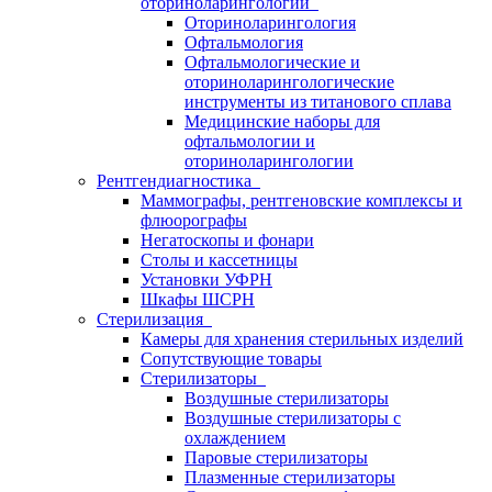
оториноларингологии
Оториноларингология
Офтальмология
Офтальмологические и
оториноларингологические
инструменты из титанового сплава
Медицинские наборы для
офтальмологии и
оториноларингологии
Рентгендиагностика
Маммографы, рентгеновские комплексы и
флюорографы
Негатоскопы и фонари
Столы и кассетницы
Установки УФРН
Шкафы ШСРН
Стерилизация
Камеры для хранения стерильных изделий
Сопутствующие товары
Стерилизаторы
Воздушные стерилизаторы
Воздушные стерилизаторы с
охлаждением
Паровые стерилизаторы
Плазменные стерилизаторы