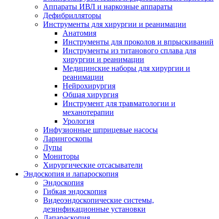
Аппараты ИВЛ и наркозные аппараты
Дефибрилляторы
Инструменты для хирургии и реанимации
Анатомия
Инструменты для проколов и впрыскиваний
Инструменты из титанового сплава для
хирургии и реанимации
Медицинские наборы для хирургии и
реанимации
Нейрохирургия
Общая хирургия
Инструмент для травматологии и
механотерапии
Урология
Инфузионные шприцевые насосы
Ларингоскопы
Лупы
Мониторы
Хирургические отсасыватели
Эндоскопия и лапароскопия
Эндоскопия
Гибкая эндоскопия
Видеоэндоскопические системы,
дезинфикационные установки
Лапараскопия