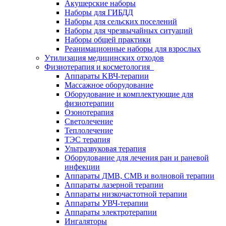
Акушерские наборы
Наборы для ГИБДД
Наборы для сельских поселений
Наборы для чрезвычайных ситуаций
Наборы общей практики
Реанимационные наборы для взрослых
Утилизация медицинских отходов
Физиотерапия и косметология
Аппараты KВЧ-терапии
Массажное оборудование
Оборудование и комплектующие для
физиотерапии
Озонотерапия
Светолечение
Теплолечение
ТЭС терапия
Ультразвуковая терапия
Оборудование для лечения ран и раневой
инфекции
Аппараты ДМВ, СМВ и волновой терапии
Аппараты лазерной терапии
Аппараты низкочастотной терапии
Аппараты УВЧ-терапии
Аппараты электротерапии
Ингаляторы