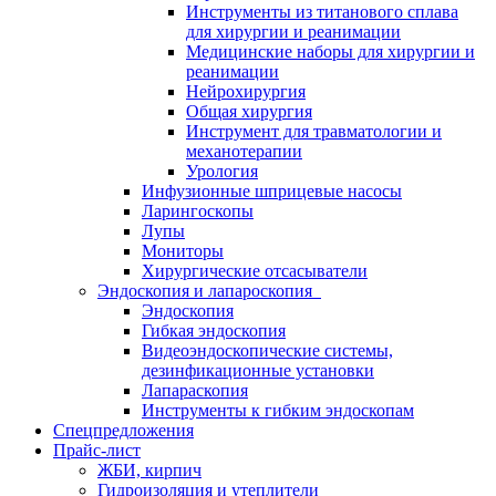
Инструменты из титанового сплава
для хирургии и реанимации
Медицинские наборы для хирургии и
реанимации
Нейрохирургия
Общая хирургия
Инструмент для травматологии и
механотерапии
Урология
Инфузионные шприцевые насосы
Ларингоскопы
Лупы
Мониторы
Хирургические отсасыватели
Эндоскопия и лапароскопия
Эндоскопия
Гибкая эндоскопия
Видеоэндоскопические системы,
дезинфикационные установки
Лапараскопия
Инструменты к гибким эндоскопам
Спецпредложения
Прайс-лист
ЖБИ, кирпич
Гидроизоляция и утеплители