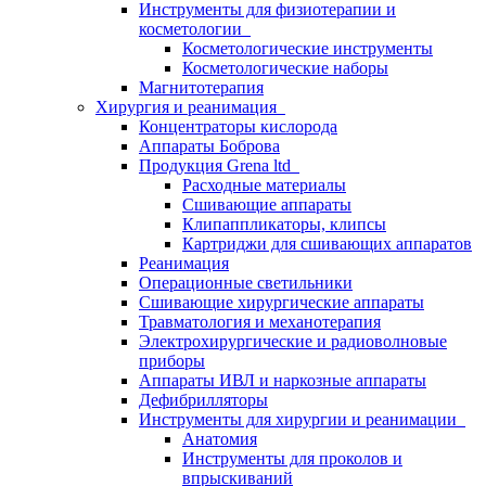
Инструменты для физиотерапии и
косметологии
Косметологические инструменты
Косметологические наборы
Магнитотерапия
Хирургия и реанимация
Концентраторы кислорода
Аппараты Боброва
Продукция Grena ltd
Расходные материалы
Сшивающие аппараты
Клипаппликаторы, клипсы
Картриджи для сшивающих аппаратов
Реанимация
Операционные светильники
Сшивающие хирургические аппараты
Травматология и механотерапия
Электрохирургические и радиоволновые
приборы
Аппараты ИВЛ и наркозные аппараты
Дефибрилляторы
Инструменты для хирургии и реанимации
Анатомия
Инструменты для проколов и
впрыскиваний