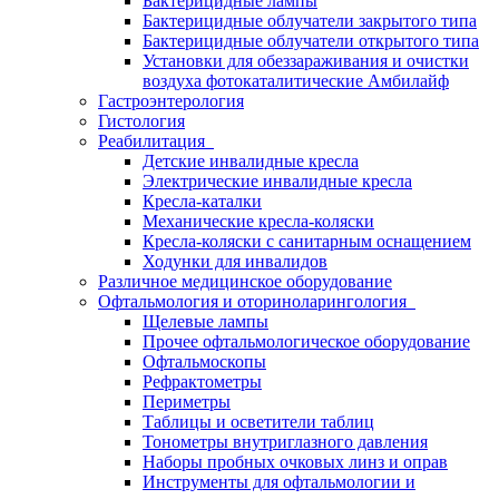
Бактерицидные лампы
Бактерицидные облучатели закрытого типа
Бактерицидные облучатели открытого типа
Установки для обеззараживания и очистки
воздуха фотокаталитические Амбилайф
Гастроэнтерология
Гистология
Реабилитация
Детские инвалидные кресла
Электрические инвалидные кресла
Кресла-каталки
Механические кресла-коляски
Кресла-коляски с санитарным оснащением
Ходунки для инвалидов
Различное медицинское оборудование
Офтальмология и оториноларингология
Щелевые лампы
Прочее офтальмологическое оборудование
Офтальмоскопы
Рефрактометры
Периметры
Таблицы и осветители таблиц
Тонометры внутриглазного давления
Наборы пробных очковых линз и оправ
Инструменты для офтальмологии и