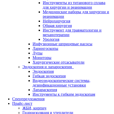
Инструменты из титанового сплава
для хирургии и реанимации
Медицинские наборы для хирургии и
реанимации
Нейрохирургия
Общая хирургия
Инструмент для травматологии и
механотерапии
Урология
Инфузионные шприцевые насосы
Ларингоскопы
Лупы
Мониторы
Хирургические отсасыватели
Эндоскопия и лапароскопия
Эндоскопия
Гибкая эндоскопия
Видеоэндоскопические системы,
дезинфикационные установки
Лапараскопия
Инструменты к гибким эндоскопам
Спецпредложения
Прайс-лист
ЖБИ, кирпич
Гидроизоляция и утеплители