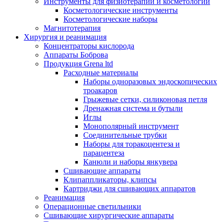
Инструменты для физиотерапии и косметологии
Косметологические инструменты
Косметологические наборы
Магнитотерапия
Хирургия и реанимация
Концентраторы кислорода
Аппараты Боброва
Продукция Grena ltd
Расходные материалы
Наборы одноразовых эндоскопических
троакаров
Грыжевые сетки, силиконовая петля
Дренажная система и бутыли
Иглы
Монополярный инструмент
Соединительные трубки
Наборы для торакоцентеза и
парацентеза
Канюли и наборы янкувера
Сшивающие аппараты
Клипаппликаторы, клипсы
Картриджи для сшивающих аппаратов
Реанимация
Операционные светильники
Сшивающие хирургические аппараты