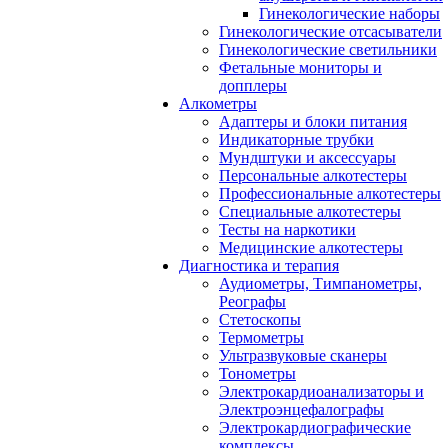
Гинекологические наборы
Гинекологические отсасыватели
Гинекологические светильники
Фетальные мониторы и
допплеры
Алкометры
Адаптеры и блоки питания
Индикаторные трубки
Мундштуки и аксессуары
Персональные алкотестеры
Профессиональные алкотестеры
Специальные алкотестеры
Тесты на наркотики
Медицинские алкотестеры
Диагностика и терапия
Аудиометры, Тимпанометры,
Реографы
Стетоскопы
Термометры
Ультразвуковые сканеры
Тонометры
Электрокардиоанализаторы и
Электроэнцефалографы
Электрокардиографические
комплексы