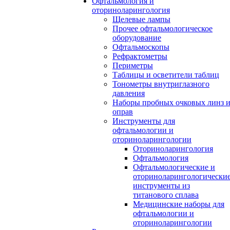
Офтальмология и
оториноларингология
Щелевые лампы
Прочее офтальмологическое
оборудование
Офтальмоскопы
Рефрактометры
Периметры
Таблицы и осветители таблиц
Тонометры внутриглазного
давления
Наборы пробных очковых линз 
оправ
Инструменты для
офтальмологии и
оториноларингологии
Оториноларингология
Офтальмология
Офтальмологические и
оториноларингологически
инструменты из
титанового сплава
Медицинские наборы для
офтальмологии и
оториноларингологии