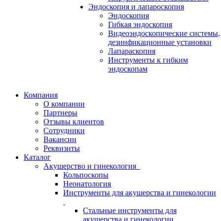
Эндоскопия и лапароскопия
Эндоскопия
Гибкая эндоскопия
Видеоэндоскопические системы,
дезинфикационные установки
Лапараскопия
Инструменты к гибким
эндоскопам
Компания
О компании
Партнеры
Отзывы клиентов
Сотрудники
Вакансии
Реквизиты
Каталог
Акушерство и гинекология
Кольпоскопы
Неонатология
Инструменты для акушерства и гинекологии
Стальные инструменты для
акушерства и гинекологии