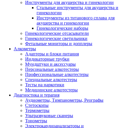
Инструменты для акушерства и гинекологии
Стальные инструменты для акушерства и
гинекологии
Инструменты из титанового сплава для
акушерства и гинекологии
Гинекологические наборы
Гинекологические отсасыватели
Гинекологические светильники
Фетальные мониторы и допплеры
Алкометры
Адаптеры и блоки питания
Индикаторные трубки
Мундштуки и аксессуары
Персональные алкотестеры
Профессиональные алкотестеры
Специальные алкотестеры
Тесты на наркотики
Медицинские алкотестеры
Диагностика и терапия
Аудиометры, Тимпанометры, Реографы
Стетоскопы
Термометры
Ультразвуковые сканеры
Тонометры
Электрокардиоанализаторы и