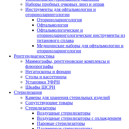
Наборы пробных очковых линз и оправ
Инструменты для офтальмологии и
оториноларингологии
Оториноларингология
Офтальмология
Офтальмологические и
оториноларингологические инструменты из
титанового сплава
Медицинские наборы для офтальмологии и
оториноларингологии
Рентгендиагностика
Маммографы, рентгеновские комплексы и
флюорографы
Негатоскопы и фонари
Столы и кассетницы
Установки УФРН
Шкафы ШСРН
Стерилизация
Камеры для хранения стерильных изделий
Сопутствующие товары
Стерилизаторы
Воздушные стерилизаторы
Воздушные стерилизаторы с охлаждением
Паровые стерилизаторы
Плазменные стерилизаторы