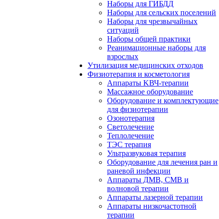
Наборы для ГИБДД
Наборы для сельских поселений
Наборы для чрезвычайных
ситуаций
Наборы общей практики
Реанимационные наборы для
взрослых
Утилизация медицинских отходов
Физиотерапия и косметология
Аппараты KВЧ-терапии
Массажное оборудование
Оборудование и комплектующие
для физиотерапии
Озонотерапия
Светолечение
Теплолечение
ТЭС терапия
Ультразвуковая терапия
Оборудование для лечения ран и
раневой инфекции
Аппараты ДМВ, СМВ и
волновой терапии
Аппараты лазерной терапии
Аппараты низкочастотной
терапии