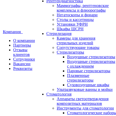
Рентгендиагностика
Маммографы, рентгеновские
комплексы и флюорографы
Негатоскопы и фонари
Столы и кассетницы
Установки УФРН
Шкафы ШСРН
Компания
Стерилизация
Камеры для хранения
О компании
стерильных изделий
Партнеры
Сопутствующие товары
Отзывы
Стерилизаторы
клиентов
Воздушные стерилизаторы
Сотрудники
Воздушные стерилизаторы
Вакансии
с охлаждением
Реквизиты
Паровые стерилизаторы
Плазменные
стерилизаторы
Суховоздушные шкафы
Ультразвуковые ванны и мойки
Стоматология
Аппараты светоотверждения
композитных материалов
Инструменты для стоматологии
Стоматологические набор