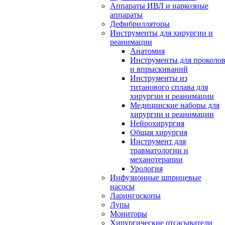
Аппараты ИВЛ и наркозные
аппараты
Дефибрилляторы
Инструменты для хирургии и
реанимации
Анатомия
Инструменты для проколо
и впрыскиваний
Инструменты из
титанового сплава для
хирургии и реанимации
Медицинские наборы для
хирургии и реанимации
Нейрохирургия
Общая хирургия
Инструмент для
травматологии и
механотерапии
Урология
Инфузионные шприцевые
насосы
Ларингоскопы
Лупы
Мониторы
Хирургические отсасыватели