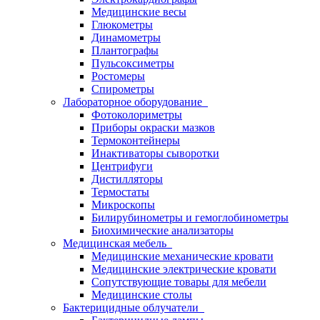
Медицинские весы
Глюкометры
Динамометры
Плантографы
Пульсоксиметры
Ростомеры
Спирометры
Лабораторное оборудование
Фотоколориметры
Приборы окраски мазков
Термоконтейнеры
Инактиваторы сыворотки
Центрифуги
Дистилляторы
Термостаты
Микроскопы
Билирубинометры и гемоглобинометры
Биохимические анализаторы
Медицинская мебель
Медицинские механические кровати
Медицинские электрические кровати
Сопутствующие товары для мебели
Медицинские столы
Бактерицидные облучатели