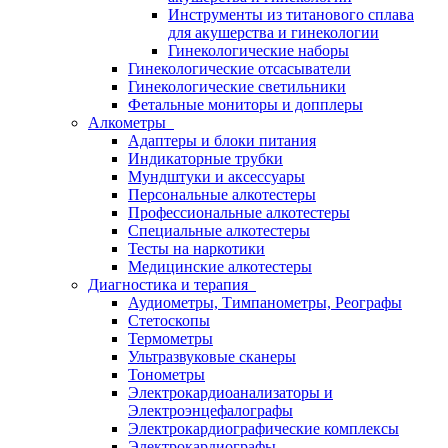
Инструменты из титанового сплава
для акушерства и гинекологии
Гинекологические наборы
Гинекологические отсасыватели
Гинекологические светильники
Фетальные мониторы и допплеры
Алкометры
Адаптеры и блоки питания
Индикаторные трубки
Мундштуки и аксессуары
Персональные алкотестеры
Профессиональные алкотестеры
Специальные алкотестеры
Тесты на наркотики
Медицинские алкотестеры
Диагностика и терапия
Аудиометры, Тимпанометры, Реографы
Стетоскопы
Термометры
Ультразвуковые сканеры
Тонометры
Электрокардиоанализаторы и
Электроэнцефалографы
Электрокардиографические комплексы
Электрокардиографы