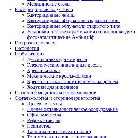
Медицинские столы
Бактерицидные облучатели
Бактерицидные лампы
Бактерицидные облучатели закрытого типа
Бактерицидные облучатели открытого типа
Установки для обеззараживания и очистки воздуха
фотокаталитические Амбилайф
Гастроэнтерология
Гистология
Реабилитация
Детские инвалидные кресла
Электрические инвалидные кресла
Кресла-каталки
Механические кресла-коляски
Кресла-коляски с санитарным оснащением
Ходунки для инвалидов
Различное медицинское оборудование
Офтальмология и оториноларингология
Щелевые лампы
Прочее офтальмологическое оборудование
Офтальмоскопы
Рефрактометры
Периметры
Таблицы и осветители таблиц
Тонометры внутриглазного давления