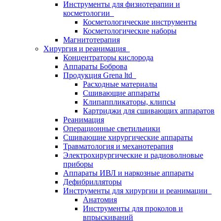
Инструменты для физиотерапии и
косметологии
Косметологические инструменты
Косметологические наборы
Магнитотерапия
Хирургия и реанимация
Концентраторы кислорода
Аппараты Боброва
Продукция Grena ltd
Расходные материалы
Сшивающие аппараты
Клипаппликаторы, клипсы
Картриджи для сшивающих аппаратов
Реанимация
Операционные светильники
Сшивающие хирургические аппараты
Травматология и механотерапия
Электрохирургические и радиоволновые
приборы
Аппараты ИВЛ и наркозные аппараты
Дефибрилляторы
Инструменты для хирургии и реанимации
Анатомия
Инструменты для проколов и
впрыскиваний