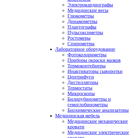
Электрокардиографы
Медицинские весы
Глюкометры
Динамометры
Плантографы
Пульсоксиметры
Ростомеры
Спирометры
Лабораторное оборудование
Фотоколориметры
Приборы окраски мазков
Термоконтейнеры
Инактиваторы сыворотки
Центрифуги
Дистилляторы
Термостаты
Микроскопы
Билирубинометры и
гемоглобинометры
Биохимические анализаторы
Медицинская мебель
Медицинские механические
кровати
Медицинские электрические
кровати