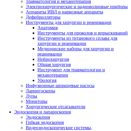
Травматология и механотерапия
Электрохирургические и радиоволновые приборы
Аппараты ИВЛ и наркозные аппараты
Дефибрилляторы
Инструменты для хирургии и реанимации
Анатомия
Инструменты для проколов и впрыскиваний
Инструменты из титанового сплава для
хирургии и реанимации
Медицинские наборы для хирургии и
реанимации
Нейрохирургия
Общая хирургия
Инструмент для травматологии и
механотерапии
Урология
Инфузионные шприцевые насосы
Ларингоскопы
Лупы
Мониторы
Хирургические отсасыватели
Эндоскопия и лапароскопия
Эндоскопия
Гибкая эндоскопия
Видеоэндоскопические системы,