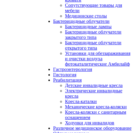
Сопутствующие товары для
мебели
Медицинские столы
Бактерицидные облучатели
Бактерицидные лампы
Бактерицидные облучатели
закрытого типа
Бактерицидные облучатели
открытого типа
Установки для обеззараживания
и очистки воздуха
фотокаталитические Амбилайф
Гастроэнтерология
Гистология
Реабилитация
Детские инвалидные кресла
Электрические инвалидные
кресла
Кресла-каталки
Механические кресла-коляски
Кресла-коляски с санитарным
оснащением
Ходунки для инвалидов
Различное медицинское оборудование