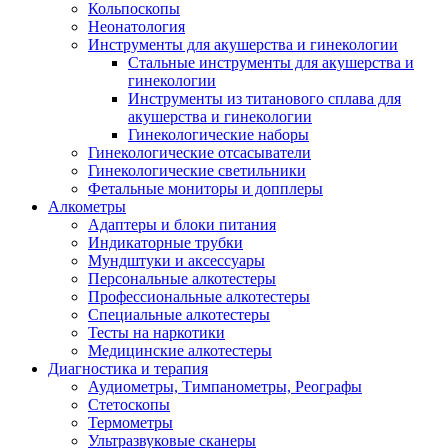
Кольпоскопы
Неонатология
Инструменты для акушерства и гинекологии
Стальные инструменты для акушерства и
гинекологии
Инструменты из титанового сплава для
акушерства и гинекологии
Гинекологические наборы
Гинекологические отсасыватели
Гинекологические светильники
Фетальные мониторы и допплеры
Алкометры
Адаптеры и блоки питания
Индикаторные трубки
Мундштуки и аксессуары
Персональные алкотестеры
Профессиональные алкотестеры
Специальные алкотестеры
Тесты на наркотики
Медицинские алкотестеры
Диагностика и терапия
Аудиометры, Тимпанометры, Реографы
Стетоскопы
Термометры
Ультразвуковые сканеры