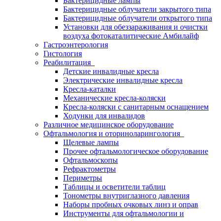
Бактерицидные лампы
Бактерицидные облучатели закрытого типа
Бактерицидные облучатели открытого типа
Установки для обеззараживания и очистки
воздуха фотокаталитические Амбилайф
Гастроэнтерология
Гистология
Реабилитация
Детские инвалидные кресла
Электрические инвалидные кресла
Кресла-каталки
Механические кресла-коляски
Кресла-коляски с санитарным оснащением
Ходунки для инвалидов
Различное медицинское оборудование
Офтальмология и оториноларингология
Щелевые лампы
Прочее офтальмологическое оборудование
Офтальмоскопы
Рефрактометры
Периметры
Таблицы и осветители таблиц
Тонометры внутриглазного давления
Наборы пробных очковых линз и оправ
Инструменты для офтальмологии и