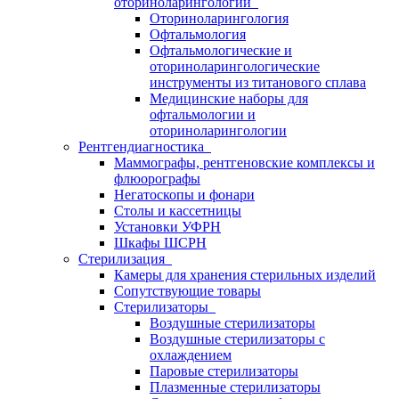
оториноларингологии
Оториноларингология
Офтальмология
Офтальмологические и
оториноларингологические
инструменты из титанового сплава
Медицинские наборы для
офтальмологии и
оториноларингологии
Рентгендиагностика
Маммографы, рентгеновские комплексы и
флюорографы
Негатоскопы и фонари
Столы и кассетницы
Установки УФРН
Шкафы ШСРН
Стерилизация
Камеры для хранения стерильных изделий
Сопутствующие товары
Стерилизаторы
Воздушные стерилизаторы
Воздушные стерилизаторы с
охлаждением
Паровые стерилизаторы
Плазменные стерилизаторы