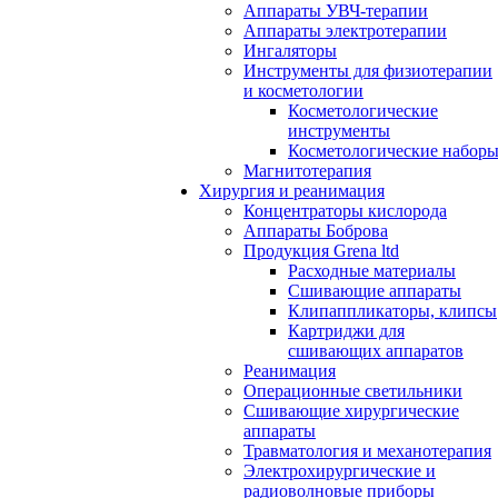
Аппараты УВЧ-терапии
Аппараты электротерапии
Ингаляторы
Инструменты для физиотерапии
и косметологии
Косметологические
инструменты
Косметологические набор
Магнитотерапия
Хирургия и реанимация
Концентраторы кислорода
Аппараты Боброва
Продукция Grena ltd
Расходные материалы
Сшивающие аппараты
Клипаппликаторы, клипсы
Картриджи для
сшивающих аппаратов
Реанимация
Операционные светильники
Сшивающие хирургические
аппараты
Травматология и механотерапия
Электрохирургические и
радиоволновые приборы