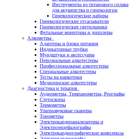
Инструменты из титанового сплава
для акушерства и гинекологии
Гинекологические наборы
Гинекологические отсасыватели
Гинекологические светильники
Фетальные мониторы и допплеры
Алкометры
Адаптеры и блоки питания
Индикаторные трубки
Мундштуки и аксессуары
Персональные алкотестеры
Профессиональные алкотестеры
Специальные алкотестеры
Тесты на наркотики
Медицинские алкотестеры
Диагностика и терапия
Аудиометры, Тимпанометры, Реографы
Стетоскопы
Термометры
Ультразвуковые сканеры
Тонометры
Электрокардиоанализаторы и
Электроэнцефалографы
Электрокардиографические комплексы
Электрокардиографы