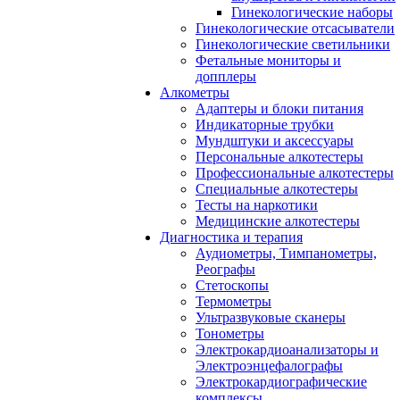
Гинекологические наборы
Гинекологические отсасыватели
Гинекологические светильники
Фетальные мониторы и
допплеры
Алкометры
Адаптеры и блоки питания
Индикаторные трубки
Мундштуки и аксессуары
Персональные алкотестеры
Профессиональные алкотестеры
Специальные алкотестеры
Тесты на наркотики
Медицинские алкотестеры
Диагностика и терапия
Аудиометры, Тимпанометры,
Реографы
Стетоскопы
Термометры
Ультразвуковые сканеры
Тонометры
Электрокардиоанализаторы и
Электроэнцефалографы
Электрокардиографические
комплексы