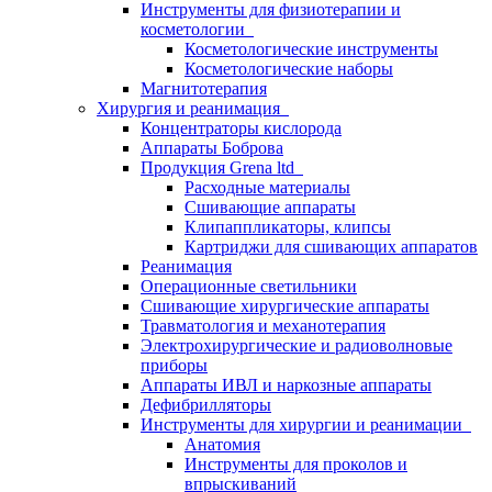
Инструменты для физиотерапии и
косметологии
Косметологические инструменты
Косметологические наборы
Магнитотерапия
Хирургия и реанимация
Концентраторы кислорода
Аппараты Боброва
Продукция Grena ltd
Расходные материалы
Сшивающие аппараты
Клипаппликаторы, клипсы
Картриджи для сшивающих аппаратов
Реанимация
Операционные светильники
Сшивающие хирургические аппараты
Травматология и механотерапия
Электрохирургические и радиоволновые
приборы
Аппараты ИВЛ и наркозные аппараты
Дефибрилляторы
Инструменты для хирургии и реанимации
Анатомия
Инструменты для проколов и
впрыскиваний