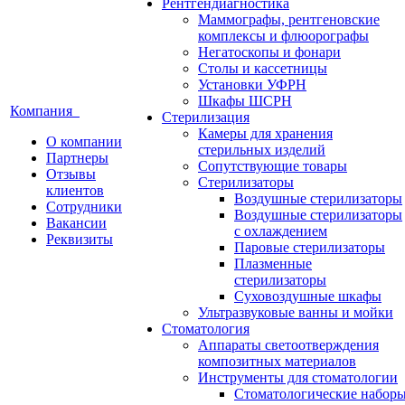
Рентгендиагностика
Маммографы, рентгеновские
комплексы и флюорографы
Негатоскопы и фонари
Столы и кассетницы
Установки УФРН
Шкафы ШСРН
Компания
Стерилизация
Камеры для хранения
О компании
стерильных изделий
Партнеры
Сопутствующие товары
Отзывы
Стерилизаторы
клиентов
Воздушные стерилизаторы
Сотрудники
Воздушные стерилизаторы
Вакансии
с охлаждением
Реквизиты
Паровые стерилизаторы
Плазменные
стерилизаторы
Суховоздушные шкафы
Ультразвуковые ванны и мойки
Стоматология
Аппараты светоотверждения
композитных материалов
Инструменты для стоматологии
Стоматологические набор