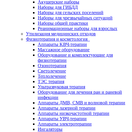
Акушерские наборы
Наборы для ГИБДД
Наборы для сельских поселений
Наборы для чрезвычайных ситуаций
Наборы общей практики
Реанимационные наборы для взрослых
Утилизация медицинских отходов
Физиотерапия и косметология
Аппараты KВЧ-терапии
Массажное оборудование
Оборудование и комплектующие для
физиотерапии
Озонотерапия
Светолечение
Теплолечение
ТЭС терапия
Ультразвуковая терапия
Оборудование для лечения ран и раневой
инфекции
Аппараты ДМВ, СМВ и волновой терапии
Аппараты лазерной терапии
Аппараты низкочастотной терапии
Аппараты УВЧ-терапии
Аппараты электротерапии
Ингаляторы