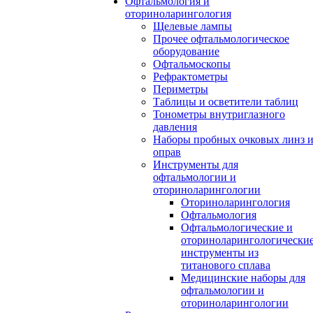
Офтальмология и
оториноларингология
Щелевые лампы
Прочее офтальмологическое
оборудование
Офтальмоскопы
Рефрактометры
Периметры
Таблицы и осветители таблиц
Тонометры внутриглазного
давления
Наборы пробных очковых линз 
оправ
Инструменты для
офтальмологии и
оториноларингологии
Оториноларингология
Офтальмология
Офтальмологические и
оториноларингологически
инструменты из
титанового сплава
Медицинские наборы для
офтальмологии и
оториноларингологии