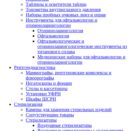
Таблицы и осветители таблиц
Тонометры внутриглазного давления
Наборы пробных очковых линз и оправ
Инструменты для офтальмологии и
оториноларингологии
Оториноларингология
Офтальмология
Офтальмологические и
оториноларингологические инструменты из
титанового сплава
Медицинские наборы для офтальмологии и
оториноларингологии
Рентгендиагностика
Маммографы, рентгеновские комплексы и
флюорографы
Негатоскопы и фонари
Столы и кассетницы
Установки УФРН
Шкафы ШСРН
Стерилизация
Камеры для хранения стерильных изделий
Сопутствующие товары
Стерилизаторы
Воздушные стерилизаторы
Воздушные стерилизаторы с охлаждением