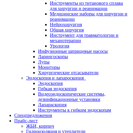
Инструменты из титанового сплава
для хирургии и реанимации
Медицинские наборы для хирургии и
реанимации
Нейрохирургия
Общая хирургия
Инструмент для травматологии и
механотерапии
Урология
Инфузионные шприцевые насосы
Ларингоскопы
Лупы
Мониторы
Хирургические отсасыватели
Эндоскопия и лапароскопия
Эндоскопия
Гибкая эндоскопия
Видеоэндоскопические системы,
дезинфикационные установки
Лапараскопия
Инструменты к гибким эндоскопам
Спецпредложения
Прайс-лист
ЖБИ, кирпич
Гидроизоляция и утеплители