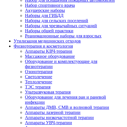
Набор для оснащения пожарных автомобилей
Набор спортивного врача
Акушерские наборы
Наборы для ГИБДД
Наборы для сельских поселений
Наборы для чрезвычайных ситуаций
Наборы общей практики
Реанимационные наборы для взрослых
Утилизация медицинских отходов
Физиотерапия и косметология
Аппараты KВЧ-терапии
Массажное оборудование
Оборудование и комплектующие для
физиотерапии
Озонотерапия
Светолечение
Теплолечение
ТЭС терапия
Ультразвуковая терапия
Оборудование для лечения ран и раневой
инфекции
Аппараты ДМВ, СМВ и волновой терапии
Аппараты лазерной терапии
Аппараты низкочастотной терапии
Аппараты УВЧ-терапии