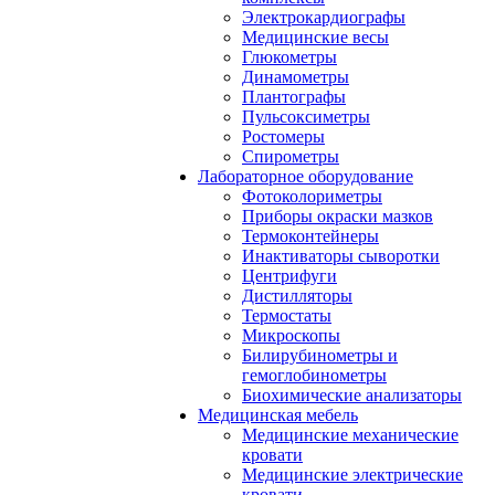
Электрокардиографы
Медицинские весы
Глюкометры
Динамометры
Плантографы
Пульсоксиметры
Ростомеры
Спирометры
Лабораторное оборудование
Фотоколориметры
Приборы окраски мазков
Термоконтейнеры
Инактиваторы сыворотки
Центрифуги
Дистилляторы
Термостаты
Микроскопы
Билирубинометры и
гемоглобинометры
Биохимические анализаторы
Медицинская мебель
Медицинские механические
кровати
Медицинские электрические
кровати