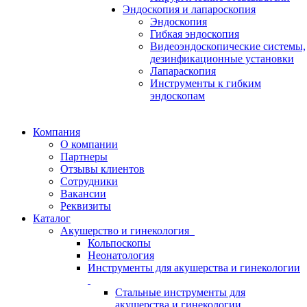
Эндоскопия и лапароскопия
Эндоскопия
Гибкая эндоскопия
Видеоэндоскопические системы,
дезинфикационные установки
Лапараскопия
Инструменты к гибким
эндоскопам
Компания
О компании
Партнеры
Отзывы клиентов
Сотрудники
Вакансии
Реквизиты
Каталог
Акушерство и гинекология
Кольпоскопы
Неонатология
Инструменты для акушерства и гинекологии
Стальные инструменты для
акушерства и гинекологии