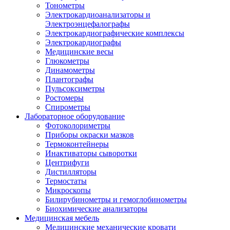
Тонометры
Электрокардиоанализаторы и
Электроэнцефалографы
Электрокардиографические комплексы
Электрокардиографы
Медицинские весы
Глюкометры
Динамометры
Плантографы
Пульсоксиметры
Ростомеры
Спирометры
Лабораторное оборудование
Фотоколориметры
Приборы окраски мазков
Термоконтейнеры
Инактиваторы сыворотки
Центрифуги
Дистилляторы
Термостаты
Микроскопы
Билирубинометры и гемоглобинометры
Биохимические анализаторы
Медицинская мебель
Медицинские механические кровати