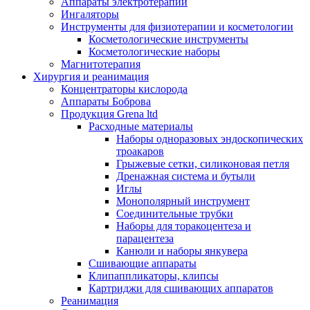
Аппараты электротерапии
Ингаляторы
Инструменты для физиотерапии и косметологии
Косметологические инструменты
Косметологические наборы
Магнитотерапия
Хирургия и реанимация
Концентраторы кислорода
Аппараты Боброва
Продукция Grena ltd
Расходные материалы
Наборы одноразовых эндоскопических
троакаров
Грыжевые сетки, силиконовая петля
Дренажная система и бутыли
Иглы
Монополярный инструмент
Соединительные трубки
Наборы для торакоцентеза и
парацентеза
Канюли и наборы янкувера
Сшивающие аппараты
Клипаппликаторы, клипсы
Картриджи для сшивающих аппаратов
Реанимация