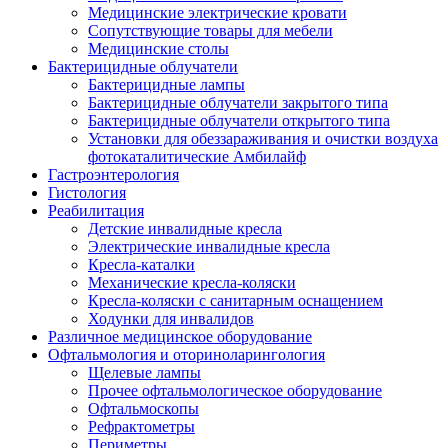
Медицинские электрические кровати
Сопутствующие товары для мебели
Медицинские столы
Бактерицидные облучатели
Бактерицидные лампы
Бактерицидные облучатели закрытого типа
Бактерицидные облучатели открытого типа
Установки для обеззараживания и очистки воздуха
фотокаталитические Амбилайф
Гастроэнтерология
Гистология
Реабилитация
Детские инвалидные кресла
Электрические инвалидные кресла
Кресла-каталки
Механические кресла-коляски
Кресла-коляски с санитарным оснащением
Ходунки для инвалидов
Различное медицинское оборудование
Офтальмология и оториноларингология
Щелевые лампы
Прочее офтальмологическое оборудование
Офтальмоскопы
Рефрактометры
Периметры