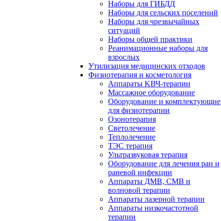
Наборы для ГИБДД
Наборы для сельских поселений
Наборы для чрезвычайных
ситуаций
Наборы общей практики
Реанимационные наборы для
взрослых
Утилизация медицинских отходов
Физиотерапия и косметология
Аппараты KВЧ-терапии
Массажное оборудование
Оборудование и комплектующие
для физиотерапии
Озонотерапия
Светолечение
Теплолечение
ТЭС терапия
Ультразвуковая терапия
Оборудование для лечения ран и
раневой инфекции
Аппараты ДМВ, СМВ и
волновой терапии
Аппараты лазерной терапии
Аппараты низкочастотной
терапии