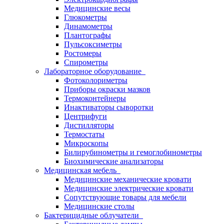
Медицинские весы
Глюкометры
Динамометры
Плантографы
Пульсоксиметры
Ростомеры
Спирометры
Лабораторное оборудование
Фотоколориметры
Приборы окраски мазков
Термоконтейнеры
Инактиваторы сыворотки
Центрифуги
Дистилляторы
Термостаты
Микроскопы
Билирубинометры и гемоглобинометры
Биохимические анализаторы
Медицинская мебель
Медицинские механические кровати
Медицинские электрические кровати
Сопутствующие товары для мебели
Медицинские столы
Бактерицидные облучатели