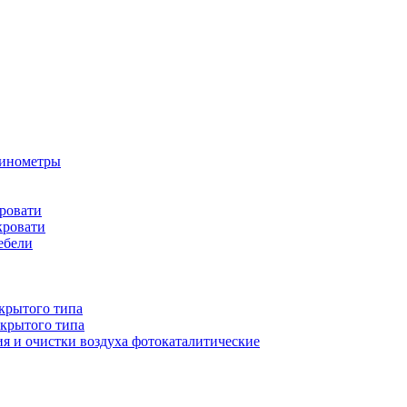
бинометры
ровати
кровати
ебели
крытого типа
ткрытого типа
ия и очистки воздуха фотокаталитические