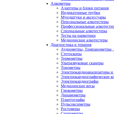
Алкометры
Адаптеры и блоки питания
Индикаторные трубки
Мундштуки и аксессуары
Персональные алкотестеры
Профессиональные алкотесте
Специальные алкотестеры
Тесты на наркотики
Медицинские алкотестеры
Диагностика и терапия
Аудиометры, Тимпанометры,
Стетоскопы
Термометры
Ультразвуковые сканеры
Тонометры
Электрокардиоанализаторы и
Электрокардиографические к
Электрокардиографы
Медицинские весы
Глюкометры
Динамометры
Плантографы
Пульсоксиметры
Ростомеры
Спирометры