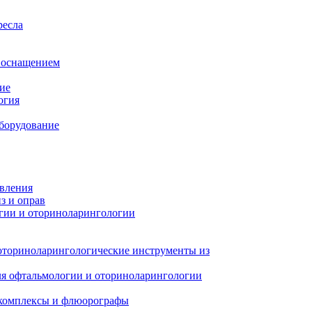
ресла
м оснащением
ие
огия
борудование
авления
з и оправ
гии и оториноларингологии
оториноларингологические инструменты из
я офтальмологии и оториноларингологии
 комплексы и флюорографы