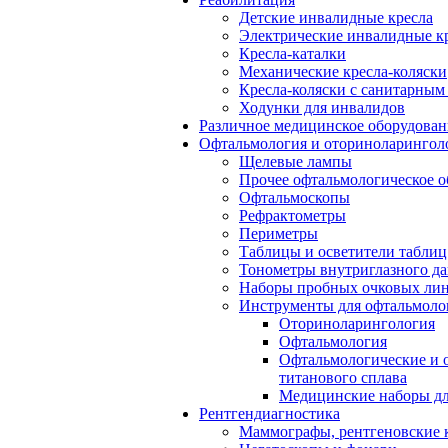
Детские инвалидные кресла
Электрические инвалидные к
Кресла-каталки
Механические кресла-коляски
Кресла-коляски с санитарны
Ходунки для инвалидов
Различное медицинское оборудован
Офтальмология и оториноларингол
Щелевые лампы
Прочее офтальмологическое о
Офтальмоскопы
Рефрактометры
Периметры
Таблицы и осветители таблиц
Тонометры внутриглазного д
Наборы пробных очковых лин
Инструменты для офтальмоло
Оториноларингология
Офтальмология
Офтальмологические и 
титанового сплава
Медицинские наборы дл
Рентгендиагностика
Маммографы, рентгеновские