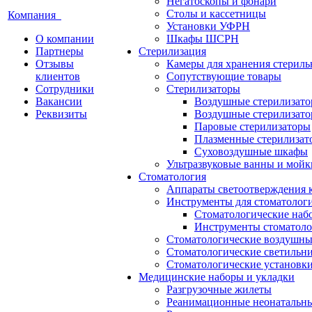
Негатоскопы и фонари
Столы и кассетницы
Компания
Установки УФРН
О компании
Шкафы ШСРН
Партнеры
Стерилизация
Отзывы
Камеры для хранения стериль
клиентов
Сопутствующие товары
Сотрудники
Стерилизаторы
Вакансии
Воздушные стерилизат
Реквизиты
Воздушные стерилизато
Паровые стерилизаторы
Плазменные стерилизат
Суховоздушные шкафы
Ультразвуковые ванны и мойк
Стоматология
Аппараты светоотверждения 
Инструменты для стоматолог
Стоматологические наб
Инструменты стоматоло
Стоматологические воздушны
Стоматологические светильн
Стоматологические установк
Медицинские наборы и укладки
Разгрузочные жилеты
Реанимационные неонатальн