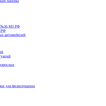
кие наборы
у №36 МЗ РФ
 РФ
ых автомобилей
ий
туаций
взрослых
ие для физиотерапии