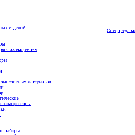
ных изделий
Спецпредлож
оры
ры с охлаждением
оры
и
композитных материалов
ии
оры
гические
е компрессоры
ики
и
ые наборы