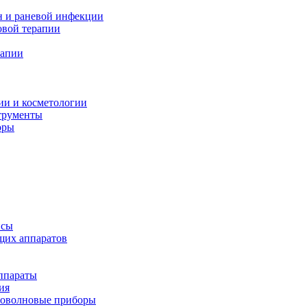
н и раневой инфекции
вой терапии
рапии
ии и косметологии
трументы
оры
псы
щих аппаратов
ппараты
ия
иоволновые приборы