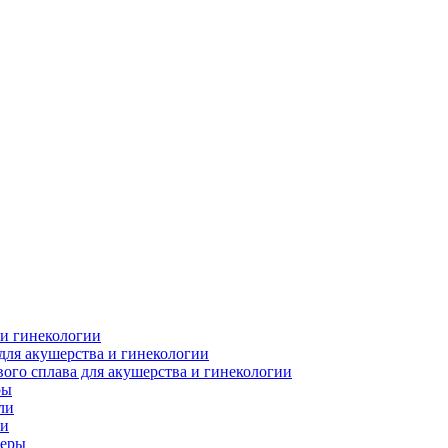
 и гинекологии
для акушерства и гинекологии
ого сплава для акушерства и гинекологии
ры
ли
ки
леры