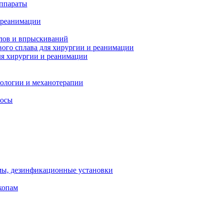
ппараты
 реанимации
лов и впрыскиваний
ого сплава для хирургии и реанимации
я хирургии и реанимации
тологии и механотерапии
сосы
мы, дезинфикационные установки
копам