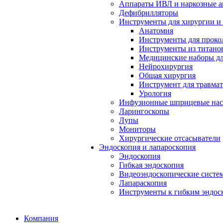
Аппараты ИВЛ и наркозные а
Дефибрилляторы
Инструменты для хирургии и
Анатомия
Инструменты для проко
Инструменты из титанов
Медицинские наборы дл
Нейрохирургия
Общая хирургия
Инструмент для травма
Урология
Инфузионные шприцевые на
Ларингоскопы
Лупы
Мониторы
Хирургические отсасыватели
Эндоскопия и лапароскопия
Эндоскопия
Гибкая эндоскопия
Видеоэндоскопические систе
Лапараскопия
Инструменты к гибким эндос
Компания