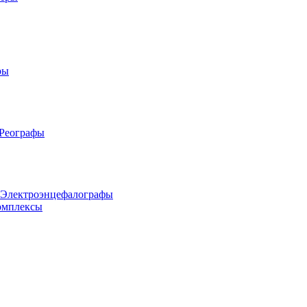
ры
 Реографы
 Электроэнцефалографы
омплексы