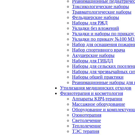
Реанимационные педиатричес
Токсикологические наборы
Травматологические наборы
Фельдшерские наборы
Наборы для РЖД
Укладки без вложений
Укладки и наборы по приказ
Укладки по приказу №100 МЗ
Набор для оснащения пожарн
Набор спортивного врача
Акушерские наборы
Наборы для ГИБДД
Наборы для сельских поселен
Наборы для чрезвычайных си
Наборы общей практики
Реанимационные наборы для 
Утилизация медицинских отходов
Физиотерапия и косметология
Аппараты KВЧ-терапии
Массажное оборудование
Оборудование и комплектующ
Озонотерапия
Светолечение
Теплолечение
ТЭС терапия