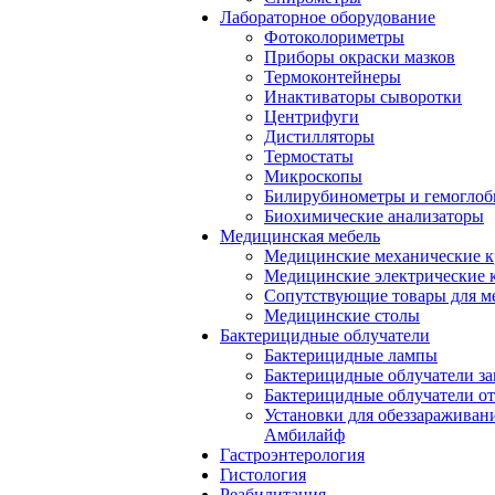
Лабораторное оборудование
Фотоколориметры
Приборы окраски мазков
Термоконтейнеры
Инактиваторы сыворотки
Центрифуги
Дистилляторы
Термостаты
Микроскопы
Билирубинометры и гемогло
Биохимические анализаторы
Медицинская мебель
Медицинские механические к
Медицинские электрические 
Сопутствующие товары для м
Медицинские столы
Бактерицидные облучатели
Бактерицидные лампы
Бактерицидные облучатели за
Бактерицидные облучатели о
Установки для обеззараживан
Амбилайф
Гастроэнтерология
Гистология
Реабилитация