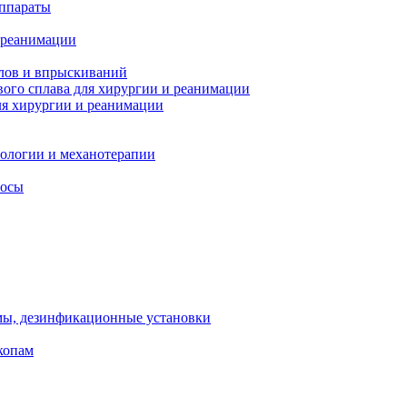
ппараты
 реанимации
лов и впрыскиваний
ого сплава для хирургии и реанимации
я хирургии и реанимации
тологии и механотерапии
сосы
мы, дезинфикационные установки
копам