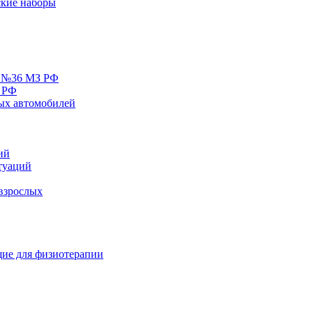
кие наборы
у №36 МЗ РФ
 РФ
ых автомобилей
ий
туаций
взрослых
ие для физиотерапии