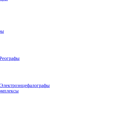
ры
 Реографы
 Электроэнцефалографы
омплексы