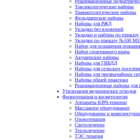
Реанимационные педиатричес
Токсикологические наборы
Травматологические наборы
Фельдшерские наборы
Наборы для РЖД
Укладки без вложений
Укладки и наборы по приказ
Укладки по приказу №100 МЗ
Набор для оснащения пожарн
Набор спортивного врача
Акушерские наборы
Наборы для ГИБДД
Наборы для сельских поселен
Наборы для чрезвычайных си
Наборы общей практики
Реанимационные наборы для 
Утилизация медицинских отходов
Физиотерапия и косметология
Аппараты KВЧ-терапии
Массажное оборудование
Оборудование и комплектующ
Озонотерапия
Светолечение
Теплолечение
ТЭС терапия