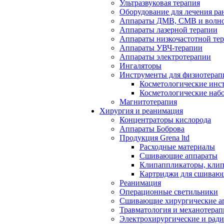
Ультразвуковая терапия
Оборудование для лечения ра
Аппараты ДМВ, СМВ и волно
Аппараты лазерной терапии
Аппараты низкочастотной те
Аппараты УВЧ-терапии
Аппараты электротерапии
Ингаляторы
Инструменты для физиотерап
Косметологические инс
Косметологические наб
Магнитотерапия
Хирургия и реанимация
Концентраторы кислорода
Аппараты Боброва
Продукция Grena ltd
Расходные материалы
Сшивающие аппараты
Клипаппликаторы, кли
Картриджи для сшиваю
Реанимация
Операционные светильники
Сшивающие хирургические а
Травматология и механотерап
Электрохирургические и рад