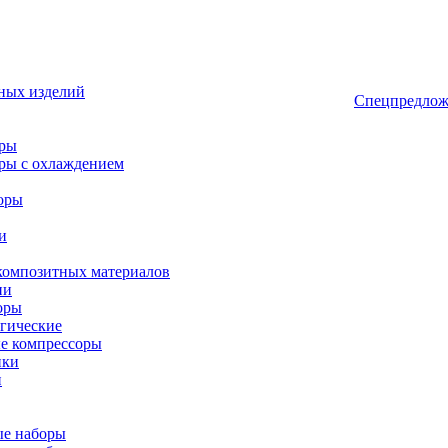
ных изделий
Спецпредлож
оры
ры с охлаждением
оры
и
композитных материалов
ии
оры
гические
е компрессоры
ики
и
ые наборы