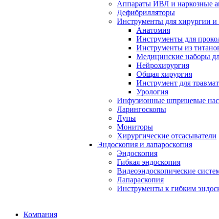
Аппараты ИВЛ и наркозные а
Дефибрилляторы
Инструменты для хирургии и
Анатомия
Инструменты для проко
Инструменты из титанов
Медицинские наборы дл
Нейрохирургия
Общая хирургия
Инструмент для травма
Урология
Инфузионные шприцевые на
Ларингоскопы
Лупы
Мониторы
Хирургические отсасыватели
Эндоскопия и лапароскопия
Эндоскопия
Гибкая эндоскопия
Видеоэндоскопические систе
Лапараскопия
Инструменты к гибким эндос
Компания