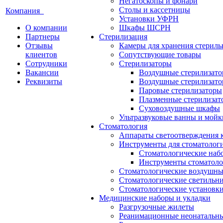
Негатоскопы и фонари
Столы и кассетницы
Компания
Установки УФРН
О компании
Шкафы ШСРН
Партнеры
Стерилизация
Отзывы
Камеры для хранения стериль
клиентов
Сопутствующие товары
Сотрудники
Стерилизаторы
Вакансии
Воздушные стерилизат
Реквизиты
Воздушные стерилизато
Паровые стерилизаторы
Плазменные стерилизат
Суховоздушные шкафы
Ультразвуковые ванны и мойк
Стоматология
Аппараты светоотверждения 
Инструменты для стоматолог
Стоматологические наб
Инструменты стоматоло
Стоматологические воздушны
Стоматологические светильн
Стоматологические установк
Медицинские наборы и укладки
Разгрузочные жилеты
Реанимационные неонатальн