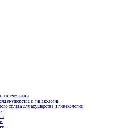
 и гинекологии
для акушерства и гинекологии
ого сплава для акушерства и гинекологии
ры
ли
ки
леры