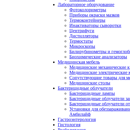
Лабораторное оборудование
Фотоколориметры
Приборы окраски мазков
Термоконтейнеры
Инактиваторы сыворотки
Центрифуги
Дистилляторы
Термостаты
Микроскопы
Билирубинометры и гемогло
Биохимические анализаторы
Медицинская мебель
Медицинские механические к
Медицинские электрические 
Сопутствующие товары для м
Медицинские столы
Бактерицидные облучатели
Бактерицидные лампы
Бактерицидные облучатели за
Бактерицидные облучатели о
Установки для обеззараживан
Амбилайф
Гастроэнтерология
Гистология
Реабилитация