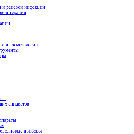
н и раневой инфекции
вой терапии
рапии
ии и косметологии
трументы
оры
псы
щих аппаратов
ппараты
ия
иоволновые приборы