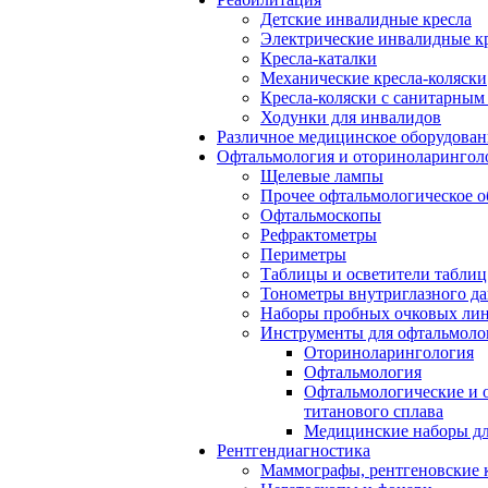
Детские инвалидные кресла
Электрические инвалидные к
Кресла-каталки
Механические кресла-коляски
Кресла-коляски с санитарны
Ходунки для инвалидов
Различное медицинское оборудован
Офтальмология и оториноларингол
Щелевые лампы
Прочее офтальмологическое о
Офтальмоскопы
Рефрактометры
Периметры
Таблицы и осветители таблиц
Тонометры внутриглазного д
Наборы пробных очковых лин
Инструменты для офтальмоло
Оториноларингология
Офтальмология
Офтальмологические и 
титанового сплава
Медицинские наборы дл
Рентгендиагностика
Маммографы, рентгеновские