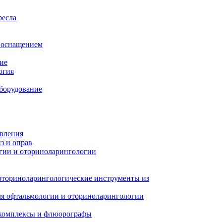
ресла
м оснащением
ие
огия
борудование
авления
з и оправ
гии и оториноларингологии
оториноларингологические инструменты из
я офтальмологии и оториноларингологии
 комплексы и флюорографы