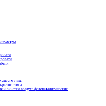
бинометры
ровати
кровати
ебели
крытого типа
ткрытого типа
ия и очистки воздуха фотокаталитические