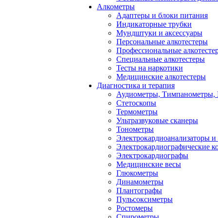
Алкометры
Адаптеры и блоки питания
Индикаторные трубки
Мундштуки и аксессуары
Персональные алкотестеры
Профессиональные алкотесте
Специальные алкотестеры
Тесты на наркотики
Медицинские алкотестеры
Диагностика и терапия
Аудиометры, Тимпанометры,
Стетоскопы
Термометры
Ультразвуковые сканеры
Тонометры
Электрокардиоанализаторы и
Электрокардиографические к
Электрокардиографы
Медицинские весы
Глюкометры
Динамометры
Плантографы
Пульсоксиметры
Ростомеры
Спирометры