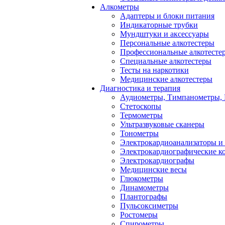
Алкометры
Адаптеры и блоки питания
Индикаторные трубки
Мундштуки и аксессуары
Персональные алкотестеры
Профессиональные алкотесте
Специальные алкотестеры
Тесты на наркотики
Медицинские алкотестеры
Диагностика и терапия
Аудиометры, Тимпанометры,
Стетоскопы
Термометры
Ультразвуковые сканеры
Тонометры
Электрокардиоанализаторы и
Электрокардиографические к
Электрокардиографы
Медицинские весы
Глюкометры
Динамометры
Плантографы
Пульсоксиметры
Ростомеры
Спирометры