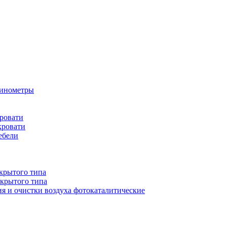
бинометры
ровати
кровати
ебели
крытого типа
ткрытого типа
ия и очистки воздуха фотокаталитические