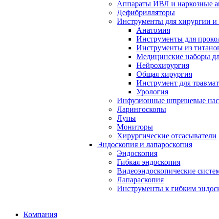
Аппараты ИВЛ и наркозные а
Дефибрилляторы
Инструменты для хирургии и
Анатомия
Инструменты для проко
Инструменты из титанов
Медицинские наборы дл
Нейрохирургия
Общая хирургия
Инструмент для травма
Урология
Инфузионные шприцевые на
Ларингоскопы
Лупы
Мониторы
Хирургические отсасыватели
Эндоскопия и лапароскопия
Эндоскопия
Гибкая эндоскопия
Видеоэндоскопические систе
Лапараскопия
Инструменты к гибким эндос
Компания