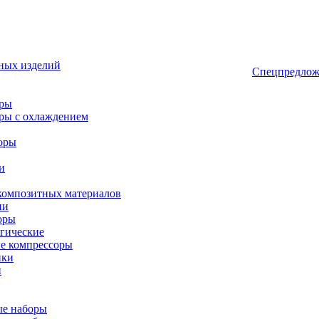
ных изделий
Спецпредлож
оры
ры с охлаждением
оры
и
композитных материалов
ии
оры
гические
е компрессоры
ики
и
ые наборы