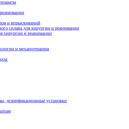
ппараты
 реанимации
лов и впрыскиваний
ого сплава для хирургии и реанимации
я хирургии и реанимации
тологии и механотерапии
сосы
мы, дезинфикационные установки
копам