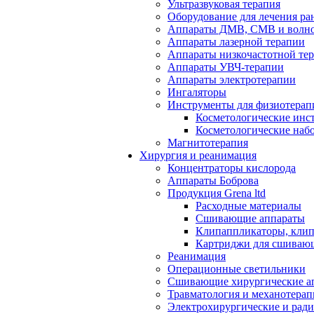
Ультразвуковая терапия
Оборудование для лечения ра
Аппараты ДМВ, СМВ и волно
Аппараты лазерной терапии
Аппараты низкочастотной те
Аппараты УВЧ-терапии
Аппараты электротерапии
Ингаляторы
Инструменты для физиотерап
Косметологические инс
Косметологические наб
Магнитотерапия
Хирургия и реанимация
Концентраторы кислорода
Аппараты Боброва
Продукция Grena ltd
Расходные материалы
Сшивающие аппараты
Клипаппликаторы, кли
Картриджи для сшиваю
Реанимация
Операционные светильники
Сшивающие хирургические а
Травматология и механотерап
Электрохирургические и рад