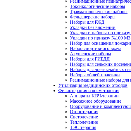
Реанимационные педиатричес
Токсикологические наборы
Травматологические наборы
Фельдшерские наборы
Наборы для РЖД
Укладки без вложений
Укладки и наборы по приказ
Укладки по приказу №100 МЗ
Набор для оснащения пожарн
Набор спортивного врача
Акушерские наборы
Наборы для ГИБДД
Наборы для сельских поселен
Наборы для чрезвычайных си
Наборы общей практики
Реанимационные наборы для 
Утилизация медицинских отходов
Физиотерапия и косметология
Аппараты KВЧ-терапии
Массажное оборудование
Оборудование и комплектующ
Озонотерапия
Светолечение
Теплолечение
ТЭС терапия