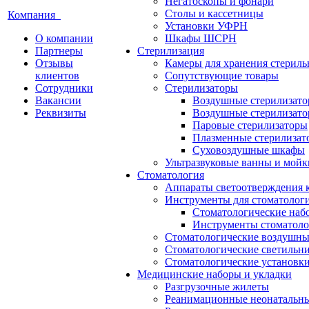
Негатоскопы и фонари
Столы и кассетницы
Компания
Установки УФРН
О компании
Шкафы ШСРН
Партнеры
Стерилизация
Отзывы
Камеры для хранения стериль
клиентов
Сопутствующие товары
Сотрудники
Стерилизаторы
Вакансии
Воздушные стерилизат
Реквизиты
Воздушные стерилизато
Паровые стерилизаторы
Плазменные стерилизат
Суховоздушные шкафы
Ультразвуковые ванны и мойк
Стоматология
Аппараты светоотверждения 
Инструменты для стоматолог
Стоматологические наб
Инструменты стоматоло
Стоматологические воздушны
Стоматологические светильн
Стоматологические установк
Медицинские наборы и укладки
Разгрузочные жилеты
Реанимационные неонатальн