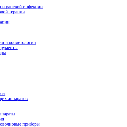
н и раневой инфекции
вой терапии
рапии
ии и косметологии
трументы
оры
псы
щих аппаратов
ппараты
ия
иоволновые приборы