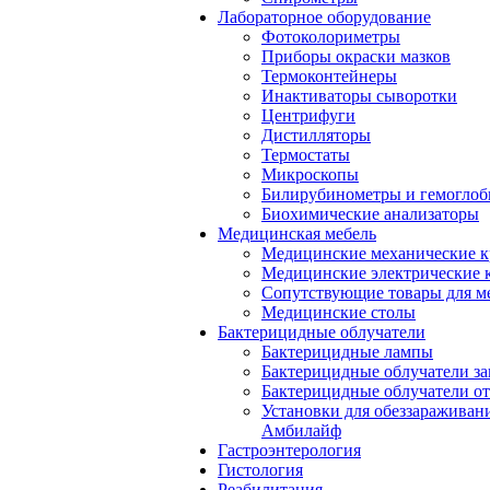
Лабораторное оборудование
Фотоколориметры
Приборы окраски мазков
Термоконтейнеры
Инактиваторы сыворотки
Центрифуги
Дистилляторы
Термостаты
Микроскопы
Билирубинометры и гемогло
Биохимические анализаторы
Медицинская мебель
Медицинские механические к
Медицинские электрические 
Сопутствующие товары для м
Медицинские столы
Бактерицидные облучатели
Бактерицидные лампы
Бактерицидные облучатели за
Бактерицидные облучатели о
Установки для обеззараживан
Амбилайф
Гастроэнтерология
Гистология
Реабилитация