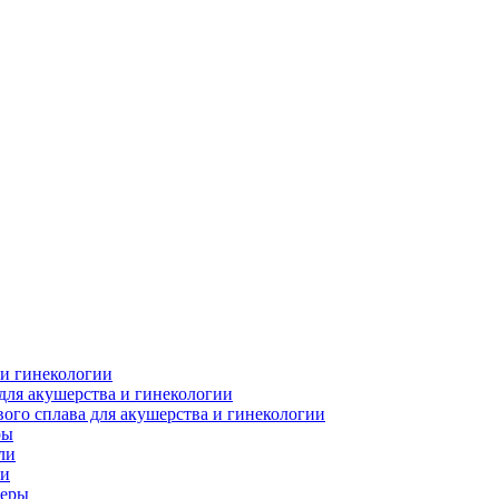
 и гинекологии
для акушерства и гинекологии
ого сплава для акушерства и гинекологии
ры
ли
ки
леры