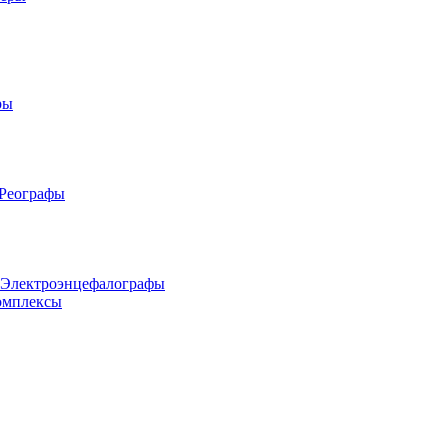
ры
 Реографы
 Электроэнцефалографы
омплексы