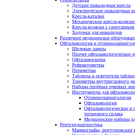
Детские инвалидные кресла
Электрические инвалидные к
Кресла-каталки
Механические кресла-коляски
Кресла-коляски с санитарны
Ходунки для инвалидов
Различное медицинское оборудован
Офтальмология и оториноларингол
Щелевые лампы
Прочее офтальмологическое о
Офтальмоскопы
Рефрактометры
Периметры
Таблицы и осветители таблиц
Тонометры внутриглазного д
Наборы пробных очковых лин
Инструменты для офтальмоло
Оториноларингология
Офтальмология
Офтальмологические и 
титанового сплава
Медицинские наборы дл
Рентгендиагностика
Маммографы, рентгеновские