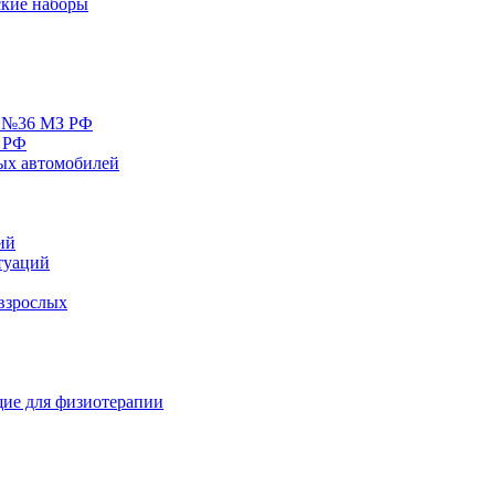
кие наборы
у №36 МЗ РФ
 РФ
ых автомобилей
ий
туаций
взрослых
ие для физиотерапии