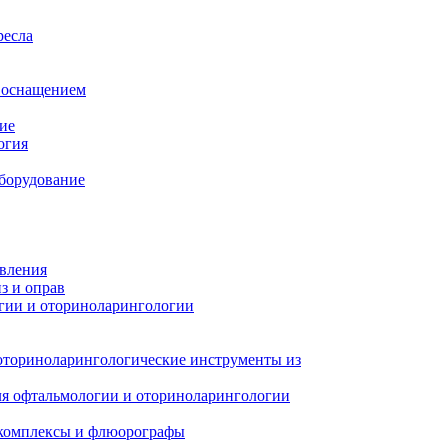
ресла
м оснащением
ие
огия
борудование
авления
з и оправ
гии и оториноларингологии
оториноларингологические инструменты из
я офтальмологии и оториноларингологии
 комплексы и флюорографы