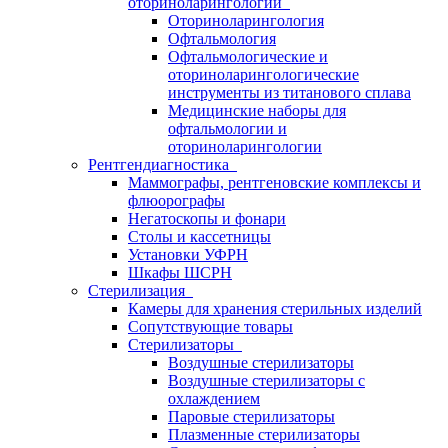
оториноларингологии
Оториноларингология
Офтальмология
Офтальмологические и
оториноларингологические
инструменты из титанового сплава
Медицинские наборы для
офтальмологии и
оториноларингологии
Рентгендиагностика
Маммографы, рентгеновские комплексы и
флюорографы
Негатоскопы и фонари
Столы и кассетницы
Установки УФРН
Шкафы ШСРН
Стерилизация
Камеры для хранения стерильных изделий
Сопутствующие товары
Стерилизаторы
Воздушные стерилизаторы
Воздушные стерилизаторы с
охлаждением
Паровые стерилизаторы
Плазменные стерилизаторы