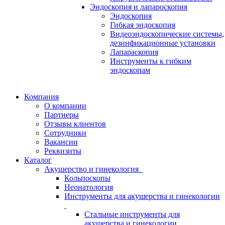
Эндоскопия и лапароскопия
Эндоскопия
Гибкая эндоскопия
Видеоэндоскопические системы,
дезинфикационные установки
Лапараскопия
Инструменты к гибким
эндоскопам
Компания
О компании
Партнеры
Отзывы клиентов
Сотрудники
Вакансии
Реквизиты
Каталог
Акушерство и гинекология
Кольпоскопы
Неонатология
Инструменты для акушерства и гинекологии
Стальные инструменты для
акушерства и гинекологии