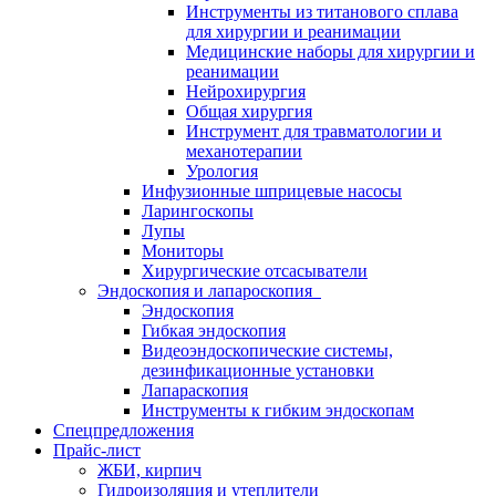
Инструменты из титанового сплава
для хирургии и реанимации
Медицинские наборы для хирургии и
реанимации
Нейрохирургия
Общая хирургия
Инструмент для травматологии и
механотерапии
Урология
Инфузионные шприцевые насосы
Ларингоскопы
Лупы
Мониторы
Хирургические отсасыватели
Эндоскопия и лапароскопия
Эндоскопия
Гибкая эндоскопия
Видеоэндоскопические системы,
дезинфикационные установки
Лапараскопия
Инструменты к гибким эндоскопам
Спецпредложения
Прайс-лист
ЖБИ, кирпич
Гидроизоляция и утеплители