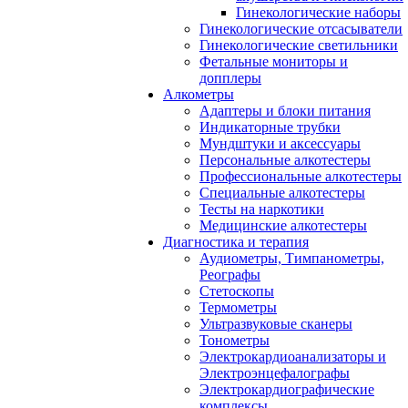
Гинекологические наборы
Гинекологические отсасыватели
Гинекологические светильники
Фетальные мониторы и
допплеры
Алкометры
Адаптеры и блоки питания
Индикаторные трубки
Мундштуки и аксессуары
Персональные алкотестеры
Профессиональные алкотестеры
Специальные алкотестеры
Тесты на наркотики
Медицинские алкотестеры
Диагностика и терапия
Аудиометры, Тимпанометры,
Реографы
Стетоскопы
Термометры
Ультразвуковые сканеры
Тонометры
Электрокардиоанализаторы и
Электроэнцефалографы
Электрокардиографические
комплексы