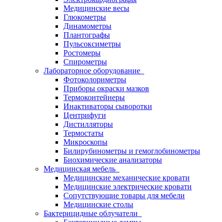
Медицинские весы
Глюкометры
Динамометры
Плантографы
Пульсоксиметры
Ростомеры
Спирометры
Лабораторное оборудование
Фотоколориметры
Приборы окраски мазков
Термоконтейнеры
Инактиваторы сыворотки
Центрифуги
Дистилляторы
Термостаты
Микроскопы
Билирубинометры и гемоглобинометры
Биохимические анализаторы
Медицинская мебель
Медицинские механические кровати
Медицинские электрические кровати
Сопутствующие товары для мебели
Медицинские столы
Бактерицидные облучатели