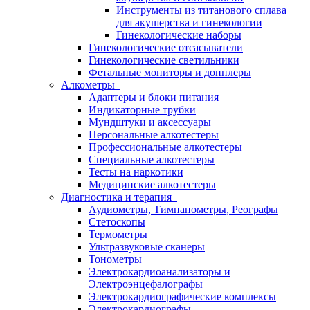
Инструменты из титанового сплава
для акушерства и гинекологии
Гинекологические наборы
Гинекологические отсасыватели
Гинекологические светильники
Фетальные мониторы и допплеры
Алкометры
Адаптеры и блоки питания
Индикаторные трубки
Мундштуки и аксессуары
Персональные алкотестеры
Профессиональные алкотестеры
Специальные алкотестеры
Тесты на наркотики
Медицинские алкотестеры
Диагностика и терапия
Аудиометры, Тимпанометры, Реографы
Стетоскопы
Термометры
Ультразвуковые сканеры
Тонометры
Электрокардиоанализаторы и
Электроэнцефалографы
Электрокардиографические комплексы
Электрокардиографы