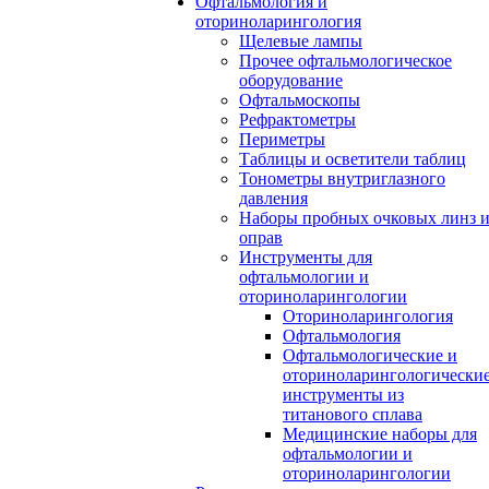
Офтальмология и
оториноларингология
Щелевые лампы
Прочее офтальмологическое
оборудование
Офтальмоскопы
Рефрактометры
Периметры
Таблицы и осветители таблиц
Тонометры внутриглазного
давления
Наборы пробных очковых линз 
оправ
Инструменты для
офтальмологии и
оториноларингологии
Оториноларингология
Офтальмология
Офтальмологические и
оториноларингологически
инструменты из
титанового сплава
Медицинские наборы для
офтальмологии и
оториноларингологии