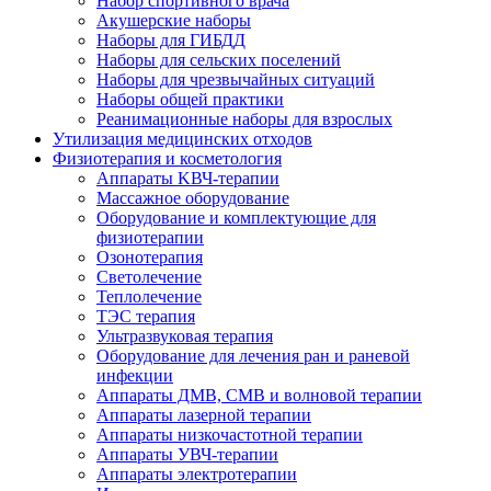
Набор спортивного врача
Акушерские наборы
Наборы для ГИБДД
Наборы для сельских поселений
Наборы для чрезвычайных ситуаций
Наборы общей практики
Реанимационные наборы для взрослых
Утилизация медицинских отходов
Физиотерапия и косметология
Аппараты KВЧ-терапии
Массажное оборудование
Оборудование и комплектующие для
физиотерапии
Озонотерапия
Светолечение
Теплолечение
ТЭС терапия
Ультразвуковая терапия
Оборудование для лечения ран и раневой
инфекции
Аппараты ДМВ, СМВ и волновой терапии
Аппараты лазерной терапии
Аппараты низкочастотной терапии
Аппараты УВЧ-терапии
Аппараты электротерапии