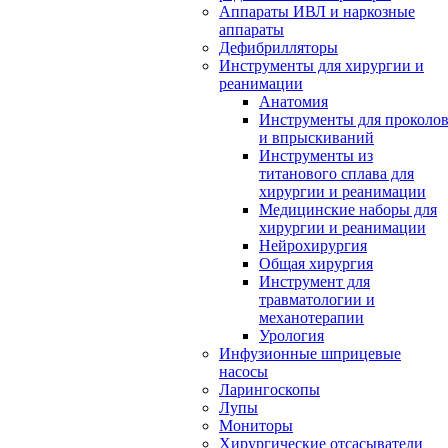
Аппараты ИВЛ и наркозные
аппараты
Дефибрилляторы
Инструменты для хирургии и
реанимации
Анатомия
Инструменты для проколо
и впрыскиваний
Инструменты из
титанового сплава для
хирургии и реанимации
Медицинские наборы для
хирургии и реанимации
Нейрохирургия
Общая хирургия
Инструмент для
травматологии и
механотерапии
Урология
Инфузионные шприцевые
насосы
Ларингоскопы
Лупы
Мониторы
Хирургические отсасыватели