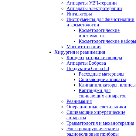
Аппараты УВЧ-терапии
Аппараты электротерапии
Ингаляторы
Инструменты для физиотерапии
и косметологии
Косметологические
инструменты
Косметологические набор
Магнитотерапия
Хирургия и реанимация
Концентраторы кислорода
Аппараты Боброва
Продукция Grena ltd
Расходные материалы
Сшивающие аппараты
Клипаппликаторы, клипсы
Картриджи для
сшивающих аппаратов
Реанимация
Операционные светильники
Сшивающие хирургические
аппараты
Травматология и механотерапия
Электрохирургические и
радиоволновые приборы