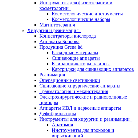
Инструменты для физиотерапии и
косметологии
Косметологические инструменты
Косметологические наборы
Магнитотерапия
Хирургия и реанимация
Концентраторы кислорода
Аппараты Боброва
Продукция Grena ltd
Расходные материалы
Сшивающие аппараты
Клипаппликаторы, клипсы
Картриджи для сшивающих аппаратов
Реанимация
Операционные светильники
Сшивающие хирургические аппараты
Травматология и механотерапия
Электрохирургические и радиоволновые
приборы
Аппараты ИВЛ и наркозные аппараты
Дефибрилляторы
Инструменты для хирургии и реанимации
Анатомия
Инструменты для проколов и
впрыскиваний