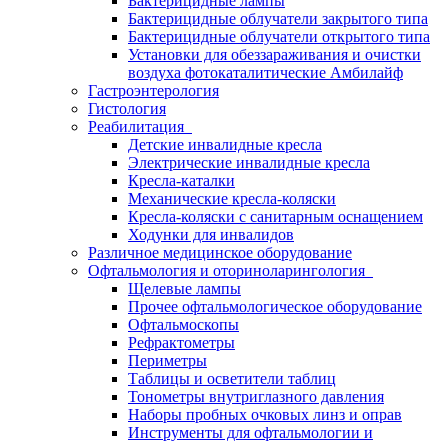
Бактерицидные лампы
Бактерицидные облучатели закрытого типа
Бактерицидные облучатели открытого типа
Установки для обеззараживания и очистки
воздуха фотокаталитические Амбилайф
Гастроэнтерология
Гистология
Реабилитация
Детские инвалидные кресла
Электрические инвалидные кресла
Кресла-каталки
Механические кресла-коляски
Кресла-коляски с санитарным оснащением
Ходунки для инвалидов
Различное медицинское оборудование
Офтальмология и оториноларингология
Щелевые лампы
Прочее офтальмологическое оборудование
Офтальмоскопы
Рефрактометры
Периметры
Таблицы и осветители таблиц
Тонометры внутриглазного давления
Наборы пробных очковых линз и оправ
Инструменты для офтальмологии и