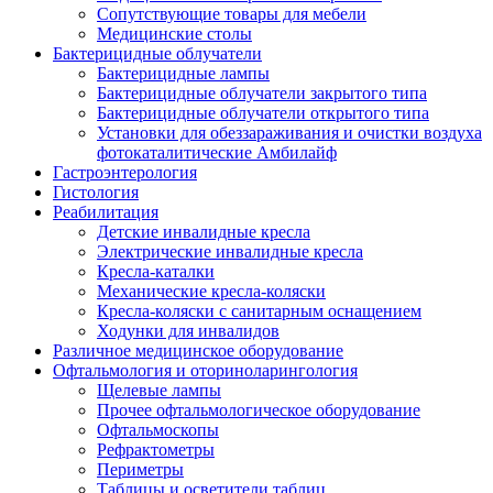
Сопутствующие товары для мебели
Медицинские столы
Бактерицидные облучатели
Бактерицидные лампы
Бактерицидные облучатели закрытого типа
Бактерицидные облучатели открытого типа
Установки для обеззараживания и очистки воздуха
фотокаталитические Амбилайф
Гастроэнтерология
Гистология
Реабилитация
Детские инвалидные кресла
Электрические инвалидные кресла
Кресла-каталки
Механические кресла-коляски
Кресла-коляски с санитарным оснащением
Ходунки для инвалидов
Различное медицинское оборудование
Офтальмология и оториноларингология
Щелевые лампы
Прочее офтальмологическое оборудование
Офтальмоскопы
Рефрактометры
Периметры
Таблицы и осветители таблиц