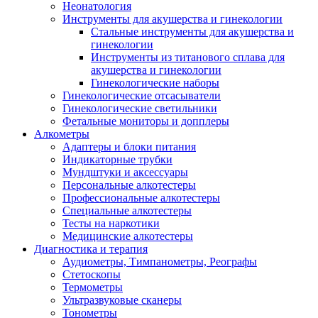
Неонатология
Инструменты для акушерства и гинекологии
Стальные инструменты для акушерства и
гинекологии
Инструменты из титанового сплава для
акушерства и гинекологии
Гинекологические наборы
Гинекологические отсасыватели
Гинекологические светильники
Фетальные мониторы и допплеры
Алкометры
Адаптеры и блоки питания
Индикаторные трубки
Мундштуки и аксессуары
Персональные алкотестеры
Профессиональные алкотестеры
Специальные алкотестеры
Тесты на наркотики
Медицинские алкотестеры
Диагностика и терапия
Аудиометры, Тимпанометры, Реографы
Стетоскопы
Термометры
Ультразвуковые сканеры
Тонометры