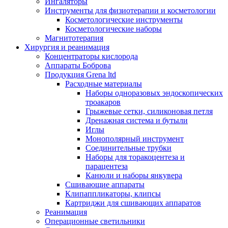
Ингаляторы
Инструменты для физиотерапии и косметологии
Косметологические инструменты
Косметологические наборы
Магнитотерапия
Хирургия и реанимация
Концентраторы кислорода
Аппараты Боброва
Продукция Grena ltd
Расходные материалы
Наборы одноразовых эндоскопических
троакаров
Грыжевые сетки, силиконовая петля
Дренажная система и бутыли
Иглы
Монополярный инструмент
Соединительные трубки
Наборы для торакоцентеза и
парацентеза
Канюли и наборы янкувера
Сшивающие аппараты
Клипаппликаторы, клипсы
Картриджи для сшивающих аппаратов
Реанимация
Операционные светильники