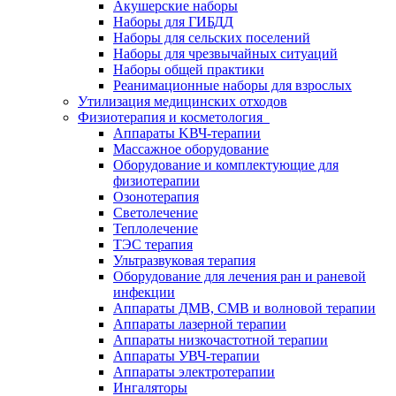
Акушерские наборы
Наборы для ГИБДД
Наборы для сельских поселений
Наборы для чрезвычайных ситуаций
Наборы общей практики
Реанимационные наборы для взрослых
Утилизация медицинских отходов
Физиотерапия и косметология
Аппараты KВЧ-терапии
Массажное оборудование
Оборудование и комплектующие для
физиотерапии
Озонотерапия
Светолечение
Теплолечение
ТЭС терапия
Ультразвуковая терапия
Оборудование для лечения ран и раневой
инфекции
Аппараты ДМВ, СМВ и волновой терапии
Аппараты лазерной терапии
Аппараты низкочастотной терапии
Аппараты УВЧ-терапии
Аппараты электротерапии
Ингаляторы