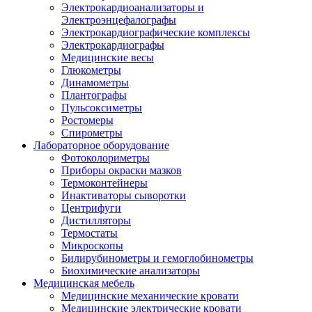
Электрокардиоанализаторы и
Электроэнцефалографы
Электрокардиографические комплексы
Электрокардиографы
Медицинские весы
Глюкометры
Динамометры
Плантографы
Пульсоксиметры
Ростомеры
Спирометры
Лабораторное оборудование
Фотоколориметры
Приборы окраски мазков
Термоконтейнеры
Инактиваторы сыворотки
Центрифуги
Дистилляторы
Термостаты
Микроскопы
Билирубинометры и гемоглобинометры
Биохимические анализаторы
Медицинская мебель
Медицинские механические кровати
Медицинские электрические кровати