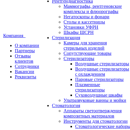
Рентгендиагностика
Маммографы, рентгеновские
комплексы и флюорографы
Негатоскопы и фонари
Столы и кассетницы
Установки УФРН
Шкафы ШСРН
Компания
Стерилизация
Камеры для хранения
О компании
стерильных изделий
Партнеры
Сопутствующие товары
Отзывы
Стерилизаторы
клиентов
Воздушные стерилизаторы
Сотрудники
Воздушные стерилизаторы
Вакансии
с охлаждением
Реквизиты
Паровые стерилизаторы
Плазменные
стерилизаторы
Суховоздушные шкафы
Ультразвуковые ванны и мойки
Стоматология
Аппараты светоотверждения
композитных материалов
Инструменты для стоматологии
Стоматологические набор