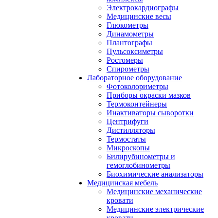
Электрокардиографы
Медицинские весы
Глюкометры
Динамометры
Плантографы
Пульсоксиметры
Ростомеры
Спирометры
Лабораторное оборудование
Фотоколориметры
Приборы окраски мазков
Термоконтейнеры
Инактиваторы сыворотки
Центрифуги
Дистилляторы
Термостаты
Микроскопы
Билирубинометры и
гемоглобинометры
Биохимические анализаторы
Медицинская мебель
Медицинские механические
кровати
Медицинские электрические
кровати