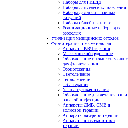
Наборы для ГИБДД
Наборы для сельских поселений
Наборы для чрезвычайных
ситуаций
Наборы общей практики
Реанимационные наборы для
взрослых
Утилизация медицинских отходов
Физиотерапия и косметология
Аппараты KВЧ-терапии
Массажное оборудование
Оборудование и комплектующие
для физиотерапии
Озонотерапия
Светолечение
Теплолечение
ТЭС терапия
Ультразвуковая терапия
Оборудование для лечения ран и
раневой инфекции
Аппараты ДМВ, СМВ и
волновой терапии
Аппараты лазерной терапии
Аппараты низкочастотной
терапии