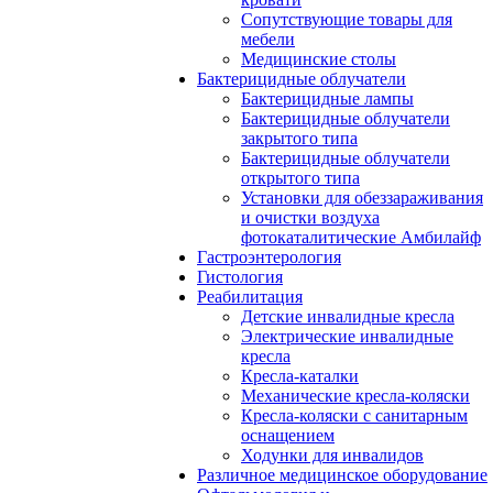
Сопутствующие товары для
мебели
Медицинские столы
Бактерицидные облучатели
Бактерицидные лампы
Бактерицидные облучатели
закрытого типа
Бактерицидные облучатели
открытого типа
Установки для обеззараживания
и очистки воздуха
фотокаталитические Амбилайф
Гастроэнтерология
Гистология
Реабилитация
Детские инвалидные кресла
Электрические инвалидные
кресла
Кресла-каталки
Механические кресла-коляски
Кресла-коляски с санитарным
оснащением
Ходунки для инвалидов
Различное медицинское оборудование