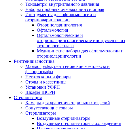
Тонометры внутриглазного давления
Наборы пробных очковых линз и оправ
Инструменты для офтальмологии и
оториноларингологии
Оториноларингология
Офтальмология
Офтальмологические и
оториноларингологические инструменты из
титанового сплава
Медицинские наборы для офтальмологии и
оториноларингологии
Рентгендиагностика
Маммографы, рентгеновские комплексы и
флюорографы
Негатоскопы и фонари
Столы и кассетницы
Установки УФРН
Шкафы ШСРН
Стерилизация
Камеры для хранения стерильных изделий
Сопутствующие товары
Стерилизаторы
Воздушные стерилизаторы
Воздушные стерилизаторы с охлаждением
Паровые стерилизаторы