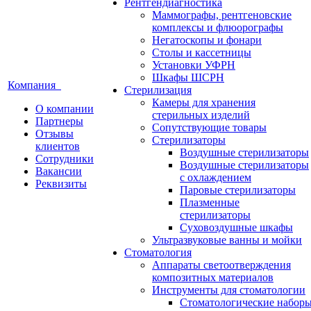
Рентгендиагностика
Маммографы, рентгеновские
комплексы и флюорографы
Негатоскопы и фонари
Столы и кассетницы
Установки УФРН
Шкафы ШСРН
Компания
Стерилизация
Камеры для хранения
О компании
стерильных изделий
Партнеры
Сопутствующие товары
Отзывы
Стерилизаторы
клиентов
Воздушные стерилизаторы
Сотрудники
Воздушные стерилизаторы
Вакансии
с охлаждением
Реквизиты
Паровые стерилизаторы
Плазменные
стерилизаторы
Суховоздушные шкафы
Ультразвуковые ванны и мойки
Стоматология
Аппараты светоотверждения
композитных материалов
Инструменты для стоматологии
Стоматологические набор