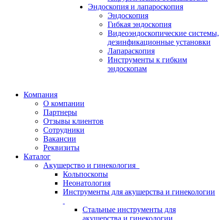
Эндоскопия и лапароскопия
Эндоскопия
Гибкая эндоскопия
Видеоэндоскопические системы,
дезинфикационные установки
Лапараскопия
Инструменты к гибким
эндоскопам
Компания
О компании
Партнеры
Отзывы клиентов
Сотрудники
Вакансии
Реквизиты
Каталог
Акушерство и гинекология
Кольпоскопы
Неонатология
Инструменты для акушерства и гинекологии
Стальные инструменты для
акушерства и гинекологии