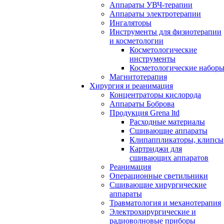
Аппараты УВЧ-терапии
Аппараты электротерапии
Ингаляторы
Инструменты для физиотерапии
и косметологии
Косметологические
инструменты
Косметологические набор
Магнитотерапия
Хирургия и реанимация
Концентраторы кислорода
Аппараты Боброва
Продукция Grena ltd
Расходные материалы
Сшивающие аппараты
Клипаппликаторы, клипсы
Картриджи для
сшивающих аппаратов
Реанимация
Операционные светильники
Сшивающие хирургические
аппараты
Травматология и механотерапия
Электрохирургические и
радиоволновые приборы