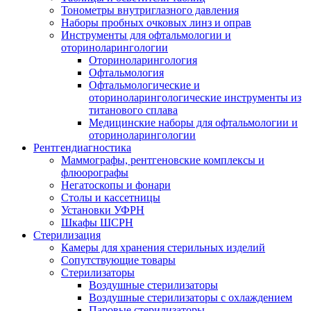
Тонометры внутриглазного давления
Наборы пробных очковых линз и оправ
Инструменты для офтальмологии и
оториноларингологии
Оториноларингология
Офтальмология
Офтальмологические и
оториноларингологические инструменты из
титанового сплава
Медицинские наборы для офтальмологии и
оториноларингологии
Рентгендиагностика
Маммографы, рентгеновские комплексы и
флюорографы
Негатоскопы и фонари
Столы и кассетницы
Установки УФРН
Шкафы ШСРН
Стерилизация
Камеры для хранения стерильных изделий
Сопутствующие товары
Стерилизаторы
Воздушные стерилизаторы
Воздушные стерилизаторы с охлаждением
Паровые стерилизаторы