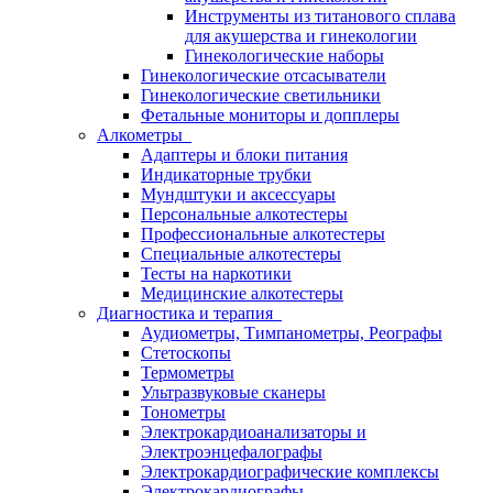
Инструменты из титанового сплава
для акушерства и гинекологии
Гинекологические наборы
Гинекологические отсасыватели
Гинекологические светильники
Фетальные мониторы и допплеры
Алкометры
Адаптеры и блоки питания
Индикаторные трубки
Мундштуки и аксессуары
Персональные алкотестеры
Профессиональные алкотестеры
Специальные алкотестеры
Тесты на наркотики
Медицинские алкотестеры
Диагностика и терапия
Аудиометры, Тимпанометры, Реографы
Стетоскопы
Термометры
Ультразвуковые сканеры
Тонометры
Электрокардиоанализаторы и
Электроэнцефалографы
Электрокардиографические комплексы
Электрокардиографы