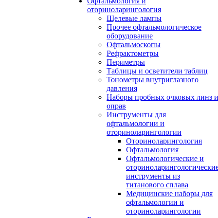
Офтальмология и
оториноларингология
Щелевые лампы
Прочее офтальмологическое
оборудование
Офтальмоскопы
Рефрактометры
Периметры
Таблицы и осветители таблиц
Тонометры внутриглазного
давления
Наборы пробных очковых линз 
оправ
Инструменты для
офтальмологии и
оториноларингологии
Оториноларингология
Офтальмология
Офтальмологические и
оториноларингологически
инструменты из
титанового сплава
Медицинские наборы для
офтальмологии и
оториноларингологии