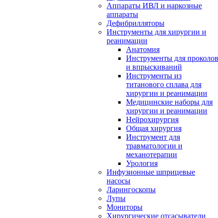
Аппараты ИВЛ и наркозные
аппараты
Дефибрилляторы
Инструменты для хирургии и
реанимации
Анатомия
Инструменты для проколо
и впрыскиваний
Инструменты из
титанового сплава для
хирургии и реанимации
Медицинские наборы для
хирургии и реанимации
Нейрохирургия
Общая хирургия
Инструмент для
травматологии и
механотерапии
Урология
Инфузионные шприцевые
насосы
Ларингоскопы
Лупы
Мониторы
Хирургические отсасыватели