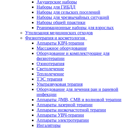
Акушерские наборы
Наборы для ГИБДД
Наборы для сельских поселений
Наборы для чрезвычайных ситуаций
Наборы общей практики
Реанимационные наборы для взрослых
Утилизация медицинских отходов
Физиотерапия и косметология
Аппараты KВЧ-терапии
Массажное оборудование
Оборудование и комплектующие для
физиотерапии
Озонотерапия
Светолечение
Теплолечение
ТЭС терапия
Ультразвуковая терапия
Оборудование для лечения ран и раневой
инфекции
Аппараты ДМВ, СМВ и волновой терапии
Аппараты лазерной терапии
Аппараты низкочастотной терапии
Аппараты УВЧ-терапии
Аппараты электротерапии
Ингаляторы