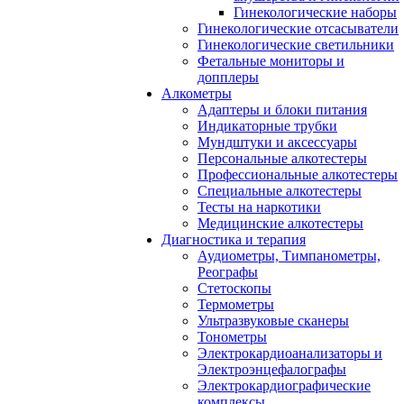
Гинекологические наборы
Гинекологические отсасыватели
Гинекологические светильники
Фетальные мониторы и
допплеры
Алкометры
Адаптеры и блоки питания
Индикаторные трубки
Мундштуки и аксессуары
Персональные алкотестеры
Профессиональные алкотестеры
Специальные алкотестеры
Тесты на наркотики
Медицинские алкотестеры
Диагностика и терапия
Аудиометры, Тимпанометры,
Реографы
Стетоскопы
Термометры
Ультразвуковые сканеры
Тонометры
Электрокардиоанализаторы и
Электроэнцефалографы
Электрокардиографические
комплексы