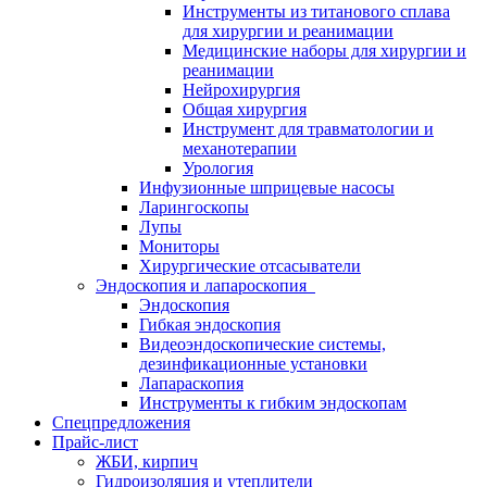
Инструменты из титанового сплава
для хирургии и реанимации
Медицинские наборы для хирургии и
реанимации
Нейрохирургия
Общая хирургия
Инструмент для травматологии и
механотерапии
Урология
Инфузионные шприцевые насосы
Ларингоскопы
Лупы
Мониторы
Хирургические отсасыватели
Эндоскопия и лапароскопия
Эндоскопия
Гибкая эндоскопия
Видеоэндоскопические системы,
дезинфикационные установки
Лапараскопия
Инструменты к гибким эндоскопам
Спецпредложения
Прайс-лист
ЖБИ, кирпич
Гидроизоляция и утеплители