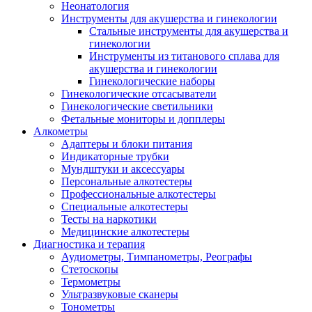
Неонатология
Инструменты для акушерства и гинекологии
Стальные инструменты для акушерства и
гинекологии
Инструменты из титанового сплава для
акушерства и гинекологии
Гинекологические наборы
Гинекологические отсасыватели
Гинекологические светильники
Фетальные мониторы и допплеры
Алкометры
Адаптеры и блоки питания
Индикаторные трубки
Мундштуки и аксессуары
Персональные алкотестеры
Профессиональные алкотестеры
Специальные алкотестеры
Тесты на наркотики
Медицинские алкотестеры
Диагностика и терапия
Аудиометры, Тимпанометры, Реографы
Стетоскопы
Термометры
Ультразвуковые сканеры
Тонометры