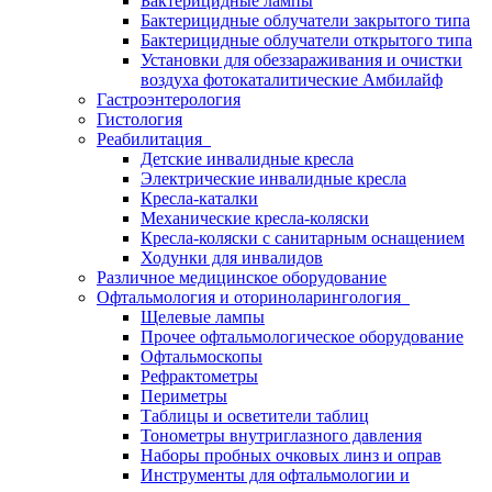
Бактерицидные лампы
Бактерицидные облучатели закрытого типа
Бактерицидные облучатели открытого типа
Установки для обеззараживания и очистки
воздуха фотокаталитические Амбилайф
Гастроэнтерология
Гистология
Реабилитация
Детские инвалидные кресла
Электрические инвалидные кресла
Кресла-каталки
Механические кресла-коляски
Кресла-коляски с санитарным оснащением
Ходунки для инвалидов
Различное медицинское оборудование
Офтальмология и оториноларингология
Щелевые лампы
Прочее офтальмологическое оборудование
Офтальмоскопы
Рефрактометры
Периметры
Таблицы и осветители таблиц
Тонометры внутриглазного давления
Наборы пробных очковых линз и оправ
Инструменты для офтальмологии и