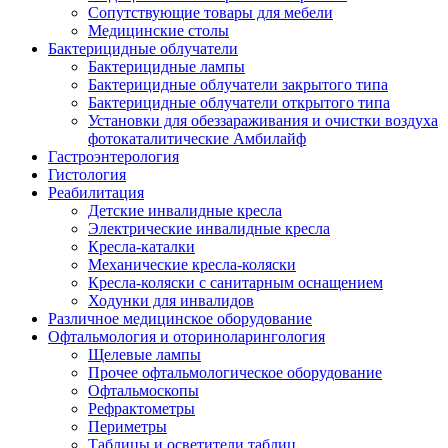
Сопутствующие товары для мебели
Медицинские столы
Бактерицидные облучатели
Бактерицидные лампы
Бактерицидные облучатели закрытого типа
Бактерицидные облучатели открытого типа
Установки для обеззараживания и очистки воздуха
фотокаталитические Амбилайф
Гастроэнтерология
Гистология
Реабилитация
Детские инвалидные кресла
Электрические инвалидные кресла
Кресла-каталки
Механические кресла-коляски
Кресла-коляски с санитарным оснащением
Ходунки для инвалидов
Различное медицинское оборудование
Офтальмология и оториноларингология
Щелевые лампы
Прочее офтальмологическое оборудование
Офтальмоскопы
Рефрактометры
Периметры
Таблицы и осветители таблиц