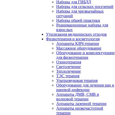
Наборы для ГИБДД
Наборы для сельских поселений
Наборы для чрезвычайных
ситуаций
Наборы общей практики
Реанимационные наборы для
взрослых
Утилизация медицинских отходов
Физиотерапия и косметология
Аппараты KВЧ-терапии
Массажное оборудование
Оборудование и комплектующие
для физиотерапии
Озонотерапия
Светолечение
Теплолечение
ТЭС терапия
Ультразвуковая терапия
Оборудование для лечения ран и
раневой инфекции
Аппараты ДМВ, СМВ и
волновой терапии
Аппараты лазерной терапии
Аппараты низкочастотной
терапии