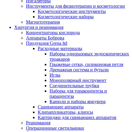
Ингаляторы
Инструменты для физиотерапии и косметологии
Косметологические инструменты
Косметологические наборы
Магнитотерапия
Хирургия и реанимация
Концентраторы кислорода
Аппараты Боброва
Продукция Grena ltd
Расходные материалы
Наборы одноразовых эндоскопических
троакаров
Грыжевые сетки, силиконовая петля
Дренажная система и бутыли
Иглы
Монополярный инструмент
Соединительные трубки
Наборы для торакоцентеза и
парацентеза
Канюли и наборы янкувера
Сшивающие аппараты
Клипаппликаторы, клипсы
Картриджи для сшивающих аппаратов
Реанимация
Операционные светильники