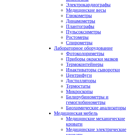
Электрокардиографы
Медицинские весы
Глюкометры
Динамометры
Плантографы
Пульсоксиметры
Ростомеры
Спирометры
Лабораторное оборудование
Фотоколориметры
Приборы окраски мазков
Термоконтейнеры
Инактиваторы сыворотки
Центрифуги
Дистилляторы
Термостаты
Микроскопы
Билирубинометры и
гемоглобинометры
Биохимические анализаторы
Медицинская мебель
Медицинские механические
кровати
Медицинские электрические
кровати