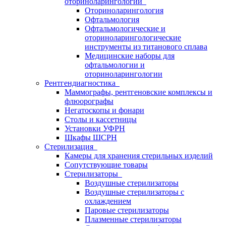
оториноларингологии
Оториноларингология
Офтальмология
Офтальмологические и
оториноларингологические
инструменты из титанового сплава
Медицинские наборы для
офтальмологии и
оториноларингологии
Рентгендиагностика
Маммографы, рентгеновские комплексы и
флюорографы
Негатоскопы и фонари
Столы и кассетницы
Установки УФРН
Шкафы ШСРН
Стерилизация
Камеры для хранения стерильных изделий
Сопутствующие товары
Стерилизаторы
Воздушные стерилизаторы
Воздушные стерилизаторы с
охлаждением
Паровые стерилизаторы
Плазменные стерилизаторы