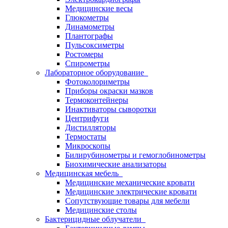
Медицинские весы
Глюкометры
Динамометры
Плантографы
Пульсоксиметры
Ростомеры
Спирометры
Лабораторное оборудование
Фотоколориметры
Приборы окраски мазков
Термоконтейнеры
Инактиваторы сыворотки
Центрифуги
Дистилляторы
Термостаты
Микроскопы
Билирубинометры и гемоглобинометры
Биохимические анализаторы
Медицинская мебель
Медицинские механические кровати
Медицинские электрические кровати
Сопутствующие товары для мебели
Медицинские столы
Бактерицидные облучатели