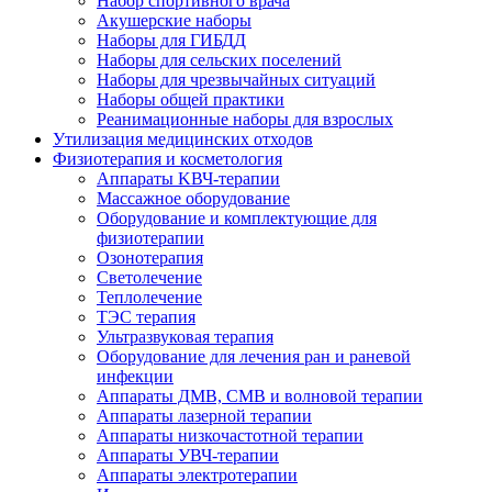
Набор спортивного врача
Акушерские наборы
Наборы для ГИБДД
Наборы для сельских поселений
Наборы для чрезвычайных ситуаций
Наборы общей практики
Реанимационные наборы для взрослых
Утилизация медицинских отходов
Физиотерапия и косметология
Аппараты KВЧ-терапии
Массажное оборудование
Оборудование и комплектующие для
физиотерапии
Озонотерапия
Светолечение
Теплолечение
ТЭС терапия
Ультразвуковая терапия
Оборудование для лечения ран и раневой
инфекции
Аппараты ДМВ, СМВ и волновой терапии
Аппараты лазерной терапии
Аппараты низкочастотной терапии
Аппараты УВЧ-терапии
Аппараты электротерапии