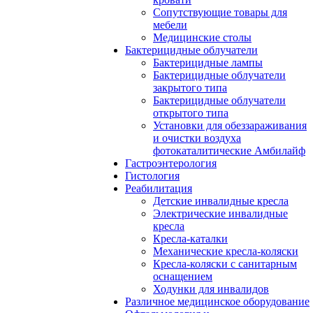
Сопутствующие товары для
мебели
Медицинские столы
Бактерицидные облучатели
Бактерицидные лампы
Бактерицидные облучатели
закрытого типа
Бактерицидные облучатели
открытого типа
Установки для обеззараживания
и очистки воздуха
фотокаталитические Амбилайф
Гастроэнтерология
Гистология
Реабилитация
Детские инвалидные кресла
Электрические инвалидные
кресла
Кресла-каталки
Механические кресла-коляски
Кресла-коляски с санитарным
оснащением
Ходунки для инвалидов
Различное медицинское оборудование