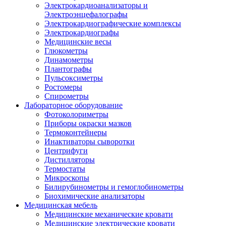
Электрокардиоанализаторы и
Электроэнцефалографы
Электрокардиографические комплексы
Электрокардиографы
Медицинские весы
Глюкометры
Динамометры
Плантографы
Пульсоксиметры
Ростомеры
Спирометры
Лабораторное оборудование
Фотоколориметры
Приборы окраски мазков
Термоконтейнеры
Инактиваторы сыворотки
Центрифуги
Дистилляторы
Термостаты
Микроскопы
Билирубинометры и гемоглобинометры
Биохимические анализаторы
Медицинская мебель
Медицинские механические кровати
Медицинские электрические кровати