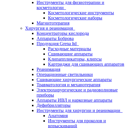
Инструменты для физиотерапии и
косметологии
Косметологические инструменты
Косметологические наборы
Магнитотерапия
Хирургия и реанимация
Концентраторы кислорода
Аппараты Боброва
Продукция Grena ltd
Расходные материалы
Сшивающие аппараты
Клипаппликаторы, клипсы
Картриджи для сшивающих аппаратов
Реанимация
Операционные светильники
Сшивающие хирургические аппараты
Травматология и механотерапия
Электрохирургические и радиоволновые
приборы
Аппараты ИВЛ и наркозные аппараты
Дефибрилляторы
Инструменты для хирургии и реанимации
Анатомия
Инструменты для проколов и
впрыскиваний