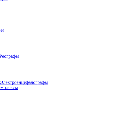
ры
 Реографы
 Электроэнцефалографы
омплексы