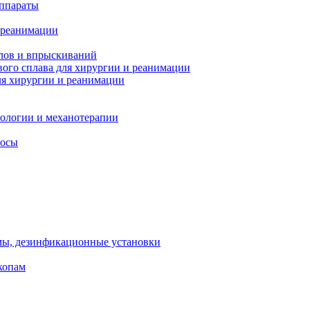
ппараты
 реанимации
лов и впрыскиваний
ого сплава для хирургии и реанимации
я хирургии и реанимации
тологии и механотерапии
сосы
мы, дезинфикационные установки
копам