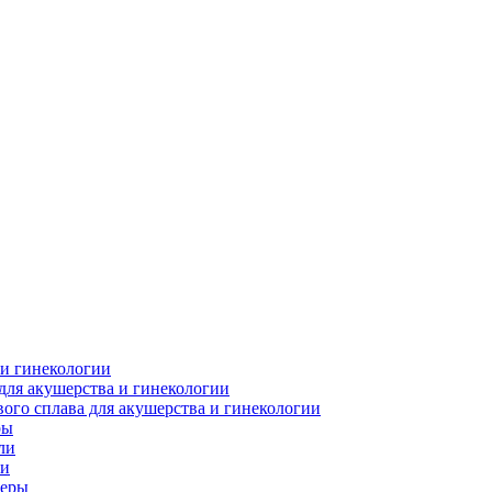
 и гинекологии
для акушерства и гинекологии
ого сплава для акушерства и гинекологии
ры
ли
ки
леры