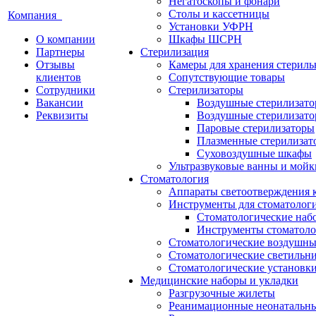
Негатоскопы и фонари
Столы и кассетницы
Компания
Установки УФРН
О компании
Шкафы ШСРН
Партнеры
Стерилизация
Отзывы
Камеры для хранения стериль
клиентов
Сопутствующие товары
Сотрудники
Стерилизаторы
Вакансии
Воздушные стерилизат
Реквизиты
Воздушные стерилизато
Паровые стерилизаторы
Плазменные стерилизат
Суховоздушные шкафы
Ультразвуковые ванны и мойк
Стоматология
Аппараты светоотверждения 
Инструменты для стоматолог
Стоматологические наб
Инструменты стоматоло
Стоматологические воздушны
Стоматологические светильн
Стоматологические установк
Медицинские наборы и укладки
Разгрузочные жилеты
Реанимационные неонатальн