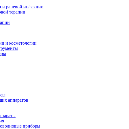
н и раневой инфекции
вой терапии
рапии
ии и косметологии
трументы
оры
псы
щих аппаратов
ппараты
ия
иоволновые приборы