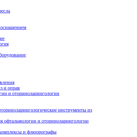
ресла
м оснащением
ие
огия
борудование
авления
з и оправ
гии и оториноларингологии
оториноларингологические инструменты из
я офтальмологии и оториноларингологии
 комплексы и флюорографы