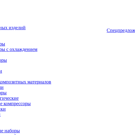
ных изделий
Спецпредлож
оры
ры с охлаждением
оры
и
композитных материалов
ии
оры
гические
е компрессоры
ики
и
ые наборы