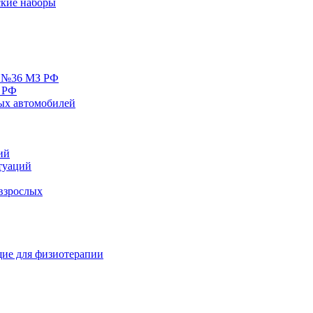
кие наборы
у №36 МЗ РФ
 РФ
ых автомобилей
ий
туаций
взрослых
ие для физиотерапии