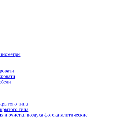
бинометры
ровати
кровати
ебели
крытого типа
ткрытого типа
ия и очистки воздуха фотокаталитические