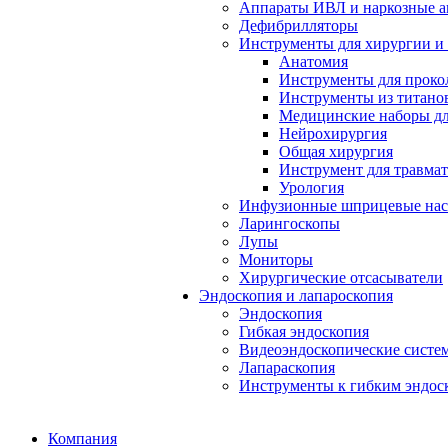
Аппараты ИВЛ и наркозные а
Дефибрилляторы
Инструменты для хирургии и
Анатомия
Инструменты для проко
Инструменты из титанов
Медицинские наборы дл
Нейрохирургия
Общая хирургия
Инструмент для травма
Урология
Инфузионные шприцевые на
Ларингоскопы
Лупы
Мониторы
Хирургические отсасыватели
Эндоскопия и лапароскопия
Эндоскопия
Гибкая эндоскопия
Видеоэндоскопические систе
Лапараскопия
Инструменты к гибким эндос
Компания