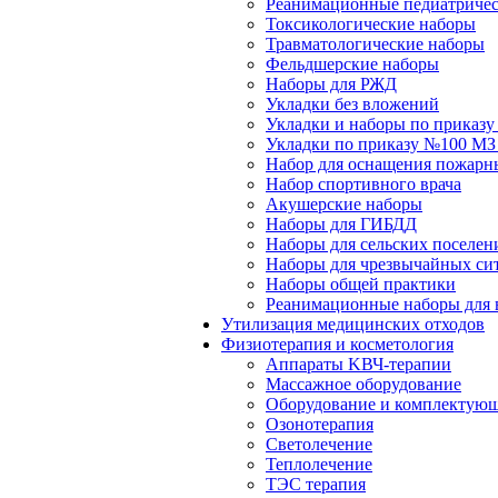
Реанимационные педиатричес
Токсикологические наборы
Травматологические наборы
Фельдшерские наборы
Наборы для РЖД
Укладки без вложений
Укладки и наборы по приказ
Укладки по приказу №100 МЗ
Набор для оснащения пожарн
Набор спортивного врача
Акушерские наборы
Наборы для ГИБДД
Наборы для сельских поселен
Наборы для чрезвычайных си
Наборы общей практики
Реанимационные наборы для 
Утилизация медицинских отходов
Физиотерапия и косметология
Аппараты KВЧ-терапии
Массажное оборудование
Оборудование и комплектующ
Озонотерапия
Светолечение
Теплолечение
ТЭС терапия