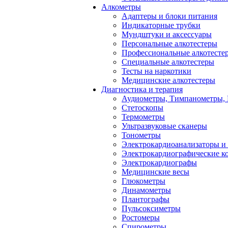
Алкометры
Адаптеры и блоки питания
Индикаторные трубки
Мундштуки и аксессуары
Персональные алкотестеры
Профессиональные алкотесте
Специальные алкотестеры
Тесты на наркотики
Медицинские алкотестеры
Диагностика и терапия
Аудиометры, Тимпанометры,
Стетоскопы
Термометры
Ультразвуковые сканеры
Тонометры
Электрокардиоанализаторы и
Электрокардиографические к
Электрокардиографы
Медицинские весы
Глюкометры
Динамометры
Плантографы
Пульсоксиметры
Ростомеры
Спирометры