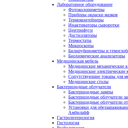
Лабораторное оборудование
Фотоколориметры
Приборы окраски мазков
Термоконтейнеры
Инактиваторы сыворотки
Центрифуги
Дистилляторы
Термостаты
Микроскопы
Билирубинометры и гемогло
Биохимические анализаторы
Медицинская мебель
Медицинские механические к
Медицинские электрические 
Сопутствующие товары для м
Медицинские столы
Бактерицидные облучатели
Бактерицидные лампы
Бактерицидные облучатели за
Бактерицидные облучатели о
Установки для обеззараживан
Амбилайф
Гастроэнтерология
Гистология
Реабилитация