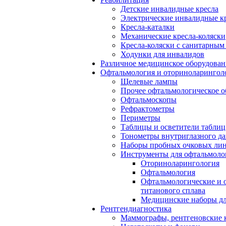
Детские инвалидные кресла
Электрические инвалидные к
Кресла-каталки
Механические кресла-коляски
Кресла-коляски с санитарны
Ходунки для инвалидов
Различное медицинское оборудован
Офтальмология и оториноларингол
Щелевые лампы
Прочее офтальмологическое о
Офтальмоскопы
Рефрактометры
Периметры
Таблицы и осветители таблиц
Тонометры внутриглазного д
Наборы пробных очковых лин
Инструменты для офтальмоло
Оториноларингология
Офтальмология
Офтальмологические и 
титанового сплава
Медицинские наборы дл
Рентгендиагностика
Маммографы, рентгеновские