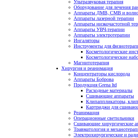
Ультразвуковая терапия
Оборудование для лечения ра
Аппараты ДМВ, СМВ и волно
Аппараты лазерной терапии
Аппараты низкочастотной те
Аппараты УВЧ-терапии
Аппараты электротерапии
Ингаляторы
Инструменты для физиотерап
Косметологические инс
Косметологические наб
Магнитотерапия
Хирургия и реанимация
Концентраторы кислорода
Аппараты Боброва
Продукция Grena ltd
Расходные материалы
Сшивающие аппараты
Клипаппликаторы, кли
Картриджи для сшиваю
Реанимация
Операционные светильники
Сшивающие хирургические а
Травматология и механотерап
Электрохирургические и рад