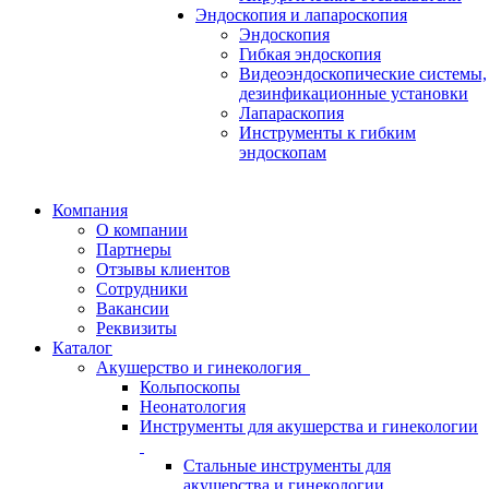
Эндоскопия и лапароскопия
Эндоскопия
Гибкая эндоскопия
Видеоэндоскопические системы,
дезинфикационные установки
Лапараскопия
Инструменты к гибким
эндоскопам
Компания
О компании
Партнеры
Отзывы клиентов
Сотрудники
Вакансии
Реквизиты
Каталог
Акушерство и гинекология
Кольпоскопы
Неонатология
Инструменты для акушерства и гинекологии
Стальные инструменты для
акушерства и гинекологии