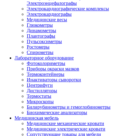
Электроэнцефалографы
Электрокардиографические комплексы
Электрокардиографы
Медицинские весы
Глюкометры
Динамометры
Плантографы
Пульсоксиметры
Ростомеры
Спирометры
Лабораторное оборудование
Фотоколориметры
Приборы окраски мазков
Термоконтейнеры
Инактиваторы сыворотки
Центрифуги
Дистилляторы
Термостаты
Микроскопы
Билирубинометры и гемоглобинометры
Биохимические анализаторы
Медицинская мебель
Медицинские механические кровати
Медицинские электрические кровати
Сопутствующие товары для мебели