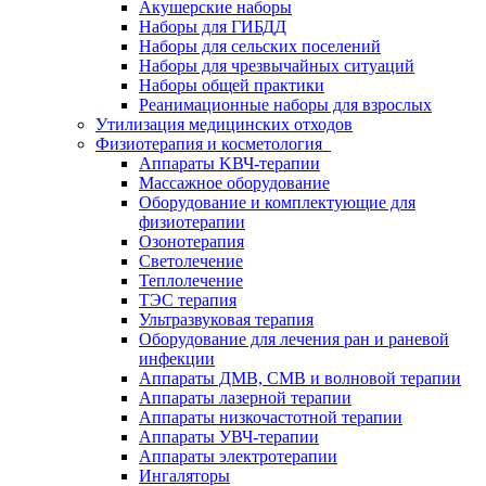
Акушерские наборы
Наборы для ГИБДД
Наборы для сельских поселений
Наборы для чрезвычайных ситуаций
Наборы общей практики
Реанимационные наборы для взрослых
Утилизация медицинских отходов
Физиотерапия и косметология
Аппараты KВЧ-терапии
Массажное оборудование
Оборудование и комплектующие для
физиотерапии
Озонотерапия
Светолечение
Теплолечение
ТЭС терапия
Ультразвуковая терапия
Оборудование для лечения ран и раневой
инфекции
Аппараты ДМВ, СМВ и волновой терапии
Аппараты лазерной терапии
Аппараты низкочастотной терапии
Аппараты УВЧ-терапии
Аппараты электротерапии
Ингаляторы