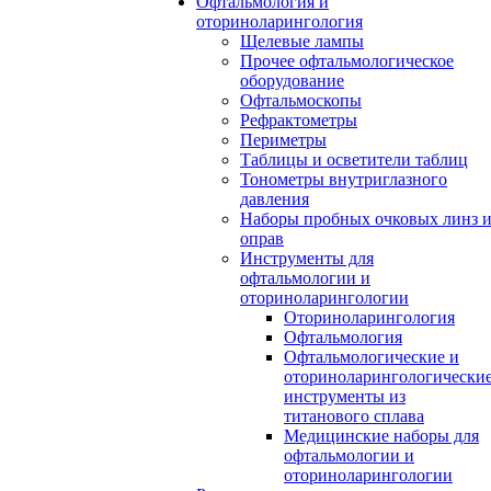
Офтальмология и
оториноларингология
Щелевые лампы
Прочее офтальмологическое
оборудование
Офтальмоскопы
Рефрактометры
Периметры
Таблицы и осветители таблиц
Тонометры внутриглазного
давления
Наборы пробных очковых линз 
оправ
Инструменты для
офтальмологии и
оториноларингологии
Оториноларингология
Офтальмология
Офтальмологические и
оториноларингологически
инструменты из
титанового сплава
Медицинские наборы для
офтальмологии и
оториноларингологии