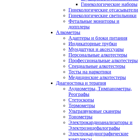
Гинекологические наборы
Гинекологические отсасыватели
Гинекологические светильники
Фетальные мониторы и
допплеры
Алкометры
Адаптеры и блоки питания
Индикаторные трубки
Мундштуки и аксессуары
Персональные алкотестеры
Профессиональные алкотестеры
Специальные алкотестеры
Тесты на наркотики
Медицинские алкотестеры
Диагностика и терапия
Аудиометры, Тимпанометры,
Реографы
Стетоскопы
Термометры
Ультразвуковые сканеры
Тонометры
Электрокардиоанализаторы и
Электроэнцефалографы
Электрокардиографические
комплексы