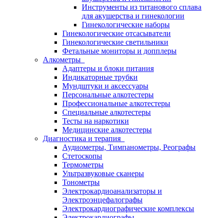
Инструменты из титанового сплава
для акушерства и гинекологии
Гинекологические наборы
Гинекологические отсасыватели
Гинекологические светильники
Фетальные мониторы и допплеры
Алкометры
Адаптеры и блоки питания
Индикаторные трубки
Мундштуки и аксессуары
Персональные алкотестеры
Профессиональные алкотестеры
Специальные алкотестеры
Тесты на наркотики
Медицинские алкотестеры
Диагностика и терапия
Аудиометры, Тимпанометры, Реографы
Стетоскопы
Термометры
Ультразвуковые сканеры
Тонометры
Электрокардиоанализаторы и
Электроэнцефалографы
Электрокардиографические комплексы
Электрокардиографы