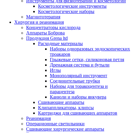
Инструменты для физиотерапии и косметологии
Косметологические инструменты
Косметологические наборы
Магнитотерапия
Хирургия и реанимация
Концентраторы кислорода
Аппараты Боброва
Продукция Grena ltd
Расходные материалы
Наборы одноразовых эндоскопических
троакаров
Грыжевые сетки, силиконовая петля
Дренажная система и бутыли
Иглы
Монополярный инструмент
Соединительные трубки
Наборы для торакоцентеза и
парацентеза
Канюли и наборы янкувера
Сшивающие аппараты
Клипаппликаторы, клипсы
Картриджи для сшивающих аппаратов
Реанимация
Операционные светильники
Сшивающие хирургические аппараты