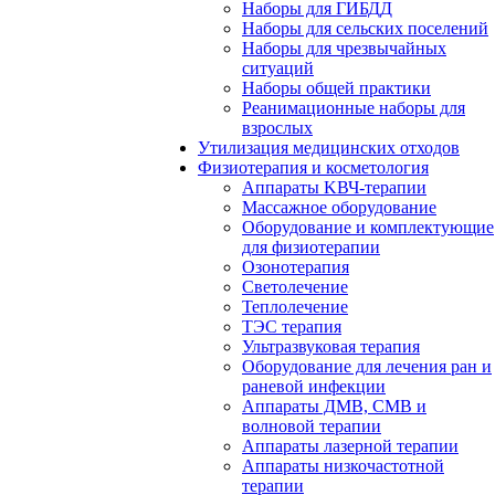
Наборы для ГИБДД
Наборы для сельских поселений
Наборы для чрезвычайных
ситуаций
Наборы общей практики
Реанимационные наборы для
взрослых
Утилизация медицинских отходов
Физиотерапия и косметология
Аппараты KВЧ-терапии
Массажное оборудование
Оборудование и комплектующие
для физиотерапии
Озонотерапия
Светолечение
Теплолечение
ТЭС терапия
Ультразвуковая терапия
Оборудование для лечения ран и
раневой инфекции
Аппараты ДМВ, СМВ и
волновой терапии
Аппараты лазерной терапии
Аппараты низкочастотной
терапии