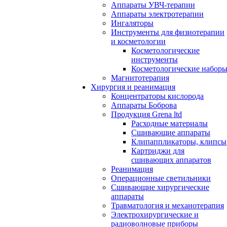
Аппараты УВЧ-терапии
Аппараты электротерапии
Ингаляторы
Инструменты для физиотерапии
и косметологии
Косметологические
инструменты
Косметологические набор
Магнитотерапия
Хирургия и реанимация
Концентраторы кислорода
Аппараты Боброва
Продукция Grena ltd
Расходные материалы
Сшивающие аппараты
Клипаппликаторы, клипсы
Картриджи для
сшивающих аппаратов
Реанимация
Операционные светильники
Сшивающие хирургические
аппараты
Травматология и механотерапия
Электрохирургические и
радиоволновые приборы