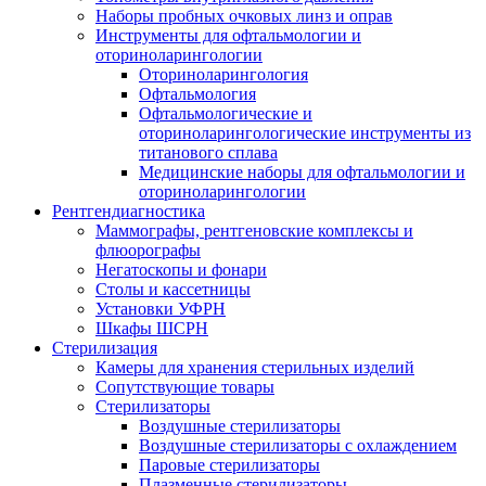
Наборы пробных очковых линз и оправ
Инструменты для офтальмологии и
оториноларингологии
Оториноларингология
Офтальмология
Офтальмологические и
оториноларингологические инструменты из
титанового сплава
Медицинские наборы для офтальмологии и
оториноларингологии
Рентгендиагностика
Маммографы, рентгеновские комплексы и
флюорографы
Негатоскопы и фонари
Столы и кассетницы
Установки УФРН
Шкафы ШСРН
Стерилизация
Камеры для хранения стерильных изделий
Сопутствующие товары
Стерилизаторы
Воздушные стерилизаторы
Воздушные стерилизаторы с охлаждением
Паровые стерилизаторы
Плазменные стерилизаторы