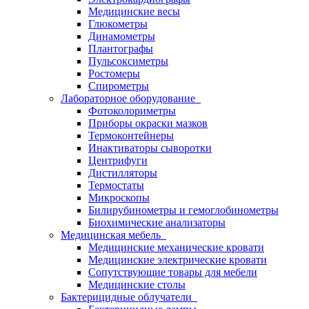
Медицинские весы
Глюкометры
Динамометры
Плантографы
Пульсоксиметры
Ростомеры
Спирометры
Лабораторное оборудование
Фотоколориметры
Приборы окраски мазков
Термоконтейнеры
Инактиваторы сыворотки
Центрифуги
Дистилляторы
Термостаты
Микроскопы
Билирубинометры и гемоглобинометры
Биохимические анализаторы
Медицинская мебель
Медицинские механические кровати
Медицинские электрические кровати
Сопутствующие товары для мебели
Медицинские столы
Бактерицидные облучатели