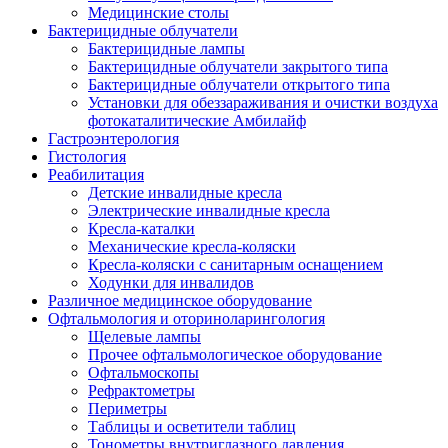
Медицинские столы
Бактерицидные облучатели
Бактерицидные лампы
Бактерицидные облучатели закрытого типа
Бактерицидные облучатели открытого типа
Установки для обеззараживания и очистки воздуха
фотокаталитические Амбилайф
Гастроэнтерология
Гистология
Реабилитация
Детские инвалидные кресла
Электрические инвалидные кресла
Кресла-каталки
Механические кресла-коляски
Кресла-коляски с санитарным оснащением
Ходунки для инвалидов
Различное медицинское оборудование
Офтальмология и оториноларингология
Щелевые лампы
Прочее офтальмологическое оборудование
Офтальмоскопы
Рефрактометры
Периметры
Таблицы и осветители таблиц
Тонометры внутриглазного давления