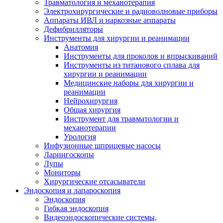
Травматология и механотерапия
Электрохирургические и радиоволновые приборы
Аппараты ИВЛ и наркозные аппараты
Дефибрилляторы
Инструменты для хирургии и реанимации
Анатомия
Инструменты для проколов и впрыскиваний
Инструменты из титанового сплава для
хирургии и реанимации
Медицинские наборы для хирургии и
реанимации
Нейрохирургия
Общая хирургия
Инструмент для травматологии и
механотерапии
Урология
Инфузионные шприцевые насосы
Ларингоскопы
Лупы
Мониторы
Хирургические отсасыватели
Эндоскопия и лапароскопия
Эндоскопия
Гибкая эндоскопия
Видеоэндоскопические системы,