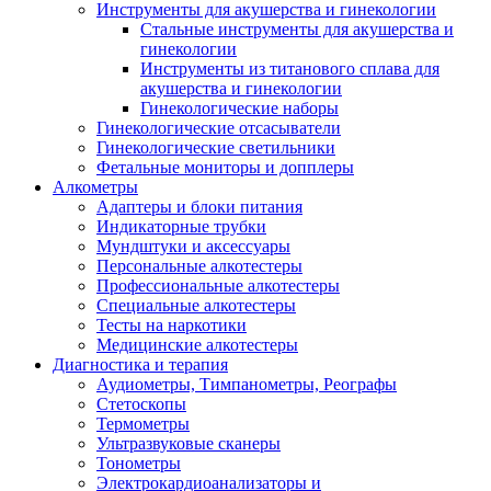
Инструменты для акушерства и гинекологии
Стальные инструменты для акушерства и
гинекологии
Инструменты из титанового сплава для
акушерства и гинекологии
Гинекологические наборы
Гинекологические отсасыватели
Гинекологические светильники
Фетальные мониторы и допплеры
Алкометры
Адаптеры и блоки питания
Индикаторные трубки
Мундштуки и аксессуары
Персональные алкотестеры
Профессиональные алкотестеры
Специальные алкотестеры
Тесты на наркотики
Медицинские алкотестеры
Диагностика и терапия
Аудиометры, Тимпанометры, Реографы
Стетоскопы
Термометры
Ультразвуковые сканеры
Тонометры
Электрокардиоанализаторы и