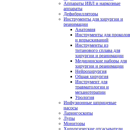
Аппараты ИВЛ и наркозные
аппараты
Дефибрилляторы
Инструменты для хирургии и
реанимации
Анатомия
Инструменты для проколо
и впрыскиваний
Инструменты из
титанового сплава для
хирургии и реанимации
Медицинские наборы для
хирургии и реанимации
Нейрохирургия
Общая хирургия
Инструмент для
травматологии и
механотерапии
Урология
Инфузионные шприцевые
насосы
Ларингоскопы
Лупы
Мониторы
Хирургические отсасыватели