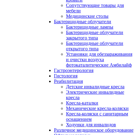
Сопутствующие товары для
мебели
Медицинские столы
Бактерицидные облучатели
Бактерицидные лампы
Бактерицидные облучатели
закрытого типа
Бактерицидные облучатели
открытого типа
Установки для обеззараживания
и очистки воздуха
фотокаталитические Амбилайф
Гастроэнтерология
Гистология
Реабилитация
Детские инвалидные кресла
Электрические инвалидные
кресла
Кресла-каталки
Механические кресла-коляски
Кресла-коляски с санитарным
оснащением
Ходунки для инвалидов
Различное медицинское оборудование