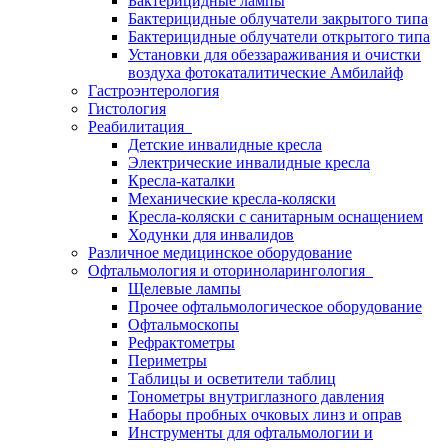
Бактерицидные лампы
Бактерицидные облучатели закрытого типа
Бактерицидные облучатели открытого типа
Установки для обеззараживания и очистки
воздуха фотокаталитические Амбилайф
Гастроэнтерология
Гистология
Реабилитация
Детские инвалидные кресла
Электрические инвалидные кресла
Кресла-каталки
Механические кресла-коляски
Кресла-коляски с санитарным оснащением
Ходунки для инвалидов
Различное медицинское оборудование
Офтальмология и оториноларингология
Щелевые лампы
Прочее офтальмологическое оборудование
Офтальмоскопы
Рефрактометры
Периметры
Таблицы и осветители таблиц
Тонометры внутриглазного давления
Наборы пробных очковых линз и оправ
Инструменты для офтальмологии и