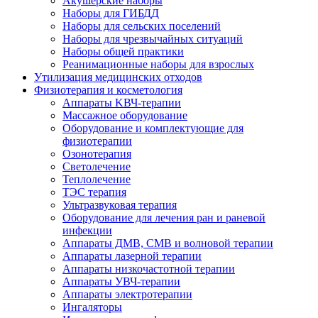
Акушерские наборы
Наборы для ГИБДД
Наборы для сельских поселений
Наборы для чрезвычайных ситуаций
Наборы общей практики
Реанимационные наборы для взрослых
Утилизация медицинских отходов
Физиотерапия и косметология
Аппараты KВЧ-терапии
Массажное оборудование
Оборудование и комплектующие для
физиотерапии
Озонотерапия
Светолечение
Теплолечение
ТЭС терапия
Ультразвуковая терапия
Оборудование для лечения ран и раневой
инфекции
Аппараты ДМВ, СМВ и волновой терапии
Аппараты лазерной терапии
Аппараты низкочастотной терапии
Аппараты УВЧ-терапии
Аппараты электротерапии
Ингаляторы