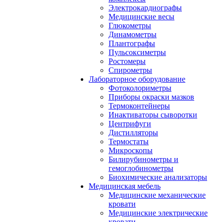
Электрокардиографы
Медицинские весы
Глюкометры
Динамометры
Плантографы
Пульсоксиметры
Ростомеры
Спирометры
Лабораторное оборудование
Фотоколориметры
Приборы окраски мазков
Термоконтейнеры
Инактиваторы сыворотки
Центрифуги
Дистилляторы
Термостаты
Микроскопы
Билирубинометры и
гемоглобинометры
Биохимические анализаторы
Медицинская мебель
Медицинские механические
кровати
Медицинские электрические
кровати