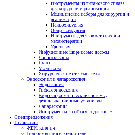
Инструменты из титанового сплава
для хирургии и реанимации
Медицинские наборы для хирургии и
реанимации
Нейрохирургия
Общая хирургия
Инструмент для травматологии и
механотерапии
Урология
Инфузионные шприцевые насосы
Ларингоскопы
Лупы
Мониторы
Хирургические отсасыватели
Эндоскопия и лапароскопия
Эндоскопия
Гибкая эндоскопия
Видеоэндоскопические системы,
дезинфикационные установки
Лапараскопия
Инструменты к гибким эндоскопам
Спецпредложения
Прайс-лист
ЖБИ, кирпич
Гидроизоляция и утеплители