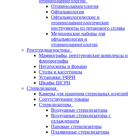
оториноларингологии
Оториноларингология
Офтальмология
Офтальмологические и
оториноларингологические
инструменты из титанового сплава
Медицинские наборы для
офтальмологии и
оториноларингологии
Рентгендиагностика
Маммографы, рентгеновские комплексы и
флюорографы
Негатоскопы и фонари
Столы и кассетницы
Установки УФРН
Шкафы ШСРН
Стерилизация
Камеры для хранения стерильных изделий
Сопутствующие товары
Стерилизаторы
Воздушные стерилизаторы
Воздушные стерилизаторы с
охлаждением
Паровые стерилизаторы
Плазменные стерилизаторы