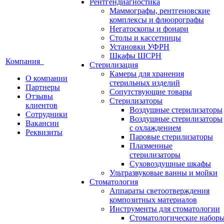
Рентгендиагностика
Маммографы, рентгеновские
комплексы и флюорографы
Негатоскопы и фонари
Столы и кассетницы
Установки УФРН
Шкафы ШСРН
Компания
Стерилизация
Камеры для хранения
О компании
стерильных изделий
Партнеры
Сопутствующие товары
Отзывы
Стерилизаторы
клиентов
Воздушные стерилизаторы
Сотрудники
Воздушные стерилизаторы
Вакансии
с охлаждением
Реквизиты
Паровые стерилизаторы
Плазменные
стерилизаторы
Суховоздушные шкафы
Ультразвуковые ванны и мойки
Стоматология
Аппараты светоотверждения
композитных материалов
Инструменты для стоматологии
Стоматологические набор