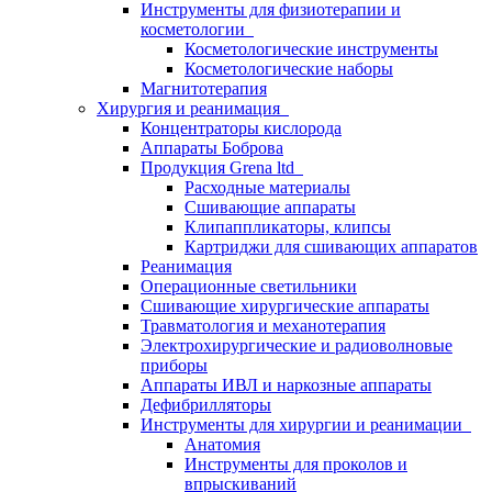
Инструменты для физиотерапии и
косметологии
Косметологические инструменты
Косметологические наборы
Магнитотерапия
Хирургия и реанимация
Концентраторы кислорода
Аппараты Боброва
Продукция Grena ltd
Расходные материалы
Сшивающие аппараты
Клипаппликаторы, клипсы
Картриджи для сшивающих аппаратов
Реанимация
Операционные светильники
Сшивающие хирургические аппараты
Травматология и механотерапия
Электрохирургические и радиоволновые
приборы
Аппараты ИВЛ и наркозные аппараты
Дефибрилляторы
Инструменты для хирургии и реанимации
Анатомия
Инструменты для проколов и
впрыскиваний