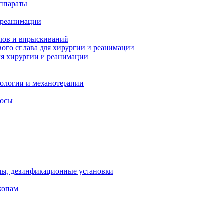
ппараты
 реанимации
лов и впрыскиваний
ого сплава для хирургии и реанимации
я хирургии и реанимации
тологии и механотерапии
сосы
мы, дезинфикационные установки
копам