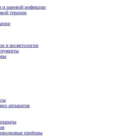
н и раневой инфекции
вой терапии
рапии
ии и косметологии
трументы
оры
псы
щих аппаратов
ппараты
ия
иоволновые приборы