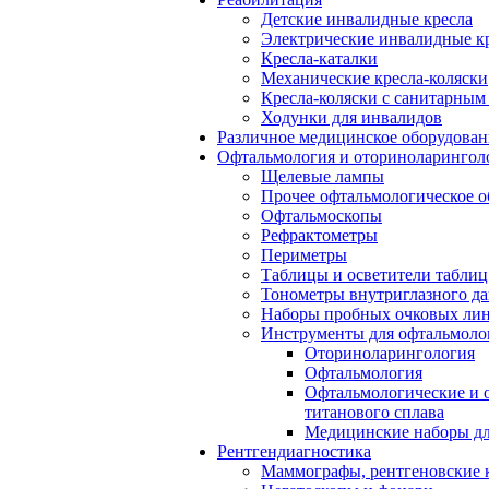
Детские инвалидные кресла
Электрические инвалидные к
Кресла-каталки
Механические кресла-коляски
Кресла-коляски с санитарны
Ходунки для инвалидов
Различное медицинское оборудован
Офтальмология и оториноларингол
Щелевые лампы
Прочее офтальмологическое о
Офтальмоскопы
Рефрактометры
Периметры
Таблицы и осветители таблиц
Тонометры внутриглазного д
Наборы пробных очковых лин
Инструменты для офтальмоло
Оториноларингология
Офтальмология
Офтальмологические и 
титанового сплава
Медицинские наборы дл
Рентгендиагностика
Маммографы, рентгеновские