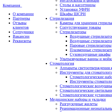
Негатоскопы и фонари
Столы и кассетницы
Компания
Установки УФРН
О компании
Шкафы ШСРН
Партнеры
Стерилизация
Отзывы
Камеры для хранения стериль
клиентов
Сопутствующие товары
Сотрудники
Стерилизаторы
Вакансии
Воздушные стерилизат
Реквизиты
Воздушные стерилизато
Паровые стерилизаторы
Плазменные стерилизат
Суховоздушные шкафы
Ультразвуковые ванны и мойк
Стоматология
Аппараты светоотверждения 
Инструменты для стоматолог
Стоматологические наб
Инструменты стоматоло
Стоматологические воздушны
Стоматологические светильн
Стоматологические установк
Медицинские наборы и укладки
Разгрузочные жилеты
Реанимационные неонатальн