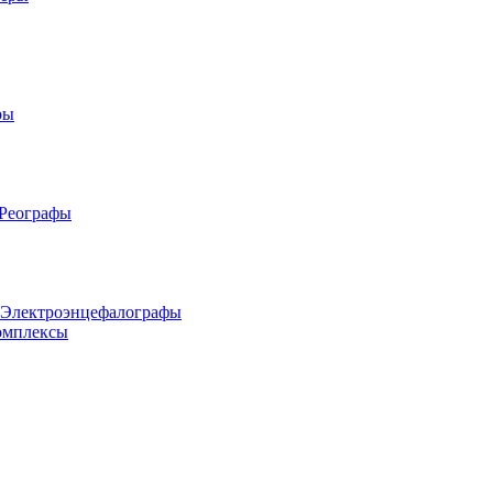
ры
 Реографы
 Электроэнцефалографы
омплексы