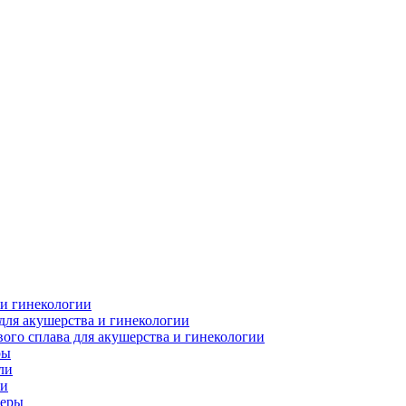
 и гинекологии
для акушерства и гинекологии
ого сплава для акушерства и гинекологии
ры
ли
ки
леры