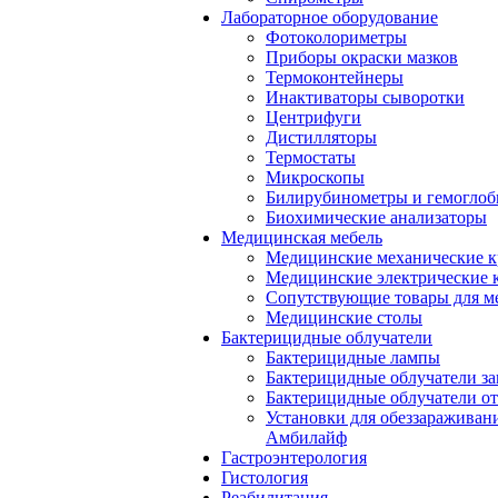
Лабораторное оборудование
Фотоколориметры
Приборы окраски мазков
Термоконтейнеры
Инактиваторы сыворотки
Центрифуги
Дистилляторы
Термостаты
Микроскопы
Билирубинометры и гемогло
Биохимические анализаторы
Медицинская мебель
Медицинские механические к
Медицинские электрические 
Сопутствующие товары для м
Медицинские столы
Бактерицидные облучатели
Бактерицидные лампы
Бактерицидные облучатели за
Бактерицидные облучатели о
Установки для обеззараживан
Амбилайф
Гастроэнтерология
Гистология
Реабилитация