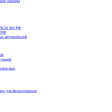
кие наборы
у №36 МЗ РФ
 РФ
ых автомобилей
ий
туаций
взрослых
ие для физиотерапии