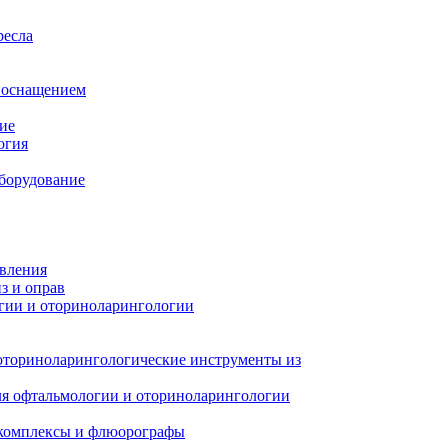
ресла
м оснащением
ие
огия
борудование
авления
з и оправ
гии и оториноларингологии
оториноларингологические инструменты из
я офтальмологии и оториноларингологии
 комплексы и флюорографы