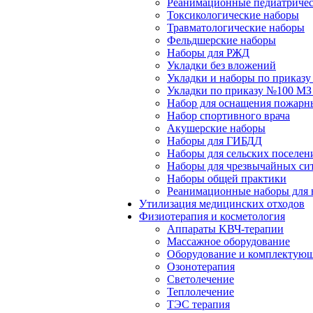
Реанимационные педиатричес
Токсикологические наборы
Травматологические наборы
Фельдшерские наборы
Наборы для РЖД
Укладки без вложений
Укладки и наборы по приказ
Укладки по приказу №100 МЗ
Набор для оснащения пожарн
Набор спортивного врача
Акушерские наборы
Наборы для ГИБДД
Наборы для сельских поселен
Наборы для чрезвычайных си
Наборы общей практики
Реанимационные наборы для 
Утилизация медицинских отходов
Физиотерапия и косметология
Аппараты KВЧ-терапии
Массажное оборудование
Оборудование и комплектующ
Озонотерапия
Светолечение
Теплолечение
ТЭС терапия