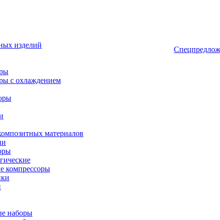
ных изделий
Спецпредлож
оры
ры с охлаждением
оры
и
композитных материалов
ии
оры
гические
е компрессоры
ики
и
ые наборы