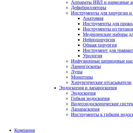
Аппараты ИВЛ и наркозные а
Дефибрилляторы
Инструменты для хирургии и
Анатомия
Инструменты для проко
Инструменты из титанов
Медицинские наборы дл
Нейрохирургия
Общая хирургия
Инструмент для травма
Урология
Инфузионные шприцевые на
Ларингоскопы
Лупы
Мониторы
Хирургические отсасыватели
Эндоскопия и лапароскопия
Эндоскопия
Гибкая эндоскопия
Видеоэндоскопические систе
Лапараскопия
Инструменты к гибким эндос
Компания