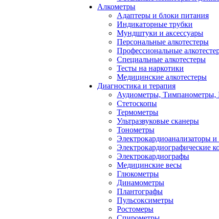
Алкометры
Адаптеры и блоки питания
Индикаторные трубки
Мундштуки и аксессуары
Персональные алкотестеры
Профессиональные алкотесте
Специальные алкотестеры
Тесты на наркотики
Медицинские алкотестеры
Диагностика и терапия
Аудиометры, Тимпанометры,
Стетоскопы
Термометры
Ультразвуковые сканеры
Тонометры
Электрокардиоанализаторы и
Электрокардиографические к
Электрокардиографы
Медицинские весы
Глюкометры
Динамометры
Плантографы
Пульсоксиметры
Ростомеры
Спирометры