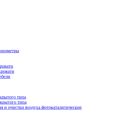
бинометры
ровати
кровати
ебели
крытого типа
ткрытого типа
ия и очистки воздуха фотокаталитические