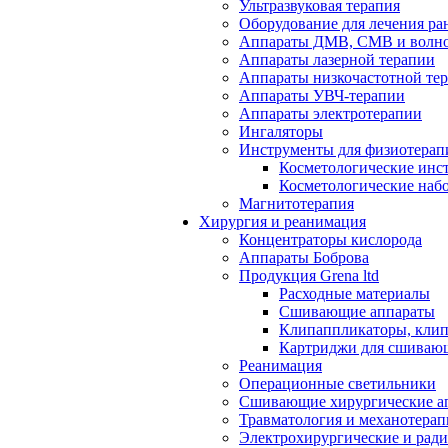
Ультразвуковая терапия
Оборудование для лечения ра
Аппараты ДМВ, СМВ и волно
Аппараты лазерной терапии
Аппараты низкочастотной те
Аппараты УВЧ-терапии
Аппараты электротерапии
Ингаляторы
Инструменты для физиотерап
Косметологические инс
Косметологические наб
Магнитотерапия
Хирургия и реанимация
Концентраторы кислорода
Аппараты Боброва
Продукция Grena ltd
Расходные материалы
Сшивающие аппараты
Клипаппликаторы, кли
Картриджи для сшиваю
Реанимация
Операционные светильники
Сшивающие хирургические а
Травматология и механотерап
Электрохирургические и рад